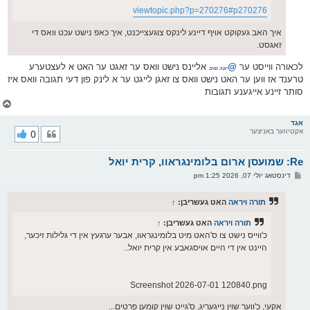
viewtopic.php?p=270276#p270276
איך האב געקוקט אויף דיינע לינקס צוגעצייכנט, איך כאפ נישט עכט וואס די
זאגסט.
לכאורה ווייסט ער
@
אליינס נישט וואס ער זאגט ער האט א לעצטערע
יונה טויב
טרענד אז ווען ער האט נישט וואס צו זאגן לייגט ער א לינק פון דעי תגובה וואס איז
סותר זיינע אייגענע תגובות
צ
ו
ר
אגד
אקטיווער באניצער
0
י
ק
א
Re: שמועסן ארום בלומינגראוו, קרית יואל
ר
ו
פ
דינסטאג יולי 07, 2026 1:25 pm
י
א
ף
ו
ס
תורה ויראה
האט געשריבן:
↑
ט
תורה ויראה
האט געשריבן:
↑
כ'ווייס נישט צו ס'האט מיט בלומינגראוו, אבער ערגעץ אין די גלילות זיכער,
היינט אין די היים אויסגאבע אין קרית יואל..
Screenshot 2026-07-01 120840.png
אקעי, כ'ווער שוין נייגעריג, ס'גייט שוין קומען פרטים...