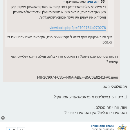
יונה טויב
האט געשריבן:
↑
די אייגענע עולם פארדרייען דעם קאפ און מאכן פארגעסן פאקטן קען
מען נאך דערהערן, אבער מיט א תמימות וועלן יעדער זאל פארגעסן
וואס דא איז געווען איז זייער אומפארשטענדליך.
viewtopic.php?p=270276#p270276
איך האב געקוקט אויף דיינע לינקס צוגעצייכנט, איך כאפ נישט עכט וואס די
זאגסט.
דו פארשטייסט עכט נישט? דו האלטס אז די בלאט וואלט היינט געלייגט אזא
קאווער?
F9F2C907-FC35-440A-ABEF-B5C0E8241FA6.jpeg
אבסולוטלי נישט.
1. זייט ווען באשליסט א פראפאגאנדע אזא זאך?
ועוד, וזה יותר מכולם.
וואס איז די תכלית? אין וואס איז די פרייז?
צ
ו
ר
Think and Thank
אקטיווער שרייבער
י