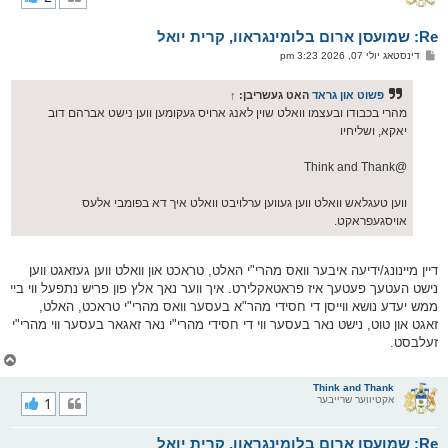
ק
א
Re: שמועסן ארום בלומינגראוו, קרית יואל
ר
ו
פ
דינסטאג יולי 07, 2026 3:23 pm
י
א
ף
ו
ס
פשוט און גראד
האט געשריבן:
↑
ט
מהרי בכבודו ובעצמו וואלט שוין לאנג ארויס געקומען ווען נישט אברהם דוב
יאקא, ושליחיו
@Think and Thank
ווען טעגלאש וואלט ווען געווען ערלויבט וואלט איך דא בפומבי אלעס
אויסגעפראקט.
דיין מיינונג/ידיעה איבער וואס מהרי"י האלט, טראכט און וואלט ווען געזאגט ווען
נישט העטעך פעטעך איז פראטאקלירט. איך ווער נאך אלץ פון פריש נתפעל ווי ביי
ממש יעדע נושא ווייסן די חסידי מהר"א בעסער וואס מהרי"י טראכט, האלט,
זאגט און טוט, נישט נאר בעסער ווי די חסידי מהרי"י נאר זאגאר בעסער ווי מהרי"י
זעלבסט.
צ
ו
ר
Think and Thank
אקטיווער שרייבער
1
י
ק
א
Re: שמועסן ארום בלומינגראוו, קרית יואל
ר