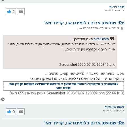
ו
ר
תורה ויראה
אידטיש שרייבער
2
י
ק
א
Re: שמועסן ארום בלומינגראוו, קרית יואל
ר
ו
פ
דינסטאג יולי 07, 2026 12:32 pm
י
א
ף
ו
ס
תורה ויראה
האט געשריבן:
↑
ט
כ'ווייס נישט צו ס'האט מיט בלומינגראוו, אבער ערגעץ אין די גלילות זיכער, היינט
אין די היים אויסגאבע אין קרית יואל..
Screenshot 2026-07-01 120840.png
אקעי, כ'ווער שוין נייגעריג, ס'גייט שוין קומען פרטים...
כ'האף נאר ער זאל נאר נישט די לעצטע רגע ארויסשיקן דעם גוי...
Screenshot 2026-07-07 123002.png (22.66 KiB) געזען געווארן 655 מאל
צ
ו
ר
פשוט און גראד
אקטיווער שרייבער
0
י
ק
א
Re: שמועסן ארום בלומינגראוו, קרית יואל
ר
ו