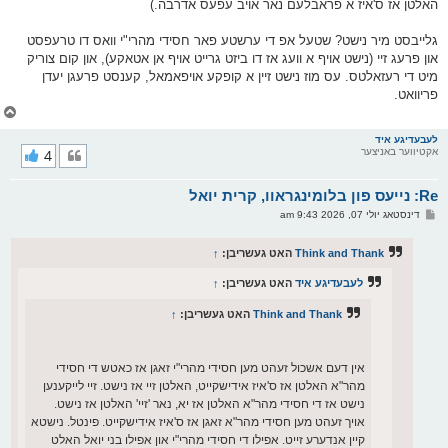
האלטן אז ס'איז א פראבלעם נאר אויב עפעס אדרבה.)
גלייבסט מיר נישט? שטעל אפ די ערשטע פאר חסידי מהרי"י וואס דו טרעפסט
און פרעג זיי (נישט אויף א וועג אז דו ביזט גרייט אויף אן אטאקע), און קום צוריק
מיט די רעזאלטס. עס מוז נישט זיין א קופקע אויפאמאל, קענסט פרעגן יעדן
פריוואט.
צ
ו
ר
לעבעדיגע איד
אקטיווער באניצער
4
י
ק
א
Re: נייעס פון בלומינגראוו, קרית יואל
ר
ו
פ
דינסטאג יולי 07, 2026 9:43 am
י
א
ף
ו
ס
Think and Thank
האט געשריבן:
↑
ט
לעבעדיגע איד
האט געשריבן:
↑
Think and Thank
האט געשריבן:
↑
אין דעם אשכול זעהט מען חסידי מהרי"י זאגן אז כאטש די חסידי
מהר"א האלטן אז ס'איז אידישקייט, האלטן זיי אז נישט. זיי לייקענען
נישט אז די חסידי מהר"א האלטן אז יא, נאר 'זיי' האלטן אז נישט.
אויך זעהט מען חסידי מהר"א זאגן אז ס'איז אידישקייט. פינטל. נישטא
קיין אנדערע זייט. אפילו די חסידי מהרי"י און אפילו בני יואל האלט