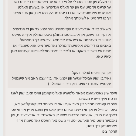
די מעלה פון חסידי מהרי"י על פי רוב אז ער פארשטייט דיין זייט נאר
ער קריגט זיך מיט עס און ער האלט אנדערש, און בשעתן האלטן
אנדערש פארשטייט ער אז דו ביסט מחולק מיט אים, און ער באציט
זיך צו דיר מיט א לשיטתך מהלך.
משא"כ ביי די אנדערע זייט עקזיסטירט נאר יענע צד און די אנדערע
איז קיין צד נישט, און אויב ביסטו מחולק ביסטו מחולק אויף א פאקט
אזוי ווי די טענהסט אז ביינאכט איז טאג.. ער גייט זיך ניטאמאל
באציען צו דיר מיט א לשיטתך מהלך נאר מער מיט אזא טענעריי אז
יעצט איז דאך די פאקט אז ס'איז ביינאכט ממילא וויאזוי קענסטו זאגן
סאיז טאג.
און איין ווארט #חלה דעקל
(איך בין שוין אביסל יונגער פון יענע יארן, ביז יעצט האב איך קיינמאל
עקספיריענסד די אויסדרוק ביז די אשכול...)
זייער שיין נאכגעזאגט אפאר עלטערע פאליטיקאנטן וואס האבן שוין לאנג
חרטה אויף זייערע מעשים,
אויב דו קענסט מסביר זיין מער אויף וואס דו בעיסד דיין קאנקלוזשן דא,
ביזט דערווייל זע איך ווי דיינע חבירים גייען קאפ אין וואנט אריין אזוי ווי עס
דארף עס צו זיין, און עטס הייבטס נישט אן פארשטיין די אנדערע זייט, און
נאכמער נישט נאר פארשטייסט זיי נישט נאר האסט גאר טענות אז זיי
פארשטייען דיך נישט,
#חלה ציפוי