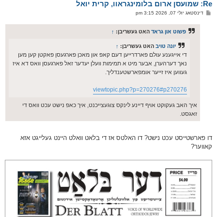
Re: שמועסן ארום בלומינגראוו, קרית יואל
ר
ו
פ
דינסטאג יולי 07, 2026 3:15 pm
י
א
ף
ו
ס
פשוט און גראד
האט געשריבן:
↑
ט
יונה טויב
האט געשריבן:
↑
די אייגענע עולם פארדרייען דעם קאפ און מאכן פארגעסן פאקטן קען מען
נאך דערהערן, אבער מיט א תמימות וועלן יעדער זאל פארגעסן וואס דא איז
געווען איז זייער אומפארשטענדליך.
viewtopic.php?p=270276#p270276
איך האב געקוקט אויף דיינע לינקס צוגעצייכנט, איך כאפ נישט עכט וואס די
זאגסט.
דו פארשטייסט עכט נישט? דו האלטס אז די בלאט וואלט היינט געלייגט אזא
קאווער?