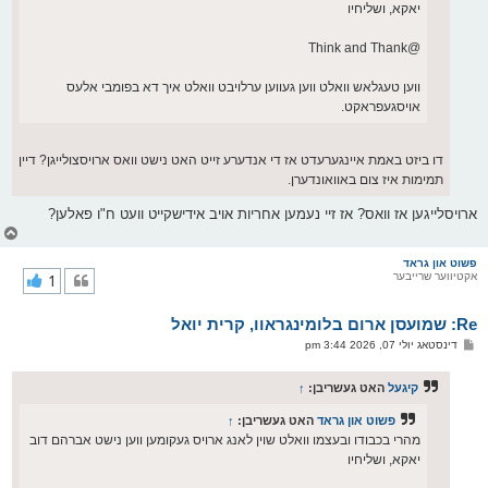
יאקא, ושליחיו
@Think and Thank
ווען טעגלאש וואלט ווען געווען ערלויבט וואלט איך דא בפומבי אלעס
אויסגעפראקט.
דו ביזט באמת איינגערעדט אז די אנדערע זייט האט נישט וואס ארויסצולייגן? דיין
תמימות איז צום באוואונדערן.
ארויסלייגען אז וואס? אז זיי נעמען אחריות אויב אידישקייט וועט ח"ו פאלען?
צ
ו
ר
פשוט און גראד
אקטיווער שרייבער
1
י
ק
א
Re: שמועסן ארום בלומינגראוו, קרית יואל
ר
ו
פ
דינסטאג יולי 07, 2026 3:44 pm
י
א
ף
ו
ס
קיגעל
האט געשריבן:
↑
ט
פשוט און גראד
האט געשריבן:
↑
מהרי בכבודו ובעצמו וואלט שוין לאנג ארויס געקומען ווען נישט אברהם דוב
יאקא, ושליחיו