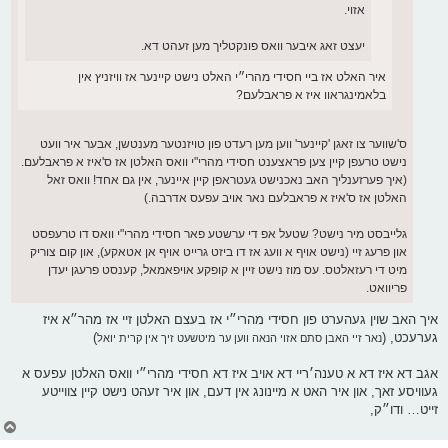
אזוי.
יעצט זאג איבער וואס פונקטליך מען זעהט דא.
איר האלט אז ביי חסידי מהרי״י האלט נישט קיינער אז וויזניץ אין
בלאמינגראוו איז א פראבלעם?
ס'שווער צו זאגן 'קיינער' ווען מען רעדט פון טויזנטער מענטשן, אבער איר וועט
נישט טרעפן קיין צען פראצענט חסידי מהרי"י וואס האלטן אז ס'איז א פראבלעם.
(איך פערזענליך האב נאכנישט געטראפן קיין איינער, אין גם אחד! וואס זאל
האלטן אז ס'איז א פראבלעם נאר אויב עפעס אדרבה.)
גלייבסט מיר נישט? שטעל אפ די ערשטע פאר חסידי מהרי"י וואס דו טרעפסט
און פרעג זיי (נישט אויף א וועג אז דו ביזט גרייט אויף אן אטאקע), און קום צוריק
מיט די רעזאלטס. עס מוז נישט זיין א קופקע אויפאמאל, קענסט פרעגן יעדן
פריוואט.
איך האב שוין געהערט פון חסידי מהרי״י אז בעצם האלטן זיי אז מהר״א איז
גערעכט, (
)
נאר זיי האבן סתם אזוי הנאה ווען ער מיטשעט זיך אין קרית יואל
אגב דא איז דא א טענה׳ריי דא אויב איז דא חסידי מהרי״י וואס האלטן עפעס א
געוויסע זאך, און איר האט א מיינונג אין דעם, און איר זעהט נישט קיין צווייטע
זייט… ודו״ק,
צ
ו