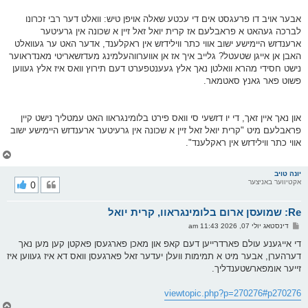
אבער אויב דו פרעגסט אים די עכטע שאלה אויפן טיש: וואלט דער רבי זכרונו
לברכה געהאט א פראבלעם אז קרית יואל זאל זיין א שכונה אין גרעיטער
ארענדזש היימישע ישוב אווי כתר ווילידזש אין ראקלענד, אדער האט ער געוואלט
האבן אן אייגן שטעטל? גלייב איך אז אן אווערווהעלמינג מעדזשאריטי מאנדראוער
נישט חסידי מהרא וואלטן נאך אלץ געענטפערט דעם תירוץ וואס איז אלץ געווען
פשוט פאר גאנץ סאטמאר.
און נאך איין זאך, די יו דזשעי סי וואס פירט בלומינגראוו האט עמטליך נישט קיין
פראבלעם מיט "קרית יואל זאל זיין א שכונה אין גרעיטער ארענדזש היימישע ישוב
אווי כתר ווילידזש אין ראקלענד".
צ
ו
ר
יונה טויב
אקטיווער באניצער
0
י
ק
א
Re: שמועסן ארום בלומינגראוו, קרית יואל
ר
ו
פ
דינסטאג יולי 07, 2026 11:43 am
י
א
ף
ו
די אייגענע עולם פארדרייען דעם קאפ און מאכן פארגעסן פאקטן קען מען נאך
ס
דערהערן, אבער מיט א תמימות וועלן יעדער זאל פארגעסן וואס דא איז געווען איז
ט
זייער אומפארשטענדליך.
viewtopic.php?p=270276#p270276
צ