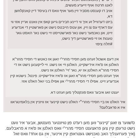
לאנג חרטה אויף זייערע מעשים,
אויב דו קענסט מסביר זיין מער אויף וואס דו בעיסד דיין קאנקלוזשן
דא,
ביזט דערווייל זע איך ווי דיינע חבירים גייען קאפ אין וואנט אריין אזוי ווי
עס דארף עס צו זיין, און עטס הייבטס נישט אן פארשטיין די אנדערע
זייט, און נאכמער נישט נאר פארשטייסט זיי נישט נאר האסט גאר
טענות אז זיי פארשטייען דיך נישט,
#חלה ציפוי
אין דעם אשכול זעהט מען חסידי מהרי"י זאגן אז כאטש די חסידי מהר"א
האלטן אז ס'איז אידישקייט, האלטן זיי אז נישט. זיי לייקענען נישט אז די
חסידי מהר"א האלטן אז יא, נאר 'זיי' האלטן אז נישט.
אויך זעהט מען חסידי מהר"א זאגן אז ס'איז אידישקייט. פינטל. נישטא קיין
אנדערע זייט. אפילו די חסידי מהרי"י און אפילו בני יואל האלט אזוי.
יעצט זאג איבער וואס פונקטליך מען זעהט דא.
איר האלט אז ביי חסידי מהרי״י האלט נישט קיינער אז וויזניץ אין בלאמינגראוו
איז א פראבלעם?
ס'שווער צו זאגן 'קיינער' ווען מען רעדט פון טויזנטער מענטשן, אבער איר וועט
נישט טרעפן קיין צען פראצענט חסידי מהרי"י וואס האלטן אז ס'איז א פראבלעם.
(איך פערזענליך האב נאכנישט געטראפן קיין איינער, אין גם אחד! וואס זאל