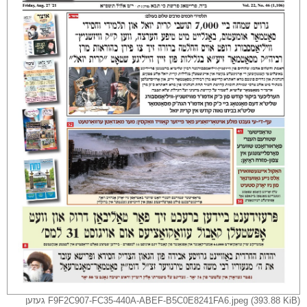
F9F2C907-FC35-440A-ABEF-B5C0E8241FA6.jpeg (393.88 KiB) געזען