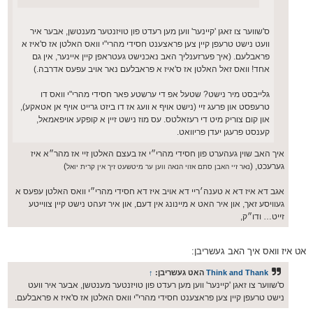
ס'שווער צו זאגן 'קיינער' ווען מען רעדט פון טויזנטער מענטשן, אבער איר
וועט נישט טרעפן קיין צען פראצענט חסידי מהרי"י וואס האלטן אז ס'איז א
פראבלעם. (איך פערזענליך האב נאכנישט געטראפן קיין איינער, אין גם
אחד! וואס זאל האלטן אז ס'איז א פראבלעם נאר אויב עפעס אדרבה.)
גלייבסט מיר נישט? שטעל אפ די ערשטע פאר חסידי מהרי"י וואס דו
טרעפסט און פרעג זיי (נישט אויף א וועג אז דו ביזט גרייט אויף אן אטאקע),
און קום צוריק מיט די רעזאלטס. עס מוז נישט זיין א קופקע אויפאמאל,
קענסט פרעגן יעדן פריוואט.
איך האב שוין געהערט פון חסידי מהרי״י אז בעצם האלטן זיי אז מהר״א איז
גערעכט, (
)
נאר זיי האבן סתם אזוי הנאה ווען ער מיטשעט זיך אין קרית יואל
אגב דא איז דא א טענה׳ריי דא אויב איז דא חסידי מהרי״י וואס האלטן עפעס א
געוויסע זאך, און איר האט א מיינונג אין דעם, און איר זעהט נישט קיין צווייטע
זייט… ודו״ק,
אט איז וואס איך האב געשריבן:
Think and Thank
האט געשריבן:
↑
ס'שווער צו זאגן 'קיינער' ווען מען רעדט פון טויזנטער מענטשן, אבער איר וועט
נישט טרעפן קיין צען פראצענט חסידי מהרי"י וואס האלטן אז ס'איז א פראבלעם.