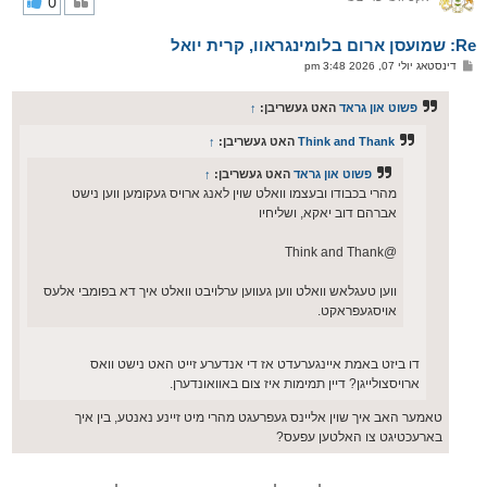
0
ק
א
Re: שמועסן ארום בלומינגראוו, קרית יואל
ר
ו
פ
דינסטאג יולי 07, 2026 3:48 pm
י
א
ף
ו
ס
פשוט און גראד
האט געשריבן:
↑
ט
Think and Thank
האט געשריבן:
↑
פשוט און גראד
האט געשריבן:
↑
מהרי בכבודו ובעצמו וואלט שוין לאנג ארויס געקומען ווען נישט
אברהם דוב יאקא, ושליחיו
@Think and Thank
ווען טעגלאש וואלט ווען געווען ערלויבט וואלט איך דא בפומבי אלעס
אויסגעפראקט.
דו ביזט באמת איינגערעדט אז די אנדערע זייט האט נישט וואס
ארויסצולייגן? דיין תמימות איז צום באוואונדערן.
טאמער האב איך שוין אליינס געפרעגט מהרי מיט זיינע נאנטע, בין איך
בארעכטיגט צו האלטען עפעס?