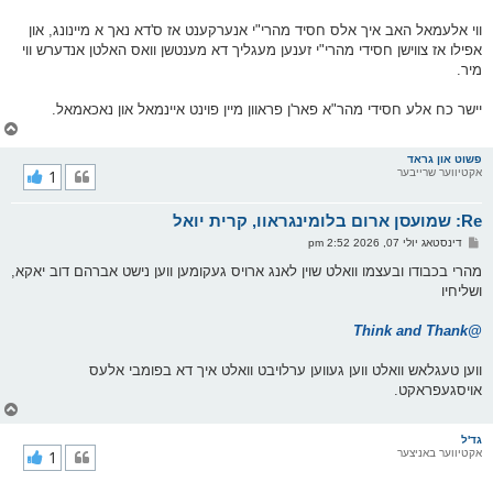
ווי אלעמאל האב איך אלס חסיד מהרי"י אנערקענט אז ס'דא נאך א מיינונג, און
אפילו אז צווישן חסידי מהרי"י זענען מעגליך דא מענטשן וואס האלטן אנדערש ווי
מיר.
יישר כח אלע חסידי מהר"א פאר'ן פראוון מיין פוינט איינמאל און נאכאמאל.
צ
ו
ר
פשוט און גראד
אקטיווער שרייבער
1
י
ק
א
Re: שמועסן ארום בלומינגראוו, קרית יואל
ר
ו
פ
דינסטאג יולי 07, 2026 2:52 pm
י
א
ף
ו
מהרי בכבודו ובעצמו וואלט שוין לאנג ארויס געקומען ווען נישט אברהם דוב יאקא,
ס
ושליחיו
ט
@Think and Thank
ווען טעגלאש וואלט ווען געווען ערלויבט וואלט איך דא בפומבי אלעס
אויסגעפראקט.
צ
ו
ר
גד'ל
אקטיווער באניצער
1
י
ק
א