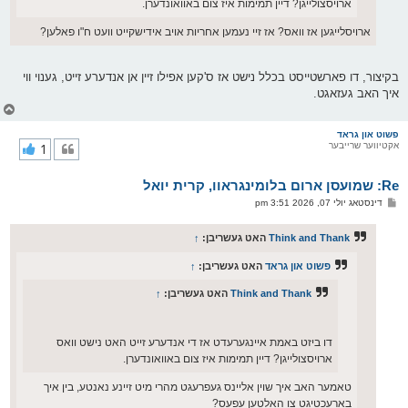
ארויסצולייגן? דיין תמימות איז צום באוואונדערן.
ארויסלייגען אז וואס? אז זיי נעמען אחריות אויב אידישקייט וועט ח"ו פאלען?
בקיצור, דו פארשטייסט בכלל נישט אז ס'קען אפילו זיין אן אנדערע זייט, גענוי ווי
איך האב געזאגט.
צ
ו
ר
פשוט און גראד
אקטיווער שרייבער
1
י
ק
א
Re: שמועסן ארום בלומינגראוו, קרית יואל
ר
ו
פ
דינסטאג יולי 07, 2026 3:51 pm
י
א
ף
ו
ס
Think and Thank
האט געשריבן:
↑
ט
פשוט און גראד
האט געשריבן:
↑
Think and Thank
האט געשריבן:
↑
דו ביזט באמת איינגערעדט אז די אנדערע זייט האט נישט וואס
ארויסצולייגן? דיין תמימות איז צום באוואונדערן.
טאמער האב איך שוין אליינס געפרעגט מהרי מיט זיינע נאנטע, בין איך
בארעכטיגט צו האלטען עפעס?