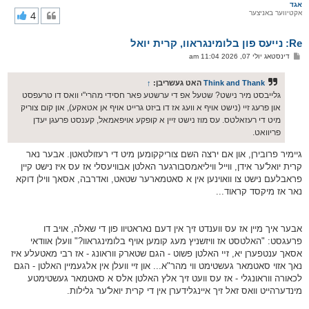
ר
אגד
אקטיווער באניצער
4
י
ק
א
Re: נייעס פון בלומינגראוו, קרית יואל
ר
ו
פ
דינסטאג יולי 07, 2026 11:04 am
י
א
ף
ו
ס
Think and Thank
האט געשריבן:
↑
ט
גלייבסט מיר נישט? שטעל אפ די ערשטע פאר חסידי מהרי"י וואס דו טרעפסט
און פרעג זיי (נישט אויף א וועג אז דו ביזט גרייט אויף אן אטאקע), און קום צוריק
מיט די רעזאלטס. עס מוז נישט זיין א קופקע אויפאמאל, קענסט פרעגן יעדן
פריוואט.
גיימיר פרובירן, און אם ירצה השם צוריקקומען מיט די רעזולטאטן. אבער נאר
קרית יואל'ער אידן, ווייל וויליאמסבורגער האלטן אבוויעסלי אז עס איז נישט קיין
פראבלעם נישט צו וואוינען אין א סאטמארער שטאט, ואדרבה, אסאך ווילן דוקא
נאר אז מיקסד קראוד...
אבער איך מיין אז עס ווענדט זיך אין דעם נאראטיוו פון די שאלה, אויב דו
פרעגסט: "האלטסט אז וויזשניץ מעג קומען אויף בלומינגראוו?" וועלן אוודאי
אסאך ענטפערן יא, זײ האלטן פשוט - הגם שטארק ווראונג - אז רבי מאטעלע איז
נאך אזוי סאטמאר געשטימט ווי מהר"א... און זיי וועלן אין אלגעמיין האלטן - הגם
לכאורה ווראונגלי - אז עס וועט זיך אלץ האלטן אלס א סאטמאר געשטימטע
מינדערהייט וואס זאל זיך איינגלידערן אין די קרית יואל'ער גלילות.