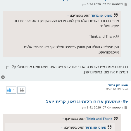
ו
פ
דינסטאג יולי 07, 2026 3:24 pm
י
א
ף
ו
ס
פשוט און גראד
האט געשריבן:
↑
ט
מהרי בכבודו ובעצמו וואלט שוין לאנג ארויס געקומען ווען נישט אברהם דוב
יאקא, ושליחיו
@Think and Thank
ווען טעגלאש וואלט ווען געווען ערלויבט וואלט איך דא בפומבי אלעס
אויסגעפראקט.
דו ביזט באמת איינגערעדט אז די אנדערע זייט האט נישט וואס ארויסצולייגן? דיין
תמימות איז צום באוואונדערן.
צ
ו
ר
פשוט און גראד
אקטיווער שרייבער
1
י
ק
א
Re: שמועסן ארום בלומינגראוו, קרית יואל
ר
ו
פ
דינסטאג יולי 07, 2026 3:41 pm
י
א
ף
ו
ס
Think and Thank
האט געשריבן:
↑
ט
פשוט און גראד
האט געשריבן:
↑