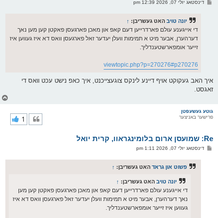
פ
דינסטאג יולי 07, 2026 12:39 pm
י
א
ף
ו
ס
יונה טויב
האט געשריבן:
↑
ט
די אייגענע עולם פארדרייען דעם קאפ און מאכן פארגעסן פאקטן קען מען נאך
דערהערן, אבער מיט א תמימות וועלן יעדער זאל פארגעסן וואס דא איז געווען איז
זייער אומפארשטענדליך.
viewtopic.php?p=270276#p270276
איך האב געקוקט אויף דיינע לינקס צוגעצייכנט, איך כאפ נישט עכט וואס די
זאגסט.
צ
ו
ר
גוטע געשעפטן
פרישער באניצער
1
י
ק
א
Re: שמועסן ארום בלומינגראוו, קרית יואל
ר
ו
פ
דינסטאג יולי 07, 2026 1:11 pm
י
א
ף
ו
ס
פשוט און גראד
האט געשריבן:
↑
ט
יונה טויב
האט געשריבן:
↑
די אייגענע עולם פארדרייען דעם קאפ און מאכן פארגעסן פאקטן קען מען
נאך דערהערן, אבער מיט א תמימות וועלן יעדער זאל פארגעסן וואס דא איז
געווען איז זייער אומפארשטענדליך.