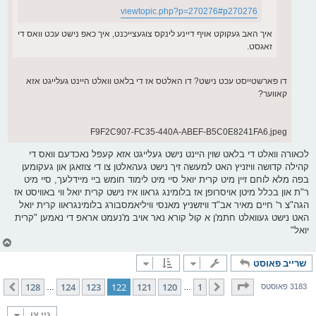
viewtopic.php?p=270276#p270276
איך האב געקוקט אויף דיינע לינקס צוגעצייכנט, איך כאפ נישט עכט וואס די
זאגסט.
דו פארשטייסט עכט נישט? דו האלטס אז די בלאט וואלט היינט געלייגט אזא
קאווער?
F9F2C907-FC35-440A-ABEF-B5C0E8241FA6.jpeg
לכאורה וואלט די בלאט שוין היינט נישט געלייגט אזא קעפל נאכדעם וואס די
קהילה קדושה וויזניץ האט למעשה זיך נישט געהאלטן צו די צוזאגן און געקומען
בפה מלא לוחם זיין מיט קרית יואל סיי מיט לימוד חומש ביי מיידלעך, סיי מיט
ר"ת און בכלל מיטן אויסרופן אז בלומינג גראוו איז נישט קרית יואל ווי באוויסט אז
הגה"צ ר' חיים מאיר אב"ד וויזשניץ מאנסי וויליאמסבורג בלומינגראוו קרית יואל
האט נישט געוואלט חתמ'ן א קול קורא נאר אויב מ'נעמט אראפ די נאמען "קרית
יואל"
צ
ו
שרייב פאוסט
ר
י
ק
בלאט
122
פון
128
128
124
123
122
121
120
1
פריערדיגע
קומענדיגע
3183 פאוסטס
…
…
א
ר
ו
גיי צו