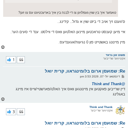
טאמער איך בין שוין געפלויגן צו די לבנה בין איך בארעכטיגט עס צו זען?
ס‘ווענט זיך אויב די ביזט שוין א גדול.. קידינג..
איי מיען קענסט טראכטען מיינען האלטען וואס די ווילסט. ענד די סעים הער.
מיין מיינונג באשטייט פון 0 נגיעות/אגענדעס.
צ
ו
ר
פשוט און גראד
אקטיווער שרייבער
1
י
ק
א
Re: שמועסן ארום בלומינגראוו, קרית יואל
ר
ו
פ
דינסטאג יולי 07, 2026 3:53 pm
י
א
ף
ו
@Think and Thank
ס
דיין שרייבען פאקטען אין מיינונגען וואס איך האלט/פארשטיי/ווייס איז מיינג
ט
באגלינג
צ
ו
ר
Think and Thank
אקטיווער שרייבער
3
י
ק
א
Re: שמועסן ארום בלומינגראוו, קרית יואל
ר
ו