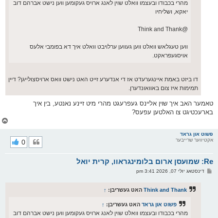
מהרי בכבודו ובעצמו וואלט שוין לאנג ארויס געקומען ווען נישט אברהם דוב
יאקא, ושליחיו
@Think and Thank
ווען טעגלאש וואלט ווען געווען ערלויבט וואלט איך דא בפומבי אלעס
אויסגעפראקט.
דו ביזט באמת איינגערעדט אז די אנדערע זייט האט נישט וואס ארויסצולייגן? דיין
תמימות איז צום באוואונדערן.
טאמער האב איך שוין אליינס געפרעגט מהרי מיט זיינע נאנטע, בין איך
בארעכטיגט צו האלטען עפעס?
צ
ו
ר
פשוט און גראד
אקטיווער שרייבער
0
י
ק
א
Re: שמועסן ארום בלומינגראוו, קרית יואל
ר
ו
פ
דינסטאג יולי 07, 2026 3:41 pm
י
א
ף
ו
ס
Think and Thank
האט געשריבן:
↑
ט
פשוט און גראד
האט געשריבן:
↑
מהרי בכבודו ובעצמו וואלט שוין לאנג ארויס געקומען ווען נישט אברהם דוב