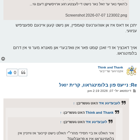
כ'האף נאר ער זאל נאר נישט די לעצטע רגע ארויסשיקן דעם גוי...
Screenshot 2026-07-07 123002.png
יתכן אז דאס איז אן אווהערנעס קאמפיין, און נישט קעגן איינעם ספעציפיש
עניוועי.
אויך דאכציך אז די זאכן קומט פאר אין וואדבערי און מאנרא מער ווי אין דרום
בלומינגראוו.
צ
ו
ר
Think and Thank
אקטיווער שרייבער
0
י
ק
א
Re: נייעס פון בלומינגראוו, קרית יואל
ר
ו
פ
דינסטאג יולי 07, 2026 2:19 pm
י
א
ף
ו
ס
לעבעדיגע איד
האט געשריבן:
↑
ט
Think and Thank
האט געשריבן:
↑
לעבעדיגע איד
האט געשריבן:
↑
איר האלט אז ביי חסידי מהרי״י האלט נישט קיינער אז וויזניץ אין
בלאמינגראוו איז א פראבלעם?