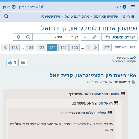
FAQ
שרייב זיך איין
לאגין
ז
היים
אידטיש פארומס
ארום דעם טישל
אידן שמועסן
ו
שמועסן ארום בלומינגראוו, קרית יואל
ך
זוך
פארגעשרי
שרייב פאוסט
בלאט
122
פון
128
128
124
123
122
121
120
1
פריערדיגע
קומענדיגע
3183 פאוסטס
…
…
לעבעדיגע איד
אקטיווער באניצער
0
Re: נייעס פון בלומינגראוו, קרית יואל
פ
דינסטאג יולי 07, 2026 1:22 am
א
ו
ס
Think and Thank
האט געשריבן:
↑
ט
רעאליסטיש
האט געשריבן:
↑
העלאו בעלאו
האט געשריבן:
↑
עד כאן דריי נישט איבער די שיסל , פאר מער קוק איבער די אשכול ביז
אהער.