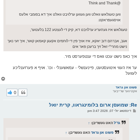
@Think and Thank
ווען טעגלאש וואלט ווען געווען ערלויבט וואלט איך דא בפומבי אלעס
אויסגעפראקט.
טעגלאש איז געהעריג ערלויבט דא, קיק די לעצטע 122 בלעטער,
אגב, אברהם דוב יאקא, איז אויך פין די לוחמים אקעגן קאמאן קאור, איך זעי נאך
נישט מהרי"י זאל זיך ברעכן פאר אים
איך כאפ נישט עכט וואס די ענטפערסט מיר.
ער איז העווי אינוועסטעט, פיינענשלי - עמאשענלי - וכו‘. אויף א פערזענליכע
לעוועל
צ
ו
ר
פשוט און גראד
אקטיווער שרייבער
0
י
ק
א
Re: שמועסן ארום בלומינגראוו, קרית יואל
ר
ו
פ
דינסטאג יולי 07, 2026 3:47 pm
י
א
ף
ו
ס
גד'ל
האט געשריבן:
↑
ט
פשוט און גראד
האט געשריבן:
↑