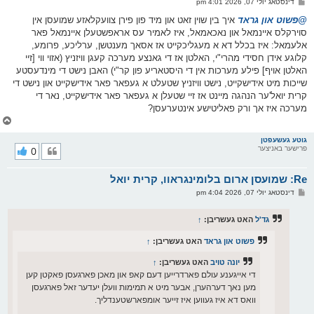
פ
דינסטאג יולי 07, 2026 4:01 pm
י
א
ף
ו
@פשוט און גראד
איך בין שוין זאט און מיד פון פירן צוועקלאזע שמועסן אין
ס
סוירקלס איינמאל און נאכאמאל, איז לאמיר עס אראפשטעלן איינמאל פאר
ט
אלעמאל: איז בכלל דא א מעגליכקייט אז אסאך מענטשן, ערליכע, פרומע,
קלוגע אידן חסידי מהרי"י, האלטן אז די גאנצע מערכה קעגן וויזניץ (אזוי ווי [זיי
האלטן אויף] פילע מערכות אין די היסטאריע פון קר"י) האבן נישט די מינדעסטע
שייכות מיט אידישקייט, נישט וויזניץ שטעלט א געפאר פאר אידישקייט און נישט די
קרית יואל'ער הנהגה מיינט אז זיי שטעלן א געפאר פאר אידישקייט, נאר די
מערכה איז אך ורק פאליטישע אינטערעסן?
צ
ו
ר
גוטע געשעפטן
פרישער באניצער
0
י
ק
א
Re: שמועסן ארום בלומינגראוו, קרית יואל
ר
ו
פ
דינסטאג יולי 07, 2026 4:04 pm
י
א
ף
ו
ס
גד'ל
האט געשריבן:
↑
ט
פשוט און גראד
האט געשריבן:
↑
יונה טויב
האט געשריבן:
↑
די אייגענע עולם פארדרייען דעם קאפ און מאכן פארגעסן פאקטן קען
מען נאך דערהערן, אבער מיט א תמימות וועלן יעדער זאל פארגעסן
וואס דא איז געווען איז זייער אומפארשטענדליך.