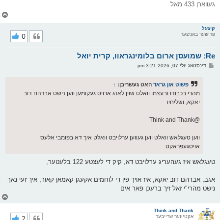
געווארן 433 מאל
צ
ו
ר
קיגעל
פרישער באניצער
0
י
ק
א
Re: שמועסן ארום בלומינגראוו, קרית יואל
ר
ו
פ
דינסטאג יולי 07, 2026 3:21 pm
י
א
ף
ו
ס
פשוט און גראד
האט געשריבן:
↑
ט
מהרי בכבודו ובעצמו וואלט שוין לאנג ארויס געקומען ווען נישט אברהם דוב
יאקא, ושליחיו
@Think and Thank
ווען טעגלאש וואלט ווען געווען ערלויבט וואלט איך דא בפומבי אלעס
אויסגעפראקט.
טעגלאש איז געהעריג ערלויבט דא, קיק די לעצטע 122 בלעטער,
אגב, אברהם דוב יאקא, איז אויך פין די לוחמים אקעגן קאמאן קאור, איך זעי נאך
נישט מהרי"י זאל זיך ברעכן פאר אים
צ
ו
ר
Think and Thank
אקטיווער שרייבער
2
י