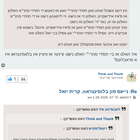
אין דעם אשכול זעהט מען חסידי מהרי"י זאגן אז כאטש די חסידי מהר"א האלטן
אז ס'איז אידישקייט, האלטן זיי אז נישט. זיי לייקענען נישט אז די חסידי מהר"א
האלטן אז יא, נאר 'זיי' האלטן אז נישט.
אויך זעהט מען חסידי מהר"א זאגן אז ס'איז אידישקייט. פינטל. נישטא קיין
אנדערע זייט. אפילו די חסידי מהרי"י און אפילו בני יואל האלט אזוי.
יעצט זאג איבער וואס פונקטליך מען זעהט דא.
איר האלט אז ביי חסידי מהרי״י האלט נישט קיינער אז וויזניץ אין בלאמינגראוו איז
א פראבלעם?
צ
ו
ר
Think and Thank
אקטיווער שרייבער
1
י
ק
א
Re: נייעס פון בלומינגראוו, קרית יואל
ר
ו
פ
דינסטאג יולי 07, 2026 1:39 am
י
א
ף
ו
ס
לעבעדיגע איד
האט געשריבן:
↑
ט
Think and Thank
האט געשריבן:
↑
רעאליסטיש
האט געשריבן:
↑
זייער שיין נאכגעזאגט אפאר עלטערע פאליטיקאנטן וואס האבן שוין