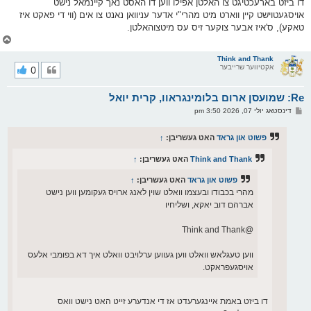
דו ביזט בארעכטיגט צו האלטן אפילו ווען דו האסט נאך קיינמאל נישט
אויסגעטוישט קיין ווארט מיט מהרי"י אדער עניוואן נאנט צו אים (ווי די פאקט איז
טאקע), ס'איז אבער צוקער זיס עס מיטצוהאלטן.
צ
ו
ר
Think and Thank
אקטיווער שרייבער
0
י
ק
א
Re: שמועסן ארום בלומינגראוו, קרית יואל
ר
ו
פ
דינסטאג יולי 07, 2026 3:50 pm
י
א
ף
ו
ס
פשוט און גראד
האט געשריבן:
↑
ט
Think and Thank
האט געשריבן:
↑
פשוט און גראד
האט געשריבן:
↑
מהרי בכבודו ובעצמו וואלט שוין לאנג ארויס געקומען ווען נישט
אברהם דוב יאקא, ושליחיו
@Think and Thank
ווען טעגלאש וואלט ווען געווען ערלויבט וואלט איך דא בפומבי אלעס
אויסגעפראקט.
דו ביזט באמת איינגערעדט אז די אנדערע זייט האט נישט וואס