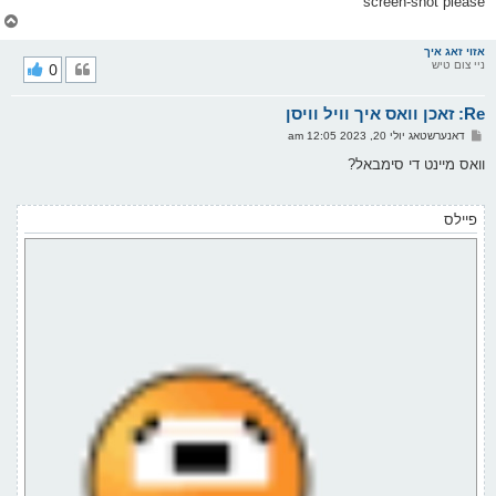
screen-shot please
צ
ו
ר
אזוי זאג איך
ניי צום טיש
0
י
ק
א
Re: זאכן וואס איך וויל וויסן
ר
ו
פ
דאנערשטאג יולי 20, 2023 12:05 am
י
א
ף
ו
וואס מיינט די סימבאל?
ס
ט
פיילס