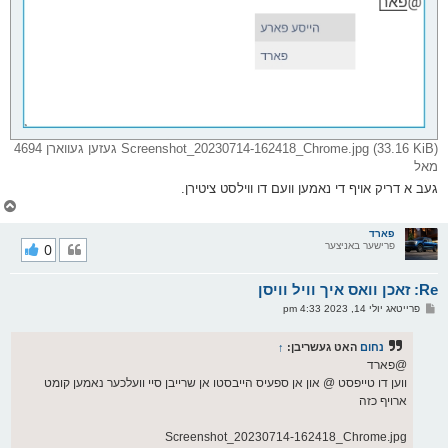
Screenshot_20230714-162418_Chrome.jpg (33.16 KiB) געזען געווארן 4694
מאל
געב א דריק אויף די נאמען וועם דו ווילסט ציטירן.
צ
ו
ר
פארד
פרישער באניצער
0
י
ק
א
Re: זאכן וואס איך וויל וויסן
ר
ו
פ
פרייטאג יולי 14, 2023 4:33 pm
י
א
ף
ו
ס
נחום
האט געשריבן:
↑
ט
@פארד
ווען דו טייפסט @ און אן ספעיס הייבסטו אן שרייבן סיי וועלכער נאמען קומט
ארויף כזה
Screenshot_20230714-162418_Chrome.jpg