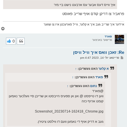
איך ווייס דעס אבער עס ארבעט נישט ביי מיר
פראביר צו דריקן קודם אויף שרייב פאוסט
איידער איך שרייב געב איך א קלער, ווייל פארעכטן איז צו שווער
צ
ו
ר
פארד
פרישער באניצער
0
י
ק
א
Re: זאכן וואס איך וויל וויסן
ר
ו
פ
פרייטאג יולי 14, 2023 4:47 pm
י
א
ף
ו
ס
א קלער
האט געשריבן:
↑
ט
פארד
האט געשריבן:
↑
נחום
האט געשריבן:
↑
@פארד
ווען דו טייפסט @ און אן ספעיס הייבסטו אן שרייבן סיי וועלכער נאמען
קומט ארויף כזה
Screenshot_20230714-162418_Chrome.jpg
געב א דריק אויף די נאמען וועם דו ווילסט ציטירן.