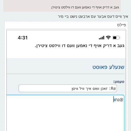
געב א דריק אויף די נאמען וועם דו ווילסט ציטירן.
איך ווייס דעס אבער עס ארבעט נישט ביי מיר
פיילס