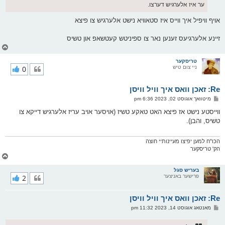
ער איז אלערגיש דערצו.
אויף וויפיל איך ווייס איז סטאוויא נישט אלערגיש צו פיצא
זיינע אלערגיעס זענען נאר צו ספיניטש קעטשאפ און טשיס
צ
ו
ר
טריסקער
ניי צום טיש
0
י
ק
א
Re: זאכן וואס איך וויל וויסן
ר
ו
פ
מיטוואך אוגוסט 02, 2023 6:36 pm
י
א
ף
ו
ווייסטע נישט אז פיצא האט טאקע טשיז (אויסער אויב עריז אלערגיש דייקא צו
ס
טשיס, והבן).
ט
הכו"ח למען יפיצו מעיינותיי חוצה
הק' טריסקער
צ
ו
ר
בעריש סגל
פרישער באניצער
2
י
ק
א
Re: זאכן וואס איך וויל וויסן
ר
ו
פ
מאנטאג אוגוסט 14, 2023 11:32 pm
י
א
ף
ו