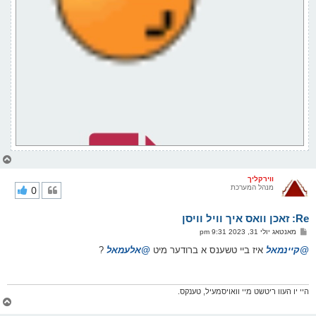
צ
ו
ר
ווירקליך
מנהל המערכת
0
י
ק
א
Re: זאכן וואס איך וויל וויסן
ר
ו
פ
מאנטאג יולי 31, 2023 9:31 pm
י
א
ף
ו
@קיינמאל
איז ביי טשענס א ברודער מיט
@אלעמאל
?
ס
ט
היי יו העוו ריטשט מיי וואויסמעיל, טענקס.
צ
ו