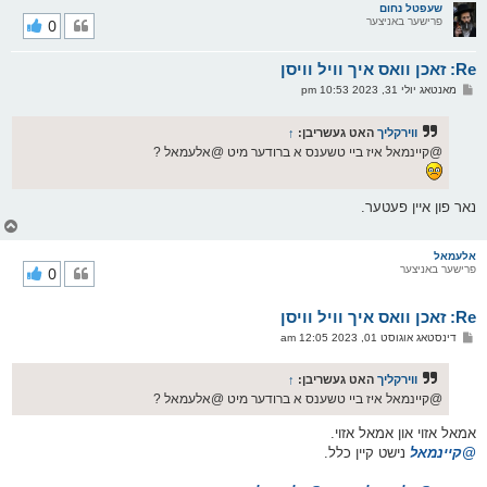
ר
שעפטל נחום
פרישער באניצער
0
י
ק
א
Re: זאכן וואס איך וויל וויסן
ר
ו
פ
מאנטאג יולי 31, 2023 10:53 pm
י
א
ף
ו
ס
ווירקליך
האט געשריבן:
↑
ט
@קיינמאל איז ביי טשענס א ברודער מיט @אלעמאל ?
נאר פון איין פעטער.
צ
ו
ר
אלעמאל
פרישער באניצער
0
י
ק
א
Re: זאכן וואס איך וויל וויסן
ר
ו
פ
דינסטאג אוגוסט 01, 2023 12:05 am
י
א
ף
ו
ס
ווירקליך
האט געשריבן:
↑
ט
@קיינמאל איז ביי טשענס א ברודער מיט @אלעמאל ?
אמאל אזוי און אמאל אזוי.
@קיינמאל
נישט קיין כלל.