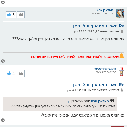
צ
ו
ר
מאדערן ארט
אקטיווער באניצער
5
י
ק
א
Re: זאכן וואס איך וויל וויסן
ר
ו
פ
מאנטאג אוגוסט 28, 2023 12:23 pm
י
א
ף
ו
פארוואס מיין איך היינט אגאנצן צייט אז איך טראג נאך מיין שלאף-קאפל???
ס
ט
אויפוואכונג: ולאחיו יאמר חזק! - לאמיר לייקן איינעם דעם צווייטן!
צ
ו
ר
פינאנץ מיניסטער
פרישער באניצער
4
י
ק
א
Re: זאכן וואס איך וויל וויסן
ר
ו
פ
דינסטאג סעפטעמבער 05, 2023 4:12 pm
י
א
ף
ו
ס
מאדערן ארט
האט געשריבן:
↑
ט
פארוואס מיין איך היינט אגאנצן צייט אז איך טראג נאך מיין שלאף-קאפל???
פארוואס האסטו מיך געמאכט יעצט אנכאפן מיין קאפל?
צ
ו