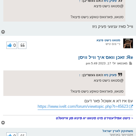
פעיק ניוז
האט געשריבן:
↑
ט
@סטאוו נישט פיצא
סטאוו, פארוואס טאקע נישט פיצא?
ווייל סאיז עניוועי פעיק ניוז
צ
ו
ר
סטאוו נישט פיצא
ניי צום טיש
0
י
ק
א
Re: זאכן וואס איך וויל וויסן
ר
ו
פ
מאנטאג יולי 17, 2023 5:49 pm
י
א
ף
ו
ס
פעיק ניוז
האט געשריבן:
↑
ט
@סטאוו נישט פיצא
סטאוו, פארוואס טאקע נישט פיצא?
עס איז דא א אשכול פאר דעם
https://www.ivelt.com/forum/viewtopic.php?t=45623
~ נישט אפיליעטירט מיט סטאוו יא פיטא פון אייוועלט
צ
ו
ר
משתוקק לארץ ישראל
אקטיווער באניצער
0
י