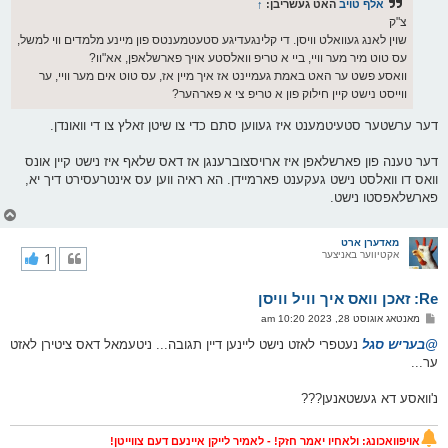
ס
אלף טויב
האט געשריבן:
↑
ט
צ"ק
שוין לאנג געוואלט וויסן. די קלינגעדיגע סטעטמענטס פון מיינע מלמדים ווי למשל,
עס טוט מיר מער וויי, ביי א טריפ וואלסטע אויך פארשלאפן, אא"וו?
וואסע פשט ער האט באמת געמיינט אז איך מיין אז, עס טוט אים מער וויי, ער
ווייסט נישט קיין חילוק פון א טריפ צי א פארהער?
דער ערשטער סטעיטמענט איז געווען סתם כדי צו שיטן זאלץ צו די וואונדן.
דער טענה פון פארשלאפן איז ארויסצוברענגן אז דאס שלאף איז נישט קיין אונס
וואס דו וואלסט נישט געקענט פארמיידן. הא ראיה ווען עס אינטרעסירט דיך יא,
פארשלאפסטו נישט.
צ
ו
ר
מאדערן ארט
אקטיווער באניצער
1
י
ק
א
Re: זאכן וואס איך וויל וויסן
ר
ו
פ
מאנטאג אוגוסט 28, 2023 10:20 am
י
א
ף
ו
@בעריש סגל
נעטפרי לאזט נישט ליינען דיין תגובה... ניטעמאל דאס ציטירן לאזט
ס
ער...
ט
נ'וואסע דא געשטאנען???
אויפוואכונג: ולאחיו יאמר חזק! - לאמיר לייקן איינעם דעם צווייטן!