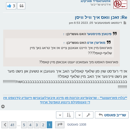
ר
אלטערנעסייד פארקינג
אידטיש שרייבער
3
י
ק
א
Re: זאכן וואס איך וויל וויסן
ר
ו
פ
דינסטאג סעפטעמבער 05, 2023 6:53 pm
י
א
ף
ו
ס
פינאנץ מיניסטער
האט געשריבן:
↑
ט
מאדערן ארט
האט געשריבן:
↑
פארוואס מיין איך היינט אגאנצן צייט אז איך טראג נאך מיין
שלאף-קאפל???
פארוואס האסטו מיך געמאכט יעצט אנכאפן מיין קאפל?
אז די רעדסט שוין פון שלאף קאפלעך האב איך געגעבן א טשעק און נישט מער
און נישט ווייניגער איך האב מיין שלאף קאפל!!
בבבבבבבבבבבבבבבבבבבבבבבבבבבבבבבבבבבבבבבבבבבבבושות!!!!!!!!!!!
!!!!!!!!
**בלויז פארזעצונג** - שרעקעדיגע זכרונות פון מיינע איבערלעבענישן זייענדיג קידנעפט אין
די קעטסקילס ניינטע קאפיטל ארויף
צ
ו
שרייב פאוסט
ר
י
ק
בלאט
1
פון
41
41
5
4
3
2
1
קומענדיגע
1008 פאוסטס
…
א