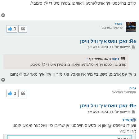
ף
ו
קודם ברויכסטו זיך אויסלערנען וויאזוי צו ציטירן מיט די @ סימבל.
ס
ט
צ
ו
ר
פארד
פרישער באניצער
0
י
ק
א
Re: זאכן וואס איך וויל וויסן
ר
ו
פ
פרייטאג יולי 14, 2023 4:14 pm
י
א
ף
ו
ס
נחום
האט געשריבן:
↑
ט
קודם ברויכסטו זיך אויסלערנען וויאזוי צו ציטירן מיט די @ סימבל.
ני אז עס ארבעט נישט ביי מיר איז וואס? זאג מיר ווי אזוי איך מאך עס @נחום
צ
ו
ר
נחום
אקטיווער באניצער
0
י
ק
א
Re: זאכן וואס איך וויל וויסן
ר
ו
פ
פרייטאג יולי 14, 2023 4:24 pm
י
א
ף
ו
@פארד
ס
ווען דו טייפסט @ און אן ספעיס הייבסטו אן שרייבן סיי וועלכער נאמען קומט
ט
ארויף כזה