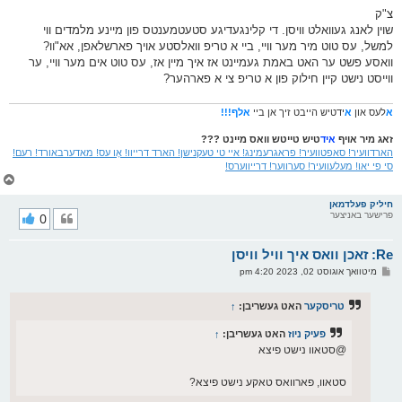
א
ף
ו
צ"ק
ס
שוין לאנג געוואלט וויסן. די קלינגעדיגע סטעטמענטס פון מיינע מלמדים ווי
ט
למשל, עס טוט מיר מער וויי, ביי א טריפ וואלסטע אויך פארשלאפן, אא"וו?
וואסע פשט ער האט באמת געמיינט אז איך מיין אז, עס טוט אים מער וויי, ער
ווייסט נישט קיין חילוק פון א טריפ צי א פארהער?
א
לעס און
א
ידטיש הייבט זיך אן ביי
אלף!!!
זאג מיר אויף
איד
טיש טייטש וואס מיינט ???
הארדוועיר! סאפטוועיר! פראגרעמינג! איי טי טעקנישן! הארד דרייוו! אָו עס! מאדערבאורד! רעם!
סי פי יאו! מעלעוועיר! סערווער! דרייווערס!
צ
ו
ר
חיליק פעלדמאן
פרישער באניצער
0
י
ק
א
Re: זאכן וואס איך וויל וויסן
ר
ו
פ
מיטוואך אוגוסט 02, 2023 4:20 pm
י
א
ף
ו
ס
טריסקער
האט געשריבן:
↑
ט
פעיק ניוז
האט געשריבן:
↑
@סטאוו נישט פיצא
סטאוו, פארוואס טאקע נישט פיצא?