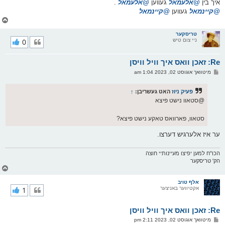
איך בין
@אלעמאל
געווען
@אלעמאל
.
@קיינמאל
געווען
@קיינמאל
צ
ו
ר
טריסקער
ניי צום טיש
0
י
ק
א
Re: זאכן וואס איך וויל וויסן
ר
ו
פ
מיטוואך אוגוסט 02, 2023 1:04 am
י
א
ף
ו
ס
פעיק ניוז
האט געשריבן:
↑
ט
@סטאוו נישט פיצא
סטאוו, פארוואס טאקע נישט פיצא?
ער איז אלערגיש דערצו.
הכו"ח למען יפיצו מעיינותיי חוצה
הק' טריסקער
צ
ו
ר
אלף טויב
אקטיווער באניצער
1
י
ק
א
Re: זאכן וואס איך וויל וויסן
ר
ו
פ
מיטוואך אוגוסט 02, 2023 2:11 pm
י