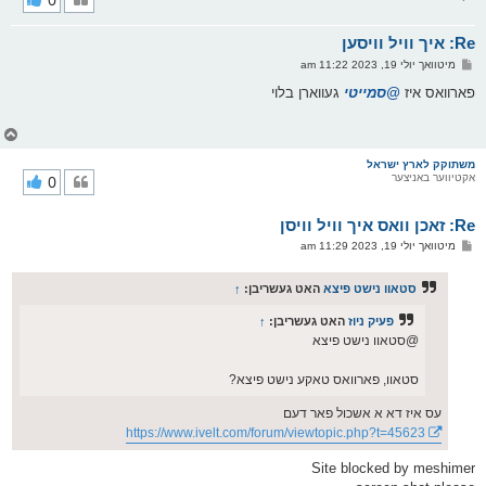
ק
א
Re: איך וויל וויסען
ר
ו
פ
מיטוואך יולי 19, 2023 11:22 am
י
א
ף
ו
פארוואס איז
@סמייטי
געווארן בלוי
ס
ט
צ
ו
ר
משתוקק לארץ ישראל
אקטיווער באניצער
0
י
ק
א
Re: זאכן וואס איך וויל וויסן
ר
ו
פ
מיטוואך יולי 19, 2023 11:29 am
י
א
ף
ו
ס
סטאוו נישט פיצא
האט געשריבן:
↑
ט
פעיק ניוז
האט געשריבן:
↑
@סטאוו נישט פיצא
סטאוו, פארוואס טאקע נישט פיצא?
עס איז דא א אשכול פאר דעם
https://www.ivelt.com/forum/viewtopic.php?t=45623
Site blocked by meshimer