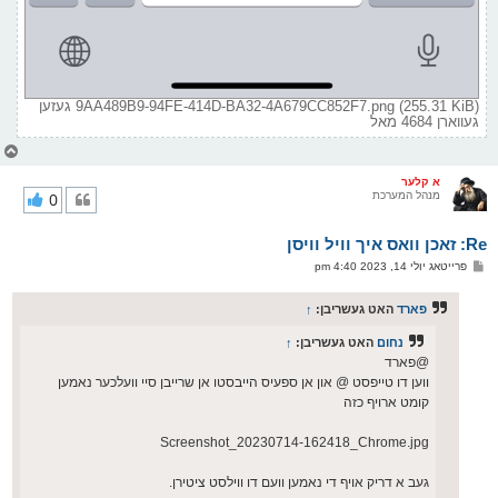
9AA489B9-94FE-414D-BA32-4A679CC852F7.png (255.31 KiB) געזען
געווארן 4684 מאל
צ
ו
ר
א קלער
מנהל המערכת
0
י
ק
א
Re: זאכן וואס איך וויל וויסן
ר
ו
פ
פרייטאג יולי 14, 2023 4:40 pm
י
א
ף
ו
ס
פארד
האט געשריבן:
↑
ט
נחום
האט געשריבן:
↑
@פארד
ווען דו טייפסט @ און אן ספעיס הייבסטו אן שרייבן סיי וועלכער נאמען
קומט ארויף כזה
Screenshot_20230714-162418_Chrome.jpg
געב א דריק אויף די נאמען וועם דו ווילסט ציטירן.