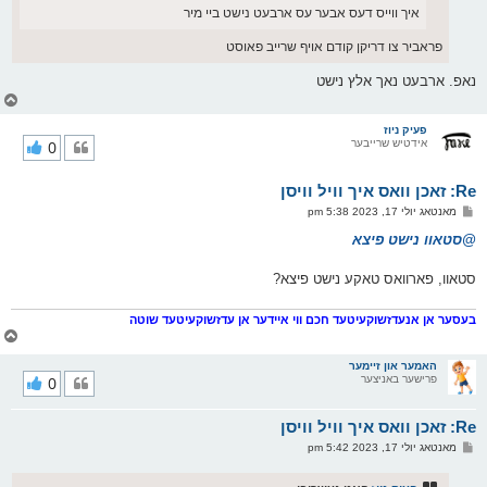
איך ווייס דעס אבער עס ארבעט נישט ביי מיר
פראביר צו דריקן קודם אויף שרייב פאוסט
נאפ. ארבעט נאך אלץ נישט
צ
ו
ר
פעיק ניוז
אידטיש שרייבער
0
י
ק
א
Re: זאכן וואס איך וויל וויסן
ר
ו
פ
מאנטאג יולי 17, 2023 5:38 pm
י
א
ף
ו
@סטאוו נישט פיצא
ס
ט
סטאוו, פארוואס טאקע נישט פיצא?
בעסער אן אנעדזשוקעיטעד חכם ווי איידער אן עדזשוקעיטעד שוטה
צ
ו
ר
האמער און זיימער
פרישער באניצער
0
י
ק
א
Re: זאכן וואס איך וויל וויסן
ר
ו
פ
מאנטאג יולי 17, 2023 5:42 pm
י
א
ף
ו
ס