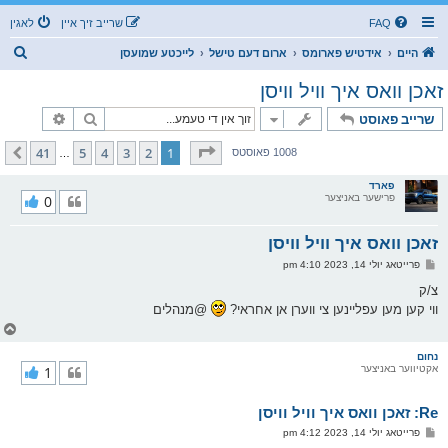
FAQ
שרייב זיך איין
לאגין
ז
היים
אידטיש פארומס
ארום דעם טישל
לייכטע שמועסן
ו
זאכן וואס איך וויל וויסן
ך
זוך
פארגעשרי
שרייב פאוסט
בלאט
1
פון
41
41
5
4
3
2
1
קומענדיגע
1008 פאוסטס
…
פארד
פרישער באניצער
0
זאכן וואס איך וויל וויסן
פ
פרייטאג יולי 14, 2023 4:10 pm
א
ו
צ/ק
ס
ווי קען מען עפליינען צי ווערן אן אחראי?
@מנהלים
ט
צ
ו
ר
נחום
אקטיווער באניצער
1
י
ק
א
Re: זאכן וואס איך וויל וויסן
ר
ו
פ
פרייטאג יולי 14, 2023 4:12 pm
י
א