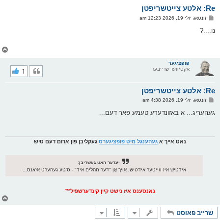
א
Re: אלטע צייטשריפטן
ר
ו
פ
זונטאג יולי 19, 2026 12:23 am
י
א
ף
ו
נו....?
ס
ט
צ
ו
ר
פופציגער
אקטיווער שרייבער
1
י
ק
א
Re: אלטע צייטשריפטן
ר
ו
פ
זונטאג יולי 19, 2026 4:38 am
י
א
ף
ו
געהעריג... א באזונדערע טעמע פאר דעם...
ס
ט
נאט אייך א
געהענגל מיט פופציגערס
געקליבן פון ארום דעם טיש
יעדער האט געשריבן:
אידטיש איז ווייטער אידטיש, אויך אָן "דער תהלים איד" - ס'טע געהערט אזאנס...
נאנסענס איז נישט קיין קינדערשפיל™
צ
ו
שרייב פאוסט
ר
י