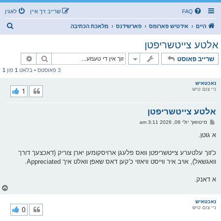
FAQ
שרייב זיך איין
לאגין
ז
היים
אידטיש פארומס
פארשידנס
מלאכת הכתיבה
ו
אלטע צייטשריפטן
ך
זוך
פארגעשרי
שרייב פאוסט
3 פאוסטס • בלאט
1
פון
1
נאכטאיש
ניי צום טיש
1
אלטע צייטשריפטן
פ
מיטוואך יולי 08, 2026 3:11 am
א
ו
א גוטן.
ס
ט
כ'זוך עלטערע צייטשריפטן וואס פלעגן ארויסקומען יארן צוריק (דאכצעך דורך
וואגשאל), אויב איר ווייסט וויאזוי כ'קען דאס שאפן וואלט איך Appreciated.
א דאנק.
צ
ו
ר
נאכטאיש
ניי צום טיש
0
י
ק