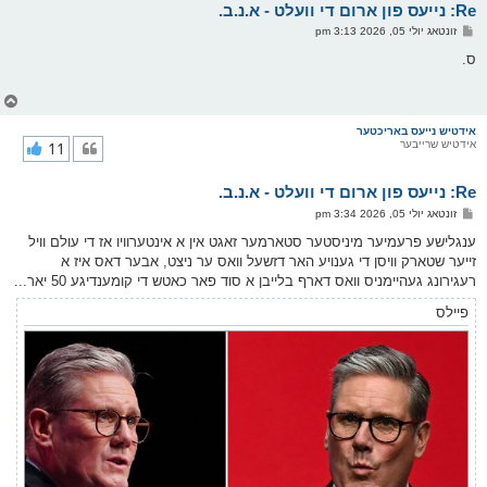
Re: נייעס פון ארום די וועלט - א.נ.ב.
ר
ו
פ
זונטאג יולי 05, 2026 3:13 pm
י
א
ף
ו
ס.
ס
ט
צ
ו
ר
אידטיש נייעס באריכטער
אידטיש שרייבער
11
י
ק
א
Re: נייעס פון ארום די וועלט - א.נ.ב.
ר
ו
פ
זונטאג יולי 05, 2026 3:34 pm
י
א
ף
ו
ענגלישע פרעמיער מיניסטער סטארמער זאגט אין א אינטערוויו אז די עולם וויל
ס
זייער שטארק וויסן די גענויע האר דזשעל וואס ער ניצט, אבער דאס איז א
ט
רעגירונג געהיימניס וואס דארף בלייבן א סוד פאר כאטש די קומענדיגע 50 יאר...
פיילס