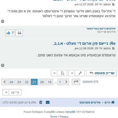
ו
פ
זונטאג יולי 05, 2026 11:27 pm
י
א
ף
ו
די איזרעלי באנק האט ווידער געשניטן די אינטרעסט ראטעס. אין א זמן וואס די
ס
ארטיגע עקאנאמיע שטייט גאר הויעך קעגן די דאלאר.
ט
צ
ו
ר
אידטיש נייעס באריכטער
אידטיש שרייבער
7
י
ק
א
Re: נייעס פון ארום די וועלט - א.נ.ב.
ר
ו
פ
זונטאג יולי 05, 2026 11:39 pm
י
א
ף
ו
טראמפ'ס אבסעסיע מיט אבאמא איז עפעס נישט סתם..
ס
ט
צ
ו
שרייב פאוסט
ר
י
ק
בלאט
21
פון
24
24
23
22
21
20
19
1
פריערדיגע
קומענדיגע
576 פאוסטס
…
א
ר
ו
גיי צו
י
ף
היים
אידטיש פארומס
אלע צייטן זענען
UTC-04:00
ערמעגליכט דורך
phpBB
® Forum Software © phpBB Limited
Terms
|
Privacy