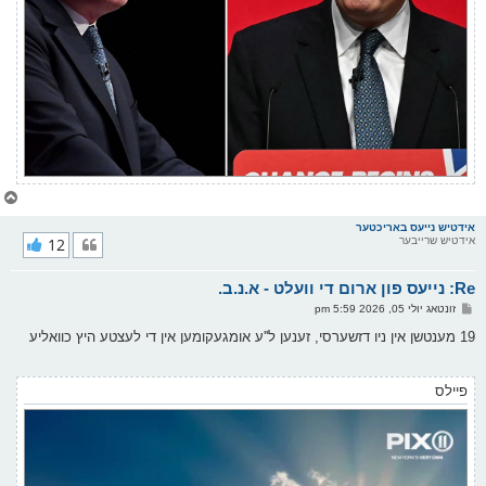
צ
ו
ר
אידטיש נייעס באריכטער
אידטיש שרייבער
12
י
ק
א
Re: נייעס פון ארום די וועלט - א.נ.ב.
ר
ו
פ
זונטאג יולי 05, 2026 5:59 pm
י
א
ף
ו
19 מענטשן אין ניו דזשערסי, זענען ל''ע אומגעקומען אין די לעצטע היץ כוואליע
ס
ט
פיילס