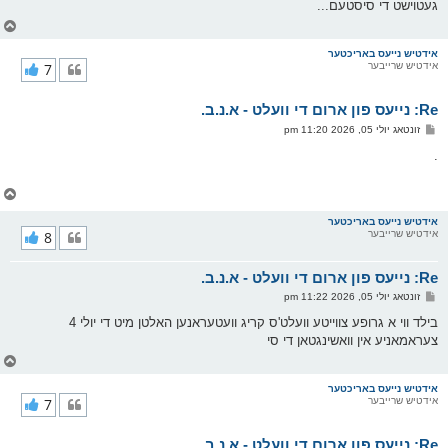
געטוישט די סיסטעם...
ט
צ
ו
ר
אידטיש נייעס באריכטער
אידטיש שרייבער
7
י
ק
א
Re: נייעס פון ארום די וועלט - א.נ.ב.
ר
ו
פ
זונטאג יולי 05, 2026 11:20 pm
י
א
ף
ו
.
ס
ט
צ
ו
ר
אידטיש נייעס באריכטער
אידטיש שרייבער
8
י
ק
א
Re: נייעס פון ארום די וועלט - א.נ.ב.
ר
ו
פ
זונטאג יולי 05, 2026 11:22 pm
י
א
ף
ו
בילד ווי א גרופע צווייטע וועלט'ס קריג וועטעראנען האלטן מיט די יולי 4
ס
צעראמאניע אין וואשינגטאן די סי
ט
צ
ו
ר
אידטיש נייעס באריכטער
אידטיש שרייבער
7
י
ק
א
Re: נייעס פון ארום די וועלט - א.נ.ב.
ר