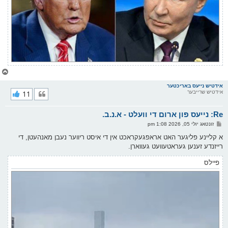
צ
ו
ר
אידטיש נייעס באריכטער
אידטיש שרייבער
11
י
ק
א
Re: נייעס פון ארום די וועלט - א.נ.ב.
ר
ו
פ
זונטאג יולי 05, 2026 1:08 pm
י
א
ף
ו
א קליינע פליגער האט אראפגעקראכט אין די איסט ריווער נעבן מאנהעטן, די
ס
רייזנדע זענען געראטעוועט געווארן.
ט
פיילס