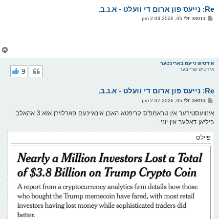
א
Re: נייעס פון ארום די וועלט - א.נ.ב.
ר
ו
פ
זונטאג יולי 05, 2026 2:03 pm
י
א
ף
ו
.
ס
ט
צ
ו
ר
אידטיש נייעס באריכטער
אידטיש שרייבער
9
י
ק
א
Re: נייעס פון ארום די וועלט - א.נ.ב.
ר
ו
פ
זונטאג יולי 05, 2026 2:07 pm
י
א
ף
ו
אינוועסטירער אין טראמפ'ס קריפטא האבן אינאיינעם פארלוירן אזא 3 אהאלב
ס
ביליאן דאלער אין יוני.
ט
פיילס