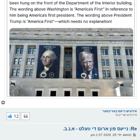
צ
ו
ר
אידטיש נייעס באריכטער
אידטיש שרייבער
12
י
ק
א
Re: נייעס פון ארום די וועלט - א.נ.ב.
ר
ו
פ
זונטאג יולי 05, 2026 1:57 pm
י
א