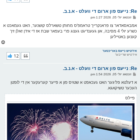
ק
א
Re: נייעס פון ארום די וועלט - א.נ.ב.
ר
ו
פ
זונטאג יולי 05, 2026 1:27 pm
י
א
ף
ו
אמבאסאדאר צו פראנקרייך טראמפ'ס מחותן טשארלס קושנער, האט געמאכט א
ס
כשרע יולי 4 מסיבה, און געענדיגט גענוג פרי בעפאר שבת אז די אידן זאלן זיך
ט
קענען באטייליגן
צ
ו
ר
אידטיש נייעס באריכטער
אידטיש שרייבער
12
י
ק
א
Re: נייעס פון ארום די וועלט - א.נ.ב.
ר
ו
פ
זונטאג יולי 05, 2026 1:54 pm
י
א
ף
ו
א דעלטא פליגער האט געכאפט א שטויס פון א פייער קערעקער אין די לופטן
ס
העכער טשיקאגא.
ט
פיילס