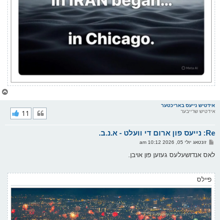
צ
ו
ר
אידטיש נייעס באריכטער
אידטיש שרייבער
11
י
ק
א
Re: נייעס פון ארום די וועלט - א.נ.ב.
ר
ו
פ
זונטאג יולי 05, 2026 10:12 am
י
א
ף
ו
לאס אנדזשעלעס געזען פון אויבן.
ס
ט
פיילס