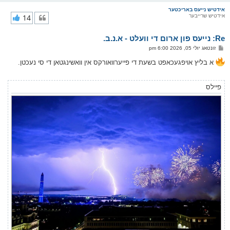
ו
ר
אידטיש נייעס באריכטער
אידטיש שרייבער
14
י
ק
א
Re: נייעס פון ארום די וועלט - א.נ.ב.
ר
ו
פ
זונטאג יולי 05, 2026 6:00 pm
י
א
ף
ו
א בליץ אויפגעכאפט בשעת די פייערוואורקס אין וואשינגטאן די סי נעכטן.
ס
ט
פיילס