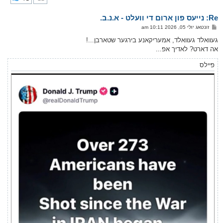
ק
א
Re: נייעס פון ארום די וועלט - א.נ.ב.
ר
ו
פ
זונטאג יולי 05, 2026 10:11 am
י
א
ף
ו
געוואלד געוואלד, אמעריקאנע בירגער שטארבן...!
ס
אה דארט? לאדיך אפ...
ט
פיילס