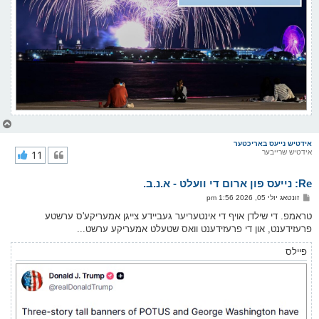
צ
ו
ר
אידטיש נייעס באריכטער
אידטיש שרייבער
11
י
ק
א
Re: נייעס פון ארום די וועלט - א.נ.ב.
ר
ו
פ
זונטאג יולי 05, 2026 1:56 pm
י
א
ף
ו
טראמפ. די שילדן אויף די אינטעריער געביידע צייגן אמעריקע'ס ערשטע
ס
פרעזידענט, און די פרעזידענט וואס שטעלט אמעריקע ערשט...
ט
פיילס