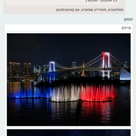
בודאפעסט - אונגארן.
סאלוואניע, מאדריט שפאניע, און קאזאכסטאן
יאפאן
פיילס