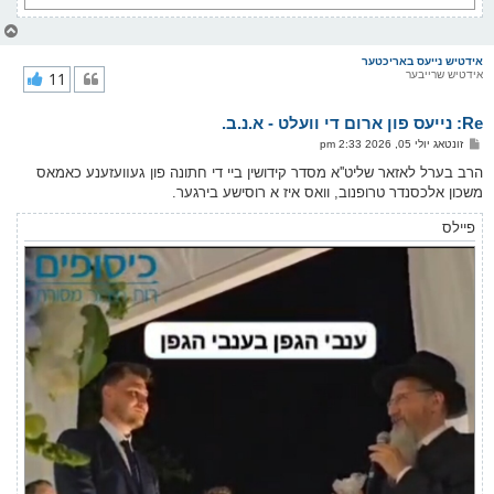
צ
ו
ר
אידטיש נייעס באריכטער
אידטיש שרייבער
11
י
ק
א
Re: נייעס פון ארום די וועלט - א.נ.ב.
ר
ו
פ
זונטאג יולי 05, 2026 2:33 pm
י
א
ף
ו
הרב בערל לאזאר שליט''א מסדר קידושין ביי די חתונה פון געװעזענע כאמאס
ס
משכון אלכסנדר טרופנוב, וואס איז א רוסישע בירגער.
ט
פיילס