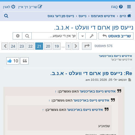
FAQ
שרייב זיך איין
לאגין
ז
היים
אידטיש פארומס
נייעס
נייעס פון דער גאס
ו
נייעס פון ארום די וועלט - א.נ.ב.
ך
זוך
פארגעשרי
שרייב פאוסט
בלאט
21
פון
24
24
23
22
21
20
19
1
פריערדיגע
קומענדיגע
576 פאוסטס
…
אידטיש נייעס באריכטער
אידטיש שרייבער
10
Re: נייעס פון ארום די וועלט - א.נ.ב.
פ
זונטאג יולי 05, 2026 10:01 am
א
ו
ס
אידטיש נייעס באריכטער
האט געשריבן:
↑
ט
אידטיש נייעס באריכטער
האט געשריבן:
↑
אידטיש נייעס באריכטער
האט געשריבן:
↑
שפאניע