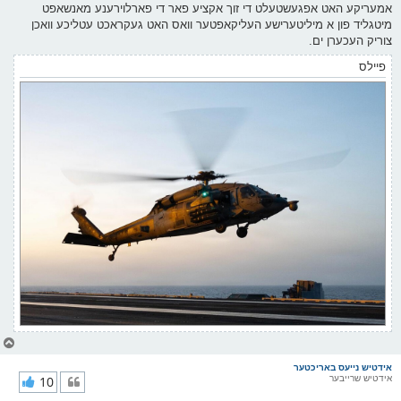
ף
ו
אמעריקע האט אפגעשטעלט די זוך אקציע פאר די פארלוירענע מאנשאפט
ס
מיטגליד פון א מיליטערישע העליקאפטער וואס האט געקראכט עטליכע וואכן
ט
צוריק העכערן ים.
פיילס
צ
ו
ר
אידטיש נייעס באריכטער
אידטיש שרייבער
10
י
ק