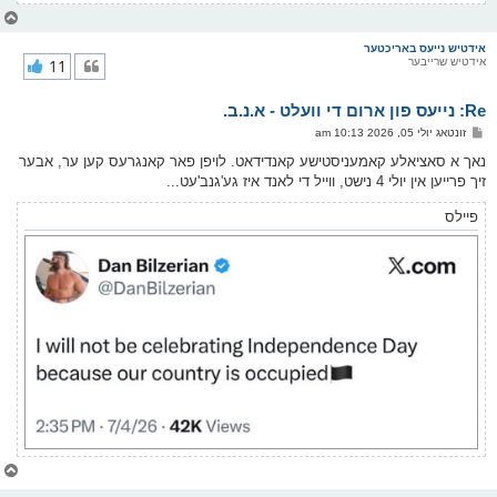
צ
ו
ר
אידטיש נייעס באריכטער
אידטיש שרייבער
11
י
ק
א
Re: נייעס פון ארום די וועלט - א.נ.ב.
ר
ו
פ
זונטאג יולי 05, 2026 10:13 am
י
א
ף
ו
נאך א סאציאלע קאמעניסטישע קאנדידאט. לויפן פאר קאנגרעס קען ער, אבער
ס
זיך פרייען אין יולי 4 נישט, ווייל די לאנד איז גע'גנב'עט...
ט
פיילס
צ
ו