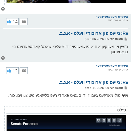
צ
ו
ר
אידטיש נייעס באריכטער
אידטיש שרייבער
14
י
ק
א
Re: נייעס פון ארום די וועלט - א.נ.ב.
ר
ו
פ
זונטאג יולי 05, 2026 6:06 pm
י
א
ף
ו
כ'מיין אז מען קען אים אויפנעמען פאר די 'פאליציי שאצט' קאריספעדאנט ביי
ס
פראטעסטן.
ט
צ
ו
ר
אידטיש נייעס באריכטער
אידטיש שרייבער
12
י
ק
א
Re: נייעס פון ארום די וועלט - א.נ.ב.
ר
ו
פ
זונטאג יולי 05, 2026 6:11 pm
י
א
ף
ו
אויף פולי מארקעט געבן זיי די סענאט פאר די רעפובליקאנע מיט 52 זיצן. כזה.
ס
ט
פיילס