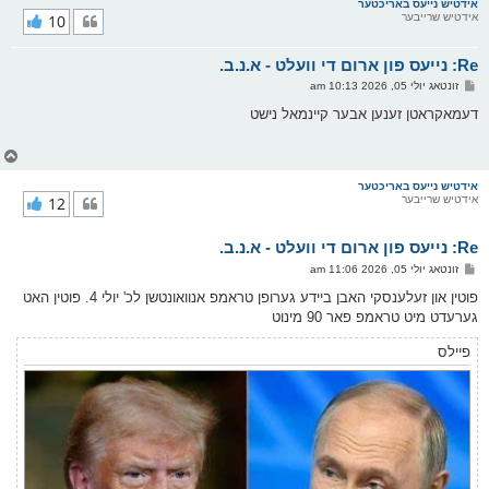
ר
אידטיש נייעס באריכטער
אידטיש שרייבער
10
י
ק
א
Re: נייעס פון ארום די וועלט - א.נ.ב.
ר
ו
פ
זונטאג יולי 05, 2026 10:13 am
י
א
ף
ו
דעמאקראטן זענען אבער קיינמאל נישט
ס
ט
צ
ו
ר
אידטיש נייעס באריכטער
אידטיש שרייבער
12
י
ק
א
Re: נייעס פון ארום די וועלט - א.נ.ב.
ר
ו
פ
זונטאג יולי 05, 2026 11:06 am
י
א
ף
ו
פוטין און זעלענסקי האבן ביידע גערופן טראמפ אנוואונטשן לכ' יולי 4. פוטין האט
ס
גערעדט מיט טראמפ פאר 90 מינוט
ט
פיילס