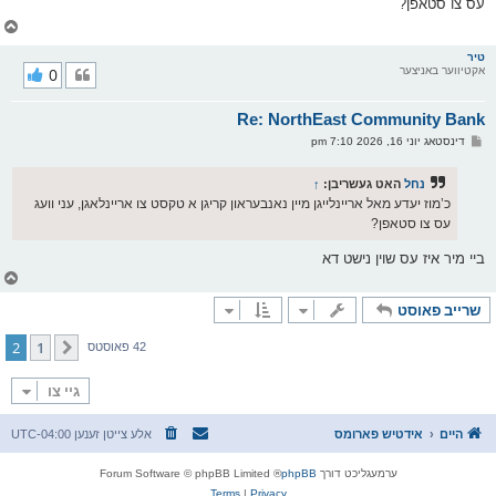
עס צו סטאפן?
ט
צ
ו
ר
טיר
אקטיווער באניצער
0
י
ק
א
Re: NorthEast Community Bank
ר
ו
פ
דינסטאג יוני 16, 2026 7:10 pm
י
א
ף
ו
ס
נחל
האט געשריבן:
↑
ט
כ’מוז יעדע מאל אריינלייגן מיין נאנבעראון קריגן א טקסט צו אריינלאגן, עני וועג
עס צו סטאפן?
ביי מיר איז עס שוין נישט דא
צ
ו
שרייב פאוסט
ר
י
ק
2
1
פריערדיגע
42 פאוסטס
א
ר
ו
גיי צו
י
ף
היים
אידטיש פארומס
אלע צייטן זענען
UTC-04:00
ערמעגליכט דורך
phpBB
® Forum Software © phpBB Limited
Terms
|
Privacy