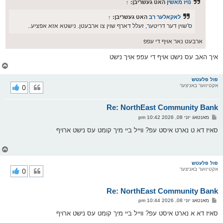
ס
נויז מאשין
האט געשריבן:
↑
ט
לאקאלער רב
האט געשריבן:
↑
ס'שוין דער דריטער, זעלל דארף שוין צו ארבעטן. נישטא אזא אפציע..
ארבעט נאר אויף די עפפ
איך האב עס נישט אויף די עפפ אויך נישט
צ
ו
ר
פול פלעטש
אקטיווער באניצער
0
י
ק
א
Re: NorthEast Community Bank
ר
ו
פ
מאנטאג יוני 08, 2026 10:42 pm
י
א
ף
ו
סאיז דא ט נארט איסט עפ? ווייל ביי מיך קומט עס נישט ארויף
ס
ט
צ
ו
ר
פול פלעטש
אקטיווער באניצער
0
י
ק
א
Re: NorthEast Community Bank
ר
ו
פ
מאנטאג יוני 08, 2026 10:44 pm
י
א
ף
ו
סאיז דא א נארט איסט עפ? ווייל ביי מיך קומט עס נישט ארויף
ס