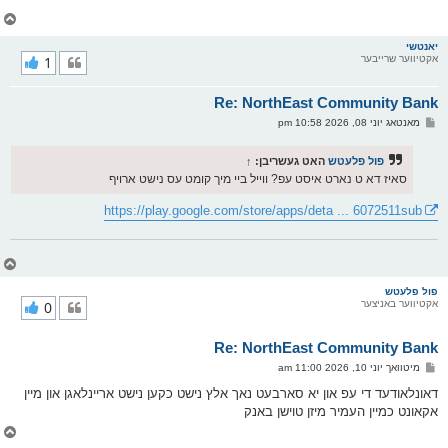
ט
צ
ו
ר
יאנטשי
אקטיווער שרייבער
1
י
ק
א
Re: NorthEast Community Bank
ר
ו
פ
מאנטאג יוני 08, 2026 10:58 pm
י
א
ף
ו
ס
פול פלעטש
האט געשריבן:
↑
ט
סאיז דא ט נארט איסט עפ? ווייל ביי מיך קומט עס נישט ארויף
https://play.google.com/store/apps/deta ... 6072511sub
צ
ו
ר
פול פלעטש
אקטיווער באניצער
0
י
ק
א
Re: NorthEast Community Bank
ר
ו
פ
מיטוואך יוני 10, 2026 11:00 am
י
א
ף
ו
דאונלאודעד די עפ און יא סארבעט נאך אלץ נישט כקען נישט אריינלאגן און מיין
ס
אקאונט כמיין העמיר מיזן טוישן באנק
ט
צ
ו