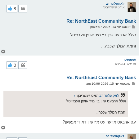
ר
לאקאלער רב
אידטיש שרייבער
3
י
ק
א
Re: NorthEast Community Bank
ר
ו
פ
זונטאג יוני 14, 2026 5:07 pm
י
א
ף
ו
זעלל ארבעט שוין ביי מיר אויפן וועבזייטל
ס
ט
וחמת המלך שככה...
צ
ו
ר
לעפעלע
פרישער באניצער
0
י
ק
א
Re: NorthEast Community Bank
ר
ו
פ
מאנטאג יוני 15, 2026 10:06 am
י
א
ף
ו
ס
לאקאלער רב
האט געשריבן:
↑
ט
זעלל ארבעט שוין ביי מיר אויפן וועבזייטל
וחמת המלך שככה...
עס ארבעט אדער עס איז שוין דא די אפשען?
צ
ו
ר
לאקאלער רב