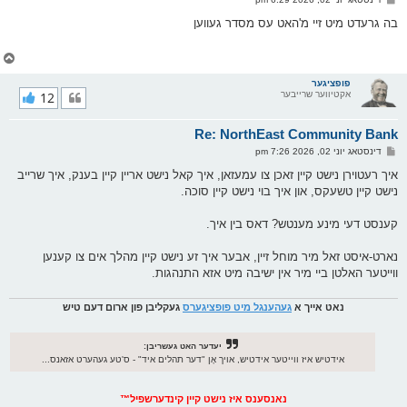
י
א
ף
ו
בה גרעדט מיט זיי מ'האט עס מסדר געווען
ס
ט
צ
ו
ר
פופציגער
אקטיווער שרייבער
12
י
ק
א
Re: NorthEast Community Bank
ר
ו
פ
דינסטאג יוני 02, 2026 7:26 pm
י
א
ף
ו
איך רעטוירן נישט קיין זאכן צו עמעזאן, איך קאל נישט אריין קיין בענק, איך שרייב
ס
נישט קיין טשעקס, און איך בוי נישט קיין סוכה.
ט
קענסט דעי מינע מענטש? דאס בין איך.
נארט-איסט זאל מיר מוחל זיין, אבער איך זע נישט קיין מהלך אים צו קענען
ווייטער האלטן ביי מיר אין ישיבה מיט אזא התנהגות.
נאט אייך א
געהענגל מיט פופציגערס
געקליבן פון ארום דעם טיש
יעדער האט געשריבן:
אידטיש איז ווייטער אידטיש, אויך אָן "דער תהלים איד" - ס'טע געהערט אזאנס...
נאנסענס איז נישט קיין קינדערשפיל™