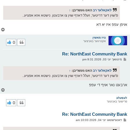
י
א
ף
ו
ס
לאקאלער רב
האט געשריבן:
↑
ט
ס'שוין דער דריטער, זעלל דארף שוין צו ארבעטן. נישטא אזא אפציע..
אויפן עפפ איז יא דא
צ
ו
ר
נויז מאשין
אקטיווער באניצער
0
י
ק
א
Re: NorthEast Community Bank
ר
ו
פ
מיטוואך יוני 03, 2026 9:31 pm
י
א
ף
ו
ס
לאקאלער רב
האט געשריבן:
↑
ט
ס'שוין דער דריטער, זעלל דארף שוין צו ארבעטן. נישטא אזא אפציע..
ארבעט נאר אויף די עפפ
צ
ו
ר
לעפעלע
פרישער באניצער
0
י
ק
א
Re: NorthEast Community Bank
ר
ו
פ
דאנערשטאג יוני 04, 2026 10:03 am
י
א
ף
ו