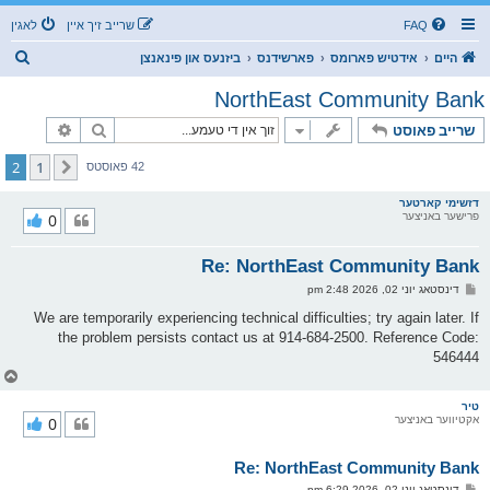
FAQ
שרייב זיך איין
לאגין
ז
היים
אידטיש פארומס
פארשידנס
ביזנעס און פינאנצן
ו
NorthEast Community Bank
ך
זוך
פארגעשרי
שרייב פאוסט
2
1
פריערדיגע
42 פאוסטס
דזשימי קארטער
פרישער באניצער
0
Re: NorthEast Community Bank
פ
דינסטאג יוני 02, 2026 2:48 pm
א
ו
We are temporarily experiencing technical difficulties; try again later. If
ס
the problem persists contact us at 914-684-2500. Reference Code:
ט
546444
צ
ו
ר
טיר
אקטיווער באניצער
0
י
ק
א
Re: NorthEast Community Bank
ר
ו
פ
דינסטאג יוני 02, 2026 6:29 pm