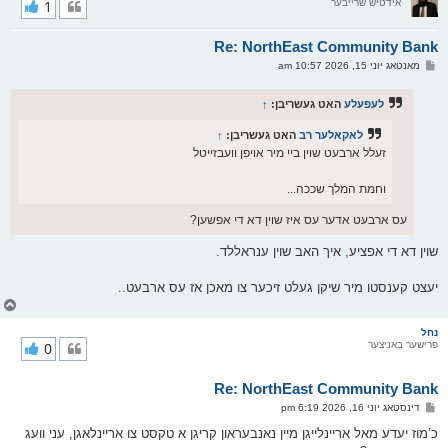
אידטיש שרייבער
1
י
ק
א
Re: NorthEast Community Bank
ר
ו
פ
מאנטאג יוני 15, 2026 10:57 am
י
א
ף
ו
ס
לעפעלע
האט געשריבן:
↑
ט
לאקאלער רב
האט געשריבן:
↑
זעלל ארבעט שוין ביי מיר אויפן וועבזייטל
וחמת המלך שככה...
עס ארבעט אדער עס איז שוין דא די אפשען?
שוין דא די אפציע, איך האב שוין ענראללד.
יעצט קענסטו מיר שיקן געלט זיכער צו מאכן אז עס ארבעט..
צ
ו
ר
נחל
פרישער באניצער
0
י
ק
א
Re: NorthEast Community Bank
ר
ו
פ
דינסטאג יוני 16, 2026 6:19 pm
י
א
ף
ו
כ’מוז יעדע מאל אריינלייגן מיין נאנבעראון קריגן א טקסט צו אריינלאגן, עני וועג
ס