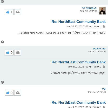
צ
ו
ר
לאקאלער רב
אידטיש שרייבער
1
י
ק
א
Re: NorthEast Community Bank
ר
ו
פ
מיטוואך יוני 03, 2026 10:33 am
י
א
ף
ו
ס'שוין דער דריטער, זעלל דארף שוין צו ארבעטן. נישטא אזא אפציע..
ס
ט
צ
ו
ר
פול פלעטש
אקטיווער באניצער
0
י
ק
א
Re: NorthEast Community Bank
ר
ו
פ
מיטוואך יוני 03, 2026 5:02 pm
י
א
ף
ו
כקען נאכאלץ נישט אריינלאגן וואסי פשט??
ס
ט
צ
ו
ר
טיר
אקטיווער באניצער
0
י
ק
א
Re: NorthEast Community Bank
ר
ו
פ
מיטוואך יוני 03, 2026 9:01 pm