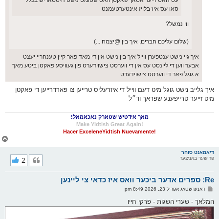
עס האט זייער אסאך פאקטן וואס שטומט נישט היסטאריש בכלל
סאו עס איז בלויז אינטערטעמנט
ווי נמשל?
(שלום עליכם חברים, איך בין @יצמח ...)
איך גיי נישט ענטפערן ווייל איך בין נישט אין די מאד פאר קיין טענהריי יעצט
אבער ווען די ליינסט עס אין די ווערסט צישוידערט פון געוויסע פאקטן ביטע מאך
א גוגל פאר די ווערסט צישוידערט
איך גלייב נישט גוגל מיט דעם ווייל די איזרעליס טרייען צו פארדרייען די פאקטן
מיט זייער טרייפענע שפראך וד״ל
מאך אידטיש שטארק נאכאמאל!
!Make Yidtish Great Again
!Hacer ExceleneYidtish Nuevamente
צ
ו
ר
דיאמאנט סוחר
פרישער באניצער
2
י
ק
א
Re: ספרים אדער ביכער וואס איז כדאי צי ליינען
ר
ו
פ
דאנערשטאג אפריל 23, 2026 8:49 pm
י
א
ף
ו
המלאך - שערי השגות - פרקי חייו
ס
ט