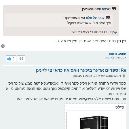
י
א
ף
ו
ס
שכניה
האט געשריבן:
↑
ט
עומד על תלת
האט געשריבן:
↑
איך האב מיט א אנדערע דעקיל.
קען זיין דו האסט די צענזוריריטע...
ניין ניין מיינס האט נאך הגות פון מיין זיידע ע‘‘ה...
צ
ו
ר
מחפש שלווה
אקטיווער באניצער
1
י
ק
א
Re: ספרים אדער ביכער וואס איז כדאי צי ליינען
ר
ו
פ
דאנערשטאג אפריל 23, 2026 4:24 pm
י
א
ף
ו
ספר אדירי התורה גאר א זיסע ספר אויף די וואכעדיגע פרשה ממש ציקער זיס
ס
עס איז ווערט יעדע דאלער איך האב קיינמאל נאך נישט אזוי הנאה געהאט פון א
ט
ספר ווי דעם
ער נעמט ציזאם אלע טשיקאווע מאמרים פון פריעדיגע אין שפעטערדיגע
פיילס