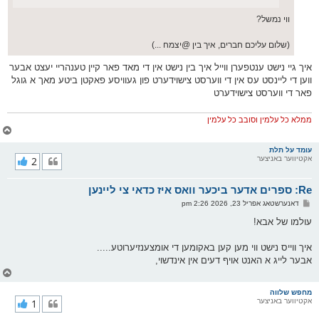
ווי נמשל?
(שלום עליכם חברים, איך בין @יצמח ...)
איך גיי נישט ענטפערן ווייל איך בין נישט אין די מאד פאר קיין טענהריי יעצט אבער
ווען די ליינסט עס אין די ווערסט צישוידערט פון געוויסע פאקטן ביטע מאך א גוגל
פאר די ווערסט צישוידערט
ממלא כל עלמין וסובב כל עלמין
צ
ו
ר
עומד על תלת
אקטיווער באניצער
2
י
ק
א
Re: ספרים אדער ביכער וואס איז כדאי צי ליינען
ר
ו
פ
דאנערשטאג אפריל 23, 2026 2:26 pm
י
א
ף
ו
עולמו של אבא!
ס
ט
איך ווייס נישט ווי מען קען באקומען די אומצענזיערוטע.....
אבער לייג א האנט אויף דעים אין אינדשוי,
צ
ו
ר
מחפש שלווה
אקטיווער באניצער
1
י
ק