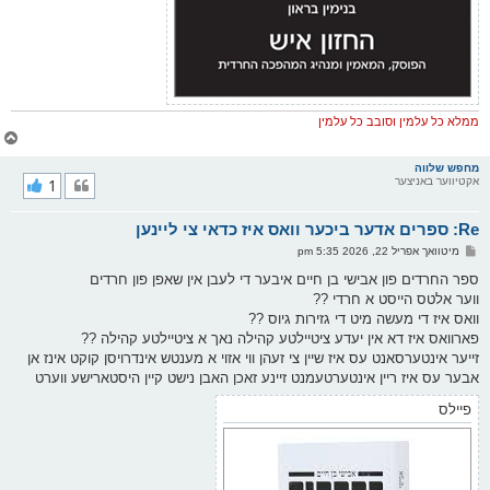
ממלא כל עלמין וסובב כל עלמין
צ
ו
ר
מחפש שלווה
אקטיווער באניצער
1
י
ק
א
Re: ספרים אדער ביכער וואס איז כדאי צי ליינען
ר
ו
פ
מיטוואך אפריל 22, 2026 5:35 pm
י
א
ף
ו
ספר החרדים פון אבישי בן חיים איבער די לעבן אין שאפן פון חרדים
ס
ווער אלטס הייסט א חרדי ??
ט
וואס איז די מעשה מיט די גזירות גיוס ??
פארוואס איז דא אין יעדע ציטיילטע קהילה נאך א ציטיילטע קהילה ??
זייער אינטערסאנט עס איז שיין צי זעהן ווי אזוי א מענטש אינדרויסן קוקט אינז אן
אבער עס איז ריין אינטערטעמנט זיינע זאכן האבן נישט קיין היסטארישע ווערט
פיילס