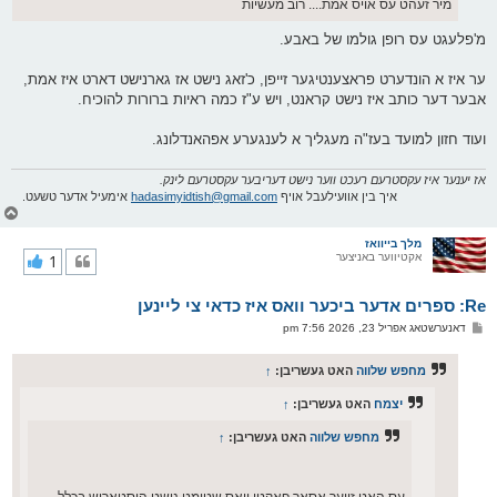
מיר זעהט עס אויס אמת.... רוב מעשיות
מ'פלעגט עס רופן גולמו של באבע.
ער איז א הונדערט פראצענטיגער זייפן, כ'זאג נישט אז גארנישט דארט איז אמת,
אבער דער כותב איז נישט קראנט, ויש ע"ז כמה ראיות ברורות להוכיח.
ועוד חזון למועד בעז"ה מעגליך א לענגערע אפהאנדלונג.
אז יענער איז עקסטרעם רעכט ווער נישט דעריבער עקסטרעם לינק.
איך בין אוועילעבל אויף
hadasimyidtish@gmail.com
אימעיל אדער טשעט.
צ
ו
ר
מלך בייוואז
אקטיווער באניצער
1
י
ק
א
Re: ספרים אדער ביכער וואס איז כדאי צי ליינען
ר
ו
פ
דאנערשטאג אפריל 23, 2026 7:56 pm
י
א
ף
ו
ס
מחפש שלווה
האט געשריבן:
↑
ט
יצמח
האט געשריבן:
↑
מחפש שלווה
האט געשריבן:
↑