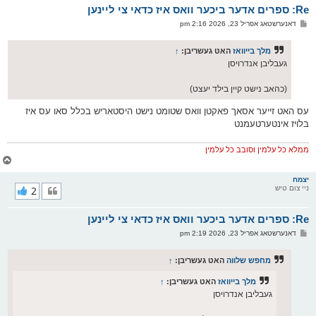
Re: ספרים אדער ביכער וואס איז כדאי צי ליינען
ר
ו
פ
דאנערשטאג אפריל 23, 2026 2:16 pm
י
א
ף
ו
ס
מלך בייוואז
האט געשריבן:
↑
ט
געבליבן אנדרויסן
(כהאב נישט קיין בילד יעצט)
עס האט זייער אסאך פאקטן וואס שטומט נישט היסטאריש בכלל סאו עס איז
בלויז אינטערטעמנט
ממלא כל עלמין וסובב כל עלמין
צ
ו
ר
יצמח
ניי צום טיש
2
י
ק
א
Re: ספרים אדער ביכער וואס איז כדאי צי ליינען
ר
ו
פ
דאנערשטאג אפריל 23, 2026 2:19 pm
י
א
ף
ו
ס
מחפש שלווה
האט געשריבן:
↑
ט
מלך בייוואז
האט געשריבן:
↑
געבליבן אנדרויסן