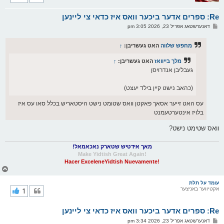
ק
א
Re: ספרים אדער ביכער וואס איז כדאי צי ליינען
ר
ו
פ
דאנערשטאג אפריל 23, 2026 3:05 pm
י
א
ף
ו
ס
מחפש שלווה
האט געשריבן:
↑
ט
מלך בייוואז
האט געשריבן:
↑
געבליבן אנדרויסן
(כהאב נישט קיין בילד יעצט)
עס האט זייער אסאך פאקטן וואס שטומט נישט היסטאריש בכלל סאו עס איז
בלויז אינטערטעמנט
וואס שטימט נישט?
מאך אידטיש שטארק נאכאמאל!
!Make Yidtish Great Again
!Hacer ExceleneYidtish Nuevamente
צ
ו
ר
עומד על תלת
אקטיווער באניצער
1
י
ק
א
Re: ספרים אדער ביכער וואס איז כדאי צי ליינען
ר
ו
פ
דאנערשטאג אפריל 23, 2026 3:34 pm