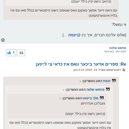
(כהאב נישט קיין בילד יעצט)
עס האט זייער אסאך פאקטן וואס שטומט נישט היסטאריש בכלל סאו עס איז
בלויז אינטערטעמנט
ווי נמשל?
(שלום עליכם חברים, איך בין
@יצמח
...)
צ
ו
ר
מחפש שלווה
אקטיווער באניצער
1
י
ק
א
Re: ספרים אדער ביכער וואס איז כדאי צי ליינען
ר
ו
פ
דאנערשטאג אפריל 23, 2026 2:23 pm
י
א
ף
ו
ס
יצמח
האט געשריבן:
↑
ט
מחפש שלווה
האט געשריבן:
↑
מלך בייוואז
האט געשריבן:
↑
געבליבן אנדרויסן
(כהאב נישט קיין בילד יעצט)
עס האט זייער אסאך פאקטן וואס שטומט נישט היסטאריש בכלל סאו עס
איז בלויז אינטערטעמנט