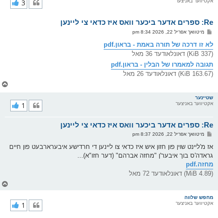
אקטיווער באניצער
3
י
ק
א
Re: ספרים אדער ביכער וואס איז כדאי צי ליינען
ר
ו
פ
מיטוואך אפריל 22, 2026 8:34 pm
י
א
ף
ו
לא זו דרכה של תורה באמת - בראון.pdf
ס
(337 KiB) דאונלאודעד 36 מאל
ט
תגובה למאמרו של הבלין - בראון.pdf
(163.67 KiB) דאונלאודעד 26 מאל
צ
ו
ר
שטיינער
אקטיווער באניצער
1
י
ק
א
Re: ספרים אדער ביכער וואס איז כדאי צי ליינען
ר
ו
פ
מיטוואך אפריל 22, 2026 8:37 pm
י
א
ף
ו
אז מ'ליינט שוין פון חזון איש איז כדאי צו ליינען די חרדישע איבערארבעט פון חיים
ס
גראדה'ס בוך איבער'ן "מחזה אברהם" (דער חזו"א)...
ט
מחזה.pdf
(4.89 MiB) דאונלאודעד 72 מאל
צ
ו
ר
מחפש שלווה
אקטיווער באניצער
1
י
ק
א