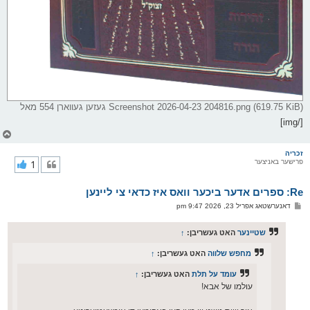
Screenshot 2026-04-23 204816.png (619.75 KiB) געזען געווארן 554 מאל
[/img]
צ
ו
ר
זכריה
פרישער באניצער
1
י
ק
א
Re: ספרים אדער ביכער וואס איז כדאי צי ליינען
ר
ו
פ
דאנערשטאג אפריל 23, 2026 9:47 pm
י
א
ף
ו
ס
שטיינער
האט געשריבן:
↑
ט
מחפש שלווה
האט געשריבן:
↑
עומד על תלת
האט געשריבן:
↑
עולמו של אבא!