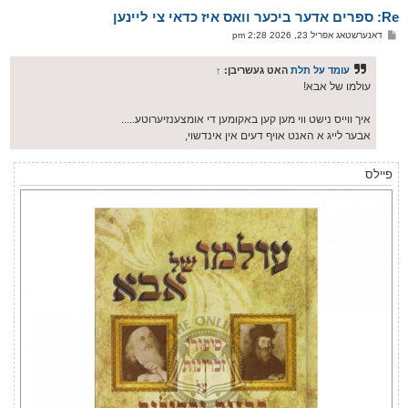
א
Re: ספרים אדער ביכער וואס איז כדאי צי ליינען
ר
ו
פ
דאנערשטאג אפריל 23, 2026 2:28 pm
י
א
ף
ו
ס
עומד על תלת
האט געשריבן:
↑
ט
עולמו של אבא!
איך ווייס נישט ווי מען קען באקומען די אומצענזיערוטע.....
אבער לייג א האנט אויף דעים אין אינדשוי,
פיילס