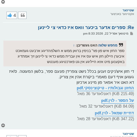
צ
ו
ר
שטיינער
אקטיווער באניצער
4
י
ק
א
Re: ספרים אדער ביכער וואס איז כדאי צי ליינען
ר
ו
פ
מיטוואך אפריל 22, 2026 8:33 pm
י
א
ף
ו
ס
מחפש שלווה
האט געשריבן:
↑
ט
ספר החזן איש פון פור' בנימין ברואן ממש א השלמהדיגע ארבעט געמאכט
איבערן היילגן חזן איש עס איז אין עברית ממש כדאי צי ליינען זיך אמתדיג
באקענען מיט אזא הייליגע אין גט פארכטיגע מענטש
די חזון איש'ניקים זענען בכלל נישט צופרידן פונעם ספר, בלשון המעוטה. ס'איז
געווען אויף דעם מאמרי ביקורת אהין אין צוריק.
דא האט איר אפאר פון מיינע ארכיוון
החזון וגבולותיו - טיקוצינסקי.pdf
(215.49 KiB) דאונלאודעד 36 מאל
על הספר - לוין.pdf
(84.09 KiB) דאונלאודעד 32 מאל
דחיית שמאל - לוין.pdf
(347.22 KiB) דאונלאודעד 28 מאל
צ
ו
ר
שטיינער