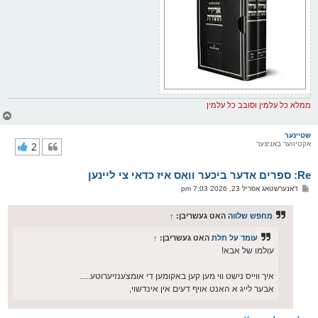
ממלא כל עלמין וסובב כל עלמין
צ
ו
ר
שטיינער
אקטיווער באניצער
2
י
ק
א
Re: ספרים אדער ביכער וואס איז כדאי צי ליינען
ר
ו
פ
דאנערשטאג אפריל 23, 2026 7:03 pm
י
א
ף
ו
ס
מחפש שלווה
האט געשריבן:
↑
ט
עומד על תלת
האט געשריבן:
↑
עולמו של אבא!
איך ווייס נישט ווי מען קען באקומען די אומצענזיערוטע.....
אבער לייג א האנט אויף דעים אין אינדשוי,