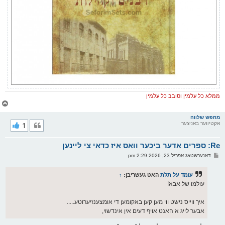
ממלא כל עלמין וסובב כל עלמין
צ
ו
ר
מחפש שלווה
אקטיווער באניצער
1
י
ק
א
Re: ספרים אדער ביכער וואס איז כדאי צי ליינען
ר
ו
פ
דאנערשטאג אפריל 23, 2026 2:29 pm
י
א
ף
ו
ס
עומד על תלת
האט געשריבן:
↑
ט
עולמו של אבא!
איך ווייס נישט ווי מען קען באקומען די אומצענזיערוטע.....
אבער לייג א האנט אויף דעים אין אינדשוי,