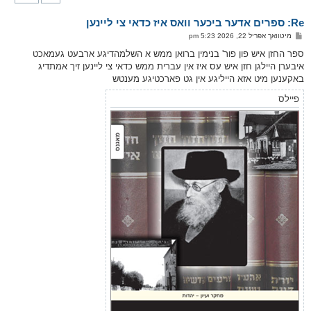
ק
א
Re: ספרים אדער ביכער וואס איז כדאי צי ליינען
ר
ו
פ
מיטוואך אפריל 22, 2026 5:23 pm
י
א
ף
ו
ספר החזן איש פון פור' בנימין ברואן ממש א השלמהדיגע ארבעט געמאכט
ס
איבערן היילגן חזן איש עס איז אין עברית ממש כדאי צי ליינען זיך אמתדיג
ט
באקענען מיט אזא הייליגע אין גט פארכטיגע מענטש
פיילס