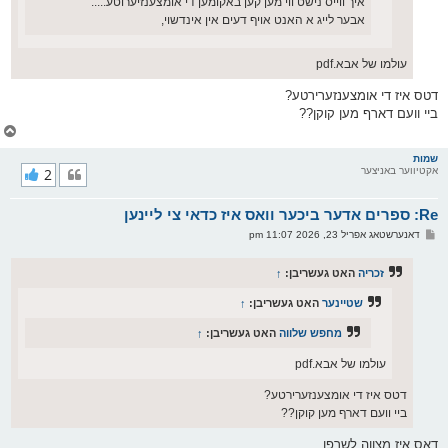
איך ווייס נישט ווי מען קען באקומען די אומצענזיערוטע.....
אבער לייג א האנט אויף דעים אין אינדשוי,
עולמו של אבא.pdf
דטס איז די אומצענזערירטע?
ביי וועם דארף מען קוקן??
צ
ו
ר
שמות
אקטיווער באניצער
2
י
ק
א
Re: ספרים אדער ביכער וואס איז כדאי צי ליינען
ר
ו
פ
דאנערשטאג אפריל 23, 2026 11:07 pm
י
א
ף
ו
ס
זכריה
האט געשריבן:
↑
ט
שטיינער
האט געשריבן:
↑
מחפש שלווה
האט געשריבן:
↑
עולמו של אבא.pdf
דטס איז די אומצענזערירטע?
ביי וועם דארף מען קוקן??
דאס איז מצווה לשרפו.