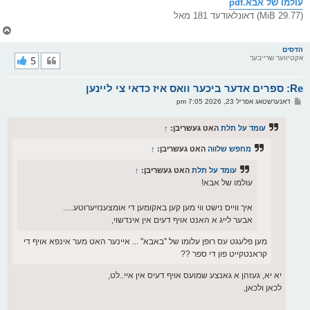
עולמו של אבא.pdf
(29.77 MiB) דאונלאודעד 181 מאל
צ
ו
ר
הדסים
אקטיווער שרייבער
5
י
ק
א
Re: ספרים אדער ביכער וואס איז כדאי צי ליינען
ר
ו
פ
דאנערשטאג אפריל 23, 2026 7:05 pm
י
א
ף
ו
ס
עומד על תלת
האט געשריבן:
↑
ט
מחפש שלווה
האט געשריבן:
↑
עומד על תלת
האט געשריבן:
↑
עולמו של אבא!
איך ווייס נישט ווי מען קען באקומען די אומצענזיערוטע.....
אבער לייג א האנט אויף דעים אין אינדשוי,
מען פלעגט עס רופן עלומו של ''באבא'' ... איינער האט מער אינפא אויף די
קראנטקייט פון די ספר ??
יא יא, געזהן א גאנצע שמועס אויף דעיס אין איי..לט,
לכאן ולכאן,