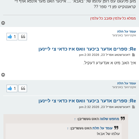
מען פלעגט עס רופן עלומו של ''באבא'' ... איינער האט מער אינפא אויף די
קראנטקייט פון די ספר ??
ממלא כל עלמין וסובב כל עלמין
צ
ו
ר
עומד על תלת
אקטיווער באניצער
1
י
ק
א
Re: ספרים אדער ביכער וואס איז כדאי צי ליינען
ר
ו
פ
דאנערשטאג אפריל 23, 2026 2:30 pm
י
א
ף
ו
איך האב מיט א אנדערע דעקיל.
ס
ט
צ
ו
ר
עומד על תלת
אקטיווער באניצער
1
י
ק
א
Re: ספרים אדער ביכער וואס איז כדאי צי ליינען
ר
ו
פ
דאנערשטאג אפריל 23, 2026 2:32 pm
י
א
ף
ו
ס
מחפש שלווה
האט געשריבן:
↑
ט
עומד על תלת
האט געשריבן:
↑
עולמו של אבא!