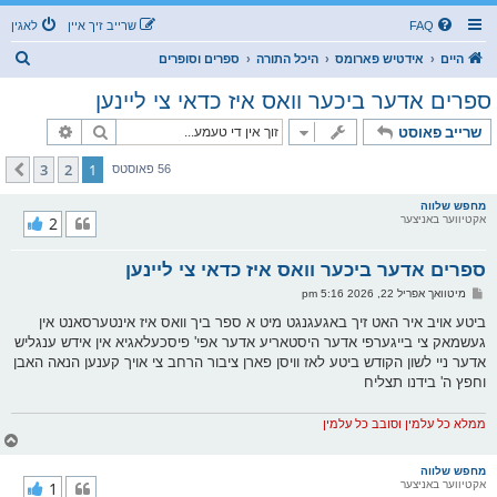
FAQ
שרייב זיך איין
לאגין
ז
היים
אידטיש פארומס
היכל התורה
ספרים וסופרים
ו
ספרים אדער ביכער וואס איז כדאי צי ליינען
ך
זוך
פארגעשרי
שרייב פאוסט
3
2
1
קומענדיגע
56 פאוסטס
מחפש שלווה
אקטיווער באניצער
2
ספרים אדער ביכער וואס איז כדאי צי ליינען
פ
מיטוואך אפריל 22, 2026 5:16 pm
א
ו
ביטע אויב איר האט זיך באגעגנגט מיט א ספר ביך וואס איז אינטערסאנט אין
ס
געשמאק צי בייגערפי אדער היסטאריע אדער אפי' פיסכעלאגיא אין אידש ענגליש
ט
אדער ניי לשון הקודש ביטע לאז וויסן פארן ציבור הרחב צי אויך קענען הנאה האבן
וחפץ ה' בידנו תצליח
ממלא כל עלמין וסובב כל עלמין
צ
ו
ר
מחפש שלווה
אקטיווער באניצער
1
י