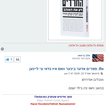
ממלא כל עלמין וסובב כל עלמין
צ
ו
ר
מלך בייוואז
אקטיווער באניצער
1
י
ק
א
Re: ספרים אדער ביכער וואס איז כדאי צי ליינען
ר
ו
פ
מיטוואך אפריל 22, 2026 7:47 pm
י
א
ף
ו
געבליבן אנדרויסן
ס
ט
(כהאב נישט קיין בילד יעצט)
מאך אידטיש שטארק נאכאמאל!
!Make Yidtish Great Again
!Hacer ExceleneYidtish Nuevamente