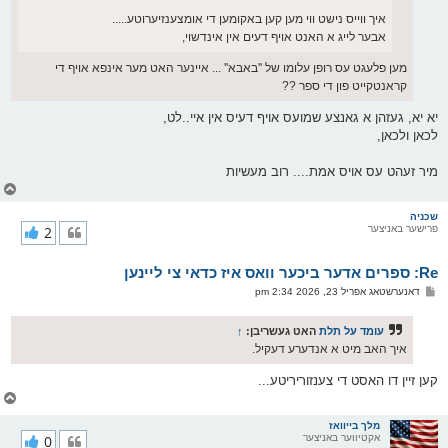
איך ווייס נישט ווי מען קען באקומען די אומצענזיערוטע.....
אבער לייג א האנט אויף דעים אין אינדשוי,
מען פלעגט עס רופן עלומו של ''באבא'' ... איינער האט מער אינפא אויף די
קראנטקייט פון די ספר ??
יא יא, געזהן א גאנצע שמועס אויף דעיס אין איי..לט,
לכאן ולכאן,
מיר זעהט עס אויס אמת.... רוב מעשיות
צ
ו
ר
שכניה
פרישער באניצער
2
י
ק
א
Re: ספרים אדער ביכער וואס איז כדאי צי ליינען
ר
ו
פ
דאנערשטאג אפריל 23, 2026 2:34 pm
י
א
ף
ו
ס
עומד על תלת
האט געשריבן:
↑
ט
איך האב מיט א אנדערע דעקיל.
קען זיין דו האסט די צענזוריריטע...
צ
ו
ר
מלך בייוואז
אקטיווער באניצער
0
י