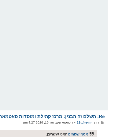
Re: השלם זה הבנין: מרכז קהילת ומוסדות סאטמאר (מהר"א) אין ירושלים עיה"ק
פ
דורך
ירוושלמי22
»
דינסטאג פעברואר 10, 2026 4:27 pm
א
ו
ס
אנשי שלומינו
האט געשריבן:
↑
ט