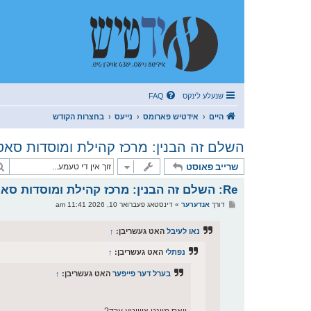
שנעלע לינקס
FAQ
היים
אידטיש פארומס
נייעס
בחצרות הקודש
השלם זה הבנין: מרכז קהילת ומוסדות סאט
שרייב פאוסט
Re: השלם זה הבנין: מרכז קהילת ומוסדות סאטמאר (מהר"א) אין ירושלים עיה"ק
פ
דורך
אנדערער
»
דינסטאג פעברואר 10, 2026 11:41 am
א
ו
ס
נאו לעיבל
האט געשריבן:
↑
ט
נפתלי
האט געשריבן:
↑
בערל דער פייפער
האט געשריבן:
↑
וואס מיינט צווייטע ערד?