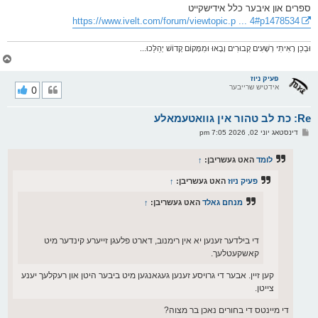
ס
ספרים און איבער כלל אידישקייט
ט
https://www.ivelt.com/forum/viewtopic.p ... 4#p1478534
וּבְכֵן רָאִיתִי רְשָׁעִים קְבוּרִים וָבָאוּ וּמִמָּקוֹם קָדוֹשׁ יְהַלֵּכוּ...
צ
ו
ר
פעיק ניוז
אידטיש שרייבער
0
י
ק
א
Re: כת לב טהור אין גוואטעמאלע
ר
ו
פ
דינסטאג יוני 02, 2026 7:05 pm
י
א
ף
ו
ס
לומד
האט געשריבן:
↑
ט
פעיק ניוז
האט געשריבן:
↑
מנחם גאלד
האט געשריבן:
↑
די בילדער זענען יא אין רימנוב, דארט פלעגן זייערע קינדער מיט
קאשקעטלעך.
קען זיין. אבער די גרויסע זענען געגאנגען מיט ביבער היטן און רעקלעך יענע
צייטן.
די מיינטס די בחורים נאכן בר מצוה?