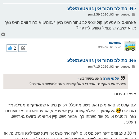
א
Re: כת לב טהור אין גוואטעמאלע
ר
ו
פ
מיטוואך יוני 03, 2026 2:59 pm
י
א
ף
ו
פארוואס צו עפענען קול יוצאי לב טהור האט מען גענומען א בחור וואס האט נאך
ס
אין א ישיבה קיינמאל געווען ליידער ?
ט
צ
ו
ר
אוטובאס
אקטיווער באניצער
2
י
ק
א
Re: כת לב טהור אין גוואטעמאלע
ר
ו
פ
מיטוואך יוני 03, 2026 7:15 pm
י
א
ף
ו
ס
על פי תורה
האט געשריבן:
↑
ט
איינער איז באקאנט אויב די האליקאוסט האט למעשה פאסירט?
אפאר הערות
עס קוקט אויס אז מען האט נישט מתפלל געווען מיט א
שטארקייט
ממילא איז
נאכנישט
געקומען די האלאקאוסט קיין אמעריקע, אבער ווארטס נאר ווארטס
נאר, מופט'ס אוועק עוד נשמתו בך, אבער נישט קיין אריזאנע ס'וועט גארנישט
העלפן.
די
30
טעג וואס דער רעכענט אויס לערן איך פשט אין זיינע שמייליגע ווערטער, אז
עס איז א בחינה פון
יום לשנה
, אזוי ווי מ'זעה מיר ביי די מרגלים וואס האבן