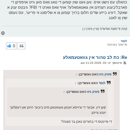
כהאלט עס נישט אויס. ווען וועט שוין קומען די טאג וואס מען גייט אויפפיקן די
פארבליבענע רוצחים אין גואטאמאלע? אויף וואס ווארט די FBI? גיבטס ענק א
שאקל. דעיע בייזע שדים חלום ברויך קומען צו א שליסונג ווי פריער, עס נעמט
שוין צו לאנג.
קינה ודימונה ועדעדה (עיין גיטין ז.)
צ
ו
ר
לומד
פרישער באניצער
0
י
ק
א
Re: כת לב טהור אין גוואטעמאלע
ר
ו
פ
מיטוואך יוני 03, 2026 11:23 am
י
א
ף
ו
ס
פעיק ניוז
האט געשריבן:
↑
ט
לומד
האט געשריבן:
↑
פעיק ניוז
האט געשריבן:
↑
קען זיין. אבער די גרויסע זענען געגאנגען מיט ביבער היטן און רעקלעך
יענע צייטן.
די מיינטס די בחורים נאכן בר מצוה?