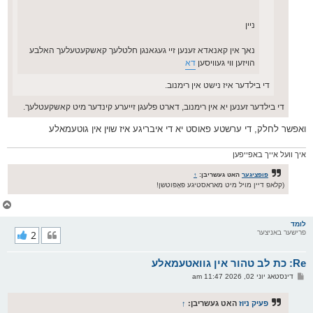
ניין
נאך אין קאנאדא זענען זיי געגאנגן חלטלעך קאשקעטעלעך האלבע
הויזען ווי געוויסען
דא
די בילדער איז נישט אין רימנוב.
די בילדער זענען יא אין רימנוב, דארט פלעגן זייערע קינדער מיט קאשקעטלעך.
ואפשר לחלק, די ערשטע פאוסט יא די איבריגע איז שוין אין גוטעמאלע
איך וועל אייך באפייפען
פופציגער
האט געשריבן:
↑
(קלאפ דיין מויל מיט מאראסטיגע פּאָפּוטשן!
צ
ו
ר
לומד
פרישער באניצער
2
י
ק
א
Re: כת לב טהור אין גוואטעמאלע
ר
ו
פ
דינסטאג יוני 02, 2026 11:47 am
י
א
ף
ו
ס
פעיק ניוז
האט געשריבן:
↑
ט