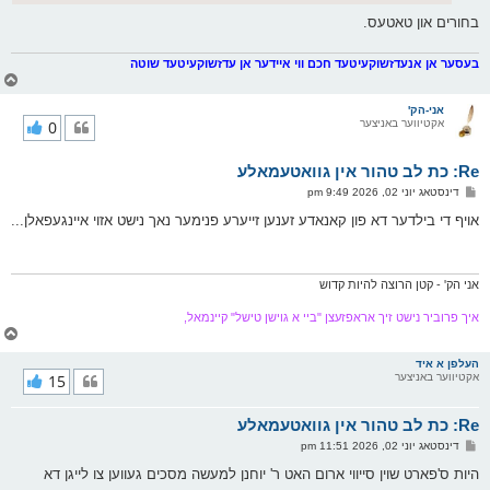
בחורים און טאטעס.
בעסער אן אנעדזשוקעיטעד חכם ווי איידער אן עדזשוקעיטעד שוטה
צ
ו
ר
אני-הק'
אקטיווער באניצער
0
י
ק
א
Re: כת לב טהור אין גוואטעמאלע
ר
ו
פ
דינסטאג יוני 02, 2026 9:49 pm
י
א
ף
ו
אויף די בילדער דא פון קאנאדע זענען זייערע פנימער נאך נישט אזוי איינגעפאלן...
ס
ט
אני הק' - קטן הרוצה להיות קדוש
איך פרוביר נישט זיך אראפזעצן "ביי א גוישן טישל" קיינמאל,
צ
ו
ר
העלפן א איד
אקטיווער באניצער
15
י
ק
א
Re: כת לב טהור אין גוואטעמאלע
ר
ו
פ
דינסטאג יוני 02, 2026 11:51 pm
י
א
ף
ו
היות ס'פארט שוין סייווי ארום האט ר' יוחנן למעשה מסכים געווען צו לייגן דא
ס