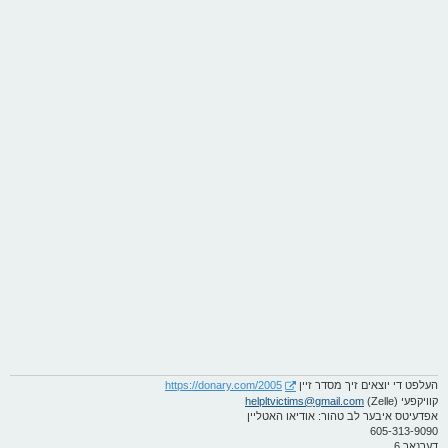
ט
העלפט די יוצאים זיך מסדר זיין
https://donary.com/2005
קוויקפעי (Zelle)
helpltvictims@gmail.com
אפדעיטס איבער לב טהור: אודיאו האטליין
605-313-9090
דערנאך 6