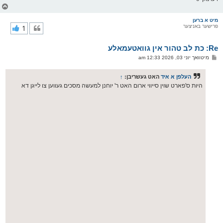
צ
ו
ר
מיט א ברען
פרישער באניצער
1
י
ק
א
Re: כת לב טהור אין גוואטעמאלע
ר
ו
פ
מיטוואך יוני 03, 2026 12:33 am
י
א
ף
ו
ס
העלפן א איד
האט געשריבן:
↑
ט
היות ס'פארט שוין סייווי ארום האט ר' יוחנן למעשה מסכים געווען צו לייגן דא