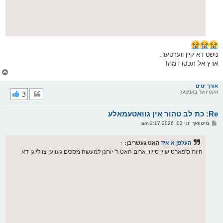
נישט דא קיין ווערטער.
ארץ אל תכסו דמה!
צ
ו
ר
אורך ימים
אקטיווער באניצער
3
י
ק
א
Re: כת לב טהור אין גוואטעמאלע
ר
ו
פ
מיטוואך יוני 03, 2026 2:17 am
י
א
ף
ו
ס
העלפן א איד
האט געשריבן:
↑
ט
היות ס'פארט שוין סייווי ארום האט ר' יוחנן למעשה מסכים געווען צו לייגן דא