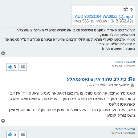
ט
פיילס
AUD-20251104-WA0033 (1).mp3
(952.42 KiB) דאונלאודעד 565 מאל
איך ארבעט פאר די עסקנים וועלעכע האבן אינטערגענומען די מערכה צו גענצליך
פארשליסן כת לב טהור,
און זיי ארבעטן לויט די הוראות פון גדולי הרבנים שליט''א וביניהם הגה''צ דומ''ץ סאטמאר
אנטווערפן שליט''א ועוד.
בשם ה' נעשה ונצליח!
צ
ו
ר
שמועות טובות
אקטיווער באניצער
3
י
ק
א
Re: כת לב טהור אין גוואטעמאלע
ר
ו
פ
מיטוואך יוני 03, 2026 2:57 pm
י
א
ף
ו
זאגט מיר א יוצא ער האט מורא צו גיין צום דאקטאר נעמען שאטס ווייל אין לב
ס
טהור האט מען זיי געזאגט אז דארט גייט מען זיי אריינגעבן א שאט וואס מאכט
ט
פארגעסן אלעס
דאס האט מען געטוהן מיט די אלע וועלכע זענען ארויס פון לב טהור און זיי ווילן
נישט צוריק קומען
צ
ו
ר
שמועות טובות
אקטיווער באניצער
5
י
ק