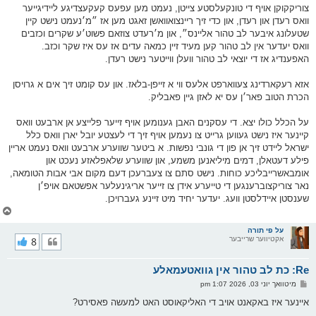
צוריקקוקן אויף די טונקעלסטע צייטן, נעמט מען עפעס קעקעצדיגע ליידיגייער
וואס רעדן און רעדן, און כדי זיך ריינצואוואשן זאגט מען אז ״מ׳נעמט נישט קיין
שטעלונג איבער לב טהור אליינס״, און מ׳רעדט צוזאם פשוט׳ע שקרים וכזבים
וואס יעדער אין לב טהור קען מעיד זיין כמאה עדים אז עס איז שקר וכזב.
האפענדיג אז די יוצאי לב טהור וועלן ווייטער נישט רעדן.
אזא רעקארדינג צעווארפט אלעס ווי א זייפן-בלאז. און עס קומט זיך אים א גרויסן
הכרת הטוב פאר׳ן עס יא לאזן גיין פאבליק.
על הכלל כולו יצא. די עסקנים האבן גענומען אויף זייער פלייצע אן ארבעט וואס
קיינער איז נישט געווען גרייט צו נעמען אויף זיך די לעצטע יובל יארן וואס כלל
ישראל ליידט זיך אן פון די גונבי נפשות. א ביטער שווערע ארבעט וואס נעמט אריין
פילע דעטאלן, דמים מיליאנען משמע, און שווערע שלאפלאזע נעכט און
אומבאשרייבליכע כוחות. נישט סתם צו צעברעכן דעם מקום אבי אבות הטומאה,
נאר צוריקצוברענגען די טייערע אידן צו זייער אריגינעלער אפשטאם אויפ׳ן
שענסטן איידלסטן וועג. יעדער יחיד מיט זיינע געברויכן.
צ
ו
ר
על פי תורה
אקטיווער שרייבער
8
י
ק
א
Re: כת לב טהור אין גוואטעמאלע
ר
ו
פ
מיטוואך יוני 03, 2026 1:07 pm
י
א
ף
ו
איינער איז באקאנט אויב די האליקאוסט האט למעשה פאסירט?
ס