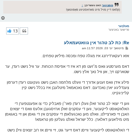
פופציגער
האט געשריבן:
↑
(קלאפ דיין מויל מיט מאראסטיגע פּאָפּוטשן!
צ
ו
ר
מעלבער
פרישער באניצער
13
י
ק
א
Re: כת לב טהור אין גוואטעמאלע
ר
ו
פ
מיטוואך יוני 03, 2026 11:57 am
י
א
ף
ו
אזא רעקארדירונג איז מגלה טפח ומכסה מיליאן טפחים.
ס
ט
דאס מערסטע וואס מ׳זעט פון דא איז די אפיסת הכוחות. ער וויל נישט רעדן, ער
שטארקט זיך, און וויל נאך אלץ נישט.
פילע אידן וואס זענען אדורך די וועלט מלחמה האבן נישט געקענט רעדן דערפון
צענדליגע יארן נאכדעם. דאס נאכאמאל מיטלעבן איז בכלל נישט קיין
קלייניגקייט.
ווען די יוצאי לב טהור זאלן וועלן רעדן פאר׳ן פאבליק כדי צו אפענטפערן די
האלאקאוסט לייקענער, ווען די עסקנים זאלן ארויסגעבן אלעס וואס די יוצאים
האבן זיי פארציילט, וואלט מען נאכגעלאפן די עסקנים אין די גאסן און זיי באגאסן
מיט מיליאנען דאלארן. כלל ישראל וואלט געליטן פון טראמא!
די האלאקאוסט לייקענער ווייסן דאס זייער גוט, זיי ווייסן אז רוב יוצאים ווילן נישט