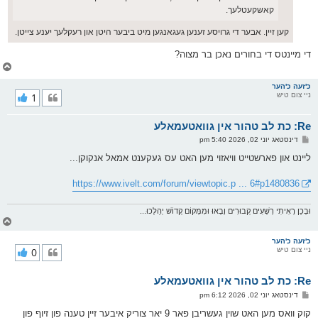
קאשקעטלעך.
קען זיין. אבער די גרויסע זענען געגאנגען מיט ביבער היטן און רעקלעך יענע צייטן.
די מיינטס די בחורים נאכן בר מצוה?
צ
ו
ר
כ'זעה כ'הער
ניי צום טיש
1
י
ק
א
Re: כת לב טהור אין גוואטעמאלע
ר
ו
פ
דינסטאג יוני 02, 2026 5:40 pm
י
א
ף
ו
ליינט און פארשטייט וויאזוי מען האט עס געקענט אמאל אנקוקן...
ס
ט
https://www.ivelt.com/forum/viewtopic.p ... 6#p1480836
וּבְכֵן רָאִיתִי רְשָׁעִים קְבוּרִים וָבָאוּ וּמִמָּקוֹם קָדוֹשׁ יְהַלֵּכוּ...
צ
ו
ר
כ'זעה כ'הער
ניי צום טיש
0
י
ק
א
Re: כת לב טהור אין גוואטעמאלע
ר
ו
פ
דינסטאג יוני 02, 2026 6:12 pm
י
א
ף
ו
קוק וואס מען האט שוין געשריבן פאר 9 יאר צוריק איבער זיין טענה פון זיוף פון