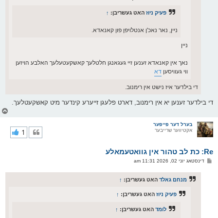
פעיק ניוז
האט געשריבן:
↑
ניין, נאר נאכ'ן אנטלויפן פון קאנאדא.
ניין
נאך אין קאנאדא זענען זיי געגאנגן חלטלעך קאשקעטעלעך האלבע הויזען
ווי געוויסען
דא
די בילדער איז נישט אין רימנוב.
די בילדער זענען יא אין רימנוב, דארט פלעגן זייערע קינדער מיט קאשקעטלעך.
צ
ו
ר
בערל דער פייפער
אקטיווער שרייבער
1
י
ק
א
Re: כת לב טהור אין גוואטעמאלע
ר
ו
פ
דינסטאג יוני 02, 2026 11:31 am
י
א
ף
ו
ס
מנחם גאלד
האט געשריבן:
↑
ט
פעיק ניוז
האט געשריבן:
↑
לומד
האט געשריבן:
↑