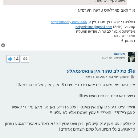
נישטא קיין ווערטער.
איך האב פארלאזט טרערן הערנדיג
העלפט די יוצאים זיך מסדר זיין
https://donary.com/2005
קוויקפעי (Zelle)
helpltvictims@gmail.com
אפדעיטס איבער לב טהור: אודיאו האטליין
605-313-9090
דערנאך 6
צ
ו
ר
מסתמא
אקטיווער שרייבער
14
י
ק
א
Re: כת לב טהור אין גוואטעמאלע
ר
ו
פ
מיטוואך יוני 03, 2026 11:18 am
י
א
ף
ו
איך האב פארמאכט די ריקארדינג ביי מינוט 8. ארץ ארץ אל תכסו דמה!!!
ס
ט
רשעים אכזרים רוצחים משוגעים!!!
וויאזוי הייסן דעיע קוקו'ס אין מאנסי וועלכע דרייען נאך און מישן נאך די קאשע
קעגן ריי"ה??! הא??!!!! עטץ זענטס אלע לא עלינו!!!
קייטלען וועט מען ענק קייטלען. זיצן וועט עטץ זיצן! א באנדע אנגעדראגטע נערוון
קראנקע בעלי דמיון. ועל כולם רוצחים ארורים!