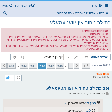
FAQ
שרייב זיך איין
לאגין
ז
היים
אידטיש פארומס
כת לב טהור
ו
כת לב טהור אין גוואטעמאלע
ך
תקנות פון דעם פארום
מודעה משמחת.
אויפ'ן פארלאנג פון מערערע אקטיווע מיטגלידער, האבן מיר געעפנט איין נייע פארום וואו
יעדער וועט קענען שרייבן, אבער יעדע תגובה וועט ערשיינען נאר נאכ'ן באשטעטיגן ווערן דורך
א מנהל אדער אחראי.
יעדע נארמאלע שאלה אדער אינפארמאציע, איז וועלקאם און וועט ווערן אפראווד בס"ד אין די
ערשטע מעגליכקייט.
זוך
פארגעשרי
שרייב פאוסט
בלאט
640
פון
645
645
642
641
640
639
638
1
פריערדיגע
קומענדיגע
16114 פאוסטס
…
…
מנחם גאלד
פרישער באניצער
1
Re: כת לב טהור אין גוואטעמאלע
פ
דינסטאג יוני 02, 2026 10:59 am
א
ו
ס
פעיק ניוז
האט געשריבן:
↑
ט
לומד
האט געשריבן:
↑