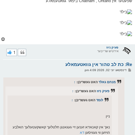
שפעטער אין Chatham , Ontario ביפאר גוואטעמאלע
ס
ט
צ
ו
ר
פעיק ניוז
אידטיש שרייבער
1
י
ק
א
Re: כת לב טהור אין גוואטעמאלע
ר
ו
פ
דינסטאג יוני 02, 2026 4:09 pm
י
א
ף
ו
ס
מנחם גאלד
האט געשריבן:
↑
ט
פעיק ניוז
האט געשריבן:
↑
לומד
האט געשריבן:
↑
ניין
נאך אין קאנאדא זענען זיי געגאנגן חלטלעך קאשקעטעלעך האלבע
הויזען ווי געוויסען
דא