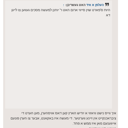
העלפן א איד
האט געשריבן:
↑
היות ס'פארט שוין סייווי ארום האט ר' יוחנן למעשה מסכים געווען צו לייגן
דא
איך ווייס נישט וויאזוי א יודיש הארץ קען דאס אויסהערן, מען הערט די
ציבראכנקייט אין זיינע ווערטער. די מעשה איז באקאנט, אבער צו הערן פונעם
אייגענעם מאן איז ממש א פחד.