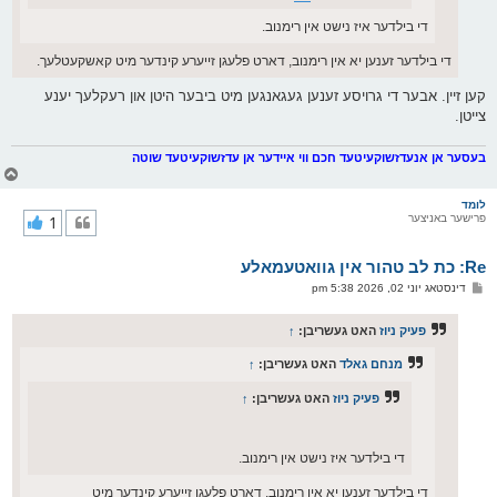
די בילדער איז נישט אין רימנוב.
די בילדער זענען יא אין רימנוב, דארט פלעגן זייערע קינדער מיט קאשקעטלעך.
קען זיין. אבער די גרויסע זענען געגאנגען מיט ביבער היטן און רעקלעך יענע
צייטן.
בעסער אן אנעדזשוקעיטעד חכם ווי איידער אן עדזשוקעיטעד שוטה
צ
ו
ר
לומד
פרישער באניצער
1
י
ק
א
Re: כת לב טהור אין גוואטעמאלע
ר
ו
פ
דינסטאג יוני 02, 2026 5:38 pm
י
א
ף
ו
ס
פעיק ניוז
האט געשריבן:
↑
ט
מנחם גאלד
האט געשריבן:
↑
פעיק ניוז
האט געשריבן:
↑
די בילדער איז נישט אין רימנוב.
די בילדער זענען יא אין רימנוב, דארט פלעגן זייערע קינדער מיט