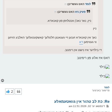
לומד
האט געשריבן:
↑
פעיק ניוז
האט געשריבן:
↑
ניין, נאר נאכ'ן אנטלויפן פון קאנאדא.
ניין
נאך אין קאנאדא זענען זיי געגאנגן חלטלעך קאשקעטעלעך האלבע הויזען
ווי געוויסען
דא
די בילדער איז נישט אין רימנוב.
דאס איז אלע פון רימינוב
צ
ו
ר
לומד
פרישער באניצער
2
י
ק
א
Re: כת לב טהור אין גוואטעמאלע
ר
ו
פ
דינסטאג יוני 02, 2026 11:51 am
י
א
ף
ו