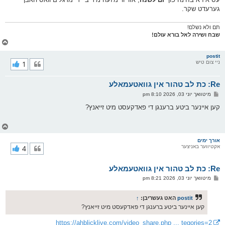
גערעדט שקר.
תם ולא נשלם!
שבח ושירה לאל בורא עולם!
צ
ו
ר
postit
ניי צום טיש
1
י
ק
א
Re: כת לב טהור אין גוואטעמאלע
ר
ו
פ
מיטוואך יוני 03, 2026 8:10 pm
י
א
ף
ו
קען איינער ביטע ברענגן די פאדקעסט מיט זייאנץ?
ס
ט
צ
ו
ר
אורך ימים
אקטיווער באניצער
4
י
ק
א
Re: כת לב טהור אין גוואטעמאלע
ר
ו
פ
מיטוואך יוני 03, 2026 8:21 pm
י
א
ף
ו
ס
postit
האט געשריבן:
↑
ט
קען איינער ביטע ברענגן די פאדקעסט מיט זייאנץ?
https://ahblicklive.com/video_share.php ... tegories=2