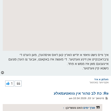
איך ווייס נישט וויאזוי א יודיש הארץ קען דאס אויסהערן, מען הערט די
ציבראכנקייט אין זיינע ווערטער. די מעשה איז באקאנט, אבער צו הערן פונעם
אייגענעם מאן איז ממש א פחד.
נישטא קיין ווערטער.
צ
ו
ר
העלפן א איד
אקטיווער באניצער
1
י
ק
א
Re: כת לב טהור אין גוואטעמאלע
ר
ו
פ
מיטוואך יוני 03, 2026 10:34 am
י
א
ף
ו
ס
אורך ימים
האט געשריבן:
↑
ט