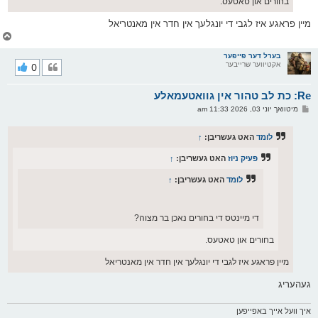
בחורים און טאטעס.
מיין פראגע איז לגבי די יונגלעך אין חדר אין מאנטריאל
צ
ו
ר
בערל דער פייפער
אקטיווער שרייבער
0
י
ק
א
Re: כת לב טהור אין גוואטעמאלע
ר
ו
פ
מיטוואך יוני 03, 2026 11:33 am
י
א
ף
ו
ס
לומד
האט געשריבן:
↑
ט
פעיק ניוז
האט געשריבן:
↑
לומד
האט געשריבן:
↑
די מיינטס די בחורים נאכן בר מצוה?
בחורים און טאטעס.
מיין פראגע איז לגבי די יונגלעך אין חדר אין מאנטריאל
געהעריג
איך וועל אייך באפייפען