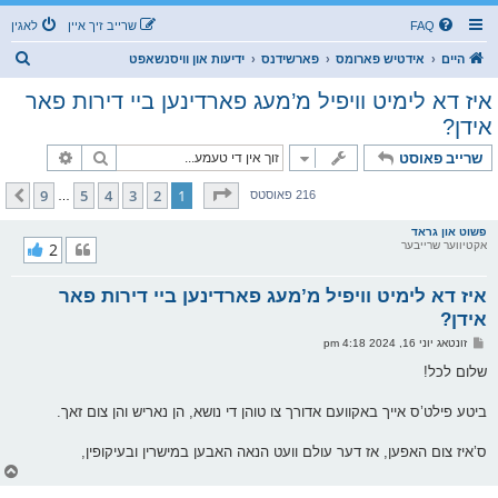
FAQ
שרייב זיך איין
לאגין
ז
היים
אידטיש פארומס
פארשידנס
ידיעות און וויסנשאפט
ו
איז דא לימיט וויפיל מ’מעג פארדינען ביי דירות פאר
ך
אידן?
זוך
פארגעשרי
שרייב פאוסט
בלאט
1
פון
9
9
5
4
3
2
1
קומענדיגע
216 פאוסטס
…
פשוט און גראד
אקטיווער שרייבער
2
איז דא לימיט וויפיל מ’מעג פארדינען ביי דירות פאר
אידן?
פ
זונטאג יוני 16, 2024 4:18 pm
א
ו
שלום לכל!
ס
ט
ביטע פילט’ס אייך באקוועם אדורך צו טוהן די נושא, הן נאריש והן צום זאך.
ס’איז צום האפען, אז דער עולם וועט הנאה האבען במישרין ובעיקופין,
צ
ו