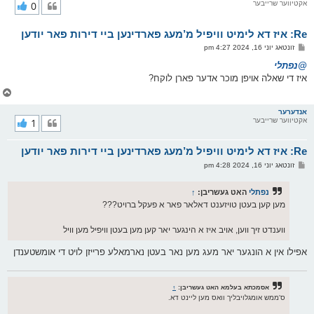
אקטיווער שרייבער
0
י
ק
א
Re: איז דא לימיט וויפיל מ’מעג פארדינען ביי דירות פאר יודען
ר
ו
פ
זונטאג יוני 16, 2024 4:27 pm
י
א
ף
ו
@נפתלי
ס
איז די שאלה אויפן מוכר אדער פארן לוקח?
ט
צ
ו
ר
אנדערער
אקטיווער שרייבער
1
י
ק
א
Re: איז דא לימיט וויפיל מ’מעג פארדינען ביי דירות פאר יודען
ר
ו
פ
זונטאג יוני 16, 2024 4:28 pm
י
א
ף
ו
ס
נפתלי
האט געשריבן:
↑
ט
מען קען בעטן טויזענט דאלאר פאר א פעקל ברויט???
ווענדט זיך ווען, אויב איז א הינגער יאר קען מען בעטן וויפיל מען וויל
אפילו אין א הונגער יאר מעג מען נאר בעטן נארמאלע פרייזן לויט די אומשטענדן
אסמכתא בעלמא האט געשריבן:
↑
ס'ממש אומגלויבליך וואס מען ליינט דא.