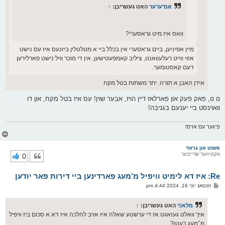
אנדערער
האט געשריבן:
↑
וואס איז מיט גראסערי?
מיין אפיניען, ביים גראסערי אין בכלל ביי א מטלטלין ביזנעס איז עס נישט
אזוי ווייט רעלעוואנט, ציליב קאמפעטישען, אין די מוכר וויל נישט פארלירען
דעם קאסטומער.
אידן האבן א תורה. יתר משתות בטל מקח
נו נו, פאק פעק און פארלאז דיין הויז, אבער שוין! עס איז בטל מקח, און דו
וואוינסט ביי יענעם בגניבה!
פיגער עס אויס!
צ
ו
ר
פשוט און גראד
אקטיווער שרייבער
0
י
ק
א
Re: איז דא לימיט וויפיל מ’מעג פארדינען ביי דירות פאר יודען
ר
ו
פ
זונטאג יוני 16, 2024 4:44 pm
י
א
ף
ו
ס
מלאכי
האט געשריבן:
↑
ט
איך וואלט געזאגט אז די ערשטע שאלה איז אויב להלכה איז דא א סכום ביז וויפיל
מ׳מעג בעטן?