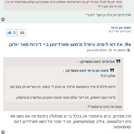
והחי יתן אל לבו!!! עס דרייען זיך הונדערטער אזעלכע אידן וואס בויען וועלטן שטילערהייט! בין
איך איינער פון זיי?!
לע"נ חיים דוב ע"ה בן חנני' יו"ט נ"י
צ
ו
ר
פשוט און גראד
אקטיווער שרייבער
0
י
ק
א
Re: איז דא לימיט וויפיל מ’מעג פארדינען ביי דירות פאר יודען
ר
ו
פ
זונטאג יוני 16, 2024 4:29 pm
י
א
ף
ו
ס
אנדערער
האט געשריבן:
↑
ט
פשוט און גראד
האט געשריבן:
↑
שלום לכל!
ביטע פילט’ס אייך באקוועם אדורך צו טוהן די נושא, הן נאריש והן צום זאך.
ס’איז צום האפען, אז דער עולם וועט הנאה האבען במישרין ובעיקופין,
וואס איז מיט גראסערי?
מיין אפיניען, ביים גראסערי אין בכלל ביי א מטלטלין ביזנעס איז עס נישט אזוי
ווייט רעלעוואנט, ציליב קאמפעטישען, אין די מוכר וויל נישט פארלירען דעם
קאסטומער.
צ