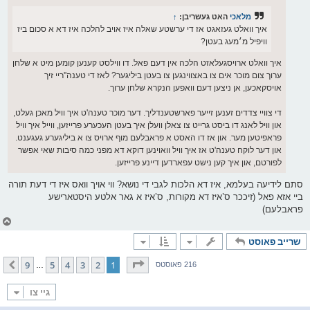
ט
מלאכי
האט געשריבן:
↑
איך וואלט געזאגט אז די ערשטע שאלה איז אויב להלכה איז דא א סכום ביז
וויפיל מ׳מעג בעטן?
איך וואלט ארויסגעלאזט הלכה אין דעם פאל. דו ווילסט קענען קומען מיט א שלחן
ערוך צום מוכר אים צו באצווינגען צו בעטן ביליגער? לאז די טענה''ריי זיך
אויסקאכען, אן ניצען דעם וואפען הנקרא שלחן ערוך.
די צוויי צדדים זענען זייער פארשטענדליך. דער מוכר טענה'ט איך וויל מאכן געלט,
און וויל לאנג דו ביסט גרייט צו צאלן וועלן איך בעטן העכערע פרייזען, ווייל איך וויל
פראפיטען מער. און אז דו האסט א פראבלעם מוף ארויס צו א ביליגערע געגענט.
און דער לוקח טענה'ט אז איך וויל וואוינען דוקא דא מפני כמה סיבות שאי אפשר
לפורטם, און איך קען נישט עפארדען דיינע פרייזען.
סתם לידיעה בעלמא, איז דא הלכות לגבי די נושא? ווי אויך וואס איז די דעת תורה
ביי אזא פאל (זיככר ס’איז דא מקורות, ס’איז א גאר אלטע היסטארישע
פראבלעם)
צ
ו
שרייב פאוסט
ר
י
ק
בלאט
1
פון
9
9
5
4
3
2
1
קומענדיגע
216 פאוסטס
…
א
ר
ו
גיי צו
י
ף