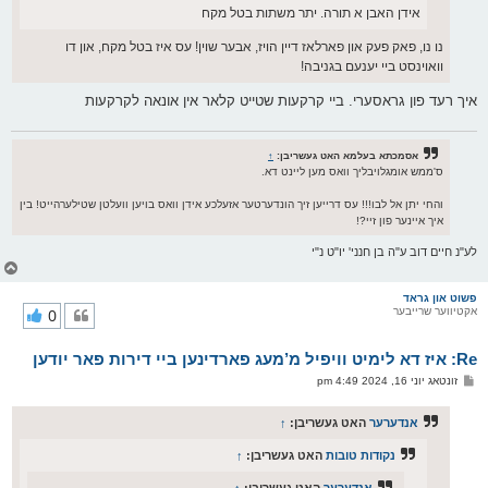
אידן האבן א תורה. יתר משתות בטל מקח
נו נו, פאק פעק און פארלאז דיין הויז, אבער שוין! עס איז בטל מקח, און דו
וואוינסט ביי יענעם בגניבה!
איך רעד פון גראסערי. ביי קרקעות שטייט קלאר אין אונאה לקרקעות
אסמכתא בעלמא האט געשריבן:
↑
ס'ממש אומגלויבליך וואס מען ליינט דא.
והחי יתן אל לבו!!! עס דרייען זיך הונדערטער אזעלכע אידן וואס בויען וועלטן שטילערהייט! בין
איך איינער פון זיי?!
לע"נ חיים דוב ע"ה בן חנני' יו"ט נ"י
צ
ו
ר
פשוט און גראד
אקטיווער שרייבער
0
י
ק
א
Re: איז דא לימיט וויפיל מ’מעג פארדינען ביי דירות פאר יודען
ר
ו
פ
זונטאג יוני 16, 2024 4:49 pm
י
א
ף
ו
ס
אנדערער
האט געשריבן:
↑
ט
נקודות טובות
האט געשריבן:
↑