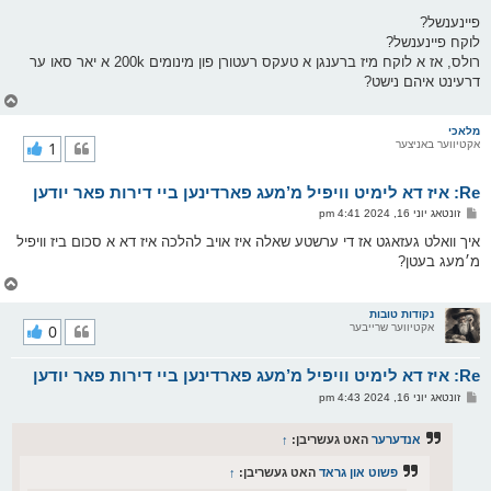
פיינענשל?
לוקח פיינענשל?
רולס, אז א לוקח מיז ברענגן א טעקס רעטורן פון מינומים 200k א יאר סאו ער
דרעינט איהם נישט?
צ
ו
ר
מלאכי
אקטיווער באניצער
1
י
ק
א
Re: איז דא לימיט וויפיל מ’מעג פארדינען ביי דירות פאר יודען
ר
ו
פ
זונטאג יוני 16, 2024 4:41 pm
י
א
ף
ו
איך וואלט געזאגט אז די ערשטע שאלה איז אויב להלכה איז דא א סכום ביז וויפיל
ס
מ׳מעג בעטן?
ט
צ
ו
ר
נקודות טובות
אקטיווער שרייבער
0
י
ק
א
Re: איז דא לימיט וויפיל מ’מעג פארדינען ביי דירות פאר יודען
ר
ו
פ
זונטאג יוני 16, 2024 4:43 pm
י
א
ף
ו
ס
אנדערער
האט געשריבן:
↑
ט
פשוט און גראד
האט געשריבן:
↑