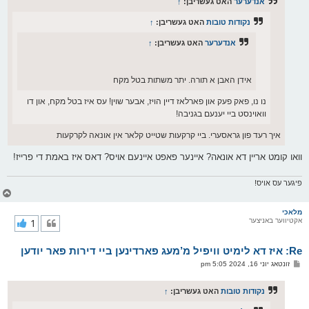
אנדערער
האט געשריבן:
↑
ט
נקודות טובות
האט געשריבן:
↑
אנדערער
האט געשריבן:
↑
אידן האבן א תורה. יתר משתות בטל מקח
נו נו, פאק פעק און פארלאז דיין הויז, אבער שוין! עס איז בטל מקח, און דו
וואוינסט ביי יענעם בגניבה!
איך רעד פון גראסערי. ביי קרקעות שטייט קלאר אין אונאה לקרקעות
וואו קומט אריין דא אונאה? איינער פאפט איינעם אויס? דאס איז באמת די פרייז!
פיגער עס אויס!
צ
ו
ר
מלאכי
אקטיווער באניצער
1
י
ק
א
Re: איז דא לימיט וויפיל מ’מעג פארדינען ביי דירות פאר יודען
ר
ו
פ
זונטאג יוני 16, 2024 5:05 pm
י
א
ף
ו
ס
נקודות טובות
האט געשריבן:
↑
ט