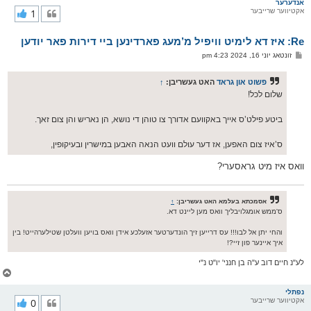
ר
אנדערער
אקטיווער שרייבער
1
י
ק
א
Re: איז דא לימיט וויפיל מ’מעג פארדינען ביי דירות פאר יודען
ר
ו
פ
זונטאג יוני 16, 2024 4:23 pm
י
א
ף
ו
ס
פשוט און גראד
האט געשריבן:
↑
ט
שלום לכל!
ביטע פילט’ס אייך באקוועם אדורך צו טוהן די נושא, הן נאריש והן צום זאך.
ס’איז צום האפען, אז דער עולם וועט הנאה האבען במישרין ובעיקופין,
וואס איז מיט גראסערי?
אסמכתא בעלמא האט געשריבן:
↑
ס'ממש אומגלויבליך וואס מען ליינט דא.
והחי יתן אל לבו!!! עס דרייען זיך הונדערטער אזעלכע אידן וואס בויען וועלטן שטילערהייט! בין
איך איינער פון זיי?!
לע"נ חיים דוב ע"ה בן חנני' יו"ט נ"י
צ
ו
ר
נפתלי
אקטיווער שרייבער
0
י
ק