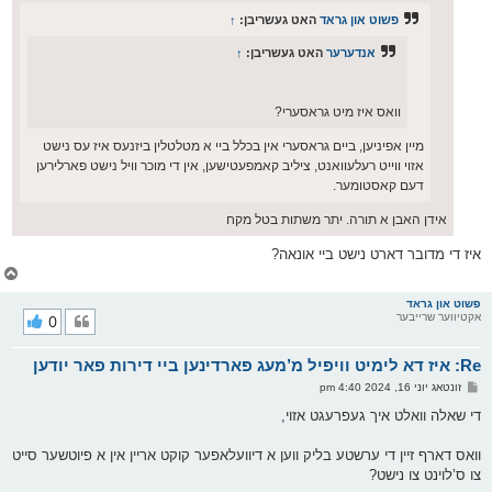
פשוט און גראד
האט געשריבן:
↑
אנדערער
האט געשריבן:
↑
וואס איז מיט גראסערי?
מיין אפיניען, ביים גראסערי אין בכלל ביי א מטלטלין ביזנעס איז עס נישט
אזוי ווייט רעלעוואנט, ציליב קאמפעטישען, אין די מוכר וויל נישט פארלירען
דעם קאסטומער.
אידן האבן א תורה. יתר משתות בטל מקח
איז די מדובר דארט נישט ביי אונאה?
צ
ו
ר
פשוט און גראד
אקטיווער שרייבער
0
י
ק
א
Re: איז דא לימיט וויפיל מ’מעג פארדינען ביי דירות פאר יודען
ר
ו
פ
זונטאג יוני 16, 2024 4:40 pm
י
א
ף
ו
די שאלה וואלט איך געפרעגט אזוי,
ס
ט
וואס דארף זיין די ערשטע בליק ווען א דיוועלאפער קוקט אריין אין א פיוטשער סייט
צו ס’לוינט צו נישט?