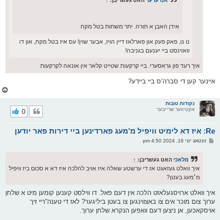
אנדערער
האט געשריבן:
↑
אידן האבן א תורה. יתר משתות בטל מקח
נו נו, פאק פעק און פארלאז דיין הויז, אבער שוין! עס איז בטל מקח, און דו
וואוינסט ביי יענעם בגניבה!
איך רעד פון גראסערי. ביי קרקעות שטייט קלאר אין אונאה לקרקעות
איינער קען די סברה’ס ביי ביידע?
צ
ו
ר
נקודות טובות
אקטיווער שרייבער
0
י
ק
א
Re: איז דא לימיט וויפיל מ’מעג פארדינען ביי דירות פאר יודען
ר
ו
פ
זונטאג יוני 16, 2024 4:50 pm
י
א
ף
ו
ס
מלאכי
האט געשריבן:
↑
ט
איך וואלט געזאגט אז די ערשטע שאלה איז אויב להלכה איז דא א סכום ביז וויפיל
מ׳מעג בעטן?
איך וואלט ארויסגעלאזט הלכה אין דעם פאל. דו ווילסט קענען קומען מיט א שלחן
ערוך צום מוכר אים צו באצווינגען צו בעטן ביליגער? לאז די טענה''ריי זיך
אויסקאכען, אן ניצען דעם וואפען הנקרא שלחן ערוך.