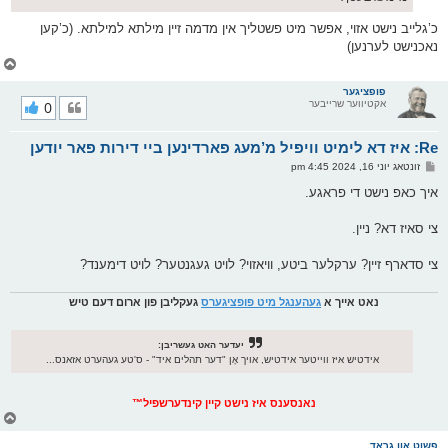
כ’גלייב נישט אזוי, אפשר מיט פשטליך אין מדמה זיין מילתא למילתא. (כ’קען
נאכנישט לערנען)
צ
ו
ר
פופציגער
אקטיווער שרייבער
0
י
ק
א
Re: איז דא לימיט וויפיל מ’מעג פארדינען ביי דירות פאר יודען
ר
ו
פ
זונטאג יוני 16, 2024 4:45 pm
י
א
ף
ו
איך כאפ נישט די פראגע.
ס
ט
צי סאיז דא? ניין.
צי סדארף זיין? ערקלער ביטע, וויאזוי? לויט געגנטער? לויט דימענד?
נאט אייך א
געהענגל מיט פופציגערס
געקליבן פון ארום דעם טיש
יעדער האט געשריבן:
אידטיש איז ווייטער אידטיש, אויך אָן "דער תהלים איד" - ס'טע געהערט אזאנס...
נאנסענס איז נישט קיין קינדערשפיל™
צ
ו
ר
פשוט און גראד