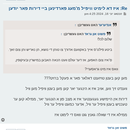
א
Re: איז דא לימיט וויפיל מ’מעג פארדינען ביי דירות פאר יודען
ר
ו
פ
זונטאג יוני 16, 2024 4:25 pm
י
א
ף
ו
ס
אנדערער
האט געשריבן:
↑
ט
פשוט און גראד
האט געשריבן:
↑
שלום לכל!
ביטע פילט’ס אייך באקוועם אדורך צו טוהן די נושא, הן נאריש והן צום זאך.
ס’איז צום האפען, אז דער עולם וועט הנאה האבען במישרין ובעיקופין,
וואס איז מיט גראסערי?
מען קען בעטן טויזענט דאלאר פאר א פעקל ברויט???
ווענדט זיך ווען, אויב איז א הינגער יאר קען מען בעטן וויפיל מען וויל
דירות אין היימישע געגענטער איז א מצב פון א הונגער יאר, ממילא קען ער
טעכניש בעטן וויפיל ער וויל, אדער כמעט וויפיל ער וויל
ממילא איז די שאלה גאנץ גוט וואס די לימוט איז
צ
ו
ר
פשוט און גראד