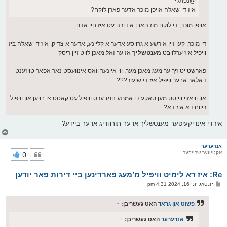
@נפתלי
איז די שאלה אויפן מוכר אדער פארן לוקח?
אויפן מוכר, די לוקח מוז האבן א דירה עס איז חיי אדם
די מוכר, קען זיין א רשע א גרויסע אדער א קליינע, אדער א צדיק, איז די שאלה ביז
וויפיל איז ערלויבט
מענטשליך
אז ער זאל מאכן לויט זיין ריסק
פארשטייט זיך ער מעג מאכן מער, ווי איינער וואס אינוועסט נאר אפאר טויזענט
דאלאר אבער וויפיל איז די שיעור???
און וויאזוי ווייסט מען טאקע די אמתע נומבערס וויפיל עס קאסט צו בויען און וויפיל
ריווח דא איז דא?
איז די אינדיקעיטער מענטשליך אדער תורהדיג אדער ביידע?
צ
ו
ר
אנדערער
אקטיווער שרייבער
0
י
ק
א
Re: איז דא לימיט וויפיל מ’מעג פארדינען ביי דירות פאר יודען
ר
ו
פ
זונטאג יוני 16, 2024 4:31 pm
י
א
ף
ו
ס
פשוט און גראד
האט געשריבן:
↑
ט
אנדערער
האט געשריבן:
↑