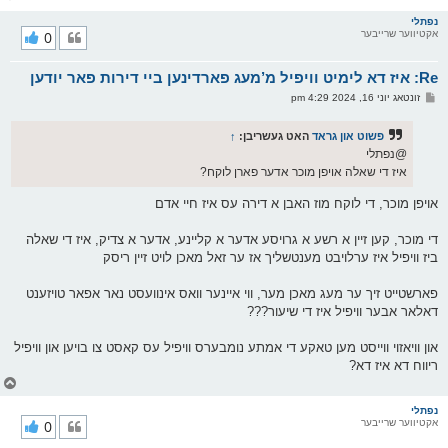
ו
ר
נפתלי
אקטיווער שרייבער
0
י
ק
א
Re: איז דא לימיט וויפיל מ’מעג פארדינען ביי דירות פאר יודען
ר
ו
פ
זונטאג יוני 16, 2024 4:29 pm
י
א
ף
ו
ס
פשוט און גראד
האט געשריבן:
↑
ט
@נפתלי
איז די שאלה אויפן מוכר אדער פארן לוקח?
אויפן מוכר, די לוקח מוז האבן א דירה עס איז חיי אדם
די מוכר, קען זיין א רשע א גרויסע אדער א קליינע, אדער א צדיק, איז די שאלה
ביז וויפיל איז ערלויבט מענטשליך אז ער זאל מאכן לויט זיין ריסק
פארשטייט זיך ער מעג מאכן מער, ווי איינער וואס אינוועסט נאר אפאר טויזענט
דאלאר אבער וויפיל איז די שיעור???
און וויאזוי ווייסט מען טאקע די אמתע נומבערס וויפיל עס קאסט צו בויען און וויפיל
ריווח דא איז דא?
צ
ו
ר
נפתלי
אקטיווער שרייבער
0
י
ק