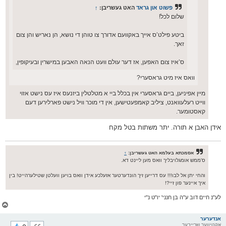
פשוט און גראד
האט געשריבן:
↑
שלום לכל!
ביטע פילט’ס אייך באקוועם אדורך צו טוהן די נושא, הן נאריש והן צום
זאך.
ס’איז צום האפען, אז דער עולם וועט הנאה האבען במישרין ובעיקופין,
וואס איז מיט גראסערי?
מיין אפיניען, ביים גראסערי אין בכלל ביי א מטלטלין ביזנעס איז עס נישט אזוי
ווייט רעלעוואנט, ציליב קאמפעטישען, אין די מוכר וויל נישט פארלירען דעם
קאסטומער.
אידן האבן א תורה. יתר משתות בטל מקח
אסמכתא בעלמא האט געשריבן:
↑
ס'ממש אומגלויבליך וואס מען ליינט דא.
והחי יתן אל לבו!!! עס דרייען זיך הונדערטער אזעלכע אידן וואס בויען וועלטן שטילערהייט! בין
איך איינער פון זיי?!
לע"נ חיים דוב ע"ה בן חנני' יו"ט נ"י
צ
ו
ר
אנדערער
אקטיווער שרייבער
י