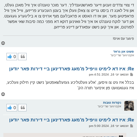
די צוויי צדדים זענען זייער פארשטענדליך. דער מוכר טענה'ט איך וויל מאכן געלט,
און וויל לאנג דו ביסט גרייט צו צאלן וועלן איך בעטן העכערע פרייזען, ווייל איך וויל
פראפיטען מער. און אז דו האסט א פראבלעם מוף ארויס צו א ביליגערע געגענט.
און דער לוקח טענה'ט אז איך וויל וואוינען דוקא דא מפני כמה סיבות שאי אפשר
לפורטם, און איך קען נישט עפארדען דיינע פרייזען.
פיגער עס אויס!
צ
ו
ר
פשוט און גראד
אקטיווער שרייבער
0
י
ק
א
Re: איז דא לימיט וויפיל מ’מעג פארדינען ביי דירות פאר יודען
ר
ו
פ
זונטאג יוני 16, 2024 4:51 pm
י
א
ף
ו
בכלל איז גיט צו וויסען, 'אלע וועלטליכע געזעלשאפטען' נישט קיין חילוק וועלכע,
ס
איז געגאנוועט פון אינזער תורה הק’
ט
צ
ו
ר
נקודות טובות
אקטיווער שרייבער
0
י
ק
א
Re: איז דא לימיט וויפיל מ’מעג פארדינען ביי דירות פאר יודען
ר
ו
פ
זונטאג יוני 16, 2024 5:00 pm
י
א
ף
ו
ס