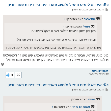
א
Re: איז דא לימיט וויפיל מ’מעג פארדינען ביי דירות פאר יודען
ר
ו
פ
זונטאג יוני 16, 2024 4:30 pm
י
א
ף
ו
ס
אנדערער
האט געשריבן:
↑
ט
נפתלי
האט געשריבן:
↑
מען קען בעטן טויזענט דאלאר פאר א פעקל ברויט???
ווענדט זיך ווען, אויב איז א הינגער יאר קען מען בעטן וויפיל מען וויל
אפילו אין א הונגער יאר מעג מען נאר בעטן נארמאלע פרייזן לויט די אומשטענדן
מען מעג, אוודאי, אבער פונקט ווי מען פארשטייט טעכניש קען מען זיך דעמאלטס
צו לאזן, איז די זעלבע אייביג ביי דירות אז בעצם קען ער טון כמעט וואס ער וויל.
צ
ו
ר
פשוט און גראד
אקטיווער שרייבער
0
י
ק
א
Re: איז דא לימיט וויפיל מ’מעג פארדינען ביי דירות פאר יודען
ר
ו
פ
זונטאג יוני 16, 2024 4:31 pm
י
א
ף
ו
ס
נפתלי
האט געשריבן:
↑
ט
פשוט און גראד
האט געשריבן:
↑