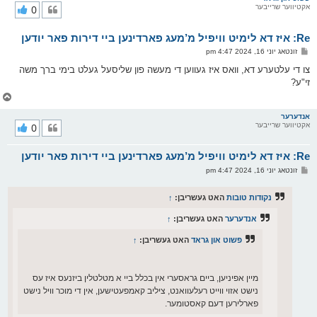
אקטיווער שרייבער
0
י
ק
א
Re: איז דא לימיט וויפיל מ’מעג פארדינען ביי דירות פאר יודען
ר
ו
פ
זונטאג יוני 16, 2024 4:47 pm
י
א
ף
ו
צו די עלטערע דא, וואס איז געווען די מעשה פון שליסעל געלט בימי ברך משה
ס
זי"ע?
ט
צ
ו
ר
אנדערער
אקטיווער שרייבער
0
י
ק
א
Re: איז דא לימיט וויפיל מ’מעג פארדינען ביי דירות פאר יודען
ר
ו
פ
זונטאג יוני 16, 2024 4:47 pm
י
א
ף
ו
ס
נקודות טובות
האט געשריבן:
↑
ט
אנדערער
האט געשריבן:
↑
פשוט און גראד
האט געשריבן:
↑
מיין אפיניען, ביים גראסערי אין בכלל ביי א מטלטלין ביזנעס איז עס
נישט אזוי ווייט רעלעוואנט, ציליב קאמפעטישען, אין די מוכר וויל נישט
פארלירען דעם קאסטומער.