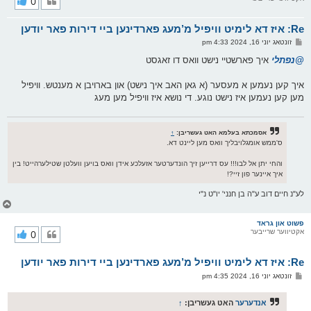
0
ק
א
Re: איז דא לימיט וויפיל מ’מעג פארדינען ביי דירות פאר יודען
ר
ו
פ
זונטאג יוני 16, 2024 4:33 pm
י
א
ף
ו
@נפתלי
איך פארשטיי נישט וואס דו זאגסט
ס
ט
איך קען נעמען א מעסער (א גאן האב איך נישט) און בארויבן א מענטש. וויפיל
מען קען נעמען איז נישט נוגע. די נושא איז וויפיל מען מעג
אסמכתא בעלמא האט געשריבן:
↑
ס'ממש אומגלויבליך וואס מען ליינט דא.
והחי יתן אל לבו!!! עס דרייען זיך הונדערטער אזעלכע אידן וואס בויען וועלטן שטילערהייט! בין
איך איינער פון זיי?!
לע"נ חיים דוב ע"ה בן חנני' יו"ט נ"י
צ
ו
ר
פשוט און גראד
אקטיווער שרייבער
0
י
ק
א
Re: איז דא לימיט וויפיל מ’מעג פארדינען ביי דירות פאר יודען
ר
ו
פ
זונטאג יוני 16, 2024 4:35 pm
י
א
ף
ו
ס
אנדערער
האט געשריבן:
↑
ט