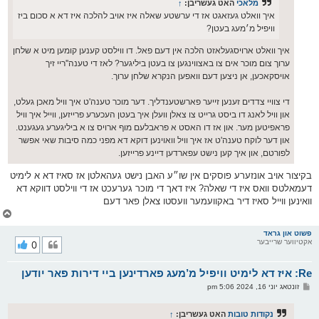
מלאכי
האט געשריבן:
↑
איך וואלט געזאגט אז די ערשטע שאלה איז אויב להלכה איז דא א סכום ביז
וויפיל מ׳מעג בעטן?
איך וואלט ארויסגעלאזט הלכה אין דעם פאל. דו ווילסט קענען קומען מיט א שלחן
ערוך צום מוכר אים צו באצווינגען צו בעטן ביליגער? לאז די טענה''ריי זיך
אויסקאכען, אן ניצען דעם וואפען הנקרא שלחן ערוך.
די צוויי צדדים זענען זייער פארשטענדליך. דער מוכר טענה'ט איך וויל מאכן געלט,
און וויל לאנג דו ביסט גרייט צו צאלן וועלן איך בעטן העכערע פרייזען, ווייל איך וויל
פראפיטען מער. און אז דו האסט א פראבלעם מוף ארויס צו א ביליגערע געגענט.
און דער לוקח טענה'ט אז איך וויל וואוינען דוקא דא מפני כמה סיבות שאי אפשר
לפורטם, און איך קען נישט עפארדען דיינע פרייזען.
בקיצור אויב אונזערע פוסקים אין שו״ע האבן נישט געהאלטן אז סאיז דא א לימיט
דעמאלטס וואס איז די שאלה? איז דאך די מוכר גערעכט אז די ווילסט דווקא דא
וואינען ווייל סאיז דיר באקוועמער וועסטו צאלן פאר דעם
צ
ו
ר
פשוט און גראד
אקטיווער שרייבער
0
י
ק
א
Re: איז דא לימיט וויפיל מ’מעג פארדינען ביי דירות פאר יודען
ר
ו
פ
זונטאג יוני 16, 2024 5:06 pm
י
א
ף
ו
ס
נקודות טובות
האט געשריבן:
↑