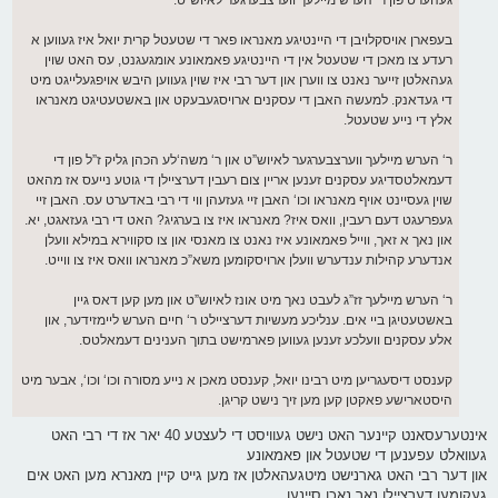
געהערט פון ר‘ הערש מיילעך ווערצבערגער לאיוש”ט.
בעפארן אויסקלויבן די היינטיגע מאנראו פאר די שטעטל קרית יואל איז געווען א
רעדע צו מאכן די שטעטל אין די היינטיגע פאמאונע אומגעגנט, עס האט שוין
געהאלטן זייער נאנט צו ווערן און דער רבי איז שוין געווען היבש אויפגעלייגט מיט
די געדאנק. למעשה האבן די עסקנים ארויסגעבעקט און באשטעטיגט מאנראו
אלץ די נייע שטעטל.
ר‘ הערש מיילעך ווערצבערגער לאיוש”ט און ר‘ משה‘לע הכהן גליק ז”ל פון די
דעמאלטסדיגע עסקנים זענען אריין צום רעבין דערציילן די גוטע נייעס אז מהאט
שוין געסיינט אויף מאנראו וכו‘ האבן זיי געזעהן ווי די רבי באדערט עס. האבן זיי
געפרעגט דעם רעבין, וואס איז? מאנראו איז צו בערגיג? האט די רבי געזאגט, יא.
און נאך א זאך, ווייל פאמאונע איז נאנט צו מאנסי און צו סקווירא במילא וועלן
אנדערע קהילות ענדערש וועלן ארויסקומען משא”כ מאנראו וואס איז צו ווייט.
ר‘ הערש מיילעך זז”ג לעבט נאך מיט אונז לאיוש”ט און מען קען דאס גיין
באשטעטיגן ביי אים. ענליכע מעשיות דערציילט ר‘ חיים הערש ליימזידער, און
אלע עסקנים וועלכע זענען געווען פארמישט בתוך הענינים דעמאלטס.
קענסט דיסעגריען מיט רבינו יואל, קענסט מאכן א נייע מסורה וכו‘ וכו‘, אבער מיט
היסטארישע פאקטן קען מען זיך נישט קריגן.
אינטערעסאנט קיינער האט נישט געוויסט די לעצטע 40 יאר אז די רבי האט
געוואלט עפענען די שטעטל און פאמאונע
און דער רבי האט גארנישט מיטגעהאלטן אז מען גייט קיין מאנרא מען האט אים
געקומען דערציילן נאר נאכן סיינען...