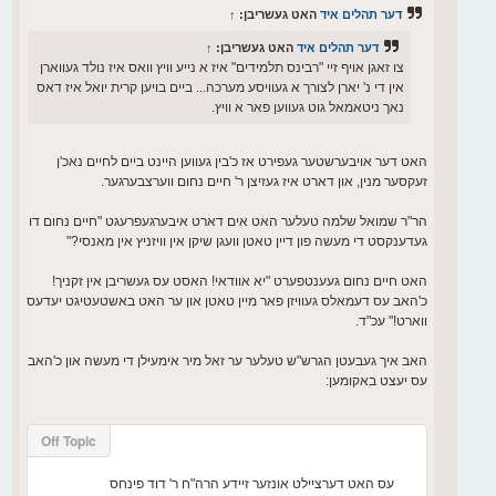
דער תהלים איד
האט געשריבן:
↑
דער תהלים איד
האט געשריבן:
↑
צו זאגן אויף זיי "רבינס תלמידים" איז א נייע וויץ וואס איז נולד געווארן
אין די נ' יארן לצורך א געוויסע מערכה... ביים בויען קרית יואל איז דאס
נאך ניטאמאל גוט געווען פאר א וויץ.
האט דער אויבערשטער געפירט אז כ'בין געווען היינט ביים לחיים נאכ'ן
זעקסער מנין, און דארט איז געזיצן ר' חיים נחום ווערצבערגער.
הר"ר שמואל שלמה טעלער האט אים דארט איבערגעפרעגט "חיים נחום דו
געדענקסט די מעשה פון דיין טאטן וועגן שיקן אין וויזניץ אין מאנסי?"
האט חיים נחום געענטפערט "יא אוודאי! האסט עס געשריבן אין זקניך!
כ'האב עס דעמאלס געוויזן פאר מיין טאטן און ער האט באשטעטיגט יעדעס
ווארט!" עכ"ד.
האב איך געבעטן הגרש"ש טעלער ער זאל מיר אימעילן די מעשה און כ'האב
עס יעצט באקומען:
Off Topic
עס האט דערציילט אונזער זיידע הרה"ח ר' דוד פינחס