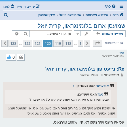
FAQ
שרייב זיך איין
לאגין
ז
היים
אידטיש פארומס
ארום דעם טישל
אידן שמועסן
ו
שמועסן ארום בלומינגראוו, קרית יואל
ך
זוך
פארגעשרי
שרייב פאוסט
בלאט
120
פון
128
128
122
121
120
119
118
1
פריערדיגע
קומענדיגע
3184 פאוסטס
…
…
אגד
אקטיווער באניצער
0
Re: נייעס פון בלומינגראוו, קרית יואל
פ
דינסטאג יוני 30, 2026 5:40 pm
א
ו
ס
אנדערער
האט געשריבן:
↑
ט
אגד
האט געשריבן:
↑
אבער װאו רעדט איר איז עס געווען פארקערט? אין ישיבה?
אין ישיבה זענען אויך געווען בחורים וואס האבן נישט געוואוט. אין שטעטל זענען
געווען אסאך וואס האבן געזאגט אז זייער וואוט מאכט נישט אויס
עס איז היינט אויך נישט דא קיין 100% טוירנאוט.