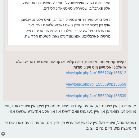
האבן זוכה געווען אויפצושטעלן חשוב'ע משפחות וואס זענען
אלע פארבליבן שטארקע סאטמארע חסידים.
דאס צייגט פאר זיך ווי שטארק דער רבי האט אכטונג געגעבן
אויף זיין ציבור אז זיי זאלן נישט נאכגעשלעפט ווערן נאך
אנדערע חסיד'ישע קרייזן, ווילנדיג פארזיכערן אז עדת צאן
מרעיתו פארבלייבט אפגעזונדערט נאמן לשיטתו הקדושה.
בקיצור קמחא טחינא טחנת, ס'איז קלאר אז קהילות האט ער נאר געוואלט
אזאלכע וואס גייען מיט זיינע יסודות
viewtopic.php?p=155612#p155612
viewtopic.php?p=155559#p155559
viewtopic.php?p=155539#p155539
אן אריינגיין אין שיטות דא, אבער קענסט נישט מדמה זיין שיקן אין וויזניץ מוסד, וואו
צו וואוינען צוזאמען אין איין געגענט וואס דעיס איז אין אלע אנדערע שטעט אזוי.
נאכאמאהל, וויזניץ זאל גיין ערגעץ אנדערש פון מיין זייט, אבער כ'זעה גארנישט פון
די מעשה מיט חיים נחום ווצ"ב
צ
ו