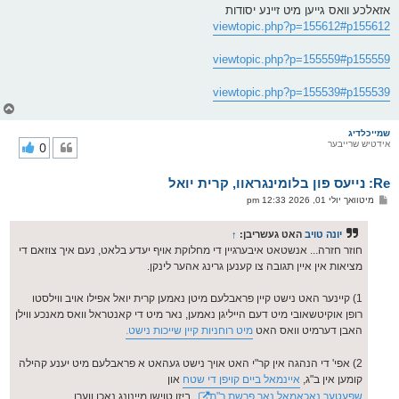
אזאלכע וואס גייען מיט זיינע יסודות
viewtopic.php?p=155612#p155612
viewtopic.php?p=155559#p155559
viewtopic.php?p=155539#p155539
צ
ו
ר
שמייכלדיג
אידטיש שרייבער
0
י
ק
א
Re: נייעס פון בלומינגראוו, קרית יואל
ר
ו
פ
מיטוואך יולי 01, 2026 12:33 pm
י
א
ף
ו
ס
יונה טויב
האט געשריבן:
↑
ט
חוזר חזרה... אנשטאט איבערגיין די מחלוקת אויף יעדע בלאט, נעם איך צוזאם די
מציאות אין איין תגובה צו קענען גרינג אהער לינקן.
1) קיינער האט נישט קיין פראבלעם מיטן נאמען קרית יואל אפילו אויב ווילסטו
רופן אוקיטשאובי מיט דעם הייליגן נאמען, נאר מיט די קאנטראל וואס מאנכע ווילן
האבן דערמיט וואס האט
מיט רוחניות קיין שייכות נישט.
2) אפי' די הנהגה אין קר"י האט אויך נישט געהאט א פראבלעם מיט יענע קהילה
קומען אין ב"ג,
איינמאל ביים קויפן די שטח
און
שפעטער נאכאמאל נאך פרשת ר"ת
, ביזן טוישן מיינונג נאכן ווערן