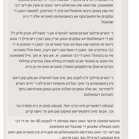
אומגעגנט, עס האט שוין געהאלטן זייער נאנט צו ווערן און דער רבי
איז שוין געווען היבש אויפגעלייגט מיט די געדאנק. למעשה האבן די
עסקנים ארויסגעבעקט און באשטעטיגט מאנראו אלץ די נייע
שטעטל.
ר‘ הערש מיילעך ווערצבערגער לאיוש”ט און ר‘ משה‘לע הכהן גליק ז”ל
פון די דעמאלטסדיגע עסקנים זענען אריין צום רעבין דערציילן די גוטע
נייעס אז מהאט שוין געסיינט אויף מאנראו וכו‘ האבן זיי געזעהן ווי די
רבי באדערט עס. האבן זיי געפרעגט דעם רעבין, וואס איז? מאנראו
איז צו בערגיג? האט די רבי געזאגט, יא. און נאך א זאך, ווייל פאמאונע
איז נאנט צו מאנסי און צו סקווירא במילא וועלן אנדערע קהילות
ענדערש וועלן ארויסקומען משא”כ מאנראו וואס איז צו ווייט.
ר‘ הערש מיילעך זז”ג לעבט נאך מיט אונז לאיוש”ט און מען קען דאס
גיין באשטעטיגן ביי אים. ענליכע מעשיות דערציילט ר‘ חיים הערש
ליימזידער, און אלע עסקנים וועלכע זענען געווען פארמישט בתוך
הענינים דעמאלטס.
קענסט דיסעגריען מיט רבינו יואל, קענסט מאכן א נייע מסורה וכו‘
וכו‘, אבער מיט היסטארישע פאקטן קען מען זיך נישט קריגן.
אינטערעסאנט קיינער האט נישט געוויסט די לעצטע 40 יאר אז די רבי
האט געוואלט עפענען די שטעטל און פאמאונע
און דער רבי האט גארנישט מיטגעהאלטן אז מען גייט קיין מאנרא מען האט
אים געקומען דערציילן נאר נאכן סיינען...