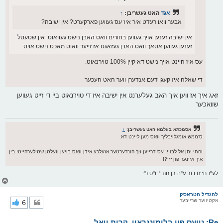
אגד
האט געשריבן:
↑
אבער װאו רעדט איר איז עס געווען פארקערט? אין ישיבה?
אין ישיבה זענען אויך געווען בחורים וואס האבן נישט געוואוט. אין שטעטל
זענען געווען אסאך וואס האבן געזאגט אז זייער וואוט מאכט נישט אויס
עס איז היינט אויך נישט דא קיין 100% טוירנאוט.
די שאלה איז קעגן דעם אנדערן ווער האט העכער
זאג איך אז ווען איך האב געלערנט אין ישיבה איז די טוירנאוט ביי די זייט געווען
שוואכער
אסמכתא בעלמא האט געשריבן:
↑
ס'ממש אומגלויבליך וואס מען ליינט דא.
והחי יתן אל לבו!!! עס דרייען זיך הונדערטער אזעלכע אידן וואס בויען וועלטן שטילערהייט! בין
איך איינער פון זיי?!
לע"נ חיים דוב ע"ה בן חנני' יו"ט נ"י
צ
ו
ר
להגדיל הטראסק
אקטיווער שרייבער
6
י
ק
א
Re: נייעס פון בלומינגראוו, קרית יואל
ר