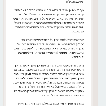
ראזענבערג ע"ה
איך בין געווען צווישן די ערשטע סאטמארע חסידים וואס האבן
זיך ארויסגעצויגן וואוינען קיין מאנסי, בערך תשכ"ו לפ"ק. אין
יענע יארן איז נאך מאנסי געווען א קליין ישוב, און נאר
איך מיט
הרה"ח ר' הערש אלימלך ווערצבערגער הי"ו
ראה"ק דקהל
ויואל משה, זענען געווען די ערשטע צוויי סאטמארע משפחות
אין מאנסי.
מיר זענען דעמאלטס אריין אל הקודש פנימה צו כ"ק מרן
רביה"ק זלה"ה פרעגן אין וועלכע פון די צוויי מוסדות מיר זאלן
שיקן די קינדער,
צי אין די איינציגסטע חסיד'ישע מוסד וואס
איז געווען אין מאנסי (וויזשניץ), אדער אין די ליטווישע
'בית דוד'.
צו אונזער שטוינונג האט דער רבי געהייסן שיקן די קינדער אין
די ליטווישע 'בית דוד', און דער רבי האט דאס מסביר געווען אז
אויב וועלן זיי גיין לערנען אינעם חסיד'ישן מוסד
וועלן זיי זיכער
ווערן נמשך נאכן רוח המוסד, און זיי וועלן איבערלאזן די
מסורה
פון אבותינו ורבותינו הק', און נאכגיין די מסורה פון יענע
קהילה. משא"כ אז זיי וועלן גיין אין 'בית דוד' וועלן זיי דארט
עוסק זיין בתורה, אבער זיי וועלן זיך אלעמאל שפירן פרעמד, און
נישט ווערן נשפע פונעם מהלך המוסד.
איבריג צו זאגן אז מיר האבן געפאלגט דעם רבי'ן, און ביידע