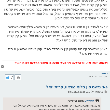
קרית יואל, שפעטער תשל"ח ווען שיניאווע רב איז אריין צום רבי'ן ז"ל אז ער וויל
קומען קיין קרית יואל, האט די רבי ז"ל אים געזאגט אז דאס וואס ער האט אים
געלאדענט איז געווען אמאל ווען ער איז נאך געווען בכח, אבער יעצט איז ער שוין
נישט בכח, און ער דארף צוקומען צו קהל, און קהל זאגט אז מיט אנדערע קהילות
איז זייער שווער מילא זאל ער נישט קומען.
אבער לאמיר גיין א טריט ווייטער, דעי מעשה פון ר' הערש מילך ווערצבערגער
לאויוש"ט ברענגט ארויס אז רבינו הק' האט געוואלט אנדערע קהילות אין קרית
יואל, אבער, האט רבינו הק' געוואלט אז אנדערע קהילות זאלן קומען קיין קרית
יואל און זאגן אז דא איז נישט קרית יואל?
קענען אנדערע קהילות קומען קיין גארפילד ראוד? קען בעלזא עפענען א בית
מדרש אויף גארפילד?
ועולתה תקפץ פיה, וכל הרשעה כלה כעשן תכלה, כי תעבור ממשלת זדון מן הארץ!
צ
ו
ר
נפתלי
אקטיווער שרייבער
7
י
ק
א
Re: נייעס פון בלומינגראוו, קרית יואל
ר
ו
פ
מיטוואך יולי 01, 2026 12:02 pm
י
א
ף
ו
ס
מסתמא
האט געשריבן:
↑
ט
א מעשה וואס מיין ברודער האט געהערט פון א איד וואס האט עס אליינס