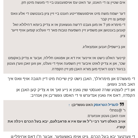
אים שטיין צו די האנט, ער האט עס אויסגענוצט ביי די מעשה מיטן חזן.
דער ישמח משה מיט אויסגעשפרייטע הענט ביי זיין ציון בענטשט די אלע וואס
קומען צו זיין קבר
די מימרא פון ? אז מען געבט דרשה געשאנק אז א צדיק ביומא דהילולא זאל
קענען בענטשן און משפיע זיין השפעות טובות פאר די וועלכע קומען אויף זייער
ציון.
און ביישפילן זענען אומצאליג.
קיינער האלט נישט אז איינער איז דא אן אפגאט חלילה, אבער א צדיק באקומט
שכר, און א צדיק לאזט איבער זיין השפעה אויף די וועלט, און ווען זאכן ווערן געטון
בניגוד רצונו דארף מען מורא האבן פון זיין הקפדה.
די מעשה'ס און מימרא'לך, האבן נישט קיין שייכות מיט דיין תגובה אויף וואס איך
האב מגיב געווען.
און דיין לעצטע שורה זאגסטי שוין גאנץ א נייע זאך אז א צדיק קען האבן אן
הקפדה, דאס איז גאנץ אנדערש ווי די האסט געשריבן אין אנהייב:
להגדיל הטראסק
האט געשריבן:
↑
ר' @נפתלי
אונז האבן געטון אונזערס.
אויב האלט דער רבי ז"ל אז עס איז א פראבלעם, יבא בעל הכרם ויכלה את
קוציו.
די ווערטער יבא בעל הכרם, גייט אויפן באשעפער, אבער ח"ו דאס ארויפלייגן