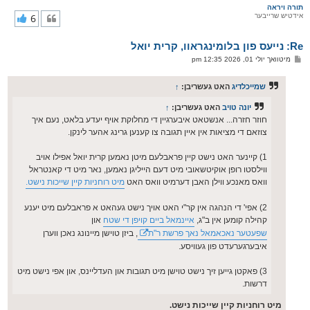
ר
תורה ויראה
אידטיש שרייבער
6
י
ק
א
Re: נייעס פון בלומינגראוו, קרית יואל
ר
ו
פ
מיטוואך יולי 01, 2026 12:35 pm
י
א
ף
ו
ס
שמייכלדיג
האט געשריבן:
↑
ט
יונה טויב
האט געשריבן:
↑
חוזר חזרה... אנשטאט איבערגיין די מחלוקת אויף יעדע בלאט, נעם איך
צוזאם די מציאות אין איין תגובה צו קענען גרינג אהער לינקן.
1) קיינער האט נישט קיין פראבלעם מיטן נאמען קרית יואל אפילו אויב
ווילסטו רופן אוקיטשאובי מיט דעם הייליגן נאמען, נאר מיט די קאנטראל
וואס מאנכע ווילן האבן דערמיט וואס האט
מיט רוחניות קיין שייכות נישט.
2) אפי' די הנהגה אין קר"י האט אויך נישט געהאט א פראבלעם מיט יענע
קהילה קומען אין ב"ג,
איינמאל ביים קויפן די שטח
און
שפעטער נאכאמאל נאך פרשת ר"ת
, ביזן טוישן מיינונג נאכן ווערן
איבערגערעדט פון געוויסע.
3) פאקטן גייען זיך נישט טוישן מיט תגובות און העדליינס, און אפי נישט מיט
דרשות.
מיט רוחניות קיין שייכות נישט.