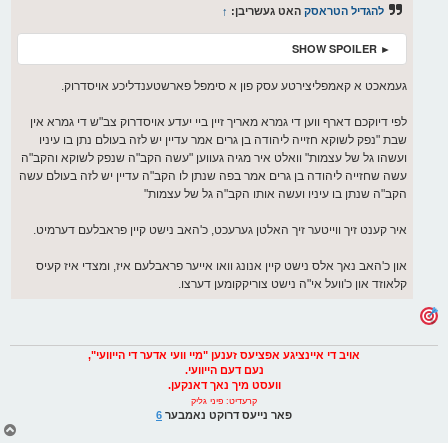
ס
להגדיל הטראסק
האט געשריבן:
↑
ט
► SHOW SPOILER
געמאכט א קאמפליצירטע עסק פון א סימפל פארשטענדליכע אויסדרוק.
לפי דיוקכם דארף ווען די גמרא מאריך זיין ביי יעדע אויסדרוק צב"ש די גמרא אין
שבת "נפק לשוקא חזייה ליהודה בן גרים אמר עדיין יש לזה בעולם נתן בו עיניו
ועשהו גל של עצמות" וואלט איר מגיה געווען "עשה הקב"ה שנפק לשוקא והקב"ה
עשה שחזייה ליהודה בן גרים אמר בפה שנתן לו הקב"ה עדיין יש לזה בעולם עשה
הקב"ה שנתן בו עיניו ועשה אותו הקב"ה גל של עצמות"
איר קענט זיך ווייטער זיך האלטן גערעכט, כ'האב נישט קיין פראבלעם דערמיט.
און כ'האב נאך אלס נישט קיין אנונג וואו אייער פראבלעם איז, ומצדי איז קעיס
קלאוזד און כ'וועל אי"ה נישט צוריקקומען דערצו.
אויב די איינציגע אפציעס זענען "מיי וועי אדער די הייוועי",
נעם דעם הייוועי.
וועסט מיך נאך דאנקען.
קרעדיט: פיני גליק
פאר נייעס דרוקט נאמבער
6
צ
ו