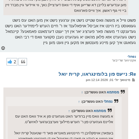
מען ענדערש בלייבן דא שרייען אויף די וואס דערציילן נאך, ווי איידער גיין מברר זיין
ביי זיי גוף ראשון. איך ווייס פארוואס
פשוט ווייל א מעשה וואס שטייט נישט אין ערגעץ נישט אין מען האט עס נישט
געוואוסט ביז היינט איז אביסל אויפאלענד אז ר' חיים הערש ליימזידער האט נישט
געדענקט די מעשה פאר פערציג יאר אין זיך יעצט דערמאנט פאמאנע? קיינמאל
נישט געהערט אזא פלאן מהאט יא געהערט נעבן סקווער וואס די רבי האט
געזאגט איך קען מיינע מענטשן אז מקען גיין וועט מען גיין
צ
ו
ר
נפתלי
אקטיווער שרייבער
2
י
ק
א
Re: נייעס פון בלומינגראוו, קרית יואל
ר
ו
פ
מיטוואך יולי 01, 2026 12:14 pm
י
א
ף
ו
ס
מסתמא
האט געשריבן:
↑
ט
נפתלי
האט געשריבן:
↑
מסתמא
האט געשריבן:
↑
א מעשה וואס מיין ברודער האט געהערט פון א איד וואס האט עס
אליינס געהערט פון ר‘ הערש מיילעך ווערצבערגער לאיוש”ט.
בעפארן אויסקלויבן די היינטיגע מאנראו פאר די שטעטל קרית יואל
איז געווען א רעדע צו מאכן די שטעטל אין די היינטיגע פאמאונע