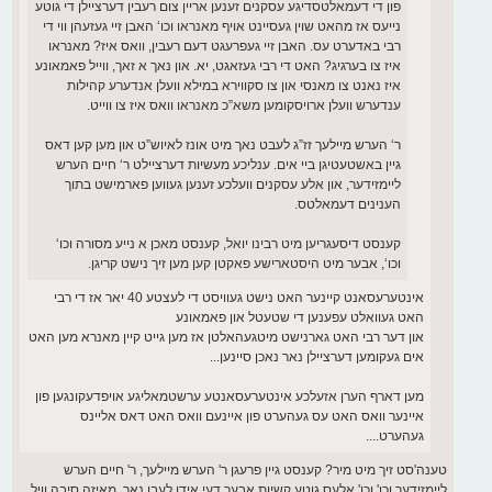
פון די דעמאלטסדיגע עסקנים זענען אריין צום רעבין דערציילן די גוטע
נייעס אז מהאט שוין געסיינט אויף מאנראו וכו‘ האבן זיי געזעהן ווי די
רבי באדערט עס. האבן זיי געפרעגט דעם רעבין, וואס איז? מאנראו
איז צו בערגיג? האט די רבי געזאגט, יא. און נאך א זאך, ווייל פאמאונע
איז נאנט צו מאנסי און צו סקווירא במילא וועלן אנדערע קהילות
ענדערש וועלן ארויסקומען משא”כ מאנראו וואס איז צו ווייט.
ר‘ הערש מיילעך זז”ג לעבט נאך מיט אונז לאיוש”ט און מען קען דאס
גיין באשטעטיגן ביי אים. ענליכע מעשיות דערציילט ר‘ חיים הערש
ליימזידער, און אלע עסקנים וועלכע זענען געווען פארמישט בתוך
הענינים דעמאלטס.
קענסט דיסעגריען מיט רבינו יואל, קענסט מאכן א נייע מסורה וכו‘
וכו‘, אבער מיט היסטארישע פאקטן קען מען זיך נישט קריגן.
אינטערעסאנט קיינער האט נישט געוויסט די לעצטע 40 יאר אז די רבי
האט געוואלט עפענען די שטעטל און פאמאונע
און דער רבי האט גארנישט מיטגעהאלטן אז מען גייט קיין מאנרא מען האט
אים געקומען דערציילן נאר נאכן סיינען...
מען דארף הערן אזעלכע אינטערעסאנטע ערשטמאליגע אויפדעקונגען פון
איינער וואס האט עס געהערט פון איינעם וואס האט דאס אליינס
געהערט....
טענה'סט זיך מיט מיר? קענסט גיין פרעגן ר' הערש מיילעך, ר' חיים הערש
ליימזידער וכו' וכו' אלעס גוטע קשיות אבער דעי אידן לעבן נאך. מאיזה סיבה וויל