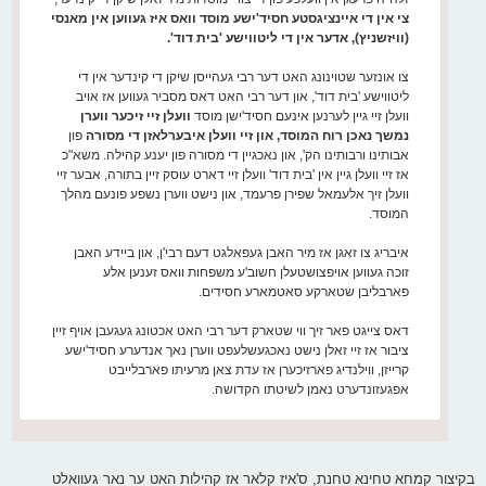
צי אין די איינציגסטע חסיד'ישע מוסד וואס איז געווען אין מאנסי
(וויזשניץ), אדער אין די ליטווישע 'בית דוד'.
צו אונזער שטוינונג האט דער רבי געהייסן שיקן די קינדער אין די
ליטווישע 'בית דוד', און דער רבי האט דאס מסביר געווען אז אויב
וועלן זיי גיין לערנען אינעם חסיד'ישן מוסד
וועלן זיי זיכער ווערן
נמשך נאכן רוח המוסד, און זיי וועלן איבערלאזן די מסורה
פון
אבותינו ורבותינו הק', און נאכגיין די מסורה פון יענע קהילה. משא"כ
אז זיי וועלן גיין אין 'בית דוד' וועלן זיי דארט עוסק זיין בתורה, אבער זיי
וועלן זיך אלעמאל שפירן פרעמד, און נישט ווערן נשפע פונעם מהלך
המוסד.
איבריג צו זאגן אז מיר האבן געפאלגט דעם רבי'ן, און ביידע האבן
זוכה געווען אויפצושטעלן חשוב'ע משפחות וואס זענען אלע
פארבליבן שטארקע סאטמארע חסידים.
דאס צייגט פאר זיך ווי שטארק דער רבי האט אכטונג געגעבן אויף זיין
ציבור אז זיי זאלן נישט נאכגעשלעפט ווערן נאך אנדערע חסיד'ישע
קרייזן, ווילנדיג פארזיכערן אז עדת צאן מרעיתו פארבלייבט
אפגעזונדערט נאמן לשיטתו הקדושה.
בקיצור קמחא טחינא טחנת, ס'איז קלאר אז קהילות האט ער נאר געוואלט