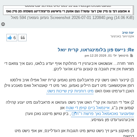
Screenshot 2026-07-01 120840.png (14.06 KiB) געזען געווארן 594 מאל
צ
ו
ר
יונה טויב
אקטיווער באניצער
6
י
ק
א
Re: נייעס פון בלומינגראוו, קרית יואל
ר
ו
פ
מיטוואך יולי 01, 2026 12:20 pm
י
א
ף
ו
חוזר חזרה... אנשטאט איבערגיין די מחלוקת אויף יעדע בלאט, נעם איך צוזאם די
ס
מציאות אין איין תגובה צו קענען גרינג אהער לינקן.
ט
1) קיינער האט נישט קיין פראבלעם מיטן נאמען קרית יואל אפילו אויב ווילסטו
רופן אוקיטשאובי מיט דעם הייליגן נאמען, נאר מיט די קאנטראל וואס מאנכע ווילן
האבן דערמיט וואס האט
מיט רוחניות קיין שייכות נישט.
2) אפי' די הנהגה אין קר"י האט אויך נישט געהאט א פראבלעם מיט יענע קהילה
קומען אין ב"ג,
איינמאל ביים קויפן די שטח
און
שפעטער נאכאמאל נאך פרשת ר"ת
, ביזן טוישן מיינונג נאכן ווערן
איבערגערעדט פון געוויסע.
3) פאקטן גייען זיך נישט טוישן מיט תגובות און העדליינס, און אפי נישט מיט
דרשות.