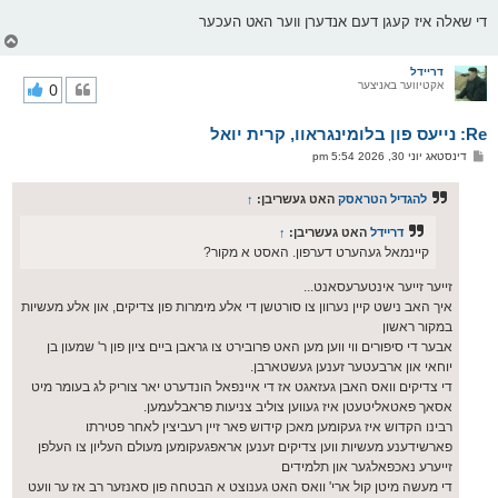
די שאלה איז קעגן דעם אנדערן ווער האט העכער
צ
ו
ר
דריידל
אקטיווער באניצער
0
י
ק
א
Re: נייעס פון בלומינגראוו, קרית יואל
ר
ו
פ
דינסטאג יוני 30, 2026 5:54 pm
י
א
ף
ו
ס
להגדיל הטראסק
האט געשריבן:
↑
ט
דריידל
האט געשריבן:
↑
קיינמאל געהערט דערפון. האסט א מקור?
זייער זייער אינטערעסאנט...
איך האב נישט קיין נערוון צו סורטשן די אלע מימרות פון צדיקים, און אלע מעשיות
במקור ראשון
אבער די סיפורים ווי ווען מען האט פרובירט צו גראבן ביים ציון פון ר' שמעון בן
יוחאי און ארבעטער זענען געשטארבן.
די צדיקים וואס האבן געזאגט אז די איינפאל הונדערט יאר צוריק לג בעומר מיט
אסאך פאטאליטעטן איז געווען צוליב צניעות פראבלעמען.
רבינו הקדוש איז געקומען מאכן קידוש פאר זיין רעביצין לאחר פטירתו
פארשידענע מעשיות ווען צדיקים זענען אראפגעקומען מעולם העליון צו העלפן
זייערע נאכפאלגער און תלמידים
די מעשה מיטן קול ארי' וואס האט גענוצט א הבטחה פון סאנזער רב אז ער וועט