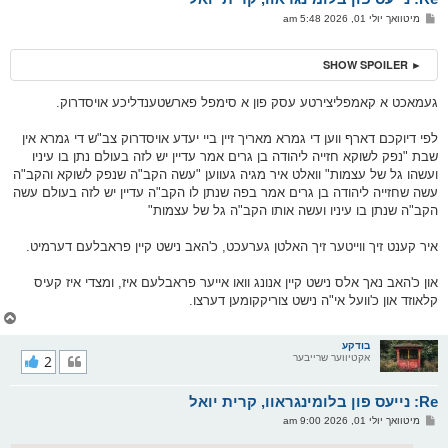
ו
פ
מיטוואך יולי 01, 2026 5:48 am
י
א
ף
ו
ס
► SHOW SPOILER
ט
געמאכט א קאמפליצירטע עסק פון א סימפל פארשטענדליכע אויסדרוק.
לפי דיוקכם דארף ווען די גמרא מאריך זיין ביי יעדע אויסדרוק צב"ש די גמרא אין
שבת "נפק לשוקא חזייה ליהודה בן גרים אמר עדיין יש לזה בעולם נתן בו עיניו
ועשהו גל של עצמות" וואלט איר מגיה געווען "עשה הקב"ה שנפק לשוקא והקב"ה
עשה שחזייה ליהודה בן גרים אמר בפה שנתן לו הקב"ה עדיין יש לזה בעולם עשה
הקב"ה שנתן בו עיניו ועשה אותו הקב"ה גל של עצמות"
איר קענט זיך ווייטער זיך האלטן גערעכט, כ'האב נישט קיין פראבלעם דערמיט.
און כ'האב נאך אלס נישט קיין אנונג וואו אייער פראבלעם איז, ומצדי איז קעיס
קלאוזד און כ'וועל אי"ה נישט צוריקקומען דערצו.
צ
ו
ר
בודקע
אקטיווער שרייבער
2
י
ק
א
Re: נייעס פון בלומינגראוו, קרית יואל
ר
ו
פ
מיטוואך יולי 01, 2026 9:00 am
י
א
ף
ו