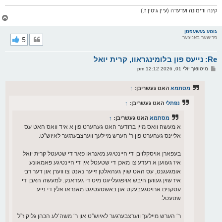
קינה ודימונה ועדעדה (עיין גיטין ז.)
צ
ו
ר
גוטע געשעפטן
פרישער באניצער
5
י
ק
א
Re: נייעס פון בלומינגראוו, קרית יואל
ר
ו
פ
מיטוואך יולי 01, 2026 12:12 pm
י
א
ף
ו
ס
מסתמא
האט געשריבן:
↑
ט
נפתלי
האט געשריבן:
↑
מסתמא
האט געשריבן:
↑
א מעשה וואס מיין ברודער האט געהערט פון א איד וואס האט עס
אליינס געהערט פון ר‘ הערש מיילעך ווערצבערגער לאיוש”ט.
בעפארן אויסקלויבן די היינטיגע מאנראו פאר די שטעטל קרית יואל
איז געווען א רעדע צו מאכן די שטעטל אין די היינטיגע פאמאונע
אומגעגנט, עס האט שוין געהאלטן זייער נאנט צו ווערן און דער רבי
איז שוין געווען היבש אויפגעלייגט מיט די געדאנק. למעשה האבן די
עסקנים ארויסגעבעקט און באשטעטיגט מאנראו אלץ די נייע
שטעטל.
ר‘ הערש מיילעך ווערצבערגער לאיוש”ט און ר‘ משה‘לע הכהן גליק ז”ל