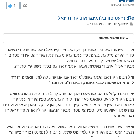
ר
עטרת חיים
אקטיווער באניצער
11
י
ק
א
Re: נייעס פון בלומינגראוו, קרית יואל
ר
ו
פ
מיטוואך יולי 01, 2026 11:55 am
י
א
ף
ו
ס
► SHOW SPOILER
ט
אזוי ווי איינער האט שוין געשריבן דא, האב איך קיינמאל נישט געהערט די מעשה
פון ר' הערש מיילעך, בשעת פילע אנדערע מעשיות איז געדרוקט אין די ספרים ווי
מושיען של ישראל, קרית מלך רב, וכדומה.
אבער אפילו אויב די מעשיות זענען יא אמת איז עס בכלל נישט קיין סתירה.
ווייל רבינו הק' האט קלאר געוואלט דא האבן אנדערע קהילות
"וואס פירן זיך
לויט זיינע שיטות לגבי ציונות, רבינו ת"ם וכדומה"
יא, רבינו הק' זי"ע האט געוואלט האבן אנדערע קהילות, ווי ס'איז באוויסט וואס
רבינו הק' זי"ע האט געזאגט פאר הרה"ק ר' הערשעלע ספינקער זי"ע אז ער
לאדענט אים איין זיך צו ארויסציען קיין קרית יואל, און ער קען האבן א אייגענע בית
מדרש און דאווענען מיטן ספינקא נוסח, אבער הנהגה, קהילה און מוסדות זאל זיין
נאר סאטמאר.
ווי אויך איז באוויסט די מעשה אז ווען ס'איז געווען פלענער פאר א שטעטל דאצעך
תשכ"ז האט רבינו הק' זי"ע געלאדענט שיניאווע רבי ז"ל (מאנסי) צו זיך ציען קיין