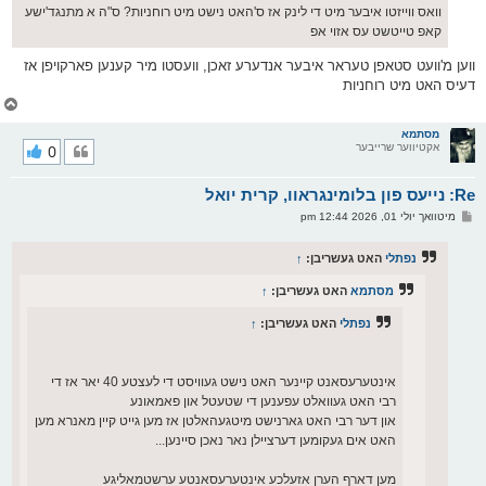
וואס ווייזטו איבער מיט די לינק אז ס'האט נישט מיט רוחניות? ס"ה א מתנגד'ישע
קאפ טייטשט עס אזוי אפ
ווען מ'וועט סטאפן טעראר איבער אנדערע זאכן, וועסטו מיר קענען פארקויפן אז
דעיס האט מיט רוחניות
צ
ו
ר
מסתמא
אקטיווער שרייבער
0
י
ק
א
Re: נייעס פון בלומינגראוו, קרית יואל
ר
ו
פ
מיטוואך יולי 01, 2026 12:44 pm
י
א
ף
ו
ס
נפתלי
האט געשריבן:
↑
ט
מסתמא
האט געשריבן:
↑
נפתלי
האט געשריבן:
↑
אינטערעסאנט קיינער האט נישט געוויסט די לעצטע 40 יאר אז די
רבי האט געוואלט עפענען די שטעטל און פאמאונע
און דער רבי האט גארנישט מיטגעהאלטן אז מען גייט קיין מאנרא מען
האט אים געקומען דערציילן נאר נאכן סיינען...
מען דארף הערן אזעלכע אינטערעסאנטע ערשטמאליגע