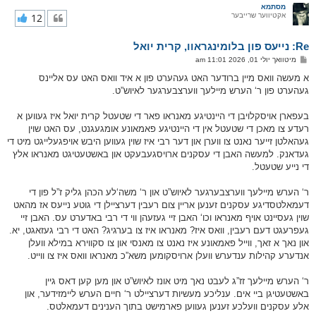
ר
מסתמא
אקטיווער שרייבער
12
י
ק
א
Re: נייעס פון בלומינגראוו, קרית יואל
ר
ו
פ
מיטוואך יולי 01, 2026 11:01 am
י
א
ף
ו
א מעשה וואס מיין ברודער האט געהערט פון א איד וואס האט עס אליינס
ס
געהערט פון ר‘ הערש מיילעך ווערצבערגער לאיוש”ט.
ט
בעפארן אויסקלויבן די היינטיגע מאנראו פאר די שטעטל קרית יואל איז געווען א
רעדע צו מאכן די שטעטל אין די היינטיגע פאמאונע אומגעגנט, עס האט שוין
געהאלטן זייער נאנט צו ווערן און דער רבי איז שוין געווען היבש אויפגעלייגט מיט די
געדאנק. למעשה האבן די עסקנים ארויסגעבעקט און באשטעטיגט מאנראו אלץ
די נייע שטעטל.
ר‘ הערש מיילעך ווערצבערגער לאיוש”ט און ר‘ משה‘לע הכהן גליק ז”ל פון די
דעמאלטסדיגע עסקנים זענען אריין צום רעבין דערציילן די גוטע נייעס אז מהאט
שוין געסיינט אויף מאנראו וכו‘ האבן זיי געזעהן ווי די רבי באדערט עס. האבן זיי
געפרעגט דעם רעבין, וואס איז? מאנראו איז צו בערגיג? האט די רבי געזאגט, יא.
און נאך א זאך, ווייל פאמאונע איז נאנט צו מאנסי און צו סקווירא במילא וועלן
אנדערע קהילות ענדערש וועלן ארויסקומען משא”כ מאנראו וואס איז צו ווייט.
ר‘ הערש מיילעך זז”ג לעבט נאך מיט אונז לאיוש”ט און מען קען דאס גיין
באשטעטיגן ביי אים. ענליכע מעשיות דערציילט ר‘ חיים הערש ליימזידער, און
אלע עסקנים וועלכע זענען געווען פארמישט בתוך הענינים דעמאלטס.