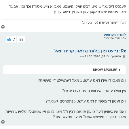
קענסט דיסעגריען מיט רבינו יואל, קענסט מאכן א נייע מסורה וכו‘ וכו‘, אבער
מיט היסטארישע פאקטן קען מען זיך נישט קריגן.
קינה ודימונה ועדעדה (עיין גיטין ז.)
צ
ו
ר
להגדיל הטראסק
אקטיווער שרייבער
7
י
ק
א
Re: נייעס פון בלומינגראוו, קרית יואל
ר
ו
פ
מיטוואך יולי 01, 2026 11:35 am
י
א
ף
ו
ס
► SHOW SPOILER
ט
ווען האבן די אידן דאס ערשטע מאל דערציילט די מעשיות?
אין וועלכע ספר איז ווערט עס געברענגט?
ווען זענען די מעשיות דאס ערשטע נתפרסם געווארן?
וואס איז געווען דער צוועק פונעם רבין ז"ל מיטן בויען זיין שטעטל? פלעינע ראיות
אסורות פון די גויאישע גאס? אדער עפעס מער?
צ
ו