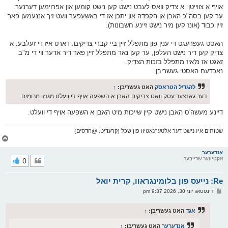
אויף א צווייטן. א צדיק וואס לעבט נישט קען נישט קומען און אפרוימען דערנער.
ער קען בסה"כ האבן אן הקפדה און יתכן אז די באשעפער וועט זיך אננעמען פאר
זיין כבוד (אונז קען מיר נישט זיינע חשבונות).
האסט געפרעגט די ענין פון מתפלל זיין ביי קברי צדיקים. דארט איז די זעלבע. א
צדיק קען דיר נישט העלפן, ער קען נאר מתפלל זיין פאר דיר אדער ווי די מ"ב
זאגט אז מ'איז מתפלל בזכות הצדיק.
נאכדעם האסטי געשריבן:
להגדיל הטראסק
האט געשריבן:
↑
דער גאנצער עסק וואס צדיקים האבן א השפעה אויף די וועלט מגנזי מרומים.
דיינע מעשה'ס האבן נישט קיין שייכות מיט האבן א השפעה אויף די וועלט.
שטותים איז נישט דער אלטערנאטיוו פון שכל (קרעדיט: @הדסים)
צ
ו
ר
אנדערער
אקטיווער שרייבער
0
י
ק
א
Re: נייעס פון בלומינגראוו, קרית יואל
ר
ו
פ
דינסטאג יוני 30, 2026 9:37 pm
י
א
ף
ו
ס
אגד
האט געשריבן:
↑
ט
אנדערער
האט געשריבן:
↑