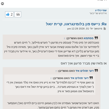
צ
ו
ר
שמייכלדיג
אידטיש שרייבער
2
י
ק
א
Re: נייעס פון בלומינגראוו, קרית יואל
ר
ו
פ
מיטוואך יולי 01, 2026 12:29 pm
י
א
ף
ו
ס
מסתמא
האט געשריבן:
↑
ט
טענה'סט זיך מיט מיר? קענסט גיין פרעגן ר' הערש מיילעך, ר' חיים הערש
ליימזידער וכו' וכו' אלעס גוטע קשיות אבער דעי אידן לעבן נאך. מאיזה סיבה וויל
מען ענדערש בלייבן דא שרייען אויף די וואס דערציילן נאך, ווי איידער גיין מברר זיין
ביי זיי גוף ראשון. איך ווייס פארוואס
אז מ'איז שוין מברר פרעגן אויך דאס
דער תהלים איד
האט געשריבן:
↑
דער תהלים איד
האט געשריבן:
↑
צו זאגן אויף זיי "רבינס תלמידים" איז א נייע וויץ וואס איז נולד געווארן אין די
נ' יארן לצורך א געוויסע מערכה... ביים בויען קרית יואל איז דאס נאך
ניטאמאל גוט געווען פאר א וויץ.
האט דער אויבערשטער געפירט אז כ'בין געווען היינט ביים לחיים נאכ'ן זעקסער
מנין, און דארט איז געזיצן ר' חיים נחום ווערצבערגער.