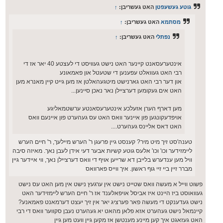
ס
גוטע געשעפטן
האט געשריבן:
↑
ט
מסתמא
האט געשריבן:
↑
נפתלי
האט געשריבן:
↑
אינטערעסאנט קיינער האט נישט געוויסט די לעצטע 40 יאר אז די
רבי האט געוואלט עפענען די שטעטל און פאמאונע
און דער רבי האט גארנישט מיטגעהאלטן אז מען גייט קיין מאנרא מען
האט אים געקומען דערציילן נאר נאכן סיינען...
מען דארף הערן אזעלכע אינטערעסאנטע ערשטמאליגע
אויפדעקונגען פון איינער וואס האט עס געהערט פון איינעם וואס
האט דאס אליינס געהערט....
טענה'סט זיך מיט מיר? קענסט גיין פרעגן ר' הערש מיילעך, ר' חיים הערש
ליימזידער וכו' וכו' אלעס גוטע קשיות אבער דעי אידן לעבן נאך. מאיזה סיבה
וויל מען ענדערש בלייבן דא שרייען אויף די וואס דערציילן נאך, ווי איידער גיין
מברר זיין ביי זיי גוף ראשון. איך ווייס פארוואס
פשוט ווייל א מעשה וואס שטייט נישט אין ערגעץ נישט אין מען האט עס נישט
געוואוסט ביז היינט איז אביסל אויפאלענד אז ר' חיים הערש ליימזידער האט
נישט געדענקט די מעשה פאר פערציג יאר אין זיך יעצט דערמאנט פאמאנע?
קיינמאל נישט געהערט אזא פלאן מהאט יא געהערט נעבן סקווער וואס די רבי
האט געזאגט איך קען מיינע מענטשן אז מקען גיין וועט מען גיין