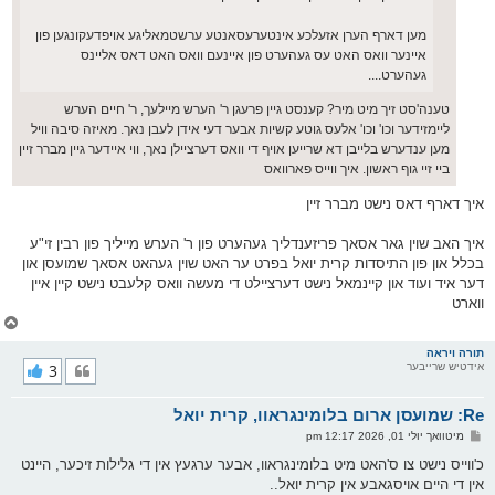
מען דארף הערן אזעלכע אינטערעסאנטע ערשטמאליגע אויפדעקונגען פון
איינער וואס האט עס געהערט פון איינעם וואס האט דאס אליינס
געהערט....
טענה'סט זיך מיט מיר? קענסט גיין פרעגן ר' הערש מיילעך, ר' חיים הערש
ליימזידער וכו' וכו' אלעס גוטע קשיות אבער דעי אידן לעבן נאך. מאיזה סיבה וויל
מען ענדערש בלייבן דא שרייען אויף די וואס דערציילן נאך, ווי איידער גיין מברר זיין
ביי זיי גוף ראשון. איך ווייס פארוואס
איך דארף דאס נישט מברר זיין
איך האב שוין גאר אסאך פריזענדליך געהערט פון ר' הערש מייליך פון רבין זי"ע
בכלל און פון התיסדות קרית יואל בפרט ער האט שוין געהאט אסאך שמועסן און
דער איד ועוד און קיינמאל נישט דערציילט די מעשה וואס קלעבט נישט קיין איין
ווארט
צ
ו
ר
תורה ויראה
אידטיש שרייבער
3
י
ק
א
Re: שמועסן ארום בלומינגראוו, קרית יואל
ר
ו
פ
מיטוואך יולי 01, 2026 12:17 pm
י
א
ף
ו
כ'ווייס נישט צו ס'האט מיט בלומינגראוו, אבער ערגעץ אין די גלילות זיכער, היינט
ס
אין די היים אויסגאבע אין קרית יואל..
ט