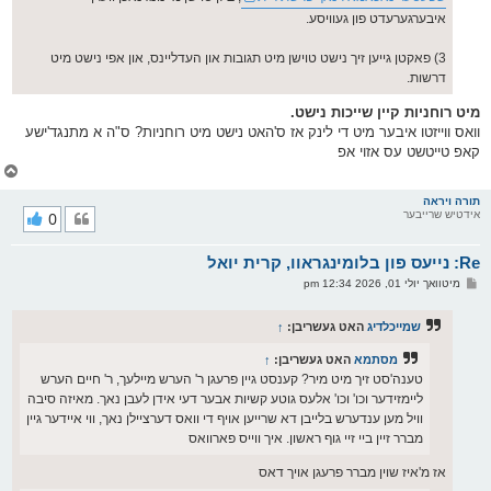
איבערגערעדט פון געוויסע.
3) פאקטן גייען זיך נישט טוישן מיט תגובות און העדליינס, און אפי נישט מיט
דרשות.
מיט רוחניות קיין שייכות נישט.
וואס ווייזטו איבער מיט די לינק אז ס'האט נישט מיט רוחניות? ס"ה א מתנגד'ישע
קאפ טייטשט עס אזוי אפ
צ
ו
ר
תורה ויראה
אידטיש שרייבער
0
י
ק
א
Re: נייעס פון בלומינגראוו, קרית יואל
ר
ו
פ
מיטוואך יולי 01, 2026 12:34 pm
י
א
ף
ו
ס
שמייכלדיג
האט געשריבן:
↑
ט
מסתמא
האט געשריבן:
↑
טענה'סט זיך מיט מיר? קענסט גיין פרעגן ר' הערש מיילעך, ר' חיים הערש
ליימזידער וכו' וכו' אלעס גוטע קשיות אבער דעי אידן לעבן נאך. מאיזה סיבה
וויל מען ענדערש בלייבן דא שרייען אויף די וואס דערציילן נאך, ווי איידער גיין
מברר זיין ביי זיי גוף ראשון. איך ווייס פארוואס
אז מ'איז שוין מברר פרעגן אויך דאס