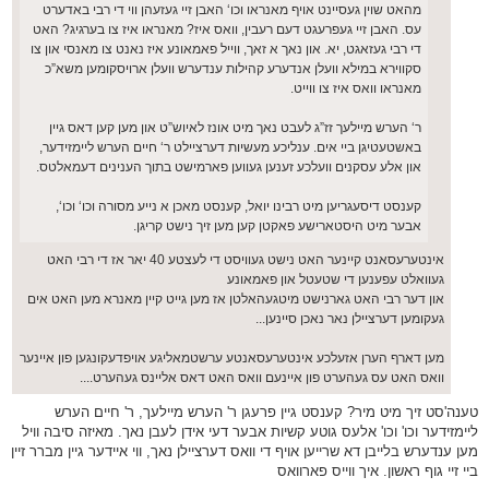
מהאט שוין געסיינט אויף מאנראו וכו‘ האבן זיי געזעהן ווי די רבי באדערט
עס. האבן זיי געפרעגט דעם רעבין, וואס איז? מאנראו איז צו בערגיג? האט
די רבי געזאגט, יא. און נאך א זאך, ווייל פאמאונע איז נאנט צו מאנסי און צו
סקווירא במילא וועלן אנדערע קהילות ענדערש וועלן ארויסקומען משא”כ
מאנראו וואס איז צו ווייט.
ר‘ הערש מיילעך זז”ג לעבט נאך מיט אונז לאיוש”ט און מען קען דאס גיין
באשטעטיגן ביי אים. ענליכע מעשיות דערציילט ר‘ חיים הערש ליימזידער,
און אלע עסקנים וועלכע זענען געווען פארמישט בתוך הענינים דעמאלטס.
קענסט דיסעגריען מיט רבינו יואל, קענסט מאכן א נייע מסורה וכו‘ וכו‘,
אבער מיט היסטארישע פאקטן קען מען זיך נישט קריגן.
אינטערעסאנט קיינער האט נישט געוויסט די לעצטע 40 יאר אז די רבי האט
געוואלט עפענען די שטעטל און פאמאונע
און דער רבי האט גארנישט מיטגעהאלטן אז מען גייט קיין מאנרא מען האט אים
געקומען דערציילן נאר נאכן סיינען...
מען דארף הערן אזעלכע אינטערעסאנטע ערשטמאליגע אויפדעקונגען פון איינער
וואס האט עס געהערט פון איינעם וואס האט דאס אליינס געהערט....
טענה'סט זיך מיט מיר? קענסט גיין פרעגן ר' הערש מיילעך, ר' חיים הערש
ליימזידער וכו' וכו' אלעס גוטע קשיות אבער דעי אידן לעבן נאך. מאיזה סיבה וויל
מען ענדערש בלייבן דא שרייען אויף די וואס דערציילן נאך, ווי איידער גיין מברר זיין
ביי זיי גוף ראשון. איך ווייס פארוואס