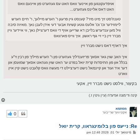
אויפדעקונגען פון איינער וואס האט עס געהערט פון איינעם וואס
האט דאס אליינס געהערט....
טענה'סט זיך מיט מיר? קענסט גיין פרעגן ר' הערש מיילעך, ר' חיים הערש
ליימזידער וכו' וכו' אלעס גוטע קשיות אבער דעי אידן לעבן נאך. מאיזה סיבה
וויל מען ענדערש בלייבן דא שרייען אויף די וואס דערציילן נאך, ווי איידער גיין
מברר זיין ביי זיי גוף ראשון. איך ווייס פארוואס
איך דארף דאס נישט מברר זיין
איך האב שוין גאר אסאך פריזענדליך געהערט פון ר' הערש מייליך פון רבין זי"ע
בכלל און פון התיסדות קרית יואל בפרט ער האט שוין געהאט אסאך שמועסן און
דער איד ועוד און קיינמאל נישט דערציילט די מעשה וואס קלעבט נישט קיין איין
ווארט
בקיצור, ווילסט נישט מברר זיין, אקעי
קינה ודימונה ועדעדה (עיין גיטין ז.)
צ
ו
ר
מסתמא
אקטיווער שרייבער
0
י
ק
א
Re: נייעס פון בלומינגראוו, קרית יואל
ר
ו
פ
מיטוואך יולי 01, 2026 12:46 pm
י
א
ף
ו