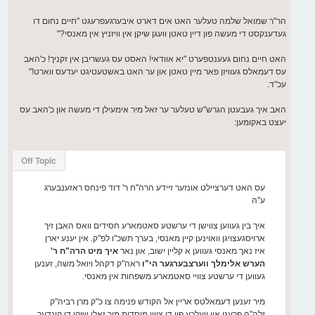
הר"ר שמואל שלמה טעלער האט אים דארט איבערגעפרעגט "חיים נחום דו
געדענקסט די מעשה פון דיין טאטן וועגן שיקן אין וויזניץ אין מאנסי?"
האט חיים נחום געענטפערט "יא אוודאי! האסט עס געשריבן אין זקניך! כ'האב
עס דעמאלס געוויזן פאר מיין טאטן און ער האט באשטעטיגט יעדעס ווארט!"
עכ"ד.
האב איך געבעטן הגרש"ש טעלער ער זאל מיר אימעילן די מעשה און כ'האב עס
יעצט באקומען:
Off Topic
עס האט דערציילט אונזער זיידע הרה"ח ר' דוד פינחס ראזענבערג
ע"ה
איך בין געווען צווישן די ערשטע סאטמארע חסידים וואס האבן זיך
ארויסגעצויגן וואוינען קיין מאנסי, בערך תשכ"ו לפ"ק. אין יענע יארן
איז נאך מאנסי געווען א קליין ישוב, און נאר
איך מיט הרה"ח ר'
הערש אלימלך ווערצבערגער הי"ו
ראה"ק דקהל ויואל משה, זענען
געווען די ערשטע צוויי סאטמארע משפחות אין מאנסי.
מיר זענען דעמאלטס אריין אל הקודש פנימה צו כ"ק מרן רביה"ק
זלה"ה פרעגן אין וועלכע פון די צוויי מוסדות מיר זאלן שיקן די קינדער,