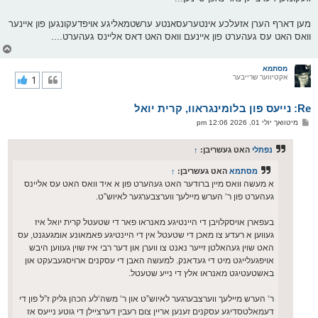
מען דארף הערן אזעלכע אינטערעסאנטע ערשטמאליגע אויפדעקונגען פון איינער
וואס האט עס געהערט פון איינעם וואס האט דאס אליינס געהערט....
צ
ו
ר
מסתמא
אקטיווער שרייבער
1
י
ק
א
Re: נייעס פון בלומינגראוו, קרית יואל
ר
ו
פ
מיטוואך יולי 01, 2026 12:06 pm
י
א
ף
ו
ס
נפתלי
האט געשריבן:
↑
ט
מסתמא
האט געשריבן:
↑
א מעשה וואס מיין ברודער האט געהערט פון א איד וואס האט עס אליינס
געהערט פון ר‘ הערש מיילעך ווערצבערגער לאיוש”ט.
בעפארן אויסקלויבן די היינטיגע מאנראו פאר די שטעטל קרית יואל איז
געווען א רעדע צו מאכן די שטעטל אין די היינטיגע פאמאונע אומגעגנט, עס
האט שוין געהאלטן זייער נאנט צו ווערן און דער רבי איז שוין געווען היבש
אויפגעלייגט מיט די געדאנק. למעשה האבן די עסקנים ארויסגעבעקט און
באשטעטיגט מאנראו אלץ די נייע שטעטל.
ר‘ הערש מיילעך ווערצבערגער לאיוש”ט און ר‘ משה‘לע הכהן גליק ז”ל פון די
דעמאלטסדיגע עסקנים זענען אריין צום רעבין דערציילן די גוטע נייעס אז