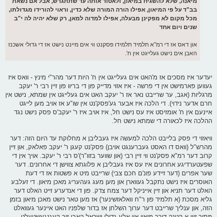
מיאנה, שלא להשגיח במיאון, ולאסור אותה עד שתתגרש, אבל אם נשאת
בב"ד על פי המיאון, אפילו הורה המורה שלא כדין, וראוי להורידו מגדולתו,
מכל מקום לא מפקינן מבעלה, אפילו למדוה למאן, רק שלא יהיה לה י"ב
שנים ויום אחד
און דאס אז די רמ"א תלמיד תלמידו פסקנט ווי אים מיינט נישט אז די גדולי אשכנז
האבן אים נישט געלייגט אין ח'.
יעדער איז מסכים אז מ'האט אים געלייגט אין ח' היות דער מהר"י מינץ - וואס איז
געווען פארמישט אין די פרשה - איז אזוי מדייק פון די בריוו פון זיין רבי ר' יעקב
מרגליות (אגב, ער שרייבט נאר אז ר' יעקב האט אים געלייגט אין שמתא, נישט אין
חרם אדער נידוי). די הלכה איז אבער גע'פסק'נט אין שו"ע אז אויב מען לייגט
איינעם אין ח' אומזיסט איז עס נישט חל, איז אויב איז ר' יעקב'ס פסק נישט נגד
ההלכה איז לכאורה די שמתא נישט חל.
וויאזוי די פסק בלייבט הלכה למעשה איז געבליבן א מחלוקת עד היום הזה: דער
מהרש"ל (וואס דו האסט געברענגט אויבן) פסק'נט קעגן ר' יעקב פאלאק, און זיין
קרוב דער רמ"א פסק'נט ווי זיין רבי (און שווער בזוו"ר)'ס רבי ר' יעקב. אויך אין די
שפעטערדיגע אחרונים איז עס איז געבליבן א פלוגתא צווישן די אחרונים. דער
שער אפרים (דער זיידע פונ'ם חכם צבי) שרייבט מיט א פשטות אז די דעת
האוסרים איז נישט נתקבל געווארן און מען מעג געהעריג מאכן מיאון. די זעלבע
האלט דער תניא און זיין אייניקל דער צמח צדק. פון די אנדערע זייט האלט דער
גליא מסכת (א תלמיד פון ר"ח וואלאזשינער) אז מען טאר נישט מאכן מיאון בזמן
הזה, און ענליך שרייבט דער ערוך השלחן אז בדור שלפניו האט איינער געוואלט
מתיר זיין א קטנה דורך מיאון און אלע גדולי ישראל האבן זיך קעגנגעשטעלט.