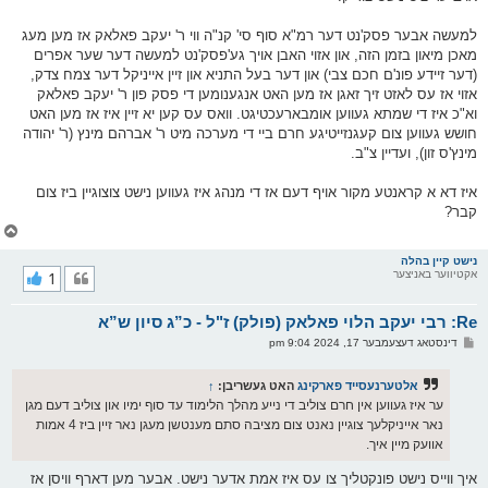
למעשה אבער פסק'נט דער רמ"א סוף סי' קנ"ה ווי ר' יעקב פאלאק אז מען מעג
מאכן מיאון בזמן הזה, און אזוי האבן אויך גע'פסק'נט למעשה דער שער אפרים
(דער זיידע פונ'ם חכם צבי) און דער בעל התניא און זיין אייניקל דער צמח צדק,
אזוי אז עס לאזט זיך זאגן אז מען האט אנגענומען די פסק פון ר' יעקב פאלאק
וא"כ איז די שמתא געווען אומבארעכטיגט. וואס עס קען יא זיין איז אז מען האט
חושש געווען צום קעגנזייטיגע חרם ביי די מערכה מיט ר' אברהם מינץ (ר' יהודה
מינץ'ס זון), ועדיין צ"ב.
איז דא א קראנטע מקור אויף דעם אז די מנהג איז געווען נישט צוצוגיין ביז צום
קבר?
צ
ו
ר
נישט קיין בהלה
אקטיווער באניצער
1
י
ק
א
Re: רבי יעקב הלוי פאלאק (פולק) ז"ל - כ”ג סיון ש”א
ר
ו
פ
דינסטאג דעצעמבער 17, 2024 9:04 pm
י
א
ף
ו
ס
אלטערנעסייד פארקינג
האט געשריבן:
↑
ט
ער איז געווען אין חרם צוליב די נייע מהלך הלימוד עד סוף ימיו און צוליב דעם מגן
נאר אייניקלעך צוגיין נאנט צום מציבה סתם מענטשן מעגן נאר זיין ביז 4 אמות
אוועק מיין איך.
איך ווייס נישט פונקטליך צו עס איז אמת אדער נישט. אבער מען דארף וויסן אז