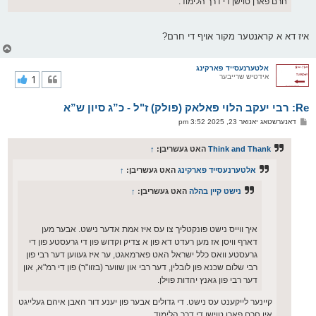
חרם פארן טוישן די דרך הלימוד.
איז דא א קראנטער מקור אויף די חרם?
צ
ו
ר
אלטערנעסייד פארקינג
אידטיש שרייבער
1
י
ק
א
Re: רבי יעקב הלוי פאלאק (פולק) ז"ל - כ”ג סיון ש”א
ר
ו
פ
דאנערשטאג יאנואר 23, 2025 3:52 pm
י
א
ף
ו
ס
Think and Thank
האט געשריבן:
↑
ט
אלטערנעסייד פארקינג
האט געשריבן:
↑
נישט קיין בהלה
האט געשריבן:
↑
איך ווייס נישט פונקטליך צו עס איז אמת אדער נישט. אבער מען
דארף וויסן אז מען רעדט דא פון א צדיק וקדוש פון די גרעסטע פון די
גרעסטע וואס כלל ישראל האט פארמאגט, ער איז געווען דער רבי פון
רבי שלום שכנא פון לובלין, דער רבי און שווער (בזוו"ר) פון די רמ"א, און
דער רבי פון גאנץ יהדות פוילן.
קיינער לייקענט עס נישט. די גדולים אבער פון יענע דור האבן איהם געלייגט
אין חרם פארן טוישן די דרך הלימוד.