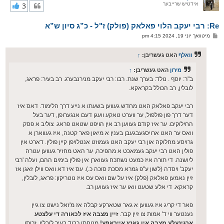
אידטיש שרייבער
3
י
ק
א
Re: רבי יעקב הלוי פאלאק (פולק) ז"ל - כ”ג סיון ש”א
ר
ו
פ
מיטוואך יוני 19, 2024 4:15 pm
י
א
ף
ו
ס
וואלף
האט געשריבן:
↑
ט
מירון
האט געשריבן:
↑
ב"ר: יוסף . נולד: בערך שנת. רבו: רבי יעקב מנירנבערג. רב בעיר: פראג,
לובלין, רב הכולל בקראקא.
רבי יעקב פאלאק האט מחדש געווען בשעתו א נייע דרך הלימוד. דאס איז
דער דרך פון פולפול, ער ווערט טאקע וועגן דעם אנגערופן, דער בעל
החילוקים. ער איז קודם געווען רב אין הויפט שטאט פראג. צוליב א פסק
וואס ער האט ארויסגעבגעבן בענין א מיאון פאר קטנה, איז געווארן א
גרויסע מחלוקה און רבי יעקב האט געמוזט אנטלויפן קיין פולין. דארט אין
פולין האט רבי יעקב געמאכט א מהפיכה, ער האט מחזיר געווען עטרה
ליושנה. די תורה איז כמעט נשתכח געווארן אין פולין בימים ההם, ועלה 'רבי
יעקב' ויסדה (לשון ע"פ גמרא מסכת סוכה כ.). עס איז דא וואס ווילן זאגן אז
זיין נאמען פאלאק (פלק) איז על שם וואס עס איז נוטריקון: פראג, לובלין,
קראקא. די אלע שטעט וואו ער איז געווען רב.
פאר די קריג איז געווען א גאר שטארקע קבלה אז מ'זאל נישט צו גיין
נענטער ווי ד' אמות צו זיין קבר.
זיין מצבה איז לכאורה די עלצטע
ארגינעלע מצבה אין גאנץ אייראפע!
מנוחתו כבוד בעיר לובלין. זכותו