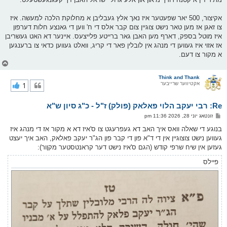
אקיצור, 500 יאר שפעטער איז נאך אלץ געבליבן א מחלוקת הלכה למעשה. איז
צו זאגן אז מען טאר נישט צוגיין צום קבר אלס די ח' ווען די גאנצע חלות דערפון
איז מוטל בספק, דארף מען האבן גאר ברייטע פלייצעס. איינער דא האט געשריבן
אז אזוי איז געווען די מנהג אין לובלין פאר די קריג, וואלט געווען כדאי צו ברענגען
א מקור צו דעם.
צ
ו
ר
Think and Thank
אקטיווער שרייבער
1
י
ק
א
Re: רבי יעקב הלוי פאלאק (פולק) ז"ל - כ"ג סיון ש"א
ר
ו
פ
זונטאג יוני 28, 2026 11:36 pm
י
א
ף
ו
בנוגע די שאלה וואס איך האב דא געפרעגט צו ס'איז דא א מקור אז די מנהג איז
ס
געווען נישט צוצוגיין אין די ד"א פון די קבר פון הג"ר יעקב פאלאק, האב איך יעצט
ט
געזען אין שיח שרפי קודש (הגם ס'איז נישט דער קראנטסטער מקןור):
פיילס