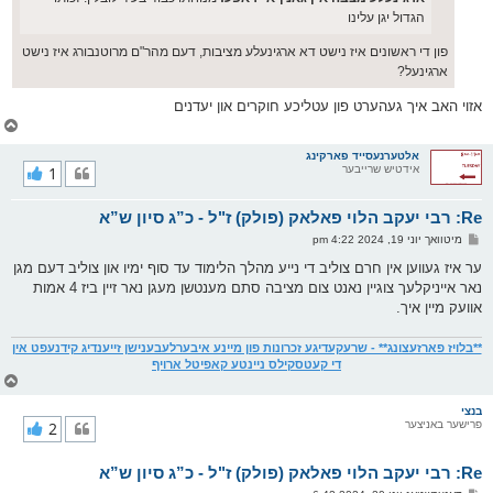
הגדול יגן עלינו
פון די ראשונים איז נישט דא ארגינעלע מציבות, דעם מהר"ם מרוטנבורג איז נישט
ארגינעל?
אזוי האב איך געהערט פון עטליכע חוקרים און יעדנים
צ
ו
ר
אלטערנעסייד פארקינג
אידטיש שרייבער
1
י
ק
א
Re: רבי יעקב הלוי פאלאק (פולק) ז"ל - כ”ג סיון ש”א
ר
ו
פ
מיטוואך יוני 19, 2024 4:22 pm
י
א
ף
ו
ער איז געווען אין חרם צוליב די נייע מהלך הלימוד עד סוף ימיו און צוליב דעם מגן
ס
נאר אייניקלעך צוגיין נאנט צום מציבה סתם מענטשן מעגן נאר זיין ביז 4 אמות
ט
אוועק מיין איך.
**בלויז פארזעצונג** - שרעקעדיגע זכרונות פון מיינע איבערלעבענישן זייענדיג קידנעפט אין
די קעטסקילס ניינטע קאפיטל ארויף
צ
ו
ר
בנצי
פרישער באניצער
2
י
ק
א
Re: רבי יעקב הלוי פאלאק (פולק) ז"ל - כ”ג סיון ש”א
ר
ו