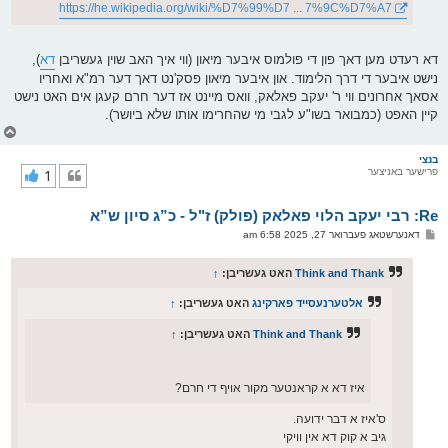
https://he.wikipedia.org/wiki/%D7%99%D7 ... 7%9C%D7%A7
דא רעדט מען דאך פון די פולמוס איבער מיאון (ווי איך האב שוין געשריבן
דא
),
נישט איבער די דרך הלימוד. און איבער מיאון פסק'נט דאך דער רמ"א ואחריו
אסאך אחרונים ווי ר' יעקב פאלאק, וואס מיינט אז דער חרם קעגן אים האט נישט
קיין האפט (כמבואר בשו"ע לגבי מי שהחרימו אותו שלא ביושר).
צ
ו
ר
בנצי
פרישער באניצער
1
י
ק
א
Re: רבי יעקב הלוי פאלאק (פולק) ז"ל - כ”ג סיון ש”א
ר
ו
פ
דאנערשטאג פעברואר 27, 2025 6:58 am
י
א
ף
ו
ס
Think and Thank
האט געשריבן:
↑
ט
אלטערנעסייד פארקינג
האט געשריבן:
↑
Think and Thank
האט געשריבן:
↑
איז דא א קראנטער מקור אויף די חרם?
ס'איז א דבר ידועה.
גיב א קוק דא אין וויקי