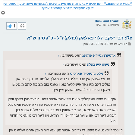
**בלויז פארזעצונג** - שרעקעדיגע זכרונות פון מיינע איבערלעבענישן זייענדיג קידנעפט אין
די קעטסקילס ניינטע קאפיטל ארויף
צ
ו
ר
Think and Thank
אקטיווער שרייבער
1
י
ק
א
Re: רבי יעקב הלוי פאלאק (פולק) ז"ל - כ”ג סיון ש”א
ר
ו
פ
זונטאג יאנואר 12, 2025 2:31 pm
י
א
ף
ו
ס
אלטערנעסייד פארקינג
האט געשריבן:
↑
ט
נישט קיין בהלה
האט געשריבן:
↑
אלטערנעסייד פארקינג
האט געשריבן:
↑
ער איז געווען אין חרם צוליב די נייע מהלך הלימוד עד סוף ימיו און
צוליב דעם מגן נאר אייניקלעך צוגיין נאנט צום מציבה סתם מענטשן
מעגן נאר זיין ביז 4 אמות אוועק מיין איך.
איך ווייס נישט פונקטליך צו עס איז אמת אדער נישט. אבער מען דארף וויסן
אז מען רעדט דא פון א צדיק וקדוש פון די גרעסטע פון די גרעסטע וואס כלל
ישראל האט פארמאגט, ער איז געווען דער רבי פון רבי שלום שכנא פון
לובלין, דער רבי און שווער (בזוו"ר) פון די רמ"א, און דער רבי פון גאנץ יהדות
פוילן.
קיינער לייקענט עס נישט. די גדולים אבער פון יענע דור האבן איהם געלייגט אין