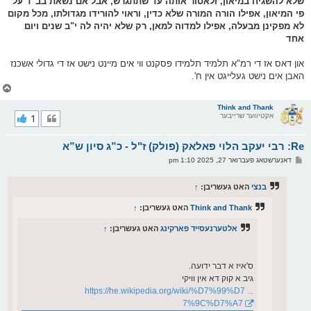
שלא להשגיח במיאון, ולאסור אותה עד שתתגרש, אבל אם נשאת בב"ד על
פי המיאון, אפילו הורה המורה שלא כדין, וראוי להורידו מגדולתו, מכל מקום
לא מפקינן מבעלה, אפילו למדוה למאן, רק שלא יהיה לה י"ב שנים ויום
אחד
און דאס אז די רמ"א תלמיד תלמידו פסקנט ווי אים מיינט נישט אז די גדולי אשכנז
האבן אים נישט געלייגט אין ח'.
צ
ו
ר
Think and Thank
אקטיווער שרייבער
1
י
ק
א
Re: רבי יעקב הלוי פאלאק (פולק) ז"ל - כ”ג סיון ש”א
ר
ו
פ
דאנערשטאג פעברואר 27, 2025 1:10 pm
י
א
ף
ו
ס
בנצי
האט געשריבן:
↑
ט
Think and Thank
האט געשריבן:
↑
אלטערנעסייד פארקינג
האט געשריבן:
↑
ס'איז א דבר ידועה.
גיב א קוק דא אין וויקי
https://he.wikipedia.org/wiki/%D7%99%D7 ...
7%9C%D7%A7