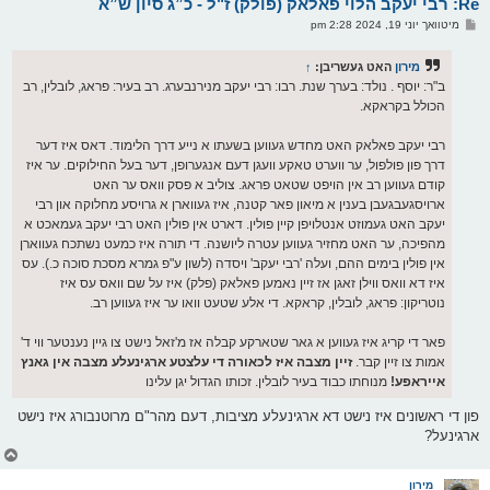
Re: רבי יעקב הלוי פאלאק (פולק) ז"ל - כ”ג סיון ש”א
ר
ו
פ
מיטוואך יוני 19, 2024 2:28 pm
י
א
ף
ו
ס
מירון
האט געשריבן:
↑
ט
ב"ר: יוסף . נולד: בערך שנת. רבו: רבי יעקב מנירנבערג. רב בעיר: פראג, לובלין, רב
הכולל בקראקא.
רבי יעקב פאלאק האט מחדש געווען בשעתו א נייע דרך הלימוד. דאס איז דער
דרך פון פולפול, ער ווערט טאקע וועגן דעם אנגערופן, דער בעל החילוקים. ער איז
קודם געווען רב אין הויפט שטאט פראג. צוליב א פסק וואס ער האט
ארויסגעבגעבן בענין א מיאון פאר קטנה, איז געווארן א גרויסע מחלוקה און רבי
יעקב האט געמוזט אנטלויפן קיין פולין. דארט אין פולין האט רבי יעקב געמאכט א
מהפיכה, ער האט מחזיר געווען עטרה ליושנה. די תורה איז כמעט נשתכח געווארן
אין פולין בימים ההם, ועלה 'רבי יעקב' ויסדה (לשון ע"פ גמרא מסכת סוכה כ.). עס
איז דא וואס ווילן זאגן אז זיין נאמען פאלאק (פלק) איז על שם וואס עס איז
נוטריקון: פראג, לובלין, קראקא. די אלע שטעט וואו ער איז געווען רב.
פאר די קריג איז געווען א גאר שטארקע קבלה אז מ'זאל נישט צו גיין נענטער ווי ד'
אמות צו זיין קבר.
זיין מצבה איז לכאורה די עלצטע ארגינעלע מצבה אין גאנץ
אייראפע!
מנוחתו כבוד בעיר לובלין. זכותו הגדול יגן עלינו
פון די ראשונים איז נישט דא ארגינעלע מציבות, דעם מהר"ם מרוטנבורג איז נישט
ארגינעל?
צ
ו
ר
מירון