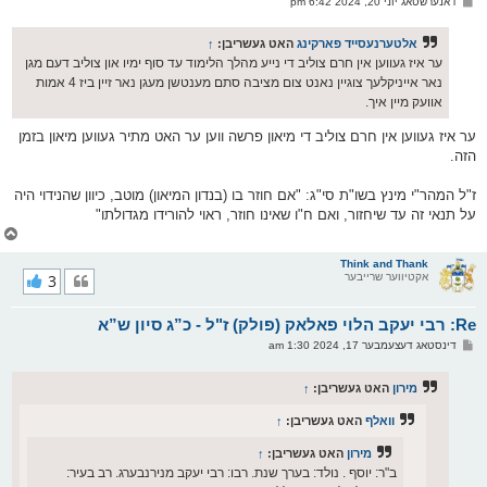
פ
דאנערשטאג יוני 20, 2024 6:42 pm
י
א
ף
ו
ס
אלטערנעסייד פארקינג
האט געשריבן:
↑
ט
ער איז געווען אין חרם צוליב די נייע מהלך הלימוד עד סוף ימיו און צוליב דעם מגן
נאר אייניקלעך צוגיין נאנט צום מציבה סתם מענטשן מעגן נאר זיין ביז 4 אמות
אוועק מיין איך.
ער איז געווען אין חרם צוליב די מיאון פרשה ווען ער האט מתיר געווען מיאון בזמן
הזה.
ז"ל המהר"י מינץ בשו"ת סי"ג: "אם חוזר בו (בנדון המיאון) מוטב, כיוון שהנידוי היה
על תנאי זה עד שיחזור, ואם ח"ו שאינו חוזר, ראוי להורידו מגדולתו"
צ
ו
ר
Think and Thank
אקטיווער שרייבער
3
י
ק
א
Re: רבי יעקב הלוי פאלאק (פולק) ז"ל - כ”ג סיון ש”א
ר
ו
פ
דינסטאג דעצעמבער 17, 2024 1:30 am
י
א
ף
ו
ס
מירון
האט געשריבן:
↑
ט
וואלף
האט געשריבן:
↑
מירון
האט געשריבן:
↑
ב"ר: יוסף . נולד: בערך שנת. רבו: רבי יעקב מנירנבערג. רב בעיר: