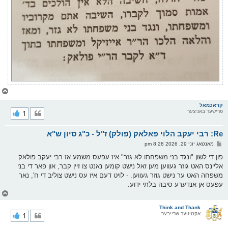
צ
ו
ר
קראכמאל
פרישער באניצער
1
י
ק
א
Re: רבי יעקב הלוי פאלאק (פולק) ז"ל - כ"ג סיון ש"א
ר
ו
פ
מאנטאג יוני 29, 2026 8:28 pm
י
א
ף
ו
פון די לשון "ונגד בני משפחתו לא גזר" איז עפעס משמע אז רבי יעקב פולאק
ס
אליינס האט גוזר געווען מען זאל נישט קומען נאנט צו זיין קבר, און פאר די בני
ט
משפחה האט ער נישט גוזר געווען. - לויט דעם איז עס נישט צוליב די ח', נאר
עפעס אן אנדערע סיבה בלתי ידוע.
צ
ו
ר
Think and Thank
אקטיווער שרייבער
1
י
ק