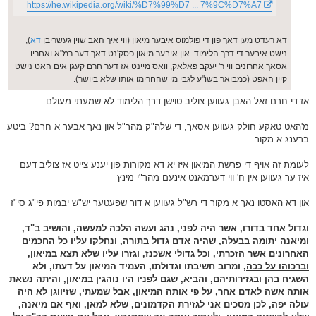
https://he.wikipedia.org/wiki/%D7%99%D7 ... 7%9C%D7%A7
דא רעדט מען דאך פון די פולמוס איבער מיאון (ווי איך האב שוין געשריבן
דא
),
נישט איבער די דרך הלימוד. און איבער מיאון פסק'נט דאך דער רמ"א ואחריו
אסאך אחרונים ווי ר' יעקב פאלאק, וואס מיינט אז דער חרם קעגן אים האט נישט
קיין האפט (כמבואר בשו"ע לגבי מי שהחרימו אותו שלא ביושר).
אז די חרם זאל האבן געווען צוליב טוישן דרך הלימוד לא שמעתי מעולם.
מ'האט טאקע חולק געווען אסאך, די שלה"ק מהר"ל און נאך אבער א חרם? ביטע
ברענג א מקור.
לעומת זה אויף די פרשת המיאון איז יא דא מקורות פון יענע צייט אז צוליב דעם
איז ער געווען אין ח' ווי דערמאנט אינעם מהר"י מינץ
און דא האסטו נאך א מקור די רש"ל געווען א דור שפעטער יש"ש יבמות פי"ג סי"ז
וגדול אחד בדורו, אשר היה לפני, נהג ועשה הלכה למעשה, והושיב ב"ד,
ומיאנה יתומה בבעלה, שהיה אדם גדול בתורה, ונחלקו עליו כל החכמים
האחרונים אשר הזכרתי, וכל גדולי אשכנז, וגזרו עליו שלא תצא במיאון,
וברכוהו על ככה,
ומרוב חשיבתו וגדולתו, העמיד המיאון על דעתו, ולא
השגיח בהן ובגזירותיהם, והביא, שגם לפניו היו נוהגין במיאון, והיתה נשאת
אותה אשה לאדם אחר, על פי אותה המיאון, אבל שמעתי, שזיווגן לא היה
עולה יפה, לכן מסכים אני לגזירת הקדמונים, שלא למאן, ואף אם מיאנה,