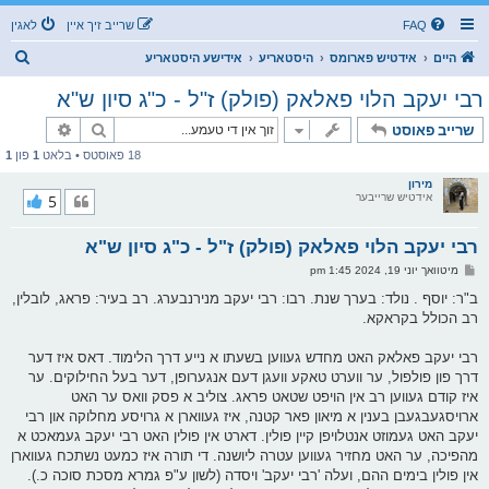
FAQ
שרייב זיך איין
לאגין
ז
היים
אידטיש פארומס
היסטאריע
אידישע היסטאריע
ו
רבי יעקב הלוי פאלאק (פולק) ז"ל - כ"ג סיון ש"א
ך
זוך
פארגעשרי
שרייב פאוסט
18 פאוסטס • בלאט
1
פון
1
מירון
אידטיש שרייבער
5
רבי יעקב הלוי פאלאק (פולק) ז"ל - כ"ג סיון ש"א
פ
מיטוואך יוני 19, 2024 1:45 pm
א
ו
ב"ר: יוסף . נולד: בערך שנת. רבו: רבי יעקב מנירנבערג. רב בעיר: פראג, לובלין,
ס
רב הכולל בקראקא.
ט
רבי יעקב פאלאק האט מחדש געווען בשעתו א נייע דרך הלימוד. דאס איז דער
דרך פון פולפול, ער ווערט טאקע וועגן דעם אנגערופן, דער בעל החילוקים. ער
איז קודם געווען רב אין הויפט שטאט פראג. צוליב א פסק וואס ער האט
ארויסגעבגעבן בענין א מיאון פאר קטנה, איז געווארן א גרויסע מחלוקה און רבי
יעקב האט געמוזט אנטלויפן קיין פולין. דארט אין פולין האט רבי יעקב געמאכט א
מהפיכה, ער האט מחזיר געווען עטרה ליושנה. די תורה איז כמעט נשתכח געווארן
אין פולין בימים ההם, ועלה 'רבי יעקב' ויסדה (לשון ע"פ גמרא מסכת סוכה כ.).