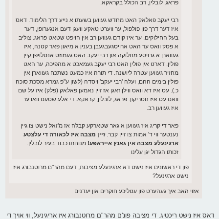
פראג, לובלין, רב הכולל בקראקא.
רבי יעקב פאלאק האט מחדש געווען בשעתו א נייע דרך הלימוד. דאס
איז דער דרך פון פולפול, ער ווערט טאקע וועגן דעם אנגערופן, דער
בעל החילוקים. ער איז קודם געווען רב אין הויפט שטאט פראג. צוליב
א פסק וואס ער האט ארויסגעבגעבן בענין א מיאון פאר קטנה, איז
געווארן א גרויסע מחלוקה און רבי יעקב האט געמוזט אנטלויפן קיין
פולין. דארט אין פולין האט רבי יעקב געמאכט א מהפיכה, ער האט
מחזיר געווען עטרה ליושנה. די תורה איז כמעט נשתכח געווארן אין
פולין בימים ההם, ועלה 'רבי יעקב' ויסדה (לשון ע"פ גמרא מסכת סוכה
כ.). עס איז דא וואס ווילן זאגן אז זיין נאמען פאלאק (פלק) איז על שם
וואס עס איז נוטריקון: פראג, לובלין, קראקא. די אלע שטעט וואו ער
איז געווען רב.
פאר די קריג איז געווען א גאר שטארקע קבלה אז מ'זאל נישט צו גיין
נענטער ווי ד' אמות צו זיין קבר.
זיין מצבה איז לכאורה די עלצטע
ארגינעלע מצבה אין גאנץ אייראפע!
מנוחתו כבוד בעיר לובלין.
זכותו הגדול יגן עלינו
פון די ראשונים איז נישט דא ארגינעלע מציבות, דעם מהר"ם מרוטנבורג איז
נישט ארגינעל?
אזוי האב איך געהערט פון עטליכע חוקרים און יעדנים
דאס איז נישט ריכטיג. די מציבה פונ'ם מהר"ם מרוטנבורג איז אריגינעל, ווי אויך די