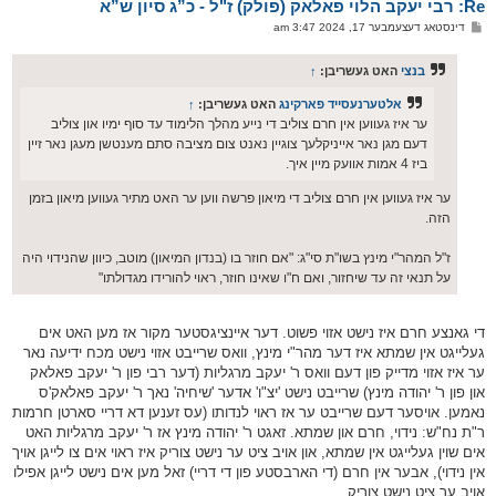
Re: רבי יעקב הלוי פאלאק (פולק) ז"ל - כ”ג סיון ש”א
ר
ו
פ
דינסטאג דעצעמבער 17, 2024 3:47 am
י
א
ף
ו
ס
בנצי
האט געשריבן:
↑
ט
אלטערנעסייד פארקינג
האט געשריבן:
↑
ער איז געווען אין חרם צוליב די נייע מהלך הלימוד עד סוף ימיו און צוליב
דעם מגן נאר אייניקלעך צוגיין נאנט צום מציבה סתם מענטשן מעגן נאר זיין
ביז 4 אמות אוועק מיין איך.
ער איז געווען אין חרם צוליב די מיאון פרשה ווען ער האט מתיר געווען מיאון בזמן
הזה.
ז"ל המהר"י מינץ בשו"ת סי"ג: "אם חוזר בו (בנדון המיאון) מוטב, כיוון שהנידוי היה
על תנאי זה עד שיחזור, ואם ח"ו שאינו חוזר, ראוי להורידו מגדולתו"
די גאנצע חרם איז נישט אזוי פשוט. דער איינציגסטער מקור אז מען האט אים
געלייגט אין שמתא איז דער מהר"י מינץ, וואס שרייבט אזוי נישט מכח ידיעה נאר
ער איז אזוי מדייק פון דעם וואס ר' יעקב מרגליות (דער רבי פון ר' יעקב פאלאק
און פון ר' יהודה מינץ) שרייבט נישט 'יצ"ו' אדער 'שיחיה' נאך ר' יעקב פאלאק'ס
נאמען. אויסער דעם שרייבט ער אז ראוי לנדותו (עס זענען דא דריי סארטן חרמות
ר"ת נח"ש: נידוי, חרם און שמתא. זאגט ר' יהודה מינץ אז ר' יעקב מרגליות האט
אים שוין געלייגט אין שמתא, און אויב ציט ער נישט צוריק איז ראוי אים צו לייגן אויך
אין נידוי), אבער אין חרם (די הארבסטע פון די דריי) זאל מען אים נישט לייגן אפילו
אויב ער ציט נישט צוריק.