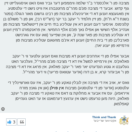
מציבה פון ר' אלכסנדר ב"ר שלמה וויממפען דער גביר וואס האט אויסגעלייזט זיין
גוף קדוש. אבער די מציבה פונ'ם מהר"ם מרוטנבורג איז ווייט נישט די עלטסטע.
אין מאגענצא זענען דא די אריגינעלע מציבות פון רבינו גרשום מאור הגולה (נפטר
בשנת ד"א ת"ת), פון זיין תלמיד ר' יעקב בר יקר (רש"י'ס רבי), און פון ר' משולם בן
קלונימוס. אויסער דעם זענען דא אין עטליכע בתי חיים אין דייטשלאנד מציבות פון
אנהייב אלף השישי און אפילו נאך פונ'ם אלף החמישי. אין פראנקפורט ד'מיין זענען
דא עטליכע מציבות פון פאר שנת ק', און אין שפייער (וואו עס איז גארנישט
פארבליבן פון די בית החיים) זענען דא אינ'ם מוזעאום עטליכע מציבות פון
ווירמייזא פון יענע יארן.
אבער אפילו פון די אחרונים זענען דא מציבות וואס זענען עלטער ווי ר' יעקב
פאלאק'ס. אין ווירמייזא למשל איז דא די מציבה פונ'ם מהרי"ל, וועלכער האט
געלעבט א גוטע הונדערט יאר פאר ר' יעקב פאלאק. אין פראג איז דא די מציבה
פון ר' אביגדור קרא, א בן דורו (אדער עטוואס פריער) ווי דער מהרי"ל.
וואס יא, אויב איז די מציבה אין לובלין טאקע פון ר' יעקב, איז עס ווארשיינליך די
עלטסטע (אדער פון די עלטסטע) מציבות
אין פוילן
(און אין גאנץ מזרח
אייראפע). עס איז אבער א מחלוקת צו דאס איז טאקע די מציבה פון ר' יעקב
פאלאק, היות מען טרעפט נישט אין ערגעץ דערמאנט אז ער האט געהייסן
קאפלמאן.
צ
ו
ר
Think and Thank
אקטיווער שרייבער
3
י
ק
א