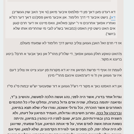
דא רעדט מען דאך פון די פולמוס איבער מיאון (ווי איך האב שוין געשריבן
דא
), נישט איבער די דרך הלימוד. און איבער מיאון פסק'נט דאך דער רמ"א
ואחריו אסאך אחרונים ווי ר' יעקב פאלאק, וואס מיינט אז דער חרם קעגן
אים האט נישט קיין האפט (כמבואר בשו"ע לגבי מי שהחרימו אותו שלא
ביושר).
אז די חרם זאל האבן געווען צוליב טוישן דרך הלימוד לא שמעתי מעולם.
מ'האט טאקע חולק געווען אסאך, די שלה"ק מהר"ל און נאך אבער א חרם? ביטע
ברענג א מקור.
לעומת זה אויף די פרשת המיאון איז יא דא מקורות פון יענע צייט אז צוליב דעם
איז ער געווען אין ח' ווי דערמאנט אינעם מהר"י מינץ
און דא האסטו נאך א מקור די רש"ל געווען א דור שפעטער יש"ש יבמות פי"ג סי"ז
וגדול אחד בדורו, אשר היה לפני, נהג ועשה הלכה למעשה, והושיב ב"ד,
ומיאנה יתומה בבעלה, שהיה אדם גדול בתורה, ונחלקו עליו כל החכמים
האחרונים אשר הזכרתי, וכל גדולי אשכנז, וגזרו עליו שלא תצא במיאון,
וברכוהו על ככה,
ומרוב חשיבתו וגדולתו, העמיד המיאון על דעתו, ולא
השגיח בהן ובגזירותיהם, והביא, שגם לפניו היו נוהגין במיאון, והיתה
נשאת אותה אשה לאדם אחר, על פי אותה המיאון, אבל שמעתי, שזיווגן
לא היה עולה יפה, לכן מסכים אני לגזירת הקדמונים, שלא למאן, ואף אם