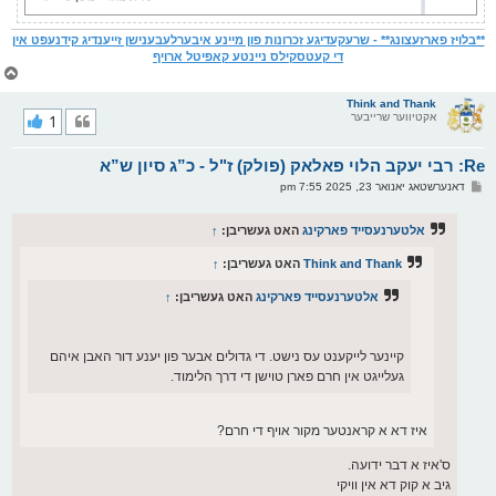
**בלויז פארזעצונג** - שרעקעדיגע זכרונות פון מיינע איבערלעבענישן זייענדיג קידנעפט אין
די קעטסקילס ניינטע קאפיטל ארויף
צ
ו
ר
Think and Thank
אקטיווער שרייבער
1
י
ק
א
Re: רבי יעקב הלוי פאלאק (פולק) ז"ל - כ”ג סיון ש”א
ר
ו
פ
דאנערשטאג יאנואר 23, 2025 7:55 pm
י
א
ף
ו
ס
אלטערנעסייד פארקינג
האט געשריבן:
↑
ט
Think and Thank
האט געשריבן:
↑
אלטערנעסייד פארקינג
האט געשריבן:
↑
קיינער לייקענט עס נישט. די גדולים אבער פון יענע דור האבן איהם
געלייגט אין חרם פארן טוישן די דרך הלימוד.
איז דא א קראנטער מקור אויף די חרם?
ס'איז א דבר ידועה.
גיב א קוק דא אין וויקי