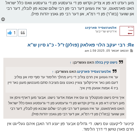
מען רעדט דא פון א צדיק וקדוש פון די גרעסטע פון די גרעסטע וואס כלל ישראל
האט פארמאגט, ער איז געווען דער רבי פון רבי שלום שכנא פון לובלין, דער רבי
און שווער (בזוו"ר) פון די רמ"א, און דער רבי פון גאנץ יהדות פוילן.
צ
ו
ר
אלטערנעסייד פארקינג
אידטיש שרייבער
1
י
ק
א
Re: רבי יעקב הלוי פאלאק (פולק) ז"ל - כ”ג סיון ש”א
ר
ו
פ
זונטאג יאנואר 05, 2025 1:59 am
י
א
ף
ו
ס
נישט קיין בהלה
האט געשריבן:
↑
ט
אלטערנעסייד פארקינג
האט געשריבן:
↑
ער איז געווען אין חרם צוליב די נייע מהלך הלימוד עד סוף ימיו און צוליב
דעם מגן נאר אייניקלעך צוגיין נאנט צום מציבה סתם מענטשן מעגן נאר זיין
ביז 4 אמות אוועק מיין איך.
איך ווייס נישט פונקטליך צו עס איז אמת אדער נישט. אבער מען דארף וויסן אז
מען רעדט דא פון א צדיק וקדוש פון די גרעסטע פון די גרעסטע וואס כלל ישראל
האט פארמאגט, ער איז געווען דער רבי פון רבי שלום שכנא פון לובלין, דער רבי
און שווער (בזוו"ר) פון די רמ"א, און דער רבי פון גאנץ יהדות פוילן.
קיינער לייקענט עס נישט. די גדולים אבער פון יענע דור האבן איהם געלייגט אין
חרם פארן טוישן די דרך הלימוד.