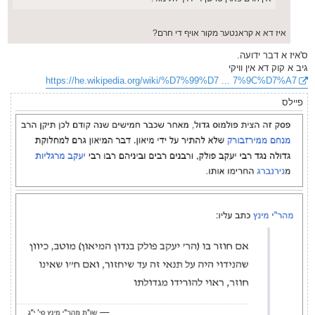
איז דא א קראנטער מקור אויף די חרם?
ס'איז א דבר ידועה.
גיב א קוק דא אין וויקי
https://he.wikipedia.org/wiki/%D7%99%D7 ... 7%9C%D7%A7
פיילס