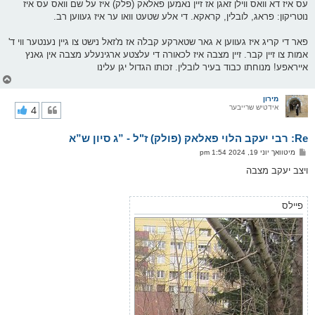
עס איז דא וואס ווילן זאגן אז זיין נאמען פאלאק (פלק) איז על שם וואס עס איז
נוטריקון: פראג, לובלין, קראקא. די אלע שטעט וואו ער איז געווען רב.
פאר די קריג איז געווען א גאר שטארקע קבלה אז מ'זאל נישט צו גיין נענטער ווי ד'
אמות צו זיין קבר. זיין מצבה איז לכאורה די עלצטע ארגינעלע מצבה אין גאנץ
אייראפע! מנוחתו כבוד בעיר לובלין. זכותו הגדול יגן עלינו
צ
ו
ר
מירון
אידטיש שרייבער
4
י
ק
א
Re: רבי יעקב הלוי פאלאק (פולק) ז"ל - ”ג סיון ש”א
ר
ו
פ
מיטוואך יוני 19, 2024 1:54 pm
י
א
ף
ו
ויצב יעקב מצבה
ס
ט
פיילס