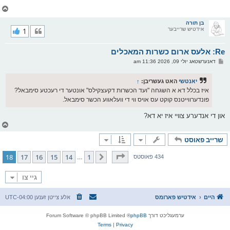
צ
ו
ר
בן תורה
אידטיש שרייבער
1
י
ק
א
Re: אלעס ארום כשרות המאכלים
ר
ו
פ
דאנערשטאג יולי 09, 2026 11:36 am
י
א
ף
ו
ס
יאנטשי
האט געשריבן:
↑
ט
איז בכלל דא א השגחה "ועד הכשרות דקעצקילס" אונטער די רעכטע סימבאל?
פונדערווייטנס קוקט עס אויס ווי די וועלאווע הכשר סימבאל.
און די אנדערע צוויי איז יא דא?
צ
ו
שרייב פאוסט
ר
י
ק
בלאט
18
פון
18
18
17
16
15
14
1
פריערדיגע
434 פאוסטס
…
א
ר
ו
גיי צו
י
ף
היים
אידטיש פארומס
אלע צייטן זענען
UTC-04:00
ערמעגליכט דורך
phpBB
® Forum Software © phpBB Limited
Terms
|
Privacy