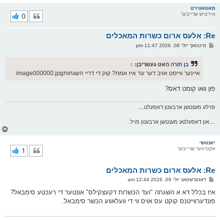
ו
ר
מאטאווירט
אידטיש שרייבער
0
י
ק
א
Re: אלעס ארום כשרות המאכלים
ר
ו
פ
מיטוואך יולי 08, 2026 11:47 pm
י
א
ף
ו
ס
בן תורה
האט געשריבן:
↑
ט
איינער ווייסט אויב דער עד איז אמת? קוק די דריי השגחותimage000000.jpg
פון וואו קומט דאס?
פוילע מענטשן ארבעטן דאפעלט....
....און דאפעלטע מענטשן ארבעטן פויל.
צ
ו
ר
יאנטשי
אקטיווער שרייבער
1
י
ק
א
Re: אלעס ארום כשרות המאכלים
ר
ו
פ
דאנערשטאג יולי 09, 2026 12:44 am
י
א
ף
ו
איז בכלל דא א השגחה "ועד הכשרות דקעצקילס" אונטער די רעכטע סימבאל?
ס
פונדערווייטנס קוקט עס אויס ווי די וועלאווע הכשר סימבאל.
ט