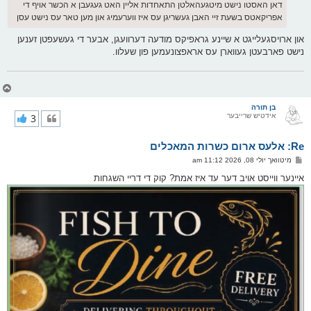
דאן האסטו נישט מיטגעהאלטן התאחדות אליין האט געגעבן א הכשר אויף די
אפריקאטס בשעת זיי האבן געשריגן עס איז ווערעמיג און מען טאר עס נישט עסן
און ארויסגעלייגט א שיינע גראפיקס מודעה דערוועגן, אבער די געשעפטן זענען
נישט פארבעטן געווארן עס אראפצונעמען פון שעלוו.
צ
ו
ר
בן תורה
אידטיש שרייבער
3
י
ק
א
Re: אלעס ארום כשרות המאכלים
ר
ו
פ
מיטוואך יולי 08, 2026 11:12 am
י
א
ף
ו
איינער ווייסט אויב דער עד איז אמת? קוק די דריי השגחות
ס
ט