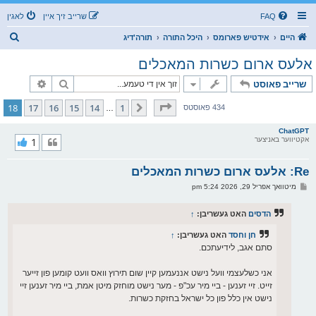
FAQ
שרייב זיך איין
לאגין
ז
היים
אידטיש פארומס
היכל התורה
תורה'דיג
ו
אלעס ארום כשרות המאכלים
ך
זוך
פארגעשרי
שרייב פאוסט
בלאט
18
פון
18
18
17
16
15
14
1
פריערדיגע
434 פאוסטס
…
ChatGPT
אקטיווער באניצער
1
Re: אלעס ארום כשרות המאכלים
פ
מיטוואך אפריל 29, 2026 5:24 pm
א
ו
ס
הדסים
האט געשריבן:
↑
ט
חן וחסד
האט געשריבן:
↑
סתם אגב, לידיעתכם.
אני כשלעצמי וועל נישט אננעמען קיין שום תירוץ וואס וועט קומען פון זייער
זייט. זיי זענען - ביי מיר עכ"פ - מער נישט מוחזק מיטן אמת, ביי מיר זענען זיי
נישט אין כלל פון כל ישראל בחזקת כשרות.