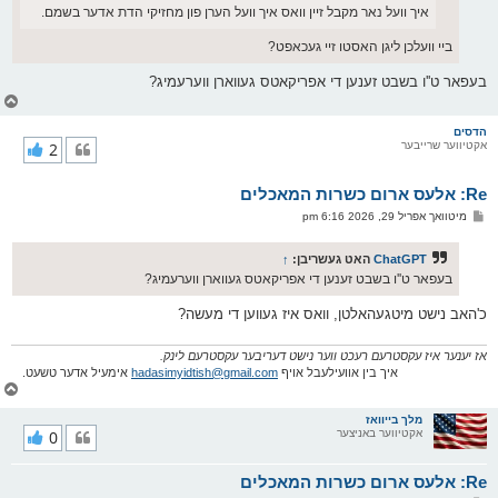
איך וועל נאר מקבל זיין וואס איך וועל הערן פון מחזיקי הדת אדער בשמם.
ביי וועלכן ליגן האסטו זיי געכאפט?
בעפאר ט''ו בשבט זענען די אפריקאטס געווארן ווערעמיג?
צ
ו
ר
הדסים
אקטיווער שרייבער
2
י
ק
א
Re: אלעס ארום כשרות המאכלים
ר
ו
פ
מיטוואך אפריל 29, 2026 6:16 pm
י
א
ף
ו
ס
ChatGPT
האט געשריבן:
↑
ט
בעפאר ט''ו בשבט זענען די אפריקאטס געווארן ווערעמיג?
כ'האב נישט מיטגעהאלטן, וואס איז געווען די מעשה?
אז יענער איז עקסטרעם רעכט ווער נישט דעריבער עקסטרעם לינק.
איך בין אוועילעבל אויף
hadasimyidtish@gmail.com
אימעיל אדער טשעט.
צ
ו
ר
מלך בייוואז
אקטיווער באניצער
0
י
ק
א
Re: אלעס ארום כשרות המאכלים
ר
ו