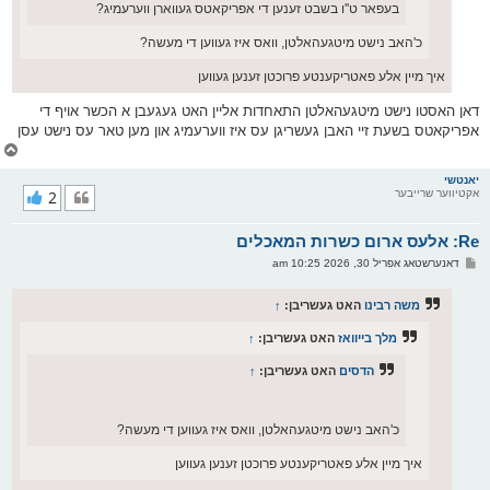
בעפאר ט''ו בשבט זענען די אפריקאטס געווארן ווערעמיג?
כ'האב נישט מיטגעהאלטן, וואס איז געווען די מעשה?
איך מיין אלע פאטריקענטע פרוכטן זענען געווען
דאן האסטו נישט מיטגעהאלטן התאחדות אליין האט געגעבן א הכשר אויף די
אפריקאטס בשעת זיי האבן געשריגן עס איז ווערעמיג און מען טאר עס נישט עסן
צ
ו
ר
יאנטשי
אקטיווער שרייבער
2
י
ק
א
Re: אלעס ארום כשרות המאכלים
ר
ו
פ
דאנערשטאג אפריל 30, 2026 10:25 am
י
א
ף
ו
ס
משה רבינו
האט געשריבן:
↑
ט
מלך בייוואז
האט געשריבן:
↑
הדסים
האט געשריבן:
↑
כ'האב נישט מיטגעהאלטן, וואס איז געווען די מעשה?
איך מיין אלע פאטריקענטע פרוכטן זענען געווען