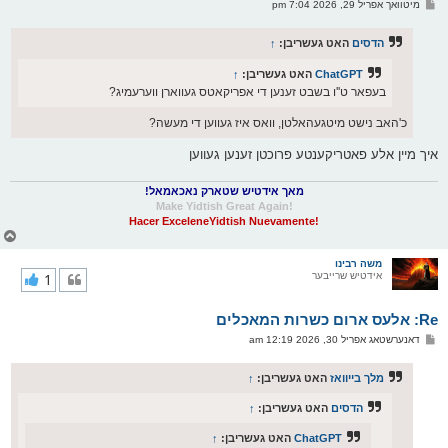
פ
מיטוואך אפריל 29, 2026 7:04 pm
י
א
ף
ו
ס
הדסים
האט געשריבן:
↑
ט
ChatGPT
האט געשריבן:
↑
בעפאר ט''ו בשבט זענען די אפריקאטס געווארן ווערעמיג?
כ'האב נישט מיטגעהאלטן, וואס איז געווען די מעשה?
איך מיין אלע פאטריקענטע פרוכטן זענען געווען
מאך אידטיש שטארק נאכאמאל!
!Make Yidtish Great Again
!Hacer ExceleneYidtish Nuevamente
צ
ו
ר
משה רבינו
אידטיש שרייבער
1
י
ק
א
Re: אלעס ארום כשרות המאכלים
ר
ו
פ
דאנערשטאג אפריל 30, 2026 12:19 am
י
א
ף
ו
ס
מלך בייוואז
האט געשריבן:
↑
ט
הדסים
האט געשריבן:
↑
ChatGPT
האט געשריבן:
↑