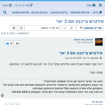
FAQ
שרייב זיך איין
לאגין
ז
היים
אידטיש פארומס
ברוכים הבאים
ברוכים הבאים - אידטיש פארום
ו
אידטיש צייכנט אפ 3 יאר
ך
זוך
פארגעשרי
שרייב פאוסט
6 פאוסטס • בלאט
1
פון
1
never say never
אידטיש שרייבער
8
אידטיש צייכנט אפ 3 יאר
פ
מאנטאג יוני 22, 2026 12:19 am
א
ו
דער וואך מוצאי שבת וועט אידטיש אפצייכן 3 יאר פון ווען ס'האט זיך געפענט.
ס
ט
סטעי טונד,
האט איר אדער איינער פון אייער משפחה מעדיקעיד?
איר קענט באקומען נאכטמאל, גראסערי ארדערס, אינגאנצן אומזיסט וואו אויך קענט איר
באקומען אלע סארט קיטשען אפלייענסעס אינגאנצן אומזיסט.
צו הערן אויב איר זענט עלעזשיבל קענט איר רופן אדער טעקסטן צו 718-819-1059
צ
ו
ר
כא כא כא
אקטיווער באניצער
י