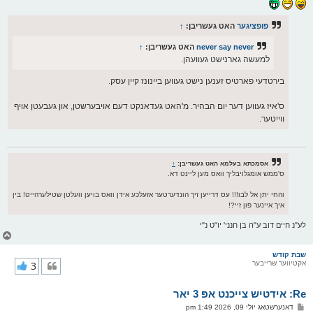
ף
ו
ס
ט
פופציגער
האט געשריבן:
↑
never say never
האט געשריבן:
↑
למעשה גארנישט געוועהן.
בירטדעי פארטיס זענען נישט געווען ביינונז קיין עסק.
ס'איז געווען דער יום הבהיר. מ'האט געדאנקט דעם אויבערשטן, און געבעטן אויף
ווייטער.
אסמכתא בעלמא האט געשריבן:
↑
ס'ממש אומגלויבליך וואס מען ליינט דא.
והחי יתן אל לבו!!! עס דרייען זיך הונדערטער אזעלכע אידן וואס בויען וועלטן שטילערהייט! בין
איך איינער פון זיי?!
לע"נ חיים דוב ע"ה בן חנני' יו"ט נ"י
צ
ו
ר
שבת קודש
אקטיווער שרייבער
3
י
ק
א
Re: אידטיש צייכנט אפ 3 יאר
ר
ו
פ
דאנערשטאג יולי 09, 2026 1:49 pm
י