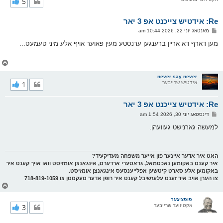
5
ק
א
Re: אידטיש צייכנט אפ 3 יאר
ר
ו
פ
מאנטאג יוני 22, 2026 10:44 am
י
א
ף
ו
מען דארף דא אריין ברענגען ערנסטע מעין פאוער אויף אלע מיני טעמעס...
ס
ט
צ
ו
ר
never say never
אידטיש שרייבער
1
י
ק
א
Re: אידטיש צייכנט אפ 3 יאר
ר
ו
פ
דינסטאג יוני 30, 2026 1:54 am
י
א
ף
ו
למעשה גארנישט געוועהן.
ס
ט
האט איר אדער איינער פון אייער משפחה מעדיקעיד?
איר קענט באקומען נאכטמאל, גראסערי ארדערס, אינגאנצן אומזיסט וואו אויך קענט איר
באקומען אלע סארט קיטשען אפלייענסעס אינגאנצן אומזיסט.
צו הערן אויב איר זענט עלעזשיבל קענט איר רופן אדער טעקסטן צו 718-819-1059
צ
ו
ר
פופציגער
אקטיווער שרייבער
3
י
ק
א