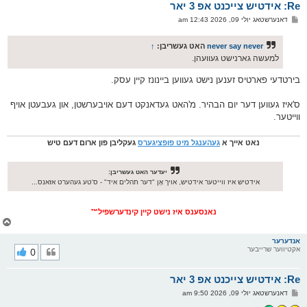
Re: אידטיש צייכנט אפ 3 יאר
ר
ו
פ
דאנערשטאג יולי 09, 2026 12:43 am
י
א
ף
ו
ס
never say never
האט געשריבן:
↑
ט
למעשה גארנישט געוועהן.
בירטדעי פארטיס זענען נישט געווען ביינונז קיין עסק.
ס'איז געווען דער יום הבהיר. מ'האט געדאנקט דעם אויבערשטן, און געבעטן אויף
ווייטער.
נאט אייך א
געהענגל מיט פופציגערס
געקליבן פון ארום דעם טיש
יעדער האט געשריבן:
אידטיש איז ווייטער אידטיש, אויך אָן "דער תהלים איד" - ס'טע געהערט אזאנס...
נאנסענס איז נישט קיין קינדערשפיל™
צ
ו
ר
אנדערער
אקטיווער שרייבער
0
י
ק
א
Re: אידטיש צייכנט אפ 3 יאר
ר
ו
פ
דאנערשטאג יולי 09, 2026 9:50 am
י
א