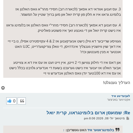
3. עס זענען אוודאי דא אסאך (לכאורה רוב) חסידי מהר"א וואס האלטן אז
בלומינג גראוו איז א חלק פון קרית יואל און מען ברויך שטיין על המשמר.
4. עס זענען דא אסאך (לכאורה רוב) חסידי מהרי"י וואס האלטן אז בלומינג גראוו
איז נישט קרית יואל און די גאנצע זאך איז פשוטע פאליטיק.
געוויסע שרייבער דא ווילן נישט אנערקענען אז 2 & 4 עקזיסטירט אפילו, נו ביי זיי
איז דאך שוין וויזשניץ גענצליך אינדרויסן, די וואלן צוריקגעדרייט, UJC האט
אונטער א מנין מענטשן וכדו'
און דאס איז די חילוק צווישן די 2 זייטן, איין זייט זעט אז עס איז דא א צווייטע
אבער האלט אז יענער איז נישט גערעכט בשעת די אנדערע גלויבט בכלל נישט
אז עס איז דא 100טער יודן וואס האלטן אנדערש ווי זיי
הערליך גענוגלט!
צ
ו
ר
לעבעדיגע איד
אקטיווער באניצער
0
י
ק
א
Re: שמועסן ארום בלומינגראוו, קרית יואל
ר
ו
פ
מיטוואך יולי 08, 2026 8:06 pm
י
א
ף
ו
ס
בלומינגראווער איד
האט געשריבן:
↑
ט