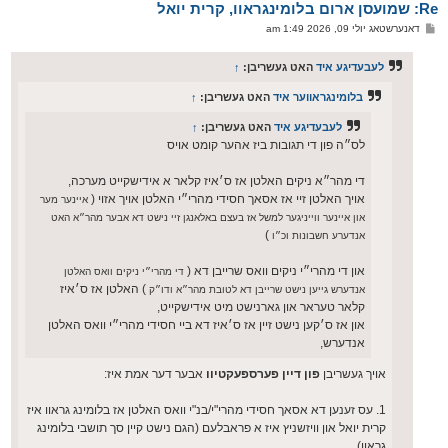
Re: שמועסן ארום בלומינגראוו, קרית יואל
ר
ו
פ
דאנערשטאג יולי 09, 2026 1:49 am
י
א
ף
ו
ס
לעבעדיגע איד
האט געשריבן:
↑
ט
בלומינגראווער איד
האט געשריבן:
↑
לעבעדיגע איד
האט געשריבן:
↑
לס״ה פון די תגובות ביז אהער קומט אויס
די מהר״א ניקים האלטן אז ס׳איז קלאר א אידישקייט מערכה,
אויך האלטן זיי אז אסאך חסידי מהרי״י האלטן אויך אזוי (
איינער מער
און איינער ווייניגער למשל אז בעצם באלאנגן זיי נישט דא אבער מהר״א האט
)
אנדערע חשבונות וכ״ו
און די מהרי״י ניקים וואס שרייבן דא (
די מהרי״י ניקים וואס האלטן
) האלטן אז ס׳איז
אנדערש גייען נישט שרייבן דא לטובת מהר״א ודו״ק
קלאר טעראר און גארנישט מיט אידישקייט,
און אז ס׳קען נישט זיין אז ס׳איז דא ביי חסידי מהרי״י וואס האלטן
אנדערש,
אויך געשריבן
פון דיין פערספעקטיוו
אבער דער אמת איז:
1. עס זענען דא אסאך חסידי מהרי"י/בנ"י וואס האלטן אז בלומינג גראוו איז
קרית יואל און וויזשניץ איז א פראבלעם (הגם נישט קיין סך תושבי בלומינג
גראוו),