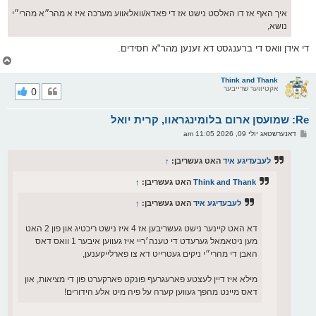
איך האף אז דו האלסט נישט אז די פאדא/וואלאווע מערכה איז א מהר״א מהרי״י
נושא,
די אידן וואס די ברענגסט דא זענען מהר"א חסידים.
צ
ו
ר
Think and Thank
אקטיווער שרייבער
0
י
ק
א
Re: שמועסן ארום בלומינגראוו, קרית יואל
ר
ו
פ
דאנערשטאג יולי 09, 2026 11:05 am
י
א
ף
ו
ס
לעבעדיגע איד
האט געשריבן:
↑
ט
Think and Thank
האט געשריבן:
↑
לעבעדיגע איד
האט געשריבן:
↑
דא האט קיינער נישט געשריבען אז 4 איז נישט ריכטיג און פון 2 האט
מען ניטאמאל גערעדט די טענה׳ריי איז געווען איבער 1 וואס דאס
האבן די מהרי״י ניקים געטרייט דא צו פארלייקענען,
מילא איז דיין לעצטע פארעגרעף פונקט פארקערט פון די מציאות, און
דאס מיינט מהפך געווען קערה על פיה מיט אלע הידורים!