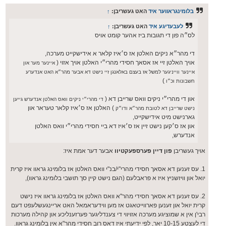
ט
בלומינגראווער איד
האט געשריבן:
↑
לעבעדיגע איד
האט געשריבן:
↑
לס״ה פון די תגובות ביז אהער קומט אויס
די מהר״א ניקים האלטן אז ס׳איז קלאר א אידישקייט מערכה,
אויך האלטן זיי אז אסאך חסידי מהרי״י האלטן אויך אזוי (
איינער מער און
איינער ווייניגער למשל אז בעצם באלאנגן זיי נישט דא אבער מהר״א האט אנדערע
)
חשבונות וכ״ו
און די מהרי״י ניקים וואס שרייבן דא (
די מהרי״י ניקים וואס האלטן אנדערש גייען
) האלטן אז ס׳איז קלאר טעראר און
נישט שרייבן דא לטובת מהר״א ודו״ק
גארנישט מיט אידישקייט,
און אז ס׳קען נישט זיין אז ס׳איז דא ביי חסידי מהרי״י וואס האלטן
אנדערש,
אויך געשריבן
פון דיין פערספעקטיוו
אבער דער אמת איז:
1. עס זענען דא אסאך חסידי מהרי"י/בנ"י וואס האלטן אז בלומינג גראוו איז קרית
יואל און וויזשניץ איז א פראבלעם (הגם נישט קיין סך תושבי בלומינג גראוו),
2. עס זענען דא אסאך חסידי מהר"א וואס האלטן אז בלומינג גראוו איז נישט
קרית יואל און זענען פארווייטאגט אז מען ווידעראמאל האט אריינגעשלעפט דעם
רבי'ן אין א שמוציגע מערכה אזויווי די צענדליגער פערזענליכע און קהילה מערכות
די לעצטע 10-15 יאר, לפי ידיעתי איז דאס רוב חסידי מהר"א אין בלומינג גראוו.