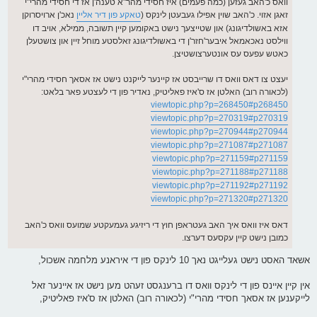
וואס כ'האב געזען (כמה פעמים) איז חסידי מהר"א טענה'ן אז די חסידי מהרי"י
זאגן אזוי. כ'האב שוין אפילו געבעטן לינקס (
טאקע פון דיר אליין
נאכ'ן ארויסרוקן
אזא באשולדיגונג) און שטייצעך נישט באקומען קיין תשובה, ממילא, אויב דו
ווילסט נאכאמאל איבער'חזר'ן די באשולדיגונג זאלסטע מוחל זיין און צושטעלן
כאטש עפעס עס אונטערצושטיצן.
יעצט צו דאס וואס דו שרייבסט אז קיינער לייקנט נישט אז אסאך חסידי מהרי"י
(לכאורה רוב) האלטן אז ס'איז פאליטיק, נאדיר פון די לעצטע פאר בלאט:
viewtopic.php?p=268450#p268450
viewtopic.php?p=270319#p270319
viewtopic.php?p=270944#p270944
viewtopic.php?p=271087#p271087
viewtopic.php?p=271159#p271159
viewtopic.php?p=271188#p271188
viewtopic.php?p=271192#p271192
viewtopic.php?p=271320#p271320
דאס איז וואס איך האב געטראפן חוץ די ריזיגע געמעקטע שמועס וואס כ'האב
כמובן נישט קיין עקסעס דערצו.
אשאד האסט נישט געלייגט נאך 10 לינקס פון די איראנע מלחמה אשכול,
אין קיין איינס פון די לינקס וואס דו ברענגסט זעהט מען נישט אז איינער זאל
לייקענען אז אסאך חסידי מהרי"י (לכאורה רוב) האלטן אז ס'איז פאליטיק,