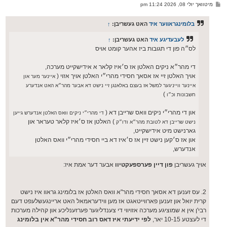
ו
פ
מיטוואך יולי 08, 2026 11:24 pm
י
א
ף
ו
ס
בלומינגראווער איד
האט געשריבן:
↑
ט
לעבעדיגע איד
האט געשריבן:
↑
לס״ה פון די תגובות ביז אהער קומט אויס
די מהר״א ניקים האלטן אז ס׳איז קלאר א אידישקייט מערכה,
אויך האלטן זיי אז אסאך חסידי מהרי״י האלטן אויך אזוי (
איינער מער און
איינער ווייניגער למשל אז בעצם באלאנגן זיי נישט דא אבער מהר״א האט אנדערע
)
חשבונות וכ״ו
און די מהרי״י ניקים וואס שרייבן דא (
די מהרי״י ניקים וואס האלטן אנדערש גייען
) האלטן אז ס׳איז קלאר טעראר און
נישט שרייבן דא לטובת מהר״א ודו״ק
גארנישט מיט אידישקייט,
און אז ס׳קען נישט זיין אז ס׳איז דא ביי חסידי מהרי״י וואס האלטן
אנדערש,
אויך געשריבן
פון דיין פערספעקטיוו
אבער דער אמת איז:
2. עס זענען דא אסאך חסידי מהר"א וואס האלטן אז בלומינג גראוו איז נישט
קרית יואל און זענען פארווייטאגט אז מען ווידעראמאל האט אריינגעשלעפט דעם
רבי'ן אין א שמוציגע מערכה אזויווי די צענדליגער פערזענליכע און קהילה מערכות
די לעצטע 10-15 יאר,
לפי ידיעתי איז דאס רוב חסידי מהר"א אין בלומינג