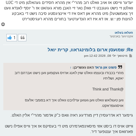
יעדער ווייסט אז אויב וואלט רוב מהרי"י אין מהרא חסידים געהאלטן מיט די UJC
וואלטן זיי נישט געגנבט די וואלן נאר זיי האבן מורא געהאט אז ר' יוסף לאנדא וועט
זיך צאמשטעלן מיט מהרא און דאס איז די איינציגסטע סיבה נישט די באבקע
לגיונות פון י.ש. אז דא איז דא הונדערטער בחורים מהרא רעגיסטרירט
צ
ו
ר
העלאו בעלאו
אקטיווער באניצער
1
י
ק
א
Re: שמועסן ארום בלומינגראוו, קרית יואל
ר
ו
פ
מיטוואך יולי 08, 2026 12:42 pm
י
א
ף
ו
ס
פשוט און גראד
האט געשריבן:
↑
ט
מהרי בכבודו ובעצמו וואלט שוין לאנג ארויס געקומען ווען נישט אברהם דוב
יאקא, ושליחיו
@Think and Thank
ווען טעגלאש וואלט ווען געווען ערלויבט וואלט איך דא בפומבי אלעס
אויסגעפראקט.
גיימער דא אדרעסירן דיין מורדיגע ראיה וואס כ"ק אדמור מהרי"י אליין האלט.
ווייזט אויס דו ביסט אזוי מיסאינפארמירט מיט די בעסיקס אז איך ווייס אפילו נישט
פארוואס איך ענטפער דיר.