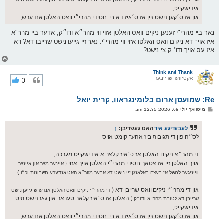
אידישקייט,
און אז ס׳קען נישט זיין אז ס׳איז דא ביי חסידי מהרי״י וואס האלטן אנדערש,
נאר ביי מהרי"י זענען ניקים וואס האלטן אזוי ווי מהר״א ודו״ק, אדער ביי מהר"א
איז אויך דא ניקים וואס האלטן אזוי ווי מהרי"י, נאר זיי גייען נישט שרייבן דא? דא
איז עס אויך ודו" ק צי נישט?
צ
ו
ר
Think and Thank
אקטיווער שרייבער
0
י
ק
א
Re: שמועסן ארום בלומינגראוו, קרית יואל
ר
ו
פ
מיטוואך יולי 08, 2026 12:35 am
י
א
ף
ו
ס
לעבעדיגע איד
האט געשריבן:
↑
ט
לס״ה פון די תגובות ביז אהער קומט אויס
די מהר״א ניקים האלטן אז ס׳איז קלאר א אידישקייט מערכה,
אויך האלטן זיי אז אסאך חסידי מהרי״י האלטן אויך אזוי (
איינער מער און איינער
)
ווייניגער למשל אז בעצם באלאנגן זיי נישט דא אבער מהר״א האט אנדערע חשבונות וכ״ו
און די מהרי״י ניקים וואס שרייבן דא (
די מהרי״י ניקים וואס האלטן אנדערש גייען נישט
) האלטן אז ס׳איז קלאר טעראר און גארנישט מיט
שרייבן דא לטובת מהר״א ודו״ק
אידישקייט,
און אז ס׳קען נישט זיין אז ס׳איז דא ביי חסידי מהרי״י וואס האלטן אנדערש,