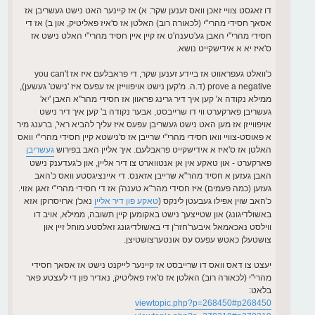
דו זאגסט צוויי זאכן וואס זענען שקר: א) אז קיינער האט נישט געשריבן אז
אסאך חסידי מהרי"י (לכאורה רוב) האלטן אז ס'איז פאליטיק, און ב) אז די
חסידי מהרי"י האבן גע'טענה'ט אז קיין איין חסיד מהרי"י האלט נישט אז
ס'איז יא א אידישקייט נושא.
כ'וואלט געפראווט אז ביידע זענען שקר, די פראבלעם איז אז you can't
prove a negative (ד.ה. מ'קען נישט אויפווייזן אז עפעס איז 'נישט' געשען),
ממילא נקודה א' קען איך דיר גרינג פראוון אז חסידי מהר"א האבן 'יא'
געשריבן פארקערט ווי דו שרייבסט, אבער נקודה ב' קען איך דיר נישט
אויפווייזן אז מען האט נישט געשריבן עפעס איז עליך להביא ראי', ברענג מיר
א פאוסט-צוויי וואו חסידי מהרי"י שרייבן אז ס'נישטא קיין חסידי מהרי"י וואס
האלטן אז ס'איז א אידישקייט פראבלעם. איך אליין האב בפירוש
געשריבן
פארקערט - און טאקע אין אן אנטווארט צו דיר אליין, און כ'געדענק נישט
האבן געזען א חסיד מהר"א שרייבן אזאנס. די איינציגסטע וואס כ'האב
געזען (כמה פעמים) איז חסידי מהר"א טענה'ן אז די חסידי מהרי"י זאגן אזוי.
כ'האב שוין אפילו געבעטן לינקס (
טאקע פון דיר אליין
נאכ'ן ארויסרוקן אזא
באשולדיגונג) און שטייצעך נישט באקומען קיין תשובה, ממילא, אויב דו
ווילסט נאכאמאל איבער'חזר'ן די באשולדיגונג זאלסטע מוחל זיין און
צושטעלן כאטש עפעס עס אונטערצושטיצן.
יעצט צו דאס וואס דו שרייבסט אז קיינער לייקנט נישט אז אסאך חסידי
מהרי"י (לכאורה רוב) האלטן אז ס'איז פאליטיק, נאדיר פון די לעצטע פאר
בלאט:
viewtopic.php?p=268450#p268450