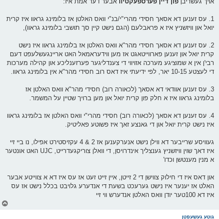
אויך געשריבן
פון דיין פערספעקטיוו
אבער דער אמת איז:
1. עס זענען דא אסאך חסידי מהרי"י/בנ"י וואס האלטן אז בלומינג גראוו איז קרית
יואל און וויזשניץ איז א פראבלעם (הגם נישט קיין סך תושבי בלומינג גראוו),
2. עס זענען דא אסאך חסידי מהר"א וואס האלטן אז בלומינג גראוו איז נישט
קרית יואל און זענען פארווייטאגט אז מען ווידעראמאל האט אריינגעשלעפט דעם
רבי'ן אין א שמוציגע מערכה אזויווי די צענדליגער פערזענליכע און קהילה מערכות
די לעצטע 10-15 יאר, לפי ידיעתי איז דאס רוב חסידי מהר"א אין בלומינג גראוו.
3. עס זענען אוודאי דא אסאך (לכאורה רוב) חסידי מהר"א וואס האלטן אז
בלומינג גראוו איז א חלק פון קרית יואל און מען ברויך שטיין על המשמר.
4. עס זענען דא אסאך (לכאורה רוב) חסידי מהרי"י וואס האלטן אז בלומינג גראוו
איז נישט קרית יואל און די גאנצע זאך איז פשוטע פאליטיק.
געוויסע שרייבער דא ווילן נישט אנערקענען אז 2 & 4 עקזיסטירט אפילו, נו ביי זיי
איז דאך שוין וויזשניץ גענצליך אינדרויסן, די וואלן צוריקגעדרייט, UJC האט אונטער
א מנין מענטשן וכדו'
און דאס איז די חילוק צווישן די 2 זייטן, איין זייט זעט אז עס איז דא א צווייטע אבער
האלט אז יענער איז נישט גערעכט בשעת די אנדערע גלויבט בכלל נישט אז עס
איז דא 100טער יודן וואס האלטן אנדערש ווי זיי
צ
ו
ר
גוטע געשעפטן