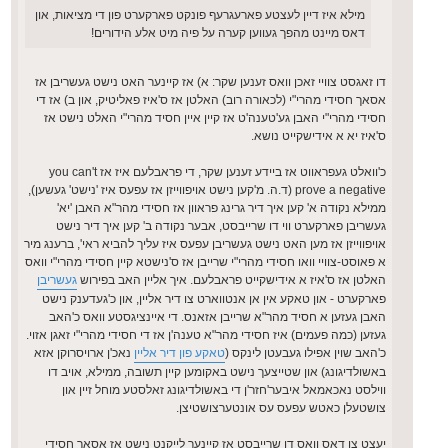
מילא איז דיין לעצטע פארעגרעף פונקט פארקערט פון די מציאות, און
דאס מיינט מהפך געווען קערה על פיה מיט אלע הידורים!
דו זאגסט צוויי זאכן וואס זענען שקר: א) אז קיינער האט נישט געשריבן אז
אסאך חסידי מהרי"י (לכאורה רוב) האלטן אז ס'איז פאליטיק, און ב) אז די
חסידי מהרי"י האבן גע'טענה'ט אז קיין איין חסיד מהרי"י האלט נישט אז
ס'איז יא א אידישקייט נושא.
כ'וואלט געפראווט אז ביידע זענען שקר, די פראבלעם איז אז you can't
prove a negative (ד.ה. מ'קען נישט אויפווייזן אז עפעס איז 'נישט' געשען),
ממילא נקודה א' קען איך דיר גרינג פראוון אז חסידי מהר"א האבן 'יא'
געשריבן פארקערט ווי דו שרייבסט, אבער נקודה ב' קען איך דיר נישט
אויפווייזן אז מען האט נישט געשריבן עפעס איז עליך להביא ראי', ברענג מיר
א פאוסט-צוויי וואו חסידי מהרי"י שרייבן אז ס'נישטא קיין חסידי מהרי"י וואס
האלטן אז ס'איז א אידישקייט פראבלעם. איך אליין האב בפירוש
געשריבן
פארקערט - און טאקע אין אן אנטווארט צו דיר אליין, און כ'געדענק נישט
האבן געזען א חסיד מהר"א שרייבן אזאנס. די איינציגסטע וואס כ'האב
געזען (כמה פעמים) איז חסידי מהר"א טענה'ן אז די חסידי מהרי"י זאגן אזוי.
כ'האב שוין אפילו געבעטן לינקס (
טאקע פון דיר אליין
נאכ'ן ארויסרוקן אזא
באשולדיגונג) און שטייצעך נישט באקומען קיין תשובה, ממילא, אויב דו
ווילסט נאכאמאל איבער'חזר'ן די באשולדיגונג זאלסטע מוחל זיין און
צושטעלן כאטש עפעס עס אונטערצושטיצן.
יעצט צו דאס וואס דו שרייבסט אז קיינער לייקנט נישט אז אסאך חסידי