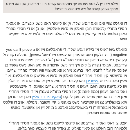
מילא איז דיין לעצטע פארעגרעף פונקט פארקערט פון די מציאות, און דאס מיינט
מהפך געווען קערה על פיה מיט אלע הידורים!
דו זאגסט צוויי זאכן וואס זענען שקר: א) אז קיינער האט נישט געשריבן אז אסאך
חסידי מהרי"י (לכאורה רוב) האלטן אז ס'איז פאליטיק, און ב) אז די חסידי מהרי"י
האבן גע'טענה'ט אז קיין איין חסיד מהרי"י האלט נישט אז ס'איז יא א אידישקייט
נושא.
כ'וואלט געפראווט אז ביידע זענען שקר, די פראבלעם איז אז you can't prove a
negative (ד.ה. מ'קען נישט אויפווייזן אז עפעס איז 'נישט' געשען), ממילא נקודה א'
קען איך דיר גרינג פראוון אז חסידי מהר"א האבן 'יא' געשריבן פארקערט ווי דו
שרייבסט, אבער נקודה ב' קען איך דיר נישט אויפווייזן אז מען האט נישט געשריבן
עפעס איז עליך להביא ראי', ברענג מיר א פאוסט-צוויי וואו חסידי מהרי"י שרייבן
אז ס'נישטא קיין חסידי מהרי"י וואס האלטן אז ס'איז א אידישקייט פראבלעם. איך
אליין האב בפירוש
געשריבן
פארקערט - און טאקע אין אן אנטווארט צו דיר אליין,
און כ'געדענק נישט האבן געזען א חסיד מהר"א שרייבן אזאנס. די איינציגסטע
וואס כ'האב געזען (כמה פעמים) איז חסידי מהר"א טענה'ן אז די חסידי מהרי"י
זאגן אזוי. כ'האב שוין אפילו געבעטן לינקס (
טאקע פון דיר אליין
נאכ'ן ארויסרוקן
אזא באשולדיגונג) און שטייצעך נישט באקומען קיין תשובה, ממילא, אויב דו ווילסט
נאכאמאל איבער'חזר'ן די באשולדיגונג זאלסטע מוחל זיין און צושטעלן כאטש
עפעס עס אונטערצושטיצן.
יעצט צו דאס וואס דו שרייבסט אז קיינער לייקנט נישט אז אסאך חסידי מהרי"י
(לכאורה רוב) האלטן אז ס'איז פאליטיק, נאדיר פון די לעצטע פאר בלאט: