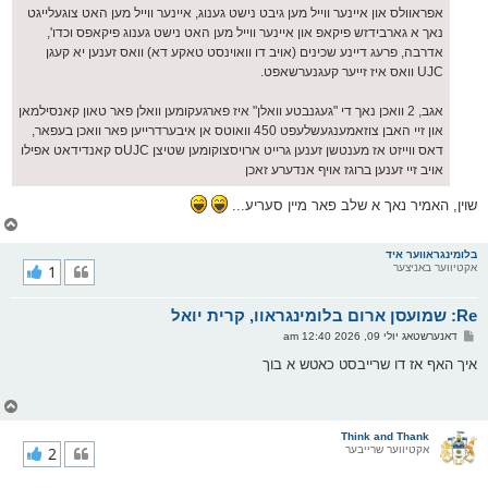
אפראוולס און איינער ווייל מען גיבט נישט גענוג, איינער ווייל מען האט צוגעלייגט
נאך א גארבידזש פיקאפ און איינער ווייל מען האט נישט גענוג פיקאפס וכדו',
אדרבה, פרעג דיינע שכינים (אויב דו וואוינסט טאקע דא) וואס זענען יא קעגן
UJC וואס איז זייער קעגנערשאפט.
אגב, 2 וואכן נאך די "געגנבטע וואלן" איז פארגעקומען וואלן פאר טאון קאנסילמאן
און זיי האבן צוזאמענגעשלעפט 450 וואוטס אן איבערדרייען פאר וואכן בעפאר,
דאס ווייזט אז מענטשן זענען גרייט ארויסצוקומען שטיצן UJCס קאנדידאט אפילו
אויב זיי זענען ברוגז אויף אנדערע זאכן
שוין, האמיר נאך א שלב פאר מיין סעריע...
צ
ו
ר
בלומינגראווער איד
אקטיווער באניצער
1
י
ק
א
Re: שמועסן ארום בלומינגראוו, קרית יואל
ר
ו
פ
דאנערשטאג יולי 09, 2026 12:40 am
י
א
ף
ו
איך האף אז דו שרייבסט כאטש א בוך
ס
ט
צ
ו
ר
Think and Thank
אקטיווער שרייבער
2
י
ק
א