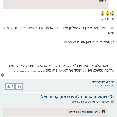
גראוו
.
שוין ווייטער...
רוב חסידי מהר"א אין ב"ג האלטן מיט UJC, אבער UJC אליינס דארף גנבענען די
וואלן.
פון וועם האבן זיי דען אזוי מורא???!!!
דרך אגב אלס א חסיד מהר"א קען איך מעיד זיין אז אייער גאנצע ליין איז שקר,
אדרבה שטעלט אפ עני חסיד מהר"א און פרעגטס
מוז נישט זיין אפי' די פארברענסטע חסיד
צ
ו
ר
בלומינגראווער איד
אקטיווער באניצער
1
י
ק
א
Re: שמועסן ארום בלומינגראוו, קרית יואל
ר
ו
פ
מיטוואך יולי 08, 2026 11:58 pm
י
א
ף
ו
ס
צדיק נסתר
האט געשריבן:
↑
ט