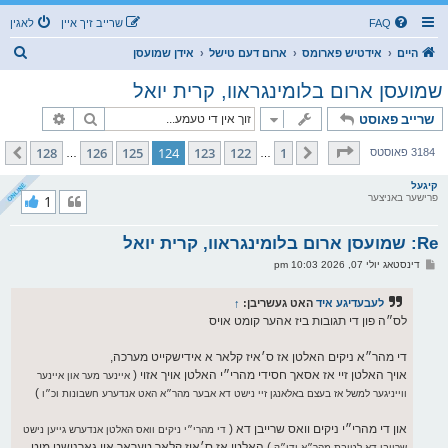
FAQ
שרייב זיך איין
לאגין
ז
היים
אידטיש פארומס
ארום דעם טישל
אידן שמועסן
ו
שמועסן ארום בלומינגראוו, קרית יואל
ך
זוך
פארגעשרי
שרייב פאוסט
בלאט
124
פון
128
128
126
125
124
123
122
1
פריערדיגע
קומענדיגע
3184 פאוסטס
…
…
קיגעל
פרישער באניצער
1
Re: שמועסן ארום בלומינגראוו, קרית יואל
פ
דינסטאג יולי 07, 2026 10:03 pm
א
ו
ס
לעבעדיגע איד
האט געשריבן:
↑
ט
לס״ה פון די תגובות ביז אהער קומט אויס
די מהר״א ניקים האלטן אז ס׳איז קלאר א אידישקייט מערכה,
אויך האלטן זיי אז אסאך חסידי מהרי״י האלטן אויך אזוי (
איינער מער און איינער
)
ווייניגער למשל אז בעצם באלאנגן זיי נישט דא אבער מהר״א האט אנדערע חשבונות וכ״ו
און די מהרי״י ניקים וואס שרייבן דא (
די מהרי״י ניקים וואס האלטן אנדערש גייען נישט
) האלטן אז ס׳איז קלאר טעראר און גארנישט מיט
שרייבן דא לטובת מהר״א ודו״ק