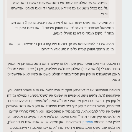
צווייטע אבער האלט אז יענער איז נישט גערעכט בשעת די אנדערע
גלויבט בכלל נישט אז עס איז דא 100טער יודן וואס האלטן אנדערש
ווי זיי
דא האט קיינער נישט געשריבען אז 4 איז נישט ריכטיג און פון 2 האט מען
ניטאמאל גערעדט די טענה׳ריי איז געווען איבער 1 וואס דאס האבן די
מהרי״י ניקים געטרייט דא צו פארלייקענען,
מילא איז דיין לעצטע פארעגרעף פונקט פארקערט פון די מציאות, און דאס
מיינט מהפך געווען קערה על פיה מיט אלע הידורים!
דו זאגסט צוויי זאכן וואס זענען שקר: א) אז קיינער האט נישט געשריבן אז אסאך
חסידי מהרי"י (לכאורה רוב) האלטן אז ס'איז פאליטיק, און ב) אז די חסידי מהרי"י
האבן גע'טענה'ט אז קיין איין חסיד מהרי"י האלט נישט אז ס'איז יא א אידישקייט
נושא.
כ'וואלט געפראווט אז ביידע זענען שקר, די פראבלעם איז אז you can't prove a
negative (ד.ה. מ'קען נישט אויפווייזן אז עפעס איז 'נישט' געשען), ממילא נקודה
א' קען איך דיר גרינג פראוון אז חסידי מהר"א האבן 'יא' געשריבן פארקערט ווי דו
שרייבסט, אבער נקודה ב' קען איך דיר נישט אויפווייזן אז מען האט נישט געשריבן
עפעס איז עליך להביא ראי', ברענג מיר א פאוסט-צוויי וואו חסידי מהרי"י שרייבן
אז ס'נישטא קיין חסידי מהרי"י וואס האלטן אז ס'איז א אידישקייט פראבלעם. איך
אליין האב בפירוש
געשריבן
פארקערט - און טאקע אין אן אנטווארט צו דיר אליין,
און כ'געדענק נישט האבן געזען א חסיד מהר"א שרייבן אזאנס. די איינציגסטע