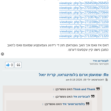
viewtopic.php?p=268450#p268450
viewtopic.php?p=270319#p270319
viewtopic.php?p=270944#p270944
viewtopic.php?p=271087#p271087
viewtopic.php?p=271159#p271159
viewtopic.php?p=271188#p271188
viewtopic.php?p=271192#p271192
viewtopic.php?p=271320#p271320
דאס איז וואס איך האב געטראפן חוץ די ריזיגע געמעקטע שמועס וואס כ'האב
כמובן נישט קיין עקסעס דערצו.
צ
ו
ר
לעבעדיגע איד
אקטיווער באניצער
0
י
ק
א
Re: שמועסן ארום בלומינגראוו, קרית יואל
ר
ו
פ
דאנערשטאג יולי 09, 2026 9:18 am
י
א
ף
ו
ס
Think and Thank
האט געשריבן:
↑
ט
לעבעדיגע איד
האט געשריבן:
↑
בלומינגראווער איד
האט געשריבן:
↑