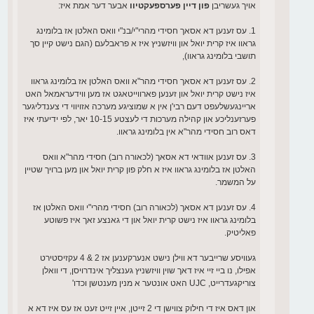
אויך געשריבן
פון דיין פערספעקטיוו
אבער דער אמת איז:
1. עס זענען דא אסאך חסידי מהרי"י/בנ"י וואס האלטן אז בלומינג
גראוו איז קרית יואל און וויזשניץ איז א פראבלעם (הגם נישט קיין סך
תושבי בלומינג גראוו),
2. עס זענען דא אסאך חסידי מהר"א וואס האלטן אז בלומינג גראוו
איז נישט קרית יואל און זענען פארווייטאגט אז מען ווידעראמאל האט
אריינגעשלעפט דעם רבי'ן אין א שמוציגע מערכה אזויווי די צענדליגער
פערזענליכע און קהילה מערכות די לעצטע 10-15 יאר, לפי ידיעתי איז
דאס רוב חסידי מהר"א אין בלומינג גראוו.
3. עס זענען אוודאי דא אסאך (לכאורה רוב) חסידי מהר"א וואס
האלטן אז בלומינג גראוו איז א חלק פון קרית יואל און מען ברויך שטיין
על המשמר.
4. עס זענען דא אסאך (לכאורה רוב) חסידי מהרי"י וואס האלטן אז
בלומינג גראוו איז נישט קרית יואל און די גאנצע זאך איז פשוטע
פאליטיק.
געוויסע שרייבער דא ווילן נישט אנערקענען אז 2 & 4 עקזיסטירט
אפילו, נו ביי זיי איז דאך שוין וויזשניץ גענצליך אינדרויסן, די וואלן
צוריקגעדרייט, UJC האט אונטער א מנין מענטשן וכדו'
און דאס איז די חילוק צווישן די 2 זייטן, איין זייט זעט אז עס איז דא א