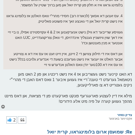
בלומינג גראוו איז א חלק פון קרית יואל און מען ברויך שטיין על המשמר.
4. עס זענען דא אסאך (לכאורה רוב) חסידי מהרי"י וואס האלטן אז בלומינג גראוו
איז נישט קרית יואל און די גאנצע זאך איז פשוטע פאליטיק.
געוויסע שרייבער דא ווילן נישט אנערקענען אז 2 & 4 עקזיסטירט אפילו, נו ביי זיי
איז דאך שוין וויזשניץ גענצליך אינדרויסן, די וואלן צוריקגעדרייט, UJC האט
אונטער א מנין מענטשן וכדו'
און דאס איז די חילוק צווישן די 2 זייטן, איין זייט זעט אז עס איז דא א צווייטע
אבער האלט אז יענער איז נישט גערעכט בשעת די אנדערע גלויבט בכלל נישט
אז עס איז דא 100טער יודן וואס האלטן אנדערש ווי זיי
דא האט קיינער נישט געשריבען אז 4 איז נישט ריכטיג און פון 2 האט מען
ניטאמאל גערעדט די טענה׳ריי איז געווען איבער 1 וואס דאס האבן די מהרי״י
ניקים געטרייט דא צו פארלייקענען,
מילא איז דיין לעצטע פארעגרעף פונקט פארקערט פון די מציאות, און דאס מיינט
מהפך געווען קערה על פיה מיט אלע הידורים!
צ
ו
ר
צדיק נסתר
אקטיווער באניצער
2
י
ק
א
Re: שמועסן ארום בלומינגראוו, קרית יואל
ר