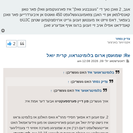
אגב, 2 וואכן נאך די "געגנבטע וואלן" איז פארגעקומען וואלן פאר טאון
קאנסילמאן און זיי האבן צוזאמענגעשלעפט 450 וואוטס אן איבערדרייען פאר וואכן
בעפאר, דאס ווייזט אז מענטשן זענען גרייט ארויסצוקומען שטיצן UJCס
קאנדידאט אפילו אויב זיי זענען ברוגז אויף אנדערע זאכן
צ
ו
ר
צדיק נסתר
אקטיווער באניצער
2
י
ק
א
Re: שמועסן ארום בלומינגראוו, קרית יואל
ר
ו
פ
דאנערשטאג יולי 09, 2026 12:08 am
י
א
ף
ו
ס
בלומינגראווער איד
האט געשריבן:
↑
ט
צדיק נסתר
האט געשריבן:
↑
בלומינגראווער איד
האט געשריבן:
↑
אויך געשריבן
פון דיין פערספעקטיוו
אבער דער אמת איז:
2. עס זענען דא אסאך חסידי מהר"א וואס האלטן אז בלומינג גראוו
איז נישט קרית יואל און זענען פארווייטאגט אז מען ווידעראמאל האט
אריינגעשלעפט דעם רבי'ן אין א שמוציגע מערכה אזויווי די צענדליגער