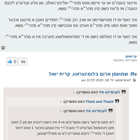
איינער טענה׳ט אז ער ווייסט וואס מהרי״י אליינס האלט, און אלע אנדערע לינקס
טענה׳ן אז ס׳איז נישט קיין מהר״א מהרי״י נושא,
איך האף אז דו פארשטייסט אז אויב רוב מהרי״י חסידים האבן א מיינונג איבער
אזאך וואס האט מיט מהר״א ווערט עס נאכנישט קיין מהר״א מהרי״י נושא,
איך האף אז דו האלסט נישט אז די פאדא/וואלאווע מערכה איז א מהר״א מהרי״י
נושא,
צ
ו
ר
קרישקע
אקטיווער באניצער
0
י
ק
א
Re: שמועסן ארום בלומינגראוו, קרית יואל
ר
ו
פ
דאנערשטאג יולי 09, 2026 10:55 am
י
א
ף
ו
ס
לעבעדיגע איד
האט געשריבן:
↑
ט
Think and Thank
האט געשריבן:
↑
לעבעדיגע איד
האט געשריבן:
↑
דא האט קיינער נישט געשריבען אז 4 איז נישט ריכטיג און פון 2 האט
מען ניטאמאל גערעדט די טענה׳ריי איז געווען איבער 1 וואס דאס
האבן די מהרי״י ניקים געטרייט דא צו פארלייקענען,