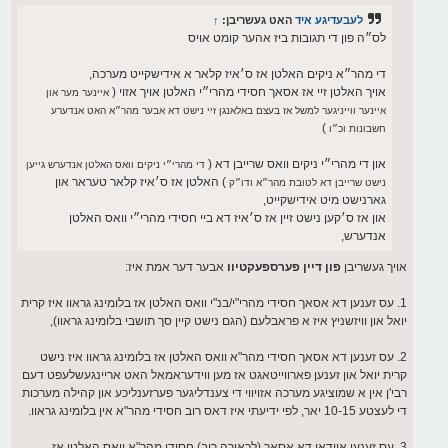
לעבעדיגע איד
האט געשריבן:
↑
לס״ה פון די תגובות ביז אהער קומט אויס
די מהר״א ניקים האלטן אז ס׳איז קלאר א אידישקייט מערכה,
אויך האלטן זיי אז אסאך חסידי מהרי״י האלטן אויך אזוי (
איינער מער און
איינער ווייניגער למשל אז בעצם באלאנגן זיי נישט דא אבער מהר״א האט אנדערע
)
חשבונות וכ״ו
און די מהרי״י ניקים וואס שרייבן דא (
די מהרי״י ניקים וואס האלטן אנדערש גייען
) האלטן אז ס׳איז קלאר טעראר און
נישט שרייבן דא לטובת מהר״א ודו״ק
גארנישט מיט אידישקייט,
און אז ס׳קען נישט זיין אז ס׳איז דא ביי חסידי מהרי״י וואס האלטן
אנדערש,
אויך געשריבן
פון דיין פערספעקטיוו
אבער דער אמת איז:
1. עס זענען דא אסאך חסידי מהרי"י/בנ"י וואס האלטן אז בלומינג גראוו איז קרית
יואל און וויזשניץ איז א פראבלעם (הגם נישט קיין סך תושבי בלומינג גראוו),
2. עס זענען דא אסאך חסידי מהר"א וואס האלטן אז בלומינג גראוו איז נישט
קרית יואל און זענען פארווייטאגט אז מען ווידעראמאל האט אריינגעשלעפט דעם
רבי'ן אין א שמוציגע מערכה אזויווי די צענדליגער פערזענליכע און קהילה מערכות
די לעצטע 10-15 יאר, לפי ידיעתי איז דאס רוב חסידי מהר"א אין בלומינג גראוו.
3. עס זענען אוודאי דא אסאך (לכאורה רוב) חסידי מהר"א וואס האלטן אז