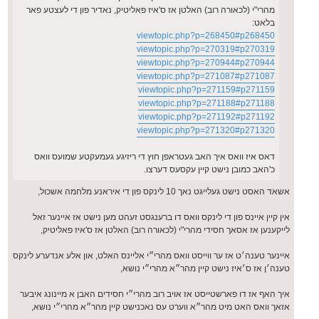
מהרי"י (לכאורה רוב) האלטן אז ס'איז פאליטיק, נאדיר פון די לעצטע פאר
בלאט:
viewtopic.php?p=268450#p268450
viewtopic.php?p=270319#p270319
viewtopic.php?p=270944#p270944
viewtopic.php?p=271087#p271087
viewtopic.php?p=271159#p271159
viewtopic.php?p=271188#p271188
viewtopic.php?p=271192#p271192
viewtopic.php?p=271320#p271320
דאס איז וואס איך האב געטראפן חוץ די ריזיגע געמעקטע שמועס וואס
כ'האב כמובן נישט קיין עקסעס דערצו.
אשאד האסט נישט געלייגט נאך 10 לינקס פון די איראנע מלחמה אשכול,
אין קיין איינס פון די לינקס וואס דו ברענגסט זעהט מען נישט אז איינער זאל
לייקענען אז אסאך חסידי מהרי"י (לכאורה רוב) האלטן אז ס'איז פאליטיק,
איינער טענה׳ט אז ער ווייסט וואס מהרי״י אליינס האלט, און אלע אנדערע לינקס
טענה׳ן אז ס׳איז נישט קיין מהר״א מהרי״י נושא,
איך האף אז דו פארשטייסט אז אויב רוב מהרי״י חסידים האבן א מיינונג איבער
אזאך וואס האט מיט מהר״א ווערט עס נאכנישט קיין מהר״א מהרי״י נושא,