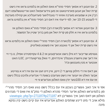
2. עס זענען דא אסאך חסידי מהר"א וואס האלטן אז בלומינג גראוו איז נישט
קרית יואל און זענען פארווייטאגט אז מען ווידעראמאל האט אריינגעשלעפט דעם
רבי'ן אין א שמוציגע מערכה אזויווי די צענדליגער פערזענליכע און קהילה מערכות
די לעצטע 10-15 יאר, לפי ידיעתי איז דאס רוב חסידי מהר"א אין בלומינג גראוו.
3. עס זענען אוודאי דא אסאך (לכאורה רוב) חסידי מהר"א וואס האלטן אז
בלומינג גראוו איז א חלק פון קרית יואל און מען ברויך שטיין על המשמר.
4. עס זענען דא אסאך (לכאורה רוב) חסידי מהרי"י וואס האלטן אז בלומינג גראוו
איז נישט קרית יואל און די גאנצע זאך איז פשוטע פאליטיק.
געוויסע שרייבער דא ווילן נישט אנערקענען אז 2 & 4 עקזיסטירט אפילו, נו ביי זיי
איז דאך שוין וויזשניץ גענצליך אינדרויסן, די וואלן צוריקגעדרייט, UJC האט
אונטער א מנין מענטשן וכדו'
און דאס איז די חילוק צווישן די 2 זייטן, איין זייט זעט אז עס איז דא א צווייטע
אבער האלט אז יענער איז נישט גערעכט בשעת די אנדערע גלויבט בכלל נישט
אז עס איז דא 100טער יודן וואס האלטן אנדערש ווי זיי
אזוי ווי איך האב געשריבן נעכטן איז עס בכלל נישט נוגע וואס רוב חסידי מהרי"י
פון בלומיגראוו האלטן אדער חסידי מהרא האלטן די נפק"מ איז וואס די מנהיגים
האלטן און דאס האב איך געשריבן דא
viewtopic.php?p=271187#p271187
מילא אויב די מיט דיינע שותפים האלטן אנדערש איז עס קיים נישט קיין נפקא
מינה