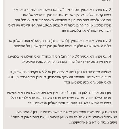
2. עס זענען דא אסאך חסידי מהר"א וואס האלטן אז בלומינג גראוו איז
נישט קרית יואל און זענען פארווייטאגט אז מען ווידעראמאל האט
אריינגעשלעפט דעם רבי'ן אין א שמוציגע מערכה אזויווי די צענדליגער
פערזענליכע און קהילה מערכות די לעצטע 10-15 יאר, לפי ידיעתי איז דאס
רוב חסידי מהר"א אין בלומינג גראוו.
3. עס זענען אוודאי דא אסאך (לכאורה רוב) חסידי מהר"א וואס האלטן אז
בלומינג גראוו איז א חלק פון קרית יואל און מען ברויך שטיין על המשמר.
4. עס זענען דא אסאך (לכאורה רוב) חסידי מהרי"י וואס האלטן אז בלומינג
גראוו איז נישט קרית יואל און די גאנצע זאך איז פשוטע פאליטיק.
געוויסע שרייבער דא ווילן נישט אנערקענען אז 2 & 4 עקזיסטירט אפילו, נו
ביי זיי איז דאך שוין וויזשניץ גענצליך אינדרויסן, די וואלן צוריקגעדרייט, UJC
האט אונטער א מנין מענטשן וכדו'
און דאס איז די חילוק צווישן די 2 זייטן, איין זייט זעט אז עס איז דא א צווייטע
אבער האלט אז יענער איז נישט גערעכט בשעת די אנדערע גלויבט בכלל
נישט אז עס איז דא 100טער יודן וואס האלטן אנדערש ווי זיי
דא האט קיינער נישט געשריבען אז 4 איז נישט ריכטיג און פון 2 האט מען
ניטאמאל גערעדט די טענה׳ריי איז געווען איבער 1 וואס דאס האבן די מהרי״י
ניקים געטרייט דא צו פארלייקענען,