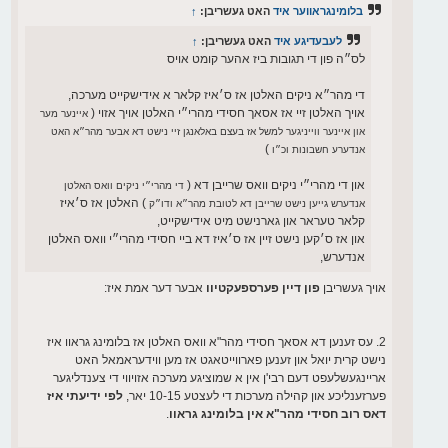
בלומינגראווער איד
האט געשריבן:
↑
לעבעדיגע איד
האט געשריבן:
↑
לס״ה פון די תגובות ביז אהער קומט אויס
די מהר״א ניקים האלטן אז ס׳איז קלאר א אידישקייט מערכה,
אויך האלטן זיי אז אסאך חסידי מהרי״י האלטן אויך אזוי (
איינער מער
און איינער ווייניגער למשל אז בעצם באלאנגן זיי נישט דא אבער מהר״א האט
)
אנדערע חשבונות וכ״ו
און די מהרי״י ניקים וואס שרייבן דא (
די מהרי״י ניקים וואס האלטן
) האלטן אז ס׳איז
אנדערש גייען נישט שרייבן דא לטובת מהר״א ודו״ק
קלאר טעראר און גארנישט מיט אידישקייט,
און אז ס׳קען נישט זיין אז ס׳איז דא ביי חסידי מהרי״י וואס האלטן
אנדערש,
אויך געשריבן
פון דיין פערספעקטיוו
אבער דער אמת איז:
2. עס זענען דא אסאך חסידי מהר"א וואס האלטן אז בלומינג גראוו איז
נישט קרית יואל און זענען פארווייטאגט אז מען ווידעראמאל האט
אריינגעשלעפט דעם רבי'ן אין א שמוציגע מערכה אזויווי די צענדליגער
פערזענליכע און קהילה מערכות די לעצטע 10-15 יאר,
לפי ידיעתי איז
דאס רוב חסידי מהר"א אין בלומינג גראוו
.