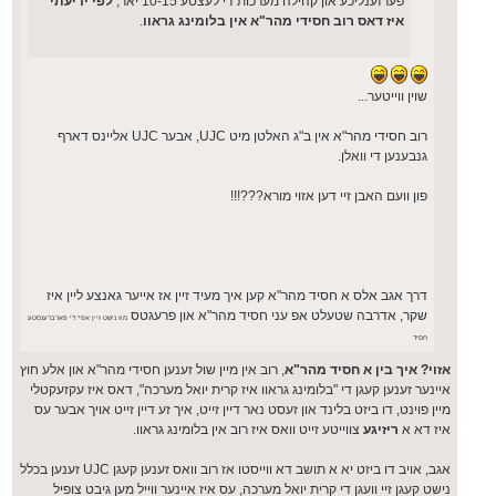
פערזענליכע און קהילה מערכות די לעצטע 10-15 יאר,
לפי ידיעתי
איז דאס רוב חסידי מהר"א אין בלומינג גראוו
.
שוין ווייטער...
רוב חסידי מהר"א אין ב"ג האלטן מיט UJC, אבער UJC אליינס דארף
גנבענען די וואלן.
פון וועם האבן זיי דען אזוי מורא???!!!
דרך אגב אלס א חסיד מהר"א קען איך מעיד זיין אז אייער גאנצע ליין איז
שקר, אדרבה שטעלט אפ עני חסיד מהר"א און פרעגטס
מוז נישט זיין אפי' די פארברענסטע
חסיד
אזוי? איך בין א חסיד מהר"א
, רוב אין מיין שול זענען חסידי מהר"א און אלע חוץ
איינער זענען קעגן די "בלומינג גראוו איז קרית יואל מערכה", דאס איז עקזעקטלי
מיין פוינט, דו ביזט בלינד און זעסט נאר דיין זייט, איך זע דיין זייט אויך אבער עס
איז דא א
ריזיגע
צווייטע זייט וואס איז רוב אין בלומינג גראוו.
אגב, אויב דו ביזט יא א תושב דא ווייסטו אז רוב וואס זענען קעגן UJC זענען בכלל
נישט קעגן זיי וועגן די קרית יואל מערכה, עס איז איינער ווייל מען גיבט צופיל