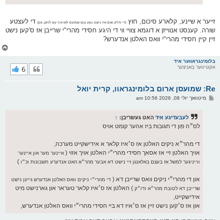
זייער א שיינע, קלארע סיכום, חוץ
די לעצטע
(די ודו"ק וואס איז נישט נוגע צום שמועס לאז איך עס לויפן, און)
שורה. קענסט אנווייזן א דוגמא צוויי ווי די היגע חסידי מהרי"י שרייבן אז ס'קען נישט
זיין קיין חסידי מהרי"י וואס האלטן אנדערש?
צ
ו
ר
בלומינגראווער איד
אקטיווער באניצער
6
י
ק
א
Re: שמועסן ארום בלומינגראוו, קרית יואל
ר
ו
פ
מיטוואך יולי 08, 2026 10:56 am
י
א
ף
ו
ס
לעבעדיגע איד
האט געשריבן:
↑
ט
לס״ה פון די תגובות ביז אהער קומט אויס
די מהר״א ניקים האלטן אז ס׳איז קלאר א אידישקייט מערכה,
אויך האלטן זיי אז אסאך חסידי מהרי״י האלטן אויך אזוי (
איינער מער און איינער
)
ווייניגער למשל אז בעצם באלאנגן זיי נישט דא אבער מהר״א האט אנדערע חשבונות וכ״ו
און די מהרי״י ניקים וואס שרייבן דא (
די מהרי״י ניקים וואס האלטן אנדערש גייען נישט
) האלטן אז ס׳איז קלאר טעראר און גארנישט מיט
שרייבן דא לטובת מהר״א ודו״ק
אידישקייט,
און אז ס׳קען נישט זיין אז ס׳איז דא ביי חסידי מהרי״י וואס האלטן אנדערש,