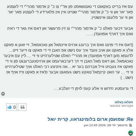
עס איז ברייט באקאנט די נאנטשאפט פון אד"י צו כ" ק אדמור מהרי"י די לעצטע
פאר יאר און ווי כ" ק אדמור מהרי"י שטייט איין אין פלארידע די לעצטע פאר יאר
און ווי ער פלעגט איינשטיין.
אבער זיכער פאלט כ" ק אדמור מהרי"י צו זיין פרעשור און דאס איז גאר די ראיה
וואס איך דארף אפווענדן... ..
(דאס איז די פוינט וואס איך ברענג ארויס איינמאל און נאכאמאל, זיי זאגן א פאקט
אלץ א פאקט און אויב ווענד איך עס נישט אפ האבן זיי די פאקט צו זייער זייט...
לדוגמא מען דארף אפווענדן אז מהרי"י האלט שטילערהייט ווי זיי ....ליין עס איבער
נאכאמאל..און דאס מאל האבן זיי זיך דערבארעמט און ארויסגעברענגט פון ווי די
פאקט איז געבויט ווייל אברהם בער יא....אה וויזניצע רבי האלט אויך שטילערהייט
ווי זיי ... ער האט קיינמאל טאקע נישט געזאגט אבער ס'איז א פאקט ווייז אויף אז
נישט.. )
די גרעסטע חידוש ווי אלע קעפ לויפן די זעלבע....
צ
ו
ר
העלאו בעלאו
אקטיווער באניצער
0
י
ק
א
Re: שמועסן ארום בלומינגראוו, קרית יואל
ר
ו
פ
מיטוואך יולי 08, 2026 12:45 pm
י
א
ף
ו
ס