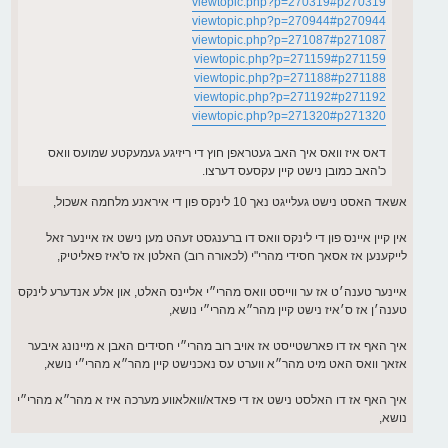
viewtopic.php?p=270319#p270319
viewtopic.php?p=270944#p270944
viewtopic.php?p=271087#p271087
viewtopic.php?p=271159#p271159
viewtopic.php?p=271188#p271188
viewtopic.php?p=271192#p271192
viewtopic.php?p=271320#p271320
דאס איז וואס איך האב געטראפן חוץ די ריזיגע געמעקטע שמועס וואס
כ'האב כמובן נישט קיין עקסעס דערצו.
אשאד האסט נישט געלייגט נאך 10 לינקס פון די איראנע מלחמה אשכול,
אין קיין איינס פון די לינקס וואס דו ברענגסט זעהט מען נישט אז איינער זאל
לייקענען אז אסאך חסידי מהרי"י (לכאורה רוב) האלטן אז ס'איז פאליטיק,
איינער טענה׳ט אז ער ווייסט וואס מהרי״י אליינס האלט, און אלע אנדערע לינקס
טענה׳ן אז ס׳איז נישט קיין מהר״א מהרי״י נושא,
איך האף אז דו פארשטייסט אז אויב רוב מהרי״י חסידים האבן א מיינונג איבער
אזאך וואס האט מיט מהר״א ווערט עס נאכנישט קיין מהר״א מהרי״י נושא,
איך האף אז דו האלסט נישט אז די פאדא/וואלאווע מערכה איז א מהר״א מהרי״י
נושא,