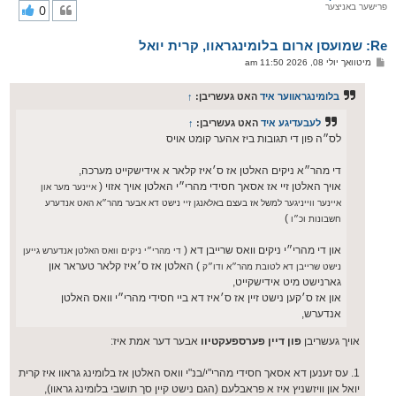
פרישער באניצער
0
י
ק
א
Re: שמועסן ארום בלומינגראוו, קרית יואל
ר
ו
פ
מיטוואך יולי 08, 2026 11:50 am
י
א
ף
ו
ס
בלומינגראווער איד
האט געשריבן:
↑
ט
לעבעדיגע איד
האט געשריבן:
↑
לס״ה פון די תגובות ביז אהער קומט אויס
די מהר״א ניקים האלטן אז ס׳איז קלאר א אידישקייט מערכה,
אויך האלטן זיי אז אסאך חסידי מהרי״י האלטן אויך אזוי (
איינער מער און
איינער ווייניגער למשל אז בעצם באלאנגן זיי נישט דא אבער מהר״א האט אנדערע
)
חשבונות וכ״ו
און די מהרי״י ניקים וואס שרייבן דא (
די מהרי״י ניקים וואס האלטן אנדערש גייען
) האלטן אז ס׳איז קלאר טעראר און
נישט שרייבן דא לטובת מהר״א ודו״ק
גארנישט מיט אידישקייט,
און אז ס׳קען נישט זיין אז ס׳איז דא ביי חסידי מהרי״י וואס האלטן
אנדערש,
אויך געשריבן
פון דיין פערספעקטיוו
אבער דער אמת איז:
1. עס זענען דא אסאך חסידי מהרי"י/בנ"י וואס האלטן אז בלומינג גראוו איז קרית
יואל און וויזשניץ איז א פראבלעם (הגם נישט קיין סך תושבי בלומינג גראוו),