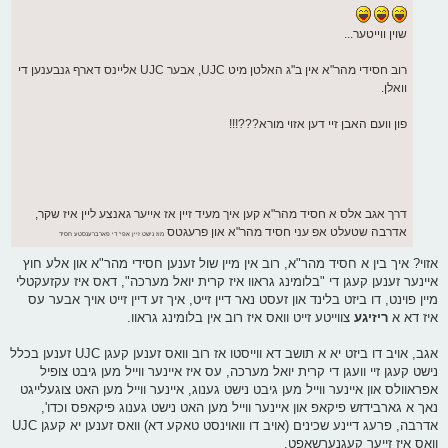
שוין ווייטער...
רוב חסידי מהר"א אין ב"ג האלטן מיט UJC, אבער UJC אליינס דארף גנבענען די
וואלן.
פון וועם האבן זיי דען אזוי מורא???!!!
דרך אגב אלס א חסיד מהר"א קען איך מעיד זיין אז אייער גאנצע ליין איז שקר,
אדרבה שטעלט אפ עני חסיד מהר"א און פרעגטס
מוז נישט זיין אפי' די פארברענסטע חסיד
אזוי? איך בין א חסיד מהר"א, רוב אין מיין שול זענען חסידי מהר"א און אלע חוץ
איינער זענען קעגן די "בלומינג גראוו איז קרית יואל מערכה", דאס איז עקזעקטלי
מיין פוינט, דו ביזט בלינד און זעסט נאר דיין זייט, איך זע דיין זייט אויך אבער עס
איז דא א
ריזיגע
צווייטע זייט וואס איז רוב אין בלומינג גראוו.
אגב, אויב דו ביזט יא א תושב דא ווייסטו אז רוב וואס זענען קעגן UJC זענען בכלל
נישט קעגן זיי וועגן די קרית יואל מערכה, עס איז איינער ווייל מען גיבט צופיל
אפראוולס און איינער ווייל מען גיבט נישט גענוג, איינער ווייל מען האט צוגעלייגט
נאך א גארבידזש פיקאפ און איינער ווייל מען האט נישט גענוג פיקאפס וכדו',
אדרבה, פרעג דיינע שכינים (אויב דו וואוינסט טאקע דא) וואס זענען יא קעגן UJC
וואס איז זייער קעגנערשאפט.