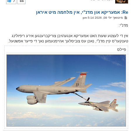
7
ק
א
Re: אמעריקא און מדנ"י, אין מלחמה מיט איראן
ר
ו
פ
מיטוואך יולי 08, 2026 5:14 pm
י
א
ף
ו
מדנ''י:
ס
ט
אין די לעצטע שעות האט אמעריקא אנגעהויבן צוריקברענגען אירע ריפיולינג
טענקער'ס קיין מדנ''י, נאכן עס צוביסלעך אהיימנעמען נאך די פייער אפשטעל.
פיילס