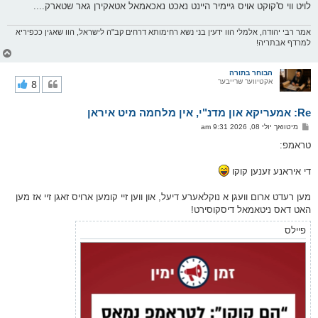
לויט ווי ס'קוקט אויס גיימיר היינט נאכט נאכאמאל אטאקירן גאר שטארק....
אמר רבי יהודה, אלמלי הוו ידעין בני נשא רחימותא דרחים קב"ה לישראל, הוו שאגין ככפיריא
למרדף אבתריה!
צ
ו
ר
הבוחר בתורה
אקטיווער שרייבער
8
י
ק
א
Re: אמעריקא און מדנ"י, אין מלחמה מיט איראן
ר
ו
פ
מיטוואך יולי 08, 2026 9:31 am
י
א
ף
ו
טראמפ:
ס
ט
די איראנע זענען קוקו
מען רעדט ארום וועגן א נוקלאערע דיעל, און ווען זיי קומען ארויס זאגן זיי אז מען
האט דאס ניטאמאל דיסקוסירט!
פיילס