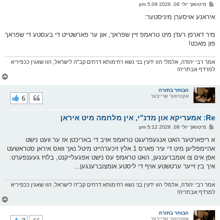
ו
פ
מיטוואך יולי 08, 2026 5:09 pm
י
א
ף
ו
איראנע אויסערן מיניסטער:
ס
ט
מיר דארפן רעדן מיט טראמפ זיין שפראך, און ער פארשטייט די בעסטע די שפראך
פון מאכט!
אמר רבי יהודה, אלמלי הוו ידעין בני נשא רחימותא דרחים קב"ה לישראל, הוו שאגין ככפיריא
למרדף אבתריה!
צ
ו
ר
הבוחר בתורה
אקטיווער שרייבער
6
י
ק
א
Re: אמעריקא און מדנ"י, אין מלחמה מיט איראן
ר
ו
פ
מיטוואך יולי 08, 2026 5:12 pm
י
א
ף
ו
א ריפארטער האט אנגעפרעגט טראמפ אויב די באריכטן אז ער וועט נישט
ס
אהיימפליען מיט די עיר פארס 1 אלץ זיכערהייט מיטל נאך וואס איראן סטראשעט
ט
אפן אים צו אומברענגען, האט טראמפ עס נישט אפגעלייקנט, בלויז געענפערט:
איך בין זייער ערטשטע אויף די ליסטע אומצוברענגען...
אמר רבי יהודה, אלמלי הוו ידעין בני נשא רחימותא דרחים קב"ה לישראל, הוו שאגין ככפיריא
למרדף אבתריה!
צ
ו
ר
הבוחר בתורה
אקטיווער שרייבער
י