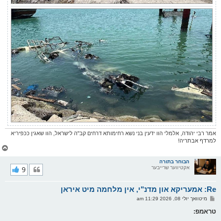
אמר רבי יהודה, אלמלי הוו ידעין בני נשא רחימותא דרחים קב"ה לישראל, הוו שאגין ככפיריא
למרדף אבתריה!
צ
ו
ר
הבוחר בתורה
אקטיווער שרייבער
9
י
ק
א
Re: אמעריקא און מדנ"י, אין מלחמה מיט איראן
ר
ו
פ
מיטוואך יולי 08, 2026 11:29 am
י
א
ף
ו
טראמפ:
ס