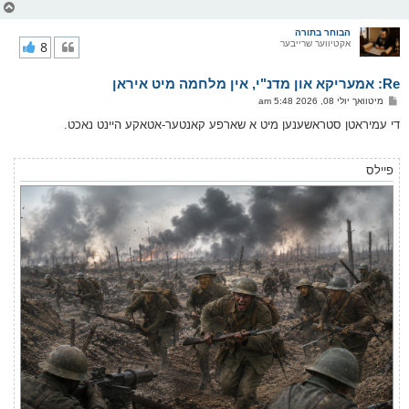
צ
ו
ר
הבוחר בתורה
אקטיווער שרייבער
8
י
ק
א
Re: אמעריקא און מדנ"י, אין מלחמה מיט איראן
ר
ו
פ
מיטוואך יולי 08, 2026 5:48 am
י
א
ף
ו
די עמיראטן סטראשענען מיט א שארפע קאנטער-אטאקע היינט נאכט.
ס
ט
פיילס