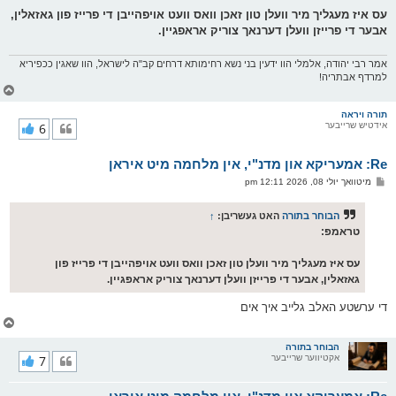
ט
עס איז מעגליך מיר וועלן טון זאכן וואס וועט אויפהייבן די פרייז פון גאזאלין,
אבער די פרייזן וועלן דערנאך צוריק אראפגיין.
אמר רבי יהודה, אלמלי הוו ידעין בני נשא רחימותא דרחים קב"ה לישראל, הוו שאגין ככפיריא
למרדף אבתריה!
צ
ו
ר
תורה ויראה
אידטיש שרייבער
6
י
ק
א
Re: אמעריקא און מדנ"י, אין מלחמה מיט איראן
ר
ו
פ
מיטוואך יולי 08, 2026 12:11 pm
י
א
ף
ו
ס
הבוחר בתורה
האט געשריבן:
↑
ט
טראמפ:
עס איז מעגליך מיר וועלן טון זאכן וואס וועט אויפהייבן די פרייז פון
גאזאלין, אבער די פרייזן וועלן דערנאך צוריק אראפגיין.
די ערשטע האלב גלייב איך אים
צ
ו
ר
הבוחר בתורה
אקטיווער שרייבער
7
י
ק
א
ר