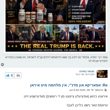
אמר רבי יהודה, אלמלי הוו ידעין בני נשא רחימותא דרחים קב"ה לישראל, הוו שאגין ככפיריא
למרדף אבתריה!
צ
ו
ר
הבוחר בתורה
אקטיווער שרייבער
8
י
ק
א
Re: אמעריקא און מדנ"י, אין מלחמה מיט איראן
ר
ו
פ
מיטוואך יולי 08, 2026 9:49 am
י
א
ף
ו
איראנע כיהאן (אפיציעלע צייטונג פון די רעזשים) פאדערשטע זייט:
ס
ט
טראמפ טאר נישט בלייבן לעבן!