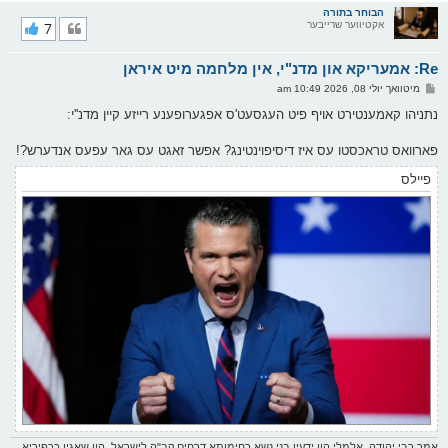
ר
הבוחר בתורה
אקטיווער שרייבער
7
י
ק
א
Re: אמעריקא און מדנ"י, אין מלחמה מיט איראן
ר
ו
פ
מיטוואך יולי 08, 2026 10:49 am
י
א
ף
ו
נתניהו קאמענטירט אויף פיט העגסעט'ס אפגערופענע רייזע קיין מדנ''י:
ס
ט
פארוואס טראכסטו עס איז דיסיפוינטינג? אפשר זאגט עס גאר עפעס אנדערש?!
פיילס
אמר רבי יהודה, אלמלי הוו ידעין בני נשא רחימותא דרחים קב"ה לישראל, הוו שאגין ככפיריא