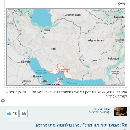
פיילס
אמר רבי יהודה, אלמלי הוו ידעין בני נשא רחימותא דרחים קב"ה לישראל, הוו שאגין ככפיריא
למרדף אבתריה!
צ
ו
ר
הבוחר בתורה
אקטיווער שרייבער
10
י
ק
א
Re: אמעריקא און מדנ"י, אין מלחמה מיט איראן
ר
ו