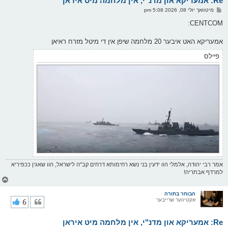
Re: אמעריקא און מדנ"י, אין מלחמה מיט איראן
ו
פ
מיטוואך יולי 08, 2026 5:08 pm
י
א
ף
ו
CENTCOM:
ס
ט
אמעריקא האט איבער 20 מלחמה שיפן אין די מיטל מזרח ראיאן
פיילס
אמר רבי יהודה, אלמלי הוו ידעין בני נשא רחימותא דרחים קב"ה לישראל, הוו שאגין ככפיריא
למרדף אבתריה!
צ
ו
ר
הבוחר בתורה
אקטיווער שרייבער
6
י
ק
א
Re: אמעריקא און מדנ"י, אין מלחמה מיט איראן
ר