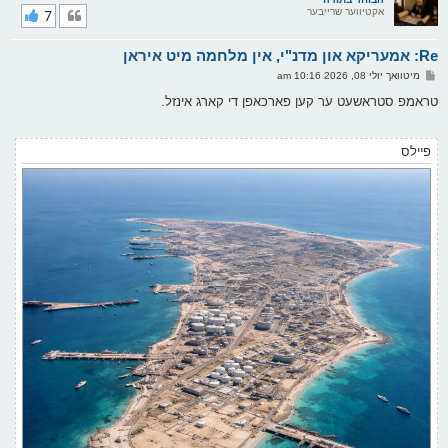
אקטיווער שרייבער
7
י
ק
א
Re: אמעריקא און מדנ"י, אין מלחמה מיט איראן
ר
ו
פ
מיטוואך יולי 08, 2026 10:16 am
י
א
ף
ו
טראמפ סטראשעט ער קען פארכאפן די קארג אינזל.
ס
ט
פיילס