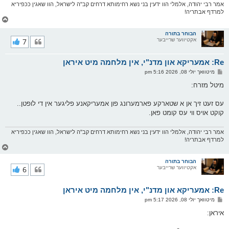
אמר רבי יהודה, אלמלי הוו ידעין בני נשא רחימותא דרחים קב"ה לישראל, הוו שאגין ככפיריא
למרדף אבתריה!
צ
ו
ר
הבוחר בתורה
אקטיווער שרייבער
7
י
ק
א
Re: אמעריקא און מדנ"י, אין מלחמה מיט איראן
ר
ו
פ
מיטוואך יולי 08, 2026 5:16 pm
י
א
ף
ו
מיטל מזרח:
ס
ט
עס זעט זיך אן א שטארקע פארמערונג פון אמעריקאנע פליגער אין די לופטן..
קוקט אויס ווי עס קומט פאן.
אמר רבי יהודה, אלמלי הוו ידעין בני נשא רחימותא דרחים קב"ה לישראל, הוו שאגין ככפיריא
למרדף אבתריה!
צ
ו
ר
הבוחר בתורה
אקטיווער שרייבער
6
י
ק
א
Re: אמעריקא און מדנ"י, אין מלחמה מיט איראן
ר
ו
פ
מיטוואך יולי 08, 2026 5:17 pm
י
א
ף
ו
איראן:
ס
ט