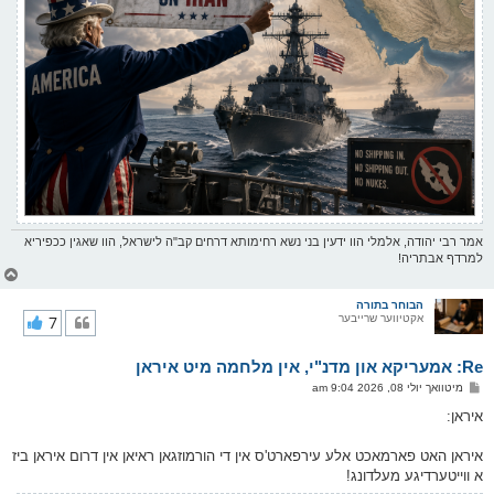
אמר רבי יהודה, אלמלי הוו ידעין בני נשא רחימותא דרחים קב"ה לישראל, הוו שאגין ככפיריא
למרדף אבתריה!
צ
ו
ר
הבוחר בתורה
אקטיווער שרייבער
7
י
ק
א
Re: אמעריקא און מדנ"י, אין מלחמה מיט איראן
ר
ו
פ
מיטוואך יולי 08, 2026 9:04 am
י
א
ף
ו
איראן:
ס
ט
איראן האט פארמאכט אלע עירפארט'ס אין די הורמוזגאן ראיאן אין דרום איראן ביז
א ווייטערדיגע מעלדונג!