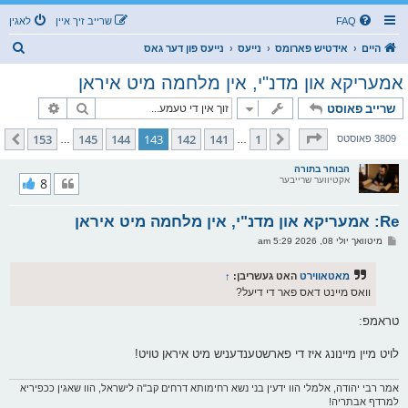
FAQ
שרייב זיך איין
לאגין
ז
היים
אידטיש פארומס
נייעס
נייעס פון דער גאס
ו
אמעריקא און מדנ"י, אין מלחמה מיט איראן
ך
זוך
פארגעשרי
שרייב פאוסט
בלאט
143
פון
153
153
145
144
143
142
141
1
פריערדיגע
קומענדיגע
3809 פאוסטס
…
…
הבוחר בתורה
אקטיווער שרייבער
8
Re: אמעריקא און מדנ"י, אין מלחמה מיט איראן
פ
מיטוואך יולי 08, 2026 5:29 am
א
ו
ס
מאטאווירט
האט געשריבן:
↑
ט
וואס מיינט דאס פאר די דיעל?
טראמפ:
לויט מיין מיינונג איז די פארשטענדעניש מיט איראן טויט!
אמר רבי יהודה, אלמלי הוו ידעין בני נשא רחימותא דרחים קב"ה לישראל, הוו שאגין ככפיריא
למרדף אבתריה!