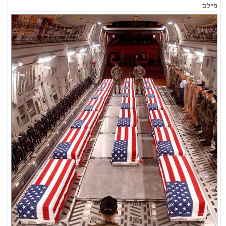
פיילס