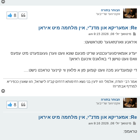
צ
ו
ר
הבוחר בתורה
אקטיווער שרייבער
8
י
ק
א
Re: אמעריקא און מדנ"י, אין מלחמה מיט איראן
ר
ו
פ
מיטוואך יולי 08, 2026 9:15 am
י
א
ף
ו
איראנע ווארטזאגער סטראשעט:
ס
ט
יעדע אומאויסגערעכנטע שריט פונעם שונא וועט ווערן געענפערט מיט עפעס
וואס וועט טוישן די באלאנס אינעם ראיאן!
די קומענדיגע מכה וועט קומען פון א פלאץ ווי קיינער טראכט נישט....
אמר רבי יהודה, אלמלי הוו ידעין בני נשא רחימותא דרחים קב"ה לישראל, הוו שאגין ככפיריא
למרדף אבתריה!
צ
ו
ר
הבוחר בתורה
אקטיווער שרייבער
8
י
ק
א
Re: אמעריקא און מדנ"י, אין מלחמה מיט איראן
ר
ו
פ
מיטוואך יולי 08, 2026 9:16 am
י
א
ף
ו
טראמפ:
ס
ט