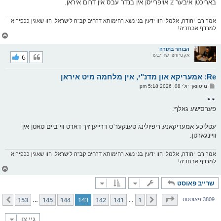
באריכטן איבער 2 אויפרייסן אין בנדר עבס אין דרום איראן.
אמר רבי יהודה, אלמלי הוו ידעין בני נשא רחימותא דרחים קב"ה לישראל, הוו שאגין ככפיריא
למרדף אבתריה!
צ
ו
ר
הבוחר בתורה
אקטיווער שרייבער
6
י
ק
א
Re: אמעריקא און מדנ"י, אין מלחמה מיט איראן
ר
ו
פ
מיטוואך יולי 08, 2026 5:18 pm
י
א
ף
ו
ס
פערסישע גאלף:
ט
עטליכע אמעריקאנע ריפיולינג טענקער'ס דרייען זיך דארט ווי ביים טאטן אין
וויינגארטן.
אמר רבי יהודה, אלמלי הוו ידעין בני נשא רחימותא דרחים קב"ה לישראל, הוו שאגין ככפיריא
למרדף אבתריה!
צ
ו
שרייב פאוסט
ר
י
ק
בלאט
143
פון
153
153
145
144
143
142
141
1
פריערדיגע
קומענדיגע
3809 פאוסטס
…
…
א
ר
ו
גיי צו