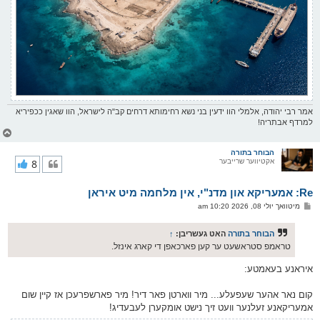
אמר רבי יהודה, אלמלי הוו ידעין בני נשא רחימותא דרחים קב"ה לישראל, הוו שאגין ככפיריא
למרדף אבתריה!
צ
ו
ר
הבוחר בתורה
אקטיווער שרייבער
8
י
ק
א
Re: אמעריקא און מדנ"י, אין מלחמה מיט איראן
ר
ו
פ
מיטוואך יולי 08, 2026 10:20 am
י
א
ף
ו
ס
הבוחר בתורה
האט געשריבן:
↑
ט
טראמפ סטראשעט ער קען פארכאפן די קארג אינזל.
איראנע בעאמטע:
קום נאר אהער שעפעלע... מיר ווארטן פאר דיר! מיר פארשפרעכן אז קיין שום
אמעריקאנע זעלנער וועט זיך נישט אומקערן לעבעדיג!