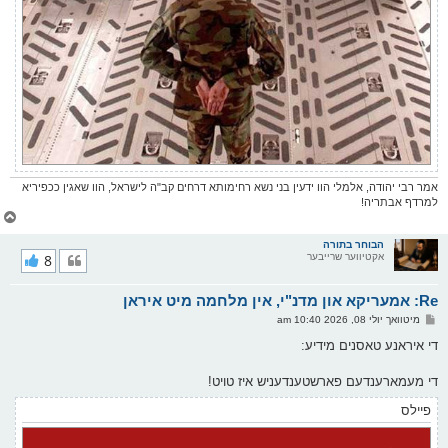
אמר רבי יהודה, אלמלי הוו ידעין בני נשא רחימותא דרחים קב"ה לישראל, הוו שאגין ככפיריא
למרדף אבתריה!
צ
ו
ר
הבוחר בתורה
אקטיווער שרייבער
8
י
ק
א
Re: אמעריקא און מדנ"י, אין מלחמה מיט איראן
ר
ו
פ
מיטוואך יולי 08, 2026 10:40 am
י
א
ף
ו
די איראנע טאסנים מידיע:
ס
ט
די מעמארענדעם פארשטענדעניש איז טויט!
פיילס