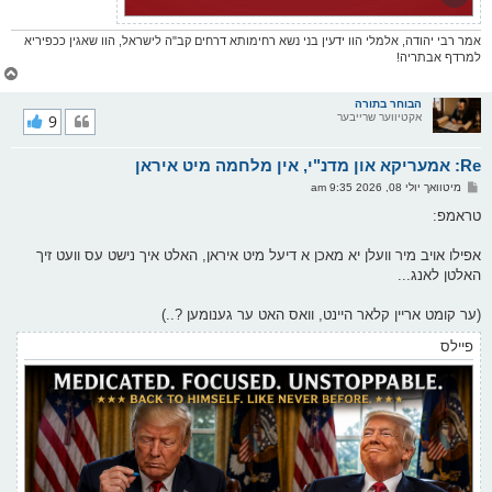
אמר רבי יהודה, אלמלי הוו ידעין בני נשא רחימותא דרחים קב"ה לישראל, הוו שאגין ככפיריא
למרדף אבתריה!
צ
ו
ר
הבוחר בתורה
אקטיווער שרייבער
9
י
ק
א
Re: אמעריקא און מדנ"י, אין מלחמה מיט איראן
ר
ו
פ
מיטוואך יולי 08, 2026 9:35 am
י
א
ף
ו
טראמפ:
ס
ט
אפילו אויב מיר וועלן יא מאכן א דיעל מיט איראן, האלט איך נישט עס וועט זיך
האלטן לאנג...
(ער קומט אריין קלאר היינט, וואס האט ער גענומען ?..)
פיילס