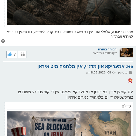
אמר רבי יהודה, אלמלי הוו ידעין בני נשא רחימותא דרחים קב"ה לישראל, הוו שאגין ככפיריא
למרדף אבתריה!
צ
ו
ר
הבוחר בתורה
אקטיווער שרייבער
7
י
ק
א
Re: אמעריקא און מדנ"י, אין מלחמה מיט איראן
ר
ו
פ
מיטוואך יולי 08, 2026 8:59 am
י
א
ף
ו
ס
ט
עס קומען אריין באריכטן אז אמעריקא פלאנט אין די קומענדיגע שעות צו
צוריקשטעלן די ים בלאקאדע ארום איראן!
פיילס