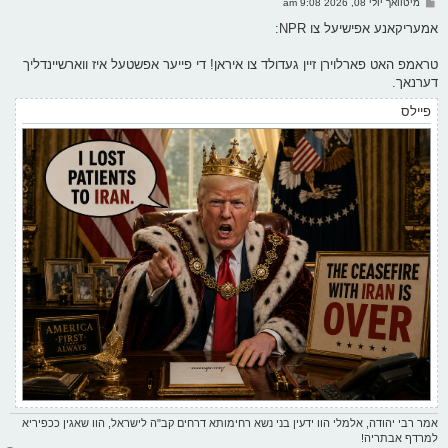
פ
מיטוואך יולי 08, 2026 9:08 am
י
א
ף
ו
אמעריקאנע אפישיעל צו NPR:
ס
ט
טראמפ האט פארלוירן זיין געדולד צו איראן! די פייער אפשטעל איז ווארשיינדליך
דערנאך.
פיילס
אמר רבי יהודה, אלמלי הוו ידעין בני נשא רחימותא דרחים קב"ה לישראל, הוו שאגין ככפיריא
למרדף אבתריה!