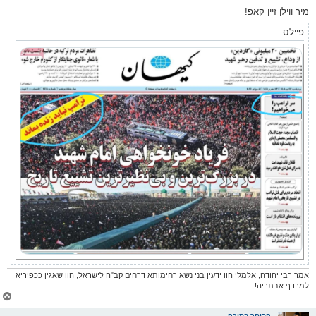
מיר ווילן זיין קאפ!
פיילס
אמר רבי יהודה, אלמלי הוו ידעין בני נשא רחימותא דרחים קב"ה לישראל, הוו שאגין ככפיריא
למרדף אבתריה!
צ
ו
ר
הבוחר בתורה