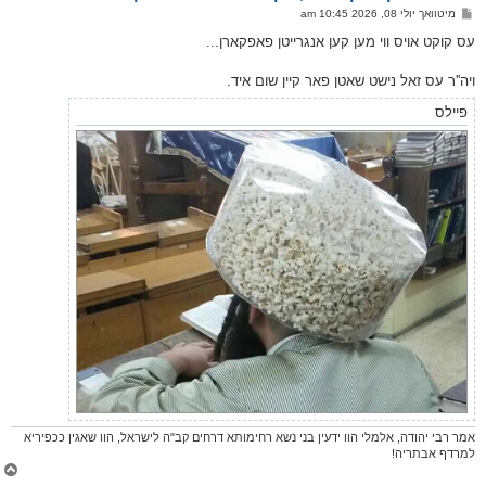
ו
פ
מיטוואך יולי 08, 2026 10:45 am
י
א
ף
ו
עס קוקט אויס ווי מען קען אנגרייטן פאפקארן...
ס
ט
ויה''ר עס זאל נישט שאטן פאר קיין שום איד.
פיילס
אמר רבי יהודה, אלמלי הוו ידעין בני נשא רחימותא דרחים קב"ה לישראל, הוו שאגין ככפיריא
למרדף אבתריה!
צ
ו