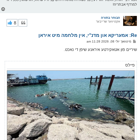
למרדף אבתריה!
צ
ו
ר
הבוחר בתורה
אקטיווער שרייבער
8
י
ק
א
Re: אמעריקא און מדנ"י, אין מלחמה מיט איראן
ר
ו
פ
מיטוואך יולי 08, 2026 11:28 am
י
א
ף
ו
שיריים פון אטאקירטע איראנע שיפן די נאכט.
ס
ט
פיילס