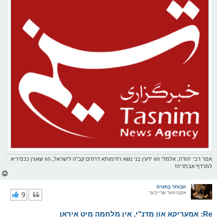
אמר רבי יהודה, אלמלי הוו ידעין בני נשא רחימותא דרחים קב"ה לישראל, הוו שאגין ככפיריא
למרדף אבתריה!
צ
ו
ר
הבוחר בתורה
אקטיווער שרייבער
9
י
ק
א
Re: אמעריקא און מדנ"י, אין מלחמה מיט איראן
ר