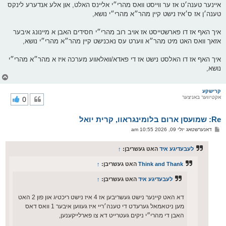
איינער טענה׳ט אז ער ווייסט וואס מהרי״י אליינס האלט, און אלע אנדערע לינקס
טענה׳ן אז ס׳איז נישט קיין מהר״א מהרי״י נושא,
איך האף אז דו פארשטייסט אז אויב רוב מהרי״י חסידים האבן א מיינונג איבער
אזאך וואס האט מיט מהר״א ווערט עס נאכנישט קיין מהר״א מהרי״י נושא,
איך האף אז דו האלסט נישט אז די פאדא/וואלאווע מערכה איז א מהר״א מהרי״י
נושא,
צ
ו
ר
קרישקע
אקטיווער באניצער
0
י
ק
א
Re: שמועסן ארום בלומינגראוו, קרית יואל
ר
ו
פ
דאנערשטאג יולי 09, 2026 10:55 am
י
א
ף
ו
ס
לעבעדיגע איד
האט געשריבן:
↑
ט
Think and Thank
האט געשריבן:
↑
לעבעדיגע איד
האט געשריבן:
↑
דא האט קיינער נישט געשריבען אז 4 איז נישט ריכטיג און פון 2 האט
מען ניטאמאל גערעדט די טענה׳ריי איז געווען איבער 1 וואס דאס
האבן די מהרי״י ניקים געטרייט דא צו פארלייקענען,