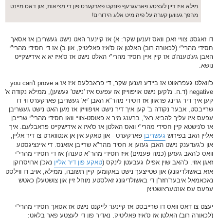
מילא איז דיין לעצטע פארעגרעף פונקט פארקערט פון די מציאות, און דאס מיינט
מהפך געווען קערה על פיה מיט אלע הידורים!
דו זאגסט צוויי זאכן וואס זענען שקר: א) אז קיינער האט נישט געשריבן אז אסאך
חסידי מהרי"י (לכאורה רוב) האלטן אז ס'איז פאליטיק, און ב) אז די חסידי מהרי"י
האבן גע'טענה'ט אז קיין איין חסיד מהרי"י האלט נישט אז ס'איז יא א אידישקייט
נושא.
כ'וואלט געפראווט אז ביידע זענען שקר, די פראבלעם איז אז you can't prove a
negative (ד.ה. מ'קען נישט אויפווייזן אז עפעס איז 'נישט' געשען), ממילא נקודה א'
קען איך דיר גרינג פראוון אז חסידי מהר"א האבן 'יא' געשריבן פארקערט ווי דו
שרייבסט, אבער נקודה ב' קען איך דיר נישט אויפווייזן אז מען האט נישט געשריבן
עפעס איז עליך להביא ראי', ברענג מיר א פאוסט-צוויי וואו חסידי מהרי"י שרייבן
אז ס'נישטא קיין חסידי מהרי"י וואס האלטן אז ס'איז א אידישקייט פראבלעם. איך
אליין האב בפירוש
געשריבן
פארקערט - און טאקע אין אן אנטווארט צו דיר אליין,
און כ'געדענק נישט האבן געזען א חסיד מהר"א שרייבן אזאנס. די איינציגסטע
וואס כ'האב געזען (כמה פעמים) איז חסידי מהר"א טענה'ן אז די חסידי מהרי"י
זאגן אזוי. כ'האב שוין אפילו געבעטן לינקס (
טאקע פון דיר אליין
נאכ'ן ארויסרוקן
אזא באשולדיגונג) און שטייצעך נישט באקומען קיין תשובה, ממילא, אויב דו ווילסט
נאכאמאל איבער'חזר'ן די באשולדיגונג זאלסטע מוחל זיין און צושטעלן כאטש
עפעס עס אונטערצושטיצן.
יעצט צו דאס וואס דו שרייבסט אז קיינער לייקנט נישט אז אסאך חסידי מהרי"י
(לכאורה רוב) האלטן אז ס'איז פאליטיק, נאדיר פון די לעצטע פאר בלאט: