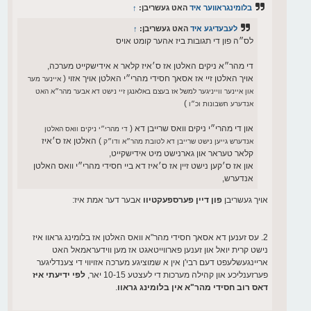
בלומינגראווער איד
האט געשריבן:
↑
לעבעדיגע איד
האט געשריבן:
↑
לס״ה פון די תגובות ביז אהער קומט אויס
די מהר״א ניקים האלטן אז ס׳איז קלאר א אידישקייט מערכה,
אויך האלטן זיי אז אסאך חסידי מהרי״י האלטן אויך אזוי (
איינער מער
און איינער ווייניגער למשל אז בעצם באלאנגן זיי נישט דא אבער מהר״א האט
)
אנדערע חשבונות וכ״ו
און די מהרי״י ניקים וואס שרייבן דא (
די מהרי״י ניקים וואס האלטן
) האלטן אז ס׳איז
אנדערש גייען נישט שרייבן דא לטובת מהר״א ודו״ק
קלאר טעראר און גארנישט מיט אידישקייט,
און אז ס׳קען נישט זיין אז ס׳איז דא ביי חסידי מהרי״י וואס האלטן
אנדערש,
אויך געשריבן
פון דיין פערספעקטיוו
אבער דער אמת איז:
2. עס זענען דא אסאך חסידי מהר"א וואס האלטן אז בלומינג גראוו איז
נישט קרית יואל און זענען פארווייטאגט אז מען ווידעראמאל האט
אריינגעשלעפט דעם רבי'ן אין א שמוציגע מערכה אזויווי די צענדליגער
פערזענליכע און קהילה מערכות די לעצטע 10-15 יאר,
לפי ידיעתי איז
דאס רוב חסידי מהר"א אין בלומינג גראוו
.