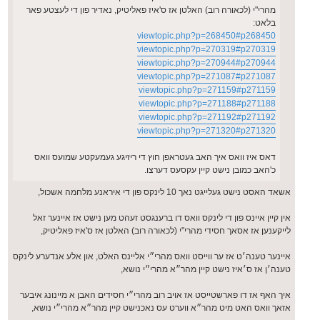
מהרי"י (לכאורה רוב) האלטן אז ס'איז פאליטיק, נאדיר פון די לעצטע פאר
בלאט:
viewtopic.php?p=268450#p268450
viewtopic.php?p=270319#p270319
viewtopic.php?p=270944#p270944
viewtopic.php?p=271087#p271087
viewtopic.php?p=271159#p271159
viewtopic.php?p=271188#p271188
viewtopic.php?p=271192#p271192
viewtopic.php?p=271320#p271320
דאס איז וואס איך האב געטראפן חוץ די ריזיגע געמעקטע שמועס וואס
כ'האב כמובן נישט קיין עקסעס דערצו.
אשאד האסט נישט געלייגט נאך 10 לינקס פון די איראנע מלחמה אשכול,
אין קיין איינס פון די לינקס וואס דו ברענגסט זעהט מען נישט אז איינער זאל
לייקענען אז אסאך חסידי מהרי"י (לכאורה רוב) האלטן אז ס'איז פאליטיק,
איינער טענה׳ט אז ער ווייסט וואס מהרי״י אליינס האלט, און אלע אנדערע לינקס
טענה׳ן אז ס׳איז נישט קיין מהר״א מהרי״י נושא,
איך האף אז דו פארשטייסט אז אויב רוב מהרי״י חסידים האבן א מיינונג איבער
אזאך וואס האט מיט מהר״א ווערט עס נאכנישט קיין מהר״א מהרי״י נושא,