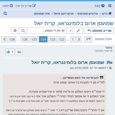
FAQ
שרייב זיך איין
לאגין
ז
היים
אידטיש פארומס
ארום דעם טישל
אידן שמועסן
ו
שמועסן ארום בלומינגראוו, קרית יואל
ך
זוך
פארגעשרי
שרייב פאוסט
בלאט
124
פון
128
128
126
125
124
123
122
1
פריערדיגע
קומענדיגע
3184 פאוסטס
…
…
קיגעל
פרישער באניצער
1
Re: שמועסן ארום בלומינגראוו, קרית יואל
פ
דינסטאג יולי 07, 2026 10:03 pm
א
ו
ס
לעבעדיגע איד
האט געשריבן:
↑
ט
לס״ה פון די תגובות ביז אהער קומט אויס
די מהר״א ניקים האלטן אז ס׳איז קלאר א אידישקייט מערכה,
אויך האלטן זיי אז אסאך חסידי מהרי״י האלטן אויך אזוי (
איינער מער און איינער
)
ווייניגער למשל אז בעצם באלאנגן זיי נישט דא אבער מהר״א האט אנדערע חשבונות וכ״ו
און די מהרי״י ניקים וואס שרייבן דא (
די מהרי״י ניקים וואס האלטן אנדערש גייען נישט
) האלטן אז ס׳איז קלאר טעראר און גארנישט מיט
שרייבן דא לטובת מהר״א ודו״ק