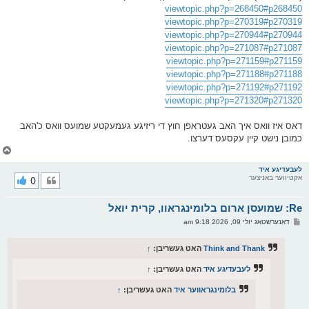
viewtopic.php?p=268450#p268450
viewtopic.php?p=270319#p270319
viewtopic.php?p=270944#p270944
viewtopic.php?p=271087#p271087
viewtopic.php?p=271159#p271159
viewtopic.php?p=271188#p271188
viewtopic.php?p=271192#p271192
viewtopic.php?p=271320#p271320
דאס איז וואס איך האב געטראפן חוץ די ריזיגע געמעקטע שמועס וואס כ'האב
כמובן נישט קיין עקסעס דערצו.
צ
ו
ר
לעבעדיגע איד
אקטיווער באניצער
0
י
ק
א
Re: שמועסן ארום בלומינגראוו, קרית יואל
ר
ו
פ
דאנערשטאג יולי 09, 2026 9:18 am
י
א
ף
ו
ס
Think and Thank
האט געשריבן:
↑
ט
לעבעדיגע איד
האט געשריבן:
↑
בלומינגראווער איד
האט געשריבן:
↑