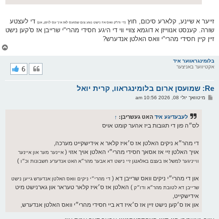
זייער א שיינע, קלארע סיכום, חוץ
די לעצטע
(די ודו"ק וואס איז נישט נוגע צום שמועס לאז איך עס לויפן, און)
שורה. קענסט אנווייזן א דוגמא צוויי ווי די היגע חסידי מהרי"י שרייבן אז ס'קען נישט
זיין קיין חסידי מהרי"י וואס האלטן אנדערש?
צ
ו
ר
בלומינגראווער איד
אקטיווער באניצער
6
י
ק
א
Re: שמועסן ארום בלומינגראוו, קרית יואל
ר
ו
פ
מיטוואך יולי 08, 2026 10:56 am
י
א
ף
ו
ס
לעבעדיגע איד
האט געשריבן:
↑
ט
לס״ה פון די תגובות ביז אהער קומט אויס
די מהר״א ניקים האלטן אז ס׳איז קלאר א אידישקייט מערכה,
אויך האלטן זיי אז אסאך חסידי מהרי״י האלטן אויך אזוי (
איינער מער און איינער
)
ווייניגער למשל אז בעצם באלאנגן זיי נישט דא אבער מהר״א האט אנדערע חשבונות וכ״ו
און די מהרי״י ניקים וואס שרייבן דא (
די מהרי״י ניקים וואס האלטן אנדערש גייען נישט
) האלטן אז ס׳איז קלאר טעראר און גארנישט מיט
שרייבן דא לטובת מהר״א ודו״ק
אידישקייט,
און אז ס׳קען נישט זיין אז ס׳איז דא ביי חסידי מהרי״י וואס האלטן אנדערש,