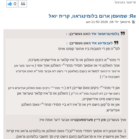
פרישער באניצער
0
י
ק
א
Re: שמועסן ארום בלומינגראוו, קרית יואל
ר
ו
פ
מיטוואך יולי 08, 2026 11:50 am
י
א
ף
ו
ס
בלומינגראווער איד
האט געשריבן:
↑
ט
לעבעדיגע איד
האט געשריבן:
↑
לס״ה פון די תגובות ביז אהער קומט אויס
די מהר״א ניקים האלטן אז ס׳איז קלאר א אידישקייט מערכה,
אויך האלטן זיי אז אסאך חסידי מהרי״י האלטן אויך אזוי (
איינער מער און
איינער ווייניגער למשל אז בעצם באלאנגן זיי נישט דא אבער מהר״א האט אנדערע
)
חשבונות וכ״ו
און די מהרי״י ניקים וואס שרייבן דא (
די מהרי״י ניקים וואס האלטן אנדערש גייען
) האלטן אז ס׳איז קלאר טעראר און
נישט שרייבן דא לטובת מהר״א ודו״ק
גארנישט מיט אידישקייט,
און אז ס׳קען נישט זיין אז ס׳איז דא ביי חסידי מהרי״י וואס האלטן
אנדערש,
אויך געשריבן
פון דיין פערספעקטיוו
אבער דער אמת איז:
1. עס זענען דא אסאך חסידי מהרי"י/בנ"י וואס האלטן אז בלומינג גראוו איז קרית
יואל און וויזשניץ איז א פראבלעם (הגם נישט קיין סך תושבי בלומינג גראוו),