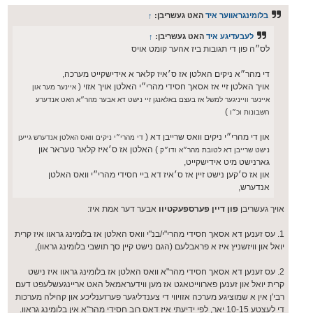
ט
בלומינגראווער איד
האט געשריבן:
↑
לעבעדיגע איד
האט געשריבן:
↑
לס״ה פון די תגובות ביז אהער קומט אויס
די מהר״א ניקים האלטן אז ס׳איז קלאר א אידישקייט מערכה,
אויך האלטן זיי אז אסאך חסידי מהרי״י האלטן אויך אזוי (
איינער מער און
איינער ווייניגער למשל אז בעצם באלאנגן זיי נישט דא אבער מהר״א האט אנדערע
)
חשבונות וכ״ו
און די מהרי״י ניקים וואס שרייבן דא (
די מהרי״י ניקים וואס האלטן אנדערש גייען
) האלטן אז ס׳איז קלאר טעראר און
נישט שרייבן דא לטובת מהר״א ודו״ק
גארנישט מיט אידישקייט,
און אז ס׳קען נישט זיין אז ס׳איז דא ביי חסידי מהרי״י וואס האלטן
אנדערש,
אויך געשריבן
פון דיין פערספעקטיוו
אבער דער אמת איז:
1. עס זענען דא אסאך חסידי מהרי"י/בנ"י וואס האלטן אז בלומינג גראוו איז קרית
יואל און וויזשניץ איז א פראבלעם (הגם נישט קיין סך תושבי בלומינג גראוו),
2. עס זענען דא אסאך חסידי מהר"א וואס האלטן אז בלומינג גראוו איז נישט
קרית יואל און זענען פארווייטאגט אז מען ווידעראמאל האט אריינגעשלעפט דעם
רבי'ן אין א שמוציגע מערכה אזויווי די צענדליגער פערזענליכע און קהילה מערכות
די לעצטע 10-15 יאר, לפי ידיעתי איז דאס רוב חסידי מהר"א אין בלומינג גראוו.