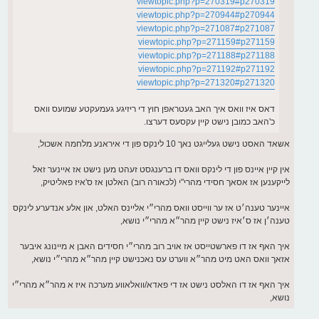
viewtopic.php?p=270319#p270319
viewtopic.php?p=270944#p270944
viewtopic.php?p=271087#p271087
viewtopic.php?p=271159#p271159
viewtopic.php?p=271188#p271188
viewtopic.php?p=271192#p271192
viewtopic.php?p=271320#p271320
דאס איז וואס איך האב געטראפן חוץ די ריזיגע געמעקטע שמועס וואס
כ'האב כמובן נישט קיין עקסעס דערצו.
אשאד האסט נישט געלייגט נאך 10 לינקס פון די איראנע מלחמה אשכול,
אין קיין איינס פון די לינקס וואס דו ברענגסט זעהט מען נישט אז איינער זאל
לייקענען אז אסאך חסידי מהרי"י (לכאורה רוב) האלטן אז ס'איז פאליטיק,
איינער טענה׳ט אז ער ווייסט וואס מהרי״י אליינס האלט, און אלע אנדערע לינקס
טענה׳ן אז ס׳איז נישט קיין מהר״א מהרי״י נושא,
איך האף אז דו פארשטייסט אז אויב רוב מהרי״י חסידים האבן א מיינונג איבער
אזאך וואס האט מיט מהר״א ווערט עס נאכנישט קיין מהר״א מהרי״י נושא,
איך האף אז דו האלסט נישט אז די פאדא/וואלאווע מערכה איז א מהר״א מהרי״י
נושא,