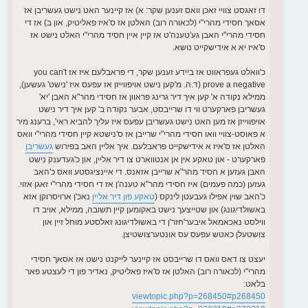
דו זאגסט צוויי זאכן וואס זענען שקר: א) אז קיינער האט נישט געשריבן אז
אסאך חסידי מהרי"י (לכאורה רוב) האלטן אז ס'איז פאליטיק, און ב) אז די
חסידי מהרי"י האבן גע'טענה'ט אז קיין איין חסיד מהרי"י האלט נישט אז
ס'איז יא א אידישקייט נושא.
כ'וואלט געפראווט אז ביידע זענען שקר, די פראבלעם איז אז you can't
prove a negative (ד.ה. מ'קען נישט אויפווייזן אז עפעס איז 'נישט' געשען),
ממילא נקודה א' קען איך דיר גרינג פראוון אז חסידי מהר"א האבן 'יא'
געשריבן פארקערט ווי דו שרייבסט, אבער נקודה ב' קען איך דיר נישט
אויפווייזן אז מען האט נישט געשריבן עפעס איז עליך להביא ראי', ברענג מיר
א פאוסט-צוויי וואו חסידי מהרי"י שרייבן אז ס'נישטא קיין חסידי מהרי"י וואס
האלטן אז ס'איז א אידישקייט פראבלעם. איך אליין האב בפירוש
געשריבן
פארקערט - און טאקע אין אן אנטווארט צו דיר אליין, און כ'געדענק נישט
האבן געזען א חסיד מהר"א שרייבן אזאנס. די איינציגסטע וואס כ'האב
געזען (כמה פעמים) איז חסידי מהר"א טענה'ן אז די חסידי מהרי"י זאגן אזוי.
כ'האב שוין אפילו געבעטן לינקס (
טאקע פון דיר אליין
נאכ'ן ארויסרוקן אזא
באשולדיגונג) און שטייצעך נישט באקומען קיין תשובה, ממילא, אויב דו
ווילסט נאכאמאל איבער'חזר'ן די באשולדיגונג זאלסטע מוחל זיין און
צושטעלן כאטש עפעס עס אונטערצושטיצן.
יעצט צו דאס וואס דו שרייבסט אז קיינער לייקנט נישט אז אסאך חסידי
מהרי"י (לכאורה רוב) האלטן אז ס'איז פאליטיק, נאדיר פון די לעצטע פאר
בלאט:
viewtopic.php?p=268450#p268450