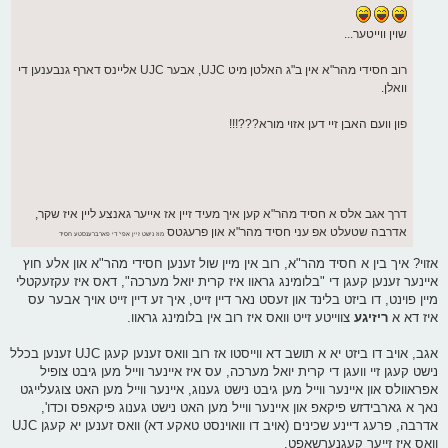
שוין ווייטער...
רוב חסידי מהר"א אין ב"ג האלטן מיט UJC, אבער UJC אליינס דארף גנבענען די
וואלן.
פון וועם האבן זיי דען אזוי מורא???!!!
דרך אגב אלס א חסיד מהר"א קען איך מעיד זיין אז אייער גאנצע ליין איז שקר,
אדרבה שטעלט אפ עני חסיד מהר"א און פרעגטס
מוז נישט זיין אפי' די פארברענסטע חסיד
אזוי? איך בין א חסיד מהר"א, רוב אין מיין שול זענען חסידי מהר"א און אלע חוץ
איינער זענען קעגן די "בלומינג גראוו איז קרית יואל מערכה", דאס איז עקזעקטלי
מיין פוינט, דו ביזט בלינד און זעסט נאר דיין זייט, איך זע דיין זייט אויך אבער עס
איז דא א
ריזיגע
צווייטע זייט וואס איז רוב אין בלומינג גראוו.
אגב, אויב דו ביזט יא א תושב דא ווייסטו אז רוב וואס זענען קעגן UJC זענען בכלל
נישט קעגן זיי וועגן די קרית יואל מערכה, עס איז איינער ווייל מען גיבט צופיל
אפראוולס און איינער ווייל מען גיבט נישט גענוג, איינער ווייל מען האט צוגעלייגט
נאך א גארבידזש פיקאפ און איינער ווייל מען האט נישט גענוג פיקאפס וכדו',
אדרבה, פרעג דיינע שכינים (אויב דו וואוינסט טאקע דא) וואס זענען יא קעגן UJC
וואס איז זייער קעגנערשאפט.