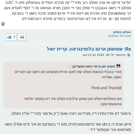
יעדער ווייסט אז אויב וואלט רוב מהרי"י אין מהרא חסידים געהאלטן מיט די UJC
וואלטן זיי נישט געגנבט די וואלן נאר זיי האבן מורא געהאט אז ר' יוסף לאנדא וועט
זיך צאמשטעלן מיט מהרא און דאס איז די איינציגסטע סיבה נישט די באבקע
לגיונות פון י.ש. אז דא איז דא הונדערטער בחורים מהרא רעגיסטרירט
צ
ו
ר
העלאו בעלאו
אקטיווער באניצער
1
י
ק
א
Re: שמועסן ארום בלומינגראוו, קרית יואל
ר
ו
פ
מיטוואך יולי 08, 2026 12:42 pm
י
א
ף
ו
ס
פשוט און גראד
האט געשריבן:
↑
ט
מהרי בכבודו ובעצמו וואלט שוין לאנג ארויס געקומען ווען נישט אברהם דוב
יאקא, ושליחיו
@Think and Thank
ווען טעגלאש וואלט ווען געווען ערלויבט וואלט איך דא בפומבי אלעס
אויסגעפראקט.
גיימער דא אדרעסירן דיין מורדיגע ראיה וואס כ"ק אדמור מהרי"י אליין האלט.
ווייזט אויס דו ביסט אזוי מיסאינפארמירט מיט די בעסיקס אז איך ווייס אפילו נישט
פארוואס איך ענטפער דיר.