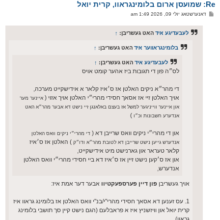
Re: שמועסן ארום בלומינגראוו, קרית יואל
ר
ו
פ
דאנערשטאג יולי 09, 2026 1:49 am
י
א
ף
ו
ס
לעבעדיגע איד
האט געשריבן:
↑
ט
בלומינגראווער איד
האט געשריבן:
↑
לעבעדיגע איד
האט געשריבן:
↑
לס״ה פון די תגובות ביז אהער קומט אויס
די מהר״א ניקים האלטן אז ס׳איז קלאר א אידישקייט מערכה,
אויך האלטן זיי אז אסאך חסידי מהרי״י האלטן אויך אזוי (
איינער מער
און איינער ווייניגער למשל אז בעצם באלאנגן זיי נישט דא אבער מהר״א האט
)
אנדערע חשבונות וכ״ו
און די מהרי״י ניקים וואס שרייבן דא (
די מהרי״י ניקים וואס האלטן
) האלטן אז ס׳איז
אנדערש גייען נישט שרייבן דא לטובת מהר״א ודו״ק
קלאר טעראר און גארנישט מיט אידישקייט,
און אז ס׳קען נישט זיין אז ס׳איז דא ביי חסידי מהרי״י וואס האלטן
אנדערש,
אויך געשריבן
פון דיין פערספעקטיוו
אבער דער אמת איז:
1. עס זענען דא אסאך חסידי מהרי"י/בנ"י וואס האלטן אז בלומינג גראוו איז
קרית יואל און וויזשניץ איז א פראבלעם (הגם נישט קיין סך תושבי בלומינג
גראוו),