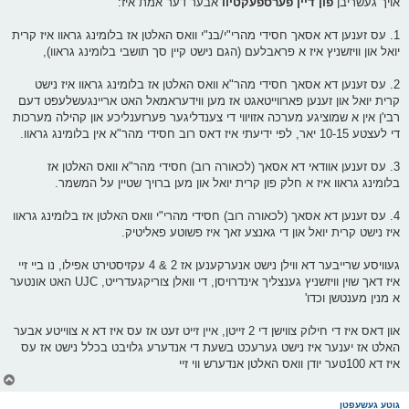
אויך געשריבן
פון דיין פערספעקטיוו
אבער דער אמת איז:
1. עס זענען דא אסאך חסידי מהרי"י/בנ"י וואס האלטן אז בלומינג גראוו איז קרית
יואל און וויזשניץ איז א פראבלעם (הגם נישט קיין סך תושבי בלומינג גראוו),
2. עס זענען דא אסאך חסידי מהר"א וואס האלטן אז בלומינג גראוו איז נישט
קרית יואל און זענען פארווייטאגט אז מען ווידעראמאל האט אריינגעשלעפט דעם
רבי'ן אין א שמוציגע מערכה אזויווי די צענדליגער פערזענליכע און קהילה מערכות
די לעצטע 10-15 יאר, לפי ידיעתי איז דאס רוב חסידי מהר"א אין בלומינג גראוו.
3. עס זענען אוודאי דא אסאך (לכאורה רוב) חסידי מהר"א וואס האלטן אז
בלומינג גראוו איז א חלק פון קרית יואל און מען ברויך שטיין על המשמר.
4. עס זענען דא אסאך (לכאורה רוב) חסידי מהרי"י וואס האלטן אז בלומינג גראוו
איז נישט קרית יואל און די גאנצע זאך איז פשוטע פאליטיק.
געוויסע שרייבער דא ווילן נישט אנערקענען אז 2 & 4 עקזיסטירט אפילו, נו ביי זיי
איז דאך שוין וויזשניץ גענצליך אינדרויסן, די וואלן צוריקגעדרייט, UJC האט אונטער
א מנין מענטשן וכדו'
און דאס איז די חילוק צווישן די 2 זייטן, איין זייט זעט אז עס איז דא א צווייטע אבער
האלט אז יענער איז נישט גערעכט בשעת די אנדערע גלויבט בכלל נישט אז עס
איז דא 100טער יודן וואס האלטן אנדערש ווי זיי
צ
ו
ר
גוטע געשעפטן