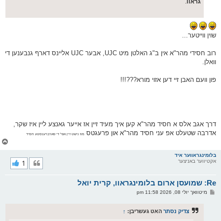
גראוו
.
שוין ווייטער...
רוב חסידי מהר"א אין ב"ג האלטן מיט UJC, אבער UJC אליינס דארף גנבענען די
וואלן.
פון וועם האבן זיי דען אזוי מורא???!!!
דרך אגב אלס א חסיד מהר"א קען איך מעיד זיין אז אייער גאנצע ליין איז שקר,
אדרבה שטעלט אפ עני חסיד מהר"א און פרעגטס
מוז נישט זיין אפי' די פארברענסטע חסיד
צ
ו
ר
בלומינגראווער איד
אקטיווער באניצער
1
י
ק
א
Re: שמועסן ארום בלומינגראוו, קרית יואל
ר
ו
פ
מיטוואך יולי 08, 2026 11:58 pm
י
א
ף
ו
ס
צדיק נסתר
האט געשריבן:
↑
ט