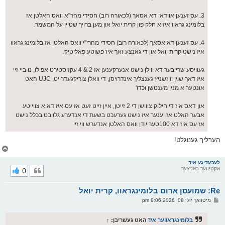
3. עס זענען אוודאי דא אסאך (לכאורה רוב) חסידי מהר"א וואס האלטן אז
בלומינג גראוו איז א חלק פון קרית יואל און מען ברויך שטיין על המשמר.
4. עס זענען דא אסאך (לכאורה רוב) חסידי מהרי"י וואס האלטן אז בלומינג גראוו
איז נישט קרית יואל און די גאנצע זאך איז פשוטע פאליטיק.
געוויסע שרייבער דא ווילן נישט אנערקענען אז 2 & 4 עקזיסטירט אפילו, נו ביי זיי
איז דאך שוין וויזשניץ גענצליך אינדרויסן, די וואלן צוריקגעדרייט, UJC האט
אונטער א מנין מענטשן וכדו'
און דאס איז די חילוק צווישן די 2 זייטן, איין זייט זעט אז עס איז דא א צווייטע
אבער האלט אז יענער איז נישט גערעכט בשעת די אנדערע גלויבט בכלל נישט
אז עס איז דא 100טער יודן וואס האלטן אנדערש ווי זיי
הערליך גענוגלט!
צ
ו
ר
לעבעדיגע איד
אקטיווער באניצער
0
י
ק
א
Re: שמועסן ארום בלומינגראוו, קרית יואל
ר
ו
פ
מיטוואך יולי 08, 2026 8:06 pm
י
א
ף
ו
ס
בלומינגראווער איד
האט געשריבן:
↑
ט