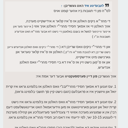
לעבעדיגע איד
האט געשריבן:
↑
לס״ה פון די תגובות ביז אהער קומט אויס
די מהר״א ניקים האלטן אז ס׳איז קלאר א אידישקייט מערכה,
אויך האלטן זיי אז אסאך חסידי מהרי״י האלטן אויך אזוי (
איינער מער און
איינער ווייניגער למשל אז בעצם באלאנגן זיי נישט דא אבער מהר״א האט אנדערע
)
חשבונות וכ״ו
און די מהרי״י ניקים וואס שרייבן דא (
די מהרי״י ניקים וואס האלטן אנדערש גייען
) האלטן אז ס׳איז קלאר טעראר און
נישט שרייבן דא לטובת מהר״א ודו״ק
גארנישט מיט אידישקייט,
און אז ס׳קען נישט זיין אז ס׳איז דא ביי חסידי מהרי״י וואס האלטן
אנדערש,
אויך געשריבן
פון דיין פערספעקטיוו
אבער דער אמת איז:
1. עס זענען דא אסאך חסידי מהרי"י/בנ"י וואס האלטן אז בלומינג גראוו איז קרית
יואל און וויזשניץ איז א פראבלעם (הגם נישט קיין סך תושבי בלומינג גראוו),
2. עס זענען דא אסאך חסידי מהר"א וואס האלטן אז בלומינג גראוו איז נישט
קרית יואל און זענען פארווייטאגט אז מען ווידעראמאל האט אריינגעשלעפט דעם
רבי'ן אין א שמוציגע מערכה אזויווי די צענדליגער פערזענליכע און קהילה מערכות
די לעצטע 10-15 יאר, לפי ידיעתי איז דאס רוב חסידי מהר"א אין בלומינג גראוו.
3. עס זענען אוודאי דא אסאך (לכאורה רוב) חסידי מהר"א וואס האלטן אז