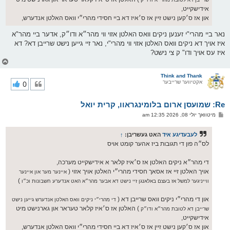
אידישקייט,
און אז ס׳קען נישט זיין אז ס׳איז דא ביי חסידי מהרי״י וואס האלטן אנדערש,
נאר ביי מהרי"י זענען ניקים וואס האלטן אזוי ווי מהר״א ודו״ק, אדער ביי מהר"א
איז אויך דא ניקים וואס האלטן אזוי ווי מהרי"י, נאר זיי גייען נישט שרייבן דא? דא
איז עס אויך ודו" ק צי נישט?
צ
ו
ר
Think and Thank
אקטיווער שרייבער
0
י
ק
א
Re: שמועסן ארום בלומינגראוו, קרית יואל
ר
ו
פ
מיטוואך יולי 08, 2026 12:35 am
י
א
ף
ו
ס
לעבעדיגע איד
האט געשריבן:
↑
ט
לס״ה פון די תגובות ביז אהער קומט אויס
די מהר״א ניקים האלטן אז ס׳איז קלאר א אידישקייט מערכה,
אויך האלטן זיי אז אסאך חסידי מהרי״י האלטן אויך אזוי (
איינער מער און איינער
)
ווייניגער למשל אז בעצם באלאנגן זיי נישט דא אבער מהר״א האט אנדערע חשבונות וכ״ו
און די מהרי״י ניקים וואס שרייבן דא (
די מהרי״י ניקים וואס האלטן אנדערש גייען נישט
) האלטן אז ס׳איז קלאר טעראר און גארנישט מיט
שרייבן דא לטובת מהר״א ודו״ק
אידישקייט,
און אז ס׳קען נישט זיין אז ס׳איז דא ביי חסידי מהרי״י וואס האלטן אנדערש,