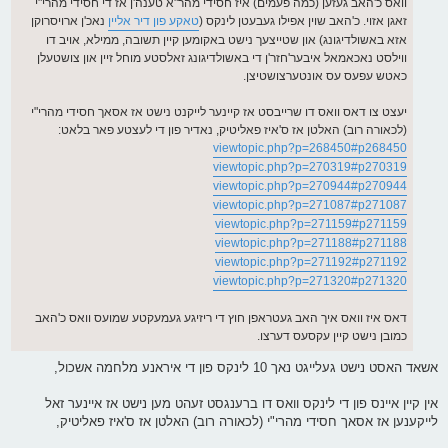
וואס כ'האב געזען (כמה פעמים) איז חסידי מהר"א טענה'ן אז די חסידי מהרי"י
זאגן אזוי. כ'האב שוין אפילו געבעטן לינקס (
טאקע פון דיר אליין
נאכ'ן ארויסרוקן
אזא באשולדיגונג) און שטייצעך נישט באקומען קיין תשובה, ממילא, אויב דו
ווילסט נאכאמאל איבער'חזר'ן די באשולדיגונג זאלסטע מוחל זיין און צושטעלן
כאטש עפעס עס אונטערצושטיצן.
יעצט צו דאס וואס דו שרייבסט אז קיינער לייקנט נישט אז אסאך חסידי מהרי"י
(לכאורה רוב) האלטן אז ס'איז פאליטיק, נאדיר פון די לעצטע פאר בלאט:
viewtopic.php?p=268450#p268450
viewtopic.php?p=270319#p270319
viewtopic.php?p=270944#p270944
viewtopic.php?p=271087#p271087
viewtopic.php?p=271159#p271159
viewtopic.php?p=271188#p271188
viewtopic.php?p=271192#p271192
viewtopic.php?p=271320#p271320
דאס איז וואס איך האב געטראפן חוץ די ריזיגע געמעקטע שמועס וואס כ'האב
כמובן נישט קיין עקסעס דערצו.
אשאד האסט נישט געלייגט נאך 10 לינקס פון די איראנע מלחמה אשכול,
אין קיין איינס פון די לינקס וואס דו ברענגסט זעהט מען נישט אז איינער זאל
לייקענען אז אסאך חסידי מהרי"י (לכאורה רוב) האלטן אז ס'איז פאליטיק,