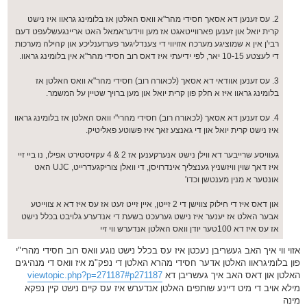
2. עס זענען דא אסאך חסידי מהר"א וואס האלטן אז בלומינג גראוו איז נישט
קרית יואל און זענען פארווייטאגט אז מען ווידעראמאל האט אריינגעשלעפט דעם
רבי'ן אין א שמוציגע מערכה אזויווי די צענדליגער פערזענליכע און קהילה מערכות
די לעצטע 10-15 יאר, לפי ידיעתי איז דאס רוב חסידי מהר"א אין בלומינג גראוו.
3. עס זענען אוודאי דא אסאך (לכאורה רוב) חסידי מהר"א וואס האלטן אז
בלומינג גראוו איז א חלק פון קרית יואל און מען ברויך שטיין על המשמר.
4. עס זענען דא אסאך (לכאורה רוב) חסידי מהרי"י וואס האלטן אז בלומינג גראוו
איז נישט קרית יואל און די גאנצע זאך איז פשוטע פאליטיק.
געוויסע שרייבער דא ווילן נישט אנערקענען אז 2 & 4 עקזיסטירט אפילו, נו ביי זיי
איז דאך שוין וויזשניץ גענצליך אינדרויסן, די וואלן צוריקגעדרייט, UJC האט
אונטער א מנין מענטשן וכדו'
און דאס איז די חילוק צווישן די 2 זייטן, איין זייט זעט אז עס איז דא א צווייטע
אבער האלט אז יענער איז נישט גערעכט בשעת די אנדערע גלויבט בכלל נישט
אז עס איז דא 100טער יודן וואס האלטן אנדערש ווי זיי
אזוי ווי איך האב געשריבן נעכטן איז עס בכלל נישט נוגע וואס רוב חסידי מהרי"י
פון בלומיגראוו האלטן אדער חסידי מהרא האלטן די נפק"מ איז וואס די מנהיגים
האלטן און דאס האב איך געשריבן דא
viewtopic.php?p=271187#p271187
מילא אויב די מיט דיינע שותפים האלטן אנדערש איז עס קיים נישט קיין נפקא
מינה