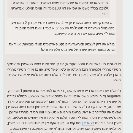
צווייטע אבער האלט אז יענער איז נישט גערעכט בשעת די אנדערע
גלויבט בכלל נישט אז עס איז דא 100טער יודן וואס האלטן אנדערש
ווי זיי
דא האט קיינער נישט געשריבען אז 4 איז נישט ריכטיג און פון 2 האט מען
ניטאמאל גערעדט די טענה׳ריי איז געווען איבער 1 וואס דאס האבן די
מהרי״י ניקים געטרייט דא צו פארלייקענען,
מילא איז דיין לעצטע פארעגרעף פונקט פארקערט פון די מציאות, און דאס
מיינט מהפך געווען קערה על פיה מיט אלע הידורים!
דו זאגסט צוויי זאכן וואס זענען שקר: א) אז קיינער האט נישט געשריבן אז אסאך
חסידי מהרי"י (לכאורה רוב) האלטן אז ס'איז פאליטיק, און ב) אז די חסידי מהרי"י
האבן גע'טענה'ט אז קיין איין חסיד מהרי"י האלט נישט אז ס'איז יא א אידישקייט
נושא.
כ'וואלט געפראווט אז ביידע זענען שקר, די פראבלעם איז אז you can't prove a
negative (ד.ה. מ'קען נישט אויפווייזן אז עפעס איז 'נישט' געשען), ממילא נקודה
א' קען איך דיר גרינג פראוון אז חסידי מהר"א האבן 'יא' געשריבן פארקערט ווי דו
שרייבסט, אבער נקודה ב' קען איך דיר נישט אויפווייזן אז מען האט נישט געשריבן
עפעס איז עליך להביא ראי', ברענג מיר א פאוסט-צוויי וואו חסידי מהרי"י שרייבן
אז ס'נישטא קיין חסידי מהרי"י וואס האלטן אז ס'איז א אידישקייט פראבלעם. איך
אליין האב בפירוש
געשריבן
פארקערט - און טאקע אין אן אנטווארט צו דיר אליין,
און כ'געדענק נישט האבן געזען א חסיד מהר"א שרייבן אזאנס. די איינציגסטע