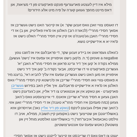
מילא איז דיין לעצטע פארעגרעף פונקט פארקערט פון די מציאות, און
דאס מיינט מהפך געווען קערה על פיה מיט אלע הידורים!
דו זאגסט צוויי זאכן וואס זענען שקר: א) אז קיינער האט נישט געשריבן אז
אסאך חסידי מהרי"י (לכאורה רוב) האלטן אז ס'איז פאליטיק, און ב) אז די
חסידי מהרי"י האבן גע'טענה'ט אז קיין איין חסיד מהרי"י האלט נישט אז
ס'איז יא א אידישקייט נושא.
כ'וואלט געפראווט אז ביידע זענען שקר, די פראבלעם איז אז you can't
prove a negative (ד.ה. מ'קען נישט אויפווייזן אז עפעס איז 'נישט' געשען),
ממילא נקודה א' קען איך דיר גרינג פראוון אז חסידי מהר"א האבן 'יא'
געשריבן פארקערט ווי דו שרייבסט, אבער נקודה ב' קען איך דיר נישט
אויפווייזן אז מען האט נישט געשריבן עפעס איז עליך להביא ראי', ברענג מיר
א פאוסט-צוויי וואו חסידי מהרי"י שרייבן אז ס'נישטא קיין חסידי מהרי"י וואס
האלטן אז ס'איז א אידישקייט פראבלעם. איך אליין האב בפירוש
געשריבן
פארקערט - און טאקע אין אן אנטווארט צו דיר אליין, און כ'געדענק נישט
האבן געזען א חסיד מהר"א שרייבן אזאנס. די איינציגסטע וואס כ'האב
געזען (כמה פעמים) איז חסידי מהר"א טענה'ן אז די חסידי מהרי"י זאגן אזוי.
כ'האב שוין אפילו געבעטן לינקס (
טאקע פון דיר אליין
נאכ'ן ארויסרוקן אזא
באשולדיגונג) און שטייצעך נישט באקומען קיין תשובה, ממילא, אויב דו
ווילסט נאכאמאל איבער'חזר'ן די באשולדיגונג זאלסטע מוחל זיין און
צושטעלן כאטש עפעס עס אונטערצושטיצן.
יעצט צו דאס וואס דו שרייבסט אז קיינער לייקנט נישט אז אסאך חסידי