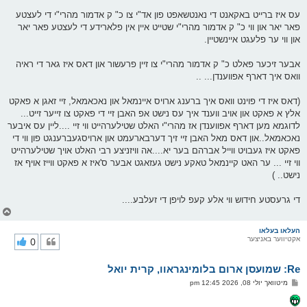
עס איז ברייט באקאנט די נאנטשאפט פון אד"י צו כ" ק אדמור מהרי"י די לעצטע
פאר יאר און ווי כ" ק אדמור מהרי"י שטייט איין אין פלארידע די לעצטע פאר יאר
און ווי ער פלעגט איינשטיין.
אבער זיכער פאלט כ" ק אדמור מהרי"י צו זיין פרעשור און דאס איז גאר די ראיה
וואס איך דארף אפווענדן... ..
(דאס איז די פוינט וואס איך ברענג ארויס איינמאל און נאכאמאל, זיי זאגן א פאקט
אלץ א פאקט און אויב ווענד איך עס נישט אפ האבן זיי די פאקט צו זייער זייט...
לדוגמא מען דארף אפווענדן אז מהרי"י האלט שטילערהייט ווי זיי ....ליין עס איבער
נאכאמאל..און דאס מאל האבן זיי זיך דערבארעמט און ארויסגעברענגט פון ווי די
פאקט איז געבויט ווייל אברהם בער יא....אה וויזניצע רבי האלט אויך שטילערהייט
ווי זיי ... ער האט קיינמאל טאקע נישט געזאגט אבער ס'איז א פאקט ווייז אויף אז
נישט.. )
די גרעסטע חידוש ווי אלע קעפ לויפן די זעלבע....
צ
ו
ר
העלאו בעלאו
אקטיווער באניצער
0
י
ק
א
Re: שמועסן ארום בלומינגראוו, קרית יואל
ר
ו
פ
מיטוואך יולי 08, 2026 12:45 pm
י
א
ף
ו
ס