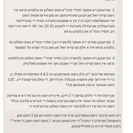
2. עס זענען דא אסאך חסידי מהר"א וואס האלטן אז בלומינג גראוו איז
נישט קרית יואל און זענען פארווייטאגט אז מען ווידעראמאל האט
אריינגעשלעפט דעם רבי'ן אין א שמוציגע מערכה אזויווי די צענדליגער
פערזענליכע און קהילה מערכות די לעצטע 10-15 יאר, לפי ידיעתי איז דאס
רוב חסידי מהר"א אין בלומינג גראוו.
3. עס זענען אוודאי דא אסאך (לכאורה רוב) חסידי מהר"א וואס האלטן אז
בלומינג גראוו איז א חלק פון קרית יואל און מען ברויך שטיין על המשמר.
4. עס זענען דא אסאך (לכאורה רוב) חסידי מהרי"י וואס האלטן אז בלומינג
גראוו איז נישט קרית יואל און די גאנצע זאך איז פשוטע פאליטיק.
געוויסע שרייבער דא ווילן נישט אנערקענען אז 2 & 4 עקזיסטירט אפילו, נו
ביי זיי איז דאך שוין וויזשניץ גענצליך אינדרויסן, די וואלן צוריקגעדרייט, UJC
האט אונטער א מנין מענטשן וכדו'
און דאס איז די חילוק צווישן די 2 זייטן, איין זייט זעט אז עס איז דא א צווייטע
אבער האלט אז יענער איז נישט גערעכט בשעת די אנדערע גלויבט בכלל
נישט אז עס איז דא 100טער יודן וואס האלטן אנדערש ווי זיי
דא האט קיינער נישט געשריבען אז 4 איז נישט ריכטיג און פון 2 האט מען
ניטאמאל גערעדט די טענה׳ריי איז געווען איבער 1 וואס דאס האבן די מהרי״י
ניקים געטרייט דא צו פארלייקענען,