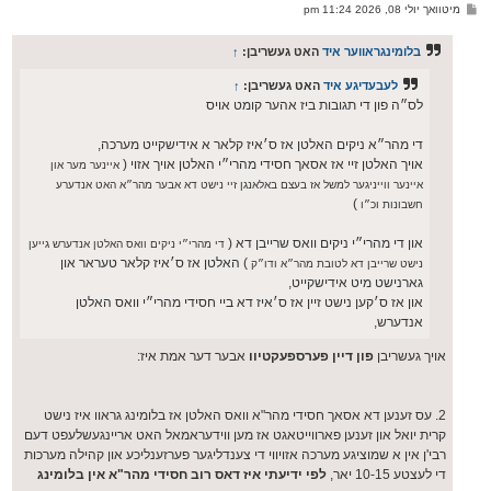
ו
פ
מיטוואך יולי 08, 2026 11:24 pm
י
א
ף
ו
ס
בלומינגראווער איד
האט געשריבן:
↑
ט
לעבעדיגע איד
האט געשריבן:
↑
לס״ה פון די תגובות ביז אהער קומט אויס
די מהר״א ניקים האלטן אז ס׳איז קלאר א אידישקייט מערכה,
אויך האלטן זיי אז אסאך חסידי מהרי״י האלטן אויך אזוי (
איינער מער און
איינער ווייניגער למשל אז בעצם באלאנגן זיי נישט דא אבער מהר״א האט אנדערע
)
חשבונות וכ״ו
און די מהרי״י ניקים וואס שרייבן דא (
די מהרי״י ניקים וואס האלטן אנדערש גייען
) האלטן אז ס׳איז קלאר טעראר און
נישט שרייבן דא לטובת מהר״א ודו״ק
גארנישט מיט אידישקייט,
און אז ס׳קען נישט זיין אז ס׳איז דא ביי חסידי מהרי״י וואס האלטן
אנדערש,
אויך געשריבן
פון דיין פערספעקטיוו
אבער דער אמת איז:
2. עס זענען דא אסאך חסידי מהר"א וואס האלטן אז בלומינג גראוו איז נישט
קרית יואל און זענען פארווייטאגט אז מען ווידעראמאל האט אריינגעשלעפט דעם
רבי'ן אין א שמוציגע מערכה אזויווי די צענדליגער פערזענליכע און קהילה מערכות
די לעצטע 10-15 יאר,
לפי ידיעתי איז דאס רוב חסידי מהר"א אין בלומינג