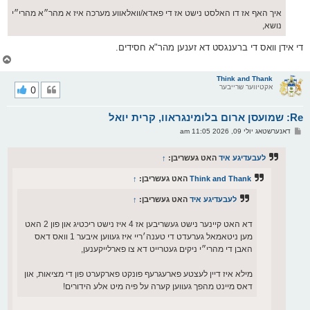
איך האף אז דו האלסט נישט אז די פאדא/וואלאווע מערכה איז א מהר״א מהרי״י
נושא,
די אידן וואס די ברענגסט דא זענען מהר"א חסידים.
צ
ו
ר
Think and Thank
אקטיווער שרייבער
0
י
ק
א
Re: שמועסן ארום בלומינגראוו, קרית יואל
ר
ו
פ
דאנערשטאג יולי 09, 2026 11:05 am
י
א
ף
ו
ס
לעבעדיגע איד
האט געשריבן:
↑
ט
Think and Thank
האט געשריבן:
↑
לעבעדיגע איד
האט געשריבן:
↑
דא האט קיינער נישט געשריבען אז 4 איז נישט ריכטיג און פון 2 האט
מען ניטאמאל גערעדט די טענה׳ריי איז געווען איבער 1 וואס דאס
האבן די מהרי״י ניקים געטרייט דא צו פארלייקענען,
מילא איז דיין לעצטע פארעגרעף פונקט פארקערט פון די מציאות, און
דאס מיינט מהפך געווען קערה על פיה מיט אלע הידורים!