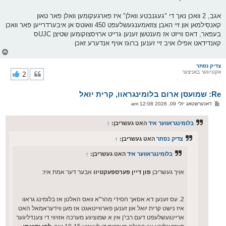
אגב, 2 וואכן נאך די "געגנבטע וואלן" איז פארגעקומען וואלן פאר טאון
קאנסילמאן און זיי האבן צוזאמענגעשלעפט 450 וואוטס אן איבערדרייען פאר וואכן
בעפאר, דאס ווייזט אז מענטשן זענען גרייט ארויסצוקומען שטיצן UJCס
קאנדידאט אפילו אויב זיי זענען ברוגז אויף אנדערע זאכן
צ
ו
ר
צדיק נסתר
אקטיווער באניצער
2
י
ק
א
Re: שמועסן ארום בלומינגראוו, קרית יואל
ר
ו
פ
דאנערשטאג יולי 09, 2026 12:08 am
י
א
ף
ו
ס
בלומינגראווער איד
האט געשריבן:
↑
ט
צדיק נסתר
האט געשריבן:
↑
בלומינגראווער איד
האט געשריבן:
↑
אויך געשריבן
פון דיין פערספעקטיוו
אבער דער אמת איז:
2. עס זענען דא אסאך חסידי מהר"א וואס האלטן אז בלומינג גראוו
איז נישט קרית יואל און זענען פארווייטאגט אז מען ווידעראמאל האט
אריינגעשלעפט דעם רבי'ן אין א שמוציגע מערכה אזויווי די צענדליגער