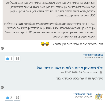
אפראוולס און איינער ווייל מען גיבט נישט גענוג, איינער ווייל מען האט צוגעלייגט
נאך א גארבידזש פיקאפ און איינער ווייל מען האט נישט גענוג פיקאפס וכדו',
אדרבה, פרעג דיינע שכינים (אויב דו וואוינסט טאקע דא) וואס זענען יא קעגן
UJC וואס איז זייער קעגנערשאפט.
אגב, 2 וואכן נאך די "געגנבטע וואלן" איז פארגעקומען וואלן פאר טאון קאנסילמאן
און זיי האבן צוזאמענגעשלעפט 450 וואוטס אן איבערדרייען פאר וואכן בעפאר,
דאס ווייזט אז מענטשן זענען גרייט ארויסצוקומען שטיצן UJCס קאנדידאט אפילו
אויב זיי זענען ברוגז אויף אנדערע זאכן
שוין, האמיר נאך א שלב פאר מיין סעריע...
צ
ו
ר
בלומינגראווער איד
אקטיווער באניצער
1
י
ק
א
Re: שמועסן ארום בלומינגראוו, קרית יואל
ר
ו
פ
דאנערשטאג יולי 09, 2026 12:40 am
י
א
ף
ו
איך האף אז דו שרייבסט כאטש א בוך
ס
ט
צ
ו
ר
Think and Thank
אקטיווער שרייבער
2
י
ק
א