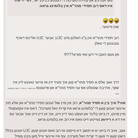
פערזענליכע און קהילה מערכות די לעצטע 10-15 יאר,
לפי ידיעתי
איז דאס רוב חסידי מהר"א אין בלומינג גראוו
.
שוין ווייטער...
רוב חסידי מהר"א אין ב"ג האלטן מיט UJC, אבער UJC אליינס דארף
גנבענען די וואלן.
פון וועם האבן זיי דען אזוי מורא???!!!
דרך אגב אלס א חסיד מהר"א קען איך מעיד זיין אז אייער גאנצע ליין איז
שקר, אדרבה שטעלט אפ עני חסיד מהר"א און פרעגטס
מוז נישט זיין אפי' די פארברענסטע
חסיד
אזוי? איך בין א חסיד מהר"א
, רוב אין מיין שול זענען חסידי מהר"א און אלע חוץ
איינער זענען קעגן די "בלומינג גראוו איז קרית יואל מערכה", דאס איז עקזעקטלי
מיין פוינט, דו ביזט בלינד און זעסט נאר דיין זייט, איך זע דיין זייט אויך אבער עס
איז דא א
ריזיגע
צווייטע זייט וואס איז רוב אין בלומינג גראוו.
אגב, אויב דו ביזט יא א תושב דא ווייסטו אז רוב וואס זענען קעגן UJC זענען בכלל
נישט קעגן זיי וועגן די קרית יואל מערכה, עס איז איינער ווייל מען גיבט צופיל