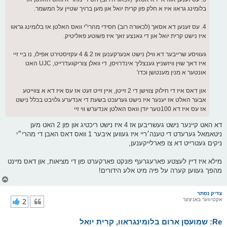
בלומינג גראוו איז א חלק פון קרית יואל און מען ברויך שטיין על המשמר.
4. עס זענען דא אסאך (לכאורה רוב) חסידי מהרי"י וואס האלטן אז בלומינג גראוו
איז נישט קרית יואל און די גאנצע זאך איז פשוטע פאליטיק.
געוויסע שרייבער דא ווילן נישט אנערקענען אז 2 & 4 עקזיסטירט אפילו, נו ביי זיי
איז דאך שוין וויזשניץ גענצליך אינדרויסן, די וואלן צוריקגעדרייט, UJC האט
אונטער א מנין מענטשן וכדו'
און דאס איז די חילוק צווישן די 2 זייטן, איין זייט זעט אז עס איז דא א צווייטע
אבער האלט אז יענער איז נישט גערעכט בשעת די אנדערע גלויבט בכלל נישט
אז עס איז דא 100טער יודן וואס האלטן אנדערש ווי זיי
דא האט קיינער נישט געשריבען אז 4 איז נישט ריכטיג און פון 2 האט מען
ניטאמאל גערעדט די טענה׳ריי איז געווען איבער 1 וואס דאס האבן די מהרי״י
ניקים געטרייט דא צו פארלייקענען,
מילא איז דיין לעצטע פארעגרעף פונקט פארקערט פון די מציאות, און דאס מיינט
מהפך געווען קערה על פיה מיט אלע הידורים!
צ
ו
ר
צדיק נסתר
אקטיווער באניצער
2
י
ק
א
Re: שמועסן ארום בלומינגראוו, קרית יואל
ר