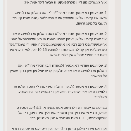
אויך געשריבן
פון דיין פערספעקטיוו
אבער דער אמת איז:
1. עס זענען דא אסאך חסידי מהרי"י/בנ"י וואס האלטן אז בלומינג
גראוו איז קרית יואל און וויזשניץ איז א פראבלעם (הגם נישט קיין סך
תושבי בלומינג גראוו),
2. עס זענען דא אסאך חסידי מהר"א וואס האלטן אז בלומינג גראוו
איז נישט קרית יואל און זענען פארווייטאגט אז מען ווידעראמאל האט
אריינגעשלעפט דעם רבי'ן אין א שמוציגע מערכה אזויווי די צענדליגער
פערזענליכע און קהילה מערכות די לעצטע 10-15 יאר, לפי ידיעתי איז
דאס רוב חסידי מהר"א אין בלומינג גראוו.
3. עס זענען אוודאי דא אסאך (לכאורה רוב) חסידי מהר"א וואס
האלטן אז בלומינג גראוו איז א חלק פון קרית יואל און מען ברויך שטיין
על המשמר.
4. עס זענען דא אסאך (לכאורה רוב) חסידי מהרי"י וואס האלטן אז
בלומינג גראוו איז נישט קרית יואל און די גאנצע זאך איז פשוטע
פאליטיק.
געוויסע שרייבער דא ווילן נישט אנערקענען אז 2 & 4 עקזיסטירט
אפילו, נו ביי זיי איז דאך שוין וויזשניץ גענצליך אינדרויסן, די וואלן
צוריקגעדרייט, UJC האט אונטער א מנין מענטשן וכדו'
און דאס איז די חילוק צווישן די 2 זייטן, איין זייט זעט אז עס איז דא א