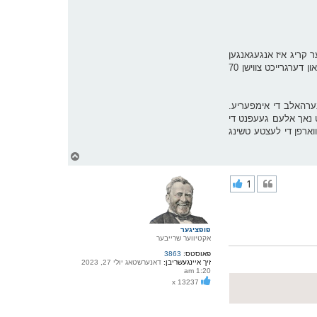
היסטאריע און דער גרעסטער קאנפליקט פון די 19'טע יארהונדערט. דער קריג איז אנגעגאנגען
פאר 14 יאר מיט ביטערע שלאכטן, אומברעגנדיג צווישן צוואנציג-דרייסיג מיליאן מענטשן. אסאך היסטאריקער האלטן אז די ציפער איז אסאך העכער און דערגרייכט צווישן 70
נערהאלב די אימפעריע.
אט נאך אלעם געעפנט די
ן, אריינגערעכנט די לעצטע רעוועלוציע אין 1911 וועלכע האט אומגעווארפן די לעצטע טשינג
צ
ו
ר
1
י
ק
א
ר
ו
פופציגער
י
אקטיווער שרייבער
ף
פאוסטס:
3863
זיך איינגעשריבן:
דאנערשטאג יולי 27, 2023
1:20 am
x 13237