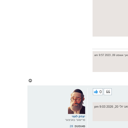
וגוסט 09, 2023 9:57 am
צ
ו
ר
0
י
ק
א
ר
20, 2026 9:03 pm
ו
י
ף
יצחק לעווי
פרישער באניצער
פאוסטס:
28