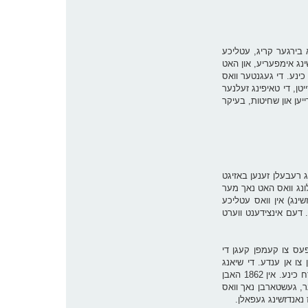
 בירגער קריג, עטליכע
ינג אימפעריע, און האט
כינע. די געגנטער וואס
טן, די טאיפינג זעלנער
יען און שחיטות, בעיקר
יך פארגעקומען העפטיגע שלאכטן דורכאויס די יארן פון 1853-1855, וואו די טאיפינג רעבעלן זענען באזיגט
לונג וואס האט נאך מער
נג) אין וואס עטליכע
עגנער, אריינגערעכנט זעלנער. דעם אינצידענט ווערט
פעס צו קעמפן קעגן די
 צו אן ענדע. די שיאנג
מיליטער האבן געהאט אסאך גרויסע נצחונות, איינע פון זייער גרעסטע זיגן איז געווען דאס אייננעמען דעם סטראטעגישן שטאט אנקינג אין דרום-מזרח כינע. אין 1862 האבן
האנג קסיוקוואן, דער 'הימלישער' פירער, געשטארבן נאך וואס
 נאנדזשינג געפאלן.