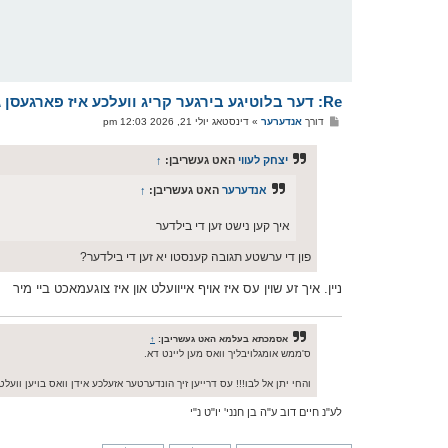
Re: דער בלוטיגע בירגער קריג וועלכע איז פארגעסן געווארן
פ
דורך
אנדערער
»
דינסטאג יולי 21, 2026 12:03 pm
א
ו
ס
יצחק לעווי
האט געשריבן:
↑
ט
אנדערער
האט געשריבן:
↑
איך קען נישט זען די בילדער
פון די ערשטע תגובה קענסטו יא זען די בילדער?
ניין. איך זע שוין עס איז אויף אייוועלט און איז צוגעמאכט ביי מיר
אסמכתא בעלמא האט געשריבן:
↑
ס'ממש אומגלויבליך וואס מען ליינט דא.
והחי יתן אל לבו!!! עס דרייען זיך הונדערטער אזעלכע אידן וואס בויען וועלטן
לע"נ חיים דוב ע"ה בן חנני' יו"ט נ"י