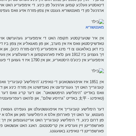
דינאסטיע וועלכע קומען ארגינעל פון ​​כינע. די אימפעריע האט או
ארגינעל פון די מאנטשוריא געגנט אין צפון-מזרח אזיע וואס געפינט ז
מאנטשוריא
אין איר שטערקסטע תקופה האט די אימפעריע געהערשט אויף א
ביז דאן באלאנגט צו די מינג אימפעריע (דרום-מזרח כינע), און
זיך געצויגן ביז 1912 ווען ס'איז פארגעקומען א רעו
אימפעריע אין כינע'ס היסטאריע, און אין 1790 איז זי געווען די פערט גרעסטע אימפעריע אין דער וועלט.
אין 1851 איז אויפגעשטאנען די טאיפינג 'הימלישע' קעניגרייך
קעניגרייך האט זיך געגרינדעט אין נאנדזשינג אין מזרח כינע או
וואס באדייט "הימלישע הויפטשטאט". אט דער קריג וואס דער ה
(טאיפינג - 太平 באדייט "גרויסע שלום", און ס'האט רעפרעזענטירט א אויפשטאנד קעגן דער מאַנטשו דינאסטיע).
מענטש, ער האט זיך פאררופן אלס א הימלישער מאן און אלס א יו
פארשפרייטן זיין ווערסיע אין קריסטנטום. האנג האט אנשטאט פרו
פארשפרייטן די טאיפינג באוועגונג.