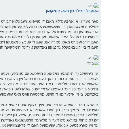
אנגעבליך בילד פון האנג קסיוקוואן
פאר מער ווי א יאר-צענדליג האבן די טאיפינג רעבעלן פרובירט 
ציווילע גרופעס האבן זיך אויפגעשטעלט צו העלפן קעמפן פאר בייד
אריינגענומען רוב פון צענטראל און דרום כינע. איבער דרייסיג מ
די טאיפינג רעבעלן האבן איינגענומען זענען גלייך באלאגערט געוו
האבן דורכגעפירט מאסן מארדן אנטקעגן די עטנישע מאנטשו דינאסט
קעגן די ציווילע באפעלקערונג פון נאנדזשינג, (דער 'הימלישער' הוי
געווארן דורך די טשינג כוחות. נאך דעם דורכפאל אין בעיזשינג א
אפגעשוואכט דאס מיליטער, דאס האט געפירט צו א שווערע קאנפ
באצייכנט צו זיין איינער פון די הויפט פאקטארן וואס האט עווענט
צוזאמען מיט די טשינג ארמיי האט אויך געקעמפט די שיאנג ארמי
טאיפינג ארמיי אין שפיץ פון ‘זענג גואפאן‘ א געוועזענער גענערא
ער איז פארגיפטעט געווארן. עווענטועל האבן די פראנצויזישע און