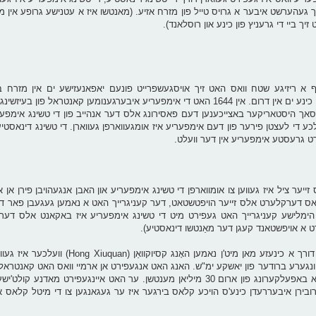
יך געהערשט איבער א גרויס טייל פון מזרח אזיע. (מאנטשו איז א עטנישע גרופע אין מ
יך ביי די גרעניץ פון כינע און רוסלאנד).
 ריזיגע שטח וואס האט זיך אויסגעשפרייט פונעם יאפאנעזישע ים אין מזרח בי
טאדשיקיסטאן וואס איז אין מערב, און פון מאגאליע אין צפון ביז די כינע ים אין דרום. אין 1644 האט די אימפעריע איבערגענו
 אסאך היסטאריקער באצייכענען דעם פאסירונג אלס דער אנהייב פון די טשינג אימפע
ועלוציע אין וועלכע די לעצטן פירער פון דעם אימפעריע איז אומגעווארפן געווארן. די טשינג דינא
 וואס זייער ציל איז געווען צו אומווארפן די טשינג אימפעריע און האבן אנגעהויבן פירן א
ן דאס דערקלערט אלס זייער הויפטשטאט, דער קעניגרייך האט א נאמען געגעבן פאר דע
ימלישע קעניגרייך האט געפירט מיט די טשינג אימפעריע איז באקאנט אלס דער "ט
דער הימלישע קעניגרייך איז אויפגעשטעלט און געפירט געווארן דורך א כינע
נגערע ברודער פון יאשקע ימ"ש. האנג האט אנגעפירט אן ארמיי וואס האט קאנטראלי
פון דרום כינע, די הימלישע קעניגרייך האט אריינגענומען אין זיך א באפעלקערונג פון ארום 30 מיליאן מענטשן. ער האט א
בירן איבעררעדן כינע'ס הויכע קלאס בירגער איז ער געגאנגען צו די מיטל קלאס און