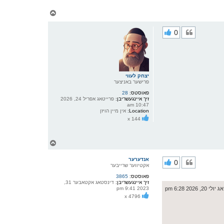
צ
ו
ר
0
י
ק
א
ר
ו
י
ף
יצחק לעווי
פרישער באניצער
פאוסטס:
28
זיך איינגעשריבן:
פרייטאג אפריל 24, 2026
10:47 am
Location:
אין מיין הויזן
x 144
צ
ו
ר
אנדערער
0
י
אקטיווער שרייבער
ק
פאוסטס:
3865
א
זיך איינגעשריבן:
דינסטאג אקטאבער 31,
ר
20, 2026 6:28 pm
2023 9:41 pm
ו
x 4796
י
ף