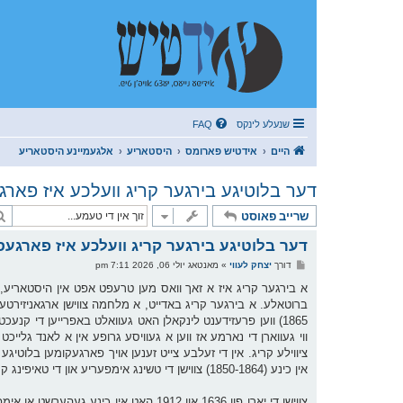
שנעלע לינקס
FAQ
היים
אידטיש פארומס
היסטאריע
אלגעמיינע היסטאריע
דער בלוטיגע בירגער קריג וועלכע איז פארגע
שרייב פאוסט
דער בלוטיגע בירגער קריג וועלכע איז פארגעסן
פ
דורך
יצחק לעווי
»
מאנטאג יולי 06, 2026 7:11 pm
א
ו
א בירגער קריג איז א זאך וואס מען טרעפט אפט אין היסטאריע, ד
ס
ט
1865) ווען פרעזידענט לינקאלן האט געוואלט באפרייען די קנע
ווי געווארן די נארמע אז ווען א געוויסע גרופע אין א לאנד גלייכט
ציווילע קריג. אין די זעלבע צייט זענען אויך פארגעקומען בלוטיגע 
אין כינע (1850-1864) צווישן די טשינג אימפעריע און די טאיפינג קעניגרייך.
צווישן די יארן פון 1636 און 1912 האט א