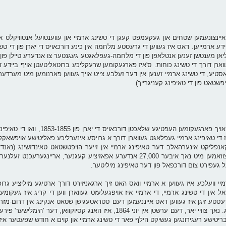
איינצונעמען שטחים און געקעמפט קעגן די טשינג ארמיי און עווענטועל אנטוויקלט א
ע ארמייען. דאס איז געווען די גרעסטע מלחמה אין כינע דורכאויס די יארן פון די טש
יליאן מענטשן זענען אנטלאפן פון די מלחמה-געפלאגטע געגנטער צו אנדערע טיילן פון 
ארן דורך די טשינג כוחות. ס'איז פארגעקומען שרעקליכע ברוטאליטעטן אויף ביידע זיי
יע, די טשינג ארמיי זענען אין דער זעלבע צייט אויך געווען פארנומען מיט מערדערי
פשטאט פון די טאיפינג קעניגרייך).
אין בעיזשינג (די היינטיגע באקאנטע הויפטשטאט פון כינע) זענען או
יז די טאיפינג ארמיי געפלאגט געווארן דורך א גרויסע אינערליכע פאליטישע אויפשאק
ליקט אינערהאלב דער טאיפינג ארמיי אין זייער הויפטשטאט טאינדזשינג (נאנדזשי
גרויסע פירער פון דער טאיפינג ארמיי זענען גע'הרג'עט געווארן צוזאמען מיט נאך איבער 27,000 אנדערע אפאזיציע ק
ועל געפירט צום דורכפאל פון דער טאיפינג מיליטער.
י וועלכע איז געווען א ארמיי וואס האט זיך ארגאניזירט דורך ארטיגע מיליציע גרו
ל אין די טשינג ארמיי, די ארמיי איז אויפגעלעזט געווארן ווען די קריג איז געקומען
זענג'ס כוחות באלאגערט דער 'הימלישער' הויפטשטאט נאנדזשינג. נאך צוויי יאר, דעם ערשטן אין יוני 1864, איז 
 בריטישע רעגירונגען געשיקט הילף פאר די טשינג ארמיי און קוים א חודש שפעטער איז