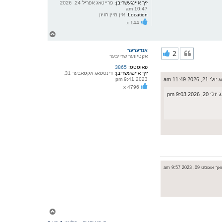
זיך איינגעשריבן:
פרייטאג אפריל 24, 2026
10:47 am
Location:
אין מיין הויזן
x 144
צ
ו
ר
אנדערער
2
י
אקטיווער שרייבער
ק
פאוסטס:
3865
א
זיך איינגעשריבן:
דינסטאג אקטאבער 31,
ר
 2026 11:49 am
2023 9:41 pm
ו
x 4796
י
2026 9:03 pm
ף
וגוסט 09, 2023 9:57 am
צ
ו