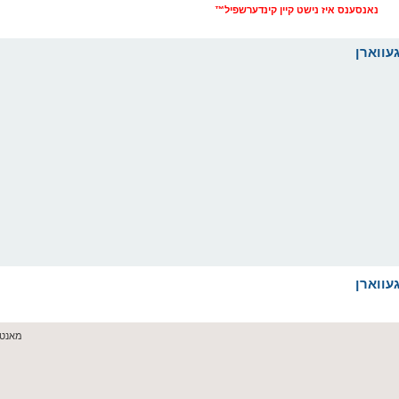
נאנסענס איז נישט קיין קינדערשפיל™
מאנטאג יולי 