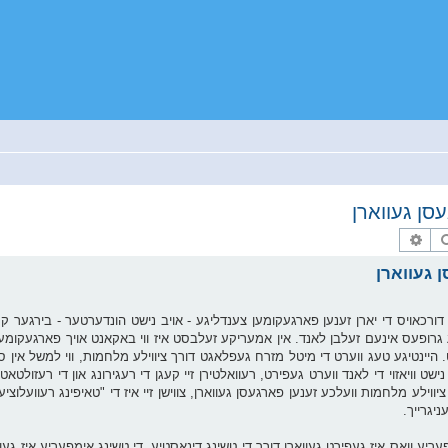
סן געווארן
זוך
פארגעשריטענע זוך
 געווארן
ורכאויס די יארן זענען פארגעקומען צענדליגע - אויב נישט הונדערטער - בירגער קר
כט. היינטיגע טעג ווערט די מיטל מזרח געפלאגט דורך ציווילע מלחמות, ווי למשל אין ס
 נישט וויאזוי די לאנד ווערט געפירט, רעוואלטירן זיי קעגן די רעגירונג און די רעזולט
ציווילע מלחמות וועלכע זענען פארגעסן געווארן, צווישן זיי איז די "טאיפינג רעוועלוצי
ין כינע געהערשט אן אימפעריע וואס איז געפירט געווארן דורך די טשינג דינאסטיע, די טשינג אימפעריע אי