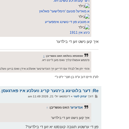
דער קעניגליכע טשינג זיגל
א מאדעל פונעם 'הימלישער' פאלאץ
א מטבע פון די טשינג אימפעריע
כינע אין 1911
איך קען נישט זען די בילדער
אסמכתא בעלמא האט געשריבן:
↑
ס'ממש אומגלויבליך וואס מען ליינט דא.
והחי יתן אל לבו!!! עס דרייען זיך הונדערטער אזעלכע אידן וואס בויען וועלטן
לע"נ חיים דוב ע"ה בן חנני' יו"ט נ"י
Re: דער בלוטיגע בירגער קריג וועלכע איז פארגעסן געווארן
פ
דורך
יצחק לעווי
»
דינסטאג יולי 21, 2026 11:49 am
א
ו
ס
אנדערער
האט געשריבן:
↑
ט
איך קען נישט זען די בילדער
פון די ערשטע תגובה קענסטו יא זען די בילדער?