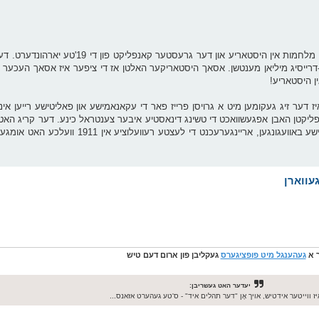
דער קריג ווערט פאררעכנט אלס איינע פון ​​די בלוטיגסטע ציווילע מלחמות אין 
ז דער זיג געקומען מיט א גרויסן פרייז פאר די עקאנאמישע און פאליטישע רייען אי
ע קאנפליקטן האבן אפגעשוואכט די טשינג דינאסטיע איבער צענטראל כינע. דער קריג ה
קעפ פון די כינעזע… און אינספירירט צוקונפטיגע רעוועלוציאנערישע באוועגונגע
ך א
געהענגל מיט פופציגערס
געקליבן פון ארום דעם טיש
יעדער האט געשריבן:
ז ווייטער אידטיש, אויך אָן "דער תהלים איד" - ס'טע געהערט אזאנס...