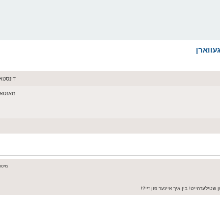
דינסטאג יולי 21,
מאנטאג יולי 20, 
מיטוואך א
 שטילערהייט! בין איך איינער פון זיי?!