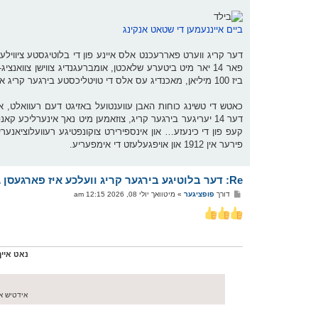
ביים אייננעמען די שטאט אנקינג
ביז 100 מיליאן, מאכנדיג עס אלס די טויטליכסטע בירגער קריג אין היסטאריע!
כאטש די טשינג כוחות האבן עווענטועל באזיגט דעם רעוואלט, אי
דער 14 יעריגער בירגער קריג, צוזאמען מיט נאך אינערליכ
פירער אין 1912 און אויפגעלעזט די אימפעריע.
Re: דער בלוטיגע בירגער קריג וועלכע איז פארגעסן געווארן
פ
דורך
פופציגער
»
מיטוואך יולי 08, 2026 12:15 am
א
ו
ס
ט
נאט איי
אידטיש אי