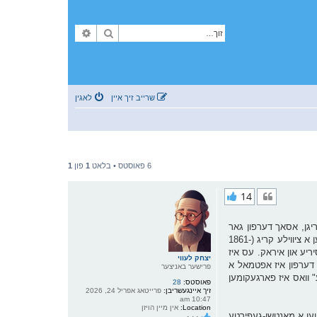
זוך
פארגעשריטענע זוך
שרייב זיך איין
לאגין
6 פאוסטס • בלאט
1
פון
1
14
יגן, אסאך דערפון גאר
ברוטאלע. א בירגער קריג באדייט, א מלחמה צווישן ארגאניזירטע גרופעס אינעם זעלבן לאנד. אין אמעריקע זעלבסט איז ווי באקאנט אויך פארגעקומען א ציווילע קריג (1861-
יריע און איראק. עס איז
יצחק לעווי
אט דערפון איז אפטמאל א
פרישער באניצער
ע" וואס איז פארגעקומען
פאוסטס:
28
זיך איינגעשריבן:
פרייטאג אפריל 24, 2026
10:47 am
Location:
אין מיין הויזן
ז געווען א מאַנטשו-געפירטע