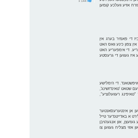
x 144
זרח אזיע וועלכע קומען
ז די פאמיר בערג אין
מען קאנטראל פון בעיזשינג אין צפון כינע וואס האט
ריע. די אימפעריע האט
סטיע איז געווען די גרעסטע
ן אויפשטאנד. די הימלישע
ם שטאט 'טאינדזשינג',
איפינג רעוועלוציע",
זע מאן מיט'ן נאמען האָנג קסיוקוואַן (Hong Xiuquan) וועלכער איז געווען אן אינטערעסאנטער
רט א באדייטנדער טייל
יינגעפירט מאדנע קולט'ישע געזעצן, און אנגעהויבן
 אזוי מצליח געווען צו