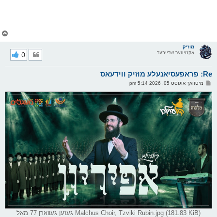
צ
ו
ר
מוזיק
אקטיווער שרייבער
0
י
ק
א
Re: פראפעסיאנעלע מוזיק ווידעאס
ר
ו
פ
מיטוואך אוגוסט 05, 2026 5:14 pm
י
א
ף
ו
ס
ט
Malchus Choir, Tzviki Rubin.jpg (181.83 KiB) געזען געווארן 77 מאל