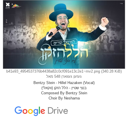
ף
ו
ס
ט
b41e93_4954537376b4438a82c0cf091e13c2e1~mv2.png (340.28 KiB)
געזען געווארן 548 מאל
Bentzy Stein - Hillel Hazaken (Vocal)
בנצי שטיין - הלל הזקן (ווקאלי)
Composed By Bentzy Stein
Choir By Neshama