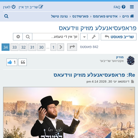
FAQ
שרייב זיך איין
לאגין
ז
היים
אידטיש פארומס
פארשידנס
נגינה טישל
ו
פראפעסיאנעלע מוזיק ווידעאס
ך
זוך
פארגעשרי
שרייב פאוסט
בלאט
34
פון
34
34
33
32
31
30
1
פריערדיגע
842 פאוסטס
…
מוזיק
אקטיווער שרייבער
1
Re: פראפעסיאנעלע מוזיק ווידעאס
פ
דינסטאג יוני 30, 2026 4:14 pm
א
ו
ס
ט