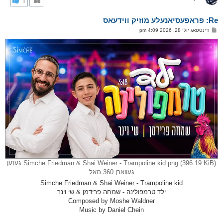
1
ק
א
Re: פראפעסיאנעלע מוזיק ווידעאס
ר
ו
פ
דינסטאג יולי 28, 2026 4:09 pm
י
א
ף
ו
ס
ט
Simche Friedman & Shai Weiner - Trampoline kid.png (396.19 KiB) געזען
געווארן 360 מאל
Simche Friedman & Shai Weiner - Trampoline kid
ילד טרמפולינה - שמחה פרידמן & שי וינר
Composed by Moshe Waldner
Music by Daniel Chein