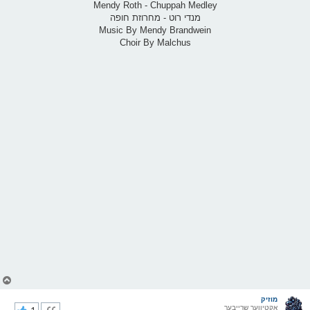
Mendy Roth - Chuppah Medley
מנדי רוט - מחרוזת חופה
Music By Mendy Brandwein
Choir By Malchus
צ
ו
ר
מוזיק
אקטיווער שרייבער
י