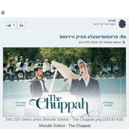
צ
ו
ר
מוזיק
אקטיווער שרייבער
1
י
ק
א
Re: פראפעסיאנעלע מוזיק ווידעאס
ר
ו
פ
זונטאג אוגוסט 02, 2026 3:59 pm
י
א
ף
ו
ס
ט
Shmulik Sukkot - The Chuppah.png (333.93 KiB) געזען געווארן 229 מאל
Shmulik Sukkot - The Chuppah