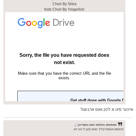
Choir By Shira
Kids Choir By Yingerlich
איינער מיט א לינק וואס ארבעט?
אסמכתא בעלמא האט געשריבן:
↑
ס'ממש אומגלויבליך וואס מען ליינט דא.