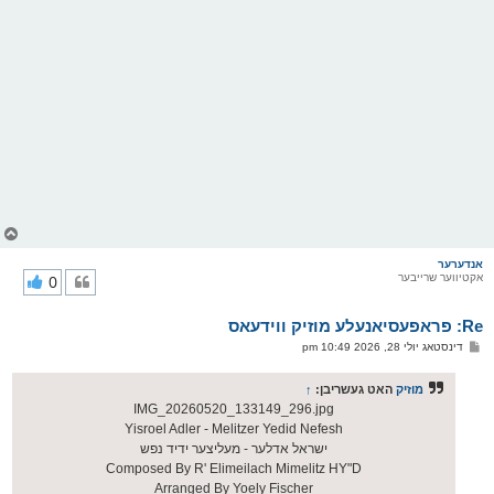
צ
ו
ר
אנדערער
אקטיווער שרייבער
0
י
ק
א
Re: פראפעסיאנעלע מוזיק ווידעאס
ר
ו
פ
דינסטאג יולי 28, 2026 10:49 pm
י
א
ף
ו
ס
מוזיק
האט געשריבן:
↑
ט
IMG_20260520_133149_296.jpg
Yisroel Adler - Melitzer Yedid Nefesh
ישראל אדלער - מעליצער ידיד נפש
Composed By R' Elimeilach Mimelitz HY"D
Arranged By Yoely Fischer