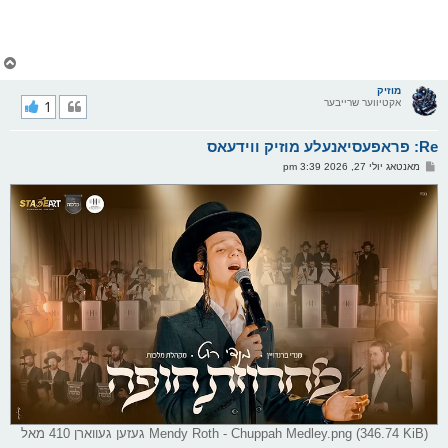
צ
ו
ר
מוזיק
אקטיווער שרייבער
1
י
ק
א
Re: פראפעסיאנעלע מוזיק ווידעאס
ר
ו
פ
מאנטאג יולי 27, 2026 3:39 pm
י
א
ף
ו
ס
ט
Mendy Roth - Chuppah Medley.png (346.74 KiB) געזען געווארן 410 מאל