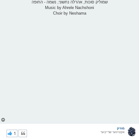
שמוליק סוכות, אהרלה נחשוני, נשמה - החופה
Music by Ahrele Nachshoni
Choir by Neshama
צ
ו
ר
מוזיק
אקטיווער שרייבער
1
י
ק