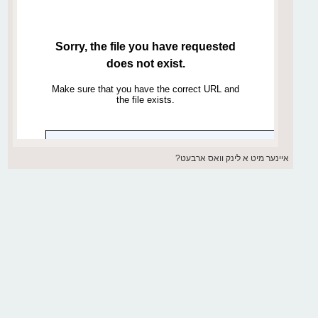
איינער מיט א לינק וואס ארבעט?