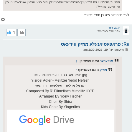
והחי יתן אל לבו!!! עס דרייען זיך הונדערטער אזעלכע אידן וואס בויען וועלטן שטילערהייט! בין
איך איינער פון זיי?!
לע"נ חיים דוב ע"ה בן חנני' יו"ט נ"י
צ
ו
ר
יעקב דוד
אקטיווער באניצער
1
י
ק
א
Re: פראפעסיאנעלע מוזיק ווידעאס
ר
ו
פ
מיטוואך יולי 29, 2026 2:30 am
י
א
ף
ו
ס
אנדערער
האט געשריבן:
↑
ט
מוזיק
האט געשריבן:
↑
IMG_20260520_133149_296.jpg
Yisroel Adler - Melitzer Yedid Nefesh
ישראל אדלער - מעליצער ידיד נפש
Composed By R' Elimeilach Mimelitz HY"D
Arranged By Yoely Fischer
Choir By Shira
Kids Choir By Yingerlich