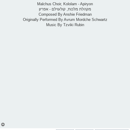
Malchus Choir, Kololam - Apiryon
מקהלת מלכות, קולעוילם - אפריון
Composed By Anshie Friedman
Originally Performed By Avrum Mordche Schwartz
Music By Tzviki Rubin
צ
ו