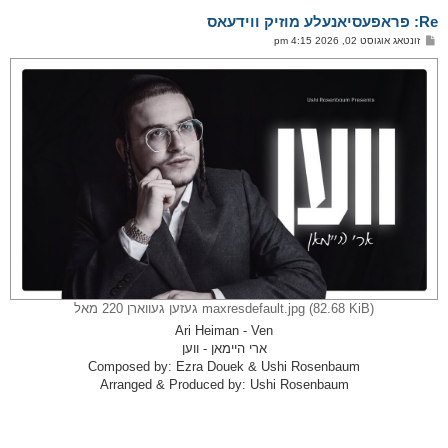
א
Re: פראפעסיאנעלע מוזיק ווידעאס
ר
ו
פ
זונטאג אוגוסט 02, 2026 4:15 pm
י
א
ף
ו
ס
ט
maxresdefault.jpg (82.68 KiB) געזען געווארן 220 מאל
Ari Heiman - Ven
ארי היימאן - ווען
Composed by: Ezra Douek & Ushi Rosenbaum
Arranged & Produced by: Ushi Rosenbaum