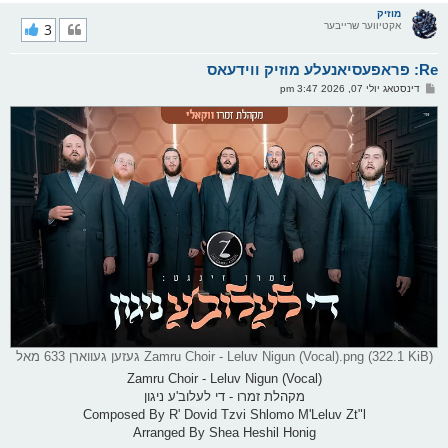
ר
מוזיק
אקטיווער שרייבער
3
י
ק
א
Re: פראפעסיאנעלע מוזיק ווידעאס
ר
ו
פ
דינסטאג יולי 07, 2026 3:47 pm
י
א
ף
ו
ס
ט
Zamru Choir - Leluv Nigun (Vocal).png (322.1 KiB) געזען געווארן 633 מאל
Zamru Choir - Leluv Nigun (Vocal)
מקהלת זמרו - די לעלוב'ע ניגון
Composed By R' Dovid Tzvi Shlomo M'Leluv Zt"l
Arranged By Shea Heshil Honig