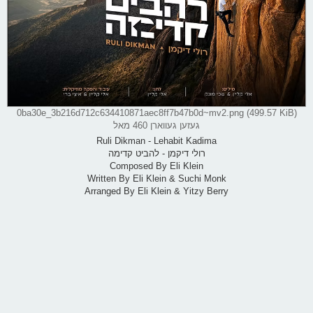
0ba30e_3b216d712c634410871aec8ff7b47b0d~mv2.png (499.57 KiB)
געזען געווארן 460 מאל
Ruli Dikman - Lehabit Kadima
רולי דיקמן - להביט קדימה
Composed By Eli Klein
Written By Eli Klein & Suchi Monk
Arranged By Eli Klein & Yitzy Berry