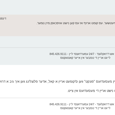
דינסטאג יוני
קלענד - 24/7 עמערדזענסי ליין - 845.426.9111
לייגט אריין די נומבער אין אייער קאנטעקטס
 מעסעדזעס "פונקט" ווען ס'קומעט אריין א קאל, אדער פלוצלינג ווען איך גיב א דרוק 
ישט אריין די מעסעדזעס אין צייט.
קלענד - 24/7 עמערדזענסי ליין - 845.426.9111
לייגט אריין די נומבער אין אייער קאנטעקטס