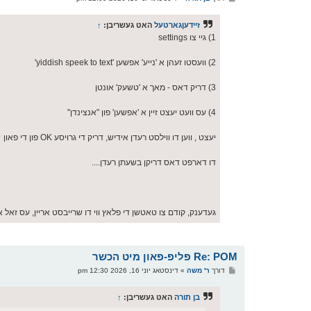
א
ו
ס
זיידעןגארטעל
האט געשריבן:
↑
ט
1) גיי צו settings
2) וועסטו זעהן א 'נייע' אפשען 'yiddish speek to text'
3) דריק דאס - מאך א 'טשעק' אונטן
4) עס וועט יעצט זיין א 'אפשען' פון "אנצינדן"
יעצט , ווען דו ווילסט רעדן אידיש, דריק די גרויסע OK פון די פאון
דו דארפט דאס דריקן בשעתן רעדן....
געדענק, קודם צו טאטשן די פלאץ ווי דו שרייבסט אריין, עס זאל א
Re: POM פליפ-פאון מיט הכשר
פ
דורך
ר' משה
»
דינסטאג יוני 16, 2026 12:30 pm
א
ו
ס
בן תורה
האט געשריבן:
↑
ט