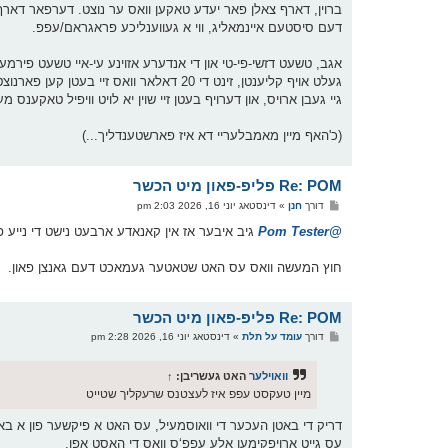
ברוין, דארף צאלן פאר יעדע טאקען וואס ער נוצט. דערפאר דארף ער
דעם סיסטעם איינמאליג, ווי א געווענליכע פראגראם/עפפ.
אגב, טשעט דזשי-פי-טי און די אנדערע אזוינע עי-איי טשעט פירמעס 
גיי געבן ארויס, און דערויף בעטן זיי שוין יא לויט וויפיל טאקענס מע
(כ'האף מיין מאמבלעריי דא איז פארשטענדליך...)
Re: POM פליפ-פאון מיט הכשר
פ
דורך
חנן
»
דינסטאג יוני 16, 2026 2:03 pm
א
ו
@Pom Tester
גיב איבער אז אין קאנאדע ארבעט נישט די נייע פ
ס
ט
חוץ המעשה וואס עס האט שטאטער געמאכט דעם גאנצן פאון.
Re: POM פליפ-פאון מיט הכשר
פ
דורך
עומד על תלת
»
דינסטאג יוני 16, 2026 2:28 pm
א
ו
ס
וואוילער
האט געשריבן:
↑
ט
מיין טעקסט עפפ איז לעצטנס שרעקליך שטייט
דריק די באטן העכער די וואוסמעיל, עס האט א פיקשער פון א בא
עס גייט ארויפקימען אלע עפפ‘ס וואס די האסט אפן,