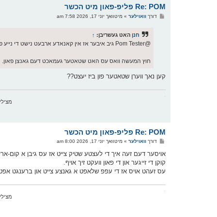
Re: POM פליפ-פאון מיט הכשר
פ
דורך
וואוילער
»
מיטוואך יוני 17, 2026 7:58 am
א
ו
ס
חנן
האט געשריבן:
↑
ט
@Pom Tester גיב איבער אז אין קאנאדע ארבעט נישט די נייע פיעטשער. עס קומט ארויף אז עס קען נישט אויפכאפן מיין נומער.
חוץ המעשה וואס עס האט שטאטער געמאכט דעם גאנצן פאון.
קען נאך ווערן שטאטער פון ביז יעצט??
.
מצילי אש ד'רא
Re: POM פליפ-פאון מיט הכשר
פ
דורך
וואוילער
»
מיטוואך יוני 17, 2026 8:00 am
א
ו
אויסער דעם זעה איך די לעצטע שטיק צייט אז עס גיבן א קום-אריין
ס
קוקן די זייגער און די פאון וועקט זיך אויף.
ט
עס זעהט אויס אז די עפפ שלאפט א גאנצע צייט און ברענגט אפט נ
.
מצילי אש ד'רא