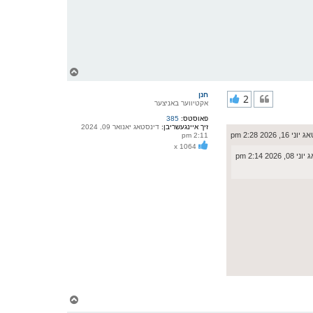
צ
ו
ר
חנן
2
י
אקטיווער באניצער
ק
פאוסטס:
385
א
זיך איינגעשריבן:
דינסטאג יאנואר 09, 2024
ר
 16, 2026 2:28 pm
2:11 pm
ו
x 1064
י
 2026 2:14 pm
ף
צ
ו