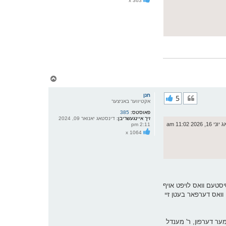
x 363
י
ף
צ
ו
ר
חנן
5
י
אקטיווער באניצער
ק
פאוסטס:
385
א
זיך איינגעשריבן:
דינסטאג יאנואר 09, 2024
ר
 2026 11:02 am
2:11 pm
ו
x 1064
י
ף
סטעם וואס לויפט אויף
 וואס דערפאר בעטן זיי
מער דערפון, ר' מענדל