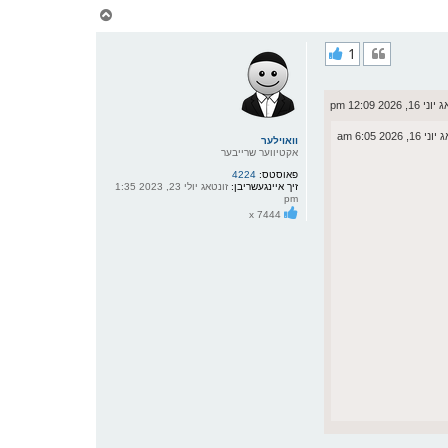
צ
ו
ר
1
י
ק
א
ר
 2026 12:09 pm
ו
י
 2026 6:05 am
ף
וואוילער
אקטיווער שרייבער
פאוסטס:
4224
זיך איינגעשריבן:
זונטאג יולי 23, 2023 1:35
pm
x 7444