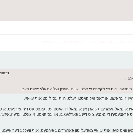
יליגע אידן, האטס אמונה אין בורא כל עולמים וועט אייך גוט זיין!!
דינסטאג יוני 16,
גן...
ז איינמאל געשריבן געווארן און איינמאל דו האסט עס, קאסט עס דיר גארנישט. א סי
אס פראצעסירן די גאנצע צייט דיינע פארלאנגען, און עס קאסט זיי געלט יעדע 'טאקען',
ען וואס לויפן אויף עי-איי מאדעלן פון פארשידענע פירמעס, אויף וועלכע דער אייגנטי