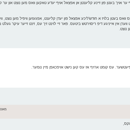
 אויך בעטן פון זיינע קליענטן אן אפצאל אויף יעדע טאקען וואס מען נוצט און ער קע
וואס בעטן בלויז א חודש'ליכע אפצאל פון יעדן קליענט, אפגעזען וויפיל מען נוצט, ווע
ן נוצט.
יעטשער. עס קומט ארויף אז עס קען נישט אויפכאפן מיין נומער.
מאנטאג יוני 
קס,