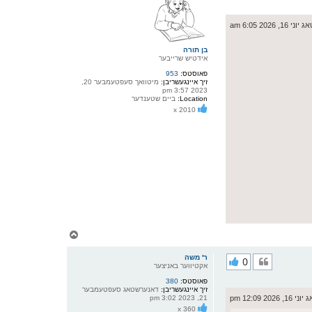
ק
א
ר
 16, 2026 6:05 am
ו
י
ף
בן תורה
אידטיש שרייבער
פאוסטס:
953
זיך איינגעשריבן:
מיטוואך סעפטעמבער 20,
2023 3:57 pm
Location:
ביים שטענדער
x 2010
צ
ו
ר
ר' משה
0
י
אקטיווער באניצער
ק
פאוסטס:
380
א
זיך איינגעשריבן:
דאנערשטאג סעפטעמבער
ר
 2026 12:09 pm
21, 2023 3:02 pm
ו
x 360