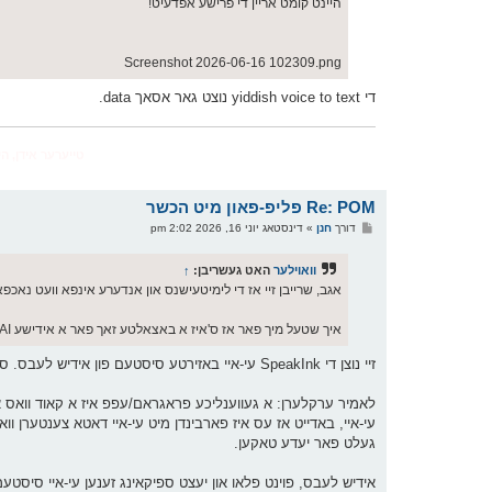
היינט קומט אריין די פרישע אפדעיט!
Screenshot 2026-06-16 102309.png
די yiddish voice to text נוצט גאר אסאך data.
‏
טייערער אידן, הי
Re: POM פליפ-פאון מיט הכשר
פ
דורך
חנן
»
דינסטאג יוני 16, 2026 2:02 pm
א
ו
ס
וואוילער
האט געשריבן:
↑
ט
אגב, שרייבן זיי אז די לימיטעישנס און אנדערע אינפא וועט נאכפאל
איך שטעל מיך פאר אז ס'איז א באצאלטע זאך פאר א אידישע AI סיסטעם, וואס סיי ס'קאסט זיי געלט, און סיי מארגן וועלן עס אלע פאונס האבן.
זיי נוצן די SpeakInk עי-איי באזירטע סיסטעם פון אידיש לעבס. ס'איז זייער פשוט אז דאס זאל קאסטן געלט, היות עס לויפט אויף עי-איי.
לאמיר ערקלערן: א געווענליכע פראגראם/עפפ איז א קאוד וואס אי
עי-איי, באדייט אז עס איז פארבינדן מיט עי-איי דאטא צענטערן וו
געלט פאר יעדע טאקען.
אידיש לעבס, פוינט פלאו און יעצט ספיקאינג זענען עי-איי סיסטעמ