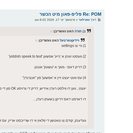
Re: POM פליפ-פאון מיט הכשר
פ
דורך
וואוילער
»
מיטוואך יוני 17, 2026 8:02 am
א
ו
ס
בן תורה
האט געשריבן:
↑
ט
זיידעןגארטעל
האט געשריבן:
↑
1) גיי צו settings
2) וועסטו זעהן א 'נייע' אפשען 'yiddish speek to text'
3) דריק דאס - מאך א 'טשעק' אונטן
4) עס וועט יעצט זיין א 'אפשען' פון "אנצינדן"
יעצט , ווען דו ווילסט רעדן אידיש, דריק די גרויסע OK פון די פאון
דו דארפט דאס דריקן בשעתן רעדן....
געדענק, קודם צו טאטשן די פלאץ ווי דו שרייבסט אריין, עס ז