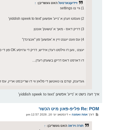
זיידעןגארטעל
האט געשריבן:
↑
1) גיי צו settings
2) וועסטו זעהן א 'נייע' אפשען 'yiddish speek to text'
3) דריק דאס - מאך א 'טשעק' אונטן
4) עס וועט יעצט זיין א 'אפשען' פון "אנצינדן"
יעצט , ווען דו ווילסט רעדן אידיש, דריק די גרויסע OK פון די פאון
דו דארפט דאס דריקן בשעתן רעדן....
געדענק, קודם צו טאטשן די פלאץ ווי דו שרייבסט אריין, עס ז
איך זעה נישט א 'נייע' אפשען 'yiddish speek to text'
Re: POM פליפ-פאון מיט הכשר
פ
דורך
אמת ואמונה
»
דינסטאג יוני 16, 2026 12:57 pm
א
ו
ס
תורה ויראה
האט געשריבן:
↑
ט