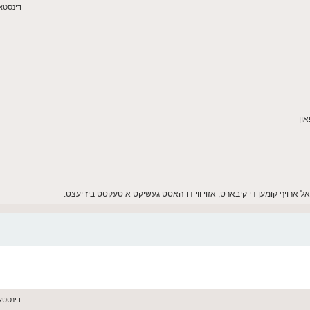
דינסטאג יוני 16,
אל ארויף קומען די קיבארט, אזוי ווי דו האסט געשיקט א טעקסט ביז יעצט.
דינסטאג יוני 16,