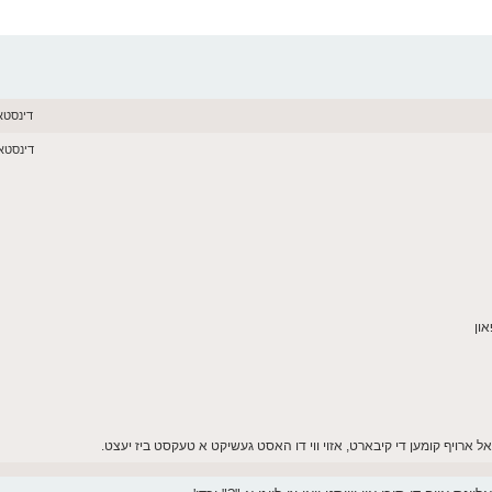
דינסטאג יוני 16,
דינסטאג יוני 16,
אל ארויף קומען די קיבארט, אזוי ווי דו האסט געשיקט א טעקסט ביז יעצט.