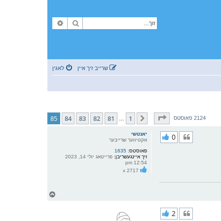
זוך
פארגעשריטענע זוך
שרייב זיך איין
לאגין
בלאט
85
פון
85
85
84
83
82
81
1
פריערדיגע
2124 פאוסטס
…
יאנטשי
0
אקטיווער שרייבער
פאוסטס:
1635
זיך איינגעשריבן:
פרייטאג יולי 14, 2023
12:54 pm
x 2717
צ
ו
ר
2
י