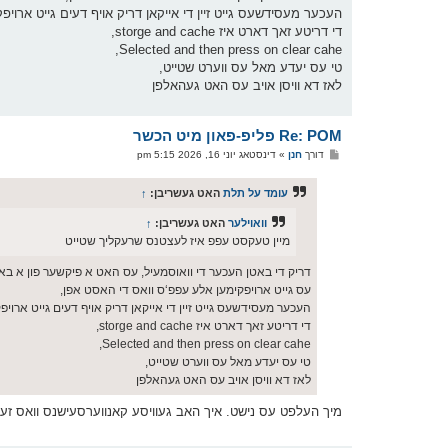
העכער מעסידשעס גייט זיין די אייקאן דריק אויף דעים גייט ארויפקומען א p info
די דריטע זאך דארט איז storge and cache,
Selected and then press on clear cahe,
טי עס יעדע מאל עס ווערט שטייט,
לאז דא וויסן אויב עס האט געהאלפן
Re: POM פליפ-פאון מיט הכשר
פ
דורך
חנן
»
דינסטאג יוני 16, 2026 5:15 pm
א
ו
ס
עומד על תלת
האט געשריבן:
↑
ט
וואוילער
האט געשריבן:
↑
מיין טעקסט עפפ איז לעצטנס שרעקליך שטייט
דריק די באטן העכער די וואוסמעיל, עס האט א פיקשער פון א בא
עס גייט ארויפקימען אלע עפפ‘ס וואס די האסט אפן,
העכער מעסידשעס גייט זיין די אייקאן דריק אויף דעים גייט ארויפקומען א p info
די דריטע זאך דארט איז storge and cache,
Selected and then press on clear cahe,
טי עס יעדע מאל עס ווערט שטייט,
לאז דא וויסן אויב עס האט געהאלפן
מיך העלפט עס נישט. איך האב געוויסע קאנווערסעישנס וואס זע