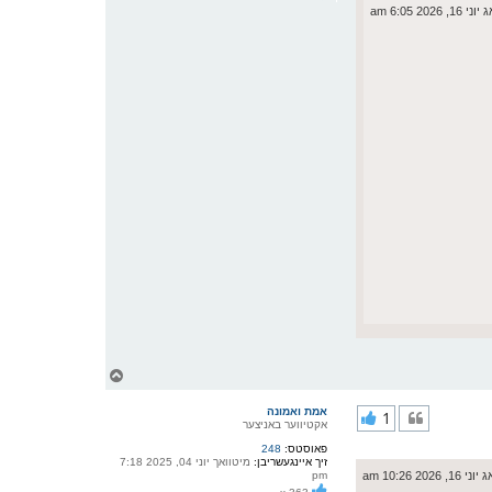
י
 2026 6:05 am
ף
צ
ו
ר
אמת ואמונה
1
י
אקטיווער באניצער
ק
פאוסטס:
248
א
זיך איינגעשריבן:
מיטוואך יוני 04, 2025 7:18
ר
 2026 10:26 am
pm
ו