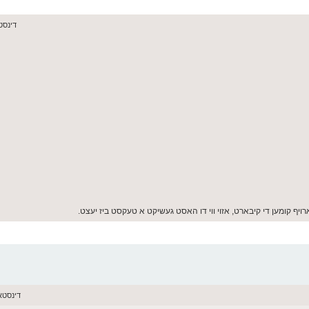
דינסטאג יוני
רויף קומען די קיבארט, אזוי ווי דו האסט געשיקט א טעקסט ביז יעצט.
דינסטאג יוני 16,