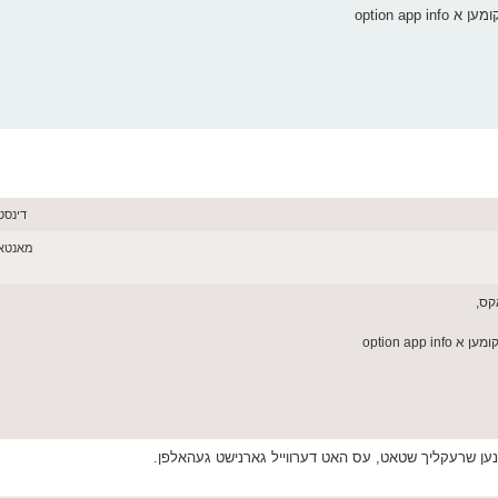
option ap
דינסטאג יוני
מאנטאג יוני 08,
קס,
option ap
נען שרעקליך שטאט, עס האט דערווייל גארנישט געהאלפן.