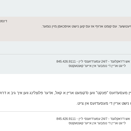
דינסטאג יוני
קלענד - 24/7 עמערדזענסי ליין - 845.426.9111
לייגט אריין די נומבער אין אייער קאנטעקטס
 מעסעדזעס "פונקט" ווען ס'קומעט אריין א קאל, אדער פלוצלינג ווען איך גיב א דרוק 
ישט אריין די מעסעדזעס אין צייט.
קלענד - 24/7 עמערדזענסי ליין - 845.426.9111
לייגט אריין די נומבער אין אייער קאנטעקטס