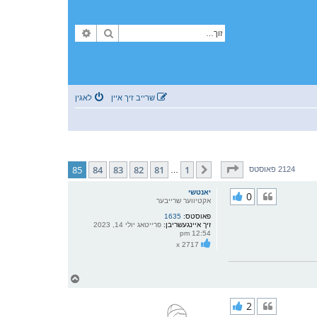
זוך
פארגעשריטענע זוך
שרייב זיך איין
לאגין
בלאט
85
פון
85
85
84
83
82
81
1
פריערדיגע
2124 פאוסטס
…
יאנטשי
0
אקטיווער שרייבער
פאוסטס:
1635
זיך איינגעשריבן:
פרייטאג יולי 14, 2023
12:54 pm
x 2717
צ
ו
ר
2
י