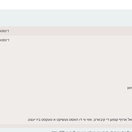
דינסטאג יוני 16,
דינסטאג יוני 16,
אל ארויף קומען די קיבארט, אזוי ווי דו האסט געשיקט א טעקסט ביז יעצט.