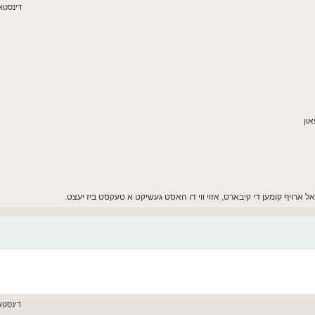
דינסטאג יוני 16,
אל ארויף קומען די קיבארט, אזוי ווי דו האסט געשיקט א טעקסט ביז יעצט.
דינסטאג יוני 16,