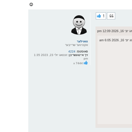
צ
ו
ר
1
י
ק
א
ר
 2026 12:09 pm
ו
י
 2026 6:05 am
ף
וואוילער
אקטיווער שרייבער
פאוסטס:
4224
זיך איינגעשריבן:
זונטאג יולי 23, 2023 1:35
pm
x 7444