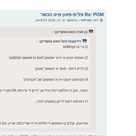
Re: POM פליפ-פאון מיט הכשר
פ
דורך
וואוילער
»
מיטוואך יוני 17, 2026 8:02 am
א
ו
ס
בן תורה
האט געשריבן:
↑
ט
זיידעןגארטעל
האט געשריבן:
↑
1) גיי צו settings
2) וועסטו זעהן א 'נייע' אפשען 'yiddish speek to text'
3) דריק דאס - מאך א 'טשעק' אונטן
4) עס וועט יעצט זיין א 'אפשען' פון "אנצינדן"
יעצט , ווען דו ווילסט רעדן אידיש, דריק די גרויסע OK פון די פאון
דו דארפט דאס דריקן בשעתן רעדן....
געדענק, קודם צו טאטשן די פלאץ ווי דו שרייבסט אריין, עס ז