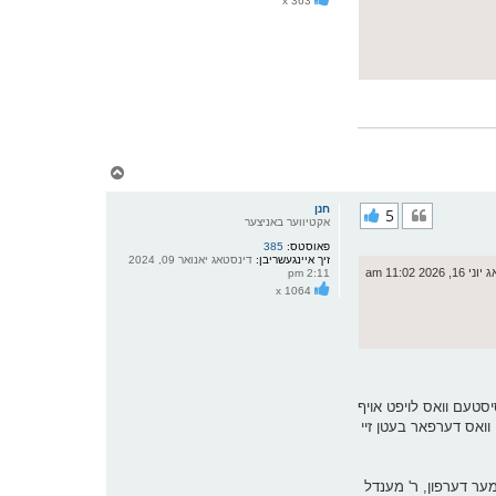
x 363
י
ף
צ
ו
ר
חנן
5
י
אקטיווער באניצער
ק
פאוסטס:
385
א
זיך איינגעשריבן:
דינסטאג יאנואר 09, 2024
ר
 2026 11:02 am
2:11 pm
ו
x 1064
י
ף
סטעם וואס לויפט אויף
 וואס דערפאר בעטן זיי
מער דערפון, ר' מענדל