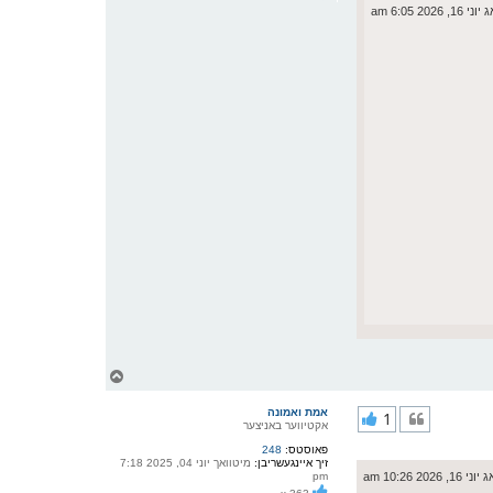
י
 2026 6:05 am
ף
צ
ו
ר
אמת ואמונה
1
י
אקטיווער באניצער
ק
פאוסטס:
248
א
זיך איינגעשריבן:
מיטוואך יוני 04, 2025 7:18
ר
 2026 10:26 am
pm
ו