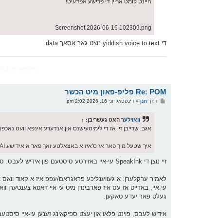
היינט קומט אריין די פרישע אפדעיט!
Screenshot 2026-06-16 102309.png
די yiddish voice to text נוצט גאר אסאך data.
‏
טייערער אידן, הי
Re: POM פליפ-פאון מיט הכשר
פ
דורך
חנן
»
דינסטאג יוני 16, 2026 2:02 pm
א
ו
ס
וואוילער
האט געשריבן:
↑
ט
אגב, שרייבן זיי אז די לימיטעישנס און אנדערע אינפא וועט נאכפאל
איך שטעל מיך פאר אז ס'איז א באצאלטע זאך פאר א אידישע AI סיסטעם, וואס סיי ס'קאסט זיי געלט, און סיי מארגן וועלן עס אלע פאונס האבן.
זיי נוצן די SpeakInk עי-איי באזירטע סיסטעם פון אידיש לעבס. ס'איז זייער פשוט אז דאס זאל קאסטן געלט, היות עס לויפט אויף עי-איי.
לאמיר ערקלערן: א געווענליכע פראגראם/עפפ איז א קאוד וואס אי
עי-איי, באדייט אז עס איז פארבינדן מיט עי-איי דאטא צענטערן וו
געלט פאר יעדע טאקען.
אידיש לעבס, פוינט פלאו און יעצט ספיקאינג זענען עי-איי סיסטעמ