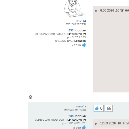
ק
א
ר
 16, 2026 6:05 am
ו
י
ף
בן תורה
אידטיש שרייבער
פאוסטס:
953
זיך איינגעשריבן:
מיטוואך סעפטעמבער 20,
2023 3:57 pm
Location:
ביים שטענדער
x 2010
צ
ו
ר
ר' משה
0
י
אקטיווער באניצער
ק
פאוסטס:
380
א
זיך איינגעשריבן:
דאנערשטאג סעפטעמבער
ר
 2026 12:09 pm
21, 2023 3:02 pm
ו
x 360