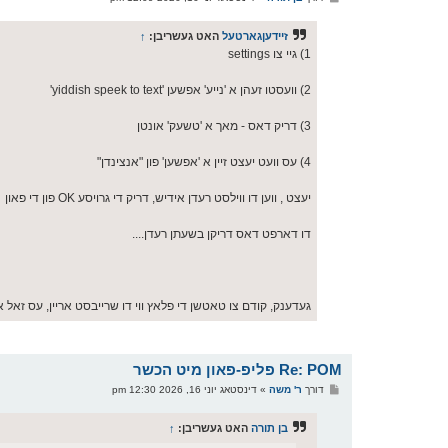
א
ו
ס
זיידעןגארטעל
האט געשריבן:
↑
ט
1) גיי צו settings
2) וועסטו זעהן א 'נייע' אפשען 'yiddish speek to text'
3) דריק דאס - מאך א 'טשעק' אונטן
4) עס וועט יעצט זיין א 'אפשען' פון "אנצינדן"
יעצט , ווען דו ווילסט רעדן אידיש, דריק די גרויסע OK פון די פאון
דו דארפט דאס דריקן בשעתן רעדן....
געדענק, קודם צו טאטשן די פלאץ ווי דו שרייבסט אריין, עס זאל א
Re: POM פליפ-פאון מיט הכשר
פ
דורך
ר' משה
»
דינסטאג יוני 16, 2026 12:30 pm
א
ו
ס
בן תורה
האט געשריבן:
↑
ט