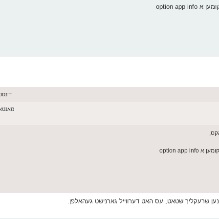
option ap
דינסטאג יוני
מאנטאג יוני 08,
קס,
option ap
נען שרעקליך שטאט, עס האט דערווייל גארנישט געהאלפן.