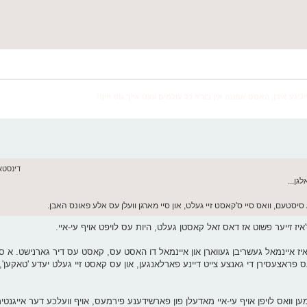
יליגע אידן, האטס אמונה אין בורא כל עולמים וועט אייך גוט זיין!!
דינסטאג יוני 16,
גן...
ז איינמאל געשריבן געווארן און איינמאל דו האסט עס, קאסט עס דיר גארנישט. א סי
אס פראצעסירן די גאנצע צייט דיינע פארלאנגען, און עס קאסט זיי געלט יעדע 'טאקען',
ען וואס לויפן אויף עי-איי מאדעלן פון פארשידענע פירמעס, אויף וועלכע דער אייגנטי