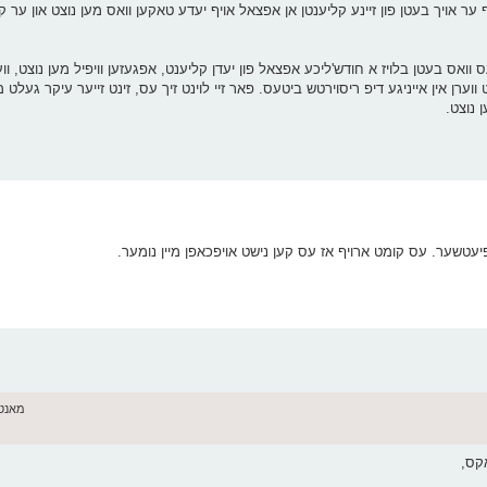
 אויך בעטן פון זיינע קליענטן אן אפצאל אויף יעדע טאקען וואס מען נוצט און ער קע
וואס בעטן בלויז א חודש'ליכע אפצאל פון יעדן קליענט, אפגעזען וויפיל מען נוצט, ווע
ן נוצט.
יעטשער. עס קומט ארויף אז עס קען נישט אויפכאפן מיין נומער.
מאנטאג יוני 
קס,