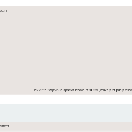
דינסטאג יוני
רויף קומען די קיבארט, אזוי ווי דו האסט געשיקט א טעקסט ביז יעצט.
דינסטאג יוני 16,