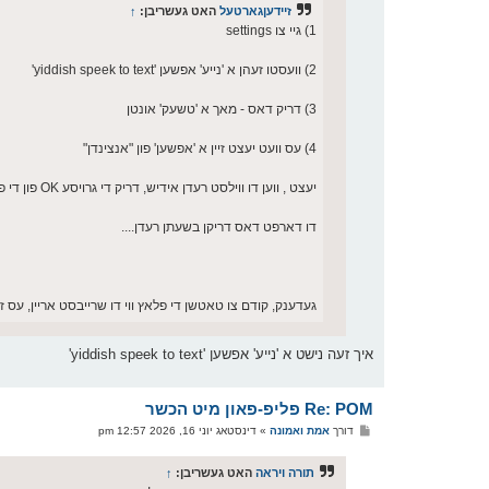
זיידעןגארטעל
האט געשריבן:
↑
1) גיי צו settings
2) וועסטו זעהן א 'נייע' אפשען 'yiddish speek to text'
3) דריק דאס - מאך א 'טשעק' אונטן
4) עס וועט יעצט זיין א 'אפשען' פון "אנצינדן"
יעצט , ווען דו ווילסט רעדן אידיש, דריק די גרויסע OK פון די פאון
דו דארפט דאס דריקן בשעתן רעדן....
געדענק, קודם צו טאטשן די פלאץ ווי דו שרייבסט אריין, עס ז
איך זעה נישט א 'נייע' אפשען 'yiddish speek to text'
Re: POM פליפ-פאון מיט הכשר
פ
דורך
אמת ואמונה
»
דינסטאג יוני 16, 2026 12:57 pm
א
ו
ס
תורה ויראה
האט געשריבן:
↑
ט