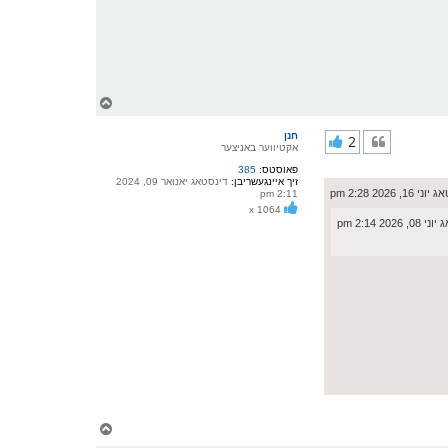
צ
ו
ר
חנן
2
י
אקטיווער באניצער
ק
פאוסטס:
385
א
זיך איינגעשריבן:
דינסטאג יאנואר 09, 2024
ר
 16, 2026 2:28 pm
2:11 pm
ו
x 1064
י
 2026 2:14 pm
ף
צ
ו