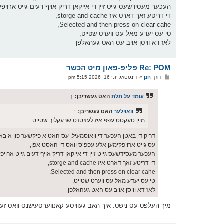
העכער מעסידשעס גייט זיין די אייקאן דריק אויף דעים גייט ארויפקומען א p info
די דריטע זאך דארט איז storge and cache,
Selected and then press on clear cahe,
טי עס יעדע מאל עס ווערט שטייט,
לאז דא וויסן אויב עס האט געהאלפן
Re: POM פליפ-פאון מיט הכשר
פ
דורך
חנן
»
דינסטאג יוני 16, 2026 5:15 pm
א
ו
ס
עומד על תלת
האט געשריבן:
↑
ט
וואוילער
האט געשריבן:
↑
מיין טעקסט עפפ איז לעצטנס שרעקליך שטייט
דריק די באטן העכער די וואוסמעיל, עס האט א פיקשער פון א בא
עס גייט ארויפקימען אלע עפפ‘ס וואס די האסט אפן,
העכער מעסידשעס גייט זיין די אייקאן דריק אויף דעים גייט ארויפקומען א p info
די דריטע זאך דארט איז storge and cache,
Selected and then press on clear cahe,
טי עס יעדע מאל עס ווערט שטייט,
לאז דא וויסן אויב עס האט געהאלפן
מיך העלפט עס נישט. איך האב געוויסע קאנווערסעישנס וואס זע