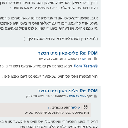
ברוין, דארף צאלן פאר יעדע טאקען וואס ער נוצט. דערפאר דארף ער
דעם סיסטעם איינמאליג, ווי א געווענליכע פראגראם/עפפ.
אגב, טשעט דזשי-פי-טי און די אנדערע אזוינע עי-איי טשעט פירמעס 
גיי געבן ארויס, און דערויף בעטן זיי שוין יא לויט וויפיל טאקענס מע
(כ'האף מיין מאמבלעריי דא איז פארשטענדליך...)
Re: POM פליפ-פאון מיט הכשר
פ
דורך
חנן
»
דינסטאג יוני 16, 2026 2:03 pm
א
ו
@Pom Tester
גיב איבער אז אין קאנאדע ארבעט נישט די נייע פ
ס
ט
חוץ המעשה וואס עס האט שטאטער געמאכט דעם גאנצן פאון.
Re: POM פליפ-פאון מיט הכשר
פ
דורך
עומד על תלת
»
דינסטאג יוני 16, 2026 2:28 pm
א
ו
ס
וואוילער
האט געשריבן:
↑
ט
מיין טעקסט עפפ איז לעצטנס שרעקליך שטייט
דריק די באטן העכער די וואוסמעיל, עס האט א פיקשער פון א בא
עס גייט ארויפקימען אלע עפפ‘ס וואס די האסט אפן,