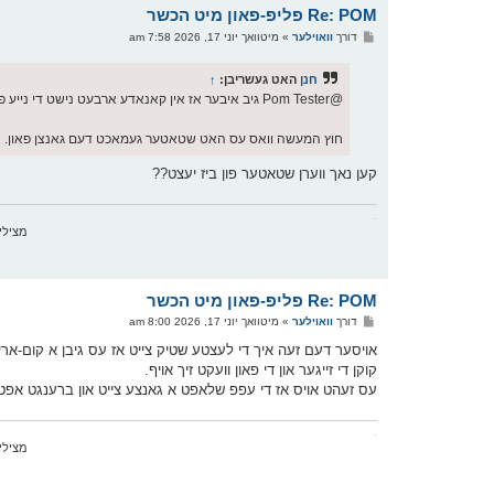
Re: POM פליפ-פאון מיט הכשר
פ
דורך
וואוילער
»
מיטוואך יוני 17, 2026 7:58 am
א
ו
ס
חנן
האט געשריבן:
↑
ט
@Pom Tester גיב איבער אז אין קאנאדע ארבעט נישט די נייע פיעטשער. עס קומט ארויף אז עס קען נישט אויפכאפן מיין נומער.
חוץ המעשה וואס עס האט שטאטער געמאכט דעם גאנצן פאון.
קען נאך ווערן שטאטער פון ביז יעצט??
.
מצילי אש ד'רא
Re: POM פליפ-פאון מיט הכשר
פ
דורך
וואוילער
»
מיטוואך יוני 17, 2026 8:00 am
א
ו
אויסער דעם זעה איך די לעצטע שטיק צייט אז עס גיבן א קום-אריין
ס
קוקן די זייגער און די פאון וועקט זיך אויף.
ט
עס זעהט אויס אז די עפפ שלאפט א גאנצע צייט און ברענגט אפט נ
.
מצילי אש ד'רא