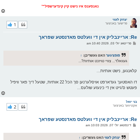
נאנסענס איז נישט קיין קינדערשפיל™
צ
ו
ר
יצחק לעווי
פרישער באניצער
1
י
ק
א
Re: אריינבליק אין די וועלטס מאדנסטע שפראך
ר
ו
פ
פרייטאג יולי 03, 2026 10:40 am
י
א
ף
ו
ס
פופציגער
האט געשריבן:
↑
ט
געוואלד... צוויי טויזנט אותיות?...
קלאנגען, נישט אותיות...
דו האסטעך געדארפט אויסלערנען סך הכל 22 אותיות, שטעל דיך פאר וויפיל
פעטש ס'גייט אין די כינעזע שולעס...
צ
ו
ר
בני יואל
אקטיווער באניצער
2
י
ק
א
Re: אריינבליק אין די וועלטס מאדנסטע שפראך
ר
ו
פ
דינסטאג יולי 07, 2026 10:03 am
י
א
ף
ו
ס
יצחק לעווי
האט געשריבן:
↑
ט