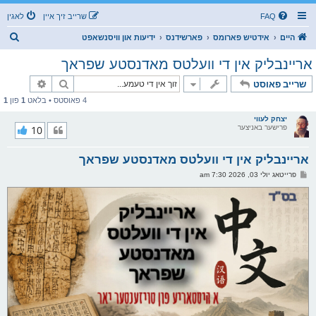
FAQ
שרייב זיך איין
לאגין
ז
היים
אידטיש פארומס
פארשידנס
ידיעות און וויסנשאפט
ו
אריינבליק אין די וועלטס מאדנסטע שפראך
ך
זוך
פארגעשרי
שרייב פאוסט
4 פאוסטס • בלאט
1
פון
1
יצחק לעווי
פרישער באניצער
10
אריינבליק אין די וועלטס מאדנסטע שפראך
פ
פרייטאג יולי 03, 2026 7:30 am
א
ו
ס
ט