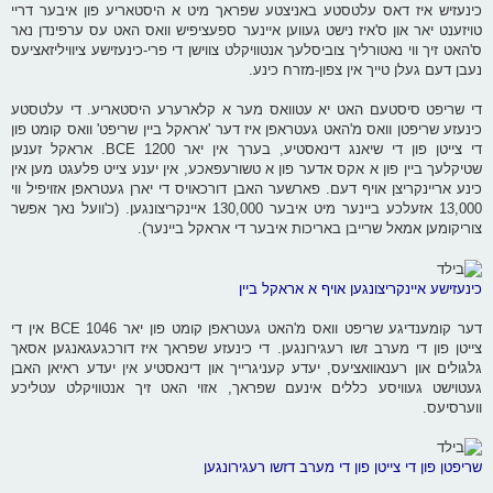
כינעזיש איז דאס עלטסטע באניצטע שפראך מיט א היסטאריע פון איבער דריי
טויזענט יאר און ס'איז נישט געווען איינער ספעציפיש וואס האט עס ערפינדן נאר
ס'האט זיך ווי נאטורליך צוביסלעך אנטוויקלט צווישן די פרי-כינעזישע ציוויליזאציעס
נעבן דעם געלן טייך אין צפון-מזרח כינע.
די שריפט סיסטעם האט יא עטוואס מער א קלארערע היסטאריע. די עלטסטע
כינעזע שריפטן וואס מ'האט געטראפן איז דער 'אראקל ביין שריפט' וואס קומט פון
די צייטן פון די שיאנג דינאסטיע, בערך אין יאר 1200 BCE. אראקל זענען
שטיקלעך ביין פון א אקס אדער פון א טשורעפאכע, אין יענע צייט פלעגט מען אין
כינע אריינקריצן אויף דעם. פארשער האבן דורכאויס די יארן געטראפן אזויפיל ווי
13,000 אזעלכע ביינער מיט איבער 130,000 איינקריצונגען. (כ'וועל נאך אפשר
צוריקומען אמאל שרייבן באריכות איבער די אראקל ביינער).
כינעזישע איינקריצונגען אויף א אראקל ביין
דער קומענדיגע שריפט וואס מ'האט געטראפן קומט פון יאר 1046 BCE אין די
צייטן פון די מערב זשו רעגירונגען. די כינעזע שפראך איז דורכגעגאנגען אסאך
גלגולים און רענאוואציעס, יעדע קעניגרייך און דינאסטיע אין יעדע ראיאן האבן
געטוישט געוויסע כללים אינעם שפראך, אזוי האט זיך אנטוויקלט עטליכע
ווערסיעס.
שריפטן פון די צייטן פון די מערב דזשו רעגירונגען