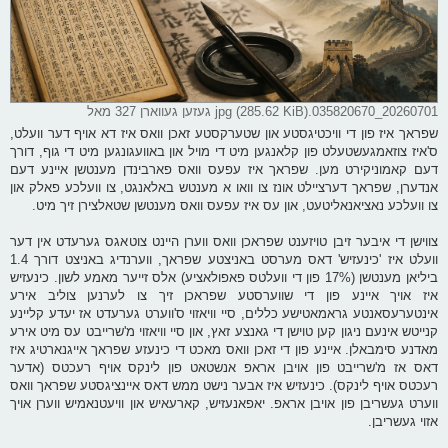
20260701_035820670.jpg (285.62 KiB) געזען געווארן 327 מאל
שפראך איז פון די וויכטיגסטע און שטערקסטע זאכן וואס איז דא אויף דער וועלט,
ס'איז צוזאמגעשטעלט פון קלאנגען מיט די מויל און באוועגונגען מיט די גוף, דורך
דעם קאמוניקירט מען. שפראך איז עפעס וואס פארבינדן מענטשן איינע דעם
אנדערן, שפראך דערציילט אונז צו וואו א מענטש באלאנגט, צו וועלכע פאלק און
צו וועלכע נאציאנאליטעט, און עס איז עפעס וואס מענטשן שטאלצירן זיך מיט.
צווישן די איבער זיבן טויזענט שפראכן וואס ווערן היינט צוטאגס גערעדט אין דער
וועלט איז 'כינעזיש' דאס מערסט באניצטע שפראך, ווערנדיג באניצט דורך 1.4
ביליאן מענטשן (17% פון די וועלטס פאפולאציע) אלס זייער מאמע לשון. כינעזיש
איז אויך איינע פון די שווערסטע שפראכן זיך צו לערנען צוליב אירע
אינטערעסאנטע גראמאטישע כללים, סיי וויאזוי ס'ווערט גערעדט אז יעדע קליינע
קנייטש אינעם ניגון קען טוישן די גאנצע זאץ, און סיי וויאזוי מ'שרייבט עס מיט אירע
מאדנע סימבאלן. איינע פון די זאכן וואס מאכט די כינעזע שפראך אייגנארטיג איז
דאס אז מ'שרייבט פון אויבן אראפ אנשטאט פון לינקס אויף רעכטס (אדער
רעכטס אויף לינקס). כינעזיש איז אבער נישט ממש דאס איינציגסטע שפראך וואס
ווערט געשריבן פון אויבן אראפ. יאפאנעזיש, קארעאיש און וויעטנאמיש ווערן אויך
אזוי געשריבן.