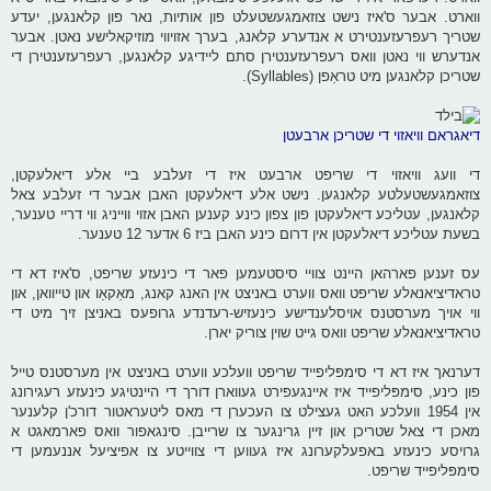
ווארט. אבער ס'איז נישט צוזאמגעשטעלט פון אותיות, נאר פון קלאנגען, יעדע
שטריך רעפרעזענטירט א אנדערע קלאנג, בערך אזויווי מוזיקאלישע נאטן. אבער
אנדערש ווי נאטן וואס רעפרעזענטירן סתם ליידיגע קלאנגען, רעפרעזענטירן די
שטריכן קלאנגען מיט טראַפן (Syllables).
דיאגראם וויאזוי די שטריכן ארבעטן
די וועג וויאזוי די שריפט ארבעט איז די זעלבע ביי אלע דיאלעקטן,
צוזאמגעשטעלטע קלאנגען. נישט אלע דיאלעקטן האבן אבער די זעלבע צאל
קלאנגען, עטליכע דיאלעקטן פון צפון כינע קענען האבן אזוי ווייניג ווי דריי טענער,
בשעת עטליכע דיאלעקטן אין דרום כינע האבן ביז 6 אדער 12 טענער.
עס זענען פארהאן היינט צוויי סיסטעמען פאר די כינעזע שריפט, ס'איז דא די
טראדיציאנאלע שריפט וואס ווערט באניצט אין האנג קאנג, מאַקאַו און טייוואן, און
ווי אויך מערסטנס אויסלענדישע כינעזיש-רעדנדע גרופעס באניצן זיך מיט די
טראדיציאנאלע שריפט וואס גייט שוין צוריק יארן.
דערנאך איז דא די סימפּליפייד שריפט וועלכע ווערט באניצט אין מערסטנס טייל
פון כינע, סימפּליפייד איז איינגעפירט געווארן דורך די היינטיגע כינעזע רעגירונג
אין 1954 וועלכע האט געצילט צו העכערן די מאס ליטעראטור דורכ'ן קלענער
מאכן די צאל שטריכן און זיין גרינגער צו שרייבן. סינגאפור וואס פארמאגט א
גרויסע כינעזע באפעלקערונג איז געווען די צווייטע צו אפיציעל אננעמען די
סימפּליפייד שריפט.