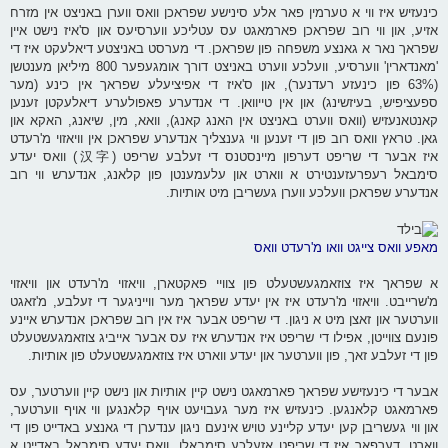
כינעזיש איז ווי א טערמין פאר אלע סינישע שפראכן וואס ווערן באניצט אין מזרח
אזיע, און ווי רוב שפראכן פארמאגט עס עטליכע ווערסיעס און ס'איז נישט איין
שפראך נאר א גאנצע משפחה פון שפראכן. די מערסט באניצטע דיאלעקט איז די
'מאנדארין' ווערסיע, וועלכע ווערט באניצט דורך אומגעפער 800 מיליאן מענטשן
(63% פון כינעזע רעדנער), און ס'איז די אפיציעלע שפראך אין כינע (מער
ספעציפיש, בעיזשינג) און אין טייוואן. די אנדערע פאפולערע דיאלעקטן זענען
קאנטאנעזיש (וואס ווערט באניצט אין האנג קאנג), וואא, מין, שיאנג, האקא און
גאן. טראץ וואס רוב פון די זענען ווי גענצליך אנדערע שפראכן אין וויאזוי מ'רעדט
איז אבער די שריפט דערפון מיינסטנס די זעלבע שריפט (汉字) וואס יעדע
סימבאל רעפרעזענטירט א ווארט און עלעמענטן פון קלאנג, אנדערש ווי רוב
אנדערע שפראכן וועלכע ווערן געשריבן מיט אותיות.
מאפע וואס צייגט וואו מ'רעדט וואס
א שפראך איז צוזאמגעשטעלט פון צוויי פאקטארן, וויאזוי מ'רעדט און וויאזוי
מ'שרייבט. וויאזוי מ'רעדט איז אין יעדע שפראך מער ווייניגער די זעלבע, מ'זאגט
ווערטער און זאצן מיט א ניגון. די שריפט אבער איז אין רוב שפראכן אנדערש איינע
פונעם צווייטן, אפילו די שריפט איז אנדערש איז עס אבער אייביג צוזאמגעשטעלט
פון די זעלבע זאך, פון ווערטער און יעדע ווארט איז צוזאמגעשטעלט פון אותיות.
אבער די כינעזישע שפראך פארמאגט נישט קיין אותיות און נישט קיין ווערטער, עס
פארמאגט קלאנגען. כינעזיש איז מער געבויעט אויף קלאנגען ווי אויף ווערטער,
און ווי געשריבן קען יעדע קליינע טויש אינעם ניגון ענדערן די גאנצע באדייט פון די
ווארט. דערפאר איז די שריפט אזעלכע סימבאלן, וואס יעדע סימבאל באדייט א