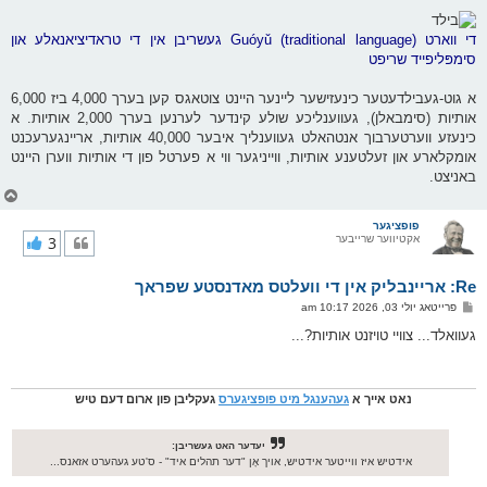
די ווארט Guóyǔ (traditional language) געשריבן אין די טראדיציאנאלע און
סימפּליפייד שריפט
א גוט-געבילדעטער כינעזישער ליינער היינט צוטאגס קען בערך 4,000 ביז 6,000
אותיות (סימבאלן), געווענליכע שולע קינדער לערנען בערך 2,000 אותיות. א
כינעזע ווערטערבוך אנטהאלט געווענליך איבער 40,000 אותיות, אריינגערעכנט
אומקלארע און זעלטענע אותיות, ווייניגער ווי א פערטל פון די אותיות ווערן היינט
באניצט.
צ
ו
ר
פופציגער
אקטיווער שרייבער
3
י
ק
א
Re: אריינבליק אין די וועלטס מאדנסטע שפראך
ר
ו
פ
פרייטאג יולי 03, 2026 10:17 am
י
א
ף
ו
געוואלד... צוויי טויזנט אותיות?...
ס
ט
נאט אייך א
געהענגל מיט פופציגערס
געקליבן פון ארום דעם טיש
יעדער האט געשריבן:
אידטיש איז ווייטער אידטיש, אויך אָן "דער תהלים איד" - ס'טע געהערט אזאנס...