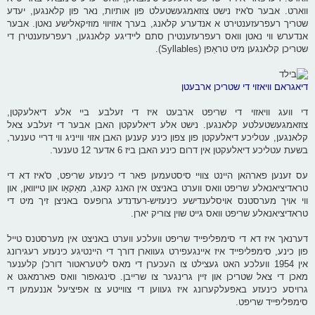
ווארט. אבער ס'איז נישט צוזאמגעשטעלט פון אותיות, נאר פון קלאנגען, יעדע
שטריך רעפרעזענטירט א אנדערע קלאנג, בערך אזויווי מוזיקאלישע נאטן. אבער
אנדערש ווי נאטן וואס רעפרעזענטירן סתם ליידיגע קלאנגען, רעפרעזענטירן די
שטריכן קלאנגען מיט טראַפן (Syllables).
דיאגראם וויאזוי די שטריכן ארבעטן
די וועג וויאזוי די שריפט ארבעט איז די זעלבע ביי אלע דיאלעקטן,
צוזאמגעשטעלטע קלאנגען. נישט אלע דיאלעקטן האבן אבער די זעלבע צאל
קלאנגען, עטליכע דיאלעקטן פון צפון כינע קענען האבן אזוי ווייניג ווי דריי טענער,
בשעת עטליכע דיאלעקטן אין דרום כינע האבן ביז 6 אדער 12 טענער.
עס זענען פארהאן היינט צוויי סיסטעמען פאר די כינעזע שריפט, ס'איז דא די
טראדיציאנאלע שריפט וואס ווערט באניצט אין האנג קאנג, מאַקאַו און טייוואן, און
ווי אויך מערסטנס אויסלענדישע כינעזיש-רעדנדע גרופעס באניצן זיך מיט די
טראדיציאנאלע שריפט וואס גייט שוין צוריק יארן.
דערנאך איז דא די סימפּליפייד שריפט וועלכע ווערט באניצט אין מערסטנס טייל
פון כינע, סימפּליפייד איז איינגעפירט געווארן דורך די היינטיגע כינעזע רעגירונג
אין 1954 וועלכע האט געצילט צו העכערן די מאס ליטעראטור דורכ'ן קלענער
מאכן די צאל שטריכן און זיין גרינגער צו שרייבן. סינגאפור וואס פארמאגט א
גרויסע כינעזע באפעלקערונג איז געווען די צווייטע צו אפיציעל אננעמען די
סימפּליפייד שריפט.