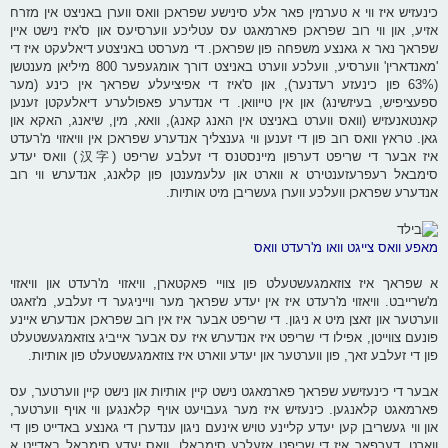
כינעזיש איז ווי א טערמין פאר אלע סינישע שפראכן וואס ווערן באניצט אין מזרח
אזיע, און ווי רוב שפראכן פארמאגט עס עטליכע ווערסיעס און ס'איז נישט איין
שפראך נאר א גאנצע משפחה פון שפראכן. די מערסט באניצטע דיאלעקט איז די
'מאנדארין' ווערסיע, וועלכע ווערט באניצט דורך אומגעפער 800 מיליאן מענטשן
(63% פון כינעזע רעדנער), און ס'איז די אפיציעלע שפראך אין כינע (מער
ספעציפיש, בעיזשינג) און אין טייוואן. די אנדערע פאפולערע דיאלעקטן זענען
קאנטאנעזיש (וואס ווערט באניצט אין האנג קאנג), וואא, מין, שיאנג, האקא און
גאן. טראץ וואס רוב פון די זענען ווי גענצליך אנדערע שפראכן אין וויאזוי מ'רעדט
איז אבער די שריפט דערפון מיינסטנס די זעלבע שריפט (汉字) וואס יעדע
סימבאל רעפרעזענטירט א ווארט און עלעמענטן פון קלאנג, אנדערש ווי רוב
אנדערע שפראכן וועלכע ווערן געשריבן מיט אותיות.
מאפע וואס צייגט וואו מ'רעדט וואס
א שפראך איז צוזאמגעשטעלט פון צוויי פאקטארן, וויאזוי מ'רעדט און וויאזוי
מ'שרייבט. וויאזוי מ'רעדט איז אין יעדע שפראך מער ווייניגער די זעלבע, מ'זאגט
ווערטער און זאצן מיט א ניגון. די שריפט אבער איז אין רוב שפראכן אנדערש איינע
פונעם צווייטן, אפילו די שריפט איז אנדערש איז עס אבער אייביג צוזאמגעשטעלט
פון די זעלבע זאך, פון ווערטער און יעדע ווארט איז צוזאמגעשטעלט פון אותיות.
אבער די כינעזישע שפראך פארמאגט נישט קיין אותיות און נישט קיין ווערטער, עס
פארמאגט קלאנגען. כינעזיש איז מער געבויעט אויף קלאנגען ווי אויף ווערטער,
און ווי געשריבן קען יעדע קליינע טויש אינעם ניגון ענדערן די גאנצע באדייט פון די
ווארט. דערפאר איז די שריפט אזעלכע סימבאלן, וואס יעדע סימבאל באדייט א