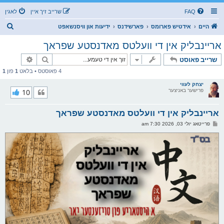
FAQ
שרייב זיך איין
לאגין
ז
היים
אידטיש פארומס
פארשידנס
ידיעות און וויסנשאפט
ו
אריינבליק אין די וועלטס מאדנסטע שפראך
ך
זוך
פארגעשרי
שרייב פאוסט
4 פאוסטס • בלאט
1
פון
1
יצחק לעווי
פרישער באניצער
10
אריינבליק אין די וועלטס מאדנסטע שפראך
פ
פרייטאג יולי 03, 2026 7:30 am
א
ו
ס
ט