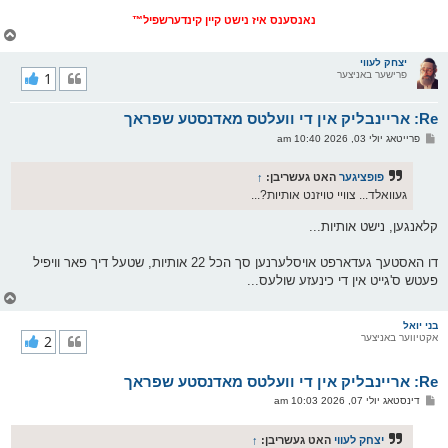
נאנסענס איז נישט קיין קינדערשפיל™
צ
ו
ר
יצחק לעווי
פרישער באניצער
1
י
ק
א
Re: אריינבליק אין די וועלטס מאדנסטע שפראך
ר
ו
פ
פרייטאג יולי 03, 2026 10:40 am
י
א
ף
ו
ס
פופציגער
האט געשריבן:
↑
ט
געוואלד... צוויי טויזנט אותיות?...
קלאנגען, נישט אותיות...
דו האסטעך געדארפט אויסלערנען סך הכל 22 אותיות, שטעל דיך פאר וויפיל
פעטש ס'גייט אין די כינעזע שולעס...
צ
ו
ר
בני יואל
אקטיווער באניצער
2
י
ק
א
Re: אריינבליק אין די וועלטס מאדנסטע שפראך
ר
ו
פ
דינסטאג יולי 07, 2026 10:03 am
י
א
ף
ו
ס
יצחק לעווי
האט געשריבן:
↑
ט