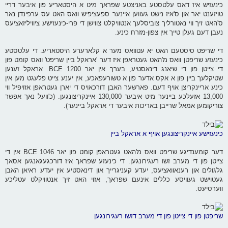
כינעזיש איז דאס עלטסטע באניצטע שפראך מיט א היסטאריע פון איבער דריי
טויזענט יאר און ס'איז נישט געווען איינער ספעציפיש וואס האט עס ערפינדן נאר
ס'האט זיך ווי נאטורליך צוביסלעך אנטוויקלט צווישן די פרי-כינעזישע ציוויליזאציעס
נעבן דעם געלן טייך אין צפון-מזרח כינע.
די שריפט סיסטעם האט יא עטוואס מער א קלארערע היסטאריע. די עלטסטע
כינעזע שריפטן וואס מ'האט געטראפן איז דער 'אראקל ביין שריפט' וואס קומט פון
די צייטן פון די שיאנג דינאסטיע, בערך אין יאר 1200 BCE. אראקל זענען
שטיקלעך ביין פון א אקס אדער פון א טשורעפאכע, אין יענע צייט פלעגט מען אין
כינע אריינקריצן אויף דעם. פארשער האבן דורכאויס די יארן געטראפן אזויפיל ווי
13,000 אזעלכע ביינער מיט איבער 130,000 איינקריצונגען. (כ'וועל נאך אפשר
צוריקומען אמאל שרייבן באריכות איבער די אראקל ביינער).
כינעזישע איינקריצונגען אויף א אראקל ביין
דער קומענדיגע שריפט וואס מ'האט געטראפן קומט פון יאר 1046 BCE אין די
צייטן פון די מערב זשו רעגירונגען. די כינעזע שפראך איז דורכגעגאנגען אסאך
גלגולים און רענאוואציעס, יעדע קעניגרייך און דינאסטיע אין יעדע ראיאן האבן
געטוישט געוויסע כללים אינעם שפראך, אזוי האט זיך אנטוויקלט עטליכע
ווערסיעס.
שריפטן פון די צייטן פון די מערב דזשו רעגירונגען