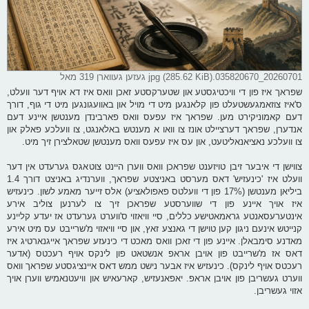
20260701_035820670.jpg (285.62 KiB) געזען געווארן 319 מאל
שפראך איז פון די וויכטיגסטע און שטערקסטע זאכן וואס איז דא אויף דער וועלט,
ס'איז צוזאמגעשטעלט פון קלאנגען מיט די מויל און באוועגונגען מיט די גוף, דורך
דעם קאמוניקירט מען. שפראך איז עפעס וואס פארבינדן מענטשן איינע דעם
אנדערן, שפראך דערציילט אונז צו וואו א מענטש באלאנגט, צו וועלכע פאלק און
צו וועלכע נאציאנאליטעט, און עס איז עפעס וואס מענטשן שטאלצירן זיך מיט.
צווישן די איבער זיבן טויזענט שפראכן וואס ווערן היינט צוטאגס גערעדט אין דער
וועלט איז 'כינעזיש' דאס מערסט באניצטע שפראך, ווערנדיג באניצט דורך 1.4
ביליאן מענטשן (17% פון די וועלטס פאפולאציע) אלס זייער מאמע לשון. כינעזיש
איז אויך איינע פון די שווערסטע שפראכן זיך צו לערנען צוליב אירע
אינטערעסאנטע גראמאטישע כללים, סיי וויאזוי ס'ווערט גערעדט אז יעדע קליינע
קנייטש אינעם ניגון קען טוישן די גאנצע זאץ, און סיי וויאזוי מ'שרייבט עס מיט אירע
מאדנע סימבאלן. איינע פון די זאכן וואס מאכט די כינעזע שפראך אייגנארטיג איז
דאס אז מ'שרייבט פון אויבן אראפ אנשטאט פון לינקס אויף רעכטס (אדער
רעכטס אויף לינקס). כינעזיש איז אבער נישט ממש דאס איינציגסטע שפראך וואס
ווערט געשריבן פון אויבן אראפ. יאפאנעזיש, קארעאיש און וויעטנאמיש ווערן אויך
אזוי געשריבן.