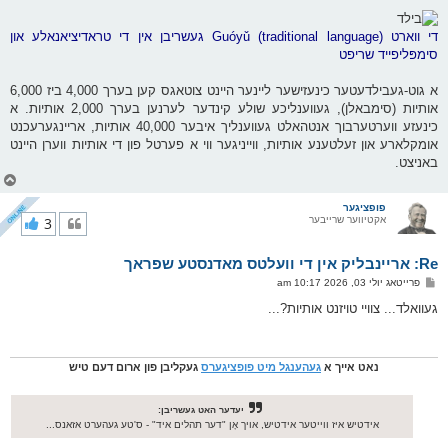
די ווארט Guóyǔ (traditional language) געשריבן אין די טראדיציאנאלע און
סימפּליפייד שריפט
א גוט-געבילדעטער כינעזישער ליינער היינט צוטאגס קען בערך 4,000 ביז 6,000
אותיות (סימבאלן), געווענליכע שולע קינדער לערנען בערך 2,000 אותיות. א
כינעזע ווערטערבוך אנטהאלט געווענליך איבער 40,000 אותיות, אריינגערעכנט
אומקלארע און זעלטענע אותיות, ווייניגער ווי א פערטל פון די אותיות ווערן היינט
באניצט.
צ
ו
ר
פופציגער
אקטיווער שרייבער
3
י
ק
א
Re: אריינבליק אין די וועלטס מאדנסטע שפראך
ר
ו
פ
פרייטאג יולי 03, 2026 10:17 am
י
א
ף
ו
געוואלד... צוויי טויזנט אותיות?...
ס
ט
נאט אייך א
געהענגל מיט פופציגערס
געקליבן פון ארום דעם טיש
יעדער האט געשריבן:
אידטיש איז ווייטער אידטיש, אויך אָן "דער תהלים איד" - ס'טע געהערט אזאנס...