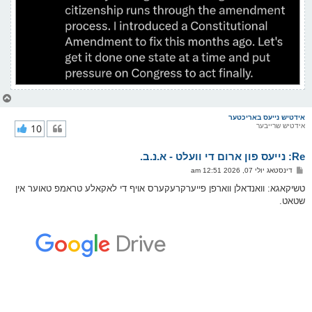
צ
ו
ר
אידטיש נייעס באריכטער
אידטיש שרייבער
10
י
ק
א
Re: נייעס פון ארום די וועלט - א.נ.ב.
ר
ו
פ
דינסטאג יולי 07, 2026 12:51 am
י
א
ף
ו
טשיקאגא: וואנדאלן ווארפן פייערקרעקערס אויף די לאקאלע טראמפ טאוער אין
ס
שטאט.
ט