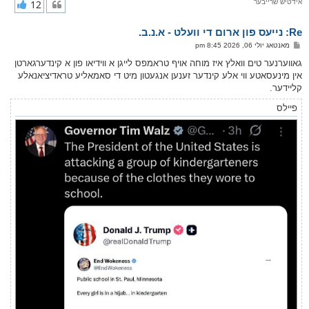
אידטיש שרייבער
12
י
ק
א
Re: נייעס פון ארום די וועלט - א.נ.ב.
ר
ו
פ
מאנטאג יולי 06, 2026 8:45 pm
י
א
ף
ו
גאווערנער טים וואלץ איז מוחה אויף טראמפס לייגן א ווידיאו פון א קינדערגארטן
ס
אין מינעסאטע ווי אלע קינדער זענען אנגעטון מיט די סאמאליע טראדיציאנאלע
ט
קליידער.
פיילס