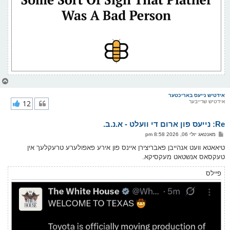
צ
ו
ר
אידטיש נייעס באריכטער
אידטיש שרייבער
12
י
ק
א
Re: נייעס פון ארום די וועלט - א.נ.ב.
ר
ו
פ
מאנטאג יולי 06, 2026 8:58 pm
י
א
ף
ו
טיאאטא וועט אנהייבן פאבריצירן איינס פון אירע פאפולערע טרעקלעך אין
ס
טעקסאס אנשטאט מעקסיקא.
ט
פיילס