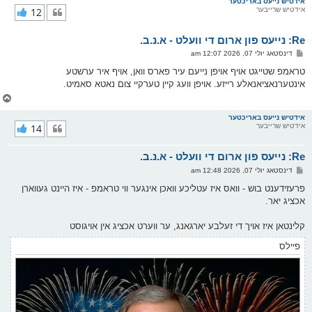
ר
אידטיש נייעס באריכטער
אידטיש שרייבער
12
י
ק
א
Re: נייעס פון ארום די וועלט - א.נ.ב.
ר
ו
פ
דינסטאג יולי 07, 2026 12:07 am
י
א
ף
ו
טראמפ שטייגט אויף אויפן נייעם עיר פארס וואן, אויף איר ערשטע
ס
אינטערנאציאנאלע רייזע. אויפן וועג קיין טערקיי צום נאטא סאמיט.
ט
צ
ו
ר
אידטיש נייעס באריכטער
אידטיש שרייבער
14
י
ק
א
Re: נייעס פון ארום די וועלט - א.נ.ב.
ר
ו
פ
דינסטאג יולי 07, 2026 12:48 am
י
א
ף
ו
פרעזידענט בוש - וואס איז עטליכע וואכן אינגער ווי טראמפ - איז היינט געווארן
ס
אכציג יאר.
ט
קלינטאן איז אויך די זעלבע יארגאנג, ער ווערט אכציג אין אויגוסט
פיילס