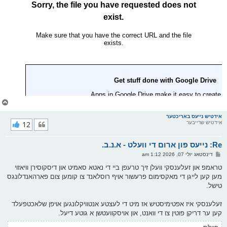
צ
ו
ר
אידטיש נייעס באריכטער
אידטיש שרייבער
12
י
ק
א
Re: נייעס פון ארום די וועלט - א.נ.ב.
ר
ו
פ
דינסטאג יולי 07, 2026 1:12 am
י
א
ף
ו
טראמפ און זעלענסקי וועלן זיך טרעפן ביי די נאטא סאמיט און דיסקוסירן וויאזוי
ס
מען קען לייגן די מאקסימום פרעשור אויף רוסלאנד צו קומען צום פארהאנדלונגס
ט
טישל.
זעלענסקי איז אפטימיסטיש אז מיט די לעצטע אנטוויקלונגען אויפן שלאכטפעלד
קען ער דריקן פוטין צו די וואנט, און אויסקוועטשן א גוטע דיעל.