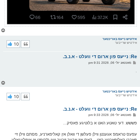
צ
ו
ר
אידטיש נייעס באריכטער
אידטיש שרייבער
10
י
ק
א
Re: נייעס פון ארום די וועלט - א.נ.ב.
ר
ו
פ
מאנטאג יולי 06, 2026 9:31 pm
י
א
ף
ו
.
ס
ט
צ
ו
ר
אידטיש נייעס באריכטער
אידטיש שרייבער
10
י
ק
א
Re: נייעס פון ארום די וועלט - א.נ.ב.
ר
ו
פ
מאנטאג יולי 06, 2026 9:33 pm
י
א
ף
ו
פששש. דעי טאטע האט א בלוטיגע פאסיק...
ס
ט
עפעס טראמפ אגענטן ווילן פעלשן די וואלן אין קאליפארניע, מסתם ווילן זיי
פארבן קאליפארניע רויט... דאס איז אבער זיכער ווען ס'קומט צו אומלעגאלע