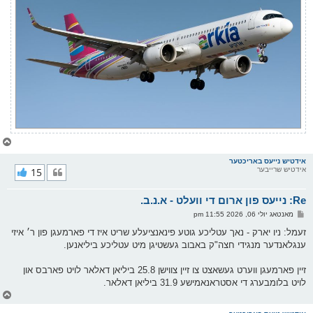
צ
ו
ר
אידטיש נייעס באריכטער
אידטיש שרייבער
15
י
ק
א
Re: נייעס פון ארום די וועלט - א.נ.ב.
ר
ו
פ
מאנטאג יולי 06, 2026 11:55 pm
י
א
ף
ו
זעמל: ניו יארק - נאך עטליכע גוטע פינאנציעלע שריט איז די פארמעגן פון ר׳ איזי
ס
ענגלאנדער מנגידי חצה"ק באבוב געשטיגן מיט עטליכע ביליאנען.
ט
זיין פארמעגן ווערט געשאצט צו זיין צווישן 25.8 ביליאן דאלאר לויט פארבס און
לויט בלומבערג די אסטראנאמישע 31.9 ביליאן דאלאר.
צ
ו