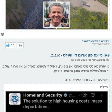
צ
ו
ר
אידטיש נייעס באריכטער
אידטיש שרייבער
11
י
ק
א
Re: נייעס פון ארום די וועלט - א.נ.ב.
ר
ו
פ
מאנטאג יולי 06, 2026 8:36 pm
י
א
ף
ו
ניו יארק פאוסט מיט פאקטן און ציפערן, וויפיל די האוזינג מארקעט איז ארויף צוליב
ס
די אומלעגאלע אימיגראנטן אינטער ביידען.
ט
האומלענד סעקיוריטי קאמאנטירט.
פיילס