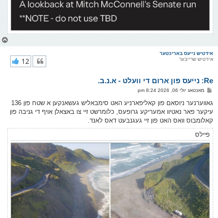
צ
ו
ר
אידטיש נייעס באריכטער
אידטיש שרייבער
12
י
ק
א
Re: נייעס פון ארום די וועלט - א.נ.ב.
ר
ו
פ
מאנטאג יולי 06, 2026 8:24 pm
י
א
ף
ו
גאווערנער ניוסאם פון קאליפארניע האט סימבאליש געשאנקען א שטח פון 136
ס
עיקער פאר נאטיוו אמעריקע גרופעס, כלומרשט זיי צו באצאלן אויף די גניבה פון
ט
קאלומבוס וואס האט פון זיי געגנבעט דאס לאנד.
פיילס