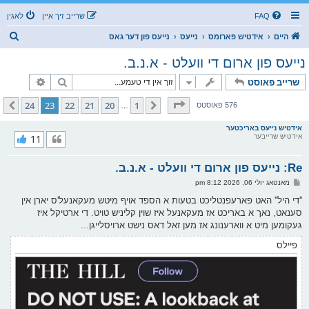
FAQ
שרייב זיך איין
לאגין
ז
היים
אידטיש פארומס
נייעס
נייעס פון דער גאס
ו
נייעס פון ארום די וועלט - א.נ.ב.
ך
זוך
פארגעשרי
שרייב פאוסט
בלאט
23
פון
24
24
23
22
21
20
1
פריערדיגע
קומענדיגע
576 פאוסטס
…
אידטיש נייעס באריכטער
אידטיש שרייבער
11
Re: נייעס פון ארום די וועלט - א.נ.ב.
פ
מאנטאג יולי 06, 2026 8:12 pm
א
ו
''די היל'' האט פארעפנטליכט בטעות א הספד אויף מיטש מעקאנעל'ס יארן אין
ס
סענאט, נאך א באריכט אז מעקאנעל איז שוין קליניש טויט. די ארטיקל איז
ט
געקומען מיט א ווארענונג אז מען זאל דאס נישט ארויסלייגן...
פיילס