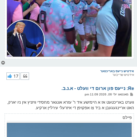
צ
ו
ר
אידטיש נייעס באריכטער
אידטיש שרייבער
17
י
ק
א
Re: נייעס פון ארום די וועלט - א.נ.ב.
ר
ו
פ
מאנטאג יולי 06, 2026 11:09 pm
י
א
ף
ו
ווערט באריכטעט אז א היימישע איד ר' עזרא אונגאר מחסידי וויזניץ אין ניו יארק,
ס
האט אריינגעגעבן א ביד צו אפקויפן די איזרעלי עירליין ארקיע.
ט
פיילס