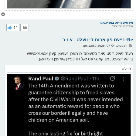
צ
ו
ר
אידטיש נייעס באריכטער
אידטיש שרייבער
11
י
ק
א
Re: נייעס פון ארום די וועלט - א.נ.ב.
ר
ו
פ
דינסטאג יולי 07, 2026 12:50 am
י
א
ף
ו
רענד פאול רופט פאר סטעיטס צו מאכן געזעצן קעגן אטאמאטישע
ס
בירגערשאפט, און קאנגרעס זאל דורכפירן געזעצן דערוועגן.
ט
פיילס