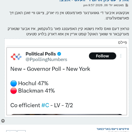
ו
פ
מאנטאג יולי 06, 2026 9:57 pm
י
א
ף
ו
אנקעטע איבער די גאווערנער פארמעסט אין ניו יארק, צייגט וויי זאכן האבן זיך
ס
פארשמעלערט.
ט
טראץ דעם וואס ס'איז נישטא קיין האפענונג פאר בלעקמאן, איז אבער שטארק
מערקבאר ווי שוואך האוקל קומט אריין אין אזא דארק בלויע סטעיט
פיילס
צ
ו
ר
אידטיש נייעס באריכטער