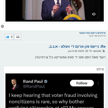
צ
ו
ר
אידטיש נייעס באריכטער
אידטיש שרייבער
9
י
ק
א
Re: נייעס פון ארום די וועלט - א.נ.ב.
ר
ו
פ
מאנטאג יולי 06, 2026 9:36 pm
י
א
ף
ו
רענד פאול רופט פאר די סעיוו אמעריקע ביל צו דורכגיין
ס
ט
פיילס