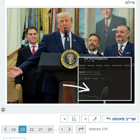
פיילס
צ
ו
שרייב פאוסט
ר
י
ק
בלאט
23
פון
24
24
23
22
21
20
1
פריערדיגע
קומענדיגע
576 פאוסטס
…
א
ר