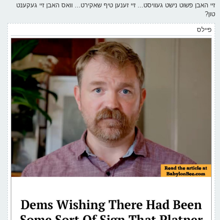
ף
ו
זיי האבן פשוט נישט געוויסט... זיי זענען טיף שאקירט... וואס האבן זיי געקענט
ס
טון?
ט
פיילס