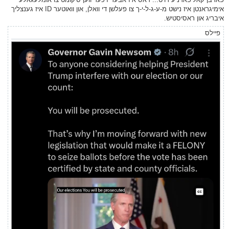
אימיגראנטן איז נישט מ-ע-ג-ל-י-ך צו פעלשן די וואלן, און וואוטער ID איז גענצליך
איבריג און ראסיסטיש.
פיילס