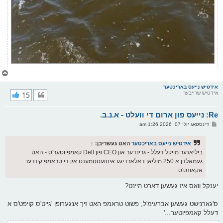
צ
ו
ר
אידטיש נייעס באריכטער
אידטיש שרייבער
15
י
ק
א
Re: נייעס פון ארום די וועלט - א.נ.ב.
ר
ו
פ
דינסטאג יולי 07, 2026 1:26 am
י
א
ף
ו
ס
אידטיש נייעס באריכטער
האט געשריבן:
↑
ט
ביליאנער מייקל דעלל - גרינדער און CEO פון Dell קאמפיוטער'ס - האט
געמאלדן א 250 מיליאן דאלארדיגע אינוועסטמענט אין די טראמפ קינדער
אקאונט'ס.
יענקל וואס איז געשען דארט היינט?
ס'גארנישט געשען אברעימ'ל, פשוט טראמפ האט זיך אנגערופן 'גייט'ס קויפט'ס א
דעלל קאמפיוטער...'