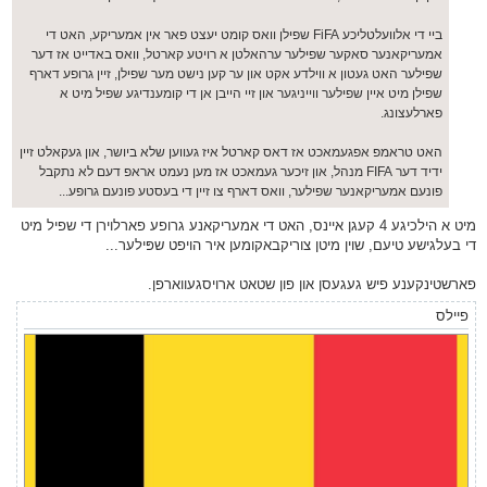
ביי די אלוועלטליכע FiFA שפילן וואס קומט יעצט פאר אין אמעריקע, האט די
אמעריקאנער סאקער שפילער ערהאלטן א רויטע קארטל, וואס באדייט אז דער
שפילער האט געטון א ווילדע אקט און ער קען נישט מער שפילן, זיין גרופע דארף
שפילן מיט איין שפילער ווייניגער און זיי הייבן אן די קומענדיגע שפיל מיט א
פארלעצונג.
האט טראמפ אפגעמאכט אז דאס קארטל איז געווען שלא ביושר, און געקאלט זיין
ידיד דער FIFA מנהל, און זיכער געמאכט אז מען נעמט אראפ דעם לא נתקבל
פונעם אמעריקאנער שפילער, וואס דארף צו זיין די בעסטע פונעם גרופע...
מיט א הילכיגע 4 קעגן איינס, האט די אמעריקאנע גרופע פארלוירן די שפיל מיט
די בעלגישע טיעם, שוין מיטן צוריקבאקומען איר הויפט שפּילער...
פארשטינקענע פיש געגעסן און פון שטאט ארויסגעווארפן.
פיילס