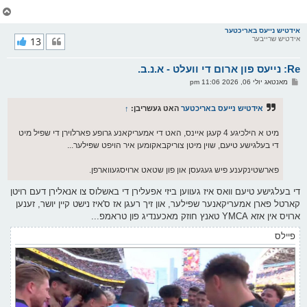
צ
ו
ר
אידטיש נייעס באריכטער
אידטיש שרייבער
13
י
ק
א
Re: נייעס פון ארום די וועלט - א.נ.ב.
ר
ו
פ
מאנטאג יולי 06, 2026 11:06 pm
י
א
ף
ו
ס
אידטיש נייעס באריכטער
האט געשריבן:
↑
ט
מיט א הילכיגע 4 קעגן איינס, האט די אמעריקאנע גרופע פארלוירן די שפיל מיט
די בעלגישע טיעם, שוין מיטן צוריקבאקומען איר הויפט שפּילער...
פארשטינקענע פיש געגעסן און פון שטאט ארויסגעווארפן.
די בעלגישע טיעם וואס איז געווען ביזי אפעלירן די באשלוס צו אנאלירן דעם רויטן
קארטל פארן אמעריקאנער שפילער, און זיך רעגן אז ס'איז נישט קיין יושר, זענען
ארויס אין אזא YMCA טאנץ חוזק מאכענדיג פון טראמפ...
פיילס