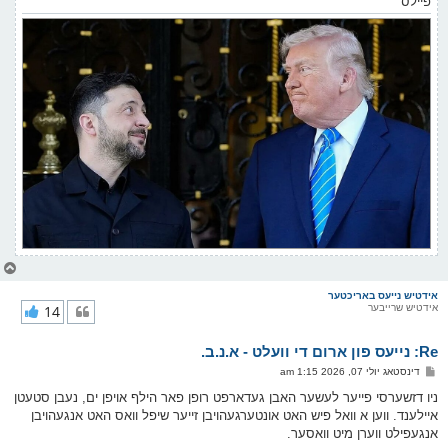
פיילס
צ
ו
ר
אידטיש נייעס באריכטער
אידטיש שרייבער
14
י
ק
א
Re: נייעס פון ארום די וועלט - א.נ.ב.
ר
ו
פ
דינסטאג יולי 07, 2026 1:15 am
י
א
ף
ו
ניו דזשערסי פייער לעשער האבן געדארפט רופן פאר הילף אויפן ים, נעבן סטעטן
ס
איילענד. ווען א וואל פיש האט אונטערגעהויבן זייער שיפל וואס האט אנגעהויבן
ט
אנגעפילט ווערן מיט וואסער.