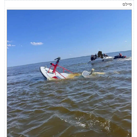
פיילס