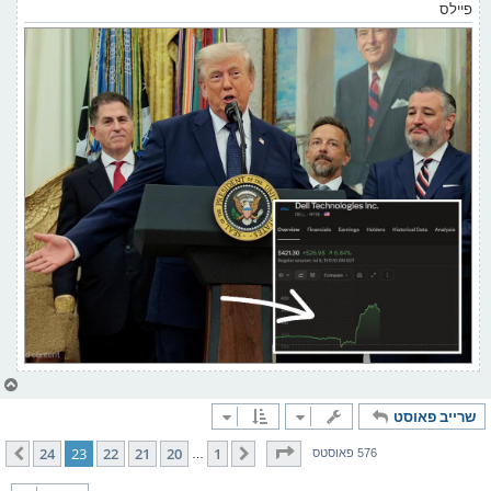
פיילס
צ
ו
שרייב פאוסט
ר
י
ק
בלאט
23
פון
24
24
23
22
21
20
1
פריערדיגע
קומענדיגע
576 פאוסטס
…
א
ר