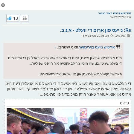
צ
ו
ר
אידטיש נייעס באריכטער
אידטיש שרייבער
13
י
ק
א
Re: נייעס פון ארום די וועלט - א.נ.ב.
ר
ו
פ
מאנטאג יולי 06, 2026 11:06 pm
י
א
ף
ו
ס
אידטיש נייעס באריכטער
האט געשריבן:
↑
ט
מיט א הילכיגע 4 קעגן איינס, האט די אמעריקאנע גרופע פארלוירן די שפיל מיט
די בעלגישע טיעם, שוין מיטן צוריקבאקומען איר הויפט שפּילער...
פארשטינקענע פיש געגעסן און פון שטאט ארויסגעווארפן.
די בעלגישע טיעם וואס איז געווען ביזי אפעלירן די באשלוס צו אנאלירן דעם רויטן
קארטל פארן אמעריקאנער שפילער, און זיך רעגן אז ס'איז נישט קיין יושר, זענען
ארויס אין אזא YMCA טאנץ חוזק מאכענדיג פון טראמפ...
פיילס