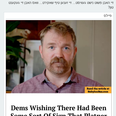
ף
ו
זיי האבן פשוט נישט געוויסט... זיי זענען טיף שאקירט... וואס האבן זיי געקענט
ס
טון?
ט
פיילס