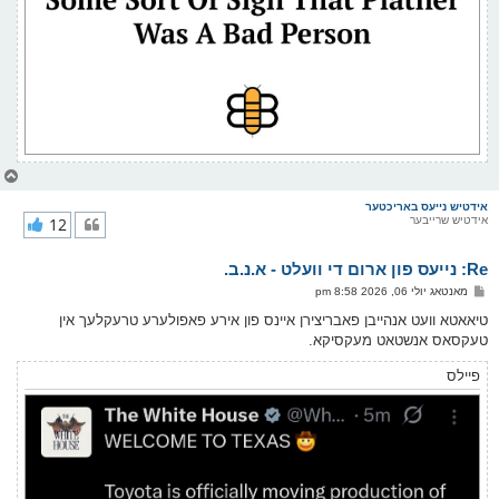
צ
ו
ר
אידטיש נייעס באריכטער
אידטיש שרייבער
12
י
ק
א
Re: נייעס פון ארום די וועלט - א.נ.ב.
ר
ו
פ
מאנטאג יולי 06, 2026 8:58 pm
י
א
ף
ו
טיאאטא וועט אנהייבן פאבריצירן איינס פון אירע פאפולערע טרעקלעך אין
ס
טעקסאס אנשטאט מעקסיקא.
ט
פיילס