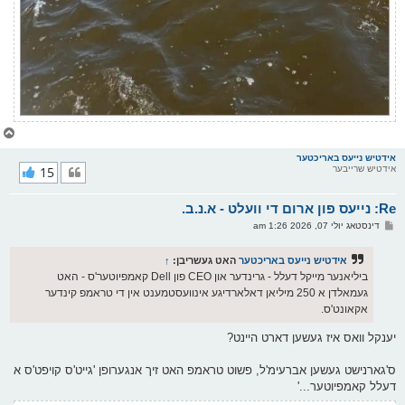
צ
ו
ר
אידטיש נייעס באריכטער
אידטיש שרייבער
15
י
ק
א
Re: נייעס פון ארום די וועלט - א.נ.ב.
ר
ו
פ
דינסטאג יולי 07, 2026 1:26 am
י
א
ף
ו
ס
אידטיש נייעס באריכטער
האט געשריבן:
↑
ט
ביליאנער מייקל דעלל - גרינדער און CEO פון Dell קאמפיוטער'ס - האט
געמאלדן א 250 מיליאן דאלארדיגע אינוועסטמענט אין די טראמפ קינדער
אקאונט'ס.
יענקל וואס איז געשען דארט היינט?
ס'גארנישט געשען אברעימ'ל, פשוט טראמפ האט זיך אנגערופן 'גייט'ס קויפט'ס א
דעלל קאמפיוטער...'