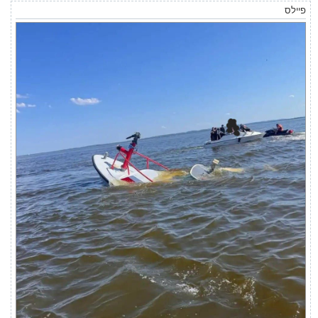
פיילס