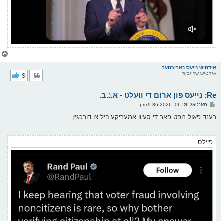
צ
ו
ר
אידטיש נייעס באריכטער
אידטיש שרייבער
9
י
ק
א
Re: נייעס פון ארום די וועלט - א.נ.ב.
ר
ו
פ
מאנטאג יולי 06, 2026 9:36 pm
י
א
ף
ו
רענד פאול רופט פאר די סעיוו אמעריקע ביל צו דורכגיין
ס
ט
פיילס