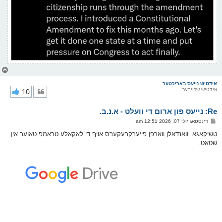
צ
ו
ר
אידטיש נייעס באריכטער
אידטיש שרייבער
10
י
ק
א
Re: נייעס פון ארום די וועלט - א.נ.ב.
ר
ו
פ
דינסטאג יולי 07, 2026 12:51 am
י
א
ף
ו
טשיקאגא: וואנדאלן ווארפן פייערקרעקערס אויף די לאקאלע טראמפ טאוער אין
ס
שטאט.
ט