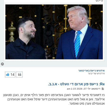
פיילס
צ
ו
ר
אידטיש נייעס באריכטער
אידטיש שרייבער
14
י
ק
א
Re: נייעס פון ארום די וועלט - א.נ.ב.
ר
ו
פ
דינסטאג יולי 07, 2026 1:15 am
י
א
ף
ו
ניו דזשערסי פייער לעשער האבן געדארפט רופן פאר הילף אויפן ים, נעבן סטעטן
ס
איילענד. ווען א וואל פיש האט אונטערגעהויבן זייער שיפל וואס האט אנגעהויבן
ט
אנגעפילט ווערן מיט וואסער.