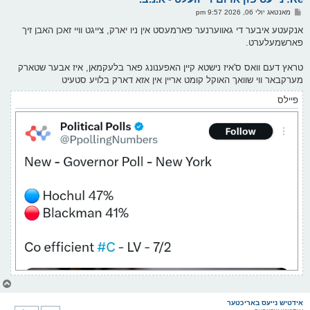
ו
פ
מאנטאג יולי 06, 2026 9:57 pm
י
א
ף
ו
אנקעטע איבער די גאווערנער פארמעסט אין ניו יארק, צייגט וויי זאכן האבן זיך
ס
פארשמעלערט.
ט
טראץ דעם וואס ס'איז נישטא קיין האפענונג פאר בלעקמאן, איז אבער שטארק
מערקבאר ווי שוואך האוקל קומט אריין אין אזא דארק בלויע סטעיט
פיילס
צ
ו
ר
אידטיש נייעס באריכטער