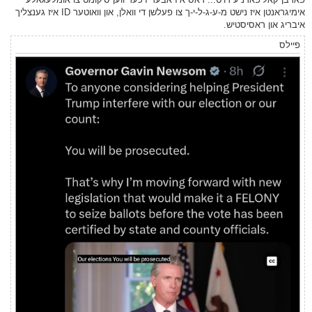
אימיגראנטן איז נישט מ-ע-ג-ל-י-ך צו פעלשן די וואלן, און וואוטער ID איז גענצליך
איבריג און ראסיסטיש.
פיילס