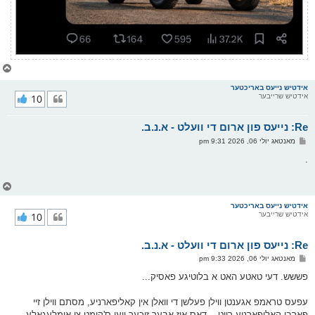
צ
ו
ר
אידטיש נייעס באריכטער
אידטיש שרייבער
10
י
ק
א
Re: נייעס פון ארום די וועלט - א.נ.ב.
ר
ו
פ
מאנטאג יולי 06, 2026 9:31 pm
י
א
ף
ו
.
ס
ט
צ
ו
ר
אידטיש נייעס באריכטער
אידטיש שרייבער
10
י
ק
א
Re: נייעס פון ארום די וועלט - א.נ.ב.
ר
ו
פ
מאנטאג יולי 06, 2026 9:33 pm
י
א
ף
ו
פששש. דעי טאטע האט א בלוטיגע פאסיק...
ס
ט
עפעס טראמפ אגענטן ווילן פעלשן די וואלן אין קאליפארניע, מסתם ווילן זיי
פארבן קאליפארניע רויט... דאס איז אבער זיכער ווען ס'קומט צו אומלעגאלע