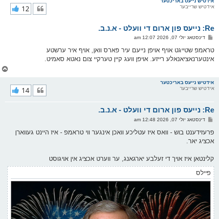
ר
אידטיש נייעס באריכטער
אידטיש שרייבער
12
י
ק
א
Re: נייעס פון ארום די וועלט - א.נ.ב.
ר
ו
פ
דינסטאג יולי 07, 2026 12:07 am
י
א
ף
ו
טראמפ שטייגט אויף אויפן נייעם עיר פארס וואן, אויף איר ערשטע
ס
אינטערנאציאנאלע רייזע. אויפן וועג קיין טערקיי צום נאטא סאמיט.
ט
צ
ו
ר
אידטיש נייעס באריכטער
אידטיש שרייבער
14
י
ק
א
Re: נייעס פון ארום די וועלט - א.נ.ב.
ר
ו
פ
דינסטאג יולי 07, 2026 12:48 am
י
א
ף
ו
פרעזידענט בוש - וואס איז עטליכע וואכן אינגער ווי טראמפ - איז היינט געווארן
ס
אכציג יאר.
ט
קלינטאן איז אויך די זעלבע יארגאנג, ער ווערט אכציג אין אויגוסט
פיילס