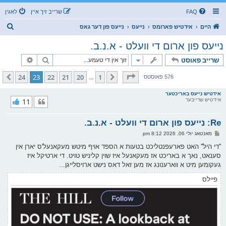
FAQ
שרייב זיך איין
לאגין
ז
היים
אידטיש פארומס
נייעס
נייעס פון דער גאס
ו
נייעס פון ארום די וועלט - א.נ.ב.
ך
זוך
פארגעשרי
שרייב פאוסט
בלאט
23
פון
24
24
23
22
21
20
1
פריערדיגע
קומענדיגע
576 פאוסטס
…
אידטיש נייעס באריכטער
אידטיש שרייבער
11
Re: נייעס פון ארום די וועלט - א.נ.ב.
פ
מאנטאג יולי 06, 2026 8:12 pm
א
ו
''די היל'' האט פארעפנטליכט בטעות א הספד אויף מיטש מעקאנעל'ס יארן אין
ס
סענאט, נאך א באריכט אז מעקאנעל איז שוין קליניש טויט. די ארטיקל איז
ט
געקומען מיט א ווארענונג אז מען זאל דאס נישט ארויסלייגן...
פיילס