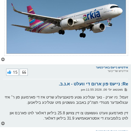
צ
ו
ר
אידטיש נייעס באריכטער
אידטיש שרייבער
15
י
ק
א
Re: נייעס פון ארום די וועלט - א.נ.ב.
ר
ו
פ
מאנטאג יולי 06, 2026 11:55 pm
י
א
ף
ו
זעמל: ניו יארק - נאך עטליכע גוטע פינאנציעלע שריט איז די פארמעגן פון ר׳ איזי
ס
ענגלאנדער מנגידי חצה"ק באבוב געשטיגן מיט עטליכע ביליאנען.
ט
זיין פארמעגן ווערט געשאצט צו זיין צווישן 25.8 ביליאן דאלאר לויט פארבס און
לויט בלומבערג די אסטראנאמישע 31.9 ביליאן דאלאר.
צ
ו