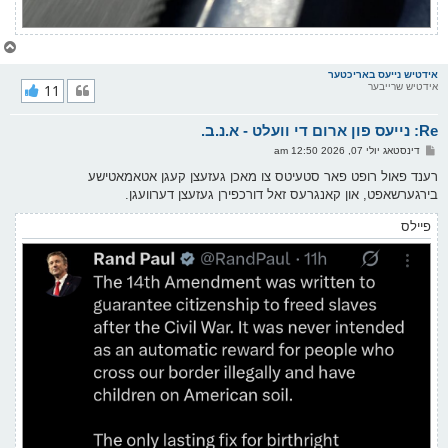
צ
ו
ר
אידטיש נייעס באריכטער
אידטיש שרייבער
11
י
ק
א
Re: נייעס פון ארום די וועלט - א.נ.ב.
ר
ו
פ
דינסטאג יולי 07, 2026 12:50 am
י
א
ף
ו
רענד פאול רופט פאר סטעיטס צו מאכן געזעצן קעגן אטאמאטישע
ס
בירגערשאפט, און קאנגרעס זאל דורכפירן געזעצן דערוועגן.
ט
פיילס