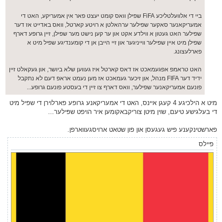
ביי די אלוועלטליכע FiFA שפילן וואס קומט יעצט פאר אין אמעריקע, האט די
אמעריקאנער סאקער שפילער ערהאלטן א רויטע קארטל, וואס באדייט אז דער
שפילער האט געטון א ווילדע אקט און ער קען נישט מער שפילן, זיין גרופע דארף
שפילן מיט איין שפילער ווייניגער און זיי הייבן אן די קומענדיגע שפיל מיט א
פארלעצונג.
האט טראמפ אפגעמאכט אז דאס קארטל איז געווען שלא ביושר, און געקאלט זיין
ידיד דער FIFA מנהל, און זיכער געמאכט אז מען נעמט אראפ דעם לא נתקבל
פונעם אמעריקאנער שפילער, וואס דארף צו זיין די בעסטע פונעם גרופע...
מיט א הילכיגע 4 קעגן איינס, האט די אמעריקאנע גרופע פארלוירן די שפיל מיט
די בעלגישע טיעם, שוין מיטן צוריקבאקומען איר הויפט שפּילער...
פארשטינקענע פיש געגעסן און פון שטאט ארויסגעווארפן.
פיילס