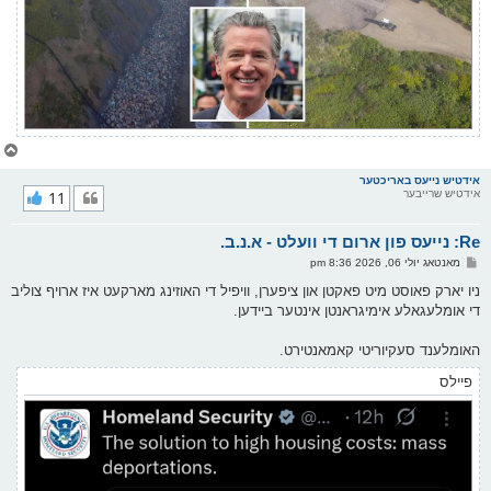
צ
ו
ר
אידטיש נייעס באריכטער
אידטיש שרייבער
11
י
ק
א
Re: נייעס פון ארום די וועלט - א.נ.ב.
ר
ו
פ
מאנטאג יולי 06, 2026 8:36 pm
י
א
ף
ו
ניו יארק פאוסט מיט פאקטן און ציפערן, וויפיל די האוזינג מארקעט איז ארויף צוליב
ס
די אומלעגאלע אימיגראנטן אינטער ביידען.
ט
האומלענד סעקיוריטי קאמאנטירט.
פיילס