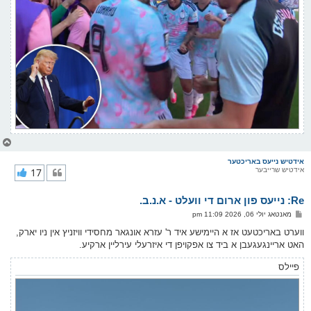
צ
ו
ר
אידטיש נייעס באריכטער
אידטיש שרייבער
17
י
ק
א
Re: נייעס פון ארום די וועלט - א.נ.ב.
ר
ו
פ
מאנטאג יולי 06, 2026 11:09 pm
י
א
ף
ו
ווערט באריכטעט אז א היימישע איד ר' עזרא אונגאר מחסידי וויזניץ אין ניו יארק,
ס
האט אריינגעגעבן א ביד צו אפקויפן די איזרעלי עירליין ארקיע.
ט
פיילס