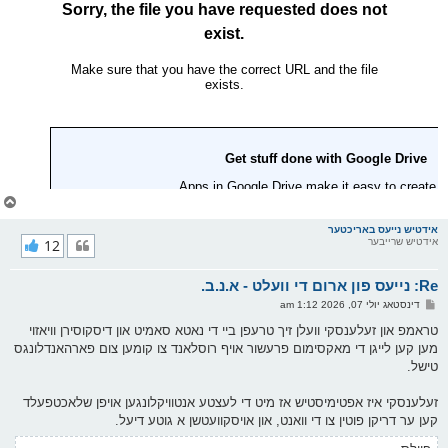
צ
ו
ר
אידטיש נייעס באריכטער
אידטיש שרייבער
12
י
ק
א
Re: נייעס פון ארום די וועלט - א.נ.ב.
ר
ו
פ
דינסטאג יולי 07, 2026 1:12 am
י
א
ף
ו
טראמפ און זעלענסקי וועלן זיך טרעפן ביי די נאטא סאמיט און דיסקוסירן וויאזוי
ס
מען קען לייגן די מאקסימום פרעשור אויף רוסלאנד צו קומען צום פארהאנדלונגס
ט
טישל.
זעלענסקי איז אפטימיסטיש אז מיט די לעצטע אנטוויקלונגען אויפן שלאכטפעלד
קען ער דריקן פוטין צו די וואנט, און אויסקוועטשן א גוטע דיעל.