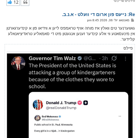
אידטיש שרייבער
12
י
ק
א
Re: נייעס פון ארום די וועלט - א.נ.ב.
ר
ו
פ
מאנטאג יולי 06, 2026 8:45 pm
י
א
ף
ו
גאווערנער טים וואלץ איז מוחה אויף טראמפס לייגן א ווידיאו פון א קינדערגארטן
ס
אין מינעסאטע ווי אלע קינדער זענען אנגעטון מיט די סאמאליע טראדיציאנאלע
ט
קליידער.
פיילס