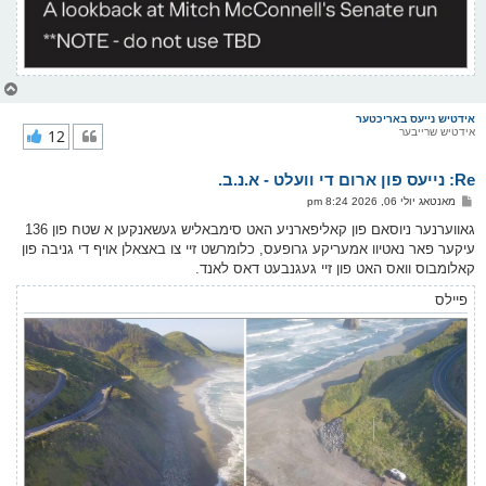
צ
ו
ר
אידטיש נייעס באריכטער
אידטיש שרייבער
12
י
ק
א
Re: נייעס פון ארום די וועלט - א.נ.ב.
ר
ו
פ
מאנטאג יולי 06, 2026 8:24 pm
י
א
ף
ו
גאווערנער ניוסאם פון קאליפארניע האט סימבאליש געשאנקען א שטח פון 136
ס
עיקער פאר נאטיוו אמעריקע גרופעס, כלומרשט זיי צו באצאלן אויף די גניבה פון
ט
קאלומבוס וואס האט פון זיי געגנבעט דאס לאנד.
פיילס