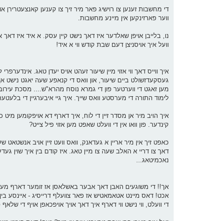
די מחשבות זענען צו רוישיג פאר מיר זיך צו קענען קאנצעטרירן אויף ד
ווער פארזינקען אין מיינע מחשבות.
נו, בלייבן אויפן שאלדער איז דאך נישט קיין עסק. א איד איז דאך 
וועל איך אויסניצן דעם שבת קודש ווי א איד!
איך ווייס דאך ווי אזוי מיין שיעור זעהט אויס יעדן טאג. אינדערפר
געסקעדזשולט ביים שיעור, און וואס די קנאפע שעה יאגט נישט אן ו
מען זאגט די ווערטער פון די גמרא נוסח מהרא"ש.... מסכת עירובי
לימוד התורה די מערסטע וואס שייך. איך גיי איבערגיין די בלעטער 
קינדער. פון וואו אין די וועלט שאפט מען אזוי פיל צייט?
דאך צו דריי א האלב שעה צו מיין טאג. איז קודם בין איך שוין געדע
נאכמיטאג...
אך!! די משוגעים האבן דאך אבער באשלאסן אז זומער דארף מען ר
די וועלט, ווי נישט ווי דארף איך דאך אויך אויפכאפן אויף די שלא