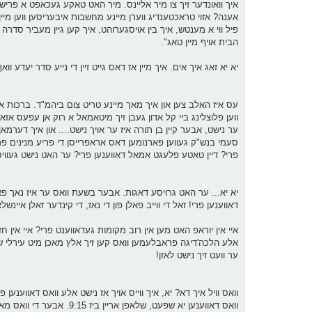
איך וואונדער זיך צו מיר אליינס. מיר האט טאקע געכאפט א פרישקייט
אענה? אזוי טראכטענדיג ווערן מיינע מחשבות איבעריסען ווען מיי
הבית אויף מיין טאג".
יא יא זאג איך אים. איך מיין אז דאס גייט זיין די נייע סדר יעדע וואך
ווען פלוצלינג ביי קל אדון געבן זיך מיטאמאל א רוק אן עפעס אז
סעמי בנש"ק געווען פארנומען דאס אראפרייסן די פריע מנינים פ
פרי? דיין טאטע פלעגט אמאל דאווענען פרי? ער האט נישט געוויס
יא יא... ער האט גרויסע דאגות. אבער בשעת וואס ער איז נאך פארז
דאווענען פרי! זאל די ווייב פאלן פון די נאז, די קינדער זאלן אי
איי אין יוראפ האט מען אין רוב מקומות געדאווענט פרי? איי אין ח
אלע הלכה'דיגה פראבלעמען וואס קען זיך אלץ מאכן מיט עירלי שב
ער וועט זיך נישט לאזן!
וואס וויל איך דא? יא, איך ווייס אויך אז נישט אלע וואס דאווענען פ
וואס דאווענען יא שפעט, של