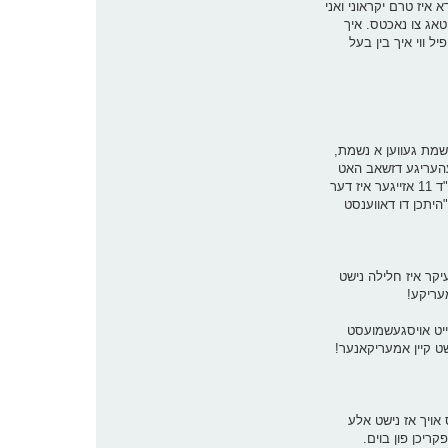
א איז טרם יקראוני ואני
טאג צו נאכטס. איך
 מיין קאפ איז קלאר, און איך פיל ווי איך בין בעל
לא! אוי איז די נשמת געווען א נשמת,
געהעריגע דזשאב האט
ער נישט, אבער קיין בן תורה איז ער אויך נישט.... און איך דערמאן מיך אז פראיגע חאגע ווען איך האב נישט געארבעט, און איך בין נאך געווען אין ביהמ"ד 11 אזייגער איז דער
היתכן דו דאווענסט
יקר איז חלילה נישט
מעריקע!
רייט אויסגעשמועסט
שט קיין אמעריקאנער!
ס אויך אז נישט אלע
 אראפקריכן פון בוים.