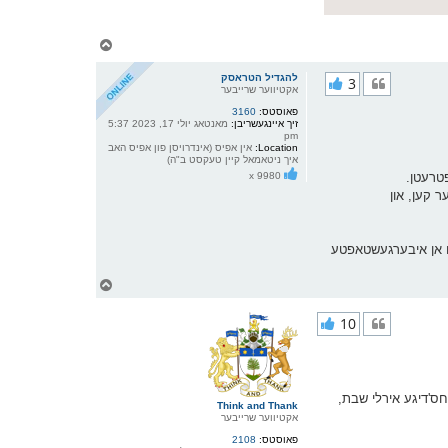
צ
ו
ר
להגדיל הטראסק
3
י
אקטיווער שרייבער
ק
פאוסטס:
3160
א
זיך איינגעשריבן:
מאנטאג יולי 17, 2023 5:37
ר
pm
ו
Location:
אין אפיס (אינדרויסן פון אפיס האב
י
איך ניטאמאל קיין טעקסט ב"ה)
ף
פטרעטן.
x 9980
 קען, און
צו אן איבערגעשטאפטע
צ
ו
ר
10
י
ק
א
ר
ו
י
בע צייט ווי די פרשת פנחס'דיגע אירלי שבת,
Think and Thank
ף
אקטיווער שרייבער
פאוסטס:
2108