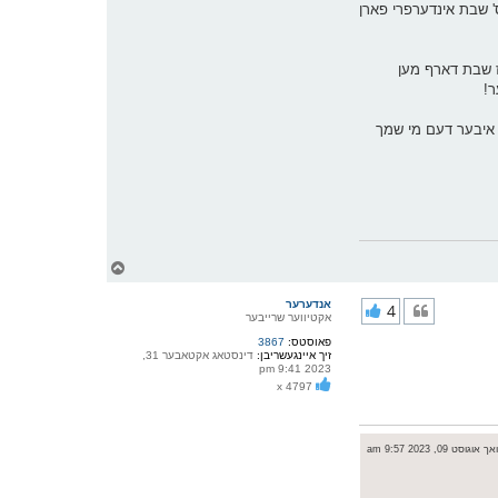
וס' שבת אינדערפרי פארן
אז שבת דארף מען
ר!
ן איבער דעם מי שמך
צ
ו
ר
אנדערער
4
י
אקטיווער שרייבער
ק
פאוסטס:
3867
א
זיך איינגעשריבן:
דינסטאג אקטאבער 31,
ר
2023 9:41 pm
ו
x 4797
י
ף
וגוסט 09, 2023 9:57 am