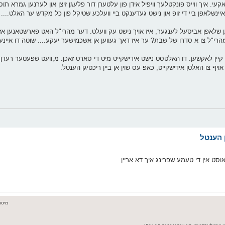
אקעי. איך ווייס פונקטלעך וויפיל אידן פון עלטערן דור פלעגן זיצן און לערנען גמרא ת
עגן איינשלאפן ביי די זופ און נישט געדענקט ביי וועלכע שטיקל פון כל מקדש ער האלט....
קענען שלאפן אביסעל לענגער, איז אויך נישט עק וועלט. דער מהרי"ל האט פארשטאנען 
"ל צו א סדרו של שבת? ער איז דאך געווען אן אשכנזישער יעקע.... שוטה דו איינע
קיין לאקשען. דו האלטסט נישט אידישקייט מיט די סארט זאכן. מ,וועט שפעטער רעד
יף צו האלטן אידישקייט, כאפ עס שוין אן ביין ריכטיגן הענטל.
סט אין די טעמע שפרינג איך דא אריין
מיטוואך א