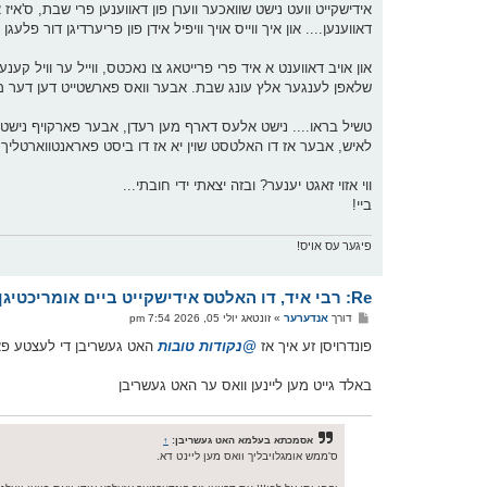
אידישקייט וועט נישט שוואכער ווערן פון דאווענען פרי שבת, ס'איז 
דאווענען.... און איך ווייס אויך וויפיל אידן פון פריערדיגן דור פל
און אויב דאווענט א איד פרי פרייטאג צו נאכטס, ווייל ער וויל 
שלאפן לענגער אלץ עונג שבת. אבער וואס פארשטייט דען דער מהרי
טשיל בראו.... נישט אלעס דארף מען רעדן, אבער פארקויף נישט 
לאיש, אבער אז דו האלטסט שוין יא אז דו ביסט פאראנטווארטליך או
ווי אזוי זאגט יענער? ובזה יצאתי ידי חובתי...
ביי!
פיגער עס אויס!
Re: רבי איד, דו האלטס אידישקייט ביים אומריכטיגן הענטל
פ
דורך
אנדערער
»
זונטאג יולי 05, 2026 7:54 pm
א
ו
פונדרויסן זע איך אז
@נקודות טובות
האט געשריבן די לעצטע פאו
ס
ט
באלד גייט מען ליינען וואס ער האט געשריבן
אסמכתא בעלמא האט געשריבן:
↑
ס'ממש אומגלויבליך וואס מען ליינט דא.