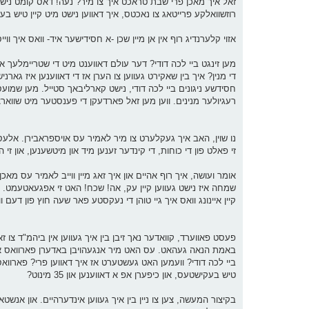
זאל איך מאכן פרי שבת טראכט איך צו מיר? נעה! דאס קומט נישט א
רוזשוואלקע פרייטאג צו נאכטס, איך דאווען נישט מיט קיין טיש בע
אזוי קלערנדיג רוף אין אן מיין שכן -א חסידישער איד- וואס איך ווייס
מען זינגט ביי לכה דודי? דער עולם דאווענט מיט די שטריימלעך 
די מנין? איך בין שאקירט געווען צו הערן אז די דאווענען איז גארנ
חסידשע ניגונים ביי לכה דודי, נישט קארליבאך סטייל. מען שמועסט 
רעגיולער מנינים. ווען מען זאל פארדעקן די פענסטער מיט שווארצע
נו שוין, האב איך געקלערט צו מיר לאמיר עס אויספראבירן. אלעס 
זי פאלט פון די כוחות, די קינדער זענען מיד און מיטשענען, און ז
אומר ועושה, איך רוף אהיים און איך זאג מיין ווייב לאמיר עס מאכן 
שמחה איז נישט געווען קיין עק, אה! שכח! האט זי אפגעאטעמט. ס'אי
קיין איינונג וואס איך גיי טוהן די נעקסטע פאר שעה חוץ פון דעם ו
באמת הנאה געהאט. עס האט מיר אנגעהויבן באדערן פארוואס איך 
ביי לכה דודי? וועמען האט געשטערט אז איך דאווען פרי? פארווא
טיש בעקישטעס, און כיפערן אפ א דאווענען און 35 מינוט?
בקיצור המעשה, צען צו ניין בין איך געווען אינדערהיים. און אנשטא