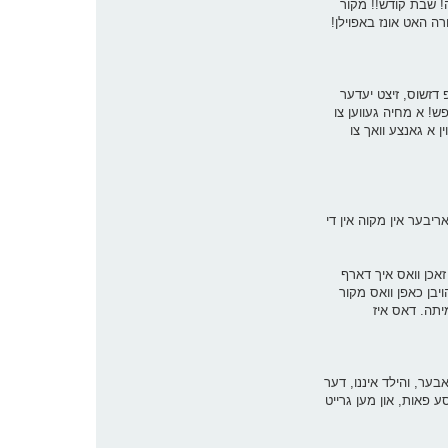
ה! שבת קודש!! מקור
רה האט אונז באפוילן!
 דזשוס, זיצט יעדער
פש! א מחיה געווען צו
ן א גאנצע וואך צו
ך לויף אריבער אין מקוה אין די
זאכן וואס איך דארף
יבן כאפן וואס מקור
מיתה. דאס איז
אבער, והילד איננו, דער
סע פאות, און מען גרייט