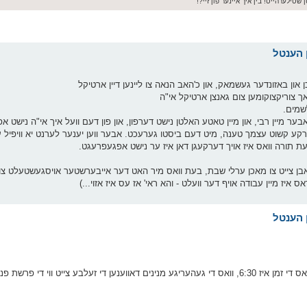
 שטילערהייט! בין איך איינער פון זיי?!
און באזונדער געשמאק, און כ'האב הנאה צו ליינען דיין ארטיקל
ך צוריקצוקומען צום גאנצן ארטיקל אי"ה
שמים.
ר מיין רבי, און מיין טאטע האלטן נישט דערפון, און פון דעם וועל איך אי"ה נישט א
רקע קשוט עצמך טענה, מיט דעם ביסטו גערעכט. אבער ווען יענער לערנט יא וויפיל ער
עת תורה וואס איז אויך דערקעגן דאן איז ער נישט אפגעפרעגט.
זיי האבן צייט צו מאכן ערלי שבת, בעת וואס מיר האט דער אייבערשטער אויסגעשטעלט 
 איז מיין עבודה אויף דער וועלט - והא ראי' אז עס איז אזוי...)
בלייבט נאר איבער זיך צו וואונדערן וויאזוי עס קען זיין אז די וואכן וואס די זמן איז 6:30, וואס די געהעריגע מנינים דאווענען די זעל