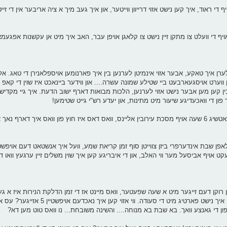
י ראוד, איך קען נישט אזוי דרייוון ווייטער, און איך געב מיך א ציה אריבער אין די זייט 
אויף די וועלט צו מתקן זיין נישט צו קלאגן אויפן עבר, האב איך מיט אן עקשנות אפגעמ
י לערן איך טאקע, אבער אזוי אינמיטן לערנען בין איך פארנומען אויספלאנירן די טאג. אלע
וערט אויסגעארבעט ביי שטילע שמונה עשרה.... און ווידער ביינאכט איז שוין די קאפ 
ן קען מען אבער נישט אזוי לערנען, הלכות מבואות דארף ישוב הדעת. איך גיי מקדיש 
פון די וואכעדיגע שיעור מיט מתינות, און יעדע רש"י גייט שטימען!
איך הויב מיר אן מסדר זיין די לוח, איך דארף דא אויפקומען מיט כאטשיג 6 שעה אויף מסכת עירובין אליינס, וואס דאס איז חוץ פון וואס
קט אויף אביסעל מער ווי האלב, און די איבריגע קען איך שוין משלים זיין ערגעץ וואו ד
וקן דעם זייגער מיט א שעה שפעטער, וואס מיינט אז די זמן הדלקת הנירות איז א ג
אכט! דאס מיינט אטאמאטיש אז פאר צוועלף דרייסיג - איינסע בין איך נ
ף פון די גאנצע וואך. בא שבת בא מנוחה.... והשינה משובחת... נו וואס טוט מען דא?