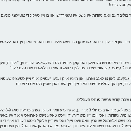
 נעקסטע שריט!
 צוליב דעם וואס נקודות איז נישט אין טשארדזש! און צו איז טאקע די צוטיילונג פונע
 מיר, און אזוי אויך די וואס געדענקן מיר נישט צוליב דעם וואס זיי האבן זיך נאר לעצטע
ט די פארטרויערטע אויגן וואס קוקן צו מיר מיט בענקשאפט און וויינען, "נקודות, ווען ו
 עתיד? קיינער קען אונז נישט הענדלען די וועג ווי אזוי דו פלעגסט אונז הענדלען!"
געקענט לאזן צו לאנג ווארטן, און מיינע אויגן זענען געפאלן אויף איין ספעציפישע פאו
אורד, און נאך עטליכע מינוט האב איך מיך געטראפן שטיין מיט אט די שורות.
שבת קודש פרשת פנחס העעל"ט.
ס'איז פרייטאג נאכמיטאג
ר, נקודות, וואס וועט זיין מיט דיר? דו ווייסט טאקע נישט פארוואס א איד איז באשאפ
יבט נישט אלעמאל שווארץ. וואס וועט זיין? וואס איז דיין פלאן? ביסטו דען דא אויף די 
נשמה? דו זעהסט נישט ווי עס גייט דורך א טאג נאך א טאג אן גארנישט? ווען וועסטו זי