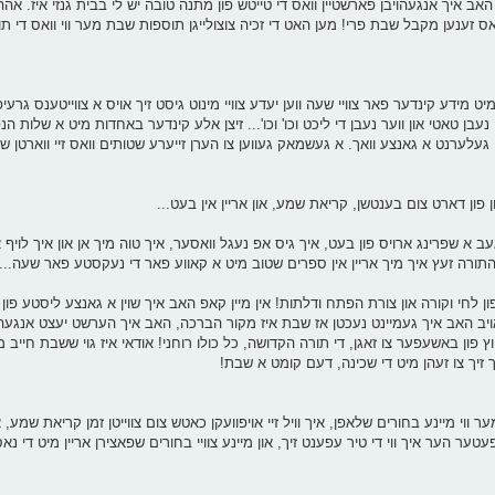
אב איך אנגעהויבן פארשטיין וואס די טייטש פון מתנה טובה יש לי בבית גנזי איז. אה
אס זענען מקבל שבת פרי! מען האט די זכיה צוצולייגן תוספות שבת מער ווי וואס די תו
מידע קינדער פאר צוויי שעה ווען יעדע צוויי מינוט גיסט זיך אויס א צווייטענס גרעיפ
עבן טאטי און ווער נעבן די ליכט וכו' וכו'... זיצן אלע קינדער באחדות מיט א שלות הנ
בן געלערנט א גאנצע וואך. א געשמאק געווען צו הערן זייערע שטותים וואס זיי ווארטן שוי
 פון דארט צום בענטשן, קריאת שמע, און אריין אין בעט...
זייגער קלינגט, עס איז 5 פארטאגס. איך געב א שפרינג ארויס פון בעט, איך גיס אפ נעגל וואסער, איך טוה מיך אן און אי
 התורה זעץ איך מיך אריין אין ספרים שטוב מיט א קאווע פאר די נעקסטע פאר שעה...
ון לחי וקורה און צורת הפתח ודלתות! אין מיין קאפ האב איך שוין א גאנצע ליסטע פון 
ויב האב איך געמיינט נעכטן אז שבת איז מקור הברכה, האב איך הערשט יעצט אנגעהו
חוץ פון באשעפער צו זאגן, די תורה הקדושה, כל כולו רוחני! אודאי איז גוי ששבת חייב 
זיך צו זעהן מיט די שכינה, דעם קומט א שבת!
מער ווי מיינע בחורים שלאפן, איך וויל זיי אויפוועקן כאטש צום צווייטן זמן קריאת שמע, 
טער הער איך ווי די טיר עפענט זיך, און מיינע צוויי בחורים שפאצירן אריין מיט די נא