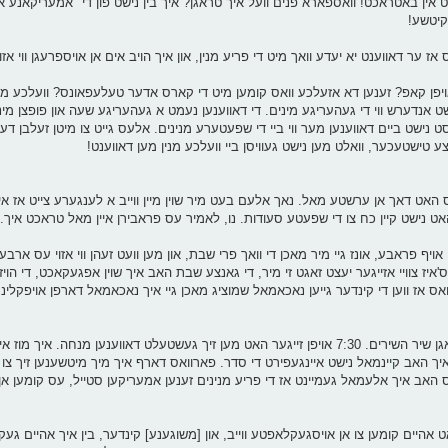
ין באטראכט! וואספארא פנים וועל איך טראגן? איך בין נישט פון די "אמעריקאנע איד
קיטשע!
 אז ער דאווענט יא יעדע וואך מיט די פריע מנין, און איך הויב אים אן אויספרעגן ווי אזוי
אויפן קאפ? זענען דא אזעלכע וואס קומען מיט די קארס אדער טעלעפאונס? וועלכע מינ
ישט אנדערש ווי די געהעריגע מינים. די דאווענען נעמט א געהעריגע שעה און פופצן מינו
נישט ביים דאווענען מער ווי ביי די שפעטערע מנינים. אלעס גייט צו מיטן זעלבן דערה
 טישטעכער, וואלט מען נישט געוויסן ביי וועלכע מנין מען דאווענט!
האט דאך אן ערשטע מאל. נאך אלעם בעט מיר שוין מיין ווייב א לענגערע צייט אז איך
י האט נישט קיין כח צו די שפעטע סעודות. נו, לאמיר עס פראבירן איין מאל טראכט איך.
אויף פראבע, אונז גיי מיר מאכן די וואך פרי שבת, און מען וועט זעהן ווי אזוי עס ארבעט
ז צוויי אזייגער יעצט זאגט זי מיר, די גאנצע שבת האב איך שוין אפגעקאכט, די הויז א
ואס אז ווען די קינדער גייען נאכאמאל שמוציג מאכן גיי איך נאכאמאל דארפן אויפקלינען
פעסט פאווערד, קוואדער נאך זיבן בין איך געווען אין ביהמ"ד צו זאגן שיר השירים. 7:30 אויפן זייגער האט מען זיך געשטעלט דאווענען 
האב קיינמאל נישט איינגעפירט די סדר. פארוואס דארף איך מיך מיטשענען זיך צו הא
ס האב איך אלעמאל געמיינט אז די פריע מנינים זענען אמעריקען סטייל, עס קומען אן
ט אהיים קומען צו אן אויסגעקלאפטע ווייב, און [משוגענע] קינדער, בין איך אהיים געקו