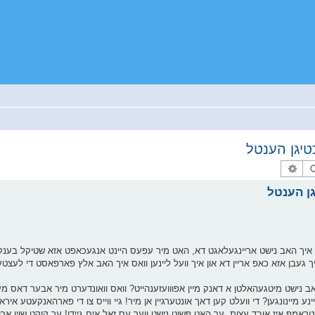
טיגן הענטל
זוך
פארגעשריטענע זוך
גן הענטל
ס איך האב נישט אריינגעלאגט דא, האט מיר עפעס היינט אנגעכאפט אזא שטיקל בענקע
ך געבן אזא כאפ אריין דא און איך וועל ליינען וואס איך האב אלץ פארפאסט די לעצטע 
אב נישט מיטגעהאלטן א דאנק מיין אפווועזענהייט? וואס וואונדערט מיר אבער דאס מער
נע מיינונגען? די וועלט קען דאך אונטערגיין אן מיר! גיי ווייס צו די פארהאנקעטע א
פ איז אובד עצות, ער האט פשוט נישט ווער עס זאל אים גיידן! ער קוקט שוין ארויס 