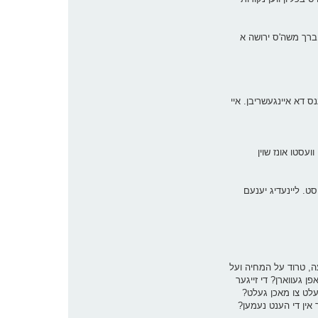
ם ברך משה'ס ירושה א
נס דא איינגעשריבן. איי
ועסטו אונז שוין
סט. ליינעדיג יענעם
 1:30, איך בין אויפן וועג אהיים פון די ארבעט (יא, איך ארבעט יולי 3 אויך...), א שווערע וואך געווען. גערבעט יעדן טאג 8-9 שעה, טרוד על המחיה ועל
ן געווארן? די זייגער
וועלט צו מאכן געלט?
ך אין די הענט נעמען?