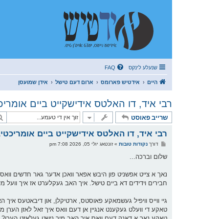
שנעלע לינקס
FAQ
היים
אידטיש פארומס
ארום דעם טישל
אידן שמועסן
רבי איד, דו האלטס אידישקייט ביים אומריכ
שרייב פאוסט
רבי איד, דו האלטס אידישקייט ביים אומריכטי
פ
דורך
נקודות טובות
»
זונטאג יולי 05, 2026 7:08 pm
א
ו
שלום וברכה...
ס
ט
נאך א צייט אפשניט פון היבש אפאר וואכן אדער גאר חדשים ווא
חבירים וידידים דא ביים טישל. איך האב געקלערט אז איך וועל מי
גיי ווייס וויפיל געשמאקע פאוסטס, ארטיקלן, און דיבאטעס איך ה
טאקע די וועלט געקענט אנגיין אן דעם וואס איך זאל לאזן הערן מיי
טאקע נאר א דאנק דעם וואס איך האב מיך נישט געלאזט הערן? טראמ