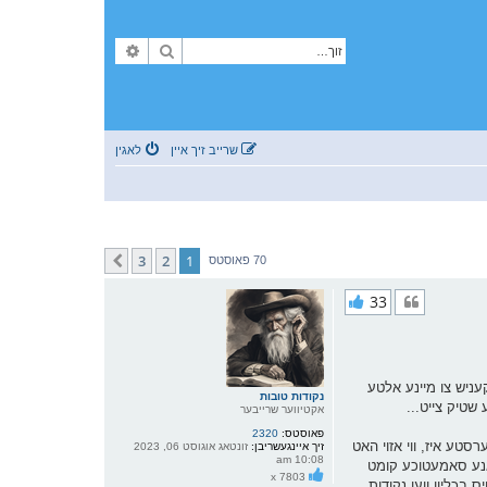
זוך
פארגעשריטענע זוך
שרייב זיך איין
לאגין
3
2
1
קומענדיגע
70 פאוסטס
33
ניש צו מיינע אלטע
נקודות טובות
שטיק צייט...
אקטיווער שרייבער
פאוסטס:
2320
סטע איז, ווי אזוי האט
זיך איינגעשריבן:
זונטאג אוגוסט 06, 2023
10:08 am
יראנע סאמעטוכע קומט
x 7803
בכליון ווען נקודות