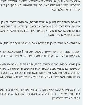
אויפגעלייגטע ווייב, און פרישע שעפערישע קינדער. הערשט יעצט ה
הברכה!! נישט אומזינסט האט רבי יוסי געזאגט יהא חלקי פון די וו
אההה! מעין עולם הבא!
די שבת סעודה איז געווען א שבת סעודה, אנשטאט דארפן דיעלן מיט 
אזוי שיין מיט ליכטיגע פענימער. אנשטאט זיך שלאגן ווער עס זיצט נ
זיצן און פארברענגען מיט די קינדער, און הערן פון זיי וואס זיי הא
קענען דערציילן פאר טאטי....
א קוואדער צו עלף האבן מיר אינאיינעם געזינגען שיר המעלות, און
וישן, ויחלום, והנה דער 
שול קעגן איבער. איך קום צוריק אהיים און נאך א ווארימע ברכת
איין סארט מבוא, נאך א סארט מבוא, איך ווייס פון גארנישט חוץ פ
אראפשרייבן מוצאי שבת איבער אלע חידושים פון שיטת רב, און א
הברכה מיינט! איין טאג אין די וואך וואס מען ווייסט פון גארנישט 
עקסקלוסיוו פאר אידן! וועמענס הארץ עס שטרעבט א גאנצע וואך 
איך געב מיך א כאפ אויף קוואדער צו ניין, און איך לויף צו צו די צי
בחור איז נישטא.... די חברה זענען נישט צום געפינען. א מינוט שפע
זיך צו מעביר סדרה זיין.