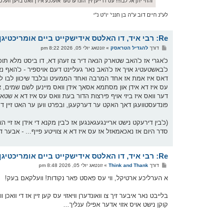
והחי יתן אל לבו!!! עס דרייען זיך הונדערטער אזעלכע אידן וואס בויען וועלטן
לע"נ חיים דוב ע"ה בן חנני' יו"ט נ"י
Re: רבי איד, דו האלטס אידישקייט ביים אומריכטיגן הענטל
פ
דורך
להגדיל הטראסק
»
זונטאג יולי 05, 2026 8:22 pm
א
ו
כ'אגרי אז כ'האב שטארק הנאה דיר צו זעהן דא, דו ביסט מלא תוכן 
ס
כ'באשטעטיג אויך אז כ'האב נאר געליינט דעם אויספיר - כ'האף נא
ט
דאס איז אמת אז אחד המרבה ואחד הממעיט ובלבד שיכוון לבו ל
עס איז דא אידן און מסתמא אסאך אידן וואס מיינען לשם שמים, אבע
דער וואס איז ביזי אויף פירצות הדור בעת וואס עס איז דא א שטא
פונדעסטוועגן דאך האקט ער דערקעגן, ובפרט ווען ער האט זיין ד
(כ'בין דירעקט נישט אריינגעגאנגען אז כ'בין מקנא די אידן אז 
סדר היום אז נאכאמאזל אז עס איז דא א צווייטע פייף... - אבער דאס
Re: רבי איד, דו האלטס אידישקייט ביים אומריכטיגן הענטל
פ
דורך
Think and Thank
»
זונטאג יולי 05, 2026 8:48 pm
א
ו
א הערליכע ארטיקל, ווי עס פאסט פאר נקודות! וועלקאם בעק!
ס
ט
קוקן נישט אויס אזוי אדער אפילו ענליך...