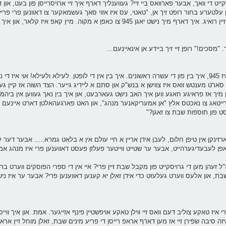
 די וואך, אבער פארוואס ביי זיי? געווענליך דארף איך זיי ארויסרייסן פון בעט, און ד
ן עלטערע בחור רופט זיך אן, "טאטי, עס איז אזוי סאך געשמאקער צו דאוונען פרי פריי
פיל ווי א מענטש, איך בין אויסגערוהט, איך קען גיין מעביר סדרה זיין רואיג. איך דארף מיך נישט יאגן 945 צו כאפן א מקוה.
. "מסכים!" רופן זיי זיך ביידע אן אינאיינעם...
עס איז האלב צען און איך מאך מיינע טריט צום ביהמ"ד. ברכות איז 945, איך בין פון די עשרה ראשונים. איך בין אין די לופטן. לעילא ולעי
א סארט מענטש וואס איז צווישן א בנש"ק און סתם א ליידיג גייער. הצד השוה אז קיין 
רייטאג צו נאכטס אלץ "אן אמעריקאנער מנהג", און האט פארגעהאלטן דארט איינעם "
ט פון תוספות שבת צו זאגן?"
ינקן אין טיפן חלום, לעבן אידן אריין א חיי עולם אין א בלאט גמרא..... אבער דער ע
ינשלאפן לעבעדיגערהייט, אבער ער שטייט ווייטער פעלזן פעסט דאווענען פרי איז מנהג א
ז"ל זעהן מען די גרויסקייט פון מקבל שבת זיין פרי? איי אין די ספרי הפוסקים ווערט ב
ת, און אלעס ווערט געלעזט כדי אידן זאלן יא קענען דאווענען פרי? אבער ער איז ני
רי איז טאקע צוליב דעם וואס זיי ווילן טאקע אויפשטיין פינף אזייגער. אמת. און איך וויי
אפן אריין ביז 9:15. אבער די וואס מאיזה סיבה שפירן זיי אז מען דארף אראפ רייסן די פריע מינים שבת, זאלן מוחל זיין