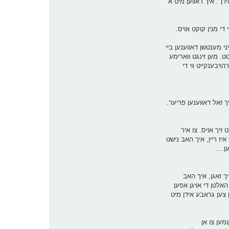
ן". איך דאווען מיט א
 די מנין קוקט אויס.
י מענטשן דאווענען ביי
ט. מען זינגט ווארימע
ויבענקייט ווי די
 זאל דאווענען פריער.
 זיך אויס. צו איר
יז ריין, איך האב נישט
....
מנחה. איך מוז אייך זאגן, איך האב
לטן די אויגן אפען
 צען גראבע אידן מיט
מען צו אן