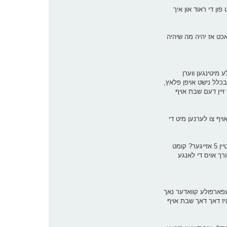
פון די ראוד און איך
אכט אז יהיה מה שיהיה
 מיטינגען ווערן
בכלל נישט אויפן פלאץ,
זיין דעם שבת אויף
 איך דארף נאך אויף צו לערנען מיט די
כאפט זיך אין מיר אריין א געדאנק, וואס וועט זיין אויב אנשטאט שלאפן שבת אינדערפרי ביזן צווייטן סוף זמן קריאת שמע, וועל איך אנשטאט דעם אויפשטיין 5 אזייגער? קומט
ורך אויס די לאנגע
עפארפולע קוואדער נאך
ישט פארטיג מיט די סעודה. ווי אזוי קען איך נאכדעם אויפשטיין 5 אזייגער? עס איז דאך דאך שבת אויף