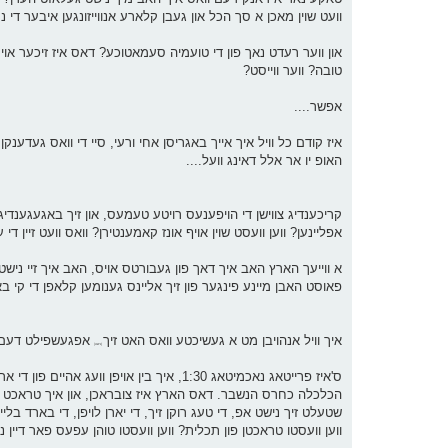
וועט שוין מאכן א סך הכל און געבן קלארע אנווייזונגען איבער די
און ווער רעדט נאך פון די טועמיה סעמאטוכע? דאס איז זיכער אויך
טובה? ווער ווייסט?
אפשר....
איז קודם כל וויל איך אייך באגריסן אחי ורעי, סיי די וואס געדענקן
האופ יו אר אלל דאינג וועל....
קריכענדיג צווישן די הויפענעס רויטע טעמעס, און זיך באגעגענדיג מי
אפליינען? ווען וועסט שוין אויף אונז קאמענטירן? וואס וועט זיין די
א ווייעך הארץ האב איך דאך פון געבורטס אויס, האב איך זיי נישט 
פאוסט האבן מיינע פינגער פון זיך אליינס גענומען קלאפן די קי ב
איך וויל אנהויבן מט א געשיכטע וואס האט זיך
אפגעשפילט דעם 
[נישט]
הכלכלה כחרס הנשבר. דאס הארץ איז צובראכן, און איך טראכט צו מי
שטעלט זיך נישט אפ, די טעג רוקן זיך, די יארן לויפן, די בארד בלי
ווען וועסטו טראכטן פון תכלית? ווען וועסטו טוהן עפעס פאר דיין 