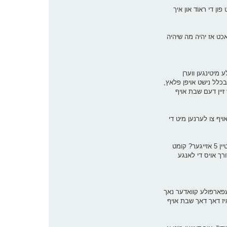
פון די ראוד און איך
אכט אז יהיה מה שיהיה
 מיטינגען ווערן
בכלל נישט אויפן פלאץ,
זיין דעם שבת אויף
 איך דארף נאך אויף צו לערנען מיט די
כאפט זיך אין מיר אריין א געדאנק, וואס וועט זיין אויב אנשטאט שלאפן שבת אינדערפרי ביזן צווייטן סוף זמן קריאת שמע, וועל איך אנשטאט דעם אויפשטיין 5 אזייגער? קומט
ורך אויס די לאנגע
עפארפולע קוואדער נאך
ישט פארטיג מיט די סעודה. ווי אזוי קען איך נאכדעם אויפשטיין 5 אזייגער? עס איז דאך דאך שבת אויף