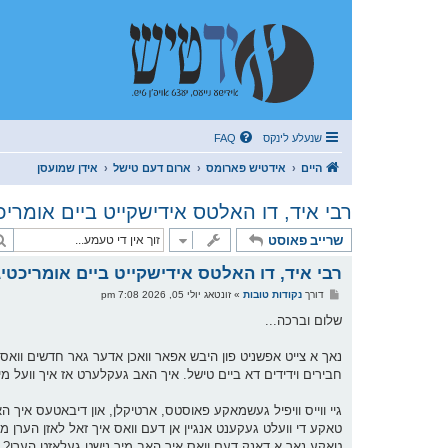
שנעלע לינקס
FAQ
היים
אידטיש פארומס
ארום דעם טישל
אידן שמועסן
רבי איד, דו האלטס אידישקייט ביים אומריכ
שרייב פאוסט
רבי איד, דו האלטס אידישקייט ביים אומריכטי
פ
דורך
נקודות טובות
»
זונטאג יולי 05, 2026 7:08 pm
א
ו
שלום וברכה...
ס
ט
נאך א צייט אפשניט פון היבש אפאר וואכן אדער גאר חדשים ווא
חבירים וידידים דא ביים טישל. איך האב געקלערט אז איך וועל מי
גיי ווייס וויפיל געשמאקע פאוסטס, ארטיקלן, און דיבאטעס איך ה
טאקע די וועלט געקענט אנגיין אן דעם וואס איך זאל לאזן הערן מיי
טאקע נאר א דאנק דעם וואס איך האב מיך נישט געלאזט הערן? טראמ