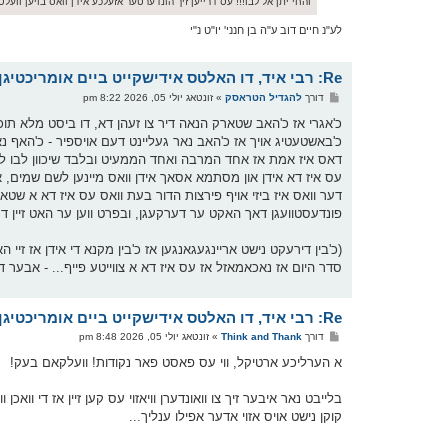
והחי יתן אל לבו!!! עס דרייען זיך הונדערטער אזעלכע אידן וואס בויען וועלטן
לע"נ חיים דוב ע"ה בן חנני' יו"ט נ"י
Re: רבי איד, דו האלטס אידישקייט ביים אומריכטיגן הענטל
פ
דורך
להגדיל הטראסק
»
זונטאג יולי 05, 2026 8:22 pm
א
ו
כ'אגרי אז כ'האב שטארק הנאה דיר צו זעהן דא, דו ביסט מלא תוכן 
ס
כ'באשטעטיג אויך אז כ'האב נאר געליינט דעם אויספיר - כ'האף נא
ט
דאס איז אמת אז אחד המרבה ואחד הממעיט ובלבד שיכוון לבו ל
עס איז דא אידן און מסתמא אסאך אידן וואס מיינען לשם שמים, אבע
דער וואס איז ביזי אויף פירצות הדור בעת וואס עס איז דא א שטא
פונדעסטוועגן דאך האקט ער דערקעגן, ובפרט ווען ער האט זיין ד
(כ'בין דירעקט נישט אריינגעגאנגען אז כ'בין מקנא די אידן אז 
סדר היום אז נאכאמאזל אז עס איז דא א צווייטע פייף... - אבער דאס
Re: רבי איד, דו האלטס אידישקייט ביים אומריכטיגן הענטל
פ
דורך
Think and Thank
»
זונטאג יולי 05, 2026 8:48 pm
א
ו
א הערליכע ארטיקל, ווי עס פאסט פאר נקודות! וועלקאם בעק!
ס
ט
קוקן נישט אויס אזוי אדער אפילו ענליך...