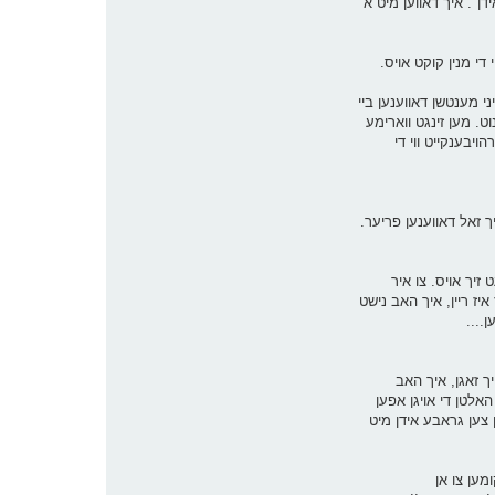
ן". איך דאווען מיט א
 די מנין קוקט אויס.
י מענטשן דאווענען ביי
ט. מען זינגט ווארימע
ויבענקייט ווי די
 זאל דאווענען פריער.
 זיך אויס. צו איר
יז ריין, איך האב נישט
....
מנחה. איך מוז אייך זאגן, איך האב
לטן די אויגן אפען
 צען גראבע אידן מיט
מען צו אן