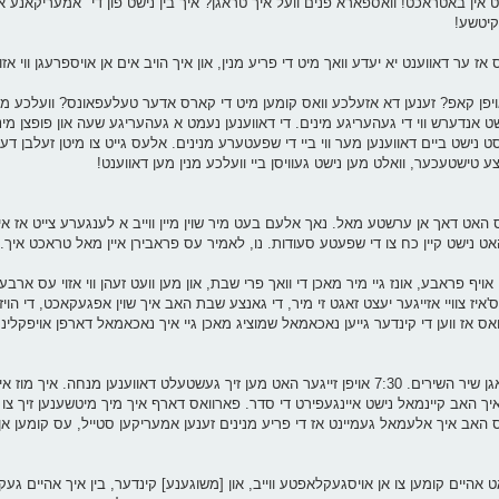
ין באטראכט! וואספארא פנים וועל איך טראגן? איך בין נישט פון די "אמעריקאנע איד
קיטשע!
 אז ער דאווענט יא יעדע וואך מיט די פריע מנין, און איך הויב אים אן אויספרעגן ווי אזוי
אויפן קאפ? זענען דא אזעלכע וואס קומען מיט די קארס אדער טעלעפאונס? וועלכע מינ
ישט אנדערש ווי די געהעריגע מינים. די דאווענען נעמט א געהעריגע שעה און פופצן מינו
נישט ביים דאווענען מער ווי ביי די שפעטערע מנינים. אלעס גייט צו מיטן זעלבן דערה
 טישטעכער, וואלט מען נישט געוויסן ביי וועלכע מנין מען דאווענט!
האט דאך אן ערשטע מאל. נאך אלעם בעט מיר שוין מיין ווייב א לענגערע צייט אז איך
י האט נישט קיין כח צו די שפעטע סעודות. נו, לאמיר עס פראבירן איין מאל טראכט איך.
אויף פראבע, אונז גיי מיר מאכן די וואך פרי שבת, און מען וועט זעהן ווי אזוי עס ארבעט
ז צוויי אזייגער יעצט זאגט זי מיר, די גאנצע שבת האב איך שוין אפגעקאכט, די הויז א
ואס אז ווען די קינדער גייען נאכאמאל שמוציג מאכן גיי איך נאכאמאל דארפן אויפקלינען
פעסט פאווערד, קוואדער נאך זיבן בין איך געווען אין ביהמ"ד צו זאגן שיר השירים. 7:30 אויפן זייגער האט מען זיך געשטעלט דאווענען 
האב קיינמאל נישט איינגעפירט די סדר. פארוואס דארף איך מיך מיטשענען זיך צו הא
ס האב איך אלעמאל געמיינט אז די פריע מנינים זענען אמעריקען סטייל, עס קומען אן
ט אהיים קומען צו אן אויסגעקלאפטע ווייב, און [משוגענע] קינדער, בין איך אהיים געקו