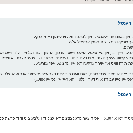
 שטילערהייט! בין איך איינער פון זיי?!
און באזונדער געשמאק, און כ'האב הנאה צו ליינען דיין ארטיקל
ך צוריקצוקומען צום גאנצן ארטיקל אי"ה
שמים.
ר מיין רבי, און מיין טאטע האלטן נישט דערפון, און פון דעם וועל איך אי"ה נישט א
רקע קשוט עצמך טענה, מיט דעם ביסטו גערעכט. אבער ווען יענער לערנט יא וויפיל ער
עת תורה וואס איז אויך דערקעגן דאן איז ער נישט אפגעפרעגט.
זיי האבן צייט צו מאכן ערלי שבת, בעת וואס מיר האט דער אייבערשטער אויסגעשטעלט 
 איז מיין עבודה אויף דער וועלט - והא ראי' אז עס איז אזוי...)
בלייבט נאר איבער זיך צו וואונדערן וויאזוי עס קען זיין אז די וואכן וואס די זמן איז 6:30, וואס די געהעריגע מנינים דאווענען די זעל