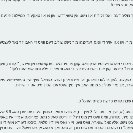
 נעקסטע שריט!
 צוליב דעם וואס נקודות איז נישט אין טשארדזש! און צו איז טאקע די צוטיילונג פונע
 מיר, און אזוי אויך די וואס געדענקן מיר נישט צוליב דעם וואס זיי האבן זיך נאר לעצטע
ט די פארטרויערטע אויגן וואס קוקן צו מיר מיט בענקשאפט און וויינען, "נקודות, ווען ו
 עתיד? קיינער קען אונז נישט הענדלען די וועג ווי אזוי דו פלעגסט אונז הענדלען!"
געקענט לאזן צו לאנג ווארטן, און מיינע אויגן זענען געפאלן אויף איין ספעציפישע פאו
אורד, און נאך עטליכע מינוט האב איך מיך געטראפן שטיין מיט אט די שורות.
שבת קודש פרשת פנחס העעל"ט.
ס'איז פרייטאג נאכמיטאג
ר, נקודות, וואס וועט זיין מיט דיר? דו ווייסט טאקע נישט פארוואס א איד איז באשאפ
יבט נישט אלעמאל שווארץ. וואס וועט זיין? וואס איז דיין פלאן? ביסטו דען דא אויף די 
נשמה? דו זעהסט נישט ווי עס גייט דורך א טאג נאך א טאג אן גארנישט? ווען וועסטו זי