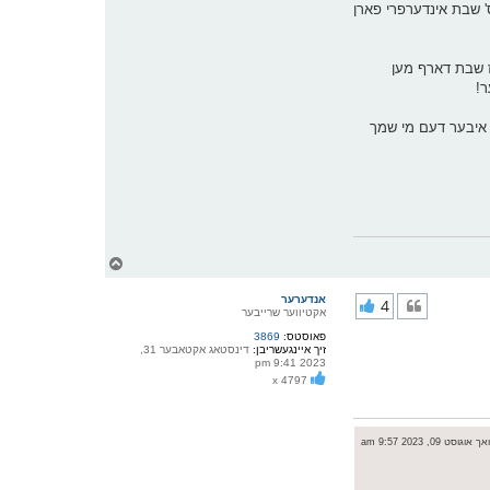
וס' שבת אינדערפרי פארן
אז שבת דארף מען
ר!
ן איבער דעם מי שמך
צ
ו
ר
אנדערער
4
י
אקטיווער שרייבער
ק
פאוסטס:
3869
א
זיך איינגעשריבן:
דינסטאג אקטאבער 31,
ר
2023 9:41 pm
ו
x 4797
י
ף
וגוסט 09, 2023 9:57 am