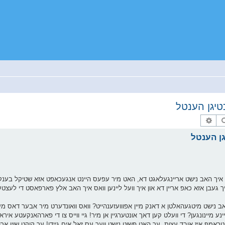
טיגן הענטל
זוך
פארגעשריטענע זוך
גן הענטל
ס איך האב נישט אריינגעלאגט דא, האט מיר עפעס היינט אנגעכאפט אזא שטיקל בענקע
ך געבן אזא כאפ אריין דא און איך וועל ליינען וואס איך האב אלץ פארפאסט די לעצטע 
אב נישט מיטגעהאלטן א דאנק מיין אפווועזענהייט? וואס וואונדערט מיר אבער דאס מער
נע מיינונגען? די וועלט קען דאך אונטערגיין אן מיר! גיי ווייס צו די פארהאנקעטע א
פ איז אובד עצות, ער האט פשוט נישט ווער עס זאל אים גיידן! ער קוקט שוין ארויס 