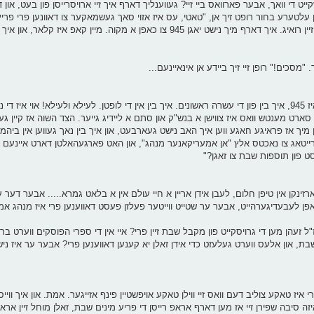
 די וואך, אבער פארוואס ביי זיי? געווענליך דארף איך זיי ארויסרייסן פון בעט, און ד
ן עלטערע בחור רופט זיך אן, "טאטי, עס איז אזוי סאך געשמאקער צו דאוונען פרי פריי
פיל ווי א מענטש, איך בין אויסגערוהט, איך קען גיין מעביר סדרה זיין רואיג. איך דארף מיך נישט יאגן 945 צו כאפן א מקוה.
. "מסכים!" רופן זיי זיך ביידע אן אינאיינעם...
עס איז האלב צען און איך מאך מיינע טריט צום ביהמ"ד. ברכות איז 945, איך בין פון די עשרה ראשונים. איך בין אין די לופטן. לעילא ולעי
א סארט מענטש וואס איז צווישן א בנש"ק און סתם א ליידיג גייער. הצד השוה אז קיין 
רייטאג צו נאכטס אלץ "אן אמעריקאנער מנהג", און האט פארגעהאלטן דארט איינעם "
ט פון תוספות שבת צו זאגן?"
ינקן אין טיפן חלום, לעבן אידן אריין א חיי עולם אין א בלאט גמרא..... אבער דער ע
ינשלאפן לעבעדיגערהייט, אבער ער שטייט ווייטער פעלזן פעסט דאווענען פרי איז מנהג א
ז"ל זעהן מען די גרויסקייט פון מקבל שבת זיין פרי? איי אין די ספרי הפוסקים ווערט ב
ת, און אלעס ווערט געלעזט כדי אידן זאלן יא קענען דאווענען פרי? אבער ער איז ני
רי איז טאקע צוליב דעם וואס זיי ווילן טאקע אויפשטיין פינף אזייגער. אמת. און איך וויי
אפן אריין ביז 9:15. אבער די וואס מאיזה סיבה שפירן זיי אז מען דארף אראפ רייסן די פריע מינים שבת, זאלן מוחל זיין