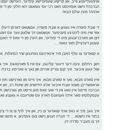
אויפגעלייגטע ווייב, און פרישע שעפערישע קינדער. הערשט יעצט ה
הברכה!! נישט אומזינסט האט רבי יוסי געזאגט יהא חלקי פון די וו
אההה! מעין עולם הבא!
די שבת סעודה איז געווען א שבת סעודה, אנשטאט דארפן דיעלן מיט 
אזוי שיין מיט ליכטיגע פענימער. אנשטאט זיך שלאגן ווער עס זיצט נ
זיצן און פארברענגען מיט די קינדער, און הערן פון זיי וואס זיי הא
קענען דערציילן פאר טאטי....
א קוואדער צו עלף האבן מיר אינאיינעם געזינגען שיר המעלות, און
וישן, ויחלום, והנה דער 
שול קעגן איבער. איך קום צוריק אהיים און נאך א ווארימע ברכת
איין סארט מבוא, נאך א סארט מבוא, איך ווייס פון גארנישט חוץ פ
אראפשרייבן מוצאי שבת איבער אלע חידושים פון שיטת רב, און א
הברכה מיינט! איין טאג אין די וואך וואס מען ווייסט פון גארנישט 
עקסקלוסיוו פאר אידן! וועמענס הארץ עס שטרעבט א גאנצע וואך 
איך געב מיך א כאפ אויף קוואדער צו ניין, און איך לויף צו צו די צי
בחור איז נישטא.... די חברה זענען נישט צום געפינען. א מינוט שפע
זיך צו מעביר סדרה זיין.