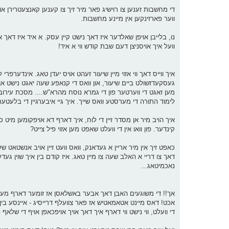
די מחשבות זענען צו רוישיג פאר מיר זיך צו קענען קאנצעטרירן אויף ד
ווער פארזינקען אין מיינע מחשבות.
נו, בלייבן אויפן שאלדער איז דאך נישט קיין עסק. א איד איז דאך 
וועל איך אויסניצן דעם שבת קודש ווי א איד!
איך ווייס דאך ווי אזוי מיין שיעור זעהט אויס יעדן טאג. אינדערפר
געסקעדזשולט ביים שיעור, און וואס די קנאפע שעה יאגט נישט אן ו
מען זאגט די ווערטער פון די גמרא נוסח מהרא"ש.... מסכת עירובי
לימוד התורה די מערסטע וואס שייך. איך גיי איבערגיין די בלעטער 
קינדער. פון וואו אין די וועלט שאפט מען אזוי פיל צייט?
דאך צו דריי א האלב שעה צו מיין טאג. איז קודם בין איך שוין געדע
נאכמיטאג...
אך!! די משוגעים האבן דאך אבער באשלאסן אז זומער דארף מען ר
די וועלט, ווי נישט ווי דארף איך דאך אויך אויפכאפן אויף די שלא