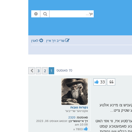
זוך
פארגעשריטענע זוך
שרייב זיך איין
לאגין
3
2
1
קומענדיגע
70 פאוסטס
33
ניש צו מיינע אלטע
נקודות טובות
שטיק צייט...
אקטיווער שרייבער
פאוסטס:
2320
סטע איז, ווי אזוי האט
זיך איינגעשריבן:
זונטאג אוגוסט 06, 2023
10:08 am
יראנע סאמעטוכע קומט
x 7803
בכליון ווען נקודות