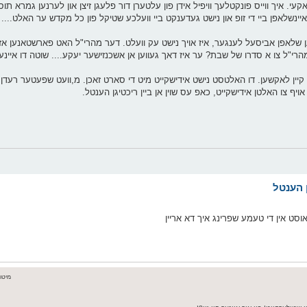
אקעי. איך ווייס פונקטלעך וויפיל אידן פון עלטערן דור פלעגן זיצן און לערנען גמרא ת
עגן איינשלאפן ביי די זופ און נישט געדענקט ביי וועלכע שטיקל פון כל מקדש ער האלט....
קענען שלאפן אביסעל לענגער, איז אויך נישט עק וועלט. דער מהרי"ל האט פארשטאנען 
"ל צו א סדרו של שבת? ער איז דאך געווען אן אשכנזישער יעקע.... שוטה דו איינע
קיין לאקשען. דו האלטסט נישט אידישקייט מיט די סארט זאכן. מ,וועט שפעטער רעד
יף צו האלטן אידישקייט, כאפ עס שוין אן ביין ריכטיגן הענטל.
סט אין די טעמע שפרינג איך דא אריין
מיטוואך א