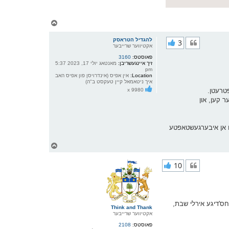
צ
ו
ר
להגדיל הטראסק
3
י
אקטיווער שרייבער
ק
פאוסטס:
3160
א
זיך איינגעשריבן:
מאנטאג יולי 17, 2023 5:37
ר
pm
ו
Location:
אין אפיס (אינדרויסן פון אפיס האב
י
איך ניטאמאל קיין טעקסט ב"ה)
ף
פטרעטן.
x 9980
 קען, און
צו אן איבערגעשטאפטע
צ
ו
ר
10
י
ק
א
ר
ו
י
בע צייט ווי די פרשת פנחס'דיגע אירלי שבת,
Think and Thank
ף
אקטיווער שרייבער
פאוסטס:
2108