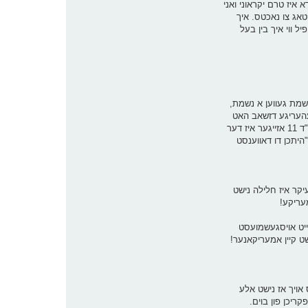
א איז טרם יקראוני ואני
טאג צו נאכטס. איך
 מיין קאפ איז קלאר, און איך פיל ווי איך בין בעל
לא! אוי איז די נשמת געווען א נשמת,
געהעריגע דזשאב האט
ער נישט, אבער קיין בן תורה איז ער אויך נישט.... און איך דערמאן מיך אז פראיגע חאגע ווען איך האב נישט געארבעט, און איך בין נאך געווען אין ביהמ"ד 11 אזייגער איז דער
היתכן דו דאווענסט
יקר איז חלילה נישט
מעריקע!
רייט אויסגעשמועסט
שט קיין אמעריקאנער!
ס אויך אז נישט אלע
 אראפקריכן פון בוים.