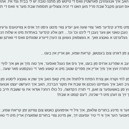
אב איך אנגעהויבן פארשטיין וואס די טייטש פון מתנה טובה יש לי בבית גנזי איז. אה
אס זענען מקבל שבת פרי! מען האט די זכיה צוצולייגן תוספות שבת מער ווי וואס די תו
מידע קינדער פאר צוויי שעה ווען יעדע צוויי מינוט גיסט זיך אויס א צווייטענס גרעיפ
עבן טאטי און ווער נעבן די ליכט וכו' וכו'... זיצן אלע קינדער באחדות מיט א שלות הנ
בן געלערנט א גאנצע וואך. א געשמאק געווען צו הערן זייערע שטותים וואס זיי ווארטן שוי
 פון דארט צום בענטשן, קריאת שמע, און אריין אין בעט...
זייגער קלינגט, עס איז 5 פארטאגס. איך געב א שפרינג ארויס פון בעט, איך גיס אפ נעגל וואסער, איך טוה מיך אן און אי
 התורה זעץ איך מיך אריין אין ספרים שטוב מיט א קאווע פאר די נעקסטע פאר שעה...
ון לחי וקורה און צורת הפתח ודלתות! אין מיין קאפ האב איך שוין א גאנצע ליסטע פון 
ויב האב איך געמיינט נעכטן אז שבת איז מקור הברכה, האב איך הערשט יעצט אנגעהו
חוץ פון באשעפער צו זאגן, די תורה הקדושה, כל כולו רוחני! אודאי איז גוי ששבת חייב 
זיך צו זעהן מיט די שכינה, דעם קומט א שבת!
מער ווי מיינע בחורים שלאפן, איך וויל זיי אויפוועקן כאטש צום צווייטן זמן קריאת שמע, 
טער הער איך ווי די טיר עפענט זיך, און מיינע צוויי בחורים שפאצירן אריין מיט די נא