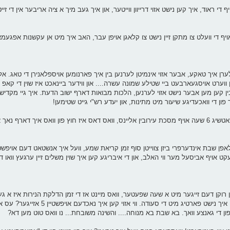
י ראוד, איך קען נישט אזוי דרייוון ווייטער, און איך געב מיך א ציה אריבער אין די זייט 
אויף די וועלט צו מתקן זיין נישט צו קלאגן אויפן עבר, האב איך מיט אן עקשנות אפגעמ
י לערן איך טאקע, אבער אזוי אינמיטן לערנען בין איך פארנומען אויספלאנירן די טאג. אלע
וערט אויסגעארבעט ביי שטילע שמונה עשרה.... און ווידער ביינאכט איז שוין די קאפ 
ן קען מען אבער נישט אזוי לערנען, הלכות מבואות דארף ישוב הדעת. איך גיי מקדיש 
פון די וואכעדיגע שיעור מיט מתינות, און יעדע רש"י גייט שטימען!
איך הויב מיר אן מסדר זיין די לוח, איך דארף דא אויפקומען מיט כאטשיג 6 שעה אויף מסכת עירובין אליינס, וואס דאס איז חוץ פון וואס
קט אויף אביסעל מער ווי האלב, און די איבריגע קען איך שוין משלים זיין ערגעץ וואו ד
וקן דעם זייגער מיט א שעה שפעטער, וואס מיינט אז די זמן הדלקת הנירות איז א ג
אכט! דאס מיינט אטאמאטיש אז פאר צוועלף דרייסיג - איינסע בין איך נ
ף פון די גאנצע וואך. בא שבת בא מנוחה.... והשינה משובחת... נו וואס טוט מען דא?