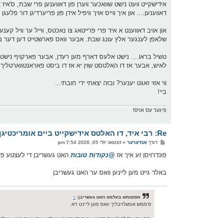
אידישקייט וועט נישט שוואכער ווערן פון דאווענען פרי שבת, ס'איז 
דאווענען.... און איך ווייס אויך וויפיל אידן פון פריערדיגן דור פל
און אויב דאווענט א איד פרי פרייטאג צו נאכטס, ווייל ער וויל 
שלאפן לענגער אלץ עונג שבת. אבער וואס פארשטייט דען דער מהרי
טשיל בראו.... נישט אלעס דארף מען רעדן, אבער פארקויף נישט 
לאיש, אבער אז דו האלטסט שוין יא אז דו ביסט פאראנטווארטליך או
ווי אזוי זאגט יענער? ובזה יצאתי ידי חובתי...
ביי!
פיגער עס אויס!
Re: רבי איד, דו האלטס אידישקייט ביים אומריכטיגן הענטל
פ
דורך
אנדערער
»
זונטאג יולי 05, 2026 7:54 pm
א
ו
פונדרויסן זע איך אז
@נקודות טובות
האט געשריבן די לעצטע פאו
ס
ט
באלד גייט מען ליינען וואס ער האט געשריבן
אסמכתא בעלמא האט געשריבן:
↑
ס'ממש אומגלויבליך וואס מען ליינט דא.