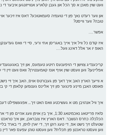
וועט שוין מאכן א סך הכל און געבן קלארע אנווייזונגען איבער די
און ווער רעדט נאך פון די טועמיה סעמאטוכע? דאס איז זיכער אויך
טובה? ווער ווייסט?
אפשר....
איז קודם כל וויל איך אייך באגריסן אחי ורעי, סיי די וואס געדענקן
האופ יו אר אלל דאינג וועל....
קריכענדיג צווישן די הויפענעס רויטע טעמעס, און זיך באגעגענדיג מי
אפליינען? ווען וועסט שוין אויף אונז קאמענטירן? וואס וועט זיין די
א ווייעך הארץ האב איך דאך פון געבורטס אויס, האב איך זיי נישט 
פאוסט האבן מיינע פינגער פון זיך אליינס גענומען קלאפן די קי ב
איך וויל אנהויבן מט א געשיכטע וואס האט זיך
אפגעשפילט דעם 
[נישט]
הכלכלה כחרס הנשבר. דאס הארץ איז צובראכן, און איך טראכט צו מי
שטעלט זיך נישט אפ, די טעג רוקן זיך, די יארן לויפן, די בארד בלי
ווען וועסטו טראכטן פון תכלית? ווען וועסטו טוהן עפעס פאר דיין 