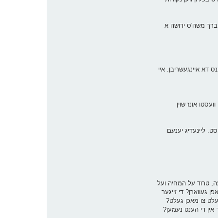
ם ברך משה'ס ירושה א
נס דא איינגעשריבן. איי
ועסטו אונז שוין
סט. ליינעדיג יענעם
 1:30, איך בין אויפן וועג אהיים פון די ארבעט (יא, איך ארבעט יולי 3 אויך...), א שווערע וואך געווען. גערבעט יעדן טאג 8-9 שעה, טרוד על המחיה ועל
ן געווארן? די זייגער
וועלט צו מאכן געלט?
ך אין די הענט נעמען?