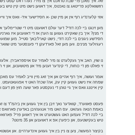
זאל איך מאכן פרי שבת טראכט איך צו מיר? נעה! דאס קומט נישט א
רוזשוואלקע פרייטאג צו נאכטס, איך דאווען נישט מיט קיין טיש בע
אזוי קלערנדיג רוף אין אן מיין שכן -א חסידישער איד- וואס איך ווייס
מען זינגט ביי לכה דודי? דער עולם דאווענט מיט די שטריימלעך 
די מנין? איך בין שאקירט געווען צו הערן אז די דאווענען איז גארנ
חסידשע ניגונים ביי לכה דודי, נישט קארליבאך סטייל. מען שמועסט 
רעגיולער מנינים. ווען מען זאל פארדעקן די פענסטער מיט שווארצע
נו שוין, האב איך געקלערט צו מיר לאמיר עס אויספראבירן. אלעס 
זי פאלט פון די כוחות, די קינדער זענען מיד און מיטשענען, און ז
אומר ועושה, איך רוף אהיים און איך זאג מיין ווייב לאמיר עס מאכן 
שמחה איז נישט געווען קיין עק, אה! שכח! האט זי אפגעאטעמט. ס'אי
קיין איינונג וואס איך גיי טוהן די נעקסטע פאר שעה חוץ פון דעם ו
באמת הנאה געהאט. עס האט מיר אנגעהויבן באדערן פארוואס איך 
ביי לכה דודי? וועמען האט געשטערט אז איך דאווען פרי? פארווא
טיש בעקישטעס, און כיפערן אפ א דאווענען און 35 מינוט?
בקיצור המעשה, צען צו ניין בין איך געווען אינדערהיים. און אנשטא