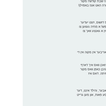
ה! שבת קודש!! מקור
רה האט אונז באפוילן!
 דזשוס, זיצט יעדער
פש! א מחיה געווען צו
ן א גאנצע וואך צו
ך לויף אריבער אין מקוה אין די
זאכן וואס איך דארף
יבן כאפן וואס מקור
מיתה. דאס איז
אבער, והילד איננו, דער
סע פאות, און מען גרייט