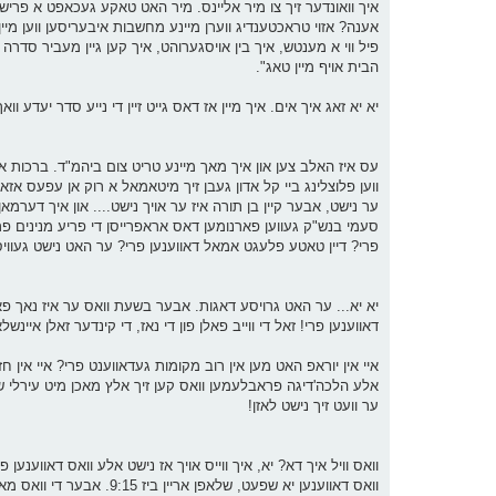
איך וואונדער זיך צו מיר אליינס. מיר האט טאקע געכאפט א פרישקייט
אענה? אזוי טראכטענדיג ווערן מיינע מחשבות איבעריסען ווען מיי
הבית אויף מיין טאג".
יא יא זאג איך אים. איך מיין אז דאס גייט זיין די נייע סדר יעדע וואך
ווען פלוצלינג ביי קל אדון געבן זיך מיטאמאל א רוק אן עפעס אז
סעמי בנש"ק געווען פארנומען דאס אראפרייסן די פריע מנינים פ
פרי? דיין טאטע פלעגט אמאל דאווענען פרי? ער האט נישט געוויס
יא יא... ער האט גרויסע דאגות. אבער בשעת וואס ער איז נאך פארז
דאווענען פרי! זאל די ווייב פאלן פון די נאז, די קינדער זאלן אי
איי אין יוראפ האט מען אין רוב מקומות געדאווענט פרי? איי אין ח
אלע הלכה'דיגה פראבלעמען וואס קען זיך אלץ מאכן מיט עירלי שב
ער וועט זיך נישט לאזן!
וואס וויל איך דא? יא, איך ווייס אויך אז נישט אלע וואס דאווענען פ
וואס דאווענען יא שפעט, של