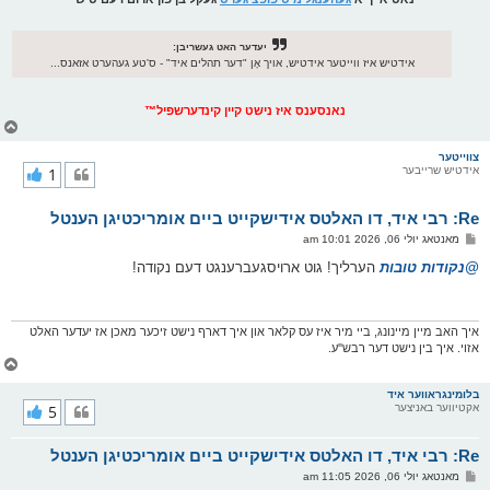
יעדער האט געשריבן:
אידטיש איז ווייטער אידטיש, אויך אָן "דער תהלים איד" - ס'טע געהערט אזאנס...
נאנסענס איז נישט קיין קינדערשפיל™
צ
ו
ר
צווייטער
אידטיש שרייבער
1
י
ק
א
Re: רבי איד, דו האלטס אידישקייט ביים אומריכטיגן הענטל
ר
ו
פ
מאנטאג יולי 06, 2026 10:01 am
י
א
ף
ו
@נקודות טובות
הערליך! גוט ארויסגעברענגט דעם נקודה!
ס
ט
איך האב מיין מיינונג, ביי מיר איז עס קלאר און איך דארף נישט זיכער מאכן אז יעדער האלט
אזוי. איך בין נישט דער רבש''ע.
צ
ו
ר
בלומינגראווער איד
אקטיווער באניצער
5
י
ק
א
Re: רבי איד, דו האלטס אידישקייט ביים אומריכטיגן הענטל
ר
ו
פ
מאנטאג יולי 06, 2026 11:05 am
י
א