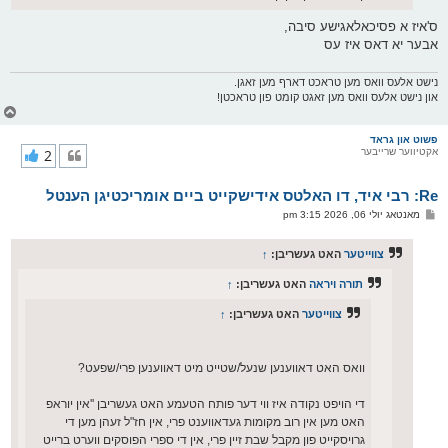
ס'איז א פסיכאלאגישע סיבה,
אבער יא דאס איז עס
נישט אלעס וואס מען טראכט דארף מען זאגן.
און נישט אלעס וואס מען זאגט קומט פון טראכטן!
צ
ו
ר
פשוט און גראד
אקטיווער שרייבער
2
י
ק
א
Re: רבי איד, דו האלטס אידישקייט ביים אומריכטיגן הענטל
ר
ו
פ
מאנטאג יולי 06, 2026 3:15 pm
י
א
ף
ו
ס
צווייטער
האט געשריבן:
↑
ט
תורה ויראה
האט געשריבן:
↑
צווייטער
האט געשריבן:
↑
וואס האט דאווענען שנעל/שטייט מיט דאווענען פרי/שפעט?
די הויפט נקודה איז ווי דער פותח הטעמע האט געשריבן ''אין יוראפ
האט מען אין רוב מקומות געדאווענט פרי, אין חז"ל זעהן מען די
גרויסקייט פון מקבל שבת זיין פרי, אין די ספרי הפוסקים ווערט ברייט