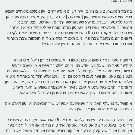
און 35 מינוט?
בקיצור המעשה, צען צו ניין בין איך געווען אינדערהיים. און אנשטאט אהיים קומען
צו אן אויסגעקלאפטע ווייב, און [משוגענע] קינדער, בין איך אהיים געקומען צו אן
אויפגעלייגטע ווייב, און פרישע שעפערישע קינדער. הערשט יעצט האב איך
אנגעהויבן פארשטיין וואס די טייטש פון מתנה טובה יש לי בבית גנזי איז. אהה!
שבת קודש!! מקור הברכה!! נישט אומזינסט האט רבי יוסי געזאגט יהא חלקי פון
די וואס זענען מקבל שבת פרי! מען האט די זכיה צוצולייגן תוספות שבת מער ווי
וואס די תורה האט אונז באפוילן! אההה! מעין עולם הבא!
די שבת סעודה איז געווען א שבת סעודה, אנשטאט דארפן דיעלן מיט מידע
קינדער פאר צוויי שעה ווען יעדע צוויי מינוט גיסט זיך אויס א צווייטענס גרעיפ
דזשוס, זיצט יעדער אזוי שיין מיט ליכטיגע פענימער. אנשטאט זיך שלאגן ווער עס
זיצט נעבן טאטי און ווער נעבן די ליכט וכו' וכו'... זיצן אלע קינדער באחדות מיט א
שלות הנפש! א מחיה געווען צו זיצן און פארברענגען מיט די קינדער, און הערן פון
זיי וואס זיי האבן געלערנט א גאנצע וואך. א געשמאק געווען צו הערן זייערע
שטותים וואס זיי ווארטן שוין א גאנצע וואך צו קענען דערציילן פאר טאטי....
א קוואדער צו עלף האבן מיר אינאיינעם געזינגען שיר המעלות, און פון דארט צום
בענטשן, קריאת שמע, און אריין אין בעט...
וישן, ויחלום, והנה דער זייגער קלינגט, עס איז 5 פארטאגס. איך געב א שפרינג
ארויס פון בעט, איך גיס אפ נעגל וואסער, איך טוה מיך אן און איך לויף אריבער
אין מקוה אין די שול קעגן איבער. איך קום צוריק אהיים און נאך א ווארימע ברכת