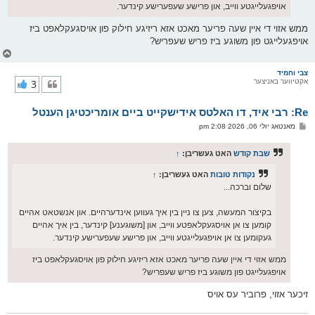
אויפגעלייגטע ווייב, און פרישע שעפערישע קינדער.
ממש אזוי די איין שעה פריער מאכט אזא ריזיגע חילוק פון אויסגעקלאפט ביז
אויפגעלייגט פון משוגע ביז פריש שעפריש?
צ
ו
ר
צבי וחמיד
אקטיווער באניצער
3
י
ק
א
Re: רבי איד, דו האלטס אידישקייט ביים אומריכטיגן הענטל
ר
ו
פ
מאנטאג יולי 06, 2026 2:08 pm
י
א
ף
ו
ס
שבת קודש
האט געשריבן:
↑
ט
נקודות טובות
האט געשריבן:
↑
שלום וברכה...
בקיצור המעשה, צען צו ניין בין איך געווען אינדערהיים. און אנשטאט אהיים
קומען צו אן אויסגעקלאפטע ווייב, און [משוגענע] קינדער, בין איך אהיים
געקומען צו אן אויפגעלייגטע ווייב, און פרישע שעפערישע קינדער.
ממש אזוי די איין שעה פריער מאכט אזא ריזיגע חילוק פון אויסגעקלאפט ביז
אויפגעלייגט פון משוגע ביז פריש שעפריש?
זיכער אזוי, פרוביר עס אויס