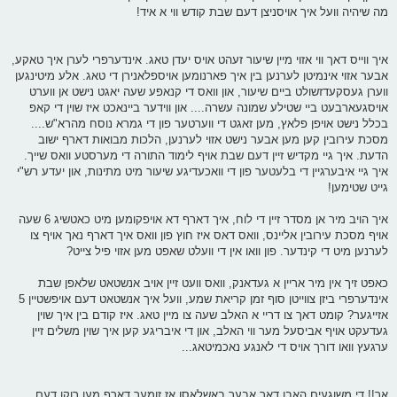
מה שיהיה וועל איך אויסניצן דעם שבת קודש ווי א איד!
איך ווייס דאך ווי אזוי מיין שיעור זעהט אויס יעדן טאג. אינדערפרי לערן איך טאקע,
אבער אזוי אינמיטן לערנען בין איך פארנומען אויספלאנירן די טאג. אלע מיטינגען
ווערן געסקעדזשולט ביים שיעור, און וואס די קנאפע שעה יאגט נישט אן ווערט
אויסגעארבעט ביי שטילע שמונה עשרה.... און ווידער ביינאכט איז שוין די קאפ
בכלל נישט אויפן פלאץ, מען זאגט די ווערטער פון די גמרא נוסח מהרא"ש....
מסכת עירובין קען מען אבער נישט אזוי לערנען, הלכות מבואות דארף ישוב
הדעת. איך גיי מקדיש זיין דעם שבת אויף לימוד התורה די מערסטע וואס שייך.
איך גיי איבערגיין די בלעטער פון די וואכעדיגע שיעור מיט מתינות, און יעדע רש"י
גייט שטימען!
איך הויב מיר אן מסדר זיין די לוח, איך דארף דא אויפקומען מיט כאטשיג 6 שעה
אויף מסכת עירובין אליינס, וואס דאס איז חוץ פון וואס איך דארף נאך אויף צו
לערנען מיט די קינדער. פון וואו אין די וועלט שאפט מען אזוי פיל צייט?
כאפט זיך אין מיר אריין א געדאנק, וואס וועט זיין אויב אנשטאט שלאפן שבת
אינדערפרי ביזן צווייטן סוף זמן קריאת שמע, וועל איך אנשטאט דעם אויפשטיין 5
אזייגער? קומט דאך צו דריי א האלב שעה צו מיין טאג. איז קודם בין איך שוין
געדעקט אויף אביסעל מער ווי האלב, און די איבריגע קען איך שוין משלים זיין
ערגעץ וואו דורך אויס די לאנגע נאכמיטאג...
אך!! די משוגעים האבן דאך אבער באשלאסן אז זומער דארף מען רוקן דעם