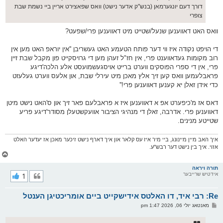
דורך דעם יונגערמאן (בנש"ק אדער נישט) וואס שפאצירט אריין ביי נשמת שבת
צופרי
וואס האט דאווענען שנעל/שטייט מיט דאווענען פרי/שפעט?
די הויפט נקודה איז ווי דער פותח הטעמע האט געשריבן ''אין יוראפ האט מען אין
רוב מקומות געדאווענט פרי, אין חז"ל זעהן מען די גרויסקייט פון מקבל שבת זיין
פרי, אין די ספרי הפוסקים ווערט ברייט אויסגעשמועסט אלע הלכה'דיגע
פראבלעמען וואס קען זיך אלץ מאכן מיט עירלי שבת, און אלעס ווערט געלעזט
כדי אידן זאלן יא קענען דאווענען פרי!''
דאס אז מ'כיפערט אפ א דאווענען איז א פראבלעם פאר זיך און ס'האט נישט מיטן
דאווענען פרי. אדרבה, זאלן די מנהיגי הציבור אוועקשטעלן מסודר'דיגע פריע
שטייטע מנינים.
איך האב מיין מיינונג, ביי מיר איז עס קלאר און איך דארף נישט זיכער מאכן אז יעדער האלט
אזוי. איך בין נישט דער רבש''ע.
צ
ו
ר
תורה ויראה
אידטיש שרייבער
1
י
ק
א
Re: רבי איד, דו האלטס אידישקייט ביים אומריכטיגן הענטל
ר
ו
פ
מאנטאג יולי 06, 2026 1:47 pm
י
א
ף
ו
ס