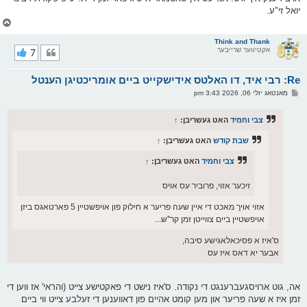
יואל זי"ע.
צ
ו
ר
Think and Thank
אקטיווער שרייבער
7
י
ק
א
Re: רבי איד, דו האלטס אידישקייט ביים אומריכטיגן הענטל
ר
ו
פ
מאנטאג יולי 06, 2026 3:43 pm
י
א
ף
ו
ס
צבי וחמיד
האט געשריבן:
↑
ט
שבת קודש
האט געשריבן:
↑
צבי וחמיד
האט געשריבן:
↑
זיכער אזוי, פרוביר עס אויס
אזוי אויך מאכט די איין שעה פריער א חילוק פון אויפשטיין 5 פארטאגס ביזן
אויפשטיין ביים צווייטן זמן קר''ש...
ס'איז א פסיכאלאגישע סיבה,
אבער יא דאס איז עס
אה, גוט ארויסגעברענגט די נקודה. ס'איז נישט די פאקטישע צייט (והראי' אז ווען די
זמן איז א שעה פריער און מען קומט אהיים פון דאווענען די זעלבע צייט ווי ביים