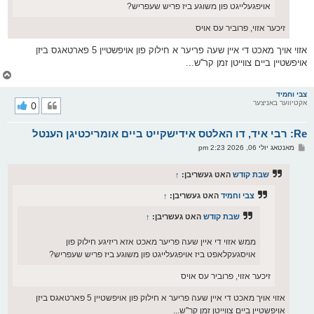
אויפגעלייגט פון משוגע ביז פריש שעפריש?
זיכער אזוי, פרוביר עס אויס
אזוי אויך מאכט די איין שעה פריער א חילוק פון אויפשטיין 5 פארטאגס ביזן
אויפשטיין ביים צווייטן זמן קר''ש...
צ
ו
ר
צבי וחמיד
אקטיווער באניצער
0
י
ק
א
Re: רבי איד, דו האלטס אידישקייט ביים אומריכטיגן הענטל
ר
ו
פ
מאנטאג יולי 06, 2026 2:23 pm
י
א
ף
ו
ס
שבת קודש
האט געשריבן:
↑
ט
צבי וחמיד
האט געשריבן:
↑
שבת קודש
האט געשריבן:
↑
ממש אזוי די איין שעה פריער מאכט אזא ריזיגע חילוק פון
אויסגעקלאפט ביז אויפגעלייגט פון משוגע ביז פריש שעפריש?
זיכער אזוי, פרוביר עס אויס
אזוי אויך מאכט די איין שעה פריער א חילוק פון אויפשטיין 5 פארטאגס ביזן
אויפשטיין ביים צווייטן זמן קר''ש...