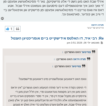
אירלי שבת האט מען נישט די אלע פרישקייטן), נאר די פסיכאלאגישע אפעקט פון
'די וואך האב איך אויסגעשפילט דעם סיסטעם און געמאכט אירלי שבת'. אטע
דאס איז וואס טרייבט די פסיכאלאגישע אפעקט פון פרישקייט און אויפגעלייגט ביי
די ווייב און קינדער, פארטאגס וכו'.
צ
ו
ר
תורה ויראה
אידטיש שרייבער
1
י
ק
א
Re: רבי איד, דו האלטס אידישקייט ביים אומריכטיגן הענטל
ר
ו
פ
מאנטאג יולי 06, 2026 3:51 pm
י
א
ף
ו
ס
צווייטער
האט געשריבן:
↑
ט
תורה ויראה
האט געשריבן:
↑
צווייטער
האט געשריבן:
↑
וואס האט דאווענען שנעל/שטייט מיט דאווענען פרי/שפעט?
די הויפט נקודה איז ווי דער פותח הטעמע האט געשריבן ''אין יוראפ
האט מען אין רוב מקומות געדאווענט פרי, אין חז"ל זעהן מען די
גרויסקייט פון מקבל שבת זיין פרי, אין די ספרי הפוסקים ווערט ברייט
אויסגעשמועסט אלע הלכה'דיגע פראבלעמען וואס קען זיך אלץ מאכן
מיט עירלי שבת, און אלעס ווערט געלעזט כדי אידן זאלן יא קענען