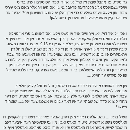
גרויסקייט פון מקבל שבת זיין פרי? איי אין די ספרי הפוסקים ווערט ברייט
אויסגעשמועסט אלע הלכה'דיגה פראבלעמען וואס קען זיך אלץ מאכן מיט עירלי
שבת, און אלעס ווערט געלעזט כדי אידן זאלן יא קענען דאווענען פרי? אבער ער
איז נישט קיין אמעריקאנער! ער וועט זיך נישט לאזן!
וואס וויל איך דא? יא, איך ווייס אויך אז נישט אלע וואס דאווענען פרי איז טאקע
צוליב דעם וואס זיי ווילן טאקע אויפשטיין פינף אזייגער. אמת. און איך ווייס אויך אז
נישט אלע וואס דאווענען יא שפעט, שלאפן אריין ביז 9:15. אבער די וואס מאיזה
סיבה שפירן זיי אז מען דארף אראפ רייסן די פריע מינים שבת, זאלן מוחל זיין
אראפקריכן פון בוים. אידישקייט וועט נישט שוואכער ווערן פון דאווענען פרי שבת,
ס'איז אקעי. איך ווייס פונקטלעך וויפיל אידן פון עלטערן דור פלעגן זיצן און לערנען
גמרא תוס' שבת אינדערפרי פארן דאווענען.... און איך ווייס אויך וויפיל אידן פון
פריערדיגן דור פלעגן איינשלאפן ביי די זופ און נישט געדענקט ביי וועלכע שטיקל
פון כל מקדש ער האלט....
און אויב דאווענט א איד פרי פרייטאג צו נאכטס, ווייל ער וויל קענען שלאפן
אביסעל לענגער, איז אויך נישט עק וועלט. דער מהרי"ל האט פארשטאנען אז
שבת דארף מען שלאפן לענגער אלץ עונג שבת. אבער וואס פארשטייט דען דער
מהרי"ל צו א סדרו של שבת? ער איז דאך געווען אן אשכנזישער יעקע.... שוטה דו
איינער!
טשיל בראו.... נישט אלעס דארף מען רעדן, אבער פארקויף נישט קיין לאקשען. דו
האלטסט נישט אידישקייט מיט די סארט זאכן. מ,וועט שפעטער רעדן איבער דעם
מי שמך לאיש, אבער אז דו האלטסט שוין יא אז דו ביסט פאראנטווארטליך אויף צו