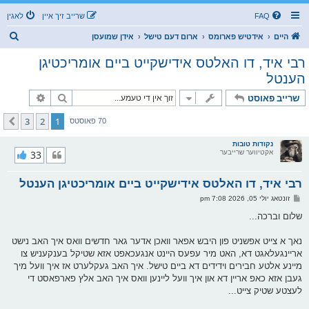
FAQ
שרייב זיך איין
לאגין
ז
היים
אידטיש פארומס
ארום דעם טישל
אידן שמועסן
ו
רבי איד, דו האלטס אידישקייט ביים אומריכטיגן
ך
הענטל
זוך
פארגעשרי
שרייב פאוסט
3
2
1
קומענדיגע
70 פאוסטס
נקודות טובות
אקטיווער שרייבער
33
רבי איד, דו האלטס אידישקייט ביים אומריכטיגן הענטל
פ
זונטאג יולי 05, 2026 7:08 pm
א
ו
שלום וברכה...
ס
ט
נאך א צייט אפשניט פון היבש אפאר וואכן אדער גאר חדשים וואס איך האב נישט
אריינגעלאגט דא, האט מיר עפעס היינט אנגעכאפט אזא שטיקל בענקעניש צו
מיינע אלטע חבירים וידידים דא ביים טישל. איך האב געקלערט אז איך וועל מיך
געבן אזא כאפ אריין דא און איך וועל ליינען וואס איך האב אלץ פארפאסט די
לעצטע שטיק צייט...