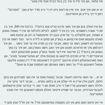
איז קלאר, און איך פיל ווי איך בין בעל הבית אויף מיין טאג".
יא יא זאג איך אים. איך מיין אז דאס גייט זיין די נייע סדר יעדע וואך. "מסכים!"
רופן זיי זיך ביידע אן אינאיינעם...
עס איז האלב צען און איך מאך מיינע טריט צום ביהמ"ד. ברכות איז 945, איך בין
פון די עשרה ראשונים. איך בין אין די לופטן. לעילא ולעילא! אוי איז די נשמת געווען
א נשמת, ווען פלוצלינג ביי קל אדון געבן זיך מיטאמאל א רוק אן עפעס אזא
סארט מענטש וואס איז צווישן א בנש"ק און סתם א ליידיג גייער. הצד השוה אז קיין
געהעריגע דזשאב האט ער נישט, אבער קיין בן תורה איז ער אויך נישט.... און איך
דערמאן מיך אז פראיגע חאגע ווען איך האב נישט געארבעט, און איך בין נאך
געווען אין ביהמ"ד 11 אזייגער איז דער סעמי בנש"ק געווען פארנומען דאס
אראפרייסן די פריע מנינים פרייטאג צו נאכטס אלץ "אן אמעריקאנער מנהג", און
האט פארגעהאלטן דארט איינעם "היתכן דו דאווענסט פרי? דיין טאטע פלעגט
אמאל דאווענען פרי? ער האט נישט געוויסט פון תוספות שבת צו זאגן?"
יא יא... ער האט גרויסע דאגות. אבער בשעת וואס ער איז נאך פארזינקן אין טיפן
חלום, לעבן אידן אריין א חיי עולם אין א בלאט גמרא..... אבער דער עיקר איז
חלילה נישט דאווענען פרי! זאל די ווייב פאלן פון די נאז, די קינדער זאלן איינשלאפן
לעבעדיגערהייט, אבער ער שטייט ווייטער פעלזן פעסט דאווענען פרי איז מנהג
אמעריקע!
איי אין יוראפ האט מען אין רוב מקומות געדאווענט פרי? איי אין חז"ל זעהן מען די