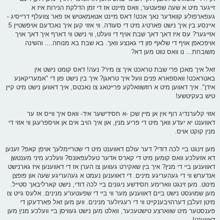
זייגער מיט א שעה שפעטער, וואס מיינט אז די זמן הדלקת הנירות איז א
געפארפולע קוואדער נאך אכט! דאס מיינט אטאמאטיש אז פאר צוועלף דרייסיג -
איינסע בין איך נישט פארטיג מיט די סעודה. ווי אזוי קען איך נאכדעם אויפשטיין 5
אזייגער? עס איז דאך דאך שבת אויף די וועלט, ווי נישט ווי דארף איך דאך אויך
אויפכאפן אויף די שלאף פון די גאנצע וואך. בא שבת בא מנוחה.... והשינה
משובחת... נו וואס טוט מען דא?
זאל איך מאכן פרי שבת טראכט איך צו מיר? נעה! דאס קומט נישט אין
באטראכט! וואספארא פנים וועל איך טראגן? איך בין נישט פון די "אמעריקאנע
אידן". איך דאווען מיט א רוזשוואלקע פרייטאג צו נאכטס, איך דאווען נישט מיט קיין
טיש בעקיטשע!
אזוי קלערנדיג רוף אין אן מיין שכן -א חסידישער איד- וואס איך ווייס אז ער
דאווענט יא יעדע וואך מיט די פריע מנין, און איך הויב אים אן אויספרעגן ווי אזוי די
מנין קוקט אויס.
מען זינגט ביי לכה דודי? דער עולם דאווענט מיט די שטריימלעך אויפן קאפ? זענען
דא אזעלכע וואס קומען מיט די קארס אדער טעלעפאונס? וועלכע מיני מענטשן
דאווענען ביי די מנין? איך בין שאקירט געווען צו הערן אז די דאווענען איז גארנישט
אנדערש ווי די געהעריגע מינים. די דאווענען נעמט א געהעריגע שעה און פופצן
מינוט. מען זינגט ווארימע חסידשע ניגונים ביי לכה דודי, נישט קארליבאך סטייל.
מען שמועסט נישט ביים דאווענען מער ווי ביי די שפעטערע מנינים. אלעס גייט צו
מיטן זעלבן דערהויבענקייט ווי די רעגיולער מנינים. ווען מען זאל פארדעקן די
פענסטער מיט שווארצע טישטעכער, וואלט מען נישט געוויסן ביי וועלכע מנין מען
דאווענט!