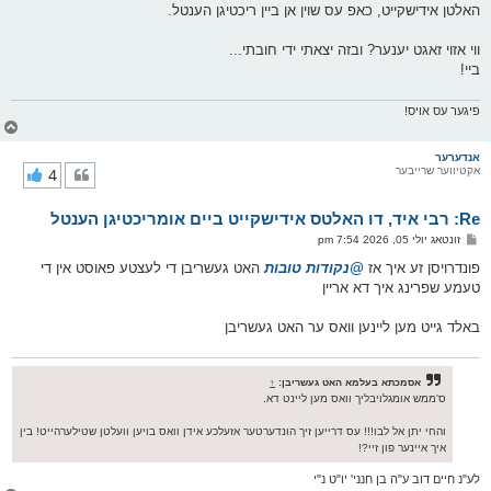
האלטן אידישקייט, כאפ עס שוין אן ביין ריכטיגן הענטל.
ווי אזוי זאגט יענער? ובזה יצאתי ידי חובתי...
ביי!
פיגער עס אויס!
צ
ו
ר
אנדערער
אקטיווער שרייבער
4
י
ק
א
Re: רבי איד, דו האלטס אידישקייט ביים אומריכטיגן הענטל
ר
ו
פ
זונטאג יולי 05, 2026 7:54 pm
י
א
ף
ו
פונדרויסן זע איך אז
@נקודות טובות
האט געשריבן די לעצטע פאוסט אין די
ס
טעמע שפרינג איך דא אריין
ט
באלד גייט מען ליינען וואס ער האט געשריבן
אסמכתא בעלמא האט געשריבן:
↑
ס'ממש אומגלויבליך וואס מען ליינט דא.
והחי יתן אל לבו!!! עס דרייען זיך הונדערטער אזעלכע אידן וואס בויען וועלטן שטילערהייט! בין
איך איינער פון זיי?!
לע"נ חיים דוב ע"ה בן חנני' יו"ט נ"י