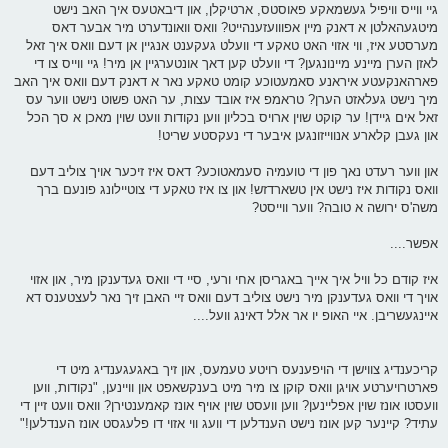
גיי ווייס וויפיל געשמאקע פאוסטס, ארטיקלן, און דיבאטעס איך האב נישט
מיטגעהאלטן א דאנק מיין אפווועזענהייט? וואס וואונדערט מיר אבער דאס
מערסטע איז, ווי אזוי האט טאקע די וועלט געקענט אנגיין אן דעם וואס איך זאל
לאזן הערן מיינע מיינונגען? די וועלט קען דאך אונטערגיין אן מיר! גיי ווייס צו די
פארהאנקעטע איראנע סאמעטוכע קומט טאקע נאר א דאנק דעם וואס איך האב
מיך נישט געלאזט הערן? טראמפ איז אובד עצות, ער האט פשוט נישט ווער עס
זאל אים גיידן! ער קוקט שוין ארויס בכליון ווען נקודות וועט שוין מאכן א סך הכל
און געבן קלארע אנווייזונגען איבער די נעקסטע שריט!
און ווער רעדט נאך פון די טועמיה סעמאטוכע? דאס איז זיכער אויך צוליב דעם
וואס נקודות איז נישט אין טשארדזש! און צו איז טאקע די צוטיילונג פונעם ברך
משה'ס ירושה א טובה? ווער ווייסט?
אפשר....
איז קודם כל וויל איך אייך באגריסן אחי ורעי, סיי די וואס געדענקן מיר, און אזוי
אויך די וואס געדענקן מיר נישט צוליב דעם וואס זיי האבן זיך נאר לעצטענס דא
איינגעשריבן. איי האופ יו אר אלל דאינג וועל....
קריכענדיג צווישן די הויפענעס רויטע טעמעס, און זיך באגעגענדיג מיט די
פארטרויערטע אויגן וואס קוקן צו מיר מיט בענקשאפט און וויינען, "נקודות, ווען
וועסטו אונז שוין אפליינען? ווען וועסט שוין אויף אונז קאמענטירן? וואס וועט זיין די
עתיד? קיינער קען אונז נישט הענדלען די וועג ווי אזוי דו פלעגסט אונז הענדלען!"