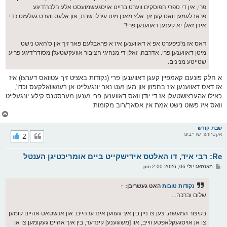
פרי, אין די ספרי הפוסקים ווערט ברייט אויסגעשמועסט אלע הלכה'דיגע
פראבלעמען וואס קען זיך אלץ מאכן מיט עירלי שבת, און אלעס ווערט געלעזט כדי
אידן זאלן יא קענען דאווענען פרי!''
דאס אז מ'כיפערט אפ א דאווענען איז א פראבלעם פאר זיך און ס'האט נישט
מיטן דאווענען פרי. אדרבה, זאלן די מנהיגי הציבור אוועקשטעלן מסודר'דיגע פריע
שטייטע מנינים.
א חלק פונעם קאמפיין קעגן דאווענען פרי (נקודות באציט זיך עטוואס דערצו) איז
אז דאס דאווענען איז בחפזון און מען זעט נאר יונגעלייט אן רעזשוואלקעס וכדו',
כאילו אהערצושטעלן אז די יודן וואס דאווענען פרי זענען מערסטנס קילע יונגעלייט
וואס איז פשוט נישט אמת אין אסאך/רוב מקומות
צ
ו
ר
שבת קודש
אקטיווער שרייבער
2
י
ק
א
Re: רבי איד, דו האלטס אידישקייט ביים אומריכטיגן הענטל
ר
ו
פ
מאנטאג יולי 06, 2026 2:00 pm
י
א
ף
ו
ס
נקודות טובות
האט געשריבן:
↑
ט
שלום וברכה...
בקיצור המעשה, צען צו ניין בין איך געווען אינדערהיים. און אנשטאט אהיים קומען
צו אן אויסגעקלאפטע ווייב, און [משוגענע] קינדער, בין איך אהיים געקומען צו אן