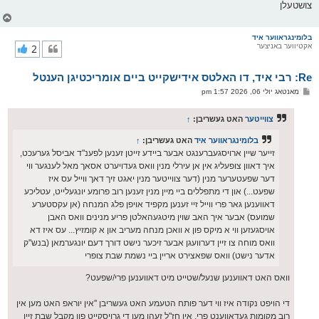
צושטעלן
צ
ו
ר
בלומינגראווער איד
אקטיווער באניצער
2
י
ק
א
Re: רבי איד, דו האלטס אידישקייט ביים אומריכטיגן הענטל
ר
ו
פ
מאנטאג יולי 06, 2026 1:57 pm
י
א
ף
ו
ס
צווייטער
האט געשריבן:
↑
ט
בלומינגראווער איד
האט געשריבן:
↑
זייער שיין ארויסגעברענגט אבער ביידע זייטן זענען לפענ"ד אביסל גערעכט,
איך דאוון צופעליג אין אן עירלי מנין וואס געדויערט אסאך מאל לענגער ווי
דער שפעטערער מנין (דער צווייטער מנין יאגט זיך דאך ווייל עס איז
שפעט...) און די מתפללים ביי מיין מנין זענען רוב פרומע יונגעלייט, עטליכע
דאווענען גאר פרי ווייל זיי זענען מקפיד אויפן פלג המנחה (אן עקסטערע
שמועס) אבער איך האב שוין מיטגעהאלטן פריע מנינים וואס האבן
אויסגעזען ווי א מיקס פון א וואכן מנחה מעריב און א קומזיץ... עס איז דא
וואס מוחה צו זיין דערוועגן אבער זיכער נישט דורך דעם יונגערמאן (בנש"ק
אדער נישט) וואס שפאצירט אריין ביי נשמת שבת צופרי
וואס האט דאווענען שנעל/שטייט מיט דאווענען פרי/שפעט?
די הויפט נקודה איז ווי דער פותח הטעמע האט געשריבן ''אין יוראפ האט מען אין
רוב מקומות געדאווענט פרי, אין חז"ל זעהן מען די גרויסקייט פון מקבל שבת זיין