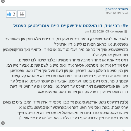
צ
ו
ר
להגדיל הטראסק
אקטיווער שרייבער
3
י
ק
א
Re: רבי איד, דו האלטס אידישקייט ביים אומריכטיגן הענטל
ר
ו
פ
זונטאג יולי 05, 2026 8:22 pm
י
א
ף
ו
כ'אגרי אז כ'האב שטארק הנאה דיר צו זעהן דא, דו ביסט מלא תוכן און באזונדער
ס
געשמאק, און כ'האב הנאה צו ליינען דיין ארטיקל
ט
כ'באשטעטיג אויך אז כ'האב נאר געליינט דעם אויספיר - כ'האף נאך צוריקצוקומען
צום גאנצן ארטיקל אי"ה
דאס איז אמת אז אחד המרבה ואחד הממעיט ובלבד שיכוון לבו לשמים.
עס איז דא אידן און מסתמא אסאך אידן וואס מיינען לשם שמים, אבער מיין רבי,
און מיין טאטע האלטן נישט דערפון, און פון דעם וועל איך אי"ה נישט אפטרעטן.
דער וואס איז ביזי אויף פירצות הדור בעת וואס עס איז דא א שטארקע קשוט
עצמך טענה, מיט דעם ביסטו גערעכט. אבער ווען יענער לערנט יא וויפיל ער
קען, און פונדעסטוועגן דאך האקט ער דערקעגן, ובפרט ווען ער האט זיין דעת
תורה וואס איז אויך דערקעגן דאן איז ער נישט אפגעפרעגט.
(כ'בין דירעקט נישט אריינגעגאנגען אז כ'בין מקנא די אידן אז זיי האבן צייט צו מאכן
ערלי שבת, בעת וואס מיר האט דער אייבערשטער אויסגעשטעלט צו אן
איבערגעשטאפטע סדר היום אז נאכאמאזל אז עס איז דא א צווייטע פייף... -
אבער דאס איז מיין עבודה אויף דער וועלט - והא ראי' אז עס איז אזוי...)
צ
ו
ר