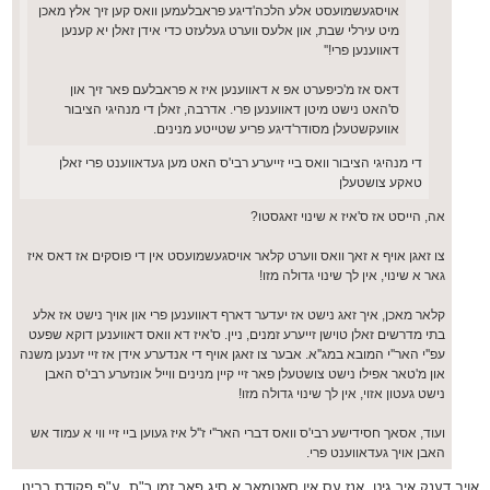
אויסגעשמועסט אלע הלכה'דיגע פראבלעמען וואס קען זיך אלץ מאכן
מיט עירלי שבת, און אלעס ווערט געלעזט כדי אידן זאלן יא קענען
דאווענען פרי!''
דאס אז מ'כיפערט אפ א דאווענען איז א פראבלעם פאר זיך און
ס'האט נישט מיטן דאווענען פרי. אדרבה, זאלן די מנהיגי הציבור
אוועקשטעלן מסודר'דיגע פריע שטייטע מנינים.
די מנהיגי הציבור וואס ביי זייערע רבי'ס האט מען געדאווענט פרי זאלן
טאקע צושטעלן
אה, הייסט אז ס'איז א שינוי זאגסטו?
צו זאגן אויף א זאך וואס ווערט קלאר אויסגעשמועסט אין די פוסקים אז דאס איז
גאר א שינוי, אין לך שינוי גדולה מזו!
קלאר מאכן, איך זאג נישט אז יעדער דארף דאווענען פרי און אויך נישט אז אלע
בתי מדרשים זאלן טוישן זייערע זמנים, ניין. ס'איז דא וואס דאווענען דוקא שפעט
עפ''י האר''י המובא במג''א. אבער צו זאגן אויף די אנדערע אידן אז זיי זענען משנה
און מ'טאר אפילו נישט צושטעלן פאר זיי קיין מנינים ווייל אונזערע רבי'ס האבן
נישט געטון אזוי, אין לך שינוי גדולה מזו!
ועוד, אסאך חסידישע רבי'ס וואס דברי האר''י ז''ל איז געוען ביי זיי ווי א עמוד אש
האבן אויך געדאווענט פרי.
אויב דענק איך גיט. אנז עס אין סאטמאר א סיג פאר זמן ר"ת. ע"פ פקודת רבינו