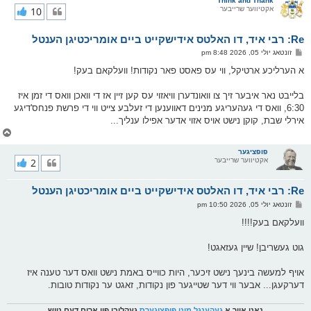
Think and Thank
אקטיווער שרייבער
10
י
ק
א
Re: רבי איד, דו האלטס אידישקייט ביים אומריכטיגן הענטל
ר
ו
פ
זונטאג יולי 05, 2026 8:48 pm
י
א
ף
ו
א הערליכע ארטיקל, ווי עס פאסט פאר נקודות! וועלקאם בעק!
ס
ט
בלייבט נאר איבער זיך צו וואונדערן וויאזוי עס קען זיין אז די וואכן וואס די זמן איז
6:30, וואס די געהעריגע מנינים דאווענען די זעלבע צייט ווי די פרשת פנחס'דיגע
אירלי שבת, קוקן נישט אויס אזוי אדער אפילו ענליך...
צ
ו
ר
פופציגער
אקטיווער שרייבער
2
י
ק
א
Re: רבי איד, דו האלטס אידישקייט ביים אומריכטיגן הענטל
ר
ו
פ
זונטאג יולי 05, 2026 10:50 pm
י
א
ף
ו
וועלקאם בעק!!!!
ס
ט
גוט געשריבן! שיין געזאגט!
אויף למעשה בינעך נישט זיכער, היות כווייס באמת נישט וואס דער טענה איז
דערקעגן... אבער ווי דער שטייגער פון נקודות, זאגט ער נקודות טובות.
נאט אייך א
געהענגל מיט פופציגערס
געקליבן פון ארום דעם טיש