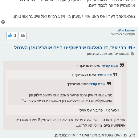
אויפשטיין פריער לכבוד דעם.
נאכאמאהל דער וואס האט אזוי געזעהן ביי זיינע רבי'ס זאל ווייטער אזוי טוהן.
צ
ו
ר
Who knows
אקטיווער באניצער
0
י
ק
א
Re: רבי איד, דו האלטס אידישקייט ביים אומריכטיגן הענטל
ר
ו
פ
מאנטאג יולי 06, 2026 4:12 pm
י
א
ף
ו
ס
שבת קודש
האט געשריבן:
↑
ט
צבי וחמיד
האט געשריבן:
↑
שבת קודש
האט געשריבן:
↑
ממש אזוי די איין שעה פריער מאכט אזא ריזיגע חילוק פון
אויסגעקלאפט ביז אויפגעלייגט פון משוגע ביז פריש שעפריש?
זיכער אזוי, פרוביר עס אויס
אזוי אויך מאכט די איין שעה פריער א חילוק פון אויפשטיין 5 פארטאגס ביזן
אויפשטיין ביים צווייטן זמן קר''ש...
אה, ער האט געטראפן אויף וואס זיך ארויפצוכאפן.