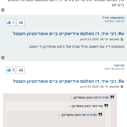
ביים זמן
צ
ו
ר
באקוועמער אידל
פרישער באניצער
1
י
ק
א
Re: רבי איד, דו האלטס אידישקייט ביים אומריכטיגן הענטל
ר
ו
פ
מאנטאג יולי 06, 2026 5:14 pm
י
א
ף
ו
וועמענס דיין עס דאוונט ערלי שבת זאל ביטע אויפהייבן די האנט.
ס
ט
צ
ו
ר
צווייטער
אידטיש שרייבער
5
י
ק
א
Re: רבי איד, דו האלטס אידישקייט ביים אומריכטיגן הענטל
ר
ו
פ
מאנטאג יולי 06, 2026 5:24 pm
י
א
ף
ו
ס
תורה ויראה
האט געשריבן:
↑
ט
צווייטער
האט געשריבן:
↑
תורה ויראה
האט געשריבן:
↑