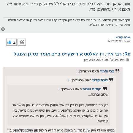
ועוד, אסאך חסידישע רבי'ס וואס דברי האר''י ז''ל איז געוען ביי זיי ווי א עמוד אש
האבן אויך געדאווענט פרי.
איך האב מיין מיינונג, ביי מיר איז עס קלאר און איך דארף נישט זיכער מאכן אז יעדער האלט
אזוי. איך בין נישט דער רבש''ע.
צ
ו
ר
שבת קודש
אקטיווער שרייבער
2
י
ק
א
Re: רבי איד, דו האלטס אידישקייט ביים אומריכטיגן הענטל
ר
ו
פ
מאנטאג יולי 06, 2026 2:15 pm
י
א
ף
ו
ס
צבי וחמיד
האט געשריבן:
↑
ט
שבת קודש
האט געשריבן:
↑
נקודות טובות
האט געשריבן:
↑
שלום וברכה...
בקיצור המעשה, צען צו ניין בין איך געווען אינדערהיים. און אנשטאט
אהיים קומען צו אן אויסגעקלאפטע ווייב, און [משוגענע] קינדער, בין
איך אהיים געקומען צו אן אויפגעלייגטע ווייב, און פרישע שעפערישע
קינדער.
ממש אזוי די איין שעה פריער מאכט אזא ריזיגע חילוק פון אויסגעקלאפט ביז