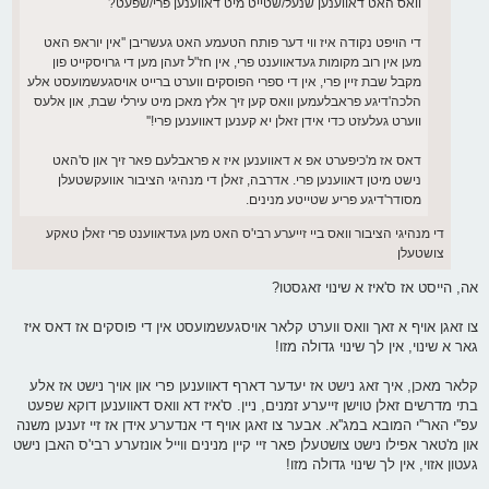
וואס האט דאווענען שנעל/שטייט מיט דאווענען פרי/שפעט?
די הויפט נקודה איז ווי דער פותח הטעמע האט געשריבן ''אין יוראפ האט
מען אין רוב מקומות געדאווענט פרי, אין חז"ל זעהן מען די גרויסקייט פון
מקבל שבת זיין פרי, אין די ספרי הפוסקים ווערט ברייט אויסגעשמועסט אלע
הלכה'דיגע פראבלעמען וואס קען זיך אלץ מאכן מיט עירלי שבת, און אלעס
ווערט געלעזט כדי אידן זאלן יא קענען דאווענען פרי!''
דאס אז מ'כיפערט אפ א דאווענען איז א פראבלעם פאר זיך און ס'האט
נישט מיטן דאווענען פרי. אדרבה, זאלן די מנהיגי הציבור אוועקשטעלן
מסודר'דיגע פריע שטייטע מנינים.
די מנהיגי הציבור וואס ביי זייערע רבי'ס האט מען געדאווענט פרי זאלן טאקע
צושטעלן
אה, הייסט אז ס'איז א שינוי זאגסטו?
צו זאגן אויף א זאך וואס ווערט קלאר אויסגעשמועסט אין די פוסקים אז דאס איז
גאר א שינוי, אין לך שינוי גדולה מזו!
קלאר מאכן, איך זאג נישט אז יעדער דארף דאווענען פרי און אויך נישט אז אלע
בתי מדרשים זאלן טוישן זייערע זמנים, ניין. ס'איז דא וואס דאווענען דוקא שפעט
עפ''י האר''י המובא במג''א. אבער צו זאגן אויף די אנדערע אידן אז זיי זענען משנה
און מ'טאר אפילו נישט צושטעלן פאר זיי קיין מנינים ווייל אונזערע רבי'ס האבן נישט
געטון אזוי, אין לך שינוי גדולה מזו!