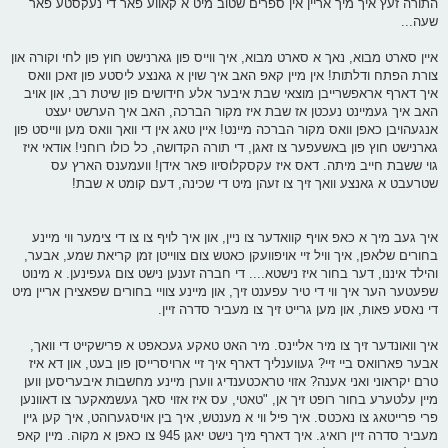
התורה זעץ איך מיך אריין אין ספרים שטוב מיט א קאווע פאר די נעקסטע פאר
שעה...
איין סארט מבוא, נאך א סארט מבוא, איך ווייס פון גארנישט חוץ פון לחי וקורה און
צורת הפתח ודלתות! אין מיין קאפ האב איך שוין א גאנצע ליסטע פון זאכן וואס
איך דארף אראפשרייבן מוצאי שבת איבער אלע חידושים פון שיטת רב, און אויב
האב איך געמיינט נעכטן אז שבת איז מקור הברכה, האב איך הערשט יעצט
אנגעהויבן כאפן וואס מקור הברכה מיינט! איין טאג אין די וואך וואס מען ווייסט פון
גארנישט חוץ פון באשעפער צו זאגן, די תורה הקדושה, כל כולו רוחני! אודאי איז
גוי ששבת חייב מיתה. דאס איז עקסקלוסיוו פאר אידן! וועמענס הארץ עס
שטרעבט א גאנצע וואך זיך צו זעהן מיט די שכינה, דעם קומט א שבת!
איך געב מיך א כאפ אויף קוואדער צו ניין, און איך לויף צו צו די צימער ווי מיינע
בחורים שלאפן, איך וויל זיי אויפוועקן כאטש צום צווייטן זמן קריאת שמע, אבער,
והילד איננו, דער בחור איז נישטא.... די חברה זענען נישט צום געפינען. א מינוט
שפעטער הער איך ווי די טיר עפענט זיך, און מיינע צוויי בחורים שפאצירן אריין מיט
די נאסע פאות, און מען גרייט זיך צו מעביר סדרה זיין.
איך וואונדער זיך צו מיר אליינס. מיר האט טאקע געכאפט א פרישקייט די וואך,
אבער פארוואס ביי זיי? געווענליך דארף איך זיי ארויסרייסן פון בעט, און דא איז
טרם יקראוני ואני אענה? אזוי טראכטענדיג ווערן מיינע מחשבות איבעריסען ווען
מיין עלטערע בחור רופט זיך אן, "טאטי, עס איז אזוי סאך געשמאקער צו דאוונען
פרי פרייטאג צו נאכטס. איך פיל ווי א מענטש, איך בין אויסגערוהט, איך קען גיין
מעביר סדרה זיין רואיג. איך דארף מיך נישט יאגן 945 צו כאפן א מקוה. מיין קאפ