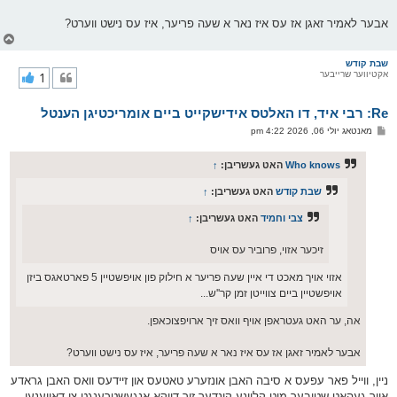
אבער לאמיר זאגן אז עס איז נאר א שעה פריער, איז עס נישט ווערט?
צ
ו
ר
שבת קודש
אקטיווער שרייבער
1
י
ק
א
Re: רבי איד, דו האלטס אידישקייט ביים אומריכטיגן הענטל
ר
ו
פ
מאנטאג יולי 06, 2026 4:22 pm
י
א
ף
ו
ס
Who knows
האט געשריבן:
↑
ט
שבת קודש
האט געשריבן:
↑
צבי וחמיד
האט געשריבן:
↑
זיכער אזוי, פרוביר עס אויס
אזוי אויך מאכט די איין שעה פריער א חילוק פון אויפשטיין 5 פארטאגס ביזן
אויפשטיין ביים צווייטן זמן קר''ש...
אה, ער האט געטראפן אויף וואס זיך ארויפצוכאפן.
אבער לאמיר זאגן אז עס איז נאר א שעה פריער, איז עס נישט ווערט?
ניין, ווייל פאר עפעס א סיבה האבן אונזערע טאטעס און זיידעס וואס האבן גראדע
אויך געהאט שטובער מיט קליינע קינדער זיך דווקא אנגעשטרענגט צו דאווענען