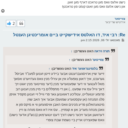
נישט אלעס וואס מען טראכט דארף מען זאגן.
און נישט אלעס וואס מען זאגט קומט פון טראכטן!
צ
ו
ר
צווייטער
אידטיש שרייבער
2
י
ק
א
Re: רבי איד, דו האלטס אידישקייט ביים אומריכטיגן הענטל
ר
ו
פ
מאנטאג יולי 06, 2026 2:15 pm
י
א
ף
ו
ס
תורה ויראה
האט געשריבן:
↑
ט
צווייטער
האט געשריבן:
↑
בלומינגראווער איד
האט געשריבן:
↑
זייער שיין ארויסגעברענגט אבער ביידע זייטן זענען לפענ"ד אביסל
גערעכט, איך דאוון צופעליג אין אן עירלי מנין וואס געדויערט אסאך
מאל לענגער ווי דער שפעטערער מנין (דער צווייטער מנין יאגט זיך
דאך ווייל עס איז שפעט...) און די מתפללים ביי מיין מנין זענען רוב
פרומע יונגעלייט, עטליכע דאווענען גאר פרי ווייל זיי זענען מקפיד אויפן
פלג המנחה (אן עקסטערע שמועס) אבער איך האב שוין
מיטגעהאלטן פריע מנינים וואס האבן אויסגעזען ווי א מיקס פון א
וואכן מנחה מעריב און א קומזיץ... עס איז דא וואס מוחה צו זיין
דערוועגן אבער זיכער נישט דורך דעם יונגערמאן (בנש"ק אדער נישט)
וואס שפאצירט אריין ביי נשמת שבת צופרי