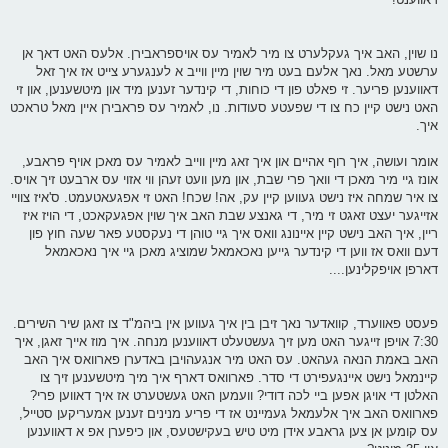
נו שוין, האב איך געקלערט צו מיר לאמיר עס אויספראבירן. אלעס האט דאך אן
ערשטע מאל. נאך אלעם בעט מיר שוין מיין ווייב א לענגערע צייט אז איך זאל
דאווענען פריער. זי פאלט פון די כוחות, די קינדער זענען מיד און מיטשענען, און זי
האט נישט קיין כח צו די שפעטע סעודות. נו, לאמיר עס פראבירן איין מאל טראכט
איך.
אומר ועושה, איך רוף אהיים און איך זאג מיין ווייב לאמיר עס מאכן אויף פראבע,
אונז גיי מיר מאכן די וואך פרי שבת, און מען וועט זעהן ווי אזוי עס ארבעט זיך אויס.
צו איר שמחה איז נישט געווען קיין עק, אה! שכח! האט זי אפגעאטעמט. ס'איז צוויי
אזייגער יעצט זאגט זי מיר, די גאנצע שבת האב איך שוין אפגעקאכט, די הויז איז
ריין, איך האב נישט קיין איינונג וואס איך גיי טוהן די נעקסטע פאר שעה חוץ פון
דעם וואס אז ווען די קינדער גייען נאכאמאל שמוציג מאכן גיי איך נאכאמאל
דארפן אויפקלינען....
פעסט פאווערד, קוואדער נאך זיבן בין איך געווען אין ביהמ"ד צו זאגן שיר השירים.
7:30 אויפן זייגער האט מען זיך געשטעלט דאווענען מנחה. איך מוז אייך זאגן, איך
האב באמת הנאה געהאט. עס האט מיר אנגעהויבן באדערן פארוואס איך האב
קיינמאל נישט איינגעפירט די סדר. פארוואס דארף איך מיך מיטשענען זיך צו
האלטן די אויגן אפען ביי לכה דודי? וועמען האט געשטערט אז איך דאווען פרי?
פארוואס האב איך אלעמאל געמיינט אז די פריע מנינים זענען אמעריקען סטייל,
עס קומען אן צען גראבע אידן מיט טיש בעקישטעס, און כיפערן אפ א דאווענען