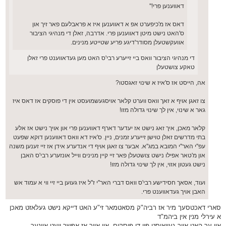
דאווענען פרי!''
דאס אז מ'כיפערט אפ א דאווענען איז א פראבלעם פאר זיך און
ס'האט נישט מיטן דאווענען פרי. אדרבה, זאלן די מנהיגי הציבור
אוועקשטעלן מסודר'דיגע פריע שטייטע מנינים.
די מנהיגי הציבור וואס ביי זייערע רבי'ס האט מען געדאווענט פרי זאלן
טאקע צושטעלן
אה, הייסט אז ס'איז א שינוי זאגסטו?
צו זאגן אויף א זאך וואס ווערט קלאר אויסגעשמועסט אין די פוסקים אז דאס איז
גאר א שינוי, אין לך שינוי גדולה מזו!
קלאר מאכן, איך זאג נישט אז יעדער דארף דאווענען פרי און אויך נישט אז אלע
בתי מדרשים זאלן טוישן זייערע זמנים, ניין. ס'איז דא וואס דאווענען דוקא שפעט
עפ''י האר''י המובא במג''א. אבער צו זאגן אויף די אנדערע אידן אז זיי זענען משנה
און מ'טאר אפילו נישט צושטעלן פאר זיי קיין מנינים ווייל אונזערע רבי'ס האבן
נישט געטון אזוי, אין לך שינוי גדולה מזו!
ועוד, אסאך חסידישע רבי'ס וואס דברי האר''י ז''ל איז געוען ביי זיי ווי א עמוד אש
האבן אויך געדאווענט פרי.
סארי דאכטסעך מיר אז רביה"ק מסאטמאר זי"ע האט דייקא נישט געלאזט מאכן
א עירלי מנין אין ביהמ"ד
און ער האט אויך געוואוסט פון די פוסקים, און אויך אז אפשר וועט איינער