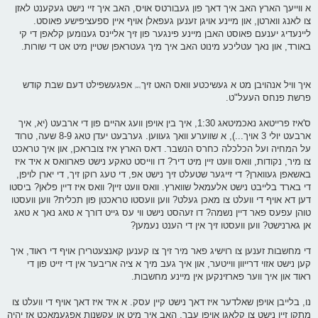
א ווייעך הארץ האב איך דאך פון געבורטס אויס, האב איך זיי נישט געקענט לאזן
צו לאנג ווארטן, און מיינע אויגן זענען געפאלן אויף איין ספעציפישע פאוסט.
ליינעדיג יענעם פאוסט האבן מיינע פינגער פון זיך אליינס גענומען קלאפן די קי
באורד, און נאך עטליכע מינוט האב איך מיך געטראפן שטיין מיט אט די שורות.
איך וויל אנהויבן מט א געשיכטע וואס האט זיך
אפגעשפילט דעם שבת קודש
[נישט]
פרשת פנחס העעל"ט.
ס'איז פרייטאג נאכמיטאג 1:30, איך בין אויפן וועג אהיים פון די ארבעט (יא, איך
ארבעט יולי 3 אויך...), א שווערע וואך געווען. גערבעט יעדן טאג 8-9 שעה, טרוד
על המחיה ועל הכלכלה כחרס הנשבר. דאס הארץ איז צובראכן, און איך טראכט
צו מיר, נקודות, וואס וועט זיין מיט דיר? דו ווייסט טאקע נישט פארוואס א איד איז
באשאפן געווארן? די זייגער שטעלט זיך נישט אפ, די טעג רוקן זיך, די יארן לויפן,
די בארד בלייבט נישט אלעמאל שווארץ. וואס וועט זיין? וואס איז דיין פלאן? ביסטו
דען דא אויף די וועלט צו מאכן געלט? ווען וועסטו טראכטן פון תכלית? ווען וועסטו
טוהן עפעס פאר דיין נשמה? דו זעהסט נישט ווי עס גייט דורך א טאג נאך א טאג
אן גארנישט? ווען וועסטו זיך אין די הענט נעמען?
די מחשבות זענען צו רוישיג פאר מיר זיך צו קענען קאנצעטרירן אויף די ראוד, איך
קען נישט אזוי דרייוון ווייטער, און איך געב מיך א ציה אריבער אין די זייט פון די
ראוד און איך ווער פארזינקען אין מיינע מחשבות.
נו, בלייבן אויפן שאלדער איז דאך נישט קיין עסק. א איד איז דאך אויף די וועלט צו
מתקן זיין נישט צו קלאגן אויפן עבר, האב איך מיט אן עקשנות אפגעמאכט אז יהיה