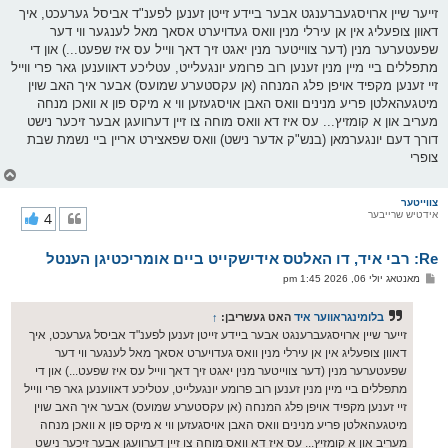
ף
ו
זייער שיין ארויסגעברענגט אבער ביידע זייטן זענען לפענ"ד אביסל גערעכט, איך
ס
דאוון צופעליג אין אן עירלי מנין וואס געדויערט אסאך מאל לענגער ווי דער
ט
שפעטערער מנין (דער צווייטער מנין יאגט זיך דאך ווייל עס איז שפעט...) און די
מתפללים ביי מיין מנין זענען רוב פרומע יונגעלייט, עטליכע דאווענען גאר פרי ווייל
זיי זענען מקפיד אויפן פלג המנחה (אן עקסטערע שמועס) אבער איך האב שוין
מיטגעהאלטן פריע מנינים וואס האבן אויסגעזען ווי א מיקס פון א וואכן מנחה
מעריב און א קומזיץ... עס איז דא וואס מוחה צו זיין דערוועגן אבער זיכער נישט
דורך דעם יונגערמאן (בנש"ק אדער נישט) וואס שפאצירט אריין ביי נשמת שבת
צופרי
צ
ו
ר
צווייטער
אידטיש שרייבער
4
י
ק
א
Re: רבי איד, דו האלטס אידישקייט ביים אומריכטיגן הענטל
ר
ו
פ
מאנטאג יולי 06, 2026 1:45 pm
י
א
ף
ו
ס
בלומינגראווער איד
האט געשריבן:
↑
ט
זייער שיין ארויסגעברענגט אבער ביידע זייטן זענען לפענ"ד אביסל גערעכט, איך
דאוון צופעליג אין אן עירלי מנין וואס געדויערט אסאך מאל לענגער ווי דער
שפעטערער מנין (דער צווייטער מנין יאגט זיך דאך ווייל עס איז שפעט...) און די
מתפללים ביי מיין מנין זענען רוב פרומע יונגעלייט, עטליכע דאווענען גאר פרי ווייל
זיי זענען מקפיד אויפן פלג המנחה (אן עקסטערע שמועס) אבער איך האב שוין
מיטגעהאלטן פריע מנינים וואס האבן אויסגעזען ווי א מיקס פון א וואכן מנחה
מעריב און א קומזיץ... עס איז דא וואס מוחה צו זיין דערוועגן אבער זיכער נישט