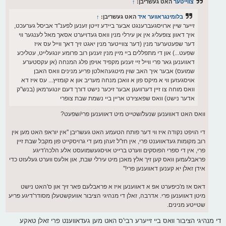
צווייטער
האט געשריבן:
↑
ט
בלומינגראווער איד
האט געשריבן:
↑
זייער שיין ארויסגעברענגט אבער ביידע זייטן זענען לפענ"ד אביסל גערעכט,
איך דאוון צופעליג אין אן עירלי מנין וואס געדויערט אסאך מאל לענגער ווי
דער שפעטערער מנין (דער צווייטער מנין יאגט זיך דאך ווייל עס איז
שפעט...) און די מתפללים ביי מיין מנין זענען רוב פרומע יונגעלייט, עטליכע
דאווענען גאר פרי ווייל זיי זענען מקפיד אויפן פלג המנחה (אן עקסטערע
שמועס) אבער איך האב שוין מיטגעהאלטן פריע מנינים וואס האבן
אויסגעזען ווי א מיקס פון א וואכן מנחה מעריב און א קומזיץ... עס איז דא
וואס מוחה צו זיין דערוועגן אבער זיכער נישט דורך דעם יונגערמאן (בנש"ק
אדער נישט) וואס שפאצירט אריין ביי נשמת שבת צופרי
וואס האט דאווענען שנעל/שטייט מיט דאווענען פרי/שפעט?
די הויפט נקודה איז ווי דער פותח הטעמע האט געשריבן ''אין יוראפ האט מען אין
רוב מקומות געדאווענט פרי, אין חז"ל זעהן מען די גרויסקייט פון מקבל שבת זיין
פרי, אין די ספרי הפוסקים ווערט ברייט אויסגעשמועסט אלע הלכה'דיגע
פראבלעמען וואס קען זיך אלץ מאכן מיט עירלי שבת, און אלעס ווערט געלעזט כדי
אידן זאלן יא קענען דאווענען פרי!''
דאס אז מ'כיפערט אפ א דאווענען איז א פראבלעם פאר זיך און ס'האט נישט
מיטן דאווענען פרי. אדרבה, זאלן די מנהיגי הציבור אוועקשטעלן מסודר'דיגע פריע
שטייטע מנינים.
די מנהיגי הציבור וואס ביי זייערע רבי'ס האט מען געדאווענט פרי זאלן טאקע