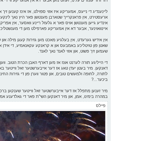
דור ודור עומדים עלינו, זעהט מען אבער דא אין אמעריקע ווי די איי
ליינענדיג די נייעס, אמעריקע איז אזוי ספוילט, אז אינז קענען זיך 
ארעסטירט, אין פראנקרייך שטארבן מענטשן פאר היץ נאך לינקע ק
אינדיע גייען מענטשן אויס פאר א גלעזל ריינע וואסער, אין אפריק
איינוואוינער, אבער דא אין אמעריקע פארפילט מען די מענשטליכע 
אין אידיש גערעדט, אין בעלגיע מאכט מען גזירות קעגן מילה און שחיט
שאטן פון טויטליכע באמבעס און א קראנקע עקאנאמיע, די אידן אין או
שעמען זיך פשוט, און אזוי לאנד נאך לאנד.
די הייליגע תורה לערנט אונז אז מען דארף האבן הכרת הטוב. ווע
דאנקען. מיר בעטן יעדן טאג אז דער אייבערשטער זאל ווייטער באשי
לתורה, לחופה ולמעשים טובים, און פטור ווערן פון די גזירות החינוך ד
ביכער...?
מיר זענען מתפלל אז דער אייבערשטער זאל ווייטער שענקען ברכה ו
במהרה בימינו, אמן, און מיר דאנקען השי''ת פאר די גאלדענע אמ
פיילס