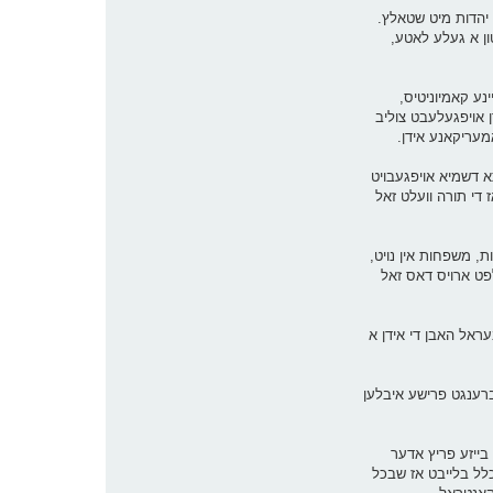
י יהדות מיט שטאלץ.
טון א געלע לאטע,
ינע קאמיוניטיס,
רן אויפגעלעבט צוליב
אמעריקאנע אידן.
א דשמיא אויפגעבויט
 די תורה וועלט זאל
ת, משפחות אין נויט,
לפט ארויס דאס זאל
עראל האבן די אידן א
עברענגט פרישע איבלען
בייזע פריץ אדער
כלל בלייבט אז שבכל