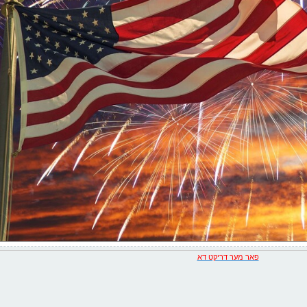
פאר מער דריקט דא