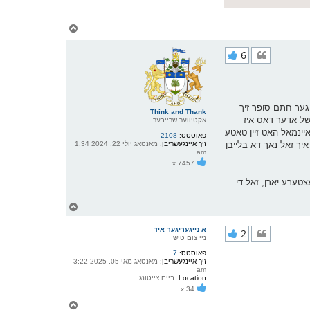
צ
ו
ר
6
י
ק
א
ר
ו
י
יגער חתם סופר זיך
Think and Thank
ף
של אדער דאס איז
אקטיווער שרייבער
 איינמאל האט זיין טאטע
פאוסטס:
2108
איך זאל נאך דא בלייבן
זיך איינגעשריבן:
מאנטאג יולי 22, 2024 1:34
am
x 7457
צטערע יארן, זאל די
צ
ו
ר
א נייגעריגער איד
2
י
ניי צום טיש
ק
פאוסטס:
7
א
זיך איינגעשריבן:
מאנטאג מאי 05, 2025 3:22
ר
am
ו
Location:
ביים צייטונג
י
x 34
ף
צ