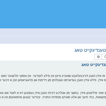
ענדיגקייט טאג
זוך
פארגעשריטענע זוך
דיגקייט טאג
ן אז אידן האבן דורכגעלעבט שווערע צייטן אין פילע לענדער. אין אסאך פלעצער האט 
אידן. פילע אידן האבן געדארפט אנטלויפן פון רדיפות און פראגראמען זוכן א זיכער פלא
ץ פאר מיליאנען אידן. במשך פון עטליכע דורות האבן אידן געפונען דא א לאנד וואו מע
, מקוואות, בתי חינוך און אלע סארטן מוסדות התורה. קינדער קענען אויפוואקסן אין 