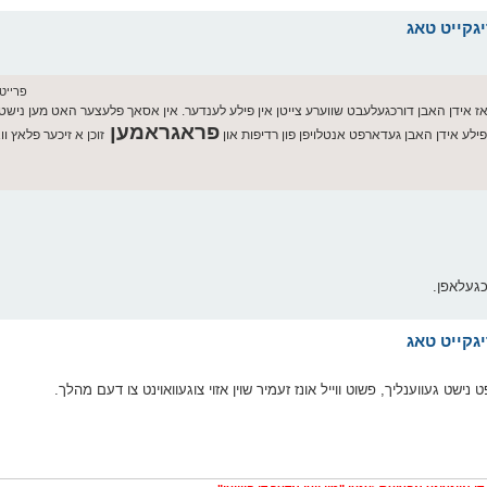
פרייטאג יולי 
ן אז אידן האבן דורכגעלעבט שווערע צייטן אין פילע לענדער. אין אסאך פלעצער האט מען ניש
פראגראמען
פילע אידן האבן געדארפט אנטלויפן פון רדיפות און
זוכן א זיכער פלאץ וו
כגעלאפן.
ט געווענליך, פשוט ווייל אונז זעמיר שוין אזוי צוגעוואוינט צו דעם מהלך.