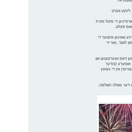
 קאנטראל.
 לינקע ווערט
רפייניגן די מיטל מזרח
ואס פעלט..
נע וואוינען אינטער די
ן לאנד, נאר זיי
ען דאס אנערקענען און
 אונזערע קינדער
צורעדן אין די געזעץ
צו דער גאולה השלמה,