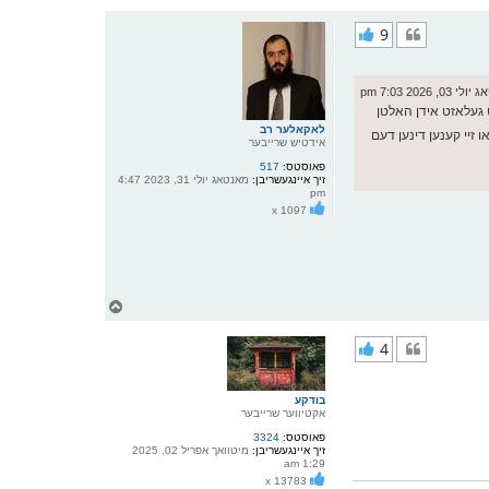
ו
ר
9
י
ק
א
ר
03, 2026 7:03 pm
ו
ט געלאזט אידן האלטן
י
ף
לאקאלער רב
או זיי קענען דינען דעם
אידטיש שרייבער
פאוסטס:
517
זיך איינגעשריבן:
מאנטאג יולי 31, 2023 4:47
pm
x 1097
צ
ו
ר
4
י
ק
א
ר
בודקע
ו
אקטיווער שרייבער
י
פאוסטס:
3324
ף
זיך איינגעשריבן:
מיטוואך אפריל 02, 2025
1:29 am
x 13783