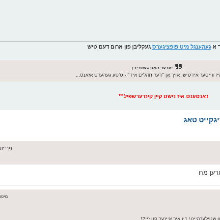
ך א
געהענגל מיט פופציגערס
געקליבן פון ארום דעם טיש
יעדער האט געשריבן:
ז ווייטער אידטיש, אויך אָן "דער תהלים איד" - ס'טע געהערט אזאנס...
נאנסענס איז נישט קיין קינדערשפיל™
פרייטאג יולי 
ארען מח
מיטוואך א
 שטילערהייט! בין איך איינער פון זיי?!