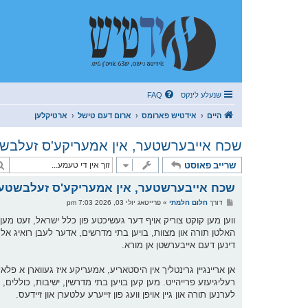
שנעלע לינקס
FAQ
היים
אידטיש פארומס
ארום דעם טישל
ארטיקלען
שכח אייבערשטער, אין אמעריקע'ס זעלבשט
שרייב פאוסט
שכח אייבערשטער, אין אמעריקע'ס זעלבשטענ
פ
דורך
חלום חלמתי
»
פרייטאג יולי 03, 2026 7:03 pm
א
ו
ווען מען קוקט צוריק אויף דער געשיכטע פון כלל ישראל, זעט מע
ס
האלטן תורה און מצוות, בויען בתי מדרשים, אדער לעבן רואיג אלס 
ט
דינען דעם אייבערשטן אן מורא.
אן אריינגיין גרינטליך אין היסטאריע, אמעריקע איז געווארן א פלא
רעליגיעזע פרייהייט. מען קען בויען בתי מדרשין, ישיבות, כוללים
לערנען תורה און גיין אויפן וועג פון זייערע עלטערן און זיידעס.