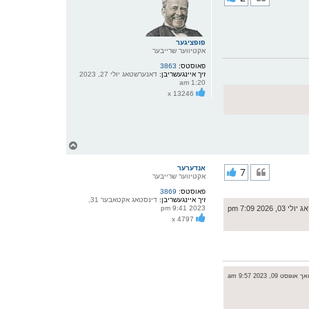
ק
א
ר
ו
פופציגער
י
אקטיווער שרייבער
ף
פאוסטס:
3863
זיך איינגעשריבן:
דאנערשטאג יולי 27, 2023
1:20 am
x 13246
צ
ו
ר
אנדערער
7
י
אקטיווער שרייבער
ק
פאוסטס:
3869
א
זיך איינגעשריבן:
דינסטאג אקטאבער 31,
ר
03, 2026 7:09 pm
2023 9:41 pm
ו
x 4797
י
ף
וגוסט 09, 2023 9:57 am