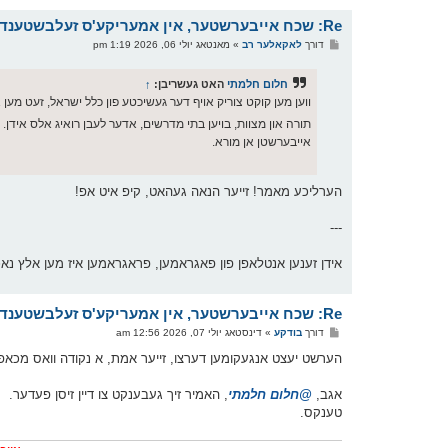
Re: שכח אייבערשטער, אין אמעריקע'ס זעלבשטענדיגקייט טאג
פ
דורך
לאקאלער רב
»
מאנטאג יולי 06, 2026 1:19 pm
א
ו
ס
חלום חלמתי
האט געשריבן:
↑
ט
ווען מען קוקט צוריק אויף דער געשיכטע פון כלל ישראל, זעט מע
תורה און מצוות, בויען בתי מדרשים, אדער לעבן רואיג אלס אידן. 
אייבערשטן אן מורא.
הערליכע מאמר! זייער הנאה געהאט, קיפ איט אפ!
---
אידן זענען אנטלאפן פון פאגראמען, פראגראמען איז מען אלץ נא
Re: שכח אייבערשטער, אין אמעריקע'ס זעלבשטענדיגקייט טאג
פ
דורך
בודקע
»
דינסטאג יולי 07, 2026 12:56 am
א
ו
הערשט יעצט אנגעקומען דערצו, זייער אמת, א נקודה וואס מכאפט ניש
ס
ט
אגב,
@חלום חלמתי
, האמיר זיך געבענקט צו דיין זיסן פעדער.
טענקס.