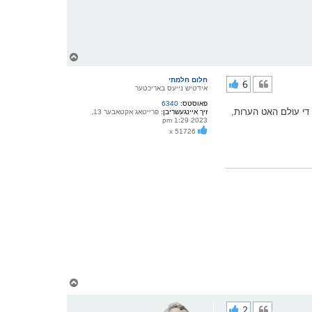
צ
ו
ר
חלום חלמתי
6
י
אידטיש נייעס באריכטער
ק
פאוסטס:
6340
א
ן די עולם האט הערות,
זיך איינגעשריבן:
פרייטאג אקטאבער 13,
ר
2023 1:29 pm
ו
x 51726
י
ף
צ
ו
ר
2
י