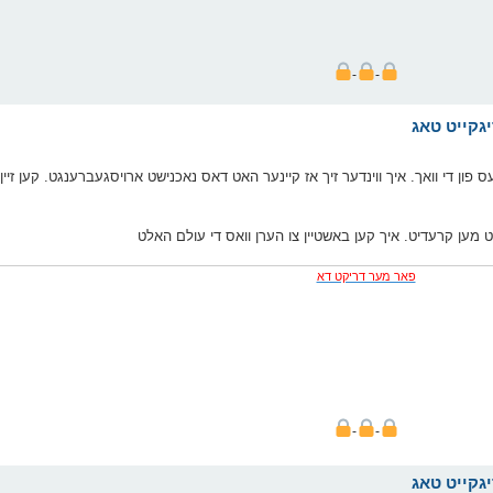
עס פון די וואך. איך ווינדער זיך אז קיינער האט דאס נאכנישט ארויסגעברענגט. קען זיי
 געבט מען קרעדיט. איך קען באשטיין צו הערן וואס די עולם האלט
פאר מער דריקט דא