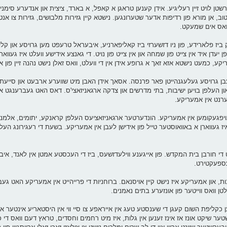
שטן לויט זיין רעליגיע. אידן קענען טראגן א קאפל, א בארד, ציצית און אנדערע סימנ
טוב, אן מורא פון רדיפות אדער שטערונגען. נישטא קיין גזירות מלבושים, גזירות צו אנ
ן וואס אים שמעקט.
ק ביז פלארידע, פון ניו דזשערזי ביז קאליפארניע, איבעראל טרעפט מען גרויסע און קלי
דן איד אין צייט פון שמחה און אין צייט פון נויט. די גאנצע אידישע וועלט איז געווא
ע, כמעט נישטא אזא זאך א גרופע אידן אין די וועלט, וואס זאלן נישט נהנה זיין פון 
בן גרויסע געלעגנהייטן פאר פרנסה. אסאך אידן האבן מיט שווערע ארבעט און סייעת
ן העלפן בויען ישיבות, בתי מדרשים און צדקה ארגאניזאצי'ס. דאס האט געברענגט אז
לערנט אין אמעריקע.
 אויפגעקומען אין אמעריקע. הונדערטער ארגאניזאציעס העלפן קראנקע, יתומים, אלמנו
ז געווארן א באוואוסטער טייל פון אידישן לעבן אין אמעריקע. בשעת די רעגירונג הע
ט די חורבן בית המקדש. פון אייגענע ווילעדזשעס, ביז די העכסטע אמטן אין לאנד, איב
רעספעקטירט.
ות, און אמעריקע איז נישט קיין אויסנאם. ברוחניות די פרייהייט אין אמעריקע האט ג
טן וואס ווייטער פון אונזערע בתים נאמנים.
 כקליפת השום קעגן די שענסטע טעג אין אייראפע צו סיי ווי אין היסטאריע אינטער א 
טער שיקט אונז אז אינז זענען אין גלות, איז מיט רחמים וחסדים, טראץ דעם וואס די 