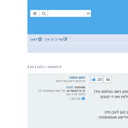
זוך
פארגעשריטענע זוך
שרייב זיך איין
לאגין
8 פאוסטס • בלאט
1
פון
1
חלום חלמתי
20
אידטיש נייעס באריכטער
פאוסטס:
6340
זיך איינגעשריבן:
פרייטאג אקטאבער 13,
מען נישט געלאזט אידן
2023 1:29 pm
ץ וואו זיי קענען
x 51726
ן קען לעבן מיט
א אידישע אטמאספער,