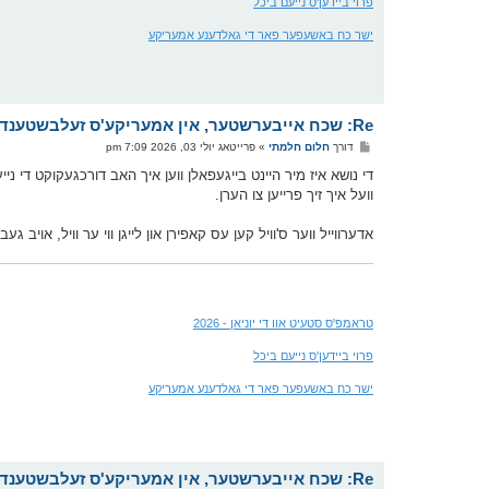
פרוי ביידען'ס נייעם ביכל
ישר כח באשעפער פאר די גאלדענע אמעריקע
Re: שכח אייבערשטער, אין אמעריקע'ס זעלבשטענדיגקייט טאג
פ
דורך
חלום חלמתי
»
פרייטאג יולי 03, 2026 7:09 pm
א
ו
די נושא איז מיר היינט בייגעפאלן ווען איך האב דורכגעקוקט די ניי
ס
וועל איך זיך פרייען צו הערן.
ט
אדערווייל ווער ס'וויל קען עס קאפירן און לייגן ווי ער וויל, אויב
טראמפ'ס סטעיט אוו די יוניאן - 2026
פרוי ביידען'ס נייעם ביכל
ישר כח באשעפער פאר די גאלדענע אמעריקע
Re: שכח אייבערשטער, אין אמעריקע'ס זעלבשטענדיגקייט טאג