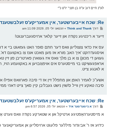
לע"נ חיים דוב ע"ה בן חנני' יו"ט נ"י
Re: שכח אייבערשטער, אין אמעריקע'ס זעלבשטענדיגקייט טאג
פ
דורך
Think and Thank
»
זונטאג יולי 05, 2026 11:09 am
א
ו
זייער א ריכטיגע נקודה און זייער קלאר ארויסגעברענגט!
ס
ט
עס איז כדאי צוצולייגן וואס דער חתם סופר האט געזאגט ביי א ד
אויסגעדרוקט 'איך האב מורא אז מען מאכט אונז צו באקוועם דא'
געווען די מכוון) צו א בן מלך וואס איז געווארן פארטריבן פון זיין
אראפגעשיקט בוי מייסטערס אים אויפצובויען א באקוועמע הויז, הא
א לאנגע צייט.
אשע"כ לאמיר האפן און מתפלל זיין אז די סיבה פארוואס אפילו א
סיבה טאקע זיין ווייל ס'שוין נישט געבליבן קיין סאך צייט דאהי ממ
Re: שכח אייבערשטער, אין אמעריקע'ס זעלבשטענדיגקייט טאג
פ
דורך
א נייגעריגער איד
»
זונטאג יולי 05, 2026 6:57 pm
א
ו
א מייסטערהאַפטיגע ארטיקל און א שטארקע נקודה וואס ווערט אָ
ס
ט
כידוע אז ר' אביגדור מיללער פלעגט ארויסלייגן אן אמעריקאנער פא