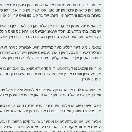
איינער פון די גרעסטע מתנות איז אז יעדער קען דינען דעם אייבער
מען קען פראווען שבת און יום טוב, עסן כשר, און פירן א אידישן ש
גזירות צו אנטון וויידלעך פון חיות. יעדער קען טון וואס ער וויל או
אין אמעריקע זענען דא קהילות אין אלע עקן פון לאנד. פון ניו יאר
ישיבות, בתי מדרשים, חסד ארגאניזאציעס און גרופע'ס וואס העלפן יע
דעם וואס מען האט געקענט בויען מוסדות מיט פרייהייט אין אמעריק
צוזאמען מיט דער רעליגיעזער פרייהייט האט אמעריקע אויך געגע
מצליח'דיגע ביזנעסער און האבן געקענט שטיצן זייערע משפחות או
קענען וואקסן און זיך אנטוויקלען. מיט גדולי עולם געבוירן און גע
אויך איז וויכטיג צו דערמאנען די חסד ארגאניזאציעס וואס זענען
און מענטשן וואס דארפן עצה אדער שטיצע. דער גייסט פון חסד אי
קענען אנגיין.
אידישע שתדלנות אין אמעריקע איז אויף א לעוועל ווי קיינמאל זינ
ווארט, און איבעראל הערט מען זיי אויס, און איבעראל זענען זיי 
דאס מיינט נישט אז אלעס איז גרינג. יעדע מדינה האט אירע נסיונ
און פרישע נסיונות, וואס די רבנים דאהי שטייען על המשמר צו האל
אבער מען מוז אנערקענען אז אונזערע שוועריקייטן בגשמיות זענען
עפעס א מסור א קעניג צו וואס. די דערמאנונגען וואס די אייבערש