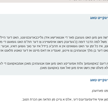
רשה ווען מען האט געגעבן פאר די אונגארישע אידן גלייכבארעכטיגונג, האט דער הייל
. משל למה הדבר דומה (כ'געדענק נישט אויסעווייניג צו דער חת"ס האט געזאגט די מ
 טאטן, איז כל זמן ער האט געוואוינט אין א חרוב'ע ביידל איז ער נאך געווען רואיג, אבער
ט דער בן מלך אנגעהויבן צו וויינען, זאגנדיג אז דאס מיינט אז דער טאטע פלאנט אז 
ין דעם 'באקוועמען' גלות אמעריקע האט מען אונז אנגעהויבן מאכן אומבאקוועם די לע
ילא פעלט שוין נישט אויס מען זאל אונז באקוועם מאכן.
פט פארזעהן.
ָן אויף אידעפענדענס דעי, אלס א צייכן פון הודאה און הכרת הטוב.