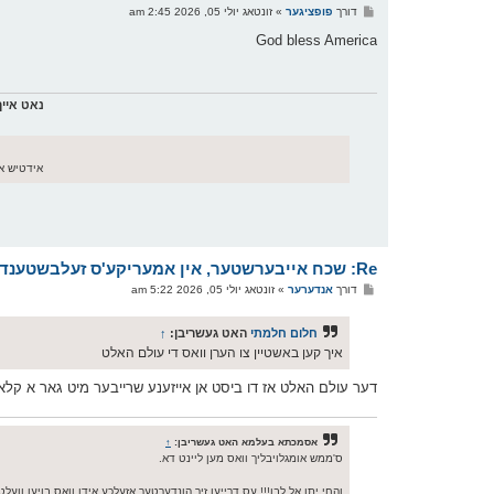
פ
דורך
פופציגער
»
זונטאג יולי 05, 2026 2:45 am
א
ו
God bless America
ס
ט
נאט איי
אידטיש אי
Re: שכח אייבערשטער, אין אמעריקע'ס זעלבשטענדיגקייט טאג
פ
דורך
אנדערער
»
זונטאג יולי 05, 2026 5:22 am
א
ו
ס
חלום חלמתי
האט געשריבן:
↑
ט
איך קען באשטיין צו הערן וואס די עולם האלט
דער עולם האלט אז דו ביסט אן אייזענע שרייבער מיט גאר א קל
אסמכתא בעלמא האט געשריבן:
↑
ס'ממש אומגלויבליך וואס מען ליינט דא.
והחי יתן אל לבו!!! עס דרייען זיך הונדערטער אזעלכע אידן וואס בויען וועלטן