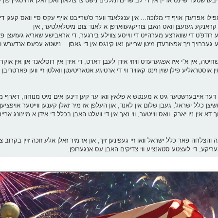
בערשטער שיינט אריין אין די לב שרים ומלכים נישט צו צולאזן זאכן זאלן ארויסגיין פון
אפילו אפרעדן אויף די מלוכה... אין ענגלאנד ווער ס'שרייבט אויף עקס סיי וואס קעגן די
ראנקע געזעצן וואס האבן צוריקגעווארפן א לאנד צום מיטלאלטער, אין
ע רודפ'ט די שווארצע מערהייט די ווייסע צווילע בירגער, די אראבישע שאריא געזעצן פא
געברויך זיך אפצורעדן מיטן שרייען נאו קינגס אין די גאסן... נישטא עפעס אנדערש ו
ה, אין א''י איז אפגערעדט וויזוי אידן לעבן דארט, די אידן אין רוסלאנד און אין אוקריי
סטראליע פילן שוין זינט קאוויד ווי די ארטיגע אטאריטעטן וואלטן זיי ווען פארטריבן פו
ן דער אייבערשטער גיט א מענטש א פלאץ וואו ער קען דינען אים מיט מנוחה, דארף מ
צן כלל ישראל, געבן שלום אין לאנד, און העלפן אז מיר זאלן קענען ווייטער אויפציען
א אין ניו יארק. וואס ווייטער, ווי נאך אין די וועלט האבן בכלל די אידן א מיינונג אריינ
הצלחה פאר כלל ישראל וואו זיי געפינען זיך, און אז מיר זאלן אלע זוכה זיין בקרוב 
עריקע, די לעצטע סטאנציע ווי צדיקים האבן עס אנגערופן.