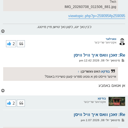
הא?
IMG_20260708_011506_881.jpg
viewtopic.php?p=259095#p259095
כ'בין נאך יונג, כ'קען נאך טוישן מיין מיינונג.
צ
ו
ר
וואוילער
אקטיווער שרייבער
2
י
ק
א
Re: זאכן וואס איך וויל וויסן
ר
ו
פ
מיטוואך יולי 08, 2026 12:42 pm
י
א
ף
ו
ס
בודקע
האט געשריבן:
↑
ט
איינער ווייסט פון א גוטע ספרעי קעגן טשייניז באגס?
אן אטאם באמבע
צ
ו
ר
בודקע
אקטיווער שרייבער
2
י
ק
א
Re: זאכן וואס איך וויל וויסן
ר
ו
פ
מיטוואך יולי 08, 2026 1:07 pm
י
א
ף
ו