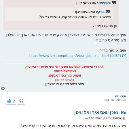
ס
וואוילער
האט געשריבן:
↑
ט
בודקע
האט געשריבן:
↑
איינער ווייסט פון א גוטע ספרעי קעגן טשייניז באגס?
אן אטאם באמבע
אויף אייוועלט האט מיך איינער געגעבן א לינק צו א ספרעי וואס דארף צו העלפן,
מ'גיימיר עס פרובירן.
אויב איינער ברויך:
https://www.ivelt.com/forum/viewtopic.p ... 7#p6790327
אויב די איינציגע אפציעס זענען "מיי וועי אדער די הייוועי",
נעם דעם הייוועי.
וועסט מיך נאך דאנקען.
קרעדיט: פיני גליק
פאר נייעס דרוקט נאמבער
6
צ
ו
ר
אנדערער
אקטיווער שרייבער
7
י
ק
א
Re: זאכן וואס איך וויל וויסן
ר
ו
פ
זונטאג יולי 19, 2026 3:05 pm
י
א
ף
ו
איז עכט דא א מענטש וואס לייגט אריין סטראבעריס אין רייז קריספיס?
ס