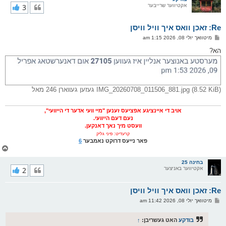
אקטיווער שרייבער
3
י
ק
א
Re: זאכן וואס איך וויל וויסן
ר
ו
פ
מיטוואך יולי 08, 2026 1:15 am
י
א
ף
ו
הא?
ס
ט
IMG_20260708_011506_881.jpg (8.52 KiB) געזען געווארן 246 מאל
אויב די איינציגע אפציעס זענען "מיי וועי אדער די הייוועי",
נעם דעם הייוועי.
וועסט מיך נאך דאנקען.
קרעדיט: פיני גליק
פאר נייעס דרוקט נאמבער
6
צ
ו
ר
בחינה 25
אקטיווער באניצער
2
י
ק
א
Re: זאכן וואס איך וויל וויסן
ר
ו
פ
מיטוואך יולי 08, 2026 11:42 am
י
א
ף
ו
ס
בודקע
האט געשריבן:
↑
ט