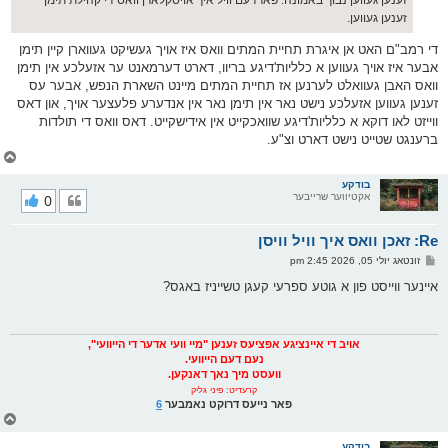
זענען געווען נבוך באמונה. פארדעם וויל איך אויסקלארן וואס די קהילת תימן
זענען געווען.
די רמב"ם האט אן איגרת תחיית המתים וואס איז אויך געשיקט געווארן קיין תימן
אבער איז אויך געווען א כלליות'דיגע בריוו, דארט דערמאנט ער אזעלכע אין תימן
וואס האבן געוואלט לערנען אז תחיית המתים מיינט השארת הנפש, אבער עס
זענען געווען אזעלכע נישט נאר אין תימן נאר אין אנדערע פלעצער אויך, און דאס
ווייזט לאו דוקא א כלליות'דיגע שוואכקייט אין אידישקייט. דאס וואס די תולדות
ברענגט שטייט נישט דארט וצ"ע.
צ
ו
ר
בודקע
אקטיווער שרייבער
0
י
ק
א
Re: זאכן וואס איך וויל וויסן
ר
ו
פ
זונטאג יולי 05, 2026 2:45 pm
י
א
ף
ו
איינער ווייסט פון א גוטע ספרעי קעגן טשייניז באגס?
ס
ט
אויב די איינציגע אפציעס זענען "מיי וועי אדער די הייוועי",
נעם דעם הייוועי.
וועסט מיך נאך דאנקען.
קרעדיט: פיני גליק
פאר נייעס דרוקט נאמבער
6
צ
ו
ר
בודקע