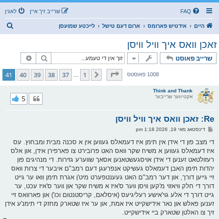
FAQ
שרייב זיך איין
לאגין
ז
היים
אידטיש פארומס
ארום דעם טישל
לייכטע שמועסן
ו
זאכן וואס איך וויל וויסן
ך
זוך
פארגעשרי
שרייב פאוסט
בלאט
41
פון
41
41
40
39
38
37
1
פריערדיגע
1008 פאוסטס
…
Think and Thank
אקטיווער שרייבער
5
Re: זאכן וואס איך וויל וויסן
פ
דינסטאג מאי 19, 2026 1:18 pm
א
ו
די מצב פון די אידן אין תימן איז דעמאלס געווען אין א סכנה מבית ומבחוץ. עס
ס
איז דעמאלס געווען א משיח שקר וואס האט פרובירט צו פארפירן אידן, און אלס
ט
רעזולטאט זענען די אידן אויסגעשטאנען אסאך שווערע גזירות. די מנהיגים פון
יהדות תימן האבן דעמאלס געשיקט אנפרעגן דעם רמב"ם איבער די צרות וואס
זיי גייען דורך, און דער רמב"ם האט געענטפערט מיט'ן אגרת תימן וואו ער גייט
דורך די חלק וויאזוי מ'קען וויסן ווער ס'איז א משיח שקר און ווער ס'איז עכט, ער
גייט דורך די אלע גוי'אישע רעליגיעס (איסלאם, קריסטנטום וכו') און פארוואס זיי
זענען פאלש און נאר אידישקייט איז אמת, און ער איז שטארק מחזק די תימנ'ע אידן
זיך צו האלטן שטארק ביי אידישקייט.