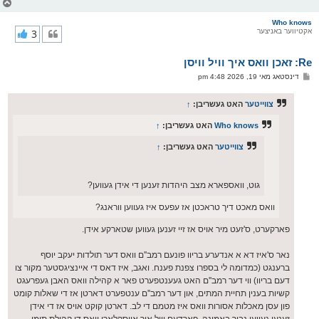
צ
ו
ר
Who knows
אקטיווער באניצער
3
י
ק
א
Re: זאכן וואס איך וויל וויסן
ר
ו
פ
דינסטאג מאי 19, 2026 4:48 pm
י
א
ף
ו
ס
צווייטער
האט געשריבן:
↑
ט
Who knows
האט געשריבן:
↑
צווייטער
האט געשריבן:
↑
גוט, וואספארא מצב היהדות זענען די אידן געווען?
וואס מאכט דיך טראכטן אז עפעס איז געווען ווראנג?
פארקערט, ס'זעט מיר אויס אז זיי זענען געווען שטארקע אידן.
נאר ס'איז דא א אנדערע בריוו פונעם רמב''ם וואס דער תולדות יעקב יוסף
ברענגט (כמדומה לי בספרו צפנת פענח. ואגב, איז דאס די איינציגסטער מקור צו
דעם בריוו) ווי דער רמב''ם האט געענטפערט פאר א קהילה וואס האבן געפרעגט
קשיות בענין תחיית המתים, און דער רמב''ם ענטפערט דארטן אז די שאלות קומט
פון עסן מאכלות אסורות וואס איז מטמם די לב. דארטן קוקט אויס אז די אידן