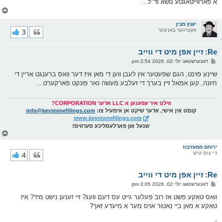
א פארווייטאגטע נושא וד"ל...
צ
ו
ר
יענץ מבין
אקטיווער באניצער
3
י
ק
א
Re: זיין אפן מיט די ווייב
ר
ו
פ
דאנערשטאג יולי 02, 2026 2:54 pm
י
א
ף
ו
שיינע פוינט, הגם שפעטער אין לעבן ווען די מאן איז דער וואס ברענגט אריין די
ס
חיונה, קען אמאל זיין בערך די זעלבע מעשה נאר פונקט פארקערט...
ט
ווילט איר עפענען א LLC אדער CORPORATION?
קומט אין אישי, אדער שיקט אן אימעיל צו:
info@keystonefilings.com
www.keystonefilings.com
שנעל און פארלעסליכע סערוויס!
צ
ו
ר
ירוחם ממעזיבוז
ניי צום טיש
4
י
ק
א
Re: זיין אפן מיט די ווייב
ר
ו
פ
דאנערשטאג יולי 02, 2026 3:05 pm
י
א
ף
ו
וואס טאקע פשט אז רוב פעלער גייט עס דעם וועג? זיי זענען נישט מיד? איז
ס
טאקע א מאן ביי נאטור אויס מער א מיעדע זאך?
ט