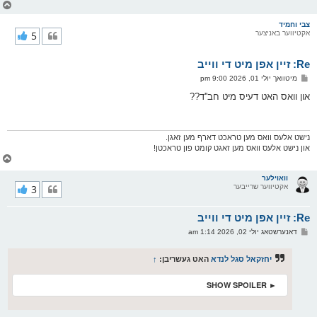
צ
ו
ר
צבי וחמיד
אקטיווער באניצער
5
י
ק
א
Re: זיין אפן מיט די ווייב
ר
ו
פ
מיטוואך יולי 01, 2026 9:00 pm
י
א
ף
ו
און וואס האט דעיס מיט חב''ד??
ס
ט
נישט אלעס וואס מען טראכט דארף מען זאגן.
און נישט אלעס וואס מען זאגט קומט פון טראכטן!
צ
ו
ר
וואוילער
אקטיווער שרייבער
3
י
ק
א
Re: זיין אפן מיט די ווייב
ר
ו
פ
דאנערשטאג יולי 02, 2026 1:14 am
י
א
ף
ו
ס
יחזקאל סגל לנדא
האט געשריבן:
↑
ט
► SHOW SPOILER