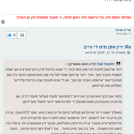
ס
ט
ועולתה תקפץ פיה, וכל הרשעה כלה כעשן תכלה, כי תעבור ממשלת זדון מן הארץ!
צ
ו
ר
פרייע פויגל
ניי צום טיש
0
י
ק
א
Re: זיין אפן מיט די ווייב
ר
ו
פ
מוצש"ק יולי 11, 2026 8:31 pm
י
א
ף
ו
ס
יחזקאל סגל לנדא
האט געשריבן:
↑
ט
דער שיינעם חתונה איז שוין פאריבער, די שבע ברכות 'גרין ביען' פארציע און 'שמח
תשמח טאנץ' וואך, אויך. דער שיינעם שטריימל איז שוין פארפאקט הויעך ביז צום
קומענדיגער 'ערשטע נאכט יום טוב', און די אכט פענסי שבע ברכות קליידער
זאמלען שוין קנייטשן.
נחמי און רבקי וואוינען זיך אין זייער דומפיגער סעמי קעלער סעמי דירה, און
פראבירן אנצוהויבן אווערשטעלן די יסודות פאר זייער לאוולי מערידזש.
טעגליך יאגט זי זיך ארויס פון קעלער פיקס גרייט פארן טאג, אום 8:07 גענוי, צו זיין
אין צייט ביי איר דזשאב. דער ערשטער טאג האט זי נאך פראבירט אים
איידעלערהייט מעורר צו זיין איידערן פארלאזן, אבער זיין אנטווארט אז: א פרוי איז
נישט קיין משגיח... איך בין נאך טויט מיעד... איך דארף נאך פינף מינוט... האט