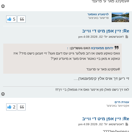
#עסקינג פאר עי פרענד
צ
ו
ר
לויטערע וואסער
פרישער באניצער
5
י
ק
א
Re: זיין אפן מיט די ווייב
ר
ו
פ
דאנערשטאג יולי 02, 2026 4:08 pm
י
א
ף
ו
ס
ירוחם ממעזיבוז
האט געשריבן:
↑
ט
וואס טאקע פשט אז רוב פעלער גייט עס דעם וועג? זיי זענען נישט מיד? איז
טאקע א מאן ביי נאטור אויס מער א מיעדע זאך?
#עסקינג פאר עי פרענד
זיי ריען זיך אויס אלץ קימפעטארן....
לאז זיך נישט פאלן פון איינער וואס איז געפאלן ביי זיך!!!
צ
ו
ר
עטרת חיים
אקטיווער באניצער
2
י
ק
א
Re: זיין אפן מיט די ווייב
ר
ו
פ
דאנערשטאג יולי 02, 2026 4:09 pm
י
א
ף
ו
נחמי/שלומי????