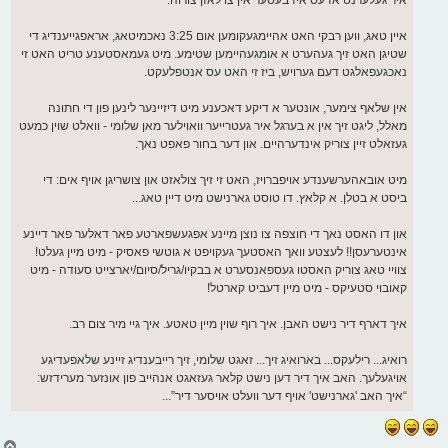
איר געלערנט אז עס איז בעסער אין צו לאזן צורוה.
איין טאג, ווען רבקי האט אהיימגעקומען אום 3:25 נאכמיטאג, אראפגייענדיג די
שטיגן האט זיך געהערט א אומגעהיימען שטימע. מיט געמאסטענע טריט האט זי
נאכגעפאלגט דעם גערויש, ביז זי האט עס אנטפלעקט.
אין שלאף צימער, אונטער א דיקע דאכענע מיט דיזיינער לינען פון די חתונה
מאלל, ליגט זיך אין א בערגל איר געטרייער וואוילער מאן שלומי - וואלט שוין כמעט
געזאלט זיין צוריק אינדערהיים. און דער בחור פאפט נאך.
מיט אובאהערשענדע אויפברויז, האט זי זיך צולאזט און צושריגן אויף אים: די
ביסט א בטלן. א קלאץ. דו טוסט גארנישט מיט דיין טאג...
און דו האסט נאך די חוצפה צו נוצן מיינע אפגעשפארטע פאר דאלער פאר דיינע
אינטערעסן!! לעצטע וואך האסטעך געקויפט א גוטשי פאסיק - מיט מיין געלט!
צוויי טאג צוריק האסטו געספאנסערט א בבקיו/גריל/סיום/יארצייט סעודה - מיט
קאובוי סטעיקס - מיט מיין דעביט קארטל!
איך דארף דיר נישט האבן. איך רוף שוין מיין טאטע. איך גיי מיר צום רב.
רואיג... רילעקס... בארואיג זיך... זאגט שלומי, זיך רייבענדיג זיינע שלאפעדיגע
אויגעלעך. האב איך דיר דען נישט קלאר געזאגט אנהייב פון אונזער מערידזש:
“איך האב 'גארנישט' אויף דער וועלט אויסער דיר”...
צ