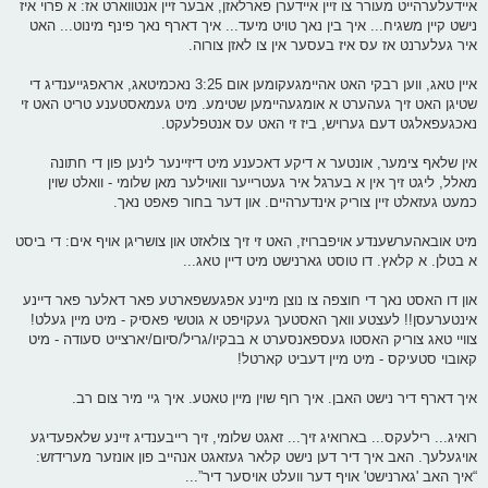
איידעלערהייט מעורר צו זיין איידערן פארלאזן, אבער זיין אנטווארט אז: א פרוי איז
נישט קיין משגיח... איך בין נאך טויט מיעד... איך דארף נאך פינף מינוט... האט
איר געלערנט אז עס איז בעסער אין צו לאזן צורוה.
איין טאג, ווען רבקי האט אהיימגעקומען אום 3:25 נאכמיטאג, אראפגייענדיג די
שטיגן האט זיך געהערט א אומגעהיימען שטימע. מיט געמאסטענע טריט האט זי
נאכגעפאלגט דעם גערויש, ביז זי האט עס אנטפלעקט.
אין שלאף צימער, אונטער א דיקע דאכענע מיט דיזיינער לינען פון די חתונה
מאלל, ליגט זיך אין א בערגל איר געטרייער וואוילער מאן שלומי - וואלט שוין
כמעט געזאלט זיין צוריק אינדערהיים. און דער בחור פאפט נאך.
מיט אובאהערשענדע אויפברויז, האט זי זיך צולאזט און צושריגן אויף אים: די ביסט
א בטלן. א קלאץ. דו טוסט גארנישט מיט דיין טאג...
און דו האסט נאך די חוצפה צו נוצן מיינע אפגעשפארטע פאר דאלער פאר דיינע
אינטערעסן!! לעצטע וואך האסטעך געקויפט א גוטשי פאסיק - מיט מיין געלט!
צוויי טאג צוריק האסטו געספאנסערט א בבקיו/גריל/סיום/יארצייט סעודה - מיט
קאובוי סטעיקס - מיט מיין דעביט קארטל!
איך דארף דיר נישט האבן. איך רוף שוין מיין טאטע. איך גיי מיר צום רב.
רואיג... רילעקס... בארואיג זיך... זאגט שלומי, זיך רייבענדיג זיינע שלאפעדיגע
אויגעלעך. האב איך דיר דען נישט קלאר געזאגט אנהייב פון אונזער מערידזש:
“איך האב 'גארנישט' אויף דער וועלט אויסער דיר”...