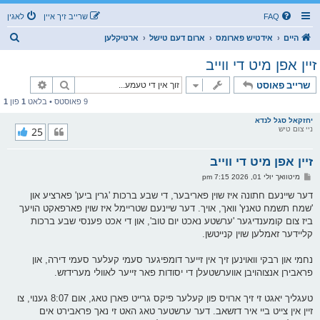
FAQ
שרייב זיך איין
לאגין
ז
היים
אידטיש פארומס
ארום דעם טישל
ארטיקלען
ו
זיין אפן מיט די ווייב
ך
זוך
פארגעשרי
שרייב פאוסט
9 פאוסטס • בלאט
1
פון
1
יחזקאל סגל לנדא
ניי צום טיש
25
זיין אפן מיט די ווייב
פ
מיטוואך יולי 01, 2026 7:15 pm
א
ו
דער שיינעם חתונה איז שוין פאריבער, די שבע ברכות 'גרין ביען' פארציע און
ס
'שמח תשמח טאנץ' וואך, אויך. דער שיינעם שטריימל איז שוין פארפאקט הויעך
ט
ביז צום קומענדיגער 'ערשטע נאכט יום טוב', און די אכט פענסי שבע ברכות
קליידער זאמלען שוין קנייטשן.
נחמי און רבקי וואוינען זיך אין זייער דומפיגער סעמי קעלער סעמי דירה, און
פראבירן אנצוהויבן אווערשטעלן די יסודות פאר זייער לאוולי מערידזש.
טעגליך יאגט זי זיך ארויס פון קעלער פיקס גרייט פארן טאג, אום 8:07 גענוי, צו
זיין אין צייט ביי איר דזשאב. דער ערשטער טאג האט זי נאך פראבירט אים