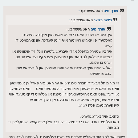
י
א
ף
ו
ס
אורך ימים
האט געשריבן:
↑
ט
כ'זעה כ'הער
האט געשריבן:
↑
אורך ימים
האט געשריבן:
↑
איך הער אז נעכטן האט די שופט צוגענומען אויף פערמינענט
קאסטעדי פון יואליש ראוזנער אויף זיינע קינדער, און פארמאכט די
קעיס.
איך בין שטארק מתפלל אז די איבריגע עלטערן וועלן זיך אויפוועקן און
בצייטנס אפלאזן לב טהור און ראטעווען זייערע קינדער איידער עס
ווערט צו שפעט.
יואליש האט אויך געמיינט אז ער וועט געווינען, און ליידער איז שוין
יעצט צו שפעט.
זיי מיר מוחל אבער די חברה טענה'ען אז ער האט נאר פארלוירן א מאושען
וואס ער האט אריינגעגעבן צוצונעמען די קאסטעדי וואס .... האט גענומען,
און דער שופט האט ארויסגעווארפן זיין טענה און געלאזט די קאסטעדי אזוי
ווי ביז אהער, און א משפט איז ערווארטעט אין בערך א חודש.
קיין פערמינענט פסק געווען.
כ'האב אויך נאר 'געהערט'.
סאו וועל מיר ווארטן אז די ריכטיגע יודעי דבר זאלן אריינקומען אויסקלארן די
מציאות.
נייעס וואס לב טהור האטליין מעלדט איז נישט רעלעווענט. לשיטתם לעבט נאך