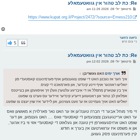
Re: כת לב טהור אין גוואטעמאלע
ר
ו
פ
מיטוואך יולי 08, 2026 11:26 am
י
א
ף
ו
https://www.kupat.org.il/Project/2472/?source=Emess210
ס
ט
צ
ו
ר
כ'זעה כ'הער
ניי צום טיש
5
י
ק
א
Re: כת לב טהור אין גוואטעמאלע
ר
ו
פ
מיטוואך יולי 08, 2026 12:02 pm
י
א
ף
ו
ס
אורך ימים
האט געשריבן:
↑
ט
איך הער אז נעכטן האט די שופט צוגענומען אויף פערמינענט קאסטעדי פון
יואליש ראוזנער אויף זיינע קינדער, און פארמאכט די קעיס.
איך בין שטארק מתפלל אז די איבריגע עלטערן וועלן זיך אויפוועקן און בצייטנס
אפלאזן לב טהור און ראטעווען זייערע קינדער איידער עס ווערט צו שפעט.
יואליש האט אויך געמיינט אז ער וועט געווינען, און ליידער איז שוין יעצט צו שפעט.
זיי מיר מוחל אבער די חברה טענה'ען אז ער האט נאר פארלוירן א מאושען וואס
ער האט אריינגעגעבן צוצונעמען די קאסטעדי וואס .... האט גענומען, און דער
שופט האט ארויסגעווארפן זיין טענה און געלאזט די קאסטעדי אזוי ווי ביז אהער,
און א משפט איז ערווארטעט אין בערך א חודש.
קיין פערמינענט פסק געווען.