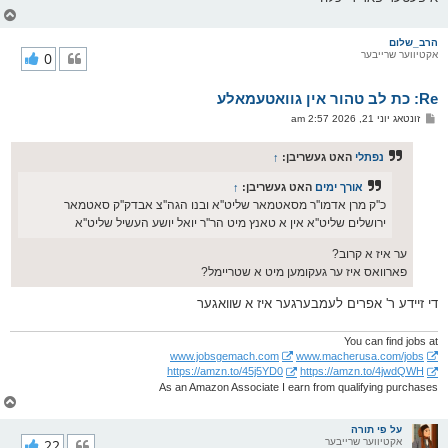
צ
ו
ר
הרב_שלום
אקטיווער שרייבער
0
י
ק
א
Re: כת לב טהור אין גוואטעמאלע
ר
ו
פ
זונטאג יוני 21, 2026 2:57 am
י
א
ף
ו
ס
נפתלי
האט געשריבן:
↑
ט
אורך ימים
האט געשריבן:
↑
כ''ק מרן אדמו''ר מסאטמאר שליט''א ובנו הגה''צ אבדק''ק סאטמאר
ירושלים שליט''א אין א טאנץ מיט הר''ר יואל יושע העשיל שליט''א
ער איז א קרוב?
פארוואס איז ער געקומען מיט א שטריימל?
די זיידע ר' אפרים לעמבערגער איז א שוואגער
You can find jobs at
www.jobsgemach.com
www.macherusa.com/jobs
https://amzn.to/45j5YD0
https://amzn.to/4jwdQWH
As an Amazon Associate I earn from qualifying purchases
צ
ו
ר
על פי תורה
אקטיווער שרייבער
22
י