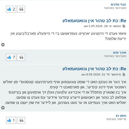
ו
ר
כבוד מלכים
אקטיווער באניצער
2
י
ק
א
Re: כת לב טהור אין גוואטעמאלע
ר
ו
פ
זונטאג יוני 28, 2026 1:05 am
י
א
ף
ו
וויאזוי ווערט די היינטיגע יארצייט געפראוועט ביי די הייפעלע פארבליבענע אין
ס
יריעת שלמה?
ט
צ
ו
ר
אורך ימים
אקטיווער באניצער
7
י
ק
א
Re: כת לב טהור אין גוואטעמאלע
ר
ו
פ
מיטוואך יולי 01, 2026 9:59 am
י
א
ף
ו
איך הער אז נעכטן האט די שופט צוגענומען אויף פערמינענט קאסטעדי פון יואליש
ס
ראוזנער אויף זיינע קינדער, און פארמאכט די קעיס.
ט
איך בין שטארק מתפלל אז די איבריגע עלטערן וועלן זיך אויפוועקן און בצייטנס
אפלאזן לב טהור און ראטעווען זייערע קינדער איידער עס ווערט צו שפעט.
יואליש האט אויך געמיינט אז ער וועט געווינען, און ליידער איז שוין יעצט צו שפעט.
צ
ו
ר
נחמן כץ
פרישער באניצער
1
י
ק
א