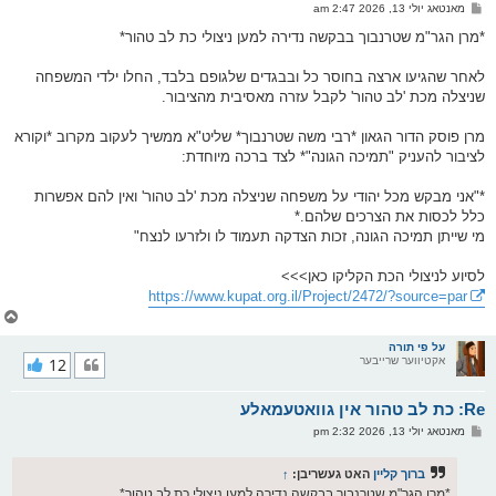
ו
פ
מאנטאג יולי 13, 2026 2:47 am
י
א
ף
ו
*מרן הגר"מ שטרנבוך בבקשה נדירה למען ניצולי כת לב טהור*
ס
ט
לאחר שהגיעו ארצה בחוסר כל ובבגדים שלגופם בלבד, החלו ילדי המשפחה
שניצלה מכת 'לב טהור' לקבל עזרה מאסיבית מהציבור.
מרן פוסק הדור הגאון *רבי משה שטרנבוך* שליט"א ממשיך לעקוב מקרוב *וקורא
לציבור להעניק "תמיכה הגונה"* לצד ברכה מיוחדת:
*"אני מבקש מכל יהודי על משפחה שניצלה מכת 'לב טהור' ואין להם אפשרות
כלל לכסות את הצרכים שלהם.*
מי שייתן תמיכה הגונה, זכות הצדקה תעמוד לו ולזרעו לנצח"
לסיוע לניצולי הכת הקליקו כאן>>>
https://www.kupat.org.il/Project/2472/?source=par
צ
ו
ר
על פי תורה
אקטיווער שרייבער
12
י
ק
א
Re: כת לב טהור אין גוואטעמאלע
ר
ו
פ
מאנטאג יולי 13, 2026 2:32 pm
י
א
ף
ו
ס
ברוך קליין
האט געשריבן:
↑
ט
*מרן הגר"מ שטרנבוך בבקשה נדירה למען ניצולי כת לב טהור*