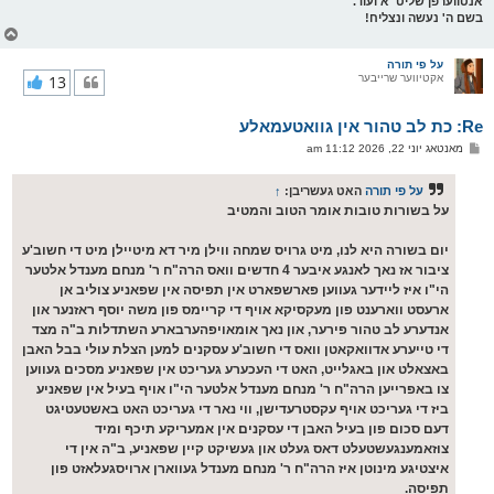
אנטווערפן שליט''א ועוד.
בשם ה' נעשה ונצליח!
צ
ו
ר
על פי תורה
אקטיווער שרייבער
13
י
ק
א
Re: כת לב טהור אין גוואטעמאלע
ר
ו
פ
מאנטאג יוני 22, 2026 11:12 am
י
א
ף
ו
ס
על פי תורה
האט געשריבן:
↑
ט
על בשורות טובות אומר הטוב והמטיב
יום בשורה היא לנו, מיט גרויס שמחה ווילן מיר דא מיטיילן מיט די חשוב'ע
ציבור אז נאך לאנגע איבער 4 חדשים וואס הרה"ח ר' מנחם מענדל אלטער
הי"ו איז ליידער געווען פארשפארט אין תפיסה אין שפאניע צוליב אן
ארעסט ווארענט פון מעקסיקא אויף די קריימס פון משה יוסף ראזנער און
אנדערע לב טהור פירער, און נאך אומאויפהערבארע השתדלות ב"ה מצד
די טייערע אדוואקאטן וואס די חשוב'ע עסקנים למען הצלת עולי בבל האבן
באצאלט און באגלייט, האט די העכערע געריכט אין שפאניע מסכים געווען
צו באפרייען הרה"ח ר' מנחם מענדל אלטער הי"ו אויף בעיל אין שפאניע
ביז די געריכט אויף עקסטרעדישן, ווי נאר די געריכט האט באשטעטיגט
דעם סכום פון בעיל האבן די עסקנים אין אמעריקע תיכף ומיד
צוזאמענגעשטעלט דאס געלט און געשיקט קיין שפאניע, ב"ה אין די
איצטיגע מינוטן איז הרה"ח ר' מנחם מענדל געווארן ארויסגעלאזט פון
תפיסה.