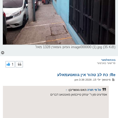
image000000 (1).jpg (35 KiB) געזען געווארן 1328 מאל
צ
ו
ר
בוכהאלטער
פרישער באניצער
1
י
ק
א
Re: כת לב טהור אין גוואטעמאלע
ר
ו
פ
מיטוואך יולי 15, 2026 3:36 pm
י
א
ף
ו
ס
על פי תורה
האט געשריבן:
↑
ט
אפדעיט פון ר' יצחק טייכמאן מאנטאג דברים