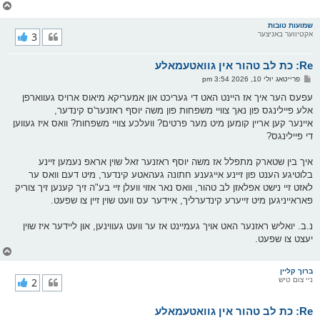
צ
ו
ר
שמועות טובות
אקטיווער באניצער
3
י
ק
א
Re: כת לב טהור אין גוואטעמאלע
ר
ו
פ
פרייטאג יולי 10, 2026 3:54 pm
י
א
ף
ו
עפעס הער איך אז היינט האט די געריכט און אמעריקא מיאוס ארויס געווארפן
ס
אלע פיילינגס פון נאך צוויי משפחות פון משה יוסף ראזנער'ס קינדער,
ט
איינער קען אריין קומען מיט מער פרטים? וועלכע צוויי משפחות? וואס איז געווען
די פיילינגס?
איך בין שטארק מתפלל אז משה יוסף ראזנער זאל שוין אראפ נעמען זיינע
בלוטיגע הענט פון זיינע אייגענע חתונה געהאטע קינדער, מיט דעם וואס ער
לאזט זיי נישט אפלאזן לב טהור, וואס נאר אזוי וועלן זיי בע"ה זיך קענען זיך צוריק
פאראייניגען מיט זייערע קינדערליך, איידער עס וועט שוין זיין צו שפעט.
נ.ב. יואליש ראזנער האט אויך געמיינט אז ער וועט געווינען, און ליידער איז שוין
יעצט צו שפעט.
צ
ו
ר
ברוך קליין
ניי צום טיש
2
י
ק
א
Re: כת לב טהור אין גוואטעמאלע
ר