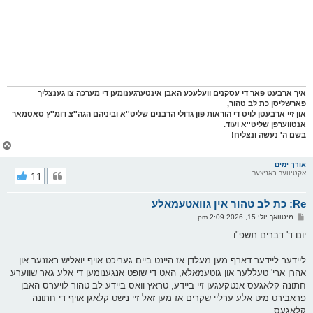
איך ארבעט פאר די עסקנים וועלעכע האבן אינטערגענומען די מערכה צו גענצליך
פארשליסן כת לב טהור,
און זיי ארבעטן לויט די הוראות פון גדולי הרבנים שליט''א וביניהם הגה''צ דומ''ץ סאטמאר
אנטווערפן שליט''א ועוד.
בשם ה' נעשה ונצליח!
צ
ו
ר
אורך ימים
אקטיווער באניצער
11
י
ק
א
Re: כת לב טהור אין גוואטעמאלע
ר
ו
פ
מיטוואך יולי 15, 2026 2:09 pm
י
א
ף
ו
יום ד' דברים תשפ"ו
ס
ט
ליידער ליידער דארף מען מעלדן אז היינט ביים געריכט אויף יואליש ראזנער און
אהרן ארי' טעללער און גוטעמאלא, האט די שופט אנגענומען די אלע גאר שווערע
חתונה קלאגעס אנטקעגען זיי ביידע, טראץ וואס ביידע לב טהור לויערס האבן
פראבירט מיט אלע ערליי שקרים אז מען זאל זיי נישט קלאגן אויף די חתונה
קלאגעס.