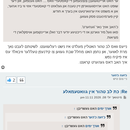
ער האט אריינגעגעבן צוצונעמען די קאסטעדי וואס .... האט גענומען, און דער
שופט האט ארויסגעווארפן זיין טענה און געלאזט די קאסטעדי אזוי ווי ביז אהער,
און א משפט איז ערווארטעט אין בערך א חודש.
קיין פערמינענט פסק געווען.
כ'האב אויך נאר 'געהערט'.
סאו וועל מיר ווארטן אז די ריכטיגע יודעי דבר זאלן אריינקומען אויסקלארן די
מציאות.
נייעס וואס לב טהור האטליין מעלדט איז נישט רעלעווענט. לשיטתם לעבט נאך
מרת לאווער, און נחמן האט מחלל שבת געווען צו קידנעפן טעללער וויבאלד עס
איז פיקיח נפש.
איך האב דאס געהערט קראנט.
צ
ו
ר
כ'זעה כ'הער
ניי צום טיש
2
י
ק
א
Re: כת לב טהור אין גוואטעמאלע
ר
ו
פ
מיטוואך יולי 08, 2026 11:11 pm
י
א
ף
ו
ס
אורך ימים
האט געשריבן:
↑
ט
כ'זעה כ'הער
האט געשריבן:
↑
אורך ימים
האט געשריבן:
↑