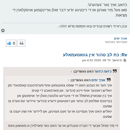
כ'האב אויך נאר 'געהערט'.
סאו וועל מיר ווארטן אז די ריכטיגע יודעי דבר זאלן אריינקומען אויסקלארן די
מציאות.
וּבְכֵן רָאִיתִי רְשָׁעִים קְבוּרִים וָבָאוּ וּמִמָּקוֹם קָדוֹשׁ יְהַלֵּכוּ...
צ
ו
ר
אורך ימים
אקטיווער באניצער
8
י
ק
א
Re: כת לב טהור אין גוואטעמאלע
ר
ו
פ
מיטוואך יולי 08, 2026 4:52 pm
י
א
ף
ו
ס
כ'זעה כ'הער
האט געשריבן:
↑
ט
אורך ימים
האט געשריבן:
↑
איך הער אז נעכטן האט די שופט צוגענומען אויף פערמינענט קאסטעדי פון
יואליש ראוזנער אויף זיינע קינדער, און פארמאכט די קעיס.
איך בין שטארק מתפלל אז די איבריגע עלטערן וועלן זיך אויפוועקן און
בצייטנס אפלאזן לב טהור און ראטעווען זייערע קינדער איידער עס ווערט צו
שפעט.
יואליש האט אויך געמיינט אז ער וועט געווינען, און ליידער איז שוין יעצט צו
שפעט.
זיי מיר מוחל אבער די חברה טענה'ען אז ער האט נאר פארלוירן א מאושען וואס