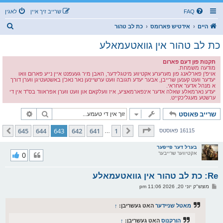
FAQ
שרייב זיך איין
לאגין
ז
היים
אידטיש פארומס
כת לב טהור
ו
כת לב טהור אין גוואטעמאלע
ך
תקנות פון דעם פארום
מודעה משמחת.
אויפ'ן פארלאנג פון מערערע אקטיווע מיטגלידער, האבן מיר געעפנט איין נייע פארום וואו
יעדער וועט קענען שרייבן, אבער יעדע תגובה וועט ערשיינען נאר נאכ'ן באשטעטיגן ווערן דורך
א מנהל אדער אחראי.
יעדע נארמאלע שאלה אדער אינפארמאציע, איז וועלקאם און וועט ווערן אפראווד בס"ד אין די
ערשטע מעגליכקייט.
זוך
פארגעשרי
שרייב פאוסט
בלאט
643
פון
645
645
644
643
642
641
1
פריערדיגע
קומענדיגע
16115 פאוסטס
…
בערל דער פייפער
אקטיווער שרייבער
0
Re: כת לב טהור אין גוואטעמאלע
פ
מוצש"ק יוני 20, 2026 11:06 pm
א
ו
ס
מאטל שניידער
האט געשריבן:
↑
ט
הורקנוס
האט געשריבן:
↑