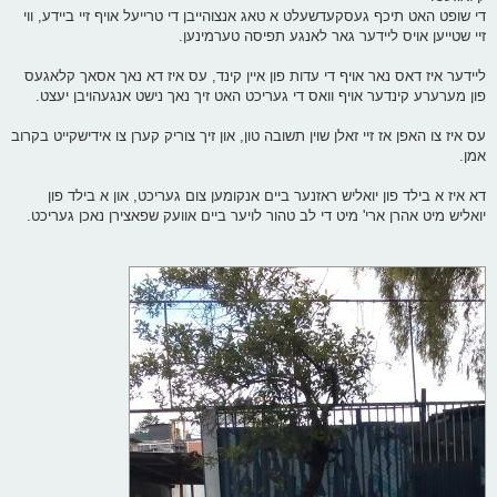
די שופט האט תיכף געסקעדשעלט א טאג אנצוהייבן די טרייעל אויף זיי ביידע, ווי
זיי שטייען אויס ליידער גאר לאנגע תפיסה טערמינען.
ליידער איז דאס נאר אויף די עדות פון איין קינד, עס איז דא נאך אסאך קלאגעס
פון מערערע קינדער אויף וואס די געריכט האט זיך נאך נישט אנגעהויבן יעצט.
עס איז צו האפן אז זיי זאלן שוין תשובה טון, און זיך צוריק קערן צו אידישקייט בקרוב
אמן.
דא איז א בילד פון יואליש ראזנער ביים אנקומען צום געריכט, און א בילד פון
יואליש מיט אהרן ארי' מיט די לב טהור לויער ביים אוועק שפאצירן נאכן געריכט.