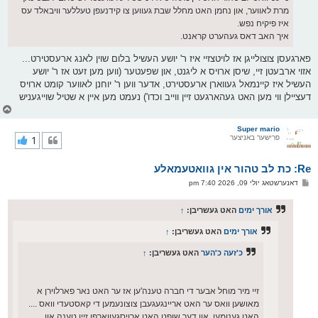
מרת לאווער, און נחמן האט מחלל שבת געווען צו קידנעפן טעללער וויבאלד עס
איז פיקיח נפש.
איך האב דאס געהערט קראנט.
פארגעסן צוצולייגן אז לויטצזיי איז ר' יושע העשיל בלום שוין לאנג ארעסטירט...
אזוי ארבעטן זיי, שיסן ארויס א ליגנט, און שפעטער (ווען מען זעט אז ר' יושע
העשיל איז קיינמאל געווארן ארעסטירט, אדער ווען ר' יוחנן לאווער קומט ארויס
דעציילן ווי מען האט געהארגעט זיין ווייב וכדו') נעמט מען איין א שטיל שוייגעניש
צ
ו
ר
Super mario
פרישער באניצער
1
י
ק
א
Re: כת לב טהור אין גוואטעמאלע
ר
ו
פ
דאנערשטאג יולי 09, 2026 7:40 pm
י
א
ף
ו
ס
אורך ימים
האט געשריבן:
↑
ט
אורך ימים
האט געשריבן:
↑
כ'זעה כ'הער
האט געשריבן:
↑
זיי מיר מוחל אבער די חברה טענה'ען אז ער האט נאר פארלוירן א
מאושען וואס ער האט אריינגעגעבן צוצונעמען די קאסטעדי וואס ....
האט גענומען, און דער שופט האט ארויסגעווארפן זיין טענה און