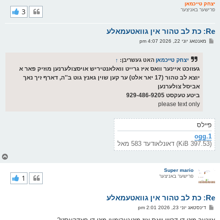
ר
יצחק טייכמאן
פרישער באניצער
3
י
ק
א
Re: כת לב טהור אין גוואטעמאלע
ר
ו
פ
מאנטאג יוני 22, 2026 4:07 pm
י
א
ף
ו
ס
יצחק טייכמאן
האט געשריבן:
↑
ט
געזוכט איינער וואס איז גרייט וואלאנטיריש אויסצולערנען מוזיק פאר א
יוצא לב טהור (17 יאר אלט) ער קען שוין גאנץ גוט ב''ה, דארף זיך נאך
אביסל צולערנען
ביטע טעקסט 929-486-9205
please text only
פיילס
1.ogg
(397.53 KiB) דאונלאודעד 583 מאל
צ
ו
ר
Super mario
פרישער באניצער
1
י
ק
א
Re: כת לב טהור אין גוואטעמאלע
ר
ו
פ
דינסטאג יוני 23, 2026 2:01 pm
י
א
ף
ו