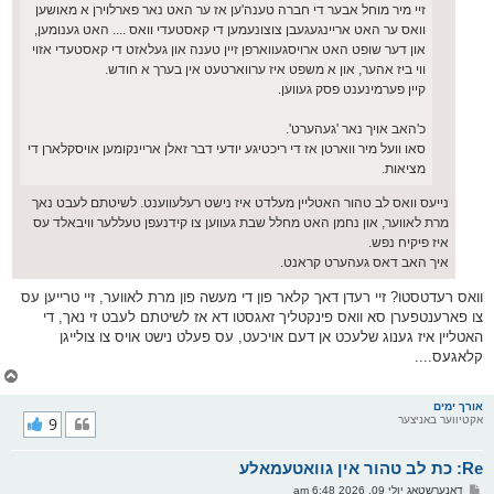
זיי מיר מוחל אבער די חברה טענה'ען אז ער האט נאר פארלוירן א מאושען
וואס ער האט אריינגעגעבן צוצונעמען די קאסטעדי וואס .... האט גענומען,
און דער שופט האט ארויסגעווארפן זיין טענה און געלאזט די קאסטעדי אזוי
ווי ביז אהער, און א משפט איז ערווארטעט אין בערך א חודש.
קיין פערמינענט פסק געווען.
כ'האב אויך נאר 'געהערט'.
סאו וועל מיר ווארטן אז די ריכטיגע יודעי דבר זאלן אריינקומען אויסקלארן די
מציאות.
נייעס וואס לב טהור האטליין מעלדט איז נישט רעלעווענט. לשיטתם לעבט נאך
מרת לאווער, און נחמן האט מחלל שבת געווען צו קידנעפן טעללער וויבאלד עס
איז פיקיח נפש.
איך האב דאס געהערט קראנט.
וואס רעדטסטו? זיי רעדן דאך קלאר פון די מעשה פון מרת לאווער, זיי טרייען עס
צו פארענטפערן סא וואס פינקטליך זאגסטו דא אז לשיטתם לעבט זי נאך, די
האטליין איז גענוג שלעכט אן דעם אויכעט, עס פעלט נישט אויס צו צולייגן
קלאגעס....
צ
ו
ר
אורך ימים
אקטיווער באניצער
9
י
ק
א
Re: כת לב טהור אין גוואטעמאלע
ר
ו
פ
דאנערשטאג יולי 09, 2026 6:48 am