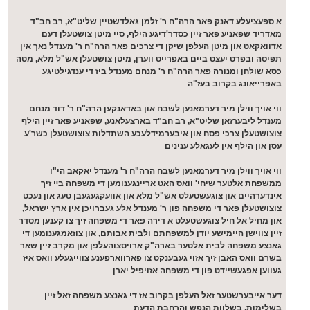
א ספעציעלע דאנק פאר הרה"ח ר' זלמן גאלדשטיין שליט"א, רב חב"ד
מאדריד שפאניע פאר זיין כסדר'דיגע הילף, סיי מיטן צושטעלן דעם
אדוואקאט און מיטן העלפן שיקן די צרכים פאר הרה"ח ר' מענדל נאך אין
תפיסה ובפרט יעצט ביים באפרייט ווערן, מיטן צושטעלן אש"ל מלא, מטה
כסא שולחן ומנורה פאר הרה"ח ר' מנחם מענדל ביז די ענדגילטיגע
באפרייאונג בקרוב בעז"ה
ווי אויך ווילן מיר דערמאנען לשבח און באדאנקען הרה"ח ר' דוד מנחם
מענדל ליבערזאן שליט"א, רב חב"ד בארצעלאנע, שפאניע פאר זיין הילף
צוצושטעלן צרכי פסח און איבערמידלעכע השתדלות צוצושטעלן כשר'ע
עסן און הילף אין לעגאלע ענינים
ווי אויך ווילן מיר דערמאנען לשבח הרה"ח ר' מענדל יאקאב הי"ו
ממשפחת אלטער שיחי' וואס האט אריינגענומען די משפחה בײ זיך
אינדערהיים און צוגעשטעלט אש"ל מלא און אוועקגעגעבן טעג און נעכט
צוצושטעלן פאר די משפחה פון ר' מענדל אלע געברויכן אין ארץ ישראל,
און מחיל אל חיל צוגעשטעלט א דירה פאר די משפחה זיך צו קענען מסדר
זיין צווישן היימישע יודן למשפחתם ולבית אבותם, און צוזאמגענומען די
גאנצע משפחה לבית אלטער בארה"ק ארויסצוהעלפן און מקרב זיין שאר
בשרם וואס האבן זיך אזוי געבענקט צו פארווארפענע צווייגעלע וואס איז
געווען אפגעשיידט פון די משפחה אזויפיל יארן
דער אייבערשטער זאל העלפן בקרוב אז די גאנצע משפחה זאל זיין
בשלימות, בשלוות הנפש והרחבת הדעת