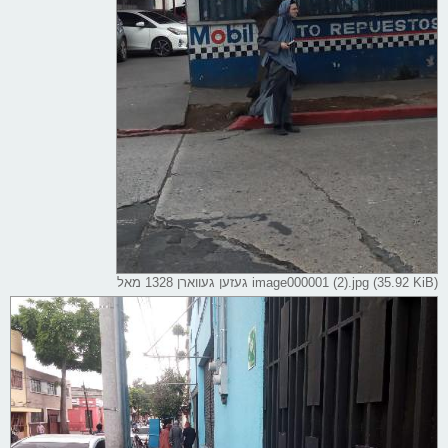
image000001 (2).jpg (35.92 KiB) געזען געווארן 1328 מאל