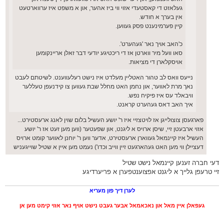
געלאזט די קאסטעדי אזוי ווי ביז אהער, און א משפט איז ערווארטעט
אין בערך א חודש.
קיין פערמינענט פסק געווען.
כ'האב אויך נאר 'געהערט'.
סאו וועל מיר ווארטן אז די ריכטיגע יודעי דבר זאלן אריינקומען
אויסקלארן די מציאות.
נייעס וואס לב טהור האטליין מעלדט איז נישט רעלעווענט. לשיטתם לעבט
נאך מרת לאווער, און נחמן האט מחלל שבת געווען צו קידנעפן טעללער
וויבאלד עס איז פיקיח נפש.
איך האב דאס געהערט קראנט.
פארגעסן צוצולייגן אז לויטצזיי איז ר' יושע העשיל בלום שוין לאנג ארעסטירט...
אזוי ארבעטן זיי, שיסן ארויס א ליגנט, און שפעטער (ווען מען זעט אז ר' יושע
העשיל איז קיינמאל געווארן ארעסטירט, אדער ווען ר' יוחנן לאווער קומט ארויס
דעציילן ווי מען האט געהארגעט זיין ווייב וכדו') נעמט מען איין א שטיל שוייגעניש
דעי חברה זענען קיינמאל נישט שטיל
זיי טרעפן גלייך א ליגנט אפצוענטפערן א פריערדיגע
לערן דיך פון מעריא
געפאלן איין מאל און נאכאמאל אבער געבט נישט אויף נאר אזוי קימט מען אן