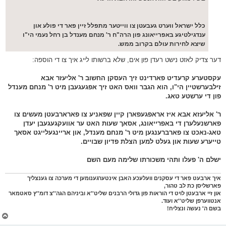
כלל ישראל ווערט געבעטן צו ווייטער מתפלל זיין פאר די פולע און
ענדגילטיגע באפרייאונג פון הרה"ח ר' מנחם מענדל בן רחל נעמי הי"ו
שיצא לחירות עולם בקרוב ממש.
דער צדיק לאזט נישט רעדן פון אים, שלא ברשותו לייג איך צו די הוספה:
עקסטערע קרעדיט פארדינט זיך העסקן החשוב ר' אליעזר אבא
זילבערשטיין הי"ו, הוא הגבר וואס האט זיך אפגעגעבן מיט ר' מנחם מענדל
פון די ערשטע טאג.
ר' אליעזא אבא איז אראפגעפארן קיין שפאניע צו פארארבעטן מעשים צו
פארשנעלערן די באפרייאונג, אסאך שעות האט ער אוועקגעגעבן יעדן
טאג-נאכט צו פארברענגען מיט ר' מנחם מענדל, און אריינגעלייגט אסאך
טייערע שעות און געלט למען הצלת פדיון שבויים.
ישלם ה' פעלו ותהי משכורתו שלימה מעם השם
איך ארבעט פאר די עסקנים וועלעכע האבן אינטערגענומען די מערכה צו גענצליך
פארשליסן כת לב טהור,
און זיי ארבעטן לויט די הוראות פון גדולי הרבנים שליט''א וביניהם הגה''צ דומ''ץ סאטמאר
אנטווערפן שליט''א ועוד.
בשם ה' נעשה ונצליח!
צ
ו