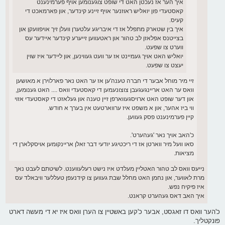
איך הער אז נעכטן האט די שופט צוגענומען אויף פערמינענט
קאסטעדי פון יואליש ראוזנער אויף זיינע קינדער, און פארמאכט די
קעיס.
איך בין שטארק מתפלל אז די איבריגע עלטערן וועלן זיך אויפוועקן און
בצייטנס אפלאזן לב טהור און ראטעווען זייערע קינדער איידער עס
ווערט צו שפעט.
יואליש האט אויך געמיינט אז ער וועט געווינען, און ליידער איז שוין
יעצט צו שפעט.
זיי מיר מוחל אבער די חברה טענה'ען אז ער האט נאר פארלוירן א מאושען
וואס ער האט אריינגעגעבן צוצונעמען די קאסטעדי וואס .... האט גענומען,
און דער שופט האט ארויסגעווארפן זיין טענה און געלאזט די קאסטעדי אזוי
ווי ביז אהער, און א משפט איז ערווארטעט אין בערך א חודש.
קיין פערמינענט פסק געווען.
כ'האב אויך נאר 'געהערט'.
סאו וועל מיר ווארטן אז די ריכטיגע יודעי דבר זאלן אריינקומען אויסקלארן די
מציאות.
נייעס וואס לב טהור האטליין מעלדט איז נישט רעלעווענט. לשיטתם לעבט נאך
מרת לאווער, און נחמן האט מחלל שבת געווען צו קידנעפן טעללער וויבאלד עס
איז פיקיח נפש.
איך האב דאס געהערט קראנט.
כ'הער וואס דו זאגסט, אבער כ'קען באשטיין צו הערן וואס איז יא די מעשה דארט
פונקטליך.