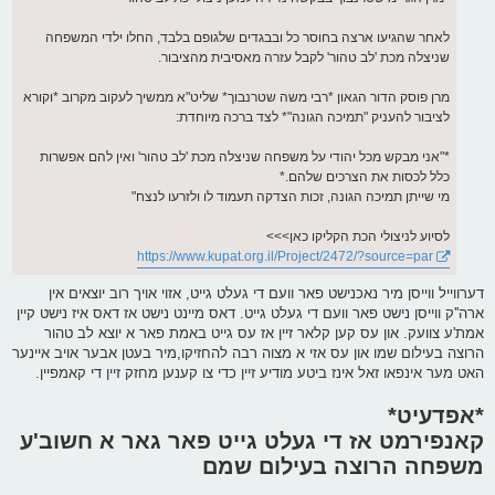
לאחר שהגיעו ארצה בחוסר כל ובבגדים שלגופם בלבד, החלו ילדי המשפחה
שניצלה מכת 'לב טהור' לקבל עזרה מאסיבית מהציבור.
מרן פוסק הדור הגאון *רבי משה שטרנבוך* שליט"א ממשיך לעקוב מקרוב *וקורא
לציבור להעניק "תמיכה הגונה"* לצד ברכה מיוחדת:
*"אני מבקש מכל יהודי על משפחה שניצלה מכת 'לב טהור' ואין להם אפשרות
כלל לכסות את הצרכים שלהם.*
מי שייתן תמיכה הגונה, זכות הצדקה תעמוד לו ולזרעו לנצח"
לסיוע לניצולי הכת הקליקו כאן>>>
https://www.kupat.org.il/Project/2472/?source=par
דערווייל ווייסן מיר נאכנישט פאר וועם די געלט גייט, אזוי אויך רוב יוצאים אין
ארה''ק ווייסן נישט פאר וועם די געלט גייט. דאס מיינט נישט אז דאס איז נישט קיין
אמת'ע צוועק. און עס קען קלאר זיין אז עס גייט באמת פאר א יוצא לב טהור
הרוצה בעילום שמו און עס אזי א מצוה רבה להחזיקו,מיר בעטן אבער אויב איינער
האט מער אינפאו זאל אינז ביטע מודיע זיין כדי צו קענען מחזק זיין די קאמפיין.
*אפדעיט*
קאנפירמט אז די געלט גייט פאר גאר א חשוב'ע
משפחה הרוצה בעילום שמם