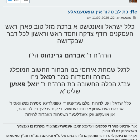
ק
א
Re: כת לב טהור אין גוואטעמאלע
ר
ו
פ
מאנטאג יוני 22, 2026 11:09 am
י
א
ף
ו
כלל ישראל וואונטשט א ברכת מזל טוב פארן ראש
ס
העסקנים רודף צדקה וחסד ראש וראשון לכל דבר
ט
שבקדושה
הרה''ח ר'
אברהם גרינהוט
הי''ו
לרגל שמחת אירוסי בנו הבחור החשוב המופלג
בתורה וחסידות כמר
רפאל
ני''ו
עב''ג הכלה החשובה בת הרה''ח ר'
יואל פאזען
שליט''א
כלל ישראל וועט לדורות עולם געדענקן די געוואלדיגע מסירת נפש וואס ר'
אברהם האט געטון ארויסצוראטעווען די קינדערלעך פון לב טהור,
און אוועקשטעלן צענדליגער משפחות מעבדות לחירות
איך ארבעט פאר די עסקנים וועלעכע האבן אינטערגענומען די מערכה צו גענצליך
פארשליסן כת לב טהור,
און זיי ארבעטן לויט די הוראות פון גדולי הרבנים שליט''א וביניהם הגה''צ דומ''ץ סאטמאר