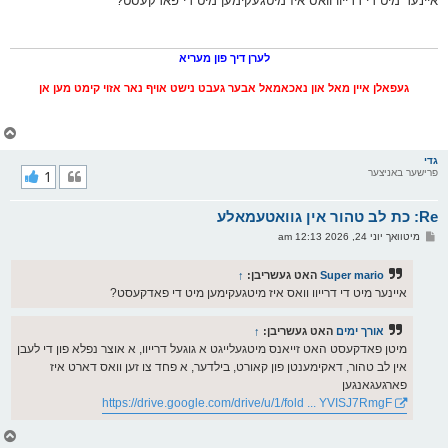
איינער מיט די דרייוו וואס איז מיטגעקימען מיט די פאדקעסט?
ס
ט
לערן דיך פון מעריא
געפאלן איין מאל און נאכאמאל אבער געבט נישט אויף נאר אזוי קימט מען אן
צ
ו
ר
גדי
פרישער באניצער
1
י
ק
א
Re: כת לב טהור אין גוואטעמאלע
ר
ו
פ
מיטוואך יוני 24, 2026 12:13 am
י
א
ף
ו
ס
Super mario
האט געשריבן:
↑
ט
איינער מיט די דרייוו וואס איז מיטגעקימען מיט די פאדקעסט?
אורך ימים
האט געשריבן:
↑
מיטן פאדקעסט האט זייאנס מיטגעלייגט א גוגעל דרייוו, א אוצר נפלא פון די לעבן
אין לב טהור, דאקימענטן פון קאורט, בילדער, א פחד צו זען וואס דארט איז
פארגעגאנגען
https://drive.google.com/drive/u/1/fold ... YVISJ7RmgF
צ