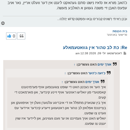
כ'האב מורא אז ס'איז נישט סתם געהאקט ליגנט אין דער וועלט אריין, נאר אויב
עפעס האבן זיי משנה געווען א האלבע מעשה.
וּבְכֵן רָאִיתִי רְשָׁעִים קְבוּרִים וָבָאוּ וּמִמָּקוֹם קָדוֹשׁ יְהַלֵּכוּ...
צ
ו
ר
בית הכנסת
פרישער באניצער
0
י
ק
א
Re: כת לב טהור אין גוואטעמאלע
ר
ו
פ
דאנערשטאג יולי 09, 2026 12:38 am
י
א
ף
ו
ס
אורך ימים
האט געשריבן:
↑
ט
כ'זעה כ'הער
האט געשריבן:
↑
אורך ימים
האט געשריבן:
↑
איך הער אז נעכטן האט די שופט צוגענומען אויף פערמינענט
קאסטעדי פון יואליש ראוזנער אויף זיינע קינדער, און פארמאכט די
קעיס.
איך בין שטארק מתפלל אז די איבריגע עלטערן וועלן זיך אויפוועקן און
בצייטנס אפלאזן לב טהור און ראטעווען זייערע קינדער איידער עס
ווערט צו שפעט.
יואליש האט אויך געמיינט אז ער וועט געווינען, און ליידער איז שוין
יעצט צו שפעט.