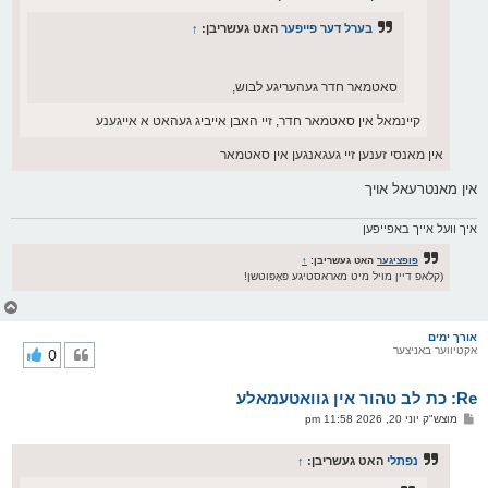
בערל דער פייפער
האט געשריבן:
↑
סאטמאר חדר געהעריגע לבוש,
קיינמאל אין סאטמאר חדר, זיי האבן אייביג געהאט א אייגענע
אין מאנסי זענען זיי געגאנגען אין סאטמאר
אין מאנטרעאל אויך
איך וועל אייך באפייפען
פופציגער
האט געשריבן:
↑
(קלאפ דיין מויל מיט מאראסטיגע פּאָפּוטשן!
צ
ו
ר
אורך ימים
אקטיווער באניצער
0
י
ק
א
Re: כת לב טהור אין גוואטעמאלע
ר
ו
פ
מוצש"ק יוני 20, 2026 11:58 pm
י
א
ף
ו
ס
נפתלי
האט געשריבן:
↑
ט