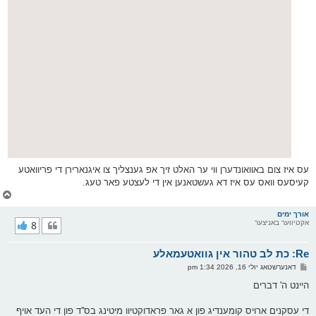
עס איז צום באוואונדערן ווי ער האלט זיך אפ גענצליך צו איגנארירן די פריוואטע
קעיסעס וואס עס איז דא געשטאנען אין די לעצטע פאר טעג.
צ
ו
ר
אורך ימים
אקטיווער באניצער
8
י
ק
א
Re: כת לב טהור אין גוואטעמאלע
ר
ו
פ
דאנערשטאג יולי 16, 2026 1:34 pm
י
א
ף
ו
היינט ה' דברים
ס
ט
די עסקנים ארויס קומענדיג פון א גאר פראדוקטיוו מיטינג בס''ד פון די העד אויף