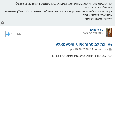
איך ארבעט פאר די עסקנים וועלעכע האבן אינטערגענומען די מערכה צו גענצליך
פארשליסן כת לב טהור,
און זיי ארבעטן לויט די הוראות פון גדולי הרבנים שליט''א וביניהם הגה''צ דומ''ץ סאטמאר
אנטווערפן שליט''א ועוד.
בשם ה' נעשה ונצליח!
צ
ו
ר
על פי תורה
אקטיווער שרייבער
9
י
ק
א
Re: כת לב טהור אין גוואטעמאלע
ר
ו
פ
דינסטאג יולי 14, 2026 10:26 pm
י
א
ף
ו
אפדעיט פון ר' יצחק טייכמאן מאנטאג דברים
ס
ט