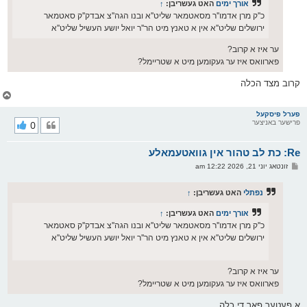
אורך ימים
האט געשריבן:
↑
כ''ק מרן אדמו''ר מסאטמאר שליט''א ובנו הגה''צ אבדק''ק סאטמאר
ירושלים שליט''א אין א טאנץ מיט הר''ר יואל יושע העשיל שליט''א
ער איז א קרוב?
פארוואס איז ער געקומען מיט א שטריימל?
קרוב מצד הכלה
צ
ו
ר
פערל פיסקעל
פרישער באניצער
0
י
ק
א
Re: כת לב טהור אין גוואטעמאלע
ר
ו
פ
זונטאג יוני 21, 2026 12:22 am
י
א
ף
ו
ס
נפתלי
האט געשריבן:
↑
ט
אורך ימים
האט געשריבן:
↑
כ''ק מרן אדמו''ר מסאטמאר שליט''א ובנו הגה''צ אבדק''ק סאטמאר
ירושלים שליט''א אין א טאנץ מיט הר''ר יואל יושע העשיל שליט''א
ער איז א קרוב?
פארוואס איז ער געקומען מיט א שטריימל?
א פעטער פאר די כלה