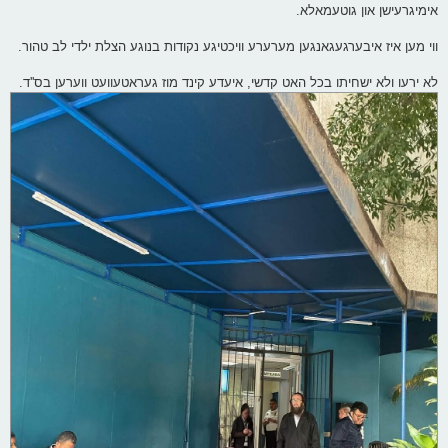
אימיגרעישן און גוטעמאלא.
ווי מען איז איבערגעגאנגען מערערע וויכטיגע נקודות בנוגע הצלת ילדי לב טהור.
לא ירעו ולא ישחיתו בכל האט קדשי, איעדע קינד מוז געראטעוועט ווערען בס''ד.