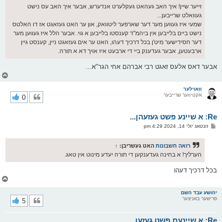
זייער שיין! איך האב געהאט געקלערט אנדערש, אבער איך האב עס נישט
געוואלט שרייבען...
שמעי איז געווען מער דער שארפער ליטוואק, און ער האט געזאגט אז דו האלטס
נישט ביים בלייבען אין ביהמ"ד קענסטו בלייבען א גוי. אבער הלל איז געווען מער
דער חסידישער מיט'ן בכל דרכיך דעהו, האט ער אים געזאגט ניין, קענסט גיין
ארבעטען, אבער געדענק ביי די ארבעט איז אויך דא א תורה.
אבער דאס אלעס זאגט רבי אברהם אחי הגר"א...
צ
ו
ר
וואוילער
אקטיווער שרייבער
0
י
ק
א
Re: א שיינע פשט געזעהן...
ר
ו
פ
זונטאג יולי 14, 2024 4:29 pm
י
א
ף
ו
ס
רואה חשבונות
האט געשריבן:
↑
ט
הערליך! א בחינה געדענקען די תורה יעדע מינוט אין טאג.
בכל דרכיך דעהו
צ
ו
ר
יהושע עבד השם
פרישער באניצער
5
י
ק
א
Re: א שיינעם פשט געזען…
ר