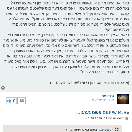
פארוואס האט מרים אויסגעוועלט צו זאגן דווקא די פסוק פון די גאנצע שירה?
נאר לכאורה דארף מען פארשטיין, וואס האט דער סוס שלעכטס געטוהן אז עס
קומט זיך אים אזא שטראף? ממילא דער רכבו איז דאך א רשע א מצרי! און האט
געפייניגט די אידן! אבער דער סוס האט דאך גארנישט געטוהן? נאר וויבאלד ער
האט צוגעהאלפן די מצרי אויספירען זיינע שלעכטע מעשים, קומט זיך אים די
זעלבע שטראף!
די גמרא אין ברכות זאגט אז די זכות וואס די פרויען האבן, איז מיט דעם וואס זיי
העלפן צו אז די מענער זאלן קענען זיצן און לערנען! איז פון ווי זעהט מען אז איינער
וואס העלפט צו איז די זעלבע ווי דער וואס טוט אליינס? דאס זעהט מען פון די סוס
וואס איז נאר געווען א מסיייע לדבר עבירה, און ער איז געשטראפט געווארן די
זעלבע ווי די מצרי די עושה עבירה אליינס, איז דאך זיכער מדה טובה מרובה! אז
די פרויען וואס העלפן זייער מענער צו לערנען און דאווענען, וועלן אויך באקומען די
זעלבע שכר ווי די מענער אליינס! וועגן דעם האבן די פרויען דווקא געזינגען די
פסוק פון "סוס ורכבו רמה בים".
(א גוטע תורה צו זאגן ווען די ווייב/שוויגער הערט....)
צ
ו
ר
שינאווער
אקטיווער שרייבער
0
י
ק
א
Re: א שיינעם פשט געזען…
ר
ו
פ
דינסטאג יוני 09, 2026 5:30 pm
י
א
ף
ו
ס
יהושע עבד השם
האט געשריבן:
↑