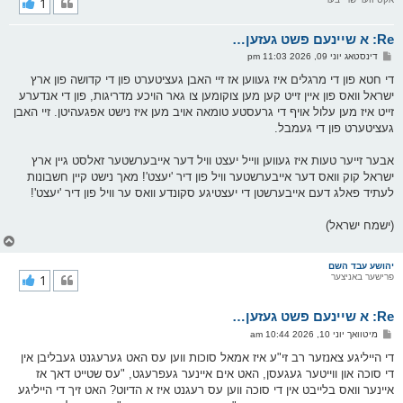
1
י
ק
א
Re: א שיינעם פשט געזען…
ר
ו
פ
דינסטאג יוני 09, 2026 11:03 pm
י
א
ף
ו
די חטא פון די מרגלים איז געווען אז זיי האבן געציטערט פון די קדושה פון ארץ
ס
ישראל וואס פון איין זייט קען מען צוקומען צו גאר הויכע מדריגות, פון די אנדערע
ט
זייט איז מען עלול אויף די גרעסטע טומאה אויב מען איז נישט אפגעהיטן. זיי האבן
געציטערט פון די געמבל.
אבער זייער טעות איז געווען ווייל יעצט וויל דער אייבערשטער זאלסט גיין ארץ
ישראל קוק וואס דער אייבערשטער וויל פון דיר 'יעצט'! מאך נישט קיין חשבונות
לעתיד פאלג דעם אייבערשטן די יעצטיגע סקונדע וואס ער וויל פון דיר 'יעצט'!
(ישמח ישראל)
צ
ו
ר
יהושע עבד השם
פרישער באניצער
1
י
ק
א
Re: א שיינעם פשט געזען…
ר
ו
פ
מיטוואך יוני 10, 2026 10:44 am
י
א
ף
ו
די הייליגע צאנזער רב זי"ע איז אמאל סוכות ווען עס האט גערעגנט געבליבן אין
ס
די סוכה און ווייטער געגעסן, האט אים איינער געפרעגט, "עס שטייט דאך אז
ט
איינער וואס בלייבט אין די סוכה ווען עס רעגנט איז א הדיוט? האט זיך די הייליגע