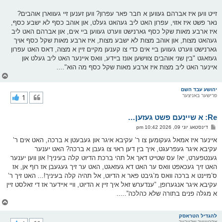
זייט ווען איז אברהם געווען א חבר פאר עפרון? ווען זענען זיי געווארן אוהבים?
נאר פשט איז אזוי, עפרון האט ליב געהאט געלט, און אוהב כסף לא ישבע כסף,
איז ארבע מאות שקל כסף גארנישט ווערט געווען ביי אים, און אברהם האט ליב
געהאט מצות, און אוהב מצות לא ישבע מצות, איז ארבע מאות שקל כסף אויך
גארנישט ווערט געווען ביי אים כדי צו קענען מקיים זיין א מצוה, דאס האט עפרון
געזאגט "בין שני אוהבים צווישען אונז ביידע, וואס איינער האט ליב געלט און
איינער האט ליב מצות איז ארבע מאות שקל כסף מה הוא"....
צ
ו
ר
יהושע עבד השם
פרישער באניצער
1
י
ק
א
Re: א שיינעם פשט געזען…
ר
ו
פ
דינסטאג יוני 09, 2026 10:42 pm
י
א
ף
ו
איינער איז אמאל געקומען צו ר’ עקיבא איגר און געבעטן א ברכה, האט אים ר’
ס
עקיבא איגר געפרעגט, איך בין דען ראוי צו געבן א ברכה? האט יענער
ט
גענטפערט, יא! עס שטייט דאך אל תהי ברכת הדיוט קלה בעיניך! און ווען יענער
האט זיך געכאפט וואס ער האט דא געזאגט, האט ער זיך געגעבן אז רוף אן, אז
ס’מיינט א ברכה וואס מ’גיבט פאר א הדיוט, אל תהיה קלה בעיניך!... האט זיך ר’
עקיבא איגר אנגערופן, ”ענדערש זאל איך זיין א הדיוט, וויי איידער אז די זאלסט זיין
א מגלה פנים בתורה שלא כהלכה”.....
צ
ו
ר
להגדיל הטראסק
אקטיווער שרייבער