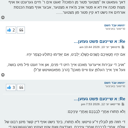
דאך געזאגט אז "מצטער פטור מן הסוכה? זאגט אים ר’ חיים גערעכט אז אויף
מצות סוכה איז דא א פטור אויב מ’איז א מצטער, אבער אויף מצות הכנסת
אורחים איז נישט דא קיין פטור פון מצטער......
צ
ו
ר
יהושע עבד השם
פרישער באניצער
2
י
ק
א
Re: א שיינעם פשט געזען…
ר
ו
פ
מיטוואך יוני 10, 2026 10:44 am
י
א
ף
ו
אִם יִהְיוּ חֲטָאֵיכֶם כַּשָּׁנִים-כַּשֶּׁלֶג יַלְבִּינוּ, אִם יַאְדִּימוּ כַּתּוֹלָע-כַּצֶּמֶר יִהְיוּ.
ס
ט
”אויב די עבירות אייערער מאכט אייך רויט די פנים, און איר זענט פיל מיט בושה,
וועל איך אייך העלפן עס ווייס מאכן!” (הרב מפאנאוויטש זצ”ל)
צ
ו
ר
יהושע עבד השם
פרישער באניצער
3
י
ק
א
Re: א שיינעם פשט געזען…
ר
ו
פ
פרייטאג יוני 12, 2026 7:53 pm
י
א
ף
ו
וְלֹא תָתוּרוּ אַחֲרֵי לְבַבְכֶם וְאַחֲרֵי עֵינֵיכֶם:
ס
ט
די חוזה פון לובלין זי"ע טייטש: וְלֹא תָתוּרוּ, בינד נישט אויף דיין קשר מיטן רבונו של
עולם, אַחֲרֵי לְבַבְכֶם וְאַחֲרֵי עֵינֵיכֶם, נאכדעם וואס עטץ זענטץ נאכגעגאנגען די