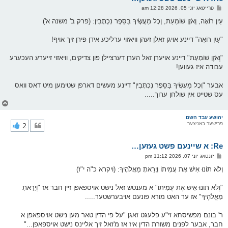
ו
פ
פרייטאג יוני 05, 2026 12:28 am
י
א
ף
ו
עַיִן רוֹאָה, וְאֹזֶן שׁוֹמַעַת, וְכָל מַעֲשֶׂיךָ בַּסֵּפֶר נִכְתָּבִין: (פרק ב' משנה א')
ס
ט
"עַיִן רוֹאָה" דיינע אויגן זאלן זעהן וויאזוי ערליכע אידן פירן זיך אויף!
"וְאֹזֶן שׁוֹמַעַת" דיינע אויערן זאל הערן דערציילן פון צדיקים, וויאזוי זייערע העכערע
עבודה איז געווען!
אבער "וְכָל מַעֲשֶׂיךָ בַּסֵּפֶר נִכְתָּבִין" דיינע מעשים דארפן שטימען מיט דאס וואס
עס שטייט אין שולחן ערוך.....
צ
ו
ר
יהושע עבד השם
פרישער באניצער
2
י
ק
א
Re: א שיינעם פשט געזען…
ר
ו
פ
זונטאג יוני 07, 2026 11:12 pm
י
א
ף
ו
וְלֹא תוֹנוּ אִישׁ אֶת עֲמִיתוֹ וְיָרֵאתָ מֵאֱלֹהֶיךָ: (ויקרא כ"ה י"ז)
ס
ט
"וְלֹא תוֹנוּ אִישׁ אֶת עֲמִיתוֹ" א מענטש זאל נישט אויספאפן זיין חבר אז "וְיָרֵאתָ
מֵאֱלֹהֶיךָ" אז ער האט מורא פונעם אויבערשטער.....
ר' בונם מפשיסחא זי"ע פלעגט זאגן "על פי הדין טאר מען נישט אויספאפן א
חבר, אבער לפנים משורת הדין איז אז מ'זאל זיך אליינס נישט אויספאפן..."