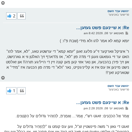
צ
ו
ר
יהושע עבד השם
פרישער באניצער
2
י
ק
א
Re: א שיינעם פשט געזען…
ר
ו
פ
מאנטאג יוני 08, 2026 8:42 am
י
א
ף
ו
יומא קמא לא אמר להו ולא מידי (שבת פ"ו: )
ס
ט
ר' איציקל ווארקער זי"ע פלעג זאגן "יומא קמא" די ערשטע טאג, "לא, אמר להו"
האט ער זיי געזאגט וועגן די מדה פון "לא", אז מ'דארף זיך האלטן ווי א גארנישט,
און זיך פירן בהכנעה, און נאר אזוי קען מען קונה זיין די הייליגע תורה!! און זאלסט
נישט מיינען אז עס איז א קלייניגקייט, נאר "ולא" די מדה פון הכנעה איז "מידי" א
שטארקע זאך!!
צ
ו
ר
יהושע עבד השם
פרישער באניצער
1
י
ק
א
Re: א שיינעם פשט געזען…
ר
ו
פ
מאנטאג יוני 08, 2026 2:28 pm
י
א
ף
ו
אֱמֹר אֶל הַכֹּהֲנִים: זאגט רש"י, אֱמֹר... וְאָמַרְתָּ, לְהַזְהִיר גְּדוֹלִים עַל הַקְּטַנִּים.
ס
ט
זאגט די גאון ר' משה פיינשטיין זצ"ל, ווען עס קומט צו "לְהַזְהִיר גְּדוֹלִים עַל
הַקְּטַנִּים" די ווילסט עפעס זאגן פאר דיין קינד און אים מחנך זיין, און בכלל ווען עס