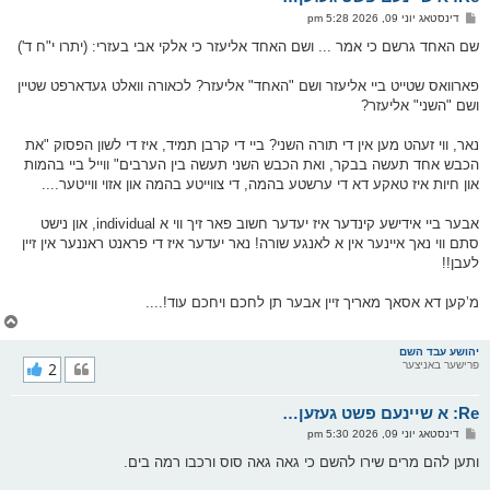
ו
פ
דינסטאג יוני 09, 2026 5:28 pm
י
א
ף
ו
שם האחד גרשם כי אמר ... ושם האחד אליעזר כי אלקי אבי בעזרי: (יתרו י"ח ד')
ס
ט
פארוואס שטייט ביי אליעזר ושם "האחד" אליעזר? לכאורה וואלט געדארפט שטיין
ושם "השני" אליעזר?
נאר, ווי זעהט מען אין די תורה השני? ביי די קרבן תמיד, איז די לשון הפסוק "את
הכבש אחד תעשה בבקר, ואת הכבש השני תעשה בין הערבים" ווייל ביי בהמות
און חיות איז טאקע דא די ערשטע בהמה, די צווייטע בהמה און אזוי ווייטער....
אבער ביי אידישע קינדער איז יעדער חשוב פאר זיך ווי א individual, און נישט
סתם ווי נאך איינער אין א לאנגע שורה! נאר יעדער איז די פראנט ראננער אין זיין
לעבן!!
מ’קען דא אסאך מאריך זיין אבער תן לחכם ויחכם עוד!....
צ
ו
ר
יהושע עבד השם
פרישער באניצער
2
י
ק
א
Re: א שיינעם פשט געזען…
ר
ו
פ
דינסטאג יוני 09, 2026 5:30 pm
י
א
ף
ו
ותען להם מרים שירו להשם כי גאה גאה סוס ורכבו רמה בים.
ס
ט