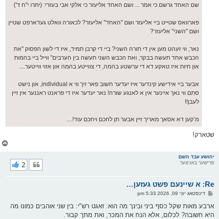
ט
שם האחד גרשם כי אמר ... ושם האחד אליעזר כי אלקי אבי בעזרי: (יתרו י"ח ד')
פארוואס שטייט ביי אליעזר ושם "האחד" אליעזר? לכאורה וואלט געדארפט שטיין
ושם "השני" אליעזר?
נאר, ווי זעהט מען אין די תורה השני? ביי די קרבן תמיד, איז די לשון הפסוק "את
הכבש אחד תעשה בבקר, ואת הכבש השני תעשה בין הערבים" ווייל ביי בהמות
און חיות איז טאקע דא די ערשטע בהמה, די צווייטע בהמה און אזוי ווייטער....
אבער ביי אידישע קינדער איז יעדער חשוב פאר זיך ווי א individual, און נישט
סתם ווי נאך איינער אין א לאנגע שורה! נאר יעדער איז די פראנט ראננער אין זיין
לעבן!!
מ’קען דא אסאך מאריך זיין אבער תן לחכם ויחכם עוד!....
שטארק!
צ
ו
ר
יהושע עבד השם
פרישער באניצער
2
י
ק
א
Re: א שיינעם פשט געזען…
ר
ו
פ
דינסטאג יוני 09, 2026 5:33 pm
י
א
ף
ו
ארבע מאות שקל כסף ביני ובינך מה הוא: זאגט רש"י: בין שני אוהבים כמונו מה
ס
היא חשובה? לכלום, אלא הנח את המכר, ואת מתך קבור.
ט