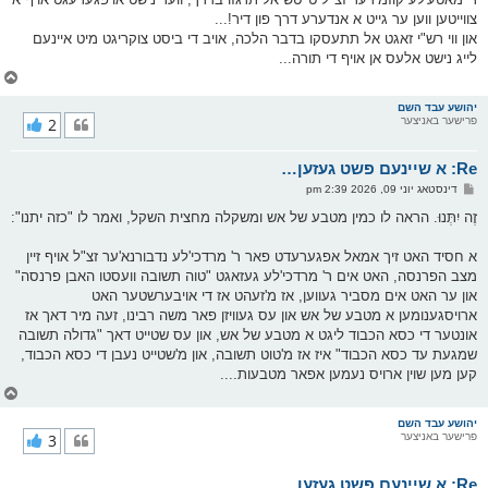
ס
צווייטען ווען ער גייט א אנדערע דרך פון דיר!...
ט
און ווי רש"י זאגט אל תתעסקו בדבר הלכה, אויב די ביסט צוקריגט מיט איינעם
לייג נישט אלעס אן אויף די תורה...
צ
ו
ר
יהושע עבד השם
פרישער באניצער
2
י
ק
א
Re: א שיינעם פשט געזען…
ר
ו
פ
דינסטאג יוני 09, 2026 2:39 pm
י
א
ף
ו
זֶה יִתְּנוּ. הראה לו כמין מטבע של אש ומשקלה מחצית השקל, ואמר לו "כזה יתנו":
ס
ט
א חסיד האט זיך אמאל אפגערעדט פאר ר' מרדכי'לע נדבורנא'ער זצ"ל אויף זיין
מצב הפרנסה, האט אים ר' מרדכי'לע געזאגט "טוה תשובה וועסטו האבן פרנסה"
און ער האט אים מסביר געווען, אז מ'זעהט אז די אויבערשטער האט
ארויסגענומען א מטבע של אש און עס געוויזן פאר משה רבינו, זעה מיר דאך אז
אונטער די כסא הכבוד ליגט א מטבע של אש, און עס שטייט דאך "גדולה תשובה
שמגעת עד כסא הכבוד" איז אז מ'טוט תשובה, און מ'שטייט נעבן די כסא הכבוד,
קען מען שוין ארויס נעמען אפאר מטבעות....
צ
ו
ר
יהושע עבד השם
פרישער באניצער
3
י
ק
א
Re: א שיינעם פשט געזען…
ר