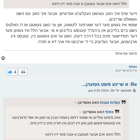
הלל האט אים אבער געגעבן א עצה פאר זיין דרגא
זייער שיין! איך האב געהאט געקלערט אנדערש, אבער איך האב עס נישט
געוואלט שרייבען...
שמאי איז געווען מער דער שארפער ליטוואק, און ער האט געזאגט אז דו האלטס
נישט ביים בלייבען אין ביהמ"ד קענסטו בלייבען א גוי. אבער הלל איז געווען מער
דער חסידישער מיט'ן בכל דרכיך דעהו, האט ער אים געזאגט ניין, קענסט גיין
ארבעטען, אבער געדענק ביי די ארבעט איז אויך דא א תורה.
פיגער עס אויס!
צ
ו
ר
וואלף
אידטיש שרייבער
4
י
ק
א
Re: א שיינע פשט געזעהן...
ר
ו
פ
מאנטאג יולי 08, 2024 3:55 pm
י
א
ף
ו
ס
נקודות טובות
האט געשריבן:
↑
ט
וואלף
האט געשריבן:
↑
אויב מ'מעג צולייגן אז שמאי דחפו באמת הבנין צו זאגן אז אפי' מ'ארבעט
אין קאנסטראקשן קען מען זיין דבוק אין תורה מיט ביידע פיס...
הלל האט אים אבער געגעבן א עצה פאר זיין דרגא