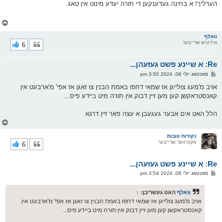
ף
ו
הערליך! א בחינה געדענקען די תורה יעדע מינוט אין טאג.
ס
ט
צ
ו
ר
וואלף
אידטיש שרייבער
6
י
ק
א
Re: א שיינע פשט געזעהן...
ר
ו
פ
מאנטאג יולי 08, 2024 3:50 pm
י
א
ף
ו
אויב מ'מעג צולייגן אז שמאי דחפו באמת הבנין צו זאגן אז אפי' מ'ארבעט אין
ס
קאנסטראקשן קען מען זיין דבוק אין תורה מיט ביידע פיס...
ט
הלל האט אים אבער געגעבן א עצה פאר זיין דרגא
צ
ו
ר
נקודות טובות
אקטיווער שרייבער
6
י
ק
א
Re: א שיינע פשט געזעהן...
ר
ו
פ
מאנטאג יולי 08, 2024 3:54 pm
י
א
ף
ו
ס
וואלף
האט געשריבן:
↑
ט
אויב מ'מעג צולייגן אז שמאי דחפו באמת הבנין צו זאגן אז אפי' מ'ארבעט אין
קאנסטראקשן קען מען זיין דבוק אין תורה מיט ביידע פיס...