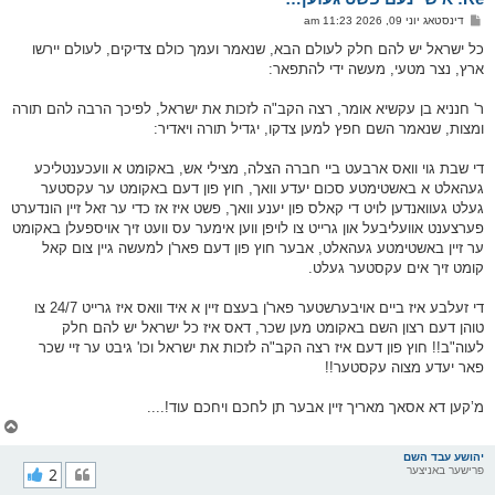
ו
פ
דינסטאג יוני 09, 2026 11:23 am
י
א
ף
ו
כל ישראל יש להם חלק לעולם הבא, שנאמר ועמך כולם צדיקים, לעולם יירשו
ס
ארץ, נצר מטעי, מעשה ידי להתפאר:
ט
ר' חנניא בן עקשיא אומר, רצה הקב"ה לזכות את ישראל, לפיכך הרבה להם תורה
ומצות, שנאמר השם חפץ למען צדקו, יגדיל תורה ויאדיר:
די שבת גוי וואס ארבעט ביי חברה הצלה, מצילי אש, באקומט א וועכענטליכע
געהאלט א באשטימטע סכום יעדע וואך, חוץ פון דעם באקומט ער עקסטער
געלט געוואנדען לויט די קאלס פון יענע וואך, פשט איז אז כדי ער זאל זיין הונדערט
פערצענט אוועליבעל און גרייט צו לויפן ווען אימער עס וועט זיך אויספעלן באקומט
ער זיין באשטימטע געהאלט, אבער חוץ פון דעם פאר'ן למעשה גיין צום קאל
קומט זיך אים עקסטער געלט.
די זעלבע איז ביים אויבערשטער פאר'ן בעצם זיין א איד וואס איז גרייט 24/7 צו
טוהן דעם רצון השם באקומט מען שכר, דאס איז כל ישראל יש להם חלק
לעוה"ב!! חוץ פון דעם איז רצה הקב"ה לזכות את ישראל וכו' גיבט ער זיי שכר
פאר יעדע מצוה עקסטער!!
מ’קען דא אסאך מאריך זיין אבער תן לחכם ויחכם עוד!....
צ
ו
ר
יהושע עבד השם
פרישער באניצער
2
י
ק