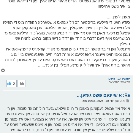
צאנזער רב צופייערט און געזאגט "הדיוט אהער הדיוט אהין" פון די הייליגע סוכה
גיי איך נישט ארויס!!!
מענין לענין.....
כיודע האט די הייליגע בריסקער רב ז”ל געהאט א שטארקע הקפדה מיט די תפילין
של ראש עס זאל זיין בין עיניך פונקטליך, און ער פלעגט יעדן טאג קוקן און א
שפיגל צו זיכער מאכן אז עס איז אויף די ריכטיג פלאץ, משא"כ די הייליגע צאנזער
רב שרייבט אויף דעם "דברי בורות" און "דידוע דיש מקום בראש להניח שני
תפילין...
איינמאל ווען די בריסקער רב איז געווען זוממער און די קור-ארט קרעניץ-וואס איז
נעבן צאנז-האט איינער אראפגלייגט א שו"ת דברי חיים אויפגעמישט ביי יענע
תשובה, ווען די בריסקער רב האט דאס באמערקט האט ער זיך אנגערופן "בורות
אהער בורות אהין" איך וועל לייגן מיינע תפילין בין עיניך......
צ
ו
ר
יהושע עבד השם
פרישער באניצער
2
י
ק
א
Re: א שיינעם פשט געזען…
ר
ו
פ
מיטוואך יוני 10, 2026 10:44 am
י
א
ף
ו
א איד איז אמאל געקומען באזוכן ר’ חיים ווילאזשענער חול המועד סוכות, און ר’
ס
חיים האט געזאגט פאר דעם איד אז ער זאל ארויס גיין אין סוכה און עפעס טועם
ט
זיין, און ער-אזוי ווי ער איז אלט און שוואך, איז ער דאך א מצטער וואס איז פטור מן
הסוכה-וועט דא בלייבן, די איד איז ארויס אין סוכה און א מינוט שפעטער זעהט ער
ווי ר’ חיים שלעפט זיך אריין אין סוכה, פרעגט ער פון ר’ חיים, די רבי האט מיר