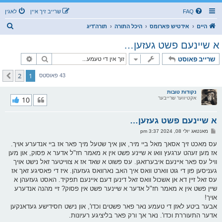
FAQ
שרייב זיך איין
לאגין
ז
היים
אידטיש פארומס
היכל התורה
תורה'דיג
ו
א שיינעם פשט געזען…
ך
זוך
פארגעשרי
שרייב פאוסט
2
1
קומענדיגע
43 פאוסטס
נקודות טובות
אקטיווער שרייבער
10
א שיינעם פשט געזען…
פ
מאנטאג יולי 08, 2024 3:37 pm
א
ו
עס מאכט זיך אסאך מאל ביי מיר, און איך שטעל מיך פאר אז ביי אנדערע אויך.
ס
אז מען זעהט ערגעץ וואו א שיינע פשט אין א מאמר חז"ל אדער א פסוק, און מען
ט
וויל עס פאר איינעם איבערזאגן. עס פשוט א שאד אז א צווייטער זאל נישט אויך
געניסען פון די גוט ווארט וואס איך האב נארוואס געזעהן. איז די פאסיגע זאך אז
עס זאל זיין דא אן אשכול וואס זאל דינען דעם איינעם תפקיד. האסט געזעהן א
שיין פשט אין א מאמר חז"ל אדער א שיינער פשט אין פסוק? זיי מהנה אנדערע
אויך!
אבער ביטע לאזן די טעמע נאר פאר פשטים וכדו', און נישט חסידישע געדאנקען
אדער התעוררת וכדו'. נאר אך ורק פאר בליציגע רעיונות.