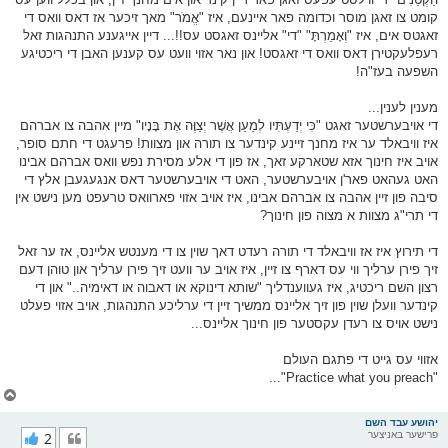
קומט צו זאגן מוסר וכדומה פאר איינעם, איז "אֱמֹר" מאך זיכער אז דאס וואס די
זאגטס אים, איז "וְאָמַרְתָּ" "די" אליינס זאגסט עס!!... דיין אייגענע התנהגות זאל
רעפלעקטירן דאס וואס די זאגסט! און נאר אזוי וועט עס קענען האבן די ריכטיגע
השפעה בעז"ה!
מענין לענין...
די אויבערשטער זאגט "כִּי יְדַעְתִּיו לְמַעַן אֲשֶׁר יְצַוֶּה אֶת בָּנָיו" מיין אהבה צו אברהם
איז וויבאלד ער איז מחנך זיינע קינדער צו תורה און מצוות! פרעגט די חתם סופר,
אויב איז חינוך אזא שטארקע זאך, אז פון די אלע מסירת נפש וואס אברהם אבינו
האט געהאט פאר'ן אויבערשטער, האט די אויבערשטער דאס אנגעגעבן אלץ די
סיבה פון זיין אהבה צו אברהם אבינו, איז אויב אזוי פארוואס טרעפט מען נישט אין
די תרי"ג מצוות א מצוה פון חינוך?
די תירוץ איז אז וויבאלד די תורה רעדט דאך שוין צו די מענטש אליינס, אז ער זאל
זיך פירן ערליך ווי עס דארף צו זיין, איז אויב ער וועט זיך פירן ערליך און טוהן דעם
רצון השם ריכטיג, איז געווענדליך "שותא דינוקא או דאבוה או דאימיה.." און די
קינדער וועלן שוין פון זיך אליינס ממשיך זיין די ערליכע התנהגות, אויב אזוי פעלט
נישט אויס צו רעדן עקסטער פון חינוך אליינס...
אזווי עס גייט די פתגם העולם
"Practice what you preach"...
צ
ו
ר
יהושע עבד השם
פרישער באניצער
2
י