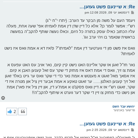
א
Re: א שיינעם פשט געזען…
ר
ו
פ
דינסטאג יוני 09, 2026 12:08 pm
י
א
ף
ו
ויעמד העם על משה מן הבקר עד הערב: (יתרו י"ח י"ג)
ס
רש"י: אפשר לומר כן? אלא כל דיין שדן דין אמת לאמיתו אפי' שעה אחת, מעלה
ט
עליו הכתוב כאילו עוסק בתורה כל היום, וכאלו נעשה שותף להקב"ה במעשה
בראשית שנאמר בו ויהי ערב וגו'.
וואס איז פשט פון די ווערטער דין אמת "לאמיתו"? ס'איז דא א אמת וואס איז נישט
לאמיתו?
נאר חז"ל זאגן אז שקר אליינס האט נישט קיין קיום, נאר אויב עס האט עפעס א
אמת צו זיך, וואס די אמת דאס איז מחזק די שקר עס זאל קענען האבן א קיום.
איז אסאך מאל זאגט א מענטש א אמת נאר כדי די שקר וואס ער גייט באלד זאגן
זאל זיך קענען האלטן...... ער זאגט טאקע א אמת אבער זיין ציל און מטרה איז די
שקר, זאגט רש"י אז א דיין וואס פסקנ'ט א אמת’ע דין, און זיין ציל איז פאר'ן אמת
און נישט כדי מחזק צו זיין די שקר דער ווערט א שיתוף להקב"ה!!
צ
ו
ר
יהושע עבד השם
פרישער באניצער
2
י
ק
א
Re: א שיינעם פשט געזען…
ר
ו
פ
דינסטאג יוני 09, 2026 2:35 pm
י
א
ף
ו
ר' מאטע'לע קוזמירער זצ"ל טייטש אל תרגזו בדרך, ווער נישט אויפגערעגט אויף א