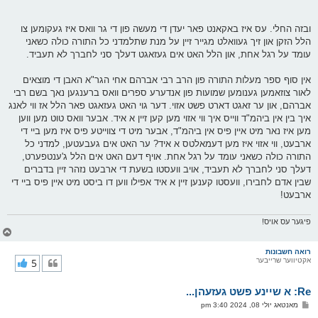
ובזה החלי. עס איז באקאנט פאר יעדן די מעשה פון די גר וואס איז געקומען צו
הלל הזקן און זיך געוואלט מגייר זיין על מנת שתלמדני כל התורה כולה כשאני
עומד על רגל אחת, און הלל האט אים געזאגט דעלך סני לחברך לא תעביד.
אין סוף ספר מעלות התורה פון הרב רבי אברהם אחי הגר"א האבן די מוצאים
לאור צוזאמען גענומען שמועות פון אנדערע ספרים וואס ברענגען נאך בשם רבי
אברהם, און ער זאגט דארט פשט אזוי. דער גוי האט געזאגט פאר הלל אז ווי לאנג
איך בין אין ביהמ"ד ווייס איך ווי אזוי מען קען זיין א איד. אבער וואס טוט מען ווען
מען איז נאר מיט איין פיס אין ביהמ"ד, אבער מיט די צווייטע פיס איז מען ביי די
ארבעט, ווי אזוי איז מען דעמאלטס א איד? ער האט אים געבעטען, למדני כל
התורה כולה כשאני עומד על רגל אחת. אויף דעם האט אים הלל ג'ענטפערט,
דעלך סני לחברך לא תעביד, אויב וועסטו בשעת די ארבעט נזהר זיין בדברים
שבין אדם לחבירו, וועסטו קענען זיין א איד אפילו ווען דו ביסט מיט איין פיס ביי די
ארבעט!
פיגער עס אויס!
צ
ו
ר
רואה חשבונות
אקטיווער שרייבער
5
י
ק
א
Re: א שיינע פשט געזעהן...
ר
ו
פ
מאנטאג יולי 08, 2024 3:40 pm
י
א