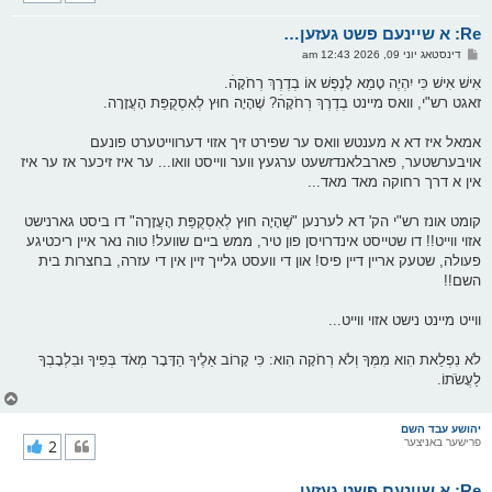
ק
א
Re: א שיינעם פשט געזען…
ר
ו
פ
דינסטאג יוני 09, 2026 12:43 am
י
א
ף
ו
אִישׁ אִישׁ כִּי יִהְיֶה טָמֵא לָנֶפֶשׁ אוֹ בְדֶרֶךְ רְחֹקָהׄ.
ס
זאגט רש"י, וואס מיינט בְדֶרֶךְ רְחֹקָהׄ? שֶׁהָיָה חוּץ לְאִסְקֻפַּת הָעֲזָרָה.
ט
אמאל איז דא א מענטש וואס ער שפירט זיך אזוי דערווייטערט פונעם
אויבערשטער, פארבלאנדזשעט ערגעץ ווער ווייסט וואו... ער איז זיכער אז ער איז
אין א דרך רחוקה מאד מאד...
קומט אונז רש"י הק' דא לערנען "שֶׁהָיָה חוּץ לְאִסְקֻפַּת הָעֲזָרָה" דו ביסט גארנישט
אזוי ווייט!! דו שטייסט אינדרויסן פון טיר, ממש ביים שוועל! טוה נאר איין ריכטיגע
פעולה, שטעק אריין דיין פיס! און די וועסט גלייך זיין אין די עזרה, בחצרות בית
השם!!
ווייט מיינט נישט אזוי ווייט...
לֹא נִפְלֵאת הִוא מִמְּךָ וְלֹא רְחֹקָה הִוא: כִּי קָרוֹב אֵלֶיךָ הַדָּבָר מְאֹד בְּפִיךָ וּבִלְבָבְךָ
לַעֲשֹׂתוֹ.
צ
ו
ר
יהושע עבד השם
פרישער באניצער
2
י
ק
א
Re: א שיינעם פשט געזען…
ר