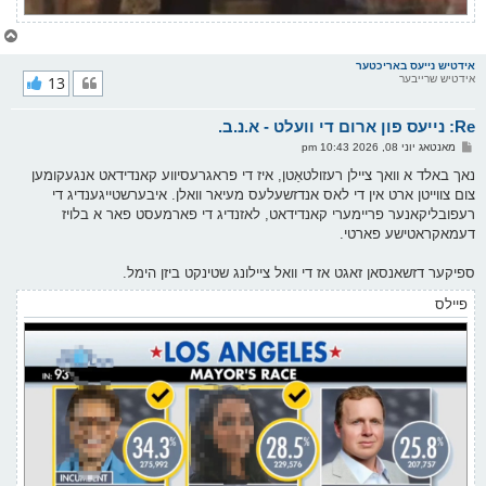
צ
ו
ר
אידטיש נייעס באריכטער
אידטיש שרייבער
13
י
ק
א
Re: נייעס פון ארום די וועלט - א.נ.ב.
ר
ו
פ
מאנטאג יוני 08, 2026 10:43 pm
י
א
ף
ו
נאך באלד א וואך ציילן רעזולטאַטן, איז די פראגרעסיווע קאנדידאט אנגעקומען
ס
צום צווייטן ארט אין די לאס אנדזשעלעס מעיאר וואלן. איבערשטייגענדיג די
ט
רעפובליקאנער פריימערי קאנדידאט, לאזנדיג די פארמעסט פאר א בלויז
דעמאקראטישע פארטי.
ספיקער דזשאנסאן זאגט אז די וואל ציילונג שטינקט ביזן הימל.
פיילס