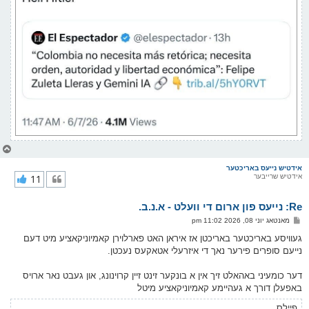
צ
ו
ר
אידטיש נייעס באריכטער
אידטיש שרייבער
11
י
ק
א
Re: נייעס פון ארום די וועלט - א.נ.ב.
ר
ו
פ
מאנטאג יוני 08, 2026 11:02 pm
י
א
ף
ו
געוויסע באריכטער באריכטן אז איראן האט פארלוירן קאמיוניקאציע מיט דעם
ס
נייעם סופרים פירער נאך די איזרעלי אטאקעס נעכטן.
ט
דער כומעיני באהאלט זיך אין א בונקער זינט זיין קרוינונג, און געבט נאר ארויס
באפעלן דורך א געהיימע קאמיוניקאציע מיטל
פיילס