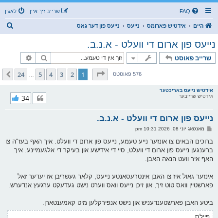
FAQ
שרייב זיך איין
לאגין
ז
היים
אידטיש פארומס
נייעס
נייעס פון דער גאס
ו
נייעס פון ארום די וועלט - א.נ.ב.
ך
זוך
פארגעשרי
שרייב פאוסט
בלאט
1
פון
24
24
5
4
3
2
1
קומענדיגע
576 פאוסטס
…
אידטיש נייעס באריכטער
אידטיש שרייבער
34
נייעס פון ארום די וועלט - א.נ.ב.
פ
מאנטאג יוני 08, 2026 10:31 pm
א
ו
ברוכים הבאים צו אונזער נייע טעמע, נייעס פון ארום די וועלט. איך האף בעז"ה צו
ס
ברענגען נייעס פון ארום די וועלט, סיי די אידישע און בעיקר די אלגעמיינע. איך
ט
האף איר וועט הנאה האבן.
אינזער גאול איז צו האבן אינטרעסאנטע נייעס, קלאר געשריבן אז יעדער זאל
פארשטיין וואס טוט זיך, און זיכן נייעס וואס ווערט נישט געדעקט ערגעץ אנדערש.
ביטע האבן פארשטענדעניש און נישט אנפירקלען מיט קאמענטארן.
פיילס