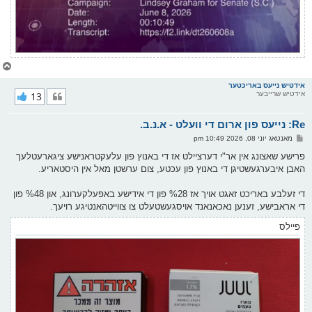
צ
ו
ר
אידטיש נייעס באריכטער
אידטיש שרייבער
13
י
ק
א
Re: נייעס פון ארום די וועלט - א.נ.ב.
ר
ו
פ
מאנטאג יוני 08, 2026 10:49 pm
י
א
ף
ו
פרישע שאצונג אין אר"י דערציילט אז די באנוץ פון עלעקטראנישע ציגארעטלעך
ס
האבן איבערגעשטיגן די באנוץ פון עכטע, צום ערשטן מאל אין היסטאריע.
ט
די זעלבע באריכט זאגט אויך אז %28 פון די אידישע באפעלקערונג, און %48 פון
די אראבישע, זענען נאכאנאנד אויסגעשטעלט צו צווייטהאנטיגע רויעך.
פיילס