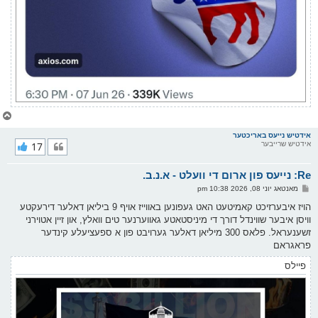
צ
ו
ר
אידטיש נייעס באריכטער
אידטיש שרייבער
17
י
ק
א
Re: נייעס פון ארום די וועלט - א.נ.ב.
ר
ו
פ
מאנטאג יוני 08, 2026 10:38 pm
י
א
ף
ו
הויז איבערזיכט קאמיטעט האט געפונען באווייז אויף 9 ביליאן דאלער דירעקטע
ס
וויסן איבער שווינדל דורך די מיניסטאטע גאווערנער טים וואלץ, און זיין אטוירני
ט
זשענעראל. פלאס 300 מיליאן דאלער גערויבט פון א ספעציעלע קינדער
פראגראם
פיילס