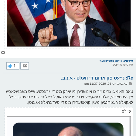
צ
ו
ר
אידטיש נייעס באריכטער
אידטיש שרייבער
11
י
ק
א
Re: נייעס פון ארום די וועלט - א.נ.ב.
ר
ו
פ
מאנטאג יוני 08, 2026 11:37 pm
י
א
ף
ו
טאם האומען גרייט זיך צו אינוואדירן ניו יארק מיט די גרעסטע אייס מאבזעלאציע
ס
אין היסטאריע, אלס רעאקציע צו די פרישע האוקל פאליסי צו באגרעניצן וויפיל
ט
לאקאלע רעגירונגען מעגן קאאפערירן מיט די פעדעראלע אגענטן.
פיילס