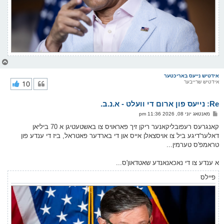
צ
ו
ר
אידטיש נייעס באריכטער
אידטיש שרייבער
10
י
ק
א
Re: נייעס פון ארום די וועלט - א.נ.ב.
ר
ו
פ
מאנטאג יוני 08, 2026 11:36 pm
י
א
ף
ו
קאנגרעס רעפובליקאנער ריקן זיך פאראויס צו באשטעטיגן א 70 ביליאן
ס
דאלער'דיגע ביל צו אויסצאלן אייס און די בארדער פאטראל, ביז די ענדע פון
ט
טראמפ'ס טערמין...
א ענדע צו די נאכאנאנדע שאטדאון'ס...
פיילס