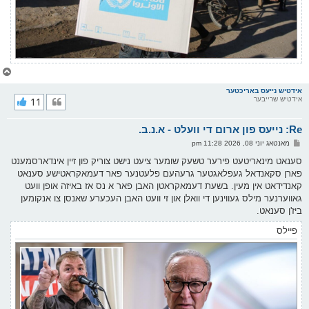
צ
ו
ר
אידטיש נייעס באריכטער
אידטיש שרייבער
11
י
ק
א
Re: נייעס פון ארום די וועלט - א.נ.ב.
ר
ו
פ
מאנטאג יוני 08, 2026 11:28 pm
י
א
ף
ו
סענאט מינאריטעט פירער טשעק שומער ציעט נישט צוריק פון זיין אינדארסמענט
ס
פארן סקאנדאל געפלאגטער גרעהעם פלעטנער פאר דעמאקראטישע סענאט
ט
קאנדידאט אין מעין. בשעת דעמאקראטן האבן פאר א נס אז באיזה אופן וועט
גאווערנער מילס געווינען די וואלן און זי וועט האבן העכערע שאנסן צו אנקומען
ביז'ן סענאט.
פיילס