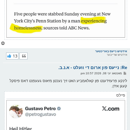
צ
ו
ר
אידטיש נייעס באריכטער
אידטיש שרייבער
13
י
ק
א
Re: נייעס פון ארום די וועלט - א.נ.ב.
ר
ו
פ
מאנטאג יוני 08, 2026 10:57 pm
י
א
ף
ו
לינקע פרעזידענט פון קאלאמביע האט זיך נעכטן מיאוס געעפנט דאס פיסקל
ס
קעגן אידן.
ט
פיילס