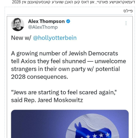
דעמאקראטישע פארטיי, און דאס קען האבן שווערע קאנסעקווענצן אין 2028
פיילס