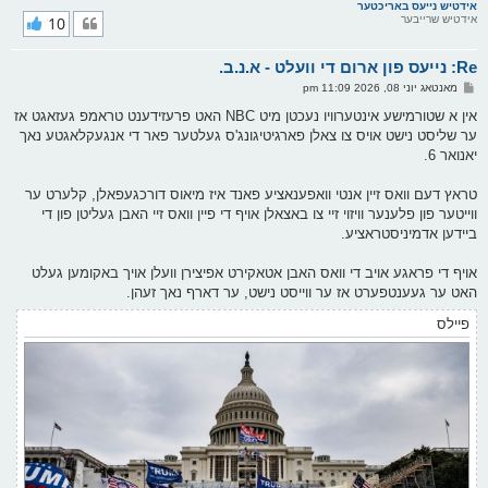
ר
אידטיש נייעס באריכטער
אידטיש שרייבער
10
י
ק
א
Re: נייעס פון ארום די וועלט - א.נ.ב.
ר
ו
פ
מאנטאג יוני 08, 2026 11:09 pm
י
א
ף
ו
אין א שטורמישע אינטערוויו נעכטן מיט NBC האט פרעזידענט טראמפ געזאגט אז
ס
ער שליסט נישט אויס צו צאלן פארגיטיגונג'ס געלטער פאר די אנגעקלאגטע נאך
ט
יאנואר 6.
טראץ דעם וואס זיין אנטי וואפענאציע פאנד איז מיאוס דורכגעפאלן, קלערט ער
ווייטער פון פלענער וויזוי זיי צו באצאלן אויף די פיין וואס זיי האבן געליטן פון די
ביידען אדמיניסטראציע.
אויף די פראגע אויב די וואס האבן אטאקירט אפיצירן וועלן אויך באקומען געלט
האט ער געענטפערט אז ער ווייסט נישט, ער דארף נאך זעהן.
פיילס