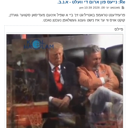
Re: נייעס פון ארום די וועלט - א.נ.ב.
ר
ו
פ
מאנטאג יוני 08, 2026 10:39 pm
י
א
ף
ו
פרעזידענט טראמפ באטייליגט זיך ביי א שפיל אינעם מעדיסאן סקווער גארדן,
ס
קוקט אויס ווי ער איז נישט גענוג געשלאפן נעכטן נאכט.
ט
פיילס