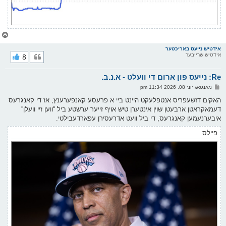
צ
ו
ר
אידטיש נייעס באריכטער
אידטיש שרייבער
8
י
ק
א
Re: נייעס פון ארום די וועלט - א.נ.ב.
ר
ו
פ
מאנטאג יוני 08, 2026 11:34 pm
י
א
ף
ו
האקים דזשעפריס אנטפלעקט היינט ביי א פרעסע קאנפערענץ, אז די קאנגרעס
ס
דעמאקראטן ארבעטן שוין אינטערן טיש אויף זייער ערשטע ביל ''ווען זיי וועלן''
ט
איבערנעמען קאנגרעס, די ביל וועט אדרעסירן עפארדעבילטי.
פיילס