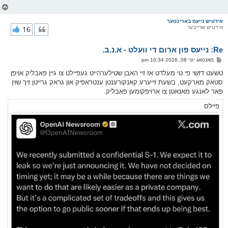
צ
ו
ר
אידטיש נייעס באריכטער
אידטיש שרייבער
16
י
ק
א
Re: נייעס פון ארום די וועלט - א.נ.ב.
ר
ו
פ
מאנטאג יוני 08, 2026 10:34 pm
י
א
ף
ו
טשעט דזשי פי טי מעלדט אז זיי האבן שטילערהייט געפיילט צו גיין פאבליק אויפן
ס
סטאק מארקעט, בשעת זייערע קאנקורענטן ענטראפיק און גראק גרייטן זיך שוין
ט
פאר לאנגע מאנאטן צו ארויפקומען פאבליק.
פיילס