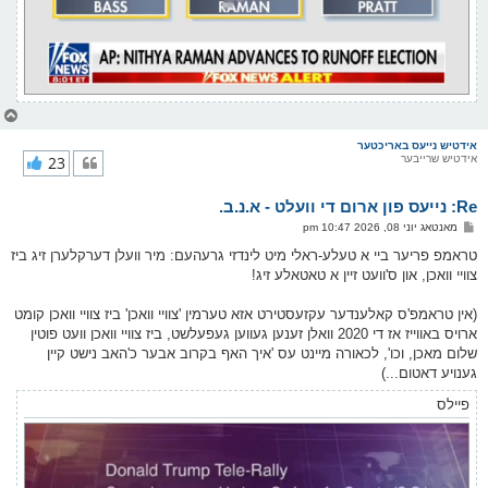
צ
ו
ר
אידטיש נייעס באריכטער
אידטיש שרייבער
23
י
ק
א
Re: נייעס פון ארום די וועלט - א.נ.ב.
ר
ו
פ
מאנטאג יוני 08, 2026 10:47 pm
י
א
ף
ו
טראמפ פריער ביי א טעלע-ראלי מיט לינדזי גרעהעם: מיר וועלן דערקלערן זיג ביז
ס
צוויי וואכן, און ס'וועט זיין א טאטאלע זיג!
ט
(אין טראמפ'ס קאלענדער עקזעסטירט אזא טערמין 'צוויי וואכן' ביז צוויי וואכן קומט
ארויס באווייז אז די 2020 וואלן זענען געווען געפעלשט, ביז צוויי וואכן וועט פוטין
שלום מאכן, וכו', לכאורה מיינט עס 'איך האף בקרוב אבער כ'האב נישט קיין
גענויע דאטום...)
פיילס