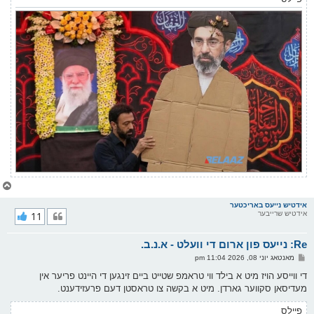
צ
ו
ר
אידטיש נייעס באריכטער
אידטיש שרייבער
11
י
ק
א
Re: נייעס פון ארום די וועלט - א.נ.ב.
ר
ו
פ
מאנטאג יוני 08, 2026 11:04 pm
י
א
ף
ו
די ווייסע הויז מיט א בילד ווי טראמפ שטייט ביים זינגען די היינט פריער אין
ס
מעדיסאן סקווער גארדן. מיט א בקשה צו טראסטן דעם פרעזידענט.
ט
פיילס