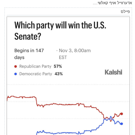
אדערווייל אויף קאלשי....
פיילס