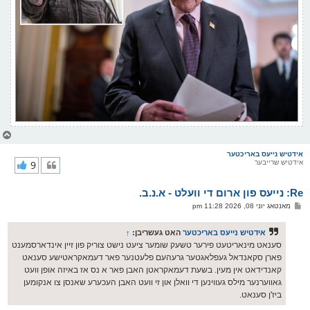
צ
ו
ר
אידטיש נייעס באריכטער
אידטיש שרייבער
9
י
ק
א
Re: נייעס פון ארום די וועלט - א.נ.ב.
ר
ו
פ
מאנטאג יוני 08, 2026 11:28 pm
י
א
ף
ו
ס
אידטיש נייעס באריכטער
האט געשריבן:
↑
ט
סענאט מינאריטעט פירער טשעק שומער ציעט נישט צוריק פון זיין אינדארסמענט
פארן סקאנדאל געפלאגטער גרעהעם פלעטנער פאר דעמאקראטישע סענאט
קאנדידאט אין מעין. בשעת דעמאקראטן האבן פאר א נס אז באיזה אופן וועט
גאווערנער מילס געווינען די וואלן און זי וועט האבן העכערע שאנסן צו אנקומען
ביז'ן סענאט.