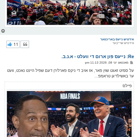
צ
ו
ר
אידטיש נייעס באריכטער
אידטיש שרייבער
11
י
ק
א
Re: נייעס פון ארום די וועלט - א.נ.ב.
ר
ו
פ
מאנטאג יוני 08, 2026 11:13 pm
י
א
ף
ו
על סמיט זאגט שוין פאר, אז אויב די ניקס פארלירן דעם שפיל היינט נאכט, וועט
ס
ער באשילדיגן טראמפ...
ט
פיילס