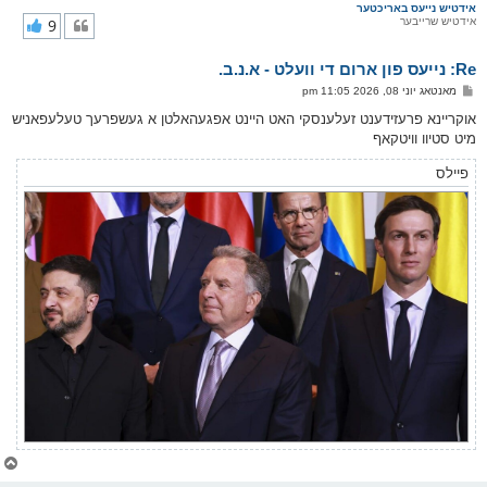
ר
אידטיש נייעס באריכטער
אידטיש שרייבער
9
י
ק
א
Re: נייעס פון ארום די וועלט - א.נ.ב.
ר
ו
פ
מאנטאג יוני 08, 2026 11:05 pm
י
א
ף
ו
אוקריינא פרעזידענט זעלענסקי האט היינט אפגעהאלטן א געשפרעך טעלעפאניש
ס
מיט סטיוו וויטקאף
ט
פיילס
צ
ו