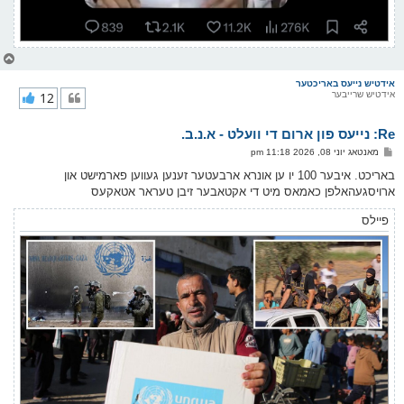
צ
ו
ר
אידטיש נייעס באריכטער
אידטיש שרייבער
12
י
ק
א
Re: נייעס פון ארום די וועלט - א.נ.ב.
ר
ו
פ
מאנטאג יוני 08, 2026 11:18 pm
י
א
ף
ו
באריכט. איבער 100 יו ען אונרא ארבעטער זענען געווען פארמישט און
ס
ארויסגעהאלפן כאמאס מיט די אקטאבער זיבן טעראר אטאקעס
ט
פיילס