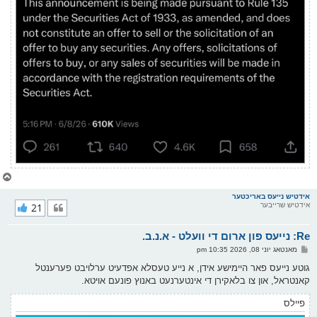
צ
ו
ר
אידטיש נייעס באריכטער
אידטיש שרייבער
21
י
ק
א
Re: נייעס פון ארום די וועלט - א.נ.ב.
ר
ו
פ
מאנטאג יוני 08, 2026 10:35 pm
י
א
ף
ו
גוטע נייעס פאר היימישע אידן, א נייע טעסלא אפדעיט ערלויבט פערענטל
ס
קאנטראל, און צו בלאקירן די אינטערנעט באנוץ פונעם אויטא.
ט
פיילס