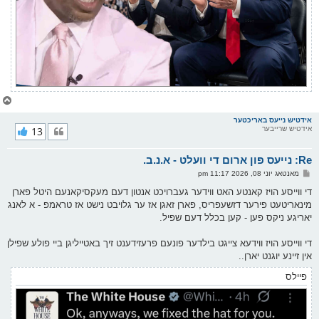
צ
ו
ר
אידטיש נייעס באריכטער
אידטיש שרייבער
13
י
ק
א
Re: נייעס פון ארום די וועלט - א.נ.ב.
ר
ו
פ
מאנטאג יוני 08, 2026 11:17 pm
י
א
ף
ו
די ווייסע הויז קאנטע האט ווידער געברויכט אנטון דעם מעקסיקאנעם היטל פארן
ס
מינאריטעט פירער דזשעפריס, פארן זאגן אז ער גלויבט נישט אז טראמפ - א לאנג
ט
יאריגע ניקס פען - קען בכלל דעם שפיל.
די ווייסע הויז ווידעא צייגט בילדער פונעם פרעזידענט זיך באטייליגן ביי פולע שפילן
אין זיינע יוגנט יארן..
פיילס