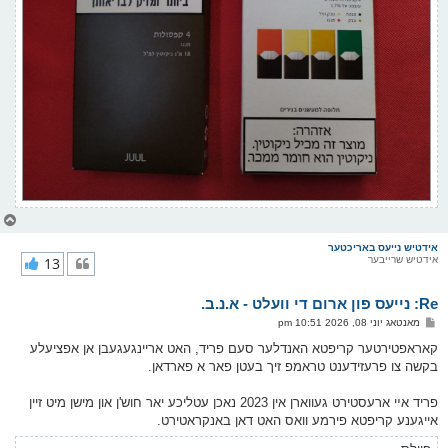
צ
ו
ר
אידטיש נייעס באריכטער
אידטיש שרייבער
13
י
ק
א
Re: נייעס פון ארום די וועלט - א.נ.ב.
ר
ו
פ
מאנטאג יוני 08, 2026 10:51 pm
י
א
ף
ו
קאראפטירטער קריפטא האנדלער סעם פריד, האט אריינגעגעבן אן אפציעלע
ס
בקשה צו פרעזידענט טראמפ זיך בעטן פאר א פארדאן.
ט
פריד אײ ארעסטירט געווארן אין 2023 נאכן עטליכע יאר חוש'ן און מישן מיט זיין
אייגענע קריפטא פירמע וואס האט דאן באנקראטירט.