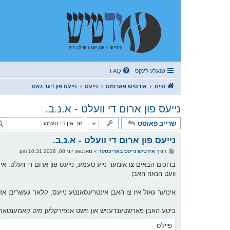
שנעלע לינקס
FAQ
היים
אידטיש פארומס
נייעס
נייעס פון דער גאס
נייעס פון ארום די וועלט - א.נ.ב.
שרייב פאוסט
נייעס פון ארום די וועלט - א.נ.ב.
פ
דורך
אידטיש נייעס באריכטער
»
מאנטאג יוני 08, 2026 10:31 pm
א
ו
ברוכים הבאים צו אונזער נייע טעמע, נייעס פון ארום די וועלט. אי
ס
וועט הנאה האבן.
ט
אינזער גאול איז צו האבן אינטרעסאנטע נייעס, קלאר געשריבן אז י
ביטע האבן פארשטענדעניש און נישט אנפירקלען מיט קאמענטארן
פיילס