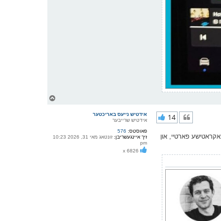
צ
ו
ר
אידטיש נייעס באריכטער
14
י
אידטיש שרייבער
ק
פאוסטס:
576
א
אקראטישע פארטיי, און
זיך איינגעשריבן:
זונטאג מאי 31, 2026 10:23
ר
pm
ו
x 6826
י
ף