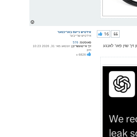
צ
ו
ר
אידטיש נייעס באריכטער
16
י
אידטיש שרייבער
ק
פאוסטס:
576
א
זיך שוין פאר לאנגע
זיך איינגעשריבן:
זונטאג מאי 31, 2026 10:23
ר
pm
ו
x 6826
י
ף