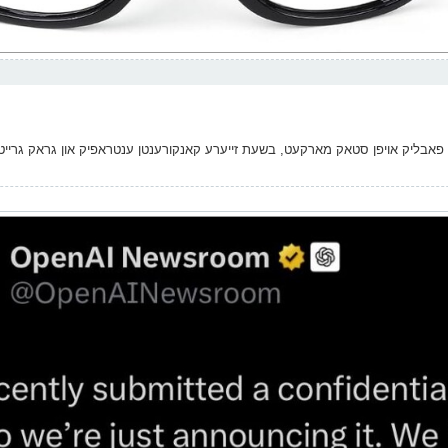
ן פאבליק אויפן סטאק מארקעט, בשעת זייערע קאנקורענטן ענטראפיק און גראק גרייטן 