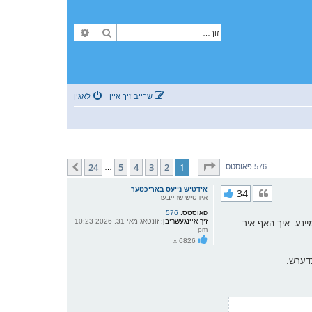
זוך
פארגעשריטענע זוך
שרייב זיך איין
לאגין
בלאט
1
פון
24
24
5
4
3
2
1
קומענדיגע
576 פאוסטס
…
אידטיש נייעס באריכטער
34
אידטיש שרייבער
פאוסטס:
576
זיך איינגעשריבן:
זונטאג מאי 31, 2026 10:23
יינע. איך האף איר
pm
x 6826
נדערש.