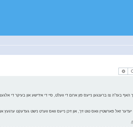
זוך
פארגעשריטענע זוך
ך האף בעז"ה צו ברענגען נייעס פון ארום די וועלט, סיי די אידישע און בעיקר די אלגעמ
עדער זאל פארשטיין וואס טוט זיך, און זיכן נייעס וואס ווערט נישט געדעקט ערגעץ א
.