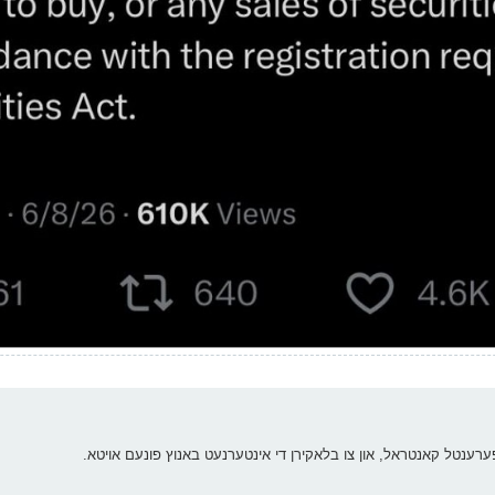
ערענטל קאנטראל, און צו בלאקירן די אינטערנעט באנוץ פונעם אויטא.