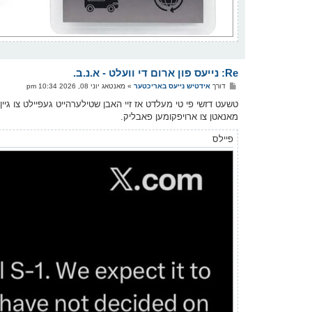
Re: נייעס פון ארום די וועלט - א.נ.ב.
פ
דורך
אידטיש נייעס באריכטער
»
מאנטאג יוני 08, 2026 10:34 pm
א
ו
טשעט דזשי פי טי מעלדט אז זיי האבן שטילערהייט געפיילט צו גיי
ס
מאנאטן צו ארויפקומען פאבליק.
ט
פיילס