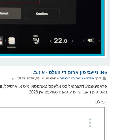
Re: נייעס פון ארום די וועלט - א.נ.ב.
פ
דורך
אידטיש נייעס באריכטער
»
מאנטאג יוני 08, 2026 10:37 pm
א
ו
פראמינענטע דזשורנאליסט אלעקס טאמפסאן מיט אן ארטיקל, וויזו
ס
דאס קען האבן שווערע קאנסעקווענצן אין 2028
ט
פיילס