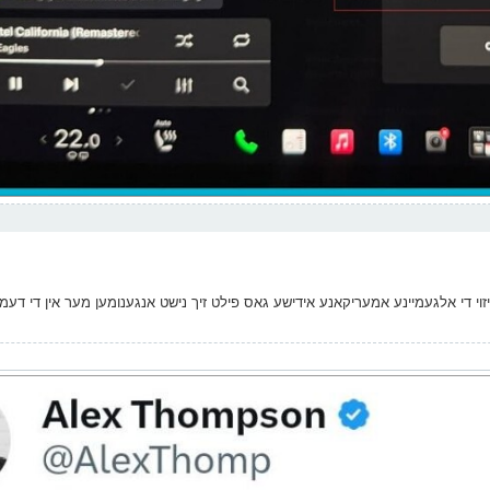
י די אלגעמיינע אמעריקאנע אידישע גאס פילט זיך נישט אנגענומען מער אין די דעמ