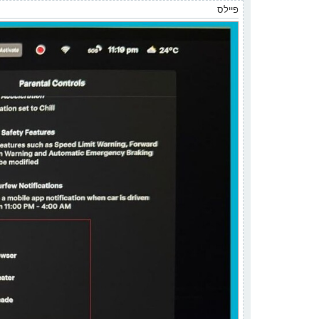
פיילס