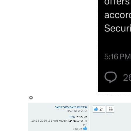
צ
ו
ר
אידטיש נייעס באריכטער
21
י
אידטיש שרייבער
ק
פאוסטס:
576
א
זיך איינגעשריבן:
זונטאג מאי 31, 2026 10:23
ר
pm
ו
x 6826
י