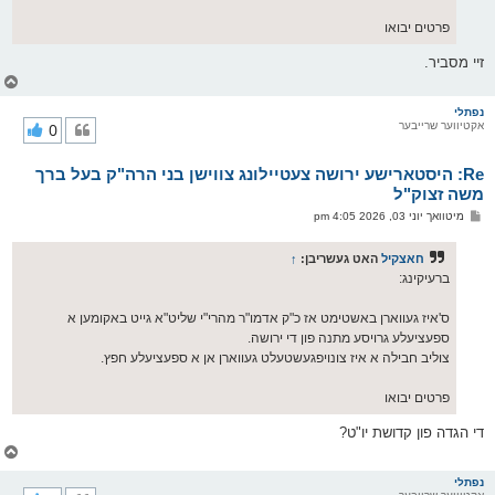
פרטים יבואו
זיי מסביר.
צ
ו
ר
נפתלי
אקטיווער שרייבער
0
י
ק
א
Re: היסטארישע ירושה צעטיילונג צווישן בני הרה"ק בעל ברך
ר
ו
משה זצוק"ל
י
פ
מיטוואך יוני 03, 2026 4:05 pm
ף
א
ו
ס
חאצקיל
האט געשריבן:
↑
ט
ברעיקינג:
ס'איז געווארן באשטימט אז כ"ק אדמו"ר מהרי"י שליט"א גייט באקומען א
ספעציעלע גרויסע מתנה פון די ירושה.
צוליב חבילה א איז צונויפגעשטעלט געווארן אן א ספעציעלע חפץ.
פרטים יבואו
די הגדה פון קדושת יו"ט?
צ
ו
ר
נפתלי