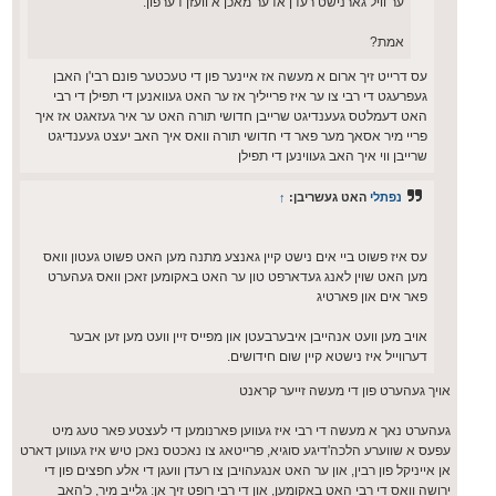
ער וויל גארנישט רעדן אדער מאכן א וועזן דערפון.
אמת?
עס דרייט זיך ארום א מעשה אז איינער פון די טעכטער פונם רבי'ן האבן
געפרעגט די רבי צו ער איז פרייליך אז ער האט געוואנען די תפילן די רבי
האט דעמלטס געענדיגט שרייבן חדושי תורה האט ער איר געזאגט אז איך
פריי מיר אסאך מער פאר די חדושי תורה וואס איך האב יעצט געענדיגט
שרייבן ווי איך האב געווינען די תפילן
נפתלי
האט געשריבן:
↑
עס איז פשוט ביי אים נישט קיין גאנצע מתנה מען האט פשוט געטון וואס
מען האט שוין לאנג געדארפט טון ער האט באקומען זאכן וואס געהערט
פאר אים און פארטיג
אויב מען וועט אנהייבן איבערבעטן און מפייס זיין וועט מען זען אבער
דערווייל איז נישטא קיין שום חידושים.
אויך געהערט פון די מעשה זייער קראנט
געהערט נאך א מעשה די רבי איז געווען פארנומען די לעצטע פאר טעג מיט
עפעס א שווערע הלכה'דיגע סוגיא, פרייטאג צו נאכטס נאכן טיש איז געווען דארט
אן אייניקל פון רבין, און ער האט אנגעהויבן צו רעדן וועגן די אלע חפצים פון די
ירושה וואס די רבי האט באקומען, און די רבי רופט זיך אן: גלייב מיר, כ'האב