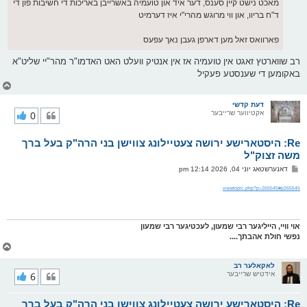
מאכט נישט קיין סענס, דער איד און טועמיה באשרייבן באריכות די חשיבות פון די
ד"ח בריוו, און ווי מרוגש מהרי"י איז דערמיט
פארוואס זאל מען דארפן געבן נאך עפעס
רב שווארטץ זאגט אין טועמיה אז אין אנטיק וועלט האט האדמו"ר מהר"יי שליט"א
באקומען די שענסטע פעקיל
צ
ו
ר
דעת קדשי
אקטיווער שרייבער
0
י
ק
א
Re: היסטארישע ירושה צעטיילונג צווישן בני הרה"ק בעל ברך
ר
ו
משה זצוק"ל
י
פ
דאנערשטאג יוני 04, 2026 12:14 pm
ף
א
ו
viewtopic.php?p=265545#p265545
ס
ט
אוי וויי, הייליגער רבי שמעון, לעכטיגער רבי שמעון
נפשי חולת אהבתך....
צ
ו
ר
לאקאלער רב
אידטיש שרייבער
6
י
ק
א
Re: היסטארישע ירושה צעטיילונג צווישן בני הרה"ק בעל ברך
ר