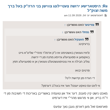
א
Re: היסטארישע ירושה צעטיילונג צווישן בני הרה"ק בעל ברך
ר
ו
משה זצוק"ל
י
פ
דאנערשטאג יוני 04, 2026 11:39 am
ף
א
ו
ס
צווייטער
האט געשריבן:
↑
ט
נפתלי
האט געשריבן:
↑
חאצקיל
האט געשריבן:
↑
ברעיקינג:
ס'איז געווארן באשטימט אז כ"ק אדמו"ר מהרי"י שליט"א גייט
באקומען א ספעציעלע גרויסע מתנה פון די ירושה.
צוליב חבילה א איז צונויפגעשטעלט געווארן אן א ספעציעלע חפץ.
פרטים יבואו
די הגדה פון קדושת יו"ט?
ווי ליגט עס טאקע יעצט? ווער איז בעה''ב דערפון?
מאכט נישט קיין סענס, דער איד און טועמיה באשרייבן באריכות די חשיבות פון די
ד"ח בריוו, און ווי מרוגש מהרי"י איז דערמיט
פארוואס זאל מען דארפן געבן נאך עפעס