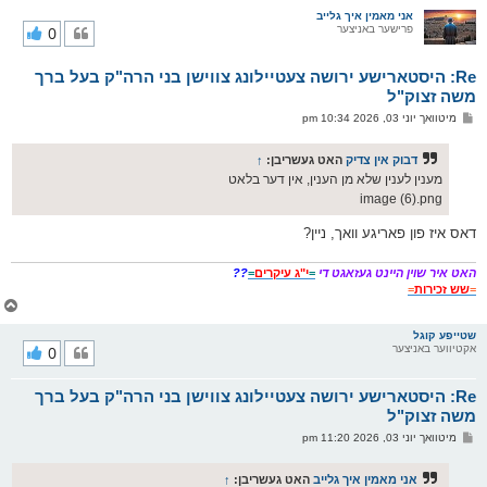
ו
ר
אני מאמין איך גלייב
פרישער באניצער
0
י
ק
א
Re: היסטארישע ירושה צעטיילונג צווישן בני הרה"ק בעל ברך
ר
ו
משה זצוק"ל
י
פ
מיטוואך יוני 03, 2026 10:34 pm
ף
א
ו
ס
דבוק אין צדיק
האט געשריבן:
↑
ט
מענין לענין שלא מן הענין, אין דער בלאט
image (6).png
דאס איז פון פאריגע וואך, ניין?
האט איר שוין היינט געזאגט די
=
י"ג עיקרים
=
??
=
שש זכירות
=
צ
ו
ר
שטייפע קוגל
אקטיווער באניצער
0
י
ק
א
Re: היסטארישע ירושה צעטיילונג צווישן בני הרה"ק בעל ברך
ר
ו
משה זצוק"ל
י
פ
מיטוואך יוני 03, 2026 11:20 pm
ף
א
ו
ס
אני מאמין איך גלייב
האט געשריבן:
↑