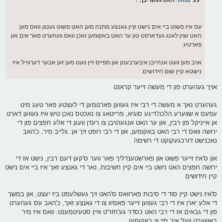
נפתלי
האט געשריבן:
↑
עס איז פשוט ביי אים נישט קיין גאנצע מתנה מען האט פשוט געטון וואס מען
האט שוין לאנג געדארפט טון ער האט באקומען זאכן וואס געהערט פאר אים און
פארטיג
אויב מען וועט אנהייבן איבערבעטן און מפייס זיין וועט מען זען אבער דערווייל איז
נישטא קיין שום חידושים.
אויך געהערט פון די מעשה זייער קראנט
געהערט נאך א מעשה די רבי איז געווען פארנומען די לעצטע פאר טעג מיט
עפעס א שווערע הלכה'דיגע סוגיא, פרייטאג צו נאכטס נאכן טיש איז געווען דארט
אן אייניקל פון רבין, און ער האט אנגעהויבן צו רעדן וועגן די אלע חפצים פון די
ירושה וואס די רבי האט באקומען, און די רבי רופט זיך אן: גלייב מיר, כ'האב
נאכנישט דורכגעקוקט די רשימה
און ס'איז זייער פשוט און פארשטענדליך פאר ווער ס'קען דעם רבין, נישט אז די
ירושה חפצים האט נישט ביי אים קיין חשיבות, נאר די גאנצע זאך איז ביי אים נישט
קיין חידושים
ס'איז נישט קיין סוד די סיבות פארוואס ס'האט זיך געשלעפט ביז יעצט, און במשך
די אלע יארן איז די רבי געווען זייער פאסיוו צו די גאנצע זאך, כ'האב עס געהערט
פון די גבאים אז די רבי האט כסדר גע'חזר'ט איין סטעיטמענט: וואס איז מיר
באשערט וועל איך סיי ווי באקומען