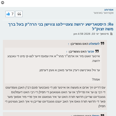
צ
ו
ר
אסרוחג
אקטיווער באניצער
7
י
ק
א
Re: היסטארישע ירושה צעטיילונג צווישן בני הרה"ק בעל ברך
ר
ו
משה זצוק"ל
י
פ
מיטוואך יוני 03, 2026 4:58 pm
ף
א
ו
ס
לעפעלע
האט געשריבן:
↑
ט
זוכער
האט געשריבן:
↑
איינער זאגט מיר אז אדמו״ר מהר״א איז עפעס זייער לאָו-קי מיט די גאנצע
ירושה.
ער וויל גארנישט רעדן אדער מאכן א וועזן דערפון.
אמת?
עס דרייט זיך ארום א מעשה אז איינער פון די טעכטער פונם רבי'ן האבן געפרעגט
די רבי צו ער איז פרייליך אז ער האט געוואנען די תפילן די רבי האט דעמלטס
געענדיגט שרייבן חדושי תורה האט ער איר געזאגט אז איך פריי מיר אסאך מער
פאר די חדושי תורה וואס איך האב יעצט געענדיגט שרייבן ווי איך האב געווינען די
תפילן