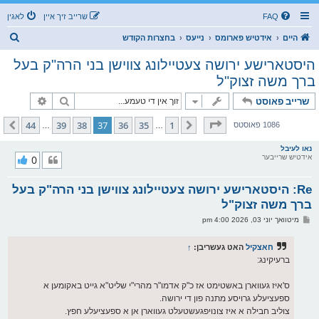
FAQ
שרייב זיך איין
לאגין
ז
היים
אידטיש פארומס
נייעס
בחצרות הקודש
ו
היסטארישע ירושה צעטיילונג צווישן בני הרה"ק בעל
ך
ברך משה זצוק"ל
זוך
פארגעשרי
שרייב פאוסט
בלאט
37
פון
44
44
39
38
37
36
35
1
פריערדיגע
קומענדיגע
1086 פאוסטס
…
…
נאו לעיבל
אידטיש שרייבער
0
Re: היסטארישע ירושה צעטיילונג צווישן בני הרה"ק בעל
ברך משה זצוק"ל
פ
מיטוואך יוני 03, 2026 4:00 pm
א
ו
ס
חאצקיל
האט געשריבן:
↑
ט
ברעיקינג:
ס'איז געווארן באשטימט אז כ"ק אדמו"ר מהרי"י שליט"א גייט באקומען א
ספעציעלע גרויסע מתנה פון די ירושה.
צוליב חבילה א איז צונויפגעשטעלט געווארן אן א ספעציעלע חפץ.