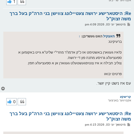
אקטיווער שרייבער
1
י
ק
א
Re: היסטארישע ירושה צעטיילונג צווישן בני הרה"ק בעל ברך
ר
ו
משה זצוק"ל
י
פ
מיטוואך יוני 03, 2026 4:09 pm
ף
א
ו
ס
חאצקיל
האט געשריבן:
↑
ט
ברעיקינג:
ס'איז געווארן באשטימט אז כ"ק אדמו"ר מהרי"י שליט"א גייט באקומען א
ספעציעלע גרויסע מתנה פון די ירושה.
צוליב חבילה א איז צונויפגעשטעלט געווארן אן א ספעציעלע חפץ.
פרטים יבואו
עס איז נישט קיין יושר.
צ
ו
ר
קרישקע
אקטיווער באניצער
0
י
ק
א
Re: היסטארישע ירושה צעטיילונג צווישן בני הרה"ק בעל ברך
ר
ו
משה זצוק"ל
י
פ
מיטוואך יוני 03, 2026 4:15 pm
ף
א
ו