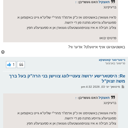
ס
חאצקיל
האט געשריבן:
↑
ט
ברעיקינג:
ס'איז געווארן באשטימט אז כ"ק אדמו"ר מהרי"י שליט"א גייט באקומען א
ספעציעלע גרויסע מתנה פון די ירושה.
צוליב חבילה א איז צונויפגעשטעלט געווארן אן א ספעציעלע חפץ.
פרטים יבואו
באשטעטיגט אויף אייוועלט? אדער ווי?
צ
ו
ר
נייגעריגער קאטשקע
פרישער באניצער
1
י
ק
א
Re: היסטארישע ירושה צעטיילונג צווישן בני הרה"ק בעל ברך
ר
ו
משה זצוק"ל
י
פ
מיטוואך יוני 03, 2026 4:32 pm
ף
א
ו
ס
חאצקיל
האט געשריבן:
↑
ט
ברעיקינג:
ס'איז געווארן באשטימט אז כ"ק אדמו"ר מהרי"י שליט"א גייט באקומען א
ספעציעלע גרויסע מתנה פון די ירושה.
צוליב חבילה א איז צונויפגעשטעלט געווארן אן א ספעציעלע חפץ.