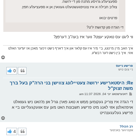
ספעציעלע גרויסע מתנה פון די ירושה.
צוליב חבילה א איז צונויפגעשטעלט געווארן אן א ספעציעלע חפץ.
פרטים יבואו
די הגדה פון קדושת יו"ט?
ווי ליגט עס טאקע יעצט? ווער איז בעה''ב דערפון?
איך האב מיין מיינונג, ביי מיר איז עס קלאר און איך דארף נישט זיכער מאכן אז יעדער האלט
אזוי. איך בין נישט דער רבש''ע.
צ
ו
ר
פרישע נייעס
ניי צום טיש
0
י
ק
א
Re: היסטארישע ירושה צעטיילונג צווישן בני הרה"ק בעל ברך
ר
ו
משה זצוק"ל
י
פ
דאנערשטאג יוני 04, 2026 11:37 am
ף
א
ו
די הגדה איז צוריק געקומען ממש א טאג פארן גורל און מ'האט ניש געוואלט
ס
אויפהאלטן אזוי לאנג מיט פרישע חשבונות האט מען עס אוועקגעלייגט ביי א
ט
פרישע געלעגענהייט
צ
ו
ר
רב הכולל
אקטיווער באניצער
4
י
ק