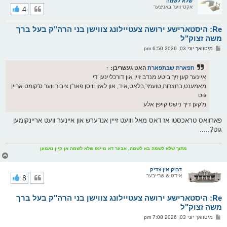
ר
שלא לשמה
אקטיווער באניצער
4
י
ק
א
Re: היסטארישע ירושה צעטיילונג צווישן בני הרה"ק בעל ברך
ר
ו
משה זצוק"ל
י
פ
מיטוואך יוני 03, 2026 6:50 pm
ף
א
ו
ס
תפארת שבתפארת
האט געשריבן:
↑
ט
איינער קען זיך ביטע מנדב זיין און דורכליינען די
מאמענט,בחצרות,טועמי',בלאט,איד, און לאזן וויסן פאר'ן ציבור ווער ס'קומט אריין
גוט
מ'קען דיך נישט קויפן אלע
פארוואס טראכסטו אז דאס מאל ווועט זייין אנדערש און איינער וועט אריינקומען
גוט?.....
מתוך שלא לשמה בא לשמה, אבער דא מיינט שלא לשמה אן קיין נאמען
צ
ו
ר
דבוק אין צדיק
אידטיש שרייבער
8
י
ק
א
Re: היסטארישע ירושה צעטיילונג צווישן בני הרה"ק בעל ברך
ר
ו
משה זצוק"ל
י
פ
מיטוואך יוני 03, 2026 7:08 pm
ף
א