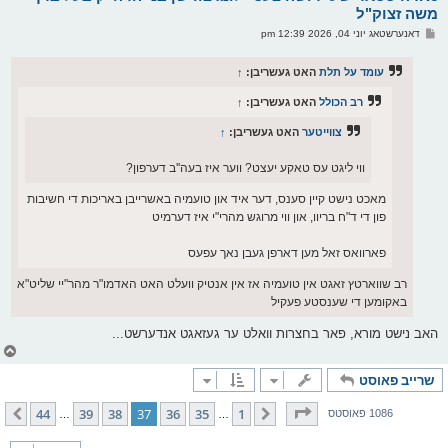
ו
משה זצוק"ל
י
פ
דאנערשטאג יוני 04, 2026 12:39 pm
ף
א
ו
ס
עומד על תלת
האט געשריבן:
↑
ט
רב הכולל
האט געשריבן:
↑
צווייטער
האט געשריבן:
↑
ווי ליגט עס טאקע יעצט? ווער איז בעה''ב דערפון?
מאכט נישט קיין סענס, דער איד און טועמיה באשרייבן באריכות די חשיבות
פון די ד"ח בריוו, און ווי מרוגש מהרי"י איז דערמיט
פארוואס זאל מען דארפן געבן נאך עפעס
רב שווארטץ זאגט אין טועמיה אז אין אנטיק וועלט האט האדמו"ר מהר"יי שליט"א
באקומען די שענסטע פעקיל
האב נישט מורא, פאר בחצרות וואלט ער געזאגט אנדערשט...
צ
ו
שרייב פאוסט
ר
י
ק
בלאט
37
פון
44
44
39
38
37
36
35
1
פריערדיגע
קומענדיגע
1086 פאוסטס
…
…
א
ר