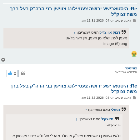
א
Re: היסטארישע ירושה צעטיילונג צווישן בני הרה"ק בעל ברך
ר
ו
משה זצוק"ל
י
פ
דאנערשטאג יוני 04, 2026 11:31 am
ף
א
ו
ס
דבוק אין צדיק
האט געשריבן:
↑
ט
מענין לענין שלא מן הענין, אין דער בלאט
image (6).png
צ
ו
ר
צווייטער
אידטיש שרייבער
0
י
ק
א
Re: היסטארישע ירושה צעטיילונג צווישן בני הרה"ק בעל ברך
ר
ו
משה זצוק"ל
י
פ
דאנערשטאג יוני 04, 2026 11:32 am
ף
א
ו
ס
נפתלי
האט געשריבן:
↑
ט
חאצקיל
האט געשריבן:
↑
ברעיקינג:
ס'איז געווארן באשטימט אז כ"ק אדמו"ר מהרי"י שליט"א גייט באקומען א