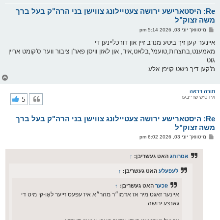
א
Re: היסטארישע ירושה צעטיילונג צווישן בני הרה"ק בעל ברך
ר
ו
משה זצוק"ל
י
פ
מיטוואך יוני 03, 2026 5:14 pm
ף
א
ו
איינער קען זיך ביטע מנדב זיין און דורכליינען די
ס
מאמענט,בחצרות,טועמי',בלאט,איד, און לאזן וויסן פאר'ן ציבור ווער ס'קומט אריין
ט
גוט
מ'קען דיך נישט קויפן אלע
צ
ו
ר
תורה ויראה
אידטיש שרייבער
5
י
ק
א
Re: היסטארישע ירושה צעטיילונג צווישן בני הרה"ק בעל ברך
ר
ו
משה זצוק"ל
י
פ
מיטוואך יוני 03, 2026 6:02 pm
ף
א
ו
ס
אסרוחג
האט געשריבן:
↑
ט
לעפעלע
האט געשריבן:
↑
זוכער
האט געשריבן:
↑
איינער זאגט מיר אז אדמו״ר מהר״א איז עפעס זייער לאָו-קי מיט די
גאנצע ירושה.