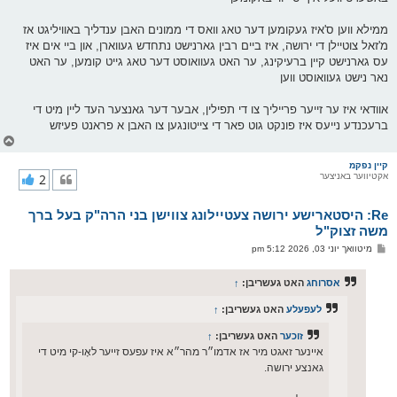
ממילא ווען ס'איז געקומען דער טאג וואס די ממונים האבן ענדליך באוויליגט אז
מ'זאל צוטיילן די ירושה, איז ביים רבין גארנישט נתחדש געווארן, און ביי אים איז
עס גארנישט קיין ברעיקינג, ער האט געוואוסט דער טאג גייט קומען, ער האט
נאר נישט געוואוסט ווען
אוודאי איז ער זייער פרייליך צו די תפילין, אבער דער גאנצער העד ליין מיט די
ברעכנדע נייעס איז פונקט גוט פאר די צייטונגען צו האבן א פראנט פעיזש
צ
ו
ר
קיין נפקמ
אקטיווער באניצער
2
י
ק
א
Re: היסטארישע ירושה צעטיילונג צווישן בני הרה"ק בעל ברך
ר
ו
משה זצוק"ל
י
פ
מיטוואך יוני 03, 2026 5:12 pm
ף
א
ו
ס
אסרוחג
האט געשריבן:
↑
ט
לעפעלע
האט געשריבן:
↑
זוכער
האט געשריבן:
↑
איינער זאגט מיר אז אדמו״ר מהר״א איז עפעס זייער לאָו-קי מיט די
גאנצע ירושה.