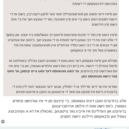
נאכנישט דורכגעקוקט די רשימה
און ס'איז זייער פשוט און פארשטענדליך פאר ווער ס'קען דעם רבין, נישט אז די
ירושה חפצים האט נישט ביי אים קיין חשיבות, נאר די גאנצע זאך איז ביי אים
נישט קיין חידושים
ס'איז נישט קיין סוד די סיבות פארוואס ס'האט זיך געשלעפט ביז יעצט, און במשך
די אלע יארן איז די רבי געווען זייער פאסיוו צו די גאנצע זאך, כ'האב עס געהערט
פון די גבאים אז די רבי האט כסדר גע'חזר'ט איין סטעיטמענט: וואס איז מיר
באשערט וועל איך סיי ווי באקומען
ממילא ווען ס'איז געקומען דער טאג וואס די ממונים האבן ענדליך באוויליגט אז
מ'זאל צוטיילן די ירושה, איז ביים רבין גארנישט נתחדש געווארן, און ביי אים איז
עס גארנישט קיין ברעיקינג,
ער האט געוואוסט דער טאג גייט קומען, ער האט
נאר נישט געוואוסט ווען
אוודאי איז ער זייער פרייליך צו די תפילין, אבער דער גאנצער העד ליין מיט די
ברעכנדע נייעס איז פונקט גוט פאר די צייטונגען צו האבן א פראנט פעיזש
אלע ברודערס האבן דעיס געוואוסט, ביי קיינעם פון זיי איז גארנישט מחודש
געווארן, כ'אפ נישט וואס דו ווילסט ארויסברענגען
ברעיקינג און העדליינס איז אייביג נאר צייטונגען, נאכאלץ איז דא א געהויבענע
געפיל ווען מ'באקומט הייליגע ירושה חפצים.
צ
ו