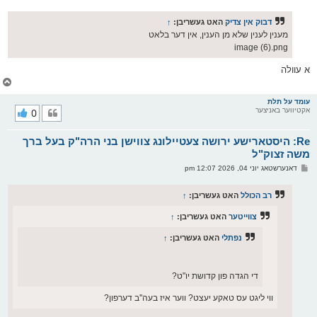
א
ו
ס
דבוק אין צדיק
האט געשריבן:
↑
ט
מענין לענין שלא מן הענין, אין דער בלאט
image (6).png
א עוולה
צ
ו
ר
עומד על תלת
אקטיווער באניצער
0
י
ק
א
Re: היסטארישע ירושה צעטיילונג צווישן בני הרה"ק בעל ברך
ר
ו
משה זצוק"ל
י
פ
דאנערשטאג יוני 04, 2026 12:07 pm
ף
א
ו
ס
רב הכולל
האט געשריבן:
↑
ט
צווייטער
האט געשריבן:
↑
נפתלי
האט געשריבן:
↑
די הגדה פון קדושת יו"ט?
ווי ליגט עס טאקע יעצט? ווער איז בעה''ב דערפון?