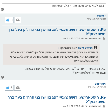
רב הכולל, א שייינע טיטול פאר א כולל יונגערמאן
צ
ו
ר
זלמעלע
אקטיווער באניצער
0
י
ק
א
Re: היסטארישע ירושה צעטיילונג צווישן בני הרה"ק בעל ברך
ר
ו
משה זצוק"ל
י
פ
דאנערשטאג יוני 04, 2026 11:45 am
ף
א
ו
ס
פרישע נייעס
האט געשריבן:
↑
ט
די הגדה איז צוריק געקומען ממש א טאג פארן גורל און מ'האט ניש געוואלט
אויפהאלטן אזוי לאנג מיט פרישע חשבונות האט מען עס אוועקגעלייגט ביי א
פרישע געלעגענהייט
מאדנע מעשה. דער בר"מ האט געפאדערט חלוקה שווה בשווה.
וואס מיינט "געלעגנהייט"?
צ
ו
ר
אורך ימים
אקטיווער באניצער
3
י
ק
א
Re: היסטארישע ירושה צעטיילונג צווישן בני הרה"ק בעל ברך
ר
ו
משה זצוק"ל
י
פ
דאנערשטאג יוני 04, 2026 11:59 am
ף