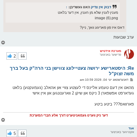
ט
דבוק אין צדיק
האט געשריבן:
↑
מענין לענין שלא מן הענין, אין דער בלאט
image (6).png
דאס איז פון פאריגע וואך, ניין?
ערב שבועות
צ
ו
ר
מערכת אידטיש
פרישער באניצער
2
י
ק
א
Re: היסטארישע ירושה צעטיילונג צווישן בני הרה"ק בעל ברך
ר
ו
משה זצוק"ל
י
פ
דאנערשטאג יוני 04, 2026 10:59 am
ף
א
ו
מהאט אין דעם טעמע אליינס די לעצטע צוויי און אהאלב (געמעקטע) בלאט
ס
געדארפט אפשפארן 3 ניקס און שיקן 2 ווארענונגען און איין אישי
ט
פארוואס??? ביטע ביטע
דער ניק ווערט געמאניטערט דורך אלע חברי המערכת
צ
ו
ר
אגד
אקטיווער באניצער
5
י
ק