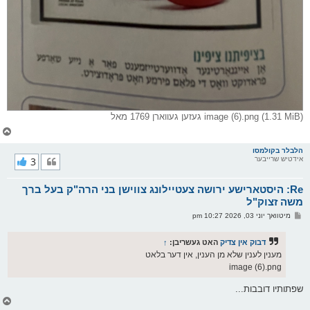
image (6).png (1.31 MiB) געזען געווארן 1769 מאל
צ
ו
ר
הלבלר בקולמסו
אידטיש שרייבער
3
י
ק
א
Re: היסטארישע ירושה צעטיילונג צווישן בני הרה"ק בעל ברך
ר
ו
משה זצוק"ל
י
פ
מיטוואך יוני 03, 2026 10:27 pm
ף
א
ו
ס
דבוק אין צדיק
האט געשריבן:
↑
ט
מענין לענין שלא מן הענין, אין דער בלאט
image (6).png
שפתותיו דובבות...
צ