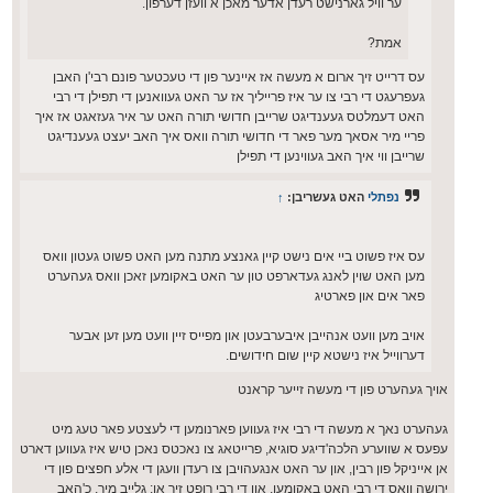
ער וויל גארנישט רעדן אדער מאכן א וועזן דערפון.
אמת?
עס דרייט זיך ארום א מעשה אז איינער פון די טעכטער פונם רבי'ן האבן
געפרעגט די רבי צו ער איז פרייליך אז ער האט געוואנען די תפילן די רבי
האט דעמלטס געענדיגט שרייבן חדושי תורה האט ער איר געזאגט אז איך
פריי מיר אסאך מער פאר די חדושי תורה וואס איך האב יעצט געענדיגט
שרייבן ווי איך האב געווינען די תפילן
נפתלי
האט געשריבן:
↑
עס איז פשוט ביי אים נישט קיין גאנצע מתנה מען האט פשוט געטון וואס
מען האט שוין לאנג געדארפט טון ער האט באקומען זאכן וואס געהערט
פאר אים און פארטיג
אויב מען וועט אנהייבן איבערבעטן און מפייס זיין וועט מען זען אבער
דערווייל איז נישטא קיין שום חידושים.
אויך געהערט פון די מעשה זייער קראנט
געהערט נאך א מעשה די רבי איז געווען פארנומען די לעצטע פאר טעג מיט
עפעס א שווערע הלכה'דיגע סוגיא, פרייטאג צו נאכטס נאכן טיש איז געווען דארט
אן אייניקל פון רבין, און ער האט אנגעהויבן צו רעדן וועגן די אלע חפצים פון די
ירושה וואס די רבי האט באקומען, און די רבי רופט זיך אן: גלייב מיר, כ'האב