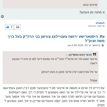
פרטים יבואו
א מתנה פון וועמען?
צ
ו
ר
לעפעלע
פרישער באניצער
7
י
ק
א
Re: היסטארישע ירושה צעטיילונג צווישן בני הרה"ק בעל ברך
ר
ו
משה זצוק"ל
י
פ
מיטוואך יוני 03, 2026 4:39 pm
ף
א
ו
ס
זוכער
האט געשריבן:
↑
ט
איינער זאגט מיר אז אדמו״ר מהר״א איז עפעס זייער לאָו-קי מיט די גאנצע
ירושה.
ער וויל גארנישט רעדן אדער מאכן א וועזן דערפון.
אמת?
עס דרייט זיך ארום א מעשה אז איינער פון די טעכטער פונם רבי'ן האבן געפרעגט
די רבי צו ער איז פרייליך אז ער האט געוואנען די תפילן די רבי האט דעמלטס
געענדיגט שרייבן חדושי תורה האט ער איר געזאגט אז איך פריי מיר אסאך מער
פאר די חדושי תורה וואס איך האב יעצט געענדיגט שרייבן ווי איך האב געווינען די
תפילן