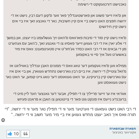
נאכנישט דורכגעקוקט די רשימה
און ס'איז זייער פשוט און פארשטענדליך פאר ווער ס'קען דעם רבין, נישט אז די
ירושה חפצים האט נישט ביי אים קיין חשיבות, נאר די גאנצע זאך איז ביי אים
נישט קיין חידושים
ס'איז נישט קיין סוד די סיבות פארוואס ס'האט זיך געשלעפט ביז יעצט, און במשך
די אלע יארן איז די רבי געווען זייער פאסיוו צו די גאנצע זאך, כ'האב עס געהערט
פון די גבאים אז די רבי האט כסדר גע'חזר'ט איין סטעיטמענט: וואס איז מיר
באשערט וועל איך סיי ווי באקומען
ממילא ווען ס'איז געקומען דער טאג וואס די ממונים האבן ענדליך באוויליגט אז
מ'זאל צוטיילן די ירושה, איז ביים רבין גארנישט נתחדש געווארן, און ביי אים איז
עס גארנישט קיין ברעיקינג, ער האט געוואוסט דער טאג גייט קומען, ער האט נאר
נישט געוואוסט ווען
אוודאי איז ער זייער פרייליך צו די תפילין, אבער דער גאנצער העד ליין מיט די
ברעכנדע נייעס איז פונקט גוט פאר די צייטונגען צו האבן א פראנט פעיזש
די רבי האט נישט געזאגט די ווערטער מער ווי די תפילין נאר מער ווי די ירושה, "די
תורה וואס איך האב יעצט מחדש געווען איז ביי מיר מער חשוב ווי די ירושה.."
צ
ו
ר
תפארת שבתפארת
אקטיווער באניצער
10
י
ק