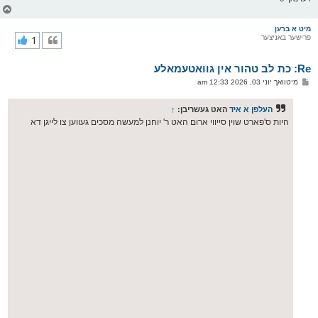
צ
ו
ר
מיט א ברען
פרישער באניצער
1
י
ק
א
Re: כת לב טהור אין גוואטעמאלע
ר
ו
פ
מיטוואך יוני 03, 2026 12:33 am
י
א
ף
ו
ס
העלפן א איד
האט געשריבן:
↑
ט
היות ס'פארט שוין סייווי ארום האט ר' יוחנן למעשה מסכים געווען צו לייגן דא