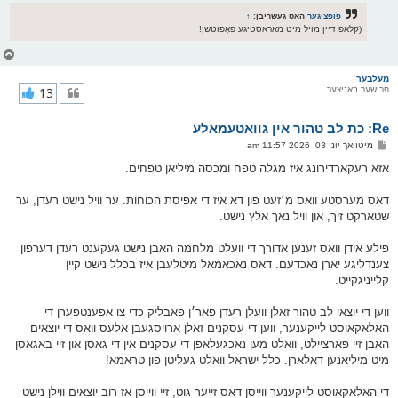
פופציגער
האט געשריבן:
↑
(קלאפ דיין מויל מיט מאראסטיגע פּאָפּוטשן!
צ
ו
ר
מעלבער
פרישער באניצער
13
י
ק
א
Re: כת לב טהור אין גוואטעמאלע
ר
ו
פ
מיטוואך יוני 03, 2026 11:57 am
י
א
ף
ו
אזא רעקארדירונג איז מגלה טפח ומכסה מיליאן טפחים.
ס
ט
דאס מערסטע וואס מ׳זעט פון דא איז די אפיסת הכוחות. ער וויל נישט רעדן, ער
שטארקט זיך, און וויל נאך אלץ נישט.
פילע אידן וואס זענען אדורך די וועלט מלחמה האבן נישט געקענט רעדן דערפון
צענדליגע יארן נאכדעם. דאס נאכאמאל מיטלעבן איז בכלל נישט קיין
קלייניגקייט.
ווען די יוצאי לב טהור זאלן וועלן רעדן פאר׳ן פאבליק כדי צו אפענטפערן די
האלאקאוסט לייקענער, ווען די עסקנים זאלן ארויסגעבן אלעס וואס די יוצאים
האבן זיי פארציילט, וואלט מען נאכגעלאפן די עסקנים אין די גאסן און זיי באגאסן
מיט מיליאנען דאלארן. כלל ישראל וואלט געליטן פון טראמא!
די האלאקאוסט לייקענער ווייסן דאס זייער גוט, זיי ווייסן אז רוב יוצאים ווילן נישט