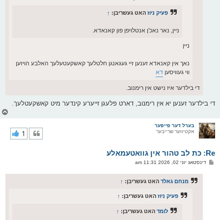
פעיק ניוז
האט געשריבן:
↑
ניין, נאר נאכ'ן אנטלויפן פון קאנאדא.
ניין
נאך אין קאנאדא זענען זיי געגאנגן חלטלעך קאשקעטעלעך האלבע הויזען
ווי געוויסען
דא
די בילדער איז נישט אין רימנוב.
די בילדער זענען יא אין רימנוב, דארט פלעגן זייערע קינדער מיט קאשקעטלעך.
צ
ו
ר
בערל דער פייפער
אקטיווער שרייבער
1
י
ק
א
Re: כת לב טהור אין גוואטעמאלע
ר
ו
פ
דינסטאג יוני 02, 2026 11:31 am
י
א
ף
ו
ס
מנחם גאלד
האט געשריבן:
↑
ט
פעיק ניוז
האט געשריבן:
↑
לומד
האט געשריבן:
↑