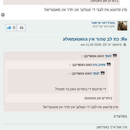
בחורים און טאטעס.
מיין פראגע איז לגבי די יונגלעך אין חדר אין מאנטריאל
צ
ו
ר
בערל דער פייפער
אקטיווער שרייבער
0
י
ק
א
Re: כת לב טהור אין גוואטעמאלע
ר
ו
פ
מיטוואך יוני 03, 2026 11:33 am
י
א
ף
ו
ס
לומד
האט געשריבן:
↑
ט
פעיק ניוז
האט געשריבן:
↑
לומד
האט געשריבן:
↑
די מיינטס די בחורים נאכן בר מצוה?
בחורים און טאטעס.
מיין פראגע איז לגבי די יונגלעך אין חדר אין מאנטריאל
געהעריג
איך וועל אייך באפייפען