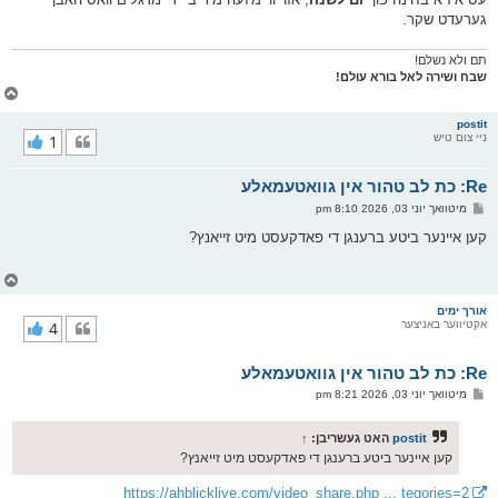
גערעדט שקר.
תם ולא נשלם!
שבח ושירה לאל בורא עולם!
צ
ו
ר
postit
ניי צום טיש
1
י
ק
א
Re: כת לב טהור אין גוואטעמאלע
ר
ו
פ
מיטוואך יוני 03, 2026 8:10 pm
י
א
ף
ו
קען איינער ביטע ברענגן די פאדקעסט מיט זייאנץ?
ס
ט
צ
ו
ר
אורך ימים
אקטיווער באניצער
4
י
ק
א
Re: כת לב טהור אין גוואטעמאלע
ר
ו
פ
מיטוואך יוני 03, 2026 8:21 pm
י
א
ף
ו
ס
postit
האט געשריבן:
↑
ט
קען איינער ביטע ברענגן די פאדקעסט מיט זייאנץ?
https://ahblicklive.com/video_share.php ... tegories=2