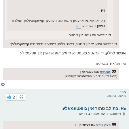
ניין
נאך אין קאנאדא זענען זיי געגאנגן חלטלעך קאשקעטעלעך האלבע
הויזען ווי געוויסען
דא
די בילדער איז נישט אין רימנוב.
די בילדער זענען יא אין רימנוב, דארט פלעגן זייערע קינדער מיט קאשקעטלעך.
ואפשר לחלק, די ערשטע פאוסט יא די איבריגע איז שוין אין גוטעמאלע
איך וועל אייך באפייפען
פופציגער
האט געשריבן:
↑
(קלאפ דיין מויל מיט מאראסטיגע פּאָפּוטשן!
צ
ו
ר
לומד
פרישער באניצער
2
י
ק
א
Re: כת לב טהור אין גוואטעמאלע
ר
ו
פ
דינסטאג יוני 02, 2026 11:47 am
י
א
ף
ו
ס
פעיק ניוז
האט געשריבן:
↑
ט