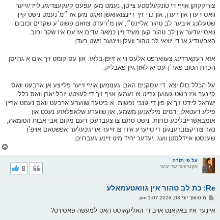
צוריקקוקן אויף די טונקעלסטע צייטן, נעמט מען עפעס קעקעצדיגע ליידיגייער
וואס רעדן און רעדן, און כדי זיך ריינצואוואשן זאגט מען אז ״מ׳נעמט נישט קיין
שטעלונג איבער לב טהור אליינס״, און מ׳רעדט צוזאם פשוט׳ע שקרים וכזבים
וואס יעדער אין לב טהור קען מעיד זיין כמאה עדים אז עס איז שקר וכזב.
האפענדיג אז די יוצאי לב טהור וועלן ווייטער נישט רעדן.
אזא רעקארדינג צעווארפט אלעס ווי א זייפן-בלאז. און עס קומט זיך אים א גרויסן
הכרת הטוב פאר׳ן עס יא לאזן גיין פאבליק.
על הכלל כולו יצא. די עסקנים האבן גענומען אויף זייער פלייצע אן ארבעט וואס
קיינער איז נישט געווען גרייט צו נעמען אויף זיך די לעצטע יובל יארן וואס כלל
ישראל ליידט זיך אן פון די גונבי נפשות. א ביטער שווערע ארבעט וואס נעמט אריין
פילע דעטאלן, דמים מיליאנען משמע, און שווערע שלאפלאזע נעכט און
אומבאשרייבליכע כוחות. נישט סתם צו צעברעכן דעם מקום אבי אבות הטומאה,
נאר צוריקצוברענגען די טייערע אידן צו זייער אריגינעלער אפשטאם אויפ׳ן
שענסטן איידלסטן וועג. יעדער יחיד מיט זיינע געברויכן.
צ
ו
ר
על פי תורה
אקטיווער שרייבער
8
י
ק
א
Re: כת לב טהור אין גוואטעמאלע
ר
ו
פ
מיטוואך יוני 03, 2026 1:07 pm
י
א
ף
ו
איינער איז באקאנט אויב די האליקאוסט האט למעשה פאסירט?
ס