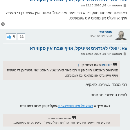
ו
פ
מאנטאג יוני 01, 2026 12:16 am
י
א
ף
ו
פארוואס מאכסטו חוזק פון א רבי פאר גארנישט? האסט שוין געשריבן די מעשה
ס
אויף אייוועלט און מהאט עס געמעקט.
ט
צ
ו
ר
פופציגער
אקטיווער שרייבער
8
י
ק
א
Re: יואלי לאנדא'ס אייניקל, אויף שבת אין סקווירא
ר
ו
פ
מאנטאג יוני 01, 2026 12:46 am
י
א
ף
ו
ס
MCITP
האט געשריבן:
↑
ט
פארוואס מאכסטו חוזק פון א רבי פאר גארנישט? האסט שוין געשריבן די מעשה
אויף אייוועלט און מהאט עס געמעקט.
רבי מכבד עשירים. ס'אקעי.
לעצם הסיפור: חחחחח...
נאט אייך א
געהענגל מיט פופציגערס
געקליבן פון ארום דעם טיש
יעדער האט געשריבן:
אידטיש איז ווייטער אידטיש, אויך אָן "דער תהלים איד" - ס'טע געהערט אזאנס...