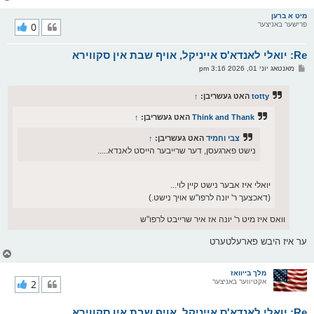
ו
ר
מיט א ברען
פרישער באניצער
0
י
ק
א
Re: יואלי לאנדא'ס אייניקל, אויף שבת אין סקווירא
ר
ו
פ
מאנטאג יוני 01, 2026 3:16 pm
י
א
ף
ו
ס
totty
האט געשריבן:
↑
ט
Think and Thank
האט געשריבן:
↑
צבי וחמיד
האט געשריבן:
↑
נישט פארגעסן, דער שרייבער הייסט לאנדא.....
יואלי איז אבער נישט קיין לוי...
(דאכצעך ר' יונה לרפו"ש אויך נישט.)
וואס איז מיט ר' יונה אז איר שרייבט לרפו"ש
ער איז היבש פארעלטערט
צ
ו
ר
מלך בייוואז
אקטיווער באניצער
2
י
ק
א
Re: יואלי לאנדא'ס אייניקל, אויף שבת אין סקווירא
ר