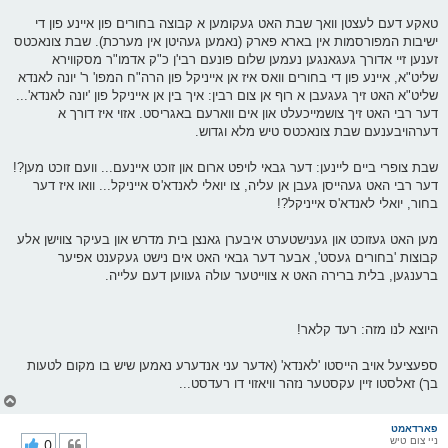
טאקע דעם לעצטן וואך שבת האט געקומען א קבוצה בחורים פון איינע פון די
ישיבות המפורסמות אין בארא פארק (נאמען געהיטן אין מערכת). שבת צונאכטס
זענען זיי אדורך געגאנגען נעמען שלום פונעם רבי'ן כ"ק אדמו"ר מסקווירא
שליט"א, איינע פון די בחורים וואס איז אן אייניקל פון הרה"ח המפו' ר' יונה לאנדא
שליט"א האט זיך געגעבן א רוף אן צום רבין: איך בין אן אייניקל פון 'יונה לאנדא'...
דער רבי האט זיך צושמייכעלט און אים ווארעם באגריסט. אזוי איז דורך א
דערהויבענעם שבת צונאכטס טיש מלא וגדוש.
שבת צופרי ביים ליינען: דער גבאי לויפט ארום און זוכט איינעם... וועם זוכט מען?!
דער רבי האט געהייסן געבן אן עליה, צו יואלי לאנדא'ס אייניקל... וואו איז דער
בחור, יואלי לאנדא'ס אייניקל?!
מען האט געזוכט און גענישטערט איבערן גאנצן בית מדרש און בעיקר צווישן אלע
קבוצות 'בחורים געסט', אבער דער גבאי האט אים נישט געקענט אפיער
ברענגען, בלית ברירה האט א צווייטער עולה געווען דעם עלייה.
היוצא לנו מזה: רעד קלאר!
ספעציעל אויב הייסטו 'לאנדא' (אדער עני אנדערע נאמען שיש בו מקום לטעות
בך) זאלסטו זיין עקסטער נזהר וויאזוי דו רעדסט...
צ
ו
ר
פארדאמט
ניי צום טיש
0
י