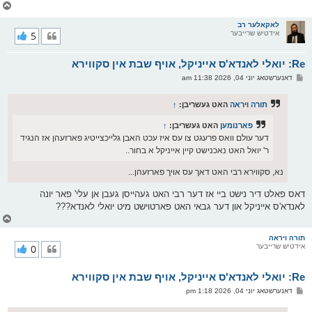
צ
ו
ר
לאקאלער רב
אידטיש שרייבער
5
י
ק
א
Re: יואלי לאנדא'ס אייניקל, אויף שבת אין סקווירא
ר
ו
פ
דאנערשטאג יוני 04, 2026 11:38 am
י
א
ף
ו
ס
תורה ויראה
האט געשריבן:
↑
ט
פארנומען
האט געשריבן:
↑
דער עולם וואס פרעגט צו עס איז עכט האבן גלייכצייטיג פארזעהן אז הנגיד
ר' יואל האט נאכנישט קיין אייניקל א בחור..
נא, סקווירא רבי האט דאך עס אויך פארזעהן...
דאס פאלט דיר נישט ביי אז דער רבי האט געהייסן געבן אן עלי' פאר יונה
לאנדא'ס אייניקל און דער גבאי האט פארטוישט מיט יואלי לאנדא???
צ
ו
ר
תורה ויראה
אידטיש שרייבער
0
י
ק
א
Re: יואלי לאנדא'ס אייניקל, אויף שבת אין סקווירא
ר
ו
פ
דאנערשטאג יוני 04, 2026 1:18 pm
י
א
ף
ו