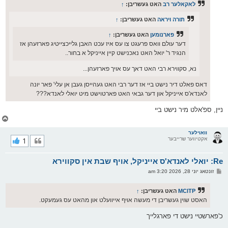
ס
לאקאלער רב
האט געשריבן:
↑
ט
תורה ויראה
האט געשריבן:
↑
פארנומען
האט געשריבן:
↑
דער עולם וואס פרעגט צו עס איז עכט האבן גלייכצייטיג פארזעהן אז
הנגיד ר' יואל האט נאכנישט קיין אייניקל א בחור..
נא, סקווירא רבי האט דאך עס אויך פארזעהן...
דאס פאלט דיר נישט ביי אז דער רבי האט געהייסן געבן אן עלי' פאר יונה
לאנדא'ס אייניקל און דער גבאי האט פארטוישט מיט יואלי לאנדא???
ניין, ספ'אלט מיר נישט ביי
צ
ו
ר
וואוילער
אקטיווער שרייבער
1
י
ק
א
Re: יואלי לאנדא'ס אייניקל, אויף שבת אין סקווירא
ר
ו
פ
זונטאג יוני 28, 2026 3:20 am
י
א
ף
ו
ס
MCITP
האט געשריבן:
↑
ט
האסט שוין געשריבן די מעשה אויף אייוועלט און מהאט עס געמעקט.
כ'פארשטיי נישט די פארגלייך