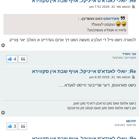
Re: יואלי לאנדא'ס אייניקל, אויף שבת אין סקווירא
ר
ו
פ
זונטאג מאי 31, 2026 7:51 pm
י
א
ף
ו
ס
פארדאמט
האט געשריבן:
↑
ט
נעקסט לעוועל!!
ס'איז א אמת'ע געשיכטע?
לכאורה נישט ווייל די זעלבע מעשה האט זיך ארום געדרייט א האלב יאר צוריק
צ
ו
ר
צבי וחמיד
אקטיווער באניצער
4
י
ק
א
Re: יואלי לאנדא'ס אייניקל, אויף שבת אין סקווירא
ר
ו
פ
זונטאג מאי 31, 2026 9:30 pm
י
א
ף
ו
נישט פארגעסן, דער שרייבער הייסט לאנדא.....
ס
ט
נישט אלעס וואס מען טראכט דארף מען זאגן.
און נישט אלעס וואס מען זאגט קומט פון טראכטן!
צ
ו
ר
MCITP
פרישער באניצער
3
י
ק
א
Re: יואלי לאנדא'ס אייניקל, אויף שבת אין סקווירא
ר