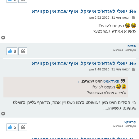
ק
א
Re: יואלי לאנדא'ס אייניקל, אויף שבת אין סקווירא
ר
ו
פ
זונטאג מאי 31, 2026 6:52 pm
י
א
ף
ו
נעקסט לעוועל!!
ס
ס'איז א אמת'ע געשיכטע?
ט
צ
ו
ר
פלאם
אקטיווער באניצער
8
י
ק
א
Re: יואלי לאנדא'ס אייניקל, אויף שבת אין סקווירא
ר
ו
פ
זונטאג מאי 31, 2026 7:48 pm
י
א
ף
ו
ס
פארדאמט
האט געשריבן:
↑
ט
נעקסט לעוועל!!
ס'איז א אמת'ע געשיכטע?
ביי חסידים האט מען געוואוסט ס'מוז נישט זיין אמת, מ'דארף גלייבן ס'וואלט
געקענט געשעהן....
צ
ו
ר
קרישקע
אקטיווער באניצער
5
י
ק
א