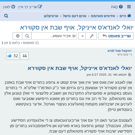
FAQ
שרייב זיך איין
לאגין
ז
היים
אידטיש פארומס
ארום דעם טישל
ארטיקלען
ו
יואלי לאנדא'ס אייניקל, אויף שבת אין סקווירא
ך
זוך
פארגעשרי
שרייב פאוסט
21 פאוסטס • בלאט
1
פון
1
יחזקאל סגל לנדא
ניי צום טיש
32
יואלי לאנדא'ס אייניקל, אויף שבת אין סקווירא
פ
זונטאג מאי 31, 2026 6:27 pm
א
ו
שוין לאנגע יארן וואס וואך איין וואך אויס קומט א גרופע בחורים אויף שבת באזוכן
ס
אין 'שיכון סקווירא' זיך אנשעפן ביים גרויסן אור כ"ק האדמו"ר שליט"א. די בחורים
ט
געסט באקומען א ספעציעלע התקרבות און חשוב'ע פלעצער זיי זאלן קענען אלץ
גוט מיטהאלטן. על פי רוב איז עס בחורים פון אזאנע היימישע שטובער וואס
לערנען אין ישיבה'שע מקומות (אזעלעכע נעקטיי גארטל, אדער בעקיטשע
בענטדאון טייפ).
לעצטנס אבער האט זיך עס אויך אריבערגעכאפט צו די אלגעמיינע חסידישע
וועלט, וועכנטליך קומען גרופעס בארא פארקע און וויליאמסבורגע בחורים פון
חסידישע ישיבות אויף סקווירא מיטהאלטן דעם שבת.