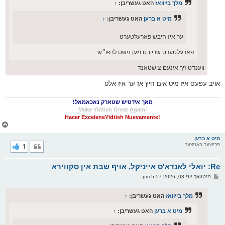
מלך בייוואז
האט געשריבן:
↑
מיט א ברען
האט געשריבן:
↑
ער איז היבש פארעלטערט
פארעלטערט שרייבט מען נישט לרפו״ש
ווענדט זיך אינעם צושטאנד
אויב עפעס איז מיט אים חיץ אז ער איז אלט
מאך אידטיש שטארק נאכאמאל!
!Make Yidtish Great Again
!Hacer ExceleneYidtish Nuevamente
צ
ו
ר
מיט א ברען
פרישער באניצער
1
י
ק
א
Re: יואלי לאנדא'ס אייניקל, אויף שבת אין סקווירא
ר
ו
פ
מיטוואך יוני 03, 2026 5:57 pm
י
א
ף
ו
ס
מלך בייוואז
האט געשריבן:
↑
ט
מיט א ברען
האט געשריבן:
↑