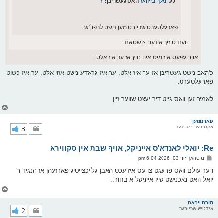
מלך בייוואז
האט געשריבן:
↑
פארעלטערט שרייבט מען נישט לרפו״ש
ווענדט זיך אינעם צושטאנד
אויב עפעס איז מיט אים חיץ אז ער איז אלט
כ'האב נישט געשריבן אז ער איז אלט, ער איז גראדע נישט אזוי אלט, ער איז פשוט
פארעלטערט.
לאמיר זען וואס גייט דיר יעצט שווער זיין
צ
ו
ר
פארנומען
אקטיווער באניצער
3
י
ק
א
Re: יואלי לאנדא'ס אייניקל, אויף שבת אין סקווירא
ר
ו
פ
מיטוואך יוני 03, 2026 6:04 pm
י
א
ף
ו
דער עולם וואס פרעגט צו עס איז עכט האבן גלייכצייטיג פארזעהן אז הנגיד ר'
ס
יואל האט נאכנישט קיין אייניקל א בחור..
ט
צ
ו
ר
תורה ויראה
אידטיש שרייבער
2
י
ק