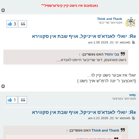
נאנסענס איז נישט קיין קינדערשפיל™
צ
ו
ר
Think and Thank
אקטיווער שרייבער
3
י
ק
א
Re: יואלי לאנדא'ס אייניקל, אויף שבת אין סקווירא
ר
ו
פ
מאנטאג יוני 01, 2026 1:08 am
י
א
ף
ו
ס
צבי וחמיד
האט געשריבן:
↑
ט
נישט פארגעסן, דער שרייבער הייסט לאנדא.....
יואלי איז אבער נישט קיין לוי...
(דאכצעך ר' יונה לרפו"ש אויך נישט.)
צ
ו
ר
totty
אקטיווער באניצער
1
י
ק
א
Re: יואלי לאנדא'ס אייניקל, אויף שבת אין סקווירא
ר
ו
פ
מאנטאג יוני 01, 2026 1:21 am
י
א
ף
ו
ס
Think and Thank
האט געשריבן:
↑
ט