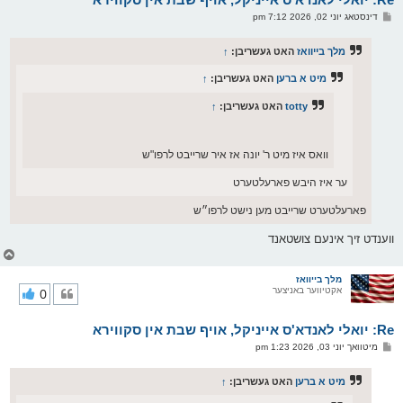
ו
פ
דינסטאג יוני 02, 2026 7:12 pm
י
א
ף
ו
ס
מלך בייוואז
האט געשריבן:
↑
ט
מיט א ברען
האט געשריבן:
↑
totty
האט געשריבן:
↑
וואס איז מיט ר' יונה אז איר שרייבט לרפו"ש
ער איז היבש פארעלטערט
פארעלטערט שרייבט מען נישט לרפו״ש
ווענדט זיך אינעם צושטאנד
צ
ו
ר
מלך בייוואז
אקטיווער באניצער
0
י
ק
א
Re: יואלי לאנדא'ס אייניקל, אויף שבת אין סקווירא
ר
ו
פ
מיטוואך יוני 03, 2026 1:23 pm
י
א
ף
ו
ס
מיט א ברען
האט געשריבן:
↑
ט