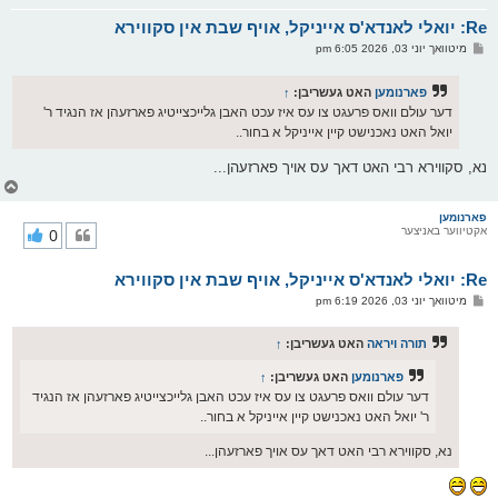
א
Re: יואלי לאנדא'ס אייניקל, אויף שבת אין סקווירא
ר
ו
פ
מיטוואך יוני 03, 2026 6:05 pm
י
א
ף
ו
ס
פארנומען
האט געשריבן:
↑
ט
דער עולם וואס פרעגט צו עס איז עכט האבן גלייכצייטיג פארזעהן אז הנגיד ר'
יואל האט נאכנישט קיין אייניקל א בחור..
נא, סקווירא רבי האט דאך עס אויך פארזעהן...
צ
ו
ר
פארנומען
אקטיווער באניצער
0
י
ק
א
Re: יואלי לאנדא'ס אייניקל, אויף שבת אין סקווירא
ר
ו
פ
מיטוואך יוני 03, 2026 6:19 pm
י
א
ף
ו
ס
תורה ויראה
האט געשריבן:
↑
ט
פארנומען
האט געשריבן:
↑
דער עולם וואס פרעגט צו עס איז עכט האבן גלייכצייטיג פארזעהן אז הנגיד
ר' יואל האט נאכנישט קיין אייניקל א בחור..
נא, סקווירא רבי האט דאך עס אויך פארזעהן...