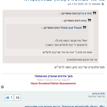
ו
פ
מאנטאג יוני 01, 2026 7:01 pm
י
א
ף
ו
ס
מיט א ברען
האט געשריבן:
↑
ט
totty
האט געשריבן:
↑
Think and Thank
האט געשריבן:
↑
יואלי איז אבער נישט קיין לוי...
(דאכצעך ר' יונה לרפו"ש אויך נישט.)
וואס איז מיט ר' יונה אז איר שרייבט לרפו"ש
ער איז היבש פארעלטערט
פארעלטערט שרייבט מען נישט לרפו״ש
מאך אידטיש שטארק נאכאמאל!
!Make Yidtish Great Again
!Hacer ExceleneYidtish Nuevamente
צ
ו
ר
מיט א ברען
פרישער באניצער
1
י
ק
א
Re: יואלי לאנדא'ס אייניקל, אויף שבת אין סקווירא
ר