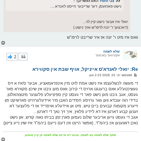
צבי וחמיד
האט געשריבן:
↑
נישט פארגעסן, דער שרייבער הייסט לאנדא.....
יואלי איז אבער נישט קיין לוי...
(דאכצעך ר' יונה לרפו"ש אויך נישט.)
וואס איז מיט ר' יונה אז איר שרייבט לרפו"ש
צ
ו
ר
שלא לשמה
אקטיווער באניצער
2
י
ק
א
Re: יואלי לאנדא'ס אייניקל, אויף שבת אין סקווירא
ר
ו
פ
מאנטאג יוני 01, 2026 2:23 pm
י
א
ף
ו
די מעשה לכשלעצמו איז נישט אמת לויט מיין אינפראמאציע, אבער ס'איז א זיס
ס
געשיכטע'לע וואס ברענגט ארויס די קירוב וואס מען גיבט אין שיכון סקווירא פאר
ט
געסט, אגב גיבט מען נישט פאר די געסט קיין ספיציעלע פלעצער מיטצוהאלטן.
בדידי הוה עובדא ווען גאר גרויסע חסידים האבן מיר איידעלערהייט פארשיקט פון
זייערע מקומות קבועים ביים טיש, מיט אן איידעלע אויסרייד אז די פלעצער דא
זענען קבוע דארטן איז דא ליידיג פלאץ, איך זיך נאך די דארטן...
אגב די געסט גייען אריבער שלום נעמען פארן זמן בביתו נאוה קודש, און נישט
נאכן דאווענען אין ביהמ"ד, (אפשר היינט אין דעם נייעם ביהמ"ד איז שוין נייע צייטן)
מתוך שלא לשמה בא לשמה, אבער דא מיינט שלא לשמה אן קיין נאמען
צ