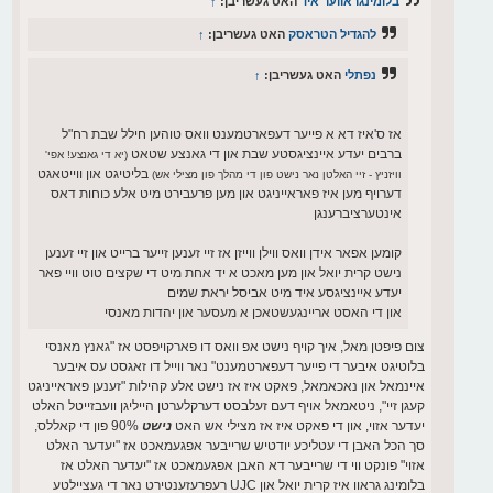
בלומינגראווער איד
האט געשריבן:
↑
להגדיל הטראסק
האט געשריבן:
↑
נפתלי
האט געשריבן:
↑
אז ס'איז דא א פייער דעפארטמענט וואס טוהען חילל שבת רח"ל
ברבים יעדע איינציגסטע שבת און די גאנצע שטאט
(יא די גאנצע! אפי'
בליטיגט און ווייטאגט
וויזניץ - זיי האלטן נאר נישט פון די מהלך פון מצילי אש)
דערויף מען איז פאראייניגט און מען פרעבירט מיט אלע כוחות דאס
אינטערציברענגן
קומען אפאר אידן וואס ווילן ווייזן אז זיי זענען זייער ברייט און זיי זענען
נישט קרית יואל און מען מאכט א יד אחת מיט די שקצים טוט וויי פאר
יעדע איינציגסע איד מיט אביסל יראת שמים
און די האסט אריינגעשטאכן א מעסער און יהדות מאנסי
צום פיפטן מאל, איך קויף נישט אפ וואס דו פארקויפסט אז "גאנץ מאנסי
בלוטיגט איבער די פייער דעפארטמענט" נאר ווייל דו זאגסט עס איבער
איינמאל און נאכאמאל, פאקט איז אז נישט אלע קהילות "זענען פאראייניגט
קעגן זיי", ניטאמאל אויף דעם זעלבסט דערקלערטן הייליגן וועבזייטל האלט
יעדער אזוי, און די פאקט איז אז מצילי אש האט
נישט
90% פון די קאללס,
סך הכל האבן די עטליכע יודטיש שרייבער אפגעמאכט אז "יעדער האלט
אזוי" פונקט ווי די שרייבער דא האבן אפגעמאכט אז "יעדער האלט אז
בלומינג גראוו איז קרית יואל און UJC רעפרעזענטירט נאר די געציילטע