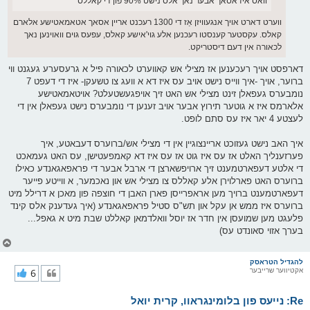
וואס איז אסאך אבער נאך אלס נישט 90% פון די קאללס
ווערט דארט אויך אנגעוויזן אַז די 1300 רעכנט אריין אסאך אטאמאטישע אלארם
קאלס. עקסטער קענסטו רעכנען אלע גוי'אישע קאלס, עפעס גוים וואוינען נאך
לכאורה אין דעם דיסטריקט.
דארפסט אויך רעכענען אז מצילי אש קאווערט לכאורה פיל א גרעסערע געגנט ווי
ברוער, אויך -איך ווייס נישט אויב עס איז דא א וועג צו טשעקן- איז די דעפט 7
נומבערס געפאלן זינט מצילי אש האט זיך אויפגעשטעלט? אויטאמאטישע
אלארמס איז א גוטער תירוץ אבער אויב זענען די נומבערס נישט געפאלן אין די
לעצטע 4 יאר איז עס סתם לופט.
איך האב נישט געזוכט אריינצוגיין אין די מצילי אש/ברוערס דעבאטע, איך
פערזענליך האלט אז עס איז גוט אז עס איז דא קאמפעטישן, עס האט געמאכט
די אלטע דעפארטמענט זיך ארויפשארצן די ארבל אבער די פראפאגאנדע כאילו
ברוערס האט פארלוירן אלע קאללס צו מצילי אש און נאכמער, א ווייטע פייער
דעפארטמענט ברויך מען אראפרייסן פארן האבן די חוצפה פון מאכן א דרילל מיט
ברוערס איז ממש אן עקל און תש"ס סטיל פראפאגאנדע (איך געדענק אלס קינד
פלעגט מען שמועסן אין חדר אז יוסל וואלדמאן קאללט שבת מיט א גאפל...
בערך אזוי סאונדט עס)
צ
ו
ר
להגדיל הטראסק
אקטיווער שרייבער
6
י
ק
א
Re: נייעס פון בלומינגראוו, קרית יואל
ר
ו