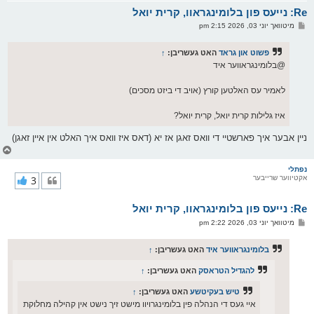
א
Re: נייעס פון בלומינגראוו, קרית יואל
ר
ו
פ
מיטוואך יוני 03, 2026 2:15 pm
י
א
ף
ו
ס
פשוט און גראד
האט געשריבן:
↑
ט
@בלומינגראווער איד
לאמיר עס האלטען קורץ (אויב די ביזט מסכים)
איז גלילות קרית יואל, קרית יואל?
ניין אבער איך פארשטיי די וואס זאגן אז יא (דאס איז וואס איך האלט אין איין זאגן)
צ
ו
ר
נפתלי
אקטיווער שרייבער
3
י
ק
א
Re: נייעס פון בלומינגראוו, קרית יואל
ר
ו
פ
מיטוואך יוני 03, 2026 2:22 pm
י
א
ף
ו
ס
בלומינגראווער איד
האט געשריבן:
↑
ט
להגדיל הטראסק
האט געשריבן:
↑
טיש בעקיטשע
האט געשריבן:
↑
איי געס די הנהלה פין בלומינגרויוו מישט זיך נישט אין קהילה מחלוקת