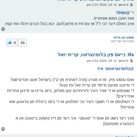
ו
פ
מיטוואך יוני 03, 2026 2:37 pm
י
א
ף
ו
ר'
@נפתלי
ס
אונז האבן געטון אונזערס.
ט
אויב האלט דער רבי ז"ל אז עס איז א פראבלעם, יבא בעל הכרם ויכלה את קוציו.
צ
ו
ר
פשוט און גראד
אקטיווער שרייבער
4
י
ק
א
Re: נייעס פון בלומינגראוו, קרית יואל
ר
ו
פ
מיטוואך יוני 03, 2026 2:51 pm
י
א
ף
ו
@בלומינגראווער איד
ס
ט
וואס טוסטו מיט, אז א מנהיג (מרה דאתרא פון ק"י) בישראל זאגט אנדערשט?
די מיינונג פונעם מייסד פון קרית יואל איז נוגע?
די שאנסען אז די אוויר העיר ודורותיהם קען פאלען, ביזט גרייט צו סיינען אחריות
אויף דעים?
די האלטסט אז די תושבי העיר וכו‘ האלטען אז די ביזט ביכולת פון טראגען אזא
אחריות?
(איך רעד נישט פון וואס די ‘זאגסט‘- איך רעד פון דיין קישקע ביינאכט אין א
ניכטערע מאמענט)
צ
ו