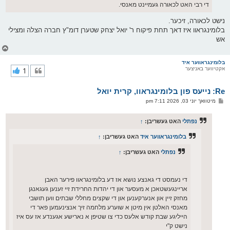
די רבי האט לכאורה געמיינט מאנסי.
נישט לכאורה, זיכער.
בלומינגראוו איז דאך תחת פיקוח ר' יואל יצחק שטערן דומ"ץ חברה הצלה ומצילי
אש
צ
ו
ר
בלומינגראווער איד
אקטיווער באניצער
1
י
ק
א
Re: נייעס פון בלומינגראוו, קרית יואל
ר
ו
פ
מיטוואך יוני 03, 2026 7:11 pm
י
א
ף
ו
ס
נפתלי
האט געשריבן:
↑
ט
בלומינגראווער איד
האט געשריבן:
↑
נפתלי
האט געשריבן:
↑
די נעמסט די גאנצע נושא אז דע בלומינגראוו פירער האבן
אריינגעשטאכן א מעסער און די יהדות החרידת זיי זענען געגאנגן
מחזק זיין און אנערקענען און די שקצים מחללי שבתים ווען תושבי
מאנסי האלטן אין מיטן א שוערע מלחמה זיך אנצינעמען פאר די
הייליגע שבת קודש אלעס כדי צו שטיפן א נארישע אגענדע אז עס איז
נישט ק"י