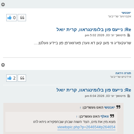
צ
ו
ר
יאנטשי
אקטיווער שרייבער
0
י
ק
א
Re: נייעס פון בלומינגראוו, קרית יואל
ר
ו
פ
מיטוואך יוני 03, 2026 5:02 pm
י
א
ף
ו
שרעקעדיג ווי מען קען דא ווערן פארווארפן פון ביידע וועלטן....
ס
ט
צ
ו
ר
תורה ויראה
אידטיש שרייבער
2
י
ק
א
Re: נייעס פון בלומינגראוו, קרית יואל
ר
ו
פ
מיטוואך יוני 03, 2026 6:04 pm
י
א
ף
ו
ס
יאנטשי
האט געשריבן:
↑
ט
וואלף
האט געשריבן:
↑
מצא מין את מינו, הצד השוה שבהן שבהפקירא ניחא להו
viewtopic.php?p=264654#p264654