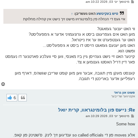
פ
מיטוואך יוני 03, 2026 10:22 am
י
א
ף
ו
ס
טיש בעקיטשע
האט געשריבן:
↑
ט
איי געס די הנהלה פין בלומינגרויוו מישט זיך נישט אין קהילה מחלוקת
ווי האט יענער געזאגט?
מען האט אים געפרעגט ביסט א גרונעמויני אדער א גימפעליסט?
האט ער גענטפערט אז ער איז נייטראל.
האט מען יענעם געזאגט הייסט דו ביסט א גימפעליסט...
ופשוט הוא.
קיינער האט זיי נישט געהייסן גיין ביז מאנסי, ווען סיי וועלכע פארטנער דו נעמסט
פאר דיין דריל האסטו גענומען א צד.
קענסט מעקן מיין תגובה, אבער ווען מען קומט שרייבן שגשהס, דארף מען
רעפלייען אדער באריכטן די תגובה.
צ
ו
ר
פשוט און גראד
אקטיווער שרייבער
6
י
ק
א
Re: נייעס פון בלומינגראוו, קרית יואל
ר
ו
פ
מיטוואך יוני 03, 2026 10:29 am
י
א
ף
ו
Some how
ס
ט
אלע moves פון די so called officials ענדיגען זיך לינק. ס‘שטינק פון קאפ.