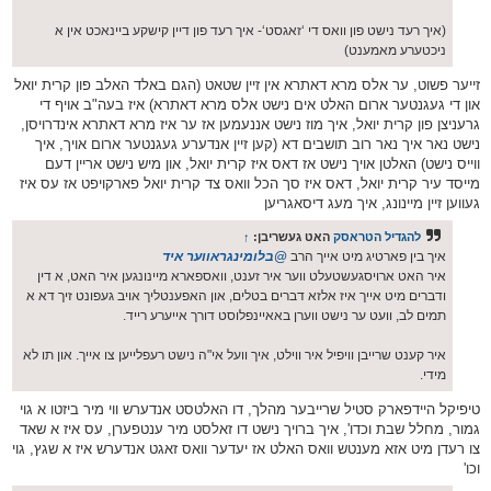
(איך רעד נישט פון וואס די ‘זאגסט‘- איך רעד פון דיין קישקע ביינאכט אין א
ניכטערע מאמענט)
זייער פשוט, ער אלס מרא דאתרא אין זיין שטאט (הגם באלד האלב פון קרית יואל
און די געגנטער ארום האלט אים נישט אלס מרא דאתרא) איז בעה"ב אויף די
גרעניצן פון קרית יואל, איך מוז נישט אננעמען אז ער איז מרא דאתרא אינדרויסן,
נישט נאר איך נאר רוב תושבים דא (קען זיין אנדערע געגנטער ארום אויך, איך
ווייס נישט) האלטן אויך נישט אז דאס איז קרית יואל, און מיש נישט אריין דעם
מייסד עיר קרית יואל, דאס איז סך הכל וואס צד קרית יואל פארקויפט אז עס איז
געווען זיין מיינונג, איך מעג דיסאגריען
להגדיל הטראסק
האט געשריבן:
↑
איך בין פארטיג מיט אייך הרב
@בלומינגראווער איד
איר האט ארויסגעשטעלט ווער איר זענט, וואספארא מיינונגען איר האט, א דין
ודברים מיט אייך איז אלזא דברים בטלים, און האפענטליך אויב געפונט זיך דא א
תמים לב, וועט ער נישט ווערן באאיינפלוסט דורך אייערע רייד.
איר קענט שרייבן וויפיל איר ווילט, איך וועל אי"ה נישט רעפלייען צו אייך. און תו לא
מידי.
טיפיקל היידפארק סטיל שרייבער מהלך, דו האלטסט אנדערש ווי מיר ביזטו א גוי
גמור, מחלל שבת וכדו', איך ברויך נישט דו זאלסט מיר ענטפערן, עס איז א שאד
צו רעדן מיט אזא מענטש וואס האלט אז יעדער וואס זאגט אנדערש איז א שגץ, גוי
וכו'