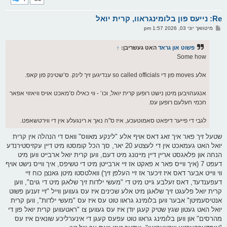
ק
א
Re: נייעס פון בלומינגראוו, קרית יואל
ר
ו
פ
מיטוואך יוני 03, 2026 1:57 pm
י
א
ף
ו
ס
פשוט און גראד
האט געשריבן:
↑
ט
Some how
אלע moves פון די so called officials ענדיגען זיך לינק. ס‘שטינק פון קאפ.
אנגעהויבען מיטן נישט רופען קרית יואל, וכו‘ - ווי כאילו ס‘מאכט אויס וויאזוי אפאר
חכמי חעלעם רופען עס.
לגבי די פייער דיפאט סאמוטעכע, איז ס"ה נאך א רינגעלע אין די ווירטשאפט.
שטעל זיך פאר איך זאג דאס אויף אלע "לינקע מאווס" וואס די הנהלה אין קרית
יואל האט געמאכט אין די לעצטע 20 יאר, סך הכל קומסטו מיט דיין עקזיסטירנדע
הנחה און פלאגסט אריין דיין מיינונג מיט דעם, ווען קרית יואל ארבייט ווען מיט
דעפט 7 (איך ווייס פאר א פאקט אז זיי ארבייטן מיט די טשיפס, איך ווייס נישט אויף
ווי ווייט אבער דאס איז זיכער אז זיי העלפן זיך) וואלטסטו מיטן גאנצן כוח זיי
דעפענדעד, דאס זעלבע גייט מיט די "מעשי ילדות זיך שלאגן מיט די גוים", ווען
קרית יואל פלעגט זיך שלאגן מיט אלע שכינים איז עס געווען ווייל "זיי זענען פשוט
אנטיסעמיטן" אבער ווען בלומינג גראוו טוט עס איז עס "מעשי ילדות", ווען קרית
יואל האט געטון שגץ שטיק קעגן יודן איז עס געווען צו "ראטעווען קרית יואל פון די
מהרסים" און ווען בלומינג גראוו טוט עפעס קעגן די אינערליכע שונאים איז עס