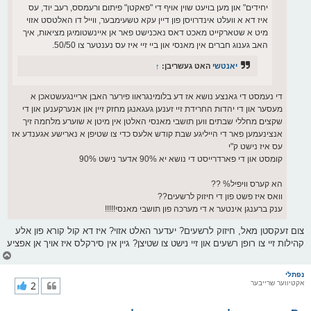
יחידים" און מען בויעט שוין אויף די "פאקטן" פיתום ורעמסס, רעב יוד, עס
איז דא א וועלט אינדרויסן פון דיין עקא טשעימבער, ווייל דו האלטסט אזוי
מיט א שטארקייט מאכט דאס נאכנישט פאר אן איינשטומיגן מציאות, איך
האב גענוג חברים אין מאנסי און ביי זיי איז עס נענטער צו 50/50.
יאנטשי
האט געשריבן:
↑
די נעמסט די גאנצע נושא אז דע בלומינגראוו פירער האבן אריינגעשטאכן א
מעסער און די יהדות החרידת זיי זענען געגאנגן מחזק זיין און אנערקענען און די
שקצים מחללי שבתים ווען תושבי מאנסי האלטן אין מיטן א שוערע מלחמה זיך
אנצינעמען פאר די הייליגע שבת קודש אלעס כדי צו שטיפן א נארישע אגענדע אז
עס איז נישט ק"י
קומסט און די פארדרייסט די נושא יא 90% אדער נישט 90%
הא קערס וויפיל% ??
וואס איז פשט פון די חיזוק לרשעים??
ענק ברענגן אינטער א די מערכה פון תושבי מאנסי!!!!!
צום זעקסטן מאל, חיזוק לרשעים? יעדער האלט אזוי? איז דא קול קורא פון אלע
קהילות זיי צו רופן רשעים און זיי נישט צו שטיצן? גיין אין סירקלס איז אויך אן אפציע
צ
ו
ר
נפתלי
אקטיווער שרייבער
2
י
ק
א