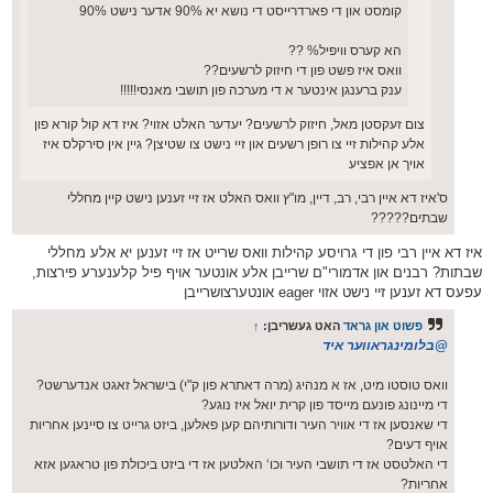
קומסט און די פארדרייסט די נושא יא 90% אדער נישט 90%
הא קערס וויפיל% ??
וואס איז פשט פון די חיזוק לרשעים??
ענק ברענגן אינטער א די מערכה פון תושבי מאנסי!!!!!
צום זעקסטן מאל, חיזוק לרשעים? יעדער האלט אזוי? איז דא קול קורא פון
אלע קהילות זיי צו רופן רשעים און זיי נישט צו שטיצן? גיין אין סירקלס איז
אויך אן אפציע
ס'איז דא איין רבי, רב, דיין, מו"ץ וואס האלט אז זיי זענען נישט קיין מחללי
שבתים?????
איז דא איין רבי פון די גרויסע קהילות וואס שרייט אז זיי זענען יא אלע מחללי
שבתות? רבנים און אדמורי"ם שרייבן אלע אונטער אויף פיל קלענערע פירצות,
עפעס דא זענען זיי נישט אזוי eager אונטערצושרייבן
פשוט און גראד
האט געשריבן:
↑
@בלומינגראווער איד
וואס טוסטו מיט, אז א מנהיג (מרה דאתרא פון ק"י) בישראל זאגט אנדערשט?
די מיינונג פונעם מייסד פון קרית יואל איז נוגע?
די שאנסען אז די אוויר העיר ודורותיהם קען פאלען, ביזט גרייט צו סיינען אחריות
אויף דעים?
די האלטסט אז די תושבי העיר וכו‘ האלטען אז די ביזט ביכולת פון טראגען אזא
אחריות?