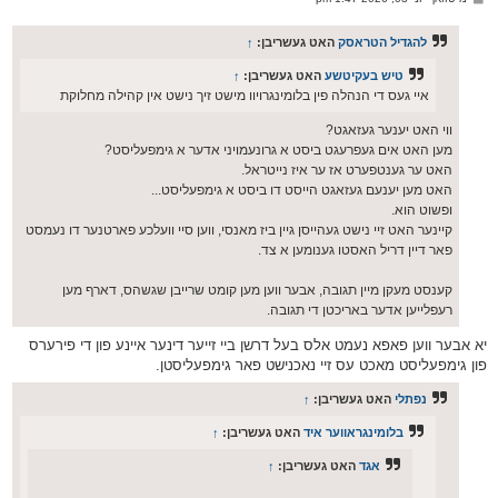
י
א
ף
ו
ס
להגדיל הטראסק
האט געשריבן:
↑
ט
טיש בעקיטשע
האט געשריבן:
↑
איי געס די הנהלה פין בלומינגרויוו מישט זיך נישט אין קהילה מחלוקת
ווי האט יענער געזאגט?
מען האט אים געפרעגט ביסט א גרונעמויני אדער א גימפעליסט?
האט ער גענטפערט אז ער איז נייטראל.
האט מען יענעם געזאגט הייסט דו ביסט א גימפעליסט...
ופשוט הוא.
קיינער האט זיי נישט געהייסן גיין ביז מאנסי, ווען סיי וועלכע פארטנער דו נעמסט
פאר דיין דריל האסטו גענומען א צד.
קענסט מעקן מיין תגובה, אבער ווען מען קומט שרייבן שגשהס, דארף מען
רעפלייען אדער באריכטן די תגובה.
יא אבער ווען פאפא נעמט אלס בעל דרשן ביי זייער דינער איינע פון די פירערס
פון גימפעליסט מאכט עס זיי נאכנישט פאר גימפעליסטן.
נפתלי
האט געשריבן:
↑
בלומינגראווער איד
האט געשריבן:
↑
אגד
האט געשריבן:
↑