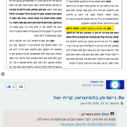
צ
ו
ר
נויז מאשין
אקטיווער באניצער
2
י
ק
א
Re: נייעס פון בלומינגראוו, קרית יואל
ר
ו
פ
מיטוואך יוני 03, 2026 4:06 pm
י
א
ף
ו
ס
וואלף
האט געשריבן:
↑
ט
מצא מין את מינו, הצד השוה שבהן שבהפקירא ניחא להו
viewtopic.php?p=264654#p264654