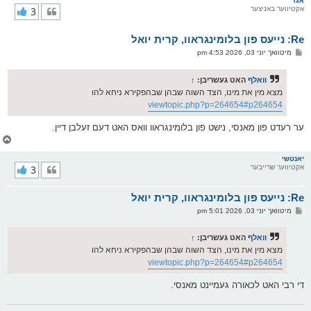
אגד
אקטיווער באניצער
3
י
ק
א
Re: נייעס פון בלומינגראוו, קרית יואל
ר
ו
פ
מיטוואך יוני 03, 2026 4:53 pm
י
א
ף
ו
ס
וואלף
האט געשריבן:
↑
ט
מצא מין את מינו, הצד השוה שבהן שבהפקירא ניחא להו
viewtopic.php?p=264654#p264654
ער רעדט פון מאנסי, נישט פון בלומינגראוו וואס האט דעם זעלבן דיין.
צ
ו
ר
יאנטשי
אקטיווער שרייבער
3
י
ק
א
Re: נייעס פון בלומינגראוו, קרית יואל
ר
ו
פ
מיטוואך יוני 03, 2026 5:01 pm
י
א
ף
ו
ס
וואלף
האט געשריבן:
↑
ט
מצא מין את מינו, הצד השוה שבהן שבהפקירא ניחא להו
viewtopic.php?p=264654#p264654
די רבי האט לכאורה געמיינט מאנסי.