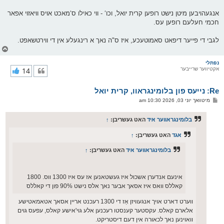
אנגעהויבען מיטן נישט רופען קרית יואל, וכו‘ - ווי כאילו ס‘מאכט אויס וויאזוי אפאר
חכמי חעלעם רופען עס.
לגבי די פייער דיפאט סאמוטעכע, איז ס"ה נאך א רינגעלע אין די ווירטשאפט.
צ
ו
ר
נפתלי
אקטיווער שרייבער
14
י
ק
א
Re: נייעס פון בלומינגראוו, קרית יואל
ר
ו
פ
מיטוואך יוני 03, 2026 10:30 am
י
א
ף
ו
ס
בלומינגראווער איד
האט געשריבן:
↑
ט
אגד
האט געשריבן:
↑
בלומינגראווער איד
האט געשריבן:
↑
אינעם אנדערן אשכול איז געשטאנען אז עס איז 1300 ווס. 1800
קאללס וואס איז אסאך אבער נאך אלס נישט 90% פון די קאללס
ווערט דארט אויך אנגעוויזן אַז די 1300 רעכנט אריין אסאך אטאמאטישע
אלארם קאלס. עקסטער קענסטו רעכנען אלע גוי'אישע קאלס, עפעס גוים
וואוינען נאך לכאורה אין דעם דיסטריקט.