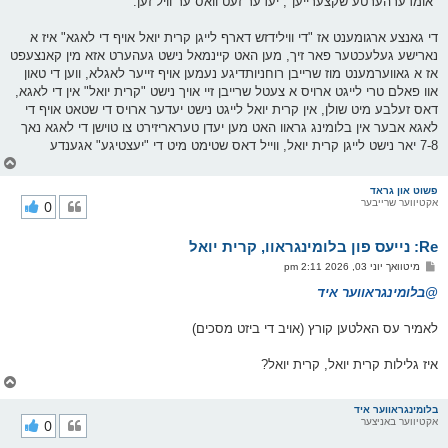
"אומדערהערטע שקצערייען", יעדער זעט וואס ער וויל זען.
די גאנצע ארגומענט אז "די ווילידזש דארף לייגן קרית יואל אויף די לאגא" איז א
נארישע געלעכטער פאר זיך, מען האט קיינמאל נישט געהערט אזא מין קאנצעפט
אז א גאווערמענט מוז שרייבן רוחניותדיגע נעמען אויף זייער לאגלא, ווען די טאון
אוו פאלם טרי לייגט ארויס א צעטל שרייבן זיי אויך נישט "קרית יואל" אין די לאגא,
דאס זעלבע מיט שולן, אין קרית יואל לייגט נישט יעדער ארויס די שטאט אויף די
לאגא אבער אין בלומינג גראוו האט מען יעדן טעראריזירט צו טוישן די לאגא נאך
7-8 יאר נישט לייגן קרית יואל, ווייל דאס שטימט מיט די "יעצטיגע" אגענדע
צ
ו
ר
פשוט און גראד
אקטיווער שרייבער
0
י
ק
א
Re: נייעס פון בלומינגראוו, קרית יואל
ר
ו
פ
מיטוואך יוני 03, 2026 2:11 pm
י
א
ף
ו
@בלומינגראווער איד
ס
ט
לאמיר עס האלטען קורץ (אויב די ביזט מסכים)
איז גלילות קרית יואל, קרית יואל?
צ
ו
ר
בלומינגראווער איד
אקטיווער באניצער
0
י
ק