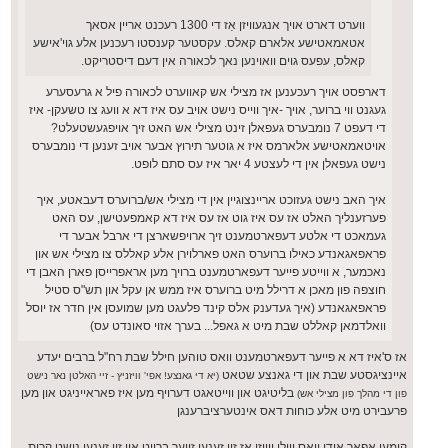
ווערט דארט אויך אנגעוויזן אַז די 1300 רעכנט אריין אסאך
אטאמאטישע אלארם קאלס. עקסטער קענסטו רעכנען אלע גוי'אישע
קאלס, עפעס גוים וואוינען נאך לכאורה אין דעם דיסטריקט.
דארפסט אויך רעכענען אז מצילי אש קאווערט לכאורה פיל א גרעסערע
געגנט ווי ברוער, אויך -איך ווייס נישט אויב עס איז דא א וועג צו טשעקן- איז
די דעפט 7 נומבערס געפאלן זינט מצילי אש האט זיך אויפגעשטעלט?
אויטאמאטישע אלארמס איז א גוטער תירוץ אבער אויב זענען די נומבערס
נישט געפאלן אין די לעצטע 4 יאר איז עס סתם לופט.
איך האב נישט געזוכט אריינצוגיין אין די מצילי אש/ברוערס דעבאטע, איך
פערזענליך האלט אז עס איז גוט אז עס איז דא קאמפעטישן, עס האט
געמאכט די אלטע דעפארטמענט זיך ארויפשארצן די ארבל אבער די
פראפאגאנדע כאילו ברוערס האט פארלוירן אלע קאללס צו מצילי אש און
נאכמער, א ווייטע פייער דעפארטמענט ברויך מען אראפרייסן פארן האבן די
חוצפה פון מאכן א דרילל מיט ברוערס איז ממש אן עקל און תש"ס סטיל
פראפאגאנדע (איך געדענק אלס קינד פלעגט מען שמועסן אין חדר אז יוסל
וואלדמאן קאללט שבת מיט א גאפל... בערך אזוי סאונדט עס)
אז ס'איז דא א פייער דעפארטמענט וואס טוהען חילל שבת רח"ל ברבים יעדע
איינציגסטע שבת און די גאנצע שטאט
(יא די גאנצע! אפי' וויזניץ - זיי האלטן נאר נישט
בליטיגט און ווייטאגט דערויף מען איז פאראייניגט און מען
פון די מהלך פון מצילי אש)
פרעבירט מיט אלע כוחות דאס אינטערציברענגן
קומען אפאר אידן וואס ווילן ווייזן אז זיי זענען זייער ברייט און זיי זענען נישט קרית