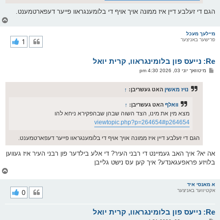
הגם די זעלבע דיין איז ממונה אויך אויף די בלומענגראוו פייער דעפארטמענט.
צ
ו
ר
מיילעך מעכל
פרישער באניצער
1
י
ק
א
Re: נייעס פון בלומינגראוו, קרית יואל
ר
ו
פ
מיטוואך יוני 03, 2026 4:30 pm
י
א
ף
ו
ס
נויז מאשין
האט געשריבן:
↑
ט
וואלף
האט געשריבן:
↑
מצא מין את מינו, הצד השוה שבהן שבהפקירא ניחא להו
viewtopic.php?p=264654#p264654
הגם די זעלבע דיין איז ממונה אויך אויף די בלומענגראוו פייער דעפארטמענט.
אה יא? איך האב געמיינט די רבני העיר? די אלע בילדער פון רבני העיר איז געווען
בלויזע פראפעגאנדע? איך קען עס נישט גלייבן
צ
ו
ר
א מאנסי איד
אקטיווער באניצער
0
י
ק
א
Re: נייעס פון בלומינגראוו, קרית יואל
ר
ו