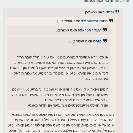
פ
מיטוואך יוני 03, 2026 4:31 pm
י
א
ף
ו
ס
נפתלי
האט געשריבן:
↑
ט
בלומינגראווער איד
האט געשריבן:
↑
להגדיל הטראסק
האט געשריבן:
↑
נפתלי
האט געשריבן:
↑
אז ס'איז דא א פייער דעפארטמענט וואס טוהען חילל שבת רח"ל
ברבים יעדע איינציגסטע שבת און די גאנצע שטאט
(יא די גאנצע! אפי'
בליטיגט און ווייטאגט
וויזניץ - זיי האלטן נאר נישט פון די מהלך פון מצילי אש)
דערויף מען איז פאראייניגט און מען פרעבירט מיט אלע כוחות דאס
אינטערציברענגן
קומען אפאר אידן וואס ווילן ווייזן אז זיי זענען זייער ברייט און זיי זענען
נישט קרית יואל און מען מאכט א יד אחת מיט די שקצים טוט וויי פאר
יעדע איינציגסע איד מיט אביסל יראת שמים
און די האסט אריינגעשטאכן א מעסער און יהדות מאנסי
צום פיפטן מאל, איך קויף נישט אפ וואס דו פארקויפסט אז "גאנץ מאנסי
בלוטיגט איבער די פייער דעפארטמענט" נאר ווייל דו זאגסט עס איבער
איינמאל און נאכאמאל, פאקט איז אז נישט אלע קהילות "זענען פאראייניגט
קעגן זיי", ניטאמאל אויף דעם זעלבסט דערקלערטן הייליגן וועבזייטל האלט