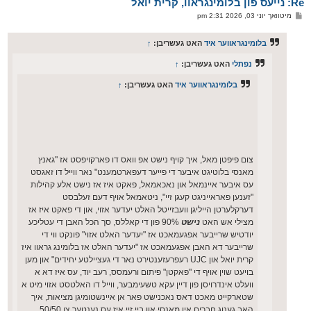
Re: נייעס פון בלומינגראוו, קרית יואל
ר
ו
פ
מיטוואך יוני 03, 2026 2:31 pm
י
א
ף
ו
ס
בלומינגראווער איד
האט געשריבן:
↑
ט
נפתלי
האט געשריבן:
↑
בלומינגראווער איד
האט געשריבן:
↑
צום פיפטן מאל, איך קויף נישט אפ וואס דו פארקויפסט אז "גאנץ
מאנסי בלוטיגט איבער די פייער דעפארטמענט" נאר ווייל דו זאגסט
עס איבער איינמאל און נאכאמאל, פאקט איז אז נישט אלע קהילות
"זענען פאראייניגט קעגן זיי", ניטאמאל אויף דעם זעלבסט
דערקלערטן הייליגן וועבזייטל האלט יעדער אזוי, און די פאקט איז אז
מצילי אש האט
נישט
90% פון די קאללס, סך הכל האבן די עטליכע
יודטיש שרייבער אפגעמאכט אז "יעדער האלט אזוי" פונקט ווי די
שרייבער דא האבן אפגעמאכט אז "יעדער האלט אז בלומינג גראוו איז
קרית יואל און UJC רעפרעזענטירט נאר די געציילטע יחידים" און מען
בויעט שוין אויף די "פאקטן" פיתום ורעמסס, רעב יוד, עס איז דא א
וועלט אינדרויסן פון דיין עקא טשעימבער, ווייל דו האלטסט אזוי מיט א
שטארקייט מאכט דאס נאכנישט פאר אן איינשטומיגן מציאות, איך
האב גענוג חברים אין מאנסי און ביי זיי איז עס נענטער צו 50/50.