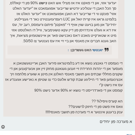
יעדער אזוי, און די פאקט איז אז מצילי אש האט
נישט
90% פון די קאללס,
סך הכל האבן די עטליכע יודטיש שרייבער אפגעמאכט אז "יעדער האלט
אזוי" פונקט ווי די שרייבער דא האבן אפגעמאכט אז "יעדער האלט אז
בלומינג גראוו איז קרית יואל און UJC רעפרעזענטירט נאר די געציילטע
יחידים" און מען בויעט שוין אויף די "פאקטן" פיתום ורעמסס, רעב יוד, עס
איז דא א וועלט אינדרויסן פון דיין עקא טשעימבער, ווייל דו האלטסט אזוי
מיט א שטארקייט מאכט דאס נאכנישט פאר אן איינשטומיגן מציאות, איך
האב גענוג חברים אין מאנסי און ביי זיי איז עס נענטער צו 50/50.
יאנטשי
האט געשריבן:
↑
די נעמסט די גאנצע נושא אז דע בלומינגראוו פירער האבן אריינגעשטאכן א
מעסער און די יהדות החרידת זיי זענען געגאנגן מחזק זיין און אנערקענען און די
שקצים מחללי שבתים ווען תושבי מאנסי האלטן אין מיטן א שוערע מלחמה זיך
אנצינעמען פאר די הייליגע שבת קודש אלעס כדי צו שטיפן א נארישע אגענדע אז
עס איז נישט ק"י
קומסט און די פארדרייסט די נושא יא 90% אדער נישט 90%
הא קערס וויפיל% ??
וואס איז פשט פון די חיזוק לרשעים??
ענק ברענגן אינטער א די מערכה פון תושבי מאנסי!!!!!
א מערכה פון יחידים
צ
ו
ר