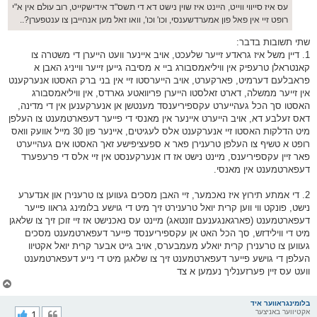
עס איז סייווי ווייט, היינט איז שוין נישט דא די תשס"ד אידישקייט, רוב עולם אין א"י
רופט זיי אין פאל פון אמערדשענסי, וכו' וכו', וואו זאל מען אנהייבן צו ענטפערן?..
שתי תשובות בדבר:
1. דיין משל איז גראדע זייער שלעכט, אויב איינער וועט הייערן די משטרה צו
קאנטראלן טרעפיק אין וויליאמסבורג ביי א מסיבה גייען זייער ווייניג האבן א
פראבלעם דערמיט, פארקערט, אויב הייערסטו זיי אין בני ברק האסטו אנערקענט
אין זייער ממשלה, דארט זאלסטו הייערן פריוואטע גארדס, אין וויליאמסבורג
האסטו סך הכל געהייערט עקספיריענסד מענטשן אן אנערקענען אין די מדינה,
דאס זעלבע דא, אויב הייערט איינער אין מאנסי די פייער דעפארטמענט צו העלפן
מיט הדלקות האסטו זיי אנערקענט אלס לעגיטים, איינער פון 30 מייל אוועק וואס
רופט א טשיף צו העלפן טרענירן פאר א ספעציפישע זאך האסטו אים געהייערט
פאר זיין עקספיריענס, מיינט נישט אז דו אנערקענסט אין זיי אלס די פרעפערד
דעפארטמענט אין מאנסי.
2. די אמתע תירוץ איז נאכמער, זיי האבן מסכים געווען צו טרענירן און אנדערע
נישט, פונקט ווי ווען קרית יואל טרענירט זיך מיט די גוישע בלומינג גראוו פייער
דעפארטמענט (פארגאנגענעם זונטאג) מיינט עס נאכנישט אז זיי זוכן זיך צו שלאגן
מיט די ווילידזש, סך הכל האט אן עקספיריענסד פייער דעפארטמענט מסכים
געווען צו טרענירן קרית יואלע מעמבערס, אויב גייט אבער קרית יואל אקטיוו
העלפן די גוישע פייער דעפארטמענט זיך צו שלאגן מיט די נייע דעפארטמענט
וועט עס זיין פערזענליך נעמען א צד
צ
ו
ר
בלומינגראווער איד
אקטיווער באניצער
1
י