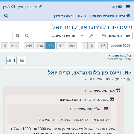
FAQ
שרייב זיך איין
לאגין
ז
היים
אידטיש פארומס
נייעס
נייעס ביי אידן
ו
נייעס פון בלומינגראוו, קרית יואל
ך
זוך
פארגעשרי
שרייב פאוסט
בלאט
203
פון
211
211
205
204
203
202
201
1
פריערדיגע
קומענדיגע
5266 פאוסטס
…
…
בלומינגראווער איד
אקטיווער באניצער
1
Re: נייעס פון בלומינגראוו, קרית יואל
פ
מיטוואך יוני 03, 2026 9:40 am
א
ו
ס
אגד
האט געשריבן:
↑
ט
בלומינגראווער איד
האט געשריבן:
↑
וואלף
האט געשריבן:
↑
געהערט אז די פראצענטן זענען אין די ניינציגערס!
אינעם אנדערן אשכול איז געשטאנען אז עס איז 1300 ווס. 1800 קאללס