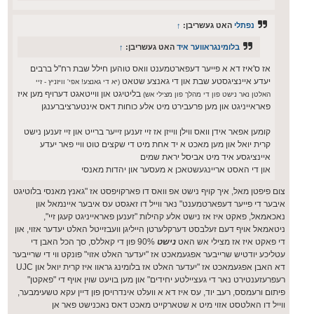
נפתלי
האט געשריבן:
↑
בלומינגראווער איד
האט געשריבן:
↑
אז ס'איז דא א פייער דעפארטמענט וואס טוהען חילל שבת רח"ל ברבים
יעדע איינציגסטע שבת און די גאנצע שטאט
(יא די גאנצע! אפי' וויזניץ - זיי
בליטיגט און ווייטאגט דערויף מען איז
האלטן נאר נישט פון די מהלך פון מצילי אש)
פאראייניגט און מען פרעבירט מיט אלע כוחות דאס אינטערציברענגן
קומען אפאר אידן וואס ווילן ווייזן אז זיי זענען זייער ברייט און זיי זענען נישט
קרית יואל און מען מאכט א יד אחת מיט די שקצים טוט וויי פאר יעדע
איינציגסע איד מיט אביסל יראת שמים
און די האסט אריינגעשטאכן א מעסער און יהדות מאנסי
צום פיפטן מאל, איך קויף נישט אפ וואס דו פארקויפסט אז "גאנץ מאנסי בלוטיגט
איבער די פייער דעפארטמענט" נאר ווייל דו זאגסט עס איבער איינמאל און
נאכאמאל, פאקט איז אז נישט אלע קהילות "זענען פאראייניגט קעגן זיי",
ניטאמאל אויף דעם זעלבסט דערקלערטן הייליגן וועבזייטל האלט יעדער אזוי, און
די פאקט איז אז מצילי אש האט
נישט
90% פון די קאללס, סך הכל האבן די
עטליכע יודטיש שרייבער אפגעמאכט אז "יעדער האלט אזוי" פונקט ווי די שרייבער
דא האבן אפגעמאכט אז "יעדער האלט אז בלומינג גראוו איז קרית יואל און UJC
רעפרעזענטירט נאר די געציילטע יחידים" און מען בויעט שוין אויף די "פאקטן"
פיתום ורעמסס, רעב יוד, עס איז דא א וועלט אינדרויסן פון דיין עקא טשעימבער,
ווייל דו האלטסט אזוי מיט א שטארקייט מאכט דאס נאכנישט פאר אן