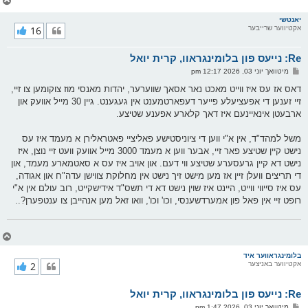
ו
ר
יאנטשי
אקטיווער שרייבער
16
י
ק
א
Re: נייעס פון בלומינגראוו, קרית יואל
ר
ו
פ
מיטוואך יוני 03, 2026 12:17 pm
י
א
ף
ו
דאס אז עס איז ווייט מאכט נאר אסאך שווערער, יהדות מאנסי מוז צוקומען צו זיי,
ס
זיי זענען די אפעציעלע פייער דעפארטמענט אין געגענט. גיין 30 מייל אוועק און
ט
ארבעטן אינאיינעם איז דאך קלארע אפענע שטיצע.
משל למהד"ד, אין א"י ווען די ציוניסטישע פאליציי פאטראלירן א מעמד איז עס
נישט קיין שטיצע פאר זיי, אבער ווען א מעמד 3000 מייל אוועק וועט זיי נוצן, איז
נישט דא קיין גרעסערע שטיצע ווי דעם. און אויב איז עס א סאטמארע מעמד, און
די תריצים וועלן זיין אז מען מישט זיך נישט אין מחלוקת צווישן עדה"ח און אגודה,
עס איז סייווי ווייט, היינט איז שוין נישט דא די תשס"ד אידישקייט, רוב עולם אין א"י
רופט זיי אין פאל פון אמערדשענסי, וכו' וכו', וואו זאל מען אנהייבן צו ענטפערן?..
צ
ו
ר
בלומינגראווער איד
אקטיווער באניצער
2
י
ק
א
Re: נייעס פון בלומינגראוו, קרית יואל
ר
ו
פ
מיטוואך יוני 03, 2026 1:47 pm