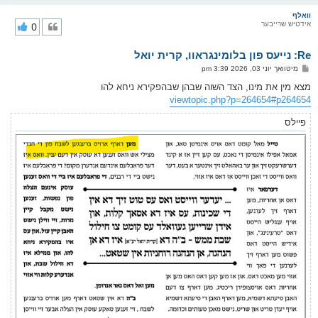
ו
ר
וואלף
אידטיש שרייבער
0
י
ק
א
Re: נייעס פון בלומינגראוו, קרית יואל
ר
ו
פ
מיטוואך יוני 03, 2026 3:39 pm
י
א
ף
ו
מצא מין את מינו, הצד השוה שבהן שבהפקירא ניחא להו
ס
viewtopic.php?p=264654#p264654
ט
פיילס