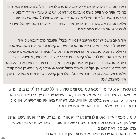
דארפסט אויך רעכענען אז מצילי אש קאווערט לכאורה פיל א גרעסערע געגנט ווי
ברוער, אויך -איך ווייס נישט אויב עס איז דא א וועג צו טשעקן- איז די דעפט 7
נומבערס געפאלן זינט מצילי אש האט זיך אויפגעשטעלט? אויטאמאטישע
אלארמס איז א גוטער תירוץ אבער אויב זענען די נומבערס נישט געפאלן אין די
לעצטע 4 יאר איז עס סתם לופט.
איך האב נישט געזוכט אריינצוגיין אין די מצילי אש/ברוערס דעבאטע, איך
פערזענליך האלט אז עס איז גוט אז עס איז דא קאמפעטישן, עס האט געמאכט
די אלטע דעפארטמענט זיך ארויפשארצן די ארבל אבער די פראפאגאנדע כאילו
ברוערס האט פארלוירן אלע קאללס צו מצילי אש און נאכמער, א ווייטע פייער
דעפארטמענט ברויך מען אראפרייסן פארן האבן די חוצפה פון מאכן א דרילל מיט
ברוערס איז ממש אן עקל און תש"ס סטיל פראפאגאנדע (איך געדענק אלס קינד
פלעגט מען שמועסן אין חדר אז יוסל וואלדמאן קאללט שבת מיט א גאפל... בערך
אזוי סאונדט עס)
אז ס'איז דא א פייער דעפארטמענט וואס טוהען חילל שבת רח"ל ברבים יעדע
איינציגסטע שבת און די גאנצע שטאט
(יא די גאנצע! אפי' וויזניץ - זיי האלטן נאר נישט פון
בליטיגט און ווייטאגט דערויף מען איז פאראייניגט און מען
די מהלך פון מצילי אש)
פרעבירט מיט אלע כוחות דאס אינטערציברענגן
קומען אפאר אידן וואס ווילן ווייזן אז זיי זענען זייער ברייט און זיי זענען נישט קרית
יואל און מען מאכט א יד אחת מיט די שקצים טוט וויי פאר יעדע איינציגסע איד
מיט אביסל יראת שמים
און די האסט אריינגעשטאכן א מעסער און יהדות מאנסי
צ