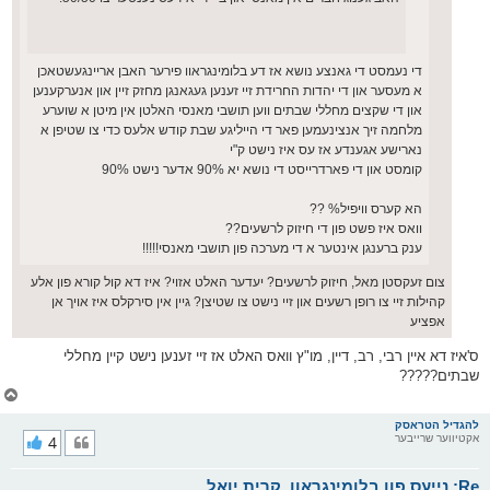
די נעמסט די גאנצע נושא אז דע בלומינגראוו פירער האבן אריינגעשטאכן
א מעסער און די יהדות החרידת זיי זענען געגאנגן מחזק זיין און אנערקענען
און די שקצים מחללי שבתים ווען תושבי מאנסי האלטן אין מיטן א שוערע
מלחמה זיך אנצינעמען פאר די הייליגע שבת קודש אלעס כדי צו שטיפן א
נארישע אגענדע אז עס איז נישט ק"י
קומסט און די פארדרייסט די נושא יא 90% אדער נישט 90%
הא קערס וויפיל% ??
וואס איז פשט פון די חיזוק לרשעים??
ענק ברענגן אינטער א די מערכה פון תושבי מאנסי!!!!!
צום זעקסטן מאל, חיזוק לרשעים? יעדער האלט אזוי? איז דא קול קורא פון אלע
קהילות זיי צו רופן רשעים און זיי נישט צו שטיצן? גיין אין סירקלס איז אויך אן
אפציע
ס'איז דא איין רבי, רב, דיין, מו"ץ וואס האלט אז זיי זענען נישט קיין מחללי
שבתים?????
צ
ו
ר
להגדיל הטראסק
אקטיווער שרייבער
4
י
ק
א
Re: נייעס פון בלומינגראוו, קרית יואל
ר