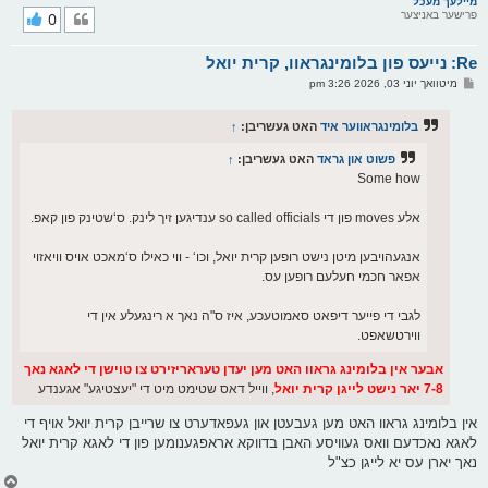
ר
מיילעך מעכל
פרישער באניצער
0
י
ק
א
Re: נייעס פון בלומינגראוו, קרית יואל
ר
ו
פ
מיטוואך יוני 03, 2026 3:26 pm
י
א
ף
ו
ס
בלומינגראווער איד
האט געשריבן:
↑
ט
פשוט און גראד
האט געשריבן:
↑
Some how
אלע moves פון די so called officials ענדיגען זיך לינק. ס‘שטינק פון קאפ.
אנגעהויבען מיטן נישט רופען קרית יואל, וכו‘ - ווי כאילו ס‘מאכט אויס וויאזוי
אפאר חכמי חעלעם רופען עס.
לגבי די פייער דיפאט סאמוטעכע, איז ס"ה נאך א רינגעלע אין די
ווירטשאפט.
אבער אין בלומינג גראוו האט מען יעדן טעראריזירט צו טוישן די לאגא נאך
7-8 יאר נישט לייגן קרית יואל
, ווייל דאס שטימט מיט די "יעצטיגע" אגענדע
אין בלומינג גראוו האט מען געבעטן און געפאדערט צו שרייבן קרית יואל אויף די
לאגא נאכדעם וואס געוויסע האבן בדווקא אראפגענומען פון די לאגא קרית יואל
נאך יארן עס יא לייגן כצ"ל
צ