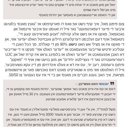
יואל און מען מאכט א יד אחת מיט די שקצים טוט וויי פאר יעדע איינציגסע איד
מיט אביסל יראת שמים
און די האסט אריינגעשטאכן א מעסער און יהדות מאנסי
צום פיפטן מאל, איך קויף נישט אפ וואס דו פארקויפסט אז "גאנץ מאנסי בלוטיגט
איבער די פייער דעפארטמענט" נאר ווייל דו זאגסט עס איבער איינמאל און
נאכאמאל, פאקט איז אז נישט אלע קהילות "זענען פאראייניגט קעגן זיי",
ניטאמאל אויף דעם זעלבסט דערקלערטן הייליגן וועבזייטל האלט יעדער אזוי, און
די פאקט איז אז מצילי אש האט
נישט
90% פון די קאללס, סך הכל האבן די
עטליכע יודטיש שרייבער אפגעמאכט אז "יעדער האלט אזוי" פונקט ווי די שרייבער
דא האבן אפגעמאכט אז "יעדער האלט אז בלומינג גראוו איז קרית יואל און UJC
רעפרעזענטירט נאר די געציילטע יחידים" און מען בויעט שוין אויף די "פאקטן"
פיתום ורעמסס, רעב יוד, עס איז דא א וועלט אינדרויסן פון דיין עקא טשעימבער,
ווייל דו האלטסט אזוי מיט א שטארקייט מאכט דאס נאכנישט פאר אן איינשטומיגן
מציאות, איך האב גענוג חברים אין מאנסי און ביי זיי איז עס נענטער צו 50/50.
יאנטשי
האט געשריבן:
↑
דאס אז עס איז ווייט מאכט נאר אסאך שווערער, יהדות מאנסי מוז צוקומען צו זיי,
זיי זענען די אפעציעלע פייער דעפארטמענט אין געגענט. גיין 30 מייל אוועק און
ארבעטן אינאיינעם איז דאך קלארע אפענע שטיצע.
משל למהד"ד, אין א"י ווען די ציוניסטישע פאליציי פאטראלירן א מעמד איז עס
נישט קיין שטיצע פאר זיי, אבער ווען א מעמד 3000 מייל אוועק וועט זיי נוצן, איז
נישט דא קיין גרעסערע שטיצע ווי דעם. און אויב איז עס א סאטמארע מעמד, און
די תריצים וועלן זיין אז מען מישט זיך נישט אין מחלוקת צווישן עדה"ח און אגודה,