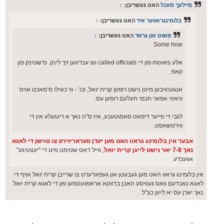
מיילעך מעכל
האט געשריבן:
↑
בלומינגראווער איד
האט געשריבן:
↑
פשוט און גראד
האט געשריבן:
↑
Some how
אלע moves פון די so called officials ענדיגען זיך לינק. ס‘שטינק פון
קאפ.
אנגעהויבען מיטן נישט רופען קרית יואל, וכו‘ - ווי כאילו ס‘מאכט אויס
וויאזוי אפאר חכמי חעלעם רופען עס.
לגבי די פייער דיפאט סאמוטעכע, איז ס"ה נאך א רינגעלע אין די
ווירטשאפט.
אבער אין בלומינג גראוו האט מען יעדן טעראריזירט צו טוישן די לאגא
נאך 7-8 יאר נישט לייגן קרית יואל
, ווייל דאס שטימט מיט די "יעצטיגע"
אגענדע
אין בלומינג גראוו האט מען געבעטן און געפאדערט צו שרייבן קרית יואל אויף די
לאגא נאכדעם וואס געוויסע האבן בדווקא אראפגענומען פון די לאגא קרית יואל
נאך יארן עס יא לייגן כצ"ל