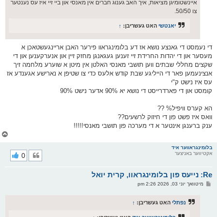
איינשטומיגן מציאות, איך האב גענוג חברים אין מאנסי און ביי זיי איז עס נענטער
צו 50/50.
יאנטשי
האט געשריבן:
↑
די נעמסט די גאנצע נושא אז דע בלומינגראוו פירער האבן אריינגעשטאכן א
מעסער און די יהדות החרידת זיי זענען געגאנגן מחזק זיין און אנערקענען און די
שקצים מחללי שבתים ווען תושבי מאנסי האלטן אין מיטן א שוערע מלחמה זיך
אנצינעמען פאר די הייליגע שבת קודש אלעס כדי צו שטיפן א נארישע אגענדע אז
עס איז נישט ק"י
קומסט און די פארדרייסט די נושא יא 90% אדער נישט 90%
הא קערס וויפיל% ??
וואס איז פשט פון די חיזוק לרשעים??
ענק ברענגן אינטער א די מערכה פון תושבי מאנסי!!!!!
צ
ו
ר
בלומינגראווער איד
אקטיווער באניצער
0
י
ק
א
Re: נייעס פון בלומינגראוו, קרית יואל
ר
ו
פ
מיטוואך יוני 03, 2026 2:26 pm
י
א
ף
ו
ס
נפתלי
האט געשריבן:
↑
ט