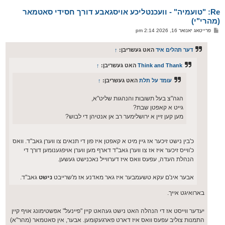
א
Re: "טועמיה" - וועכנטליכע אויסגאבע דורך חסידי סאטמאר
ר
ו
(מהרי"י)
י
פ
פרייטאג יאנואר 16, 2026 2:14 pm
ף
א
ו
ס
דער תהלים איד
האט געשריבן:
↑
ט
Think and Thank
האט געשריבן:
↑
עומד על תלת
האט געשריבן:
↑
הגה"צ בעל תשובות והנהגות שליט"א,
גייט א קאפטן שבת?
מען קען זיין א ירושלימער רב אן אנטיהן די לבוש?
כ'בין נישט זיכער אז גיין מיט א קאפטן איז פון די תנאים צו ווערן גאב"ד. וואס
כ'ווייס זיכער איז אז צו ווערן גאב"ד דארף מען ווערן אויפגענומען דורך די
הנהלת העדה, עפעס וואס איז דערווייל נאכנישט געשען.
אבער אינ'ם עקא טשעמבער איז גאר מאדנע אז מ'שרייבט
נישט
גאב"ד.
בארואיגט אייך.
יעדער ווייסט אז די הנהלה האט נישט געהאט קיין "פיינעל" אפשטימונג אויף קיין
התמנות צוליב עפעס וואס איז דארט פארגעקומען. אבער, אין סאטמאר (מהר"א)