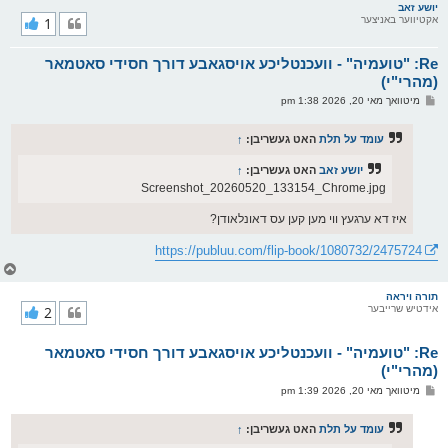
ר
יושע זאב
אקטיווער באניצער
1
י
ק
א
Re: "טועמיה" - וועכנטליכע אויסגאבע דורך חסידי סאטמאר
ר
ו
(מהרי"י)
י
פ
מיטוואך מאי 20, 2026 1:38 pm
ף
א
ו
ס
עומד על תלת
האט געשריבן:
↑
ט
יושע זאב
האט געשריבן:
↑
Screenshot_20260520_133154_Chrome.jpg
איז דא ערגעץ ווי מען קען עס דאונלאודן?
https://publuu.com/flip-book/1080732/2475724
צ
ו
ר
תורה ויראה
אידטיש שרייבער
2
י
ק
א
Re: "טועמיה" - וועכנטליכע אויסגאבע דורך חסידי סאטמאר
ר
ו
(מהרי"י)
י
פ
מיטוואך מאי 20, 2026 1:39 pm
ף
א
ו
ס
עומד על תלת
האט געשריבן:
↑
ט