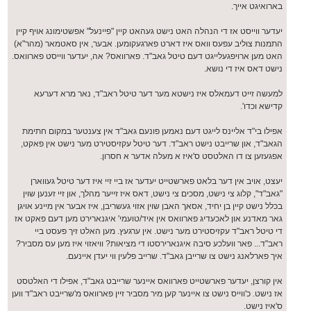
בארואיגט אייך.
יעדער ווייסט אז די הנהלה האט נישט געהאט קיין "פיינעל" אפשטימונג אויף קיין
התמנות צוליב עפעס וואס איז דארט פארגעקומען. אבער, אין סאטמאר (מהר"א)
האט מען ארויפגעלייגט דעם טיטל גאב"ד. פארוואס? אה, יעדער ווייסט פארוואס.
נישט דאס איז די נושא.
למעשה זייט דעמאלס איז נישטא מער דער טיטל ראב"ד, נאר מרא דערעא
קדישא וכדו'.
אפילו בי"ד אליינס לייגט דעם נאמען פונעם גאב"ד אין צענטער במקום חתימת
הגאב"ד, און שרייבט נישט ראב"ד. דער טיטל עקזיסטירט מער נישט אין פאקט,
אפגעזען צו דו האלטסט ס'איז א מעלה אדער א חסרון.
יעצט, אויב אין דער בלאט פארשטייט יעדער אז ביי זיי איז דער טיטל געווארן
"גאב"ד", קלוג צי נישט, מסכים צי נישט, דאס איז זייער מהלך, און זיי זענען שוין
בכלל נישט קיין בן יחיד, אסאך האבן שוין אזוי געשריבן, איז אבער אין מיינע אויגן
גאר מאדנע און לאכעדיג פארוואס אין איד/טועמי' איגנארירט מען דעם פאקט אז
די טיטל ראב"ד עקזיסטירט מער נישט. אין ערגעץ. מען האלט זיך פעסט ביי
ראב"ד... פאר וועלכע סיבה איגנארירסטו די מציאות? וויאזוי איז מען עס מסביר?
איך פארלאנג נישט צו שרייבן גאב"ד. שרייב פלעין ווי יעדן איינעם.
אין קורצן, יעדער פארשטייט פארוואס איינער שרייבט גאב"ד, אפילו די האלטסט
אז נישט. כ'ווייס נישט צו איינער קען מיר מסביר זיין פארוואס מ'שרייבט ראב"ד ווען
ס'איז נישט.