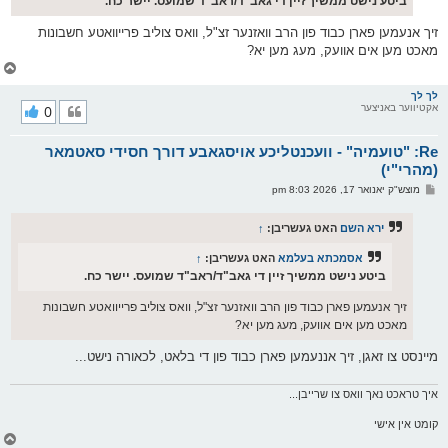
ביטע נישט ממשיך זיין די גאב"ד/ראב"ד שמועס. יישר כח.
זיך אנעמען פארן כבוד פון הרב וואזנער זצ"ל, וואס צוליב פרייוואטע חשבונות
מאכט מען אים אוועק, מעג מען יא?
צ
ו
ר
לך לך
אקטיווער באניצער
0
י
ק
א
Re: "טועמיה" - וועכנטליכע אויסגאבע דורך חסידי סאטמאר
ר
ו
(מהרי"י)
י
פ
מוצש"ק יאנואר 17, 2026 8:03 pm
ף
א
ו
ס
ירא השם
האט געשריבן:
↑
ט
אסמכתא בעלמא
האט געשריבן:
↑
ביטע נישט ממשיך זיין די גאב"ד/ראב"ד שמועס. יישר כח.
זיך אנעמען פארן כבוד פון הרב וואזנער זצ"ל, וואס צוליב פרייוואטע חשבונות
מאכט מען אים אוועק, מעג מען יא?
מיינסט צו זאגן, זיך אננעמען פארן כבוד פון די בלאט, לכאורה נישט...
איך טראכט נאך וואס צו שרייבן...
קומט אין אישי
צ