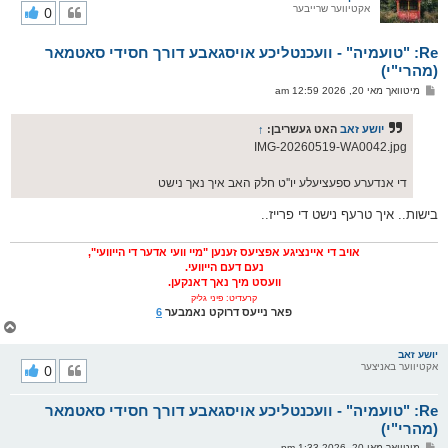
אקטיווער שרייבער
0
י
ק
א
Re: "טועמיה" - וועכנטליכע אויסגאבע דורך חסידי סאטמאר
ר
ו
(מהרי"י)
י
פ
מיטוואך מאי 20, 2026 12:59 am
ף
א
ו
ס
יושע זאב
האט געשריבן:
↑
ט
IMG-20260519-WA0042.jpg
די אנדערע ספעציעלע יו''ט חלק האב איך נאך נישט
בישות.. איך טרעף נישט די פרייז..
אויב די איינציגע אפציעס זענען "מיי וועי אדער די הייוועי",
נעם דעם הייוועי.
וועסט מיך נאך דאנקען.
קרעדיט: פיני גליק
פאר נייעס דרוקט נאמבער
6
צ
ו
ר
יושע זאב
אקטיווער באניצער
0
י
ק
א
Re: "טועמיה" - וועכנטליכע אויסגאבע דורך חסידי סאטמאר
ר
ו
(מהרי"י)
י
פ
מיטוואך מאי 20, 2026 1:33 pm