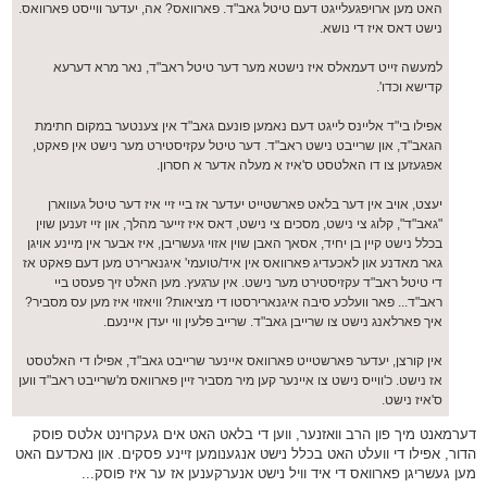
האט מען ארויפגעלייגט דעם טיטל גאב"ד. פארוואס? אה, יעדער ווייסט פארוואס.
נישט דאס איז די נושא.
למעשה זייט דעמאלס איז נישטא מער דער טיטל ראב"ד, נאר מרא דערעא
קדישא וכדו'.
אפילו בי"ד אליינס לייגט דעם נאמען פונעם גאב"ד אין צענטער במקום חתימת
הגאב"ד, און שרייבט נישט ראב"ד. דער טיטל עקזיסטירט מער נישט אין פאקט,
אפגעזען צו דו האלטסט ס'איז א מעלה אדער א חסרון.
יעצט, אויב אין דער בלאט פארשטייט יעדער אז ביי זיי איז דער טיטל געווארן
"גאב"ד", קלוג צי נישט, מסכים צי נישט, דאס איז זייער מהלך, און זיי זענען שוין
בכלל נישט קיין בן יחיד, אסאך האבן שוין אזוי געשריבן, איז אבער אין מיינע אויגן
גאר מאדנע און לאכעדיג פארוואס אין איד/טועמי' איגנארירט מען דעם פאקט אז
די טיטל ראב"ד עקזיסטירט מער נישט. אין ערגעץ. מען האלט זיך פעסט ביי
ראב"ד... פאר וועלכע סיבה איגנארירסטו די מציאות? וויאזוי איז מען עס מסביר?
איך פארלאנג נישט צו שרייבן גאב"ד. שרייב פלעין ווי יעדן איינעם.
אין קורצן, יעדער פארשטייט פארוואס איינער שרייבט גאב"ד, אפילו די האלטסט
אז נישט. כ'ווייס נישט צו איינער קען מיר מסביר זיין פארוואס מ'שרייבט ראב"ד ווען
ס'איז נישט.
דערמאנט מיך פון הרב וואזנער, ווען די בלאט האט אים געקרוינט אלטס פוסק
הדור, אפילו די וועלט האט בכלל נישט אנגענומען זיינע פסקים. און נאכדעם האט
מען געשריגן פארוואס די איד וויל נישט אנערקענען אז ער איז פוסק...