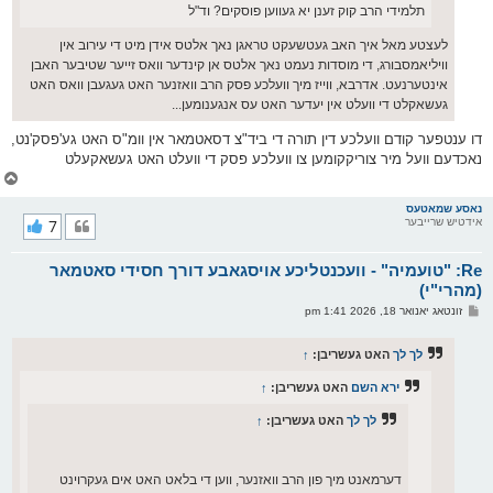
תלמידי הרב קוק זענן יא געווען פוסקים? וד"ל
לעצטע מאל איך האב געטשעקט טראגן נאך אלטס אידן מיט די עירוב אין
וויליאמסבורג, די מוסדות נעמט נאך אלטס אן קינדער וואס זייער שטיבער האבן
אינטערנעט. אדרבא, ווייז מיך וועלכע פסק הרב וואזנער האט געגעבן וואס האט
געשאקלט די וועלט אין יעדער האט עס אנגענומען...
דו ענטפער קודם וועלכע דין תורה די ביד"צ דסאטמאר אין וומ"ס האט גע'פסק'נט,
נאכדעם וועל מיר צוריקקומען צו וועלכע פסק די וועלט האט געשאקעלט
צ
ו
ר
נאסע שמאטעס
אידטיש שרייבער
7
י
ק
א
Re: "טועמיה" - וועכנטליכע אויסגאבע דורך חסידי סאטמאר
ר
ו
(מהרי"י)
י
פ
זונטאג יאנואר 18, 2026 1:41 pm
ף
א
ו
ס
לך לך
האט געשריבן:
↑
ט
ירא השם
האט געשריבן:
↑
לך לך
האט געשריבן:
↑
דערמאנט מיך פון הרב וואזנער, ווען די בלאט האט אים געקרוינט