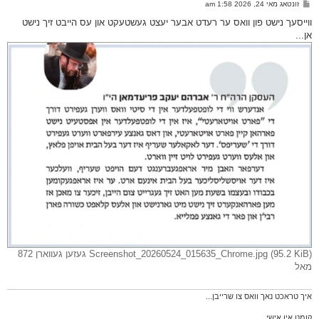
פ
זונטאג מאי 24, 2026 1:58 am
ף
א
ו
ווייסעך נישט פון וואס ער רעדט אבער יעצט געשטעקט און עס הייבט זיך נישט
ס
אן...
ט
Screenshot_20260524_015635_Chrome.jpg (95.2 KiB) געזען געווארן 872
מאל
איך טראכט נאך וואס צו שרייבן...
קומט אין אישי