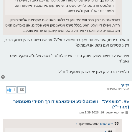
אין קורצן, יעדער פארשטייט פארוואס איינער שרייבט גאב"ד, אפילו די
האלטסט אז נישט. כ'ווייס נישט צו איינער קען מיר מסביר זיין פארוואס
מ'שרייבט ראב"ד ווען ס'איז נישט.
דערמאנט מיך פון הרב וואזנער, ווען די בלאט האט אים געקרוינט אלטס פוסק
הדור, אפילו די וועלט האט בכלל נישט אנגענומען זיינע פסקים. און נאכדעם האט
מען געשריגן פארוואס די איד וויל נישט אנערקענען אז ער איז פוסק...
ווי אלט ביסטו, געדענקסט נאך רב וואזנער זצ"ל? ער איז נישט געווען פוסק הדור,
זיינע פסקים זענן נישט אנגענומען?
אויב איז ער נישט געווען פוסק הדור, איז יבלח"ט ר' משה שליט"א טאקע נישט
גאב"ד
תלמידי הרב קוק זענן יא געווען פוסקים? וד"ל
צ
ו
ר
לך לך
אקטיווער באניצער
1
י
ק
א
Re: "טועמיה" - וועכנטליכע אויסגאבע דורך חסידי סאטמאר
ר
ו
(מהרי"י)
י
פ
פרייטאג יאנואר 16, 2026 2:39 pm
ף
א
ו
ס
ירא השם
האט געשריבן:
↑
ט