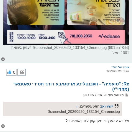
Screenshot_20260520_133154_Chrome.jpg (801.57 KiB) געזען געווארן
1001 מאל
צ
ו
ר
עומד על תלת
אקטיווער באניצער
0
י
ק
א
Re: "טועמיה" - וועכנטליכע אויסגאבע דורך חסידי סאטמאר
ר
ו
(מהרי"י)
י
פ
מיטוואך מאי 20, 2026 1:35 pm
ף
א
ו
ס
יושע זאב
האט געשריבן:
↑
ט
Screenshot_20260520_133154_Chrome.jpg
איז דא ערגעץ ווי מען קען עס דאונלאודן?
צ
ו