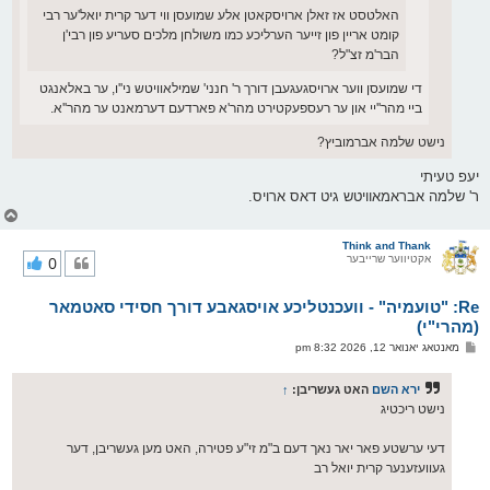
האלטסט אז זאלן ארויסקאטן אלע שמועסן ווי דער קרית יואל'ער רבי
קומט אריין פון זייער הערליכע כמו משולחן מלכים סעריע פון רבי'ן
הבר'מ זצ"ל?
די שמועסן ווער ארויסגעגעבן דורך ר' חנני' שמילאוויטש ני''ו, ער באלאנגט
ביי מהר''יי און ער רעספעקטירט מהר'א פארדעם דערמאנט ער מהר''א.
נישט שלמה אברמוביץ?
יעפ טעיתי
ר' שלמה אבראמאוויטש גיט דאס ארויס.
צ
ו
ר
Think and Thank
אקטיווער שרייבער
0
י
ק
א
Re: "טועמיה" - וועכנטליכע אויסגאבע דורך חסידי סאטמאר
ר
ו
(מהרי"י)
י
פ
מאנטאג יאנואר 12, 2026 8:32 pm
ף
א
ו
ס
ירא השם
האט געשריבן:
↑
ט
נישט ריכטיג
דעי ערשטע פאר יאר נאך דעם ב"מ זי"ע פטירה, האט מען געשריבן, דער
געוועזענער קרית יואל רב