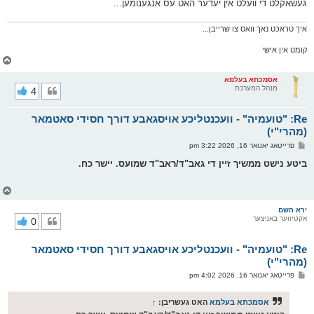
געשאקלט די וועלט אין יעדער האט עס אנגענומען...
איך טראכט נאך וואס צו שרייבן...
קומט אין אישי
צ
ו
ר
אסמכתא בעלמא
מנהל המערכת
4
י
ק
א
Re: "טועמיה" - וועכנטליכע אויסגאבע דורך חסידי סאטמאר
ר
ו
(מהרי"י)
י
פ
פרייטאג יאנואר 16, 2026 3:22 pm
ף
א
ו
ביטע נישט ממשיך זיין די גאב"ד/ראב"ד שמועס. יישר כח.
ס
ט
צ
ו
ר
ירא השם
אקטיווער באניצער
0
י
ק
א
Re: "טועמיה" - וועכנטליכע אויסגאבע דורך חסידי סאטמאר
ר
ו
(מהרי"י)
י
פ
פרייטאג יאנואר 16, 2026 4:02 pm
ף
א
ו
ס
אסמכתא בעלמא
האט געשריבן:
↑
ט