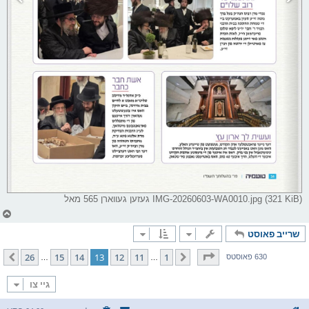
IMG-20260603-WA0010.jpg (321 KiB) געזען געווארן 565 מאל
צ
ו
שרייב פאוסט
ר
י
ק
בלאט
13
פון
26
26
15
14
13
12
11
1
פריערדיגע
קומענדיגע
630 פאוסטס
…
…
א
ר
ו
גיי צו
י
ף