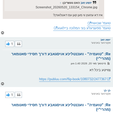
יושע זאב
האט געשריבן:
↑
Screenshot_20260520_133154_Chrome.jpg
איז דא ערגעץ ווי מען קען עס דאונלאודן?
טועמי' שבועות
טועמי' ספעציעלע בוני המלוכה ביילאגע
צ
ו
ר
יושע זאב
אקטיווער באניצער
1
י
ק
א
Re: "טועמיה" - וועכנטליכע אויסגאבע דורך חסידי סאטמאר
ר
ו
(מהרי"י)
י
פ
מיטוואך מאי 20, 2026 1:40 pm
ף
א
ו
צווייטע ביכל דא
ס
ט
https://publuu.com/flip-book/1080732/2477367
צ
ו
ר
לך לך
אקטיווער באניצער
1
י
ק
א
Re: "טועמיה" - וועכנטליכע אויסגאבע דורך חסידי סאטמאר
ר
ו
(מהרי"י)
י