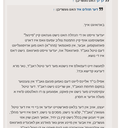
לך לך
האט געשריבן:
↑
דער תהלים איד
האט געשריבן:
↑
בארואיגט אייך.
יעדער ווייסט אז די הנהלה האט נישט געהאט קיין "פיינעל"
אפשטימונג אויף קיין התמנות צוליב עפעס וואס איז דארט
פארגעקומען. אבער, אין סאטמאר (מהר"א) האט מען ארויפגעלייגט
דעם טיטל גאב"ד. פארוואס? אה, יעדער ווייסט פארוואס. נישט דאס
איז די נושא.
למעשה זייט דעמאלס איז נישטא מער דער טיטל ראב"ד, נאר מרא
דערעא קדישא וכדו'.
אפילו בי"ד אליינס לייגט דעם נאמען פונעם גאב"ד אין צענטער
במקום חתימת הגאב"ד, און שרייבט נישט ראב"ד. דער טיטל
עקזיסטירט מער נישט אין פאקט, אפגעזען צו דו האלטסט ס'איז א
מעלה אדער א חסרון.
יעצט, אויב אין דער בלאט פארשטייט יעדער אז ביי זיי איז דער טיטל
געווארן "גאב"ד", קלוג צי נישט, מסכים צי נישט, דאס איז זייער מהלך,
און זיי זענען שוין בכלל נישט קיין בן יחיד, אסאך האבן שוין אזוי
געשריבן, איז אבער אין מיינע אויגן גאר מאדנע און לאכעדיג פארוואס
אין איד/טועמי' איגנארירט מען דעם פאקט אז די טיטל ראב"ד