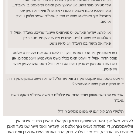
עקזיסטירט מער נישט. אין ערגעץ. מען האלט זיך פעסט ביי ראב"ד...
פאר וועלכע סיבה איגנארירסטו די מציאות? וויאזוי איז מען עס
מסביר? איך פארלאנג נישט צו שרייבן גאב"ד. שרייב פלעין ווי יעדן
איינעם.
אין קורצן, יעדער פארשטייט פארוואס איינער שרייבט גאב"ד, אפילו די
האלטסט אז נישט. כ'ווייס נישט צו איינער קען מיר מסביר זיין
פארוואס מ'שרייבט ראב"ד ווען ס'איז נישט.
דערמאנט מיך פון הרב וואזנער, ווען די בלאט האט אים געקרוינט אלטס
פוסק הדור, אפילו די וועלט האט בכלל נישט אנגענומען זיינע פסקים. און
נאכדעם האט מען געשריגן פארוואס די איד וויל נישט אנערקענען אז ער
איז פוסק...
ווי אלט ביסטו, געדענקסט נאך רב וואזנער זצ"ל? ער איז נישט געווען פוסק הדור,
זיינע פסקים זענן נישט אנגענומען?
אויב איז ער נישט געווען פוסק הדור, איז יבלח"ט ר' משה שליט"א טאקע נישט
גאב"ד
תלמידי הרב קוק זענן יא געווען פוסקים? וד"ל
לעצטע מאל איך האב געטשעקט טראגן נאך אלטס אידן מיט די עירוב אין
וויליאמסבורג, די מוסדות נעמט נאך אלטס אן קינדער וואס זייער שטיבער האבן
אינטערנעט. אדרבא, ווייז מיך וועלכע פסק הרב וואזנער האט געגעבן וואס האט