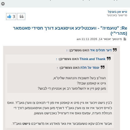
צ
ו
ר
טיש און בענקל
פרישער באניצער
3
י
ק
א
Re: "טועמיה" - וועכנטליכע אויסגאבע דורך חסידי סאטמאר
ר
ו
(מהרי"י)
י
פ
מיטוואך יאנואר 14, 2026 11:11 am
ף
א
ו
ס
דער תהלים איד
האט געשריבן:
↑
ט
Think and Thank
האט געשריבן:
↑
עומד על תלת
האט געשריבן:
↑
הגה"צ בעל תשובות והנהגות שליט"א,
גייט א קאפטן שבת?
מען קען זיין א ירושלימער רב אן אנטיהן די לבוש?
כ'בין נישט זיכער אז גיין מיט א קאפטן איז פון די תנאים צו ווערן גאב"ד. וואס
כ'ווייס זיכער איז אז צו ווערן גאב"ד דארף מען ווערן אויפגענומען דורך די
הנהלת העדה, עפעס וואס איז דערווייל נאכנישט געשען.
אבער אינ'ם עקא טשעמבער איז גאר מאדנע אז מ'שרייבט
נישט
גאב"ד.