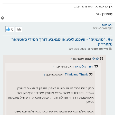
איך טראכט נאך וואס צו שרייבן...
קומט אין אישי
צ
ו
ר
ירא השם
אקטיווער באניצער
0
י
ק
א
Re: "טועמיה" - וועכנטליכע אויסגאבע דורך חסידי סאטמאר
ר
ו
(מהרי"י)
י
פ
פרייטאג יאנואר 16, 2026 2:35 pm
ף
א
ו
ס
לך לך
האט געשריבן:
↑
ט
דער תהלים איד
האט געשריבן:
↑
Think and Thank
האט געשריבן:
↑
כ'בין נישט זיכער אז גיין מיט א קאפטן איז פון די תנאים צו ווערן
גאב"ד. וואס כ'ווייס זיכער איז אז צו ווערן גאב"ד דארף מען ווערן
אויפגענומען דורך די הנהלת העדה, עפעס וואס איז דערווייל נאכנישט
געשען.
אבער אינ'ם עקא טשעמבער איז גאר מאדנע אז מ'שרייבט
נישט