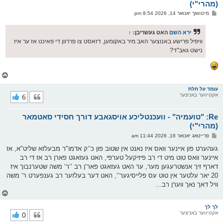
ו
(מהרי"י)
י
פ
מיטוואך יאנואר 14, 2026 8:54 pm
ף
א
ו
ס
ירא השם
האט געשריבן:
↑
ט
וויפיל פרישע באנוצער האב מיר באקומען, דזאסט צו פררוון די פאינט אז ער איז
נישט גאב"ד?
צ
ו
ר
עומד על תלת
אקטיווער באניצער
6
י
ק
א
Re: "טועמיה" - וועכנטליכע אויסגאבע דורך חסידי סאטמאר
ר
ו
(מהרי"י)
י
פ
פרייטאג יאנואר 16, 2026 11:44 am
ף
א
ו
געהערט פון איינער וואס איז נאנט אין שטוב פון כ‘‘ק אדמו"ר מבעלזא שליט"א, אז
ס
איינער וואס טוט מיט די רב פיזיקעל טערפי, האט געזאגט פארן רב אז די רב
ט
דארף זיך אנשטרעגען מער, ער האט געזאגט פאר‘ן רב ‘‘ר‘ משה שטערנבוך איז
20 יאר עלטער אין טוט עס פלייסיגער‘‘, האט דער בעלזער רב גענפערט ר‘ משה
וויל דאך נאך ווערן רב...
צ
ו
ר
לך לך
אקטיווער באניצער
0
י
ק