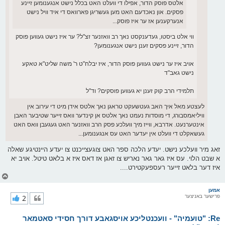
אלטס פוסק הדור, אפילו די וועלט האט בכלל נישט אנגענומען זיינע
פסקים. און נאכדעם האט מען געשריגן פארוואס די איד וויל נישט
אנערקענען אז ער איז פוסק...
ווי אלט ביסטו, געדענקסט נאך רב וואזנער זצ"ל? ער איז נישט געווען פוסק
הדור, זיינע פסקים זענן נישט אנגענומען?
אויב איז ער נישט געווען פוסק הדור, איז יבלח"ט ר' משה שליט"א טאקע
נישט גאב"ד
תלמידי הרב קוק זענן יא געווען פוסקים? וד"ל
לעצטע מאל איך האב געטשעקט טראגן נאך אלטס אידן מיט די עירוב אין
וויליאמסבורג, די מוסדות נעמט נאך אלטס אן קינדער וואס זייער שטיבער האבן
אינטערנעט. אדרבא, ווייז מיך וועלכע פסק הרב וואזנער האט געגעבן וואס האט
געשאקלט די וועלט אין יעדער האט עס אנגענומען...
זאג מיר וועלכע נישט. יעדע הלכה ספר האט צוגעצייכנט צו יעדע היינטיגע שאלה
א שבט הלוי. עס איז גאר גאר נאריש צו זאגן אז דאס איז א בלאט טיטל. אויב יא
איז דער בלאט זייער רעספעקטירט....
צ
ו
ר
אמען
פרישער באניצער
2
י
ק
א
Re: "טועמיה" - וועכנטליכע אויסגאבע דורך חסידי סאטמאר
ר
ו