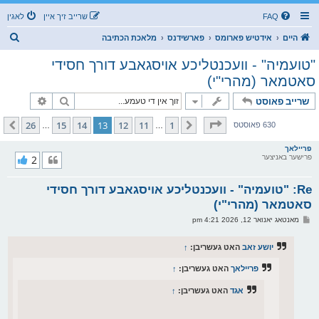
FAQ
שרייב זיך איין
לאגין
ז
היים
אידטיש פארומס
פארשידנס
מלאכת הכתיבה
ו
"טועמיה" - וועכנטליכע אויסגאבע דורך חסידי
ך
סאטמאר (מהרי"י)
זוך
פארגעשרי
שרייב פאוסט
בלאט
13
פון
26
26
15
14
13
12
11
1
פריערדיגע
קומענדיגע
630 פאוסטס
…
…
פריילאך
פרישער באניצער
2
Re: "טועמיה" - וועכנטליכע אויסגאבע דורך חסידי
סאטמאר (מהרי"י)
פ
מאנטאג יאנואר 12, 2026 4:21 pm
א
ו
ס
יושע זאב
האט געשריבן:
↑
ט
פריילאך
האט געשריבן:
↑
אגד
האט געשריבן:
↑