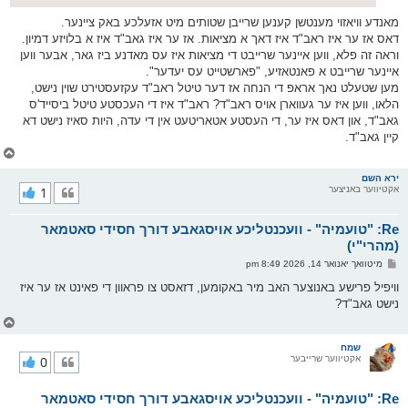
מאנדע וויאזוי מענטשן קענען שרייבן שטותים מיט אזעלכע באק ציינער.
דאס אז ער איז ראב"ד איז דאך א מציאות. אז ער איז גאב"ד איז א בלויזע דמיון.
וראה זה פלא, ווען איינער שרייבט די מציאות איז עס מאדנע ביז גאר, אבער ווען
איינער שרייבט א פאנטאזיע, "פארשטייט עס יעדער".
מען שטעלט נאך אראפ די הנחה אז דער טיטל ראב"ד עקזעסטירט שוין נישט,
הלאו, ווען איז ער געווארן אויס ראב"ד? ראב"ד איז די העכסטע טיטל ביסייד'ס
גאב"ד, און דאס איז ער, די העסטע אטאריטעט אין די עדה, היות סאיז נישט דא
קיין גאב"ד.
צ
ו
ר
ירא השם
אקטיווער באניצער
1
י
ק
א
Re: "טועמיה" - וועכנטליכע אויסגאבע דורך חסידי סאטמאר
ר
ו
(מהרי"י)
י
פ
מיטוואך יאנואר 14, 2026 8:49 pm
ף
א
ו
וויפיל פרישע באנוצער האב מיר באקומען, דזאסט צו פראוון די פאינט אז ער איז
ס
נישט גאב"ד?
ט
צ
ו
ר
שמח
אקטיווער שרייבער
0
י
ק
א
Re: "טועמיה" - וועכנטליכע אויסגאבע דורך חסידי סאטמאר
ר