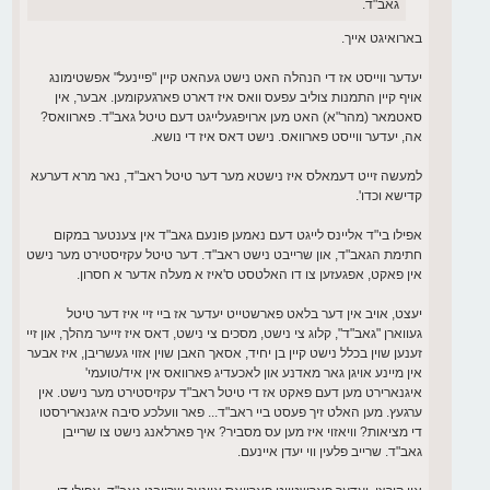
גאב"ד.
בארואיגט אייך.
יעדער ווייסט אז די הנהלה האט נישט געהאט קיין "פיינעל" אפשטימונג
אויף קיין התמנות צוליב עפעס וואס איז דארט פארגעקומען. אבער, אין
סאטמאר (מהר"א) האט מען ארויפגעלייגט דעם טיטל גאב"ד. פארוואס?
אה, יעדער ווייסט פארוואס. נישט דאס איז די נושא.
למעשה זייט דעמאלס איז נישטא מער דער טיטל ראב"ד, נאר מרא דערעא
קדישא וכדו'.
אפילו בי"ד אליינס לייגט דעם נאמען פונעם גאב"ד אין צענטער במקום
חתימת הגאב"ד, און שרייבט נישט ראב"ד. דער טיטל עקזיסטירט מער נישט
אין פאקט, אפגעזען צו דו האלטסט ס'איז א מעלה אדער א חסרון.
יעצט, אויב אין דער בלאט פארשטייט יעדער אז ביי זיי איז דער טיטל
געווארן "גאב"ד", קלוג צי נישט, מסכים צי נישט, דאס איז זייער מהלך, און זיי
זענען שוין בכלל נישט קיין בן יחיד, אסאך האבן שוין אזוי געשריבן, איז אבער
אין מיינע אויגן גאר מאדנע און לאכעדיג פארוואס אין איד/טועמי'
איגנארירט מען דעם פאקט אז די טיטל ראב"ד עקזיסטירט מער נישט. אין
ערגעץ. מען האלט זיך פעסט ביי ראב"ד... פאר וועלכע סיבה איגנארירסטו
די מציאות? וויאזוי איז מען עס מסביר? איך פארלאנג נישט צו שרייבן
גאב"ד. שרייב פלעין ווי יעדן איינעם.