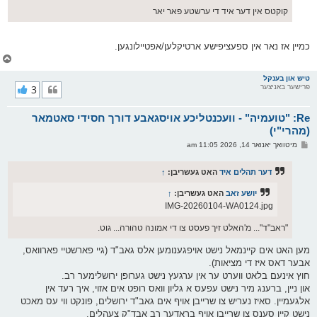
קוקטס אין דער איד די ערשטע פאר יאר
כמיין אז נאר אין ספעציפישע ארטיקלען/אפטיילונגען.
צ
ו
ר
טיש און בענקל
פרישער באניצער
3
י
ק
א
Re: "טועמיה" - וועכנטליכע אויסגאבע דורך חסידי סאטמאר
ר
ו
(מהרי"י)
י
פ
מיטוואך יאנואר 14, 2026 11:05 am
ף
א
ו
ס
דער תהלים איד
האט געשריבן:
↑
ט
יושע זאב
האט געשריבן:
↑
IMG-20260104-WA0124.jpg
"ראב"ד"... מ'האלט זיך פעסט צו די אמונה טהורה... גוט.
מען האט אים קיינמאל נישט אויפגענומען אלס גאב"ד (גיי פארשטיי פארוואס,
אבער דאס איז די מציאות).
חוץ אינעם בלאט ווערט ער אין ערגעץ נישט גערופן ירושלימער רב.
און ניין, ברענג מיר נישט עפעס א גליון וואס רופט אים אזוי, איך רעד אין
אלגעמיין. סאיז נעריש צו שרייבן אויף אים גאב"ד ירושלים, פונקט ווי עס מאכט
נישט קיין סענס צו שרייבן אויף בראדער רב אבד"ק צעהלים.