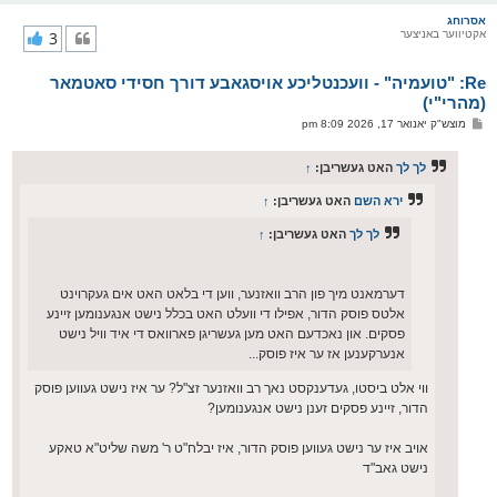
ו
ר
אסרוחג
אקטיווער באניצער
3
י
ק
א
Re: "טועמיה" - וועכנטליכע אויסגאבע דורך חסידי סאטמאר
ר
ו
(מהרי"י)
י
פ
מוצש"ק יאנואר 17, 2026 8:09 pm
ף
א
ו
ס
לך לך
האט געשריבן:
↑
ט
ירא השם
האט געשריבן:
↑
לך לך
האט געשריבן:
↑
דערמאנט מיך פון הרב וואזנער, ווען די בלאט האט אים געקרוינט
אלטס פוסק הדור, אפילו די וועלט האט בכלל נישט אנגענומען זיינע
פסקים. און נאכדעם האט מען געשריגן פארוואס די איד וויל נישט
אנערקענען אז ער איז פוסק...
ווי אלט ביסטו, געדענקסט נאך רב וואזנער זצ"ל? ער איז נישט געווען פוסק
הדור, זיינע פסקים זענן נישט אנגענומען?
אויב איז ער נישט געווען פוסק הדור, איז יבלח"ט ר' משה שליט"א טאקע
נישט גאב"ד