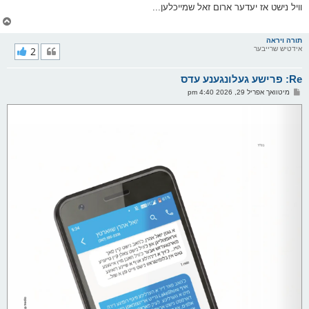
ס
וויל נישט אז יעדער ארום זאל שמייכלען...
ט
צ
ו
ר
תורה ויראה
אידטיש שרייבער
2
י
ק
א
Re: פרישע געלונגענע עדס
ר
ו
פ
מיטוואך אפריל 29, 2026 4:40 pm
י
א
ף
ו
ס
ט