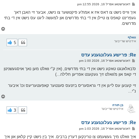
ו
פ
דאנערשטאג אפריל 16, 2026 12:55 pm
י
א
ף
ו
איך ווייס נישט צו דאס איז א אמת'ע פיקטשער צו נישט, אבער זיי האבן דאך
ס
געפרינט קאפס צו טיילן אין די בתי מדרשים און למעשה ליגט עס נישט אין די בתי
ט
מדרשים.
צ
ו
ר
וואלף
אידטיש שרייבער
5
י
ק
א
Re: פרישע געלונגענע עדס
ר
ו
פ
דאנערשטאג אפריל 16, 2026 1:00 pm
י
א
ף
ו
ס'באלאנגט טאקע נישט אין די בתי מדרשים, (אין ק"י וואלט מען נאך אויסגעשניטן
ס
די קאפ און מ'וואלט זיך געקענט אפריען חלילה...)
ט
זיי קענען עס לייגן אין די גראסעריס ביזנעס סענטער קאפעטעריעס וכו' איבער
נ"י...
צ
ו
ר
בן תורה
אידטיש שרייבער
3
י
ק
א
Re: פרישע געלונגענע עדס
ר
ו
פ
דאנערשטאג אפריל 16, 2026 1:03 pm
י
א
ף
ו
איך וואלט מיך געשעמט צו טרינקען דערין ברבים. איך בין נישט קיין קלאון און איך