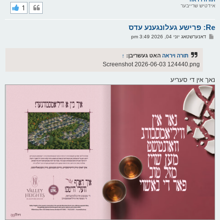
אידטיש שרייבער
1
י
ק
א
Re: פרישע געלונגענע עדס
ר
ו
פ
דאנערשטאג יוני 04, 2026 3:49 pm
י
א
ף
ו
ס
תורה ויראה
האט געשריבן:
↑
ט
Screenshot 2026-06-03 124440.png
נאך אין די סעריע