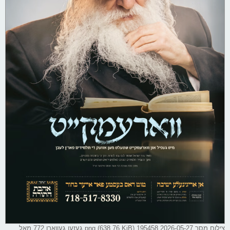
צילום מסך 2026-05-27 195458.png (638.76 KiB) געזען געווארן 772 מאל