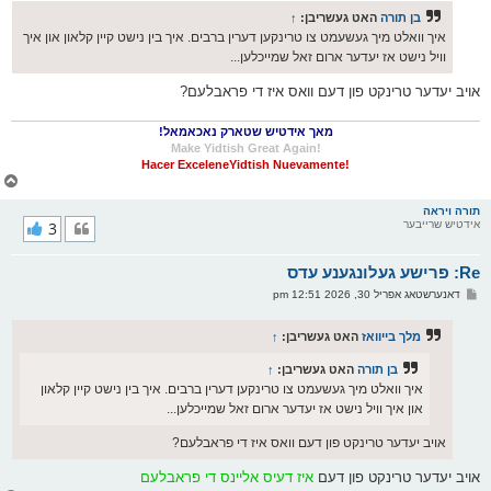
ו
ס
בן תורה
האט געשריבן:
↑
ט
איך וואלט מיך געשעמט צו טרינקען דערין ברבים. איך בין נישט קיין קלאון און איך
וויל נישט אז יעדער ארום זאל שמייכלען...
אויב יעדער טרינקט פון דעם וואס איז די פראבלעם?
מאך אידטיש שטארק נאכאמאל!
!Make Yidtish Great Again
!Hacer ExceleneYidtish Nuevamente
צ
ו
ר
תורה ויראה
אידטיש שרייבער
3
י
ק
א
Re: פרישע געלונגענע עדס
ר
ו
פ
דאנערשטאג אפריל 30, 2026 12:51 pm
י
א
ף
ו
ס
מלך בייוואז
האט געשריבן:
↑
ט
בן תורה
האט געשריבן:
↑
איך וואלט מיך געשעמט צו טרינקען דערין ברבים. איך בין נישט קיין קלאון
און איך וויל נישט אז יעדער ארום זאל שמייכלען...
אויב יעדער טרינקט פון דעם וואס איז די פראבלעם?
אויב יעדער טרינקט פון דעם
איז דעיס אליינס די פראבלעם