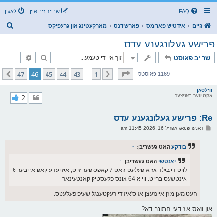
FAQ
שרייב זיך איין
לאגין
ז
היים
אידטיש פארומס
פארשידנס
מארקעטינג און גרעפיקס
ו
פרישע געלונגענע עדס
ך
זוך
פארגעשרי
שרייב פאוסט
בלאט
46
פון
47
47
46
45
44
43
1
פריערדיגע
קומענדיגע
1169 פאוסטס
…
ווילסאן
אקטיווער באניצער
2
Re: פרישע געלונגענע עדס
פ
דאנערשטאג אפריל 16, 2026 11:45 am
א
ו
ס
בודקע
האט געשריבן:
↑
ט
יאנטשי
האט געשריבן:
↑
לויט די בילד אז א פעלעט האט 7 קאפס פער זייט, איז יעדע קאפ אריבער 6
אינטשעס ברייט. ווי א 64 אונס פלעסטיק קאנטעינאר.
העט מען מוזן איינזעצן אז ס'איז די רעקטענגל שעיפ פעלעטס.
און וואס איז דעי חתונה דא?