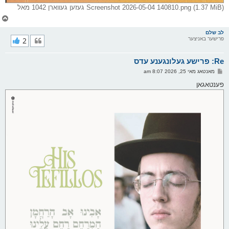
Screenshot 2026-05-04 140810.png (1.37 MiB) געזען געווארן 1042 מאל
צ
ו
ר
לב שלם
פרישער באניצער
2
י
ק
א
Re: פרישע געלונגענע עדס
ר
ו
פ
מאנטאג מאי 25, 2026 8:07 am
י
א
ף
ו
פענטאגאן
ס
ט