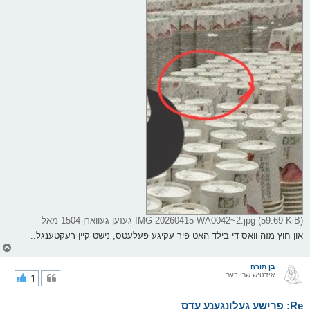
IMG-20260415-WA0042~2.jpg (59.69 KiB) געזען געווארן 1504 מאל
און חוץ מזה וואס די בילד האט פיר עקיגע פעלעטס, נישט קיין רעקטענגל..
צ
ו
ר
בן תורה
אידטיש שרייבער
1
י
ק
א
Re: פרישע געלונגענע עדס
ר