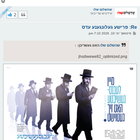
צ
ו
ר
שהשלום שלו
אידטיש שרייבער
2
י
ק
א
Re: פרישע געלונגענע עדס
ר
ו
פ
מיטוואך יוני 10, 2026 7:10 pm
י
א
ף
ו
ס
שהשלום שלו
האט געשריבן:
↑
ט
.
jhsdiwewe82_optimized.png