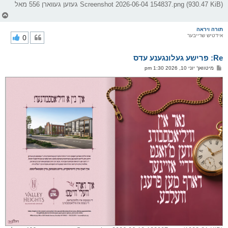
Screenshot 2026-06-04 154837.png (930.47 KiB) געזען געווארן 556 מאל
צ
ו
ר
תורה ויראה
אידטיש שרייבער
0
י
ק
א
Re: פרישע געלונגענע עדס
ר
ו
פ
מיטוואך יוני 10, 2026 1:30 pm
י
א
ף
ו
ס
ט