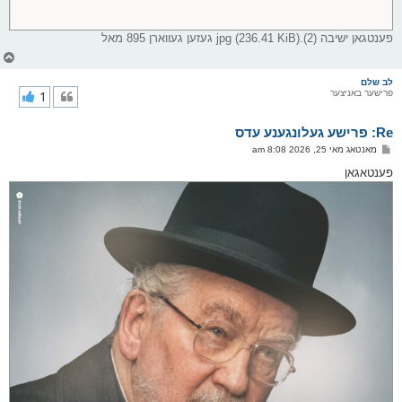
פענטגאן ישיבה (2).jpg (236.41 KiB) געזען געווארן 895 מאל
צ
ו
ר
לב שלם
פרישער באניצער
1
י
ק
א
Re: פרישע געלונגענע עדס
ר
ו
פ
מאנטאג מאי 25, 2026 8:08 am
י
א
ף
ו
פענטאגאן
ס
ט