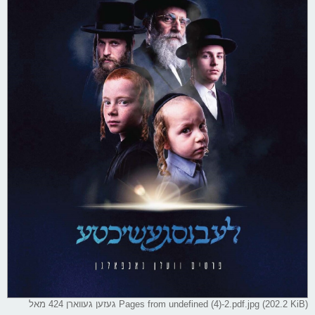
Pages from undefined (4)-2.pdf.jpg (202.2 KiB) געזען געווארן 424 מאל