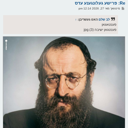
Re: פרישע געלונגענע עדס
ר
ו
פ
מיטוואך מאי 27, 2026 12:14 pm
י
א
ף
ו
ס
לב שלם
האט געשריבן:
↑
ט
פענטאגאן
פענטגאן ישיבה (3).jpg