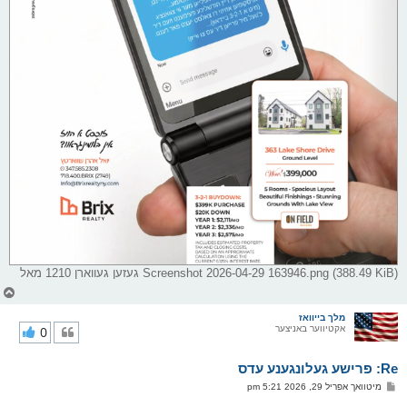
Screenshot 2026-04-29 163946.png (388.49 KiB) געזען געווארן 1210 מאל
צ
ו
ר
מלך בייוואז
אקטיווער באניצער
0
י
ק
א
Re: פרישע געלונגענע עדס
ר
ו
פ
מיטוואך אפריל 29, 2026 5:21 pm
י
א
ף