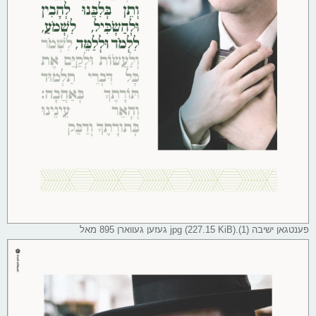
פענטגאן ישיבה (1).jpg (227.15 KiB) געזען געווארן 895 מאל