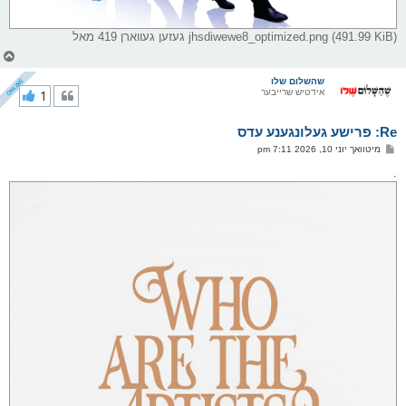
jhsdiwewe8_optimized.png (491.99 KiB) געזען געווארן 419 מאל
צ
ו
ר
שהשלום שלו
אידטיש שרייבער
1
י
ק
א
Re: פרישע געלונגענע עדס
ר
ו
פ
מיטוואך יוני 10, 2026 7:11 pm
י
א
ף
ו
.
ס
ט