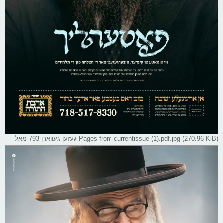
Pages from currentissue (1).pdf.jpg (270.96 KiB) געזען געווארן 793 מאל