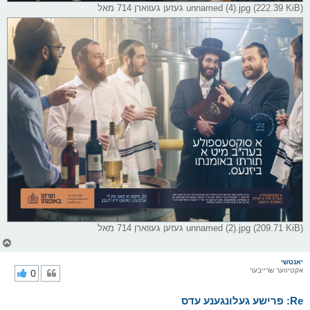
unnamed (4).jpg (222.39 KiB) געזען געווארן 714 מאל
unnamed (2).jpg (209.71 KiB) געזען געווארן 714 מאל
צ
ו
ר
יאנטשי
אקטיווער שרייבער
0
י
ק
א
Re: פרישע געלונגענע עדס
ר