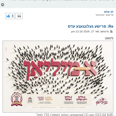
צ
ו
ר
לב שלם
פרישער באניצער
3
י
ק
א
Re: פרישע געלונגענע עדס
ר
ו
פ
מיטוואך מאי 27, 2026 12:18 pm
י
א
ף
ו
פיוואט
ס
ט
unnamed (1).jpg (313.64 KiB) געזען געווארן 715 מאל