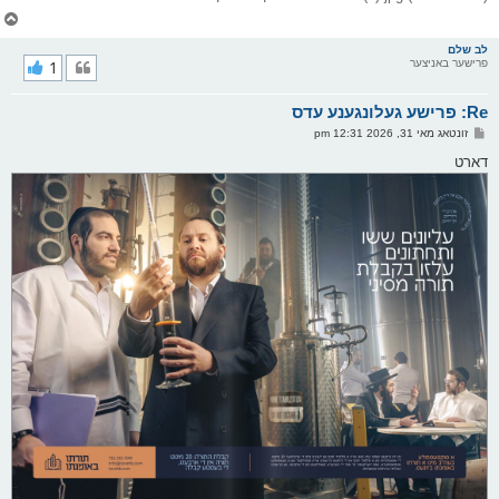
צ
ו
ר
לב שלם
פרישער באניצער
1
י
ק
א
Re: פרישע געלונגענע עדס
ר
ו
פ
זונטאג מאי 31, 2026 12:31 pm
י
א
ף
ו
דארט
ס
ט