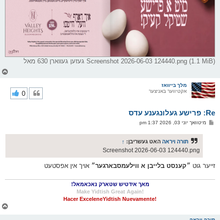
Screenshot 2026-06-03 124440.png (1.1 MiB) געזען געווארן 630 מאל
צ
ו
ר
מלך בייוואז
אקטיווער באניצער
0
י
ק
א
Re: פרישע געלונגענע עדס
ר
ו
פ
מיטוואך יוני 03, 2026 1:37 pm
י
א
ף
ו
ס
תורה ויראה
האט געשריבן:
↑
ט
Screenshot 2026-06-03 124440.png
זייער גוט
״קענסט בלייבן א ווילעמסבארגער״
אויך אין אפסטעט
מאך אידטיש שטארק נאכאמאל!
!Make Yidtish Great Again
!Hacer ExceleneYidtish Nuevamente
צ
ו
ר
תורה ויראה