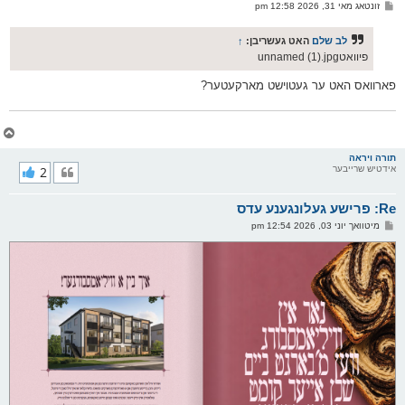
ו
פ
זונטאג מאי 31, 2026 12:58 pm
י
א
ף
ו
ס
לב שלם
האט געשריבן:
↑
ט
פיוואטunnamed (1).jpg
פארוואס האט ער געטוישט מארקעטער?
צ
ו
ר
תורה ויראה
אידטיש שרייבער
2
י
ק
א
Re: פרישע געלונגענע עדס
ר
ו
פ
מיטוואך יוני 03, 2026 12:54 pm
י
א
ף
ו
ס
ט