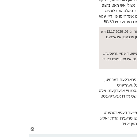
אז מצילי אש האט
נישט
ר האלט אז בלומינג
עלט אינדרויסן פון דיין עקא
טער צו 50/50.
, 2026 12:17 pm
ן צו זיי, זיי זענען די אפעציעלע פייער דעפארטמענט אין געגענט. גיין 30 מייל אוועק און ארבעטן אינאיינעם
, אבער ווען א מעמד 3000 מייל אוועק וועט זיי נוצן, איז נישט דא קיין גרעסערע
נט איז שוין נישט דא די
 א פראבלעם דערמיט,
ל געהייערט
סטו זיי אנערקענט אלס
נט נישט אז דו אנערקענסט
וו פייער דעפארטמענט
ו טרענירן קרית יואלע
מען א צד
צ
ו