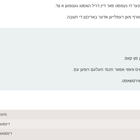
רטנער דו נעמסט פאר דיין דריל האסטו גענומען א צד.
ארף מען רעפלייען אדער באריכטן די תגובה.
אויס וויאזוי אפאר חכמי חעלעם רופען עס.
ווירטשאפט.
מיטוואך יוני
דינסטאג יוני 02,
דינסטאג יוני 02, 26