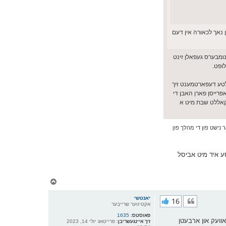
וינען נאך לכאורה אין דעם
אויך רעכענען אז מצילי אש קאווערט לכאורה פיל א גרעסערע געגנט ווי ברוער, אויך -איך ווייס נישט אויב עס איז דא א וועג צו טשעקן- איז די דעפט 7 נומבערס געפאלן זינט
אלטע דעפארטמענט זיך
רייסן פארן האבן די
 קאללט שבת מיט א
אר נישט פון די מהלך פון
גסע איד מיט אביסל
צ
ו
ר
יאנטשי
16
י
אקטיווער שרייבער
ק
פאוסטס:
1635
א
רער, יהדות מאנסי מוז צוקומען צו זיי, זיי זענען די אפעציעלע פייער דעפארטמענט אין געגענט. גיין 30 מייל אוועק און ארבעטן
זיך איינגעשריבן:
פרייטאג יולי 14, 2023
ר