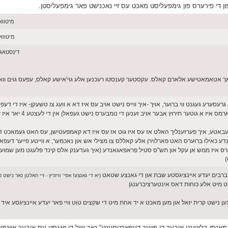
פון די פירערס פון גימפעליסט מאכט עס זיי נאכנישט פאר גימפעליסטן.
מיטוואך יוני 03
מיטוואך יוני 03,
דינסטאג יוני 02, 26
וויזן אַז די 1300 רעכנט אריין אסאך אטאמאטישע אלארם קאלס. עקסטער קענסטו רעכנען אלע גוי'אישע קאלס, עפעס גוים
טער תירוץ אבער אויב זענען די נומבערס נישט געפאלן אין די לעצטע 4 יאר איז עס סתם לופט.
ס דעבאטע, איך פערזענליך האלט אז עס איז גוט אז עס איז דא קאמפעטישן, עס האט געמאכט ד
 כאילו ברוערס האט פארלוירן אלע קאללס צו מצילי אש און נאכמער, א ווייטע פייער דעפא
ערס איז ממש אן עקל און תש"ס סטיל פראפאגאנדע (איך געדענק אלס קינד פלעגט מען שמועסן
)
 ברבים יעדע איינציגסטע שבת און די גאנצע שטאט
(יא די גאנצע! אפי' וויזניץ - זיי האלטן נאר נישט 
ירט מיט אלע כוחות דאס אינטערציברענגן
 זיי זענען נישט קרית יואל און מען מאכט א יד אחת מיט די שקצים טוט וויי פאר יעדע איינציגסע א
 מאנסי בלוטיגט איבער די פייער דעפארטמענט" נאר ווייל דו זאגסט עס איבער איינמ