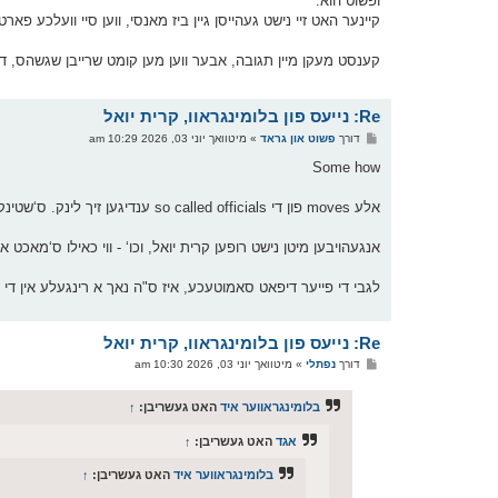
ופשוט הוא.
קיינער האט זיי נישט געהייסן גיין ביז מאנסי, ווען סיי וועלכע פא
קענסט מעקן מיין תגובה, אבער ווען מען קומט שרייבן שגשהס, ד
Re: נייעס פון בלומינגראוו, קרית יואל
פ
דורך
פשוט און גראד
»
מיטוואך יוני 03, 2026 10:29 am
א
ו
Some how
ס
ט
אלע moves פון די so called officials ענדיגען זיך לינק. ס‘שטינק פון קאפ.
אנגעהויבען מיטן נישט רופען קרית יואל, וכו‘ - ווי כאילו ס‘מאכט 
לגבי די פייער דיפאט סאמוטעכע, איז ס"ה נאך א רינגעלע אין די 
Re: נייעס פון בלומינגראוו, קרית יואל
פ
דורך
נפתלי
»
מיטוואך יוני 03, 2026 10:30 am
א
ו
ס
בלומינגראווער איד
האט געשריבן:
↑
ט
אגד
האט געשריבן:
↑
בלומינגראווער איד
האט געשריבן:
↑