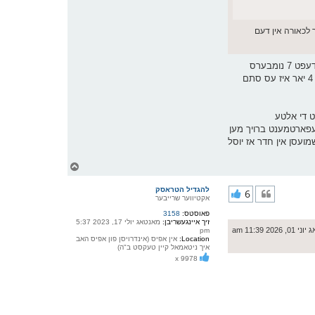
ן נאך לכאורה אין דעם
דארפסט אויך רעכענען אז מצילי אש קאווערט לכאורה פיל א גרעסערע געגנט ווי ברוער, אויך -איך ווייס נישט אויב עס איז דא א וועג צו טשעקן- איז די דעפט 7 נומבערס
געפאלן זינט מצילי אש האט זיך אויפגעשטעלט? אויטאמאטישע אלארמס איז א גוטער תירוץ אבער אויב זענען די נומבערס נישט געפאלן אין די לעצטע 4 יאר איז עס סתם
ט די אלטע
עפארטמענט ברויך מען
ועסן אין חדר אז יוסל
צ
ו
ר
להגדיל הטראסק
6
י
אקטיווער שרייבער
ק
פאוסטס:
3158
א
זיך איינגעשריבן:
מאנטאג יולי 17, 2023 5:37
ר
 2026 11:39 am
pm
ו
Location:
אין אפיס (אינדרויסן פון אפיס האב
י
איך ניטאמאל קיין טעקסט ב"ה)
ף
x 9978