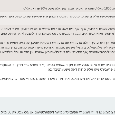
 אַז די 1300 רעכנט אריין אסאך אטאמאטישע אלארם קאלס. עקסטער קענסטו רעכנען אלע גוי'אישע קאלס, עפעס גוים ווא
דארפסט 
 אבער אויב זענען די נומבערס נישט געפאלן אין די לעצטע 4 יאר איז עס סתם לופט.
באטע, איך פערזענליך האלט אז עס איז גוט אז עס איז דא קאמפעטישן, עס האט געמאכט די 
רלוירן אלע קאללס צו מצילי אש און נאכמער, א ווייטע פייער דעפארטמענט ברויך מען אראפ
ס סטיל פראפאגאנדע (איך געדענק אלס קינד פלעגט מען שמועסן אין חדר אז יוסל וואלדמאן
ברבים יעדע איינציגסטע שבת און די גאנצע שטאט
(יא די גאנצע! אפי' וויזניץ - זיי האלטן נ
מען פרעבירט מיט אלע כוחות דאס אינטערציברענגן
יי זענען נישט קרית יואל און מען מאכט א יד אחת מיט די שקצים טוט וויי פאר יעדע איינצי
דאס אז עס איז ווייט מאכט נאר אסאך שווע