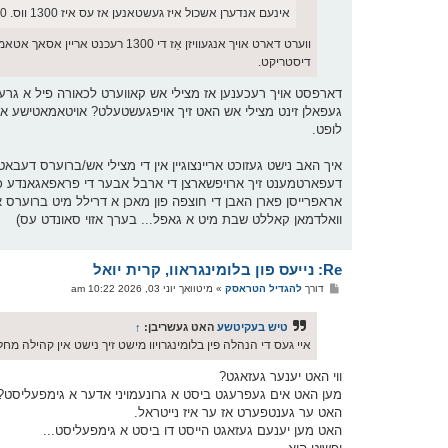
אינעם אנדערן אשכול איז געשטאנען אז עס איז 1300 ווס. 1800 קאללס וואס איז אסאך אבער נאך אלס נישט 90% פון די קאללס
ווערט דארט אויך אנגעוויזן אַז 
דיסטריקט.
לופט.
איך האב נישט געזוכט אריינצוגיין אין די מצילי אש/ברוערס דע
דעפארטמענט זיך ארויפשארצן די ארבל אבער די פראפאגאנדע כאי
אראפרייסן פארן האבן די חוצפה פון מאכן א דרילל מיט ברוערס 
וואלדמאן קאללט שבת מיט א גאפל... בערך אזוי סאונדט עס)
Re: נייעס פון בלומינגראוו, קרית יואל
פ
דורך
להגדיל הטראסק
»
מיטוואך יוני 03, 2026 10:22 am
א
ו
ס
טיש בעקיטשע
האט געשריבן:
↑
ט
איי געס די הנהלה פין בלומינגרויוו מישט זיך נישט אין קהילה מח
ווי האט יענער געזאגט?
מען האט אים געפרעגט ביסט א גרונעמויני אדער א גימפעליסט?
האט ער גענטפערט אז ער איז נייטראל.
האט מען יענעם געזאגט הייסט דו ביסט א גימפעליסט...