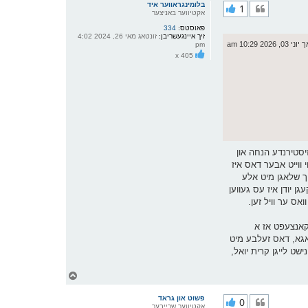
ר
בלומינגראווער איד
1
י
אקטיווער באניצער
ק
פאוסטס:
334
א
זיך איינגעשריבן:
זונטאג מאי 26, 2024 4:02
ר
, 2026 10:29 am
pm
ו
x 405
י
ף
טע 20 יאר, סך הכל קומסטו מיט דיין עקזיסטירנדע הנחה און
ייס נישט אויף ווי ווייט אבער דאס איז
זיך שלאגן מיט אלע
ן יודן איז עס געווען
אס ער וויל זען.
 קאנצעפט אז א
 לאגא, דאס זעלבע מיט
 יעדער ארויס די שטאט אויף די לאגא אבער אין בלומינג גראוו האט מען יעדן טעראריזירט צו טוישן די לאגא נאך 7-8 יאר נישט לייגן קרית יואל,
צ
ו
ר
פשוט און גראד
0
י
אקטיווער שרייבער