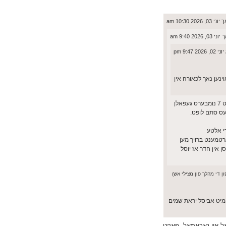
, 2026 10:30 am
 2026 9:40 am
20 9:47 pm
 וואוינען נאך לכאורה אין
דארפסט אויך רעכענען אז מצילי אש קאווערט לכאורה פיל א גרעסערע געגנט ווי ברוער, אויך -איך ווייס נישט אויב עס איז דא א וועג צו טשעקן- איז די דעפט 7 נומבערס געפאלן
י אלטע
רטמענט ברויך מען
 אין חדר אז יוסל
פון די מהלך פון מצילי אש)
יד מיט אביסל יראת שמים
אל און נאכאמאל, פאקט