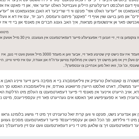
אויף דעם זעלבסט דערקלערטן הייליגן וועבזייטל האלט יעדער אזוי, און די פאקט איז 
 אפגעמאכט אז "יעדער האלט אזוי" פונקט ווי די שרייבער דא האבן אפגעמאכט אז "יעדע
אר די געציילטע יחידים" און מען בויעט שוין אויף די "פאקטן" פיתום ורעמסס, רעב יוד, עס איז דא א וו
 פאר אן איינשטומיגן מציאות, איך האב גענוג חברים אין מאנסי און ביי זיי איז עס נענ
מיטוואך יוני 03
דאס אז עס איז ווייט מאכט נאר אסאך שווערער, יהדות מאנסי מוז צוקומע
משל למהד"ד, אין א"י ווען די ציוניסטישע פאליציי פאטראלירן א מעמד איז עס נישט קיין שטיצע פאר זיי
עלן זיין אז מען מישט זיך נישט אין מחלוקת צווישן עדה"ח און אגודה, עס איז סייווי ווייט, היי
סי, וכו' וכו', וואו זאל מען אנהייבן צו ענטפערן?..
י משטרה צו קאנטראלן טרעפיק אין וויליאמסבורג ביי א מסיבה גייען זייער ווייניג האבן
זייער ממשלה, דארט זאלסטו הייערן פריוואטע גארדס, אין וויליאמסבורג האסטו סך הכ
א, אויב הייערט איינער אין מאנסי די פייער דעפארטמענט צו העלפן מיט הדלקות הא
א טשיף צו העלפן טרענירן פאר א ספעציפישע זאך האסטו אים געהייערט פאר זיין עקספיריענס, מיי
ן און אנדערע נישט, פונקט ווי ווען קרית יואל טרענירט זיך מיט די גוישע בלומינג גרא
גן מיט די ווילידזש, סך הכל האט אן עקספיריענסד פייער דעפארטמענט מסכים געווען צ
יער דעפארטמענט זיך צו שלאגן מיט די נייע דעפארטמענט וועט עס זיין פערזענליך נע