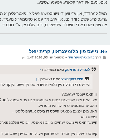
אינאיינעם איז דאך קלארע אפענע שטיצע.
ט
גרעסערע שטיצע ווי דעם. און אויב איז עס א סאטמארע מעמד, און די 
איז שוין נישט דא די תשס"ד אידישקייט, רוב עולם אין א"י רופט זיי א
Re: נייעס פון בלומינגראוו, קרית יואל
פ
דורך
בלומינגראווער איד
»
מיטוואך יוני 03, 2026 1:47 pm
א
ו
ס
להגדיל הטראסק
האט געשריבן:
↑
ט
טיש בעקיטשע
האט געשריבן:
↑
איי געס די הנהלה פין בלומינגרויוו מישט זיך נישט אין קהיל
ווי האט יענער געזאגט?
מען האט אים געפרעגט ביסט א גרונעמויני אדער א גימפעליסט?
האט ער גענטפערט אז ער איז נייטראל.
האט מען יענעם געזאגט הייסט דו ביסט א גימפעליסט...
ופשוט הוא.
קיינער האט זיי נישט געהייסן גיין ביז מאנסי, ווען סיי וועלכע פ
קענסט מעקן מיין תגובה, אבער ווען מען קומט שרייבן שגשהס, דא