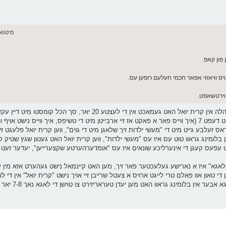
מיטוואך יוני 03
אויס וויאזוי אפאר חכמי חעלעם רופען עס.
ווירטשאפט.
שטעל זיך פאר איך זאג דאס אויף אלע "לינקע מאווס" וואס די הנהלה אין קרית יואל האט געמאכט אין די לעצ
פלאגסט אריין דיין מיינונג מיט דעם, ווען קרית יואל ארבייט ווען מיט דעפט 7 (איך ווייס פאר א פאקט אז זיי ארבייטן מיט די טשיפס, איך וו
 דאס זעלבע גייט מיט די "מעשי ילדות זיך שלאגן מיט די גוים", ווען קרית יואל פלעגט 
ען בלומינג גראוו טוט עס איז עס "מעשי ילדות", ווען קרית יואל האט געטון שגץ שטיק קעג
טוט עפעס קעגן די אינערליכע שונאים איז עס "אומדערהערטע שקצערייען", יעדער זעט וו
 די לאגא" איז א נארישע געלעכטער פאר זיך, מען האט קיינמאל נישט געהערט אזא מין
 די טאון אוו פאלם טרי לייגט ארויס א צעטל שרייבן זיי אויך נישט "קרית יואל" אין די
שולן, אין קרית יואל לייגט נישט