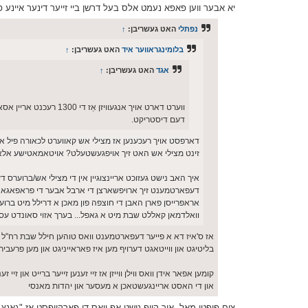
יא אבער ווען פאפא נעמט אלס בעל דרשן ביי זייער דינער איינע 
נפתלי
האט געשריבן:
↑
בלומינגראווער איד
האט געשריבן:
↑
אגד
האט געשריבן:
↑
ווערט דארט אויך אנגע
דעם דיסטריקט.
זינט מצילי אש האט זיך אויפגעשטעלט? אויטאמאטישע אלארמס איז א גו
איך האב נישט געזוכט אריינצוגיין אין די מצילי אש/ברוער
דעפארטמענט זיך ארויפשארצן די ארבל אבער די פראפאגאנדע
אראפרייסן פארן האבן די חוצפה פון מאכן א דרילל מיט ברו
וואלדמאן קאללט שבת מיט א גאפל... בערך אזוי סאונדט עס
אז ס'איז דא א פייער דעפארטמענט וואס טוהען חילל שבת רח"ל
בליטיגט און ווייטאגט דערויף מען איז פאראייניגט און מען פרעב
קומען אפאר אידן וואס ווילן ווייזן אז זיי זענען זייער ברייט און
און די האסט אריינגעשטאכן א מעסער און יהדות מאנסי
צום פיפטן מאל, איך קויף נישט אפ וואס דו פארקויפסט אז "גאנץ