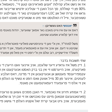
איז אז נישט אלע קהילות "זענען פאראייניגט קעגן זיי", ניטאמאל 
90% פון די קאללס, סך הכל האבן די עטליכע יודטיש שרייבער
גראוו איז קרית יואל און UJC רעפרעזענטירט נ
טשעימבער, ווייל דו האלטסט אזוי מיט א שטארקייט מאכט דאס נאכנישט
יאנטשי
האט געשריבן:
↑
איז דאך קלארע אפענע שטיצע.
שטיצע ווי דעם. און אויב איז עס א סאטמארע מעמד, און די תריצים וו
תשס"ד אידישקייט, רוב עולם אין א"י רופט זיי אין פאל פון אמערדשענ
שתי תשובות בדבר:
1. דיין משל איז גראדע זייער שלעכט, אויב איינער וועט הייערן ד
פארקערט, אויב הייערסטו זיי אין בני ברק האסטו אנערקענט אין 
עקספיריענסד מענטשן אן אנערקענען אין די מדינה, דאס זעלבע ד
לעגיטים, איינער פון 30 מייל אוועק וואס רופט 
אין זיי אלס די פרעפערד דעפארטמענט אין מאנסי.
2. די אמתע תירוץ איז נאכמער, זיי האבן מסכים געווען צו טרעניר
(פארגאנגענעם זונטאג) מיינט עס נאכנישט אז זיי זוכן זיך צו שלא
מעמבערס, אויב גייט אבער קרית יואל אקטיוו העלפן די גוישע פי