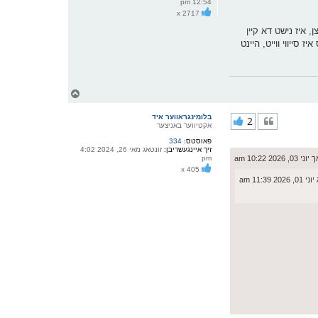
12:54 pm
ו
x 2717
י
ף
ע פאר זיי, אבער ווען א מעמד 3000 מייל אוועק וועט זיי נוצן, איז נישט דא קיין
סייווי ווייט, היינט
צ
ו
ר
בלומינגראווער איד
2
י
אקטיווער באניצער
ק
פאוסטס:
334
א
זיך איינגעשריבן:
זונטאג מאי 26, 2024 4:02
ר
, 2026 10:22 am
pm
ו
x 405
י
2 11:39 am
ף