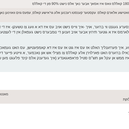
די 1300 רעכנט אריין אסאך אטאמאטישע אלארם קאלס. עקסטער קענסטו רעכנען אלע גוי'אישע קאלס, עפעס גוים וואוינע
באטע, איך פערזענליך האלט אז עס איז גוט אז עס איז דא קאמפעטישן, עס האט געמאכ
לו ברוערס האט פארלוירן אלע קאללס צו מצילי אש און נאכמער, א ווייטע פייער ד
איז ממש אן עקל און תש"ס סטיל פראפאגאנדע (איך געדענק אלס קינד פלעגט מען שמ
מאנטאג יוני 01,
לוקת