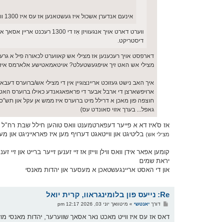
אינעם אנדערן אשכול איז געשטאנען אז עס איז 1300 ווס. 1800 קאללס וואס איז אסאך אבער נאך אלס נישט 90% פון די קאללס
ווערט דארט אויך אנגעוויזן
דיסטריקט.
מצילי אש האט זיך אויפגעשטעלט? אויטאמאטישע אלארמס איז א גוטער תירוץ
איך האב נישט געזוכט אריינצוגיין אין די מצילי אש/ברוערס דע
ארויפשארצן די ארבל אבער די פראפאגאנדע כאילו ברוערס האט פא
חוצפה פון מאכן א דרילל מיט ברוערס איז ממש אן עקל און תש"
גאפל... בערך אזוי סאונדט עס)
אז ס'איז דא א פייער דעפארטמענט וואס טוהען חילל שבת רח"ל 
בליטיגט און ווייטאגט דערויף מען איז פאראייניגט און 
מצילי אש)
קומען אפאר אידן וואס ווילן ווייזן אז זיי זענען זייער ברייט און ז
יראת שמים
און די האסט אריינגעשטאכן א מעסער און יהדות מאנסי
Re: נייעס פון בלומינגראוו, קרית יואל
פ
דורך
יאנטשי
»
מיטוואך יוני 03, 2026 12:17 pm
א
ו
ס