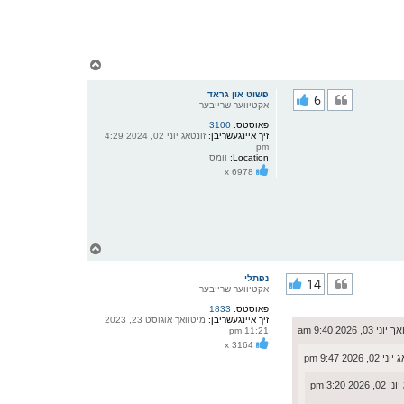
צ
ו
ר
פשוט און גראד
6
י
אקטיווער שרייבער
ק
פאוסטס:
3100
א
זיך איינגעשריבן:
זונטאג יוני 02, 2024 4:29
ר
pm
ו
Location:
וומס
י
x 6978
ף
צ
ו
ר
נפתלי
14
י
אקטיווער שרייבער
ק
פאוסטס:
1833
א
זיך איינגעשריבן:
מיטוואך אוגוסט 23, 2023
ר
 03, 2026 9:40 am
11:21 pm
ו
x 3164
י
 2026 9:47 pm
ף
20 3:20 pm