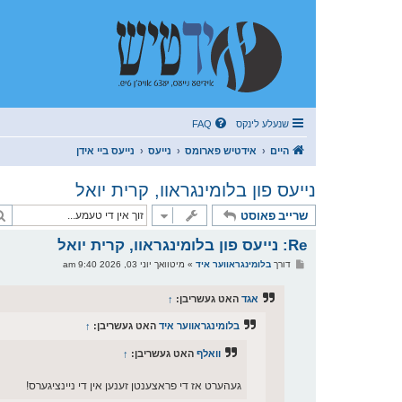
שנעלע לינקס
FAQ
היים
אידטיש פארומס
נייעס
נייעס ביי אידן
נייעס פון בלומינגראוו, קרית יואל
שרייב פאוסט
Re: נייעס פון בלומינגראוו, קרית יואל
פ
דורך
בלומינגראווער איד
»
מיטוואך יוני 03, 2026 9:40 am
א
ו
ס
אגד
האט געשריבן:
↑
ט
בלומינגראווער איד
האט געשריבן:
↑
וואלף
האט געשריבן:
↑
געהערט אז די פראצענטן זענען אין די ניינציגערס!