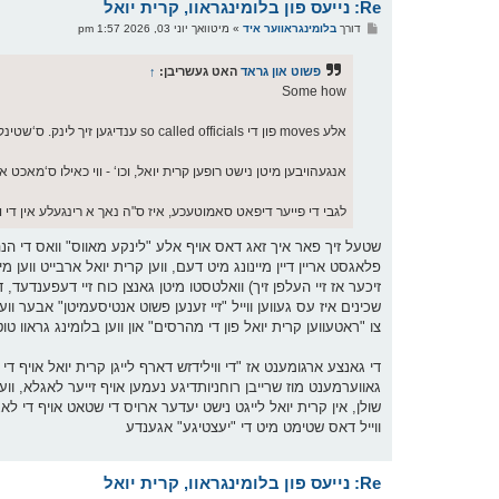
Re: נייעס פון בלומינגראוו, קרית יואל
פ
דורך
בלומינגראווער איד
»
מיטוואך יוני 03, 2026 1:57 pm
א
ו
ס
פשוט און גראד
האט געשריבן:
↑
ט
Some how
אלע moves פון די so called officials ענדיגען זיך לינק. ס‘שטינק פון קאפ.
אנגעהויבען מיטן נישט רופען קרית יואל, וכו‘ - ווי כאילו ס‘מאכט 
לגבי די פייער דיפאט סאמוטעכע, איז ס"ה נאך א רינגעלע אין די 
זיכער אז זיי העלפן זיך) וואלטסטו מיטן גאנצן כוח זיי דעפענדעד,
שכינים איז עס געווען ווייל "זיי זענען פשוט אנטיסעמיטן" אבער וו
צו "ראטעווען קרית יואל פון די מהרסים" און ווען בלומינג גראוו 
די גאנצע ארגומענט אז "די ווילידזש דארף לייגן קרית יואל אויף
גאווערמענט מוז שרייבן רוחניותדיגע נעמען אויף זייער לאגלא, ווען
ווייל דאס שטימט מיט די "יעצטיגע" אגענדע
Re: נייעס פון בלומינגראוו, קרית יואל