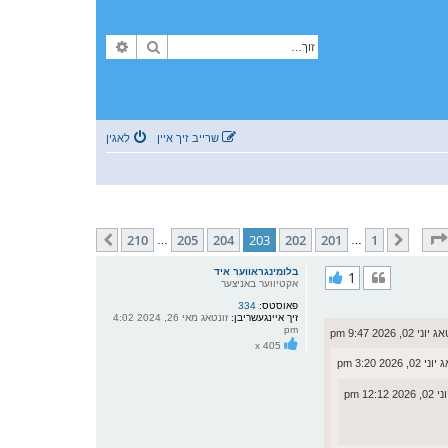
זוך
פארגעשריטענע זוך
שרייב זיך איין
לאגין
210
210
205
204
203
202
201
1
פריערדיגע
קומענדיגע
…
…
בלומינגראווער איד
1
אקטיווער באניצער
פאוסטס:
334
זיך איינגעשריבן:
זונטאג מאי 26, 2024 4:02
pm
 02, 2026 9:47 pm
x 405
 2026 3:20 pm
12:1 pm