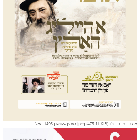
אוצר במדבר פ''ו.jpeg (475.11 KiB) געזען געווארן 1495 מאל