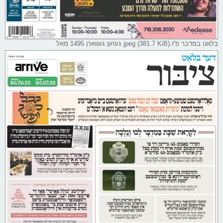
בלאט במדבר פ''ו.jpeg (381.7 KiB) געזען געווארן 1495 מאל