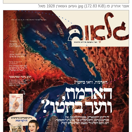
אוצר אחרק פו.jpg (172.83 KiB) געזען געווארן 1928 מאל