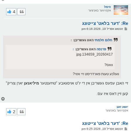
ו
ר
הימל
אקטיווער באניצער
4
י
ק
א
Re: 'דער בלאט' צייטונג
ר
ו
פ
זונטאג אפריל 19, 2026 6:16 pm
י
א
ף
ו
ס
חלום חלמתי
האט געשריבן:
↑
ט
פרנסה
האט געשריבן:
↑
20260417_134659.jpg
וואס?
וועלכע טעות פארדריסט זיי אזוי?
זיי האבן עפעס געשריבן אין די יו"ט אויסגאבע "טויזענטער
מיליאנען
יארן צוריק"
קען זיין דאס איז עס.
צ
ו
ר
יושע זאב
אקטיווער באניצער
2
י
ק
א
Re: 'דער בלאט' צייטונג
ר
ו
פ
זונטאג אפריל 19, 2026 6:25 pm