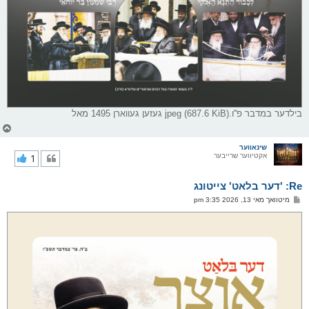
בילדער במדבר פ''ו.jpeg (687.6 KiB) געזען געווארן 1495 מאל
צ
ו
ר
שינאווער
אקטיווער שרייבער
1
י
ק
א
Re: 'דער בלאט' צייטונג
ר
ו
פ
מיטוואך מאי 13, 2026 3:35 pm
י
א
ף
ו
ס
ט