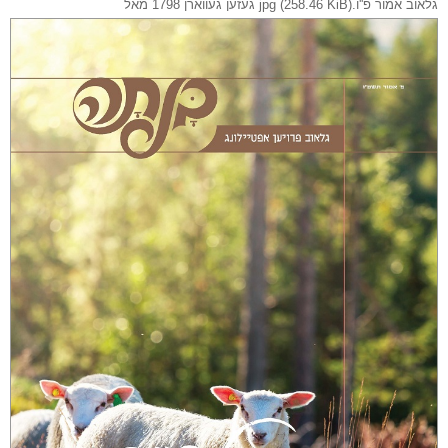
גלאוב אמור פ''ו.jpg (258.46 KiB) געזען געווארן 1798 מאל