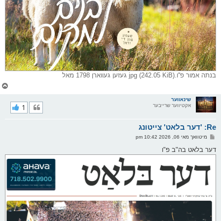
בנתה אמור פ''ו.jpg (242.05 KiB) געזען געווארן 1798 מאל
צ
ו
ר
שינאווער
אקטיווער שרייבער
1
י
ק
א
Re: 'דער בלאט' צייטונג
ר
ו
פ
מיטוואך מאי 06, 2026 10:42 pm
י
א
ף
ו
דער בלאט בה"ב פ"ו
ס
ט