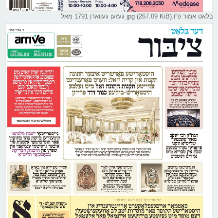
בלאט אמור פ''ו.jpg (267.09 KiB) געזען געווארן 1791 מאל