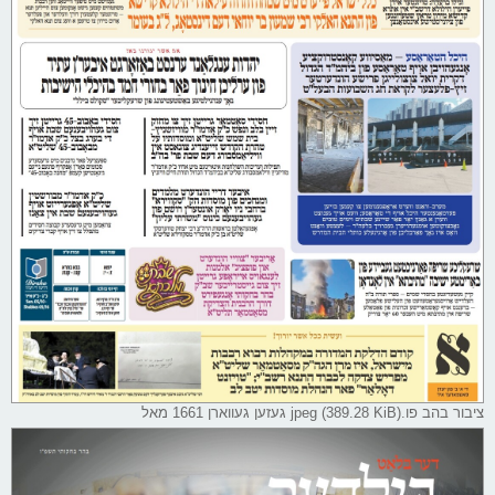
ציבור בהב פו.jpeg (389.28 KiB) געזען געווארן 1661 מאל