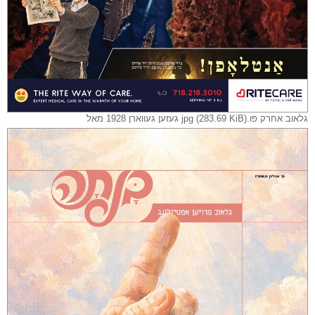
גלאוב אחרק פו.jpg (283.69 KiB) געזען געווארן 1928 מאל