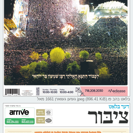
בלאט בהב פו.jpeg (896.41 KiB) געזען געווארן 1661 מאל