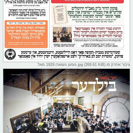
ציבור אחרק פו.jpg (269.61 KiB) געזען געווארן 1929 מאל