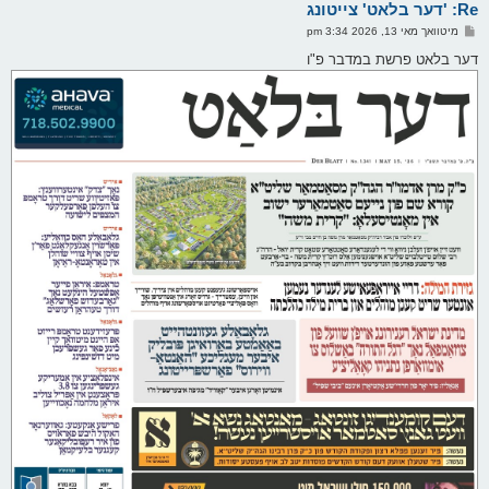
Re: 'דער בלאט' צייטונג
ר
ו
פ
מיטוואך מאי 13, 2026 3:34 pm
י
א
ף
ו
דער בלאט פרשת במדבר פ"ו
ס
ט