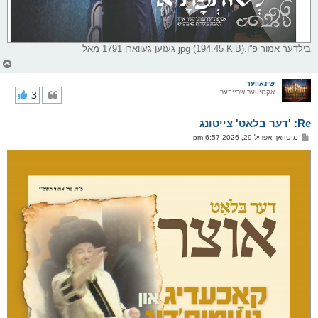
בילדער אמור פ''ו.jpg (194.45 KiB) געזען געווארן 1791 מאל
צ
ו
ר
שינאווער
אקטיווער שרייבער
3
י
ק
א
Re: 'דער בלאט' צייטונג
ר
ו
פ
מיטוואך אפריל 29, 2026 6:57 pm
י
א
ף
ו
ס
ט