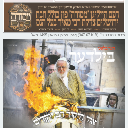
ציבור במדבר פ''ו.jpeg (347.67 KiB) געזען געווארן 1495 מאל