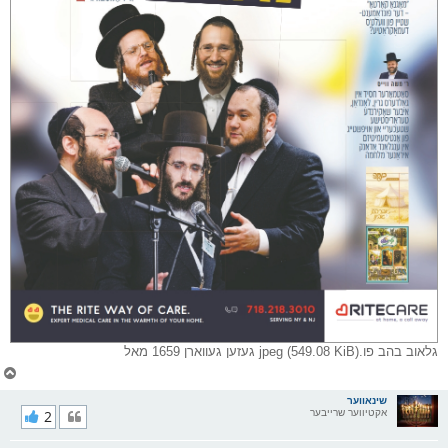
גלאוב בהב פו.jpeg (549.08 KiB) געזען געווארן 1659 מאל
צ
ו
ר
שינאווער
אקטיווער שרייבער
2
י
ק
א