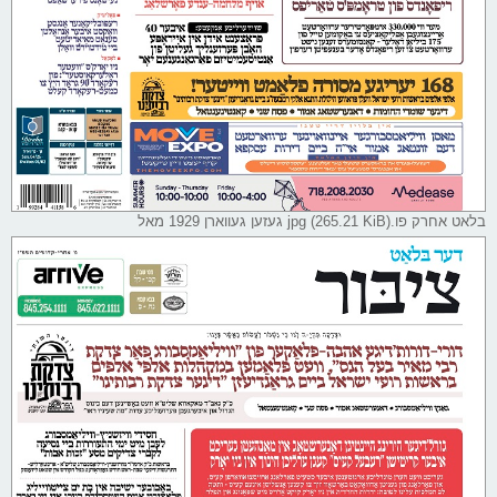
בלאט אחרק פו.jpg (265.21 KiB) געזען געווארן 1929 מאל