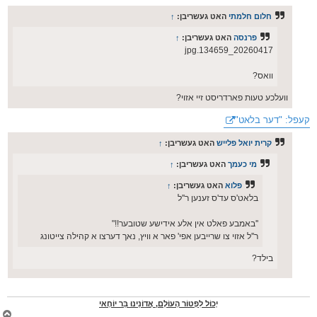
ף
ו
ס
חלום חלמתי
האט געשריבן:
↑
ט
פרנסה
האט געשריבן:
↑
20260417_134659.jpg
וואס?
וועלכע טעות פארדריסט זיי אזוי?
קעפל: "דער בלאט"
קרית יואל פלייש
האט געשריבן:
↑
מי כעמך
האט געשריבן:
↑
פלוא
האט געשריבן:
↑
בלאט'ס עד'ס זענען ר''ל
''באמבע פאלט אין אלע אידישע שטובער!!"
ר''ל אזוי צו שרייבען אפי' פאר א וויץ, נאך דערצו א קהילה צייטונג
בילד?
יָכוֹל לִפְטוֹר הָעוֹלָם, אֲדוֹנֵינוּ בַּר יוֹחָאי
צ