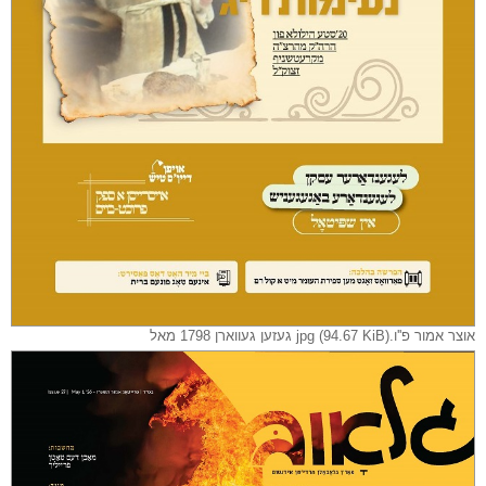
אוצר אמור פ''ו.jpg (94.67 KiB) געזען געווארן 1798 מאל