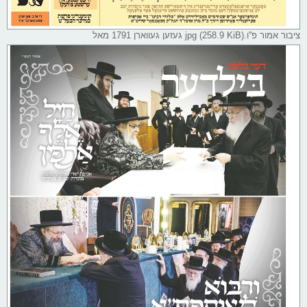
ציבור אמור פ''ו.jpg (258.9 KiB) געזען געווארן 1791 מאל