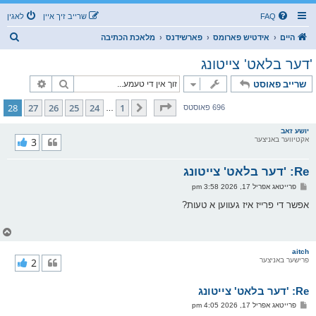
FAQ
שרייב זיך איין
לאגין
ז
היים
אידטיש פארומס
פארשידנס
מלאכת הכתיבה
ו
'דער בלאט' צייטונג
ך
זוך
פארגעשרי
שרייב פאוסט
בלאט
28
פון
28
28
27
26
25
24
1
פריערדיגע
696 פאוסטס
…
יושע זאב
אקטיווער באניצער
3
Re: 'דער בלאט' צייטונג
פ
פרייטאג אפריל 17, 2026 3:58 pm
א
ו
אפשר די פרייז איז געווען א טעות?
ס
ט
צ
ו
ר
aitch
פרישער באניצער
2
י
ק
א
Re: 'דער בלאט' צייטונג
ר
ו
פ
פרייטאג אפריל 17, 2026 4:05 pm
י
א