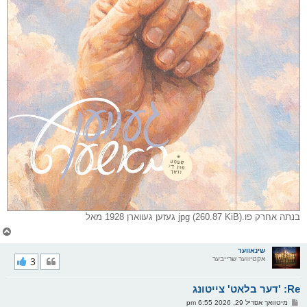
בנתה אחרק פו.jpg (260.87 KiB) געזען געווארן 1928 מאל
צ
ו
ר
שינאווער
אקטיווער שרייבער
3
י
ק
א
Re: 'דער בלאט' צייטונג
ר
ו
פ
מיטוואך אפריל 29, 2026 6:55 pm