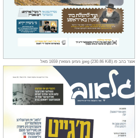
אוצר בהב פו.jpeg (230.86 KiB) געזען געווארן 1659 מאל