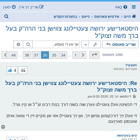
FAQ
שרייב זיך איין
לאגין
ז
היים
אידטיש פארומס
נייעס
בחצרות הקודש
ו
היסטארישע ירושה צעטיילונג צווישן בני הרה"ק בעל
ך
ברך משה זצוק"ל
זוך
פארגעשרי
שרייב פאוסט
בלאט
36
פון
44
44
38
37
36
35
34
1
פריערדיגע
קומענדיגע
1086 פאוסטס
…
…
חאצקיל
אקטיווער באניצער
4
Re: היסטארישע ירושה צעטיילונג צווישן בני הרה"ק בעל
ברך משה זצוק"ל
פ
דינסטאג יוני 02, 2026 8:03 pm
א
ו
די תכשיטין וועלן צעטיילט ווערן שוה בשוה דורך בנות רבינו זצ״ל אן קיין גורל.
ס
ט
זיי וועלן זיך דורכקומען צווישן זיך, און זיך צעטיילן אזוי און מקיים זיין די צוואה אויפן
שענסטן פארנעם.
צ
ו
ר
טיש בעקיטשע
ניי צום טיש
י