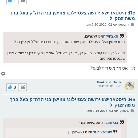
1
ק
א
Re: היסטארישע ירושה צעטיילונג צווישן בני הרה"ק בעל ברך
ר
ו
משה זצוק"ל
י
פ
דינסטאג יוני 02, 2026 9:20 pm
ף
א
ו
ס
חאצקיל
האט געשריבן:
↑
ט
די תכשיטין וועלן צעטיילט ווערן שוה בשוה דורך בנות רבינו זצ״ל אן קיין גורל.
זיי וועלן זיך דורכקומען צווישן זיך, און זיך צעטיילן אזוי און מקיים זיין די צוואה אויפן
שענסטן פארנעם.
און וואס איז מיט די זילבער?
צ
ו
ר
Think and Thank
אקטיווער שרייבער
8
י
ק
א
Re: היסטארישע ירושה צעטיילונג צווישן בני הרה"ק בעל ברך
ר
ו
משה זצוק"ל
י
פ
מיטוואך יוני 03, 2026 2:15 am
ף
א
ו
ס
צבי וחמיד
האט געשריבן:
↑
ט
שטייפע קוגל
האט געשריבן:
↑