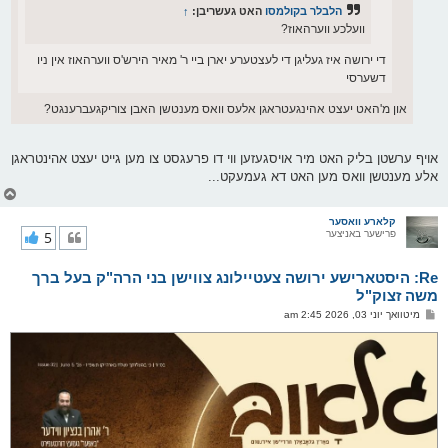
הלבלר בקולמסו
האט געשריבן:
↑
וועלכע ווערהאוז?
די ירושה איז געליגן די לעצטערע יארן ביי ר' מאיר הירש'ס ווערהאוז אין ניו
דשערסי
און מ'האט יעצט אהינגעטראגן אלעס וואס מענטשן האבן צוריקגעברענגט?
אויף ערשטן בליק האט מיר אויסגעזען ווי דו פרעגסט צו מען גייט יעצט אהינטראגן
אלע מענטשן וואס מען האט דא געמעקט...
צ
ו
ר
קלארע וואסער
פרישער באניצער
5
י
ק
א
Re: היסטארישע ירושה צעטיילונג צווישן בני הרה"ק בעל ברך
ר
ו
משה זצוק"ל
י
פ
מיטוואך יוני 03, 2026 2:45 am
ף
א
ו
ס
ט