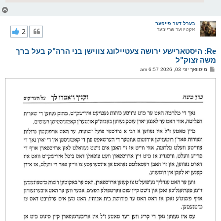
צ
ו
ר
בערל דער פייפער
אקטיווער שרייבער
2
י
ק
א
Re: היסטארישע ירושה צעטיילונג צווישן בני הרה"ק בעל ברך
ר
ו
משה זצוק"ל
י
פ
מיטוואך יוני 03, 2026 6:57 am
ף
א
ו
ס
ט