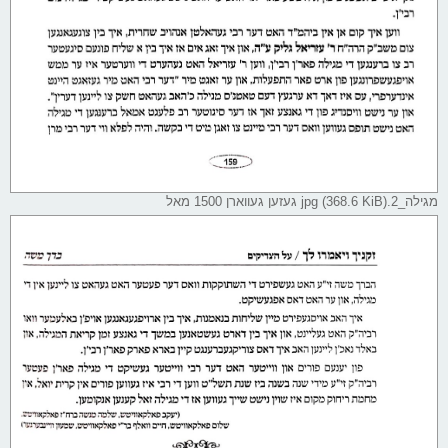
מגילה_2.jpg (368.6 KiB) געזען געווארן 1500 מאל