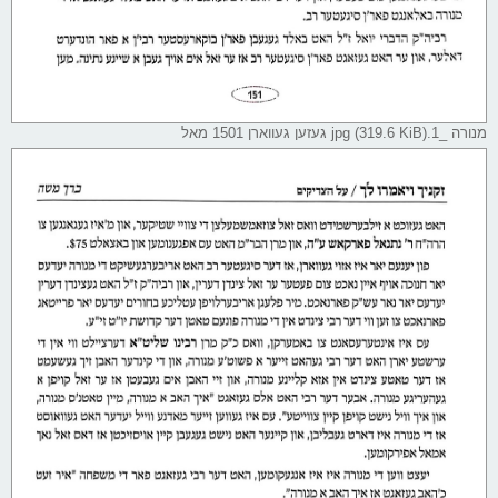
מנורה _1.jpg (319.6 KiB) געזען געווארן 1501 מאל