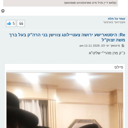
(קלאפ דיין מויל מיט מאראסטיגע פּאָפּוטשן!
צ
ו
ר
עומד על תלת
אקטיווער באניצער
5
י
ק
א
Re: היסטארישע ירושה צעטיילונג צווישן בני הרה"ק בעל ברך
ר
ו
משה זצוק"ל
י
פ
מיטוואך יוני 03, 2026 11:11 am
ף
א
ו
כ‘‘ק מרן מהרי"י שליט"א
ס
ט
פיילס