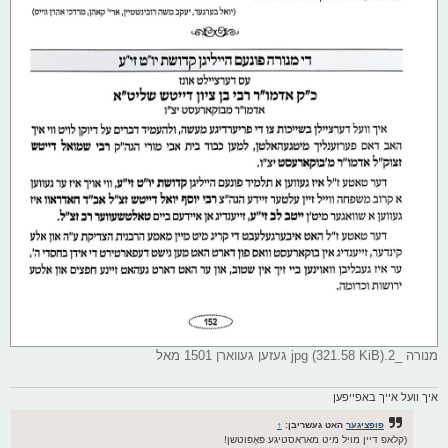
מנורה _2.jpg (321.58 KiB) געזען געווארן 1501 מאל
איך וועל אייך באפייפען
פופציגער
האט געשריבן:
↑
(קלאפ דיין מויל מיט מאראסטיגע פּאָפּוטשן!