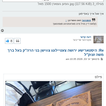
מגילה_3.jpg (117.56 KiB) געזען געווארן 1500 מאל
איך וועל אייך באפייפען
פופציגער
האט געשריבן:
↑
(קלאפ דיין מויל מיט מאראסטיגע פּאָפּוטשן!
צ
ו
ר
דעת קדשי
אקטיווער שרייבער
8
י
ק
א
Re: היסטארישע ירושה צעטיילונג צווישן בני הרה"ק בעל ברך
ר
ו
משה זצוק"ל
י
פ
מיטוואך יוני 03, 2026 10:35 am
ף
א
ו
ס
ט
פיילס