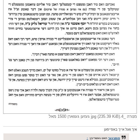
מנורה _4.jpg (235.39 KiB) געזען געווארן 1500 מאל
איך וועל אייך באפייפען
פופציגער
האט געשריבן:
↑