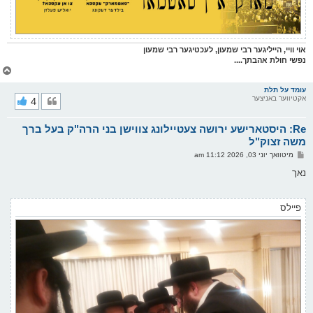
אוי וויי, הייליגער רבי שמעון, לעכטיגער רבי שמעון
נפשי חולת אהבתך....
צ
ו
ר
עומד על תלת
אקטיווער באניצער
4
י
ק
א
Re: היסטארישע ירושה צעטיילונג צווישן בני הרה"ק בעל ברך
ר
ו
משה זצוק"ל
י
פ
מיטוואך יוני 03, 2026 11:12 am
ף
א
ו
נאך
ס
ט
פיילס