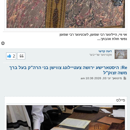
אוי וויי, הייליגער רבי שמעון, לעכטיגער רבי שמעון
נפשי חולת אהבתך....
צ
ו
ר
דעת קדשי
אקטיווער שרייבער
2
י
ק
א
Re: היסטארישע ירושה צעטיילונג צווישן בני הרה"ק בעל ברך
ר
ו
משה זצוק"ל
י
פ
מיטוואך יוני 03, 2026 10:36 am
ף
א
ו
ס
ט
פיילס