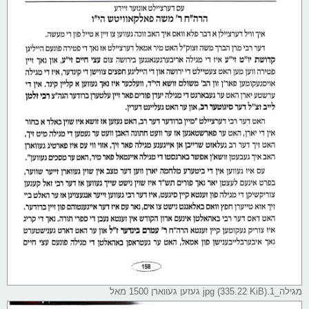
מגילה_1.jpg (335.22 KiB) געזען געווארן 1500 מאל