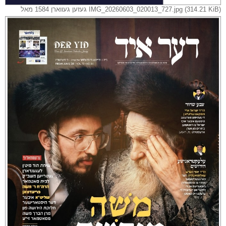
IMG_20260603_020013_727.jpg (314.21 KiB) געזען געווארן 1584 מאל