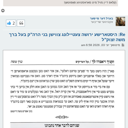
(קלאפ דיין מויל מיט מאראסטיגע פּאָפּוטשן!
צ
ו
ר
בערל דער פייפער
אקטיווער שרייבער
2
י
ק
א
Re: היסטארישע ירושה צעטיילונג צווישן בני הרה"ק בעל ברך
ר
ו
משה זצוק"ל
י
פ
מיטוואך יוני 03, 2026 6:58 am
ף
א
ו
ס
ט