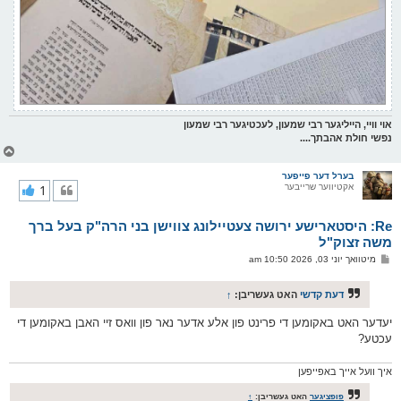
אוי וויי, הייליגער רבי שמעון, לעכטיגער רבי שמעון
נפשי חולת אהבתך....
צ
ו
ר
בערל דער פייפער
אקטיווער שרייבער
1
י
ק
א
Re: היסטארישע ירושה צעטיילונג צווישן בני הרה"ק בעל ברך
ר
ו
משה זצוק"ל
י
פ
מיטוואך יוני 03, 2026 10:50 am
ף
א
ו
ס
דעת קדשי
האט געשריבן:
↑
ט
יעדער האט באקומען די פרינט פון אלע אדער נאר פון וואס זיי האבן באקומען די
עכטע?
איך וועל אייך באפייפען
פופציגער
האט געשריבן:
↑