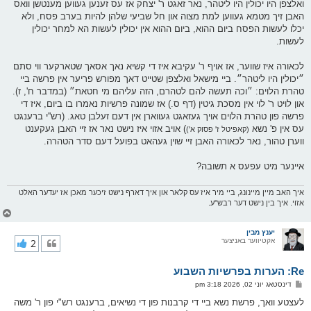
ואלצפן היו יכולין היו ליטהר, נאר זאגט ר' יצחק אז עס זענען געווען מענטשן וואס
האבן זיך מטמא געווען למת מצוה און חל שביעי שלהן להיות בערב פסח, ולא
יכלו לעשות הפסח ביום ההוא, ביום ההוא אין יכולין לעשות הא למחר יכולין
לעשות.
לכאורה איז שווער, אז אויף ר' עקיבא איז די קשיא נאך אסאך שטארקער ווי סתם
״יכולין היו ליטהר״. ביי מישאל ואלצפן שטייט דאך מפורש פריער אין פרשה ביי
טהרת הלוים: ״וכה תעשה להם לטהרם, הזה עליהם מי חטאת״ (במדבר ח', ז).
און לויט ר' לוי אין מסכת גיטין (דף ס.) אז שמונה פרשיות נאמרו בו ביום, איז די
פרשה פון טהרת הלוים אויך געזאגט געווארן אין דעם זעלבן טאג. (רש''י ברענגט
עס אין פ' נשא
) אויב אזוי איז נישט נאר אז זיי האבן געקענט
(קאפיטל ז' פסוק א')
ווערן טהור, נאר לכאורה האבן זיי שוין געהאט בפועל דעם סדר הטהרה.
איינער מיט עפעס א תשובה?
איך האב מיין מיינונג, ביי מיר איז עס קלאר און איך דארף נישט זיכער מאכן אז יעדער האלט
אזוי. איך בין נישט דער רבש''ע.
צ
ו
ר
יענץ מבין
אקטיווער באניצער
2
י
ק
א
Re: הערות בפרשיות השבוע
ר
ו
פ
דינסטאג יוני 02, 2026 3:18 pm
י
א
ף
ו
לעצטע וואך, פרשת נשא ביי די קרבנות פון די נשיאים, ברענגט רש"י פון ר' משה
ס