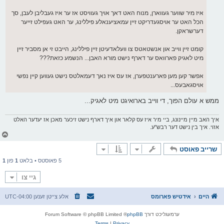
איז מיר שווער געווארן, מנוח האט דאך אויך געוויסט אז ער איז געבליבן לעבן, סך
הכל האט ער אויסגעדריקט זיין עמאציענאלע פיללינג, ער האט געפילט זייער
דערשראקן.
קומט זיין ווייב און אנשטאטס צו וועלאדעיטן זיין פיללינג, הייבט זי אן מסביר זיין
מיט לאגיק פארוואס ער דארף נישט מורא האבן... הנשמע כזאת???
אפשר קען מען פארענטפערן, אז עס איז נאך דעמאלטס נישט געווען קיין נפשי
אויסגאבעס...
ממש א עולם הפוך, די ווייב בארואיגט מיט לאגיק...
איך האב מיין מיינונג, ביי מיר איז עס קלאר און איך דארף נישט זיכער מאכן אז יעדער האלט
אזוי. איך בין נישט דער רבש''ע.
צ
ו
שרייב פאוסט
ר
י
5 פאוסטס • בלאט
1
פון
1
ק
א
גיי צו
ר
ו
י
היים
אידטיש פארומס
אלע צייטן זענען
UTC-04:00
ף
ערמעגליכט דורך
phpBB
® Forum Software © phpBB Limited
Terms
|
Privacy