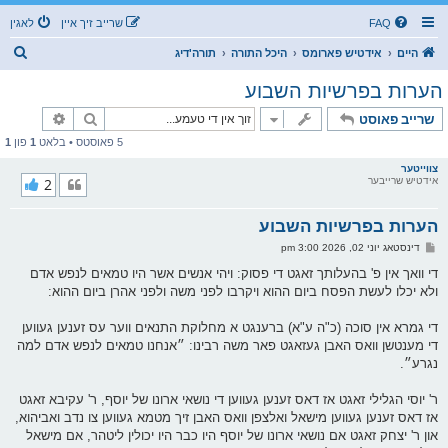
FAQ
שרייב זיך איין
לאגין
ז
היים
אידטיש פארומס
היכל התורה
תורה'דיג
ו
הערות בפרשיות השבוע
ך
זוך
פארגעשרי
שרייב פאוסט
5 פאוסטס • בלאט
1
פון
1
צווייטער
אידטיש שרייבער
2
הערות בפרשיות השבוע
פ
דינסטאג יוני 02, 2026 3:00 pm
א
ו
די וואך אין פ' בהעלותך זאגט די פסוק: ויהי אנשים אשר היו טמאים לנפש אדם
ס
ולא יכלו לעשת הפסח ביום ההוא ויקרבו לפני משה ולפני אהרן ביום ההוא:
ט
די גמרא אין סוכה (כ"ה ע"א) ברענגט א מחלוקת התנאים ווער עס זענען געווען
די מענטשן וואס האבן געזאגט פאר משה רבינו: ״אנחנו טמאים לנפש אדם למה
נגרע״.
ר' יוסי הגלילי זאגט אז דאס זענען געווען די נושאי ארונו של יוסף, ר' עקיבא זאגט
אז דאס זענען געווען מישאל ואלצפן וואס האבן זיך מטמא געווען צו נדב ואביהוא,
און ר' יצחק זאגט אם נושאי ארונו של יוסף היו כבר היו יכולין ליטהר, אם מישאל