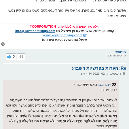
לאגיק פארוואס ער דארף נישט מורא האבן... הנשמע כזאת???
אפשר קען מען פארענטפערן, אז עס איז נאך דעמאלטס נישט געווען קיין נפשי
אויסגאבעס...
ווילט איר עפענען א LLC אדער CORPORATION?
קומט אין אישי, אדער שיקט אן אימעיל צו:
info@keystonefilings.com
www.keystonefilings.com
שנעל און פארלעסליכע סערוויס!
צ
ו
ר
צווייטער
אידטיש שרייבער
2
י
ק
א
Re: הערות בפרשיות השבוע
ר
ו
פ
דינסטאג יוני 02, 2026 4:44 pm
י
א
ף
ו
ס
יענץ מבין
האט געשריבן:
↑
ט
בדרך צחות:
לעצטע וואך ביים זאגן אין די הפטרה: וַיְהִי בַעֲלוֹת הַלַּהַב מֵעַל הַמִּזְבֵּחַ הַשָּׁמַיְמָה
וַיַּעַל מַלְאַךְ יְהוָה בְּלַהַב הַמִּזְבֵּחַ וּמָנוֹחַ וְאִשְׁתּוֹ רֹאִים וַיִּפְּלוּ עַל פְּנֵיהֶם אָרְצָה: וְלֹא יָסַף
עוֹד מַלְאַךְ יְהוָה לְהֵרָאֹה אֶל מָנוֹחַ וְאֶל אִשְׁתּוֹ אָז יָדַע מָנוֹחַ כִּי מַלְאַךְ יְהוָה הוּא:
וַיֹּאמֶר מָנוֹחַ אֶל אִשְׁתּוֹ מוֹת נָמוּת כִּי אֱלֹהִים רָאִינוּ
:
וַתֹּאמֶר לוֹ אִשְׁתּוֹ לוּ חָפֵץ
יְהוָה לַהֲמִיתֵנוּ לֹא לָקַח מִיָּדֵנוּ עֹלָה וּמִנְחָה וְלֹא הֶרְאָנוּ אֶת כָּל אֵלֶּה
וְכָעֵת לֹא
הִשְׁמִיעָנוּ כָּזֹאת: