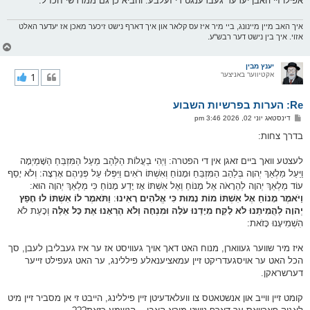
אפילו זיי האבן יעדער געברענגט די זעלבע. והביא כן גם ממדרשי חכז''ל.
איך האב מיין מיינונג, ביי מיר איז עס קלאר און איך דארף נישט זיכער מאכן אז יעדער האלט
אזוי. איך בין נישט דער רבש''ע.
צ
ו
ר
יענץ מבין
אקטיווער באניצער
1
י
ק
א
Re: הערות בפרשיות השבוע
ר
ו
פ
דינסטאג יוני 02, 2026 3:46 pm
י
א
ף
ו
בדרך צחות:
ס
ט
לעצטע וואך ביים זאגן אין די הפטרה: וַיְהִי בַעֲלוֹת הַלַּהַב מֵעַל הַמִּזְבֵּחַ הַשָּׁמַיְמָה
וַיַּעַל מַלְאַךְ יְהוָה בְּלַהַב הַמִּזְבֵּחַ וּמָנוֹחַ וְאִשְׁתּוֹ רֹאִים וַיִּפְּלוּ עַל פְּנֵיהֶם אָרְצָה: וְלֹא יָסַף
עוֹד מַלְאַךְ יְהוָה לְהֵרָאֹה אֶל מָנוֹחַ וְאֶל אִשְׁתּוֹ אָז יָדַע מָנוֹחַ כִּי מַלְאַךְ יְהוָה הוּא:
וַיֹּאמֶר מָנוֹחַ אֶל אִשְׁתּוֹ מוֹת נָמוּת כִּי אֱלֹהִים רָאִינוּ
:
וַתֹּאמֶר לוֹ אִשְׁתּוֹ לוּ חָפֵץ
יְהוָה לַהֲמִיתֵנוּ לֹא לָקַח מִיָּדֵנוּ עֹלָה וּמִנְחָה וְלֹא הֶרְאָנוּ אֶת כָּל אֵלֶּה
וְכָעֵת לֹא
הִשְׁמִיעָנוּ כָּזֹאת:
איז מיר שווער געווארן, מנוח האט דאך אויך געוויסט אז ער איז געבליבן לעבן, סך
הכל האט ער אויסגעדריקט זיין עמאציענאלע פיללינג, ער האט געפילט זייער
דערשראקן.
קומט זיין ווייב און אנשטאטס צו וועלאדעיטן זיין פיללינג, הייבט זי אן מסביר זיין מיט