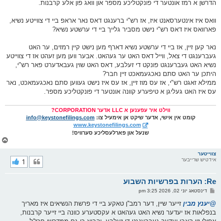
הדרשן א רמז אונטער די פונקטליכע מספר און וואג פון אלע קרבנות.
ט
וואס איז אינטערסאנט איז, אז רש"י ברענגט דאס נאר אראפ ביי די צווייטע נשיא,
פארוואס איז דאס רש"י נישט מסביר גלייך ביי די ערשטע נשיא?
נאר קען זיין, אז ביי די ערשטע נשיא דארף מען נישט קיין רמזים, ער האט
געברענגט די צאל, ווייל דאס האט ער געהאט. אבער ווען מען זעהט אז די צווייטע
נשיא האט געברענגט פונקט די זעלבע, דאס האט שוין געבאדערט פאר רש"י,
היתכן ער האט סתם נאכגעמאכט זיין חבר?
ממילא זאגט רש"י, אז עס מוז זיין, אז עס איז נישט געווען סתם נאכגעמאכט, נאר
עס איז האט געליגן א טיפערע קוונה אונטער די פונקטליכע מספר.
ווילט איר עפענען א LLC אדער CORPORATION?
קומט אין אישי, אדער שיקט אן אימעיל צו:
info@keystonefilings.com
www.keystonefilings.com
שנעל און פארלעסליכע סערוויס!
צ
ו
ר
צווייטער
אידטיש שרייבער
1
י
ק
א
Re: הערות בפרשיות השבוע
ר
ו
פ
דינסטאג יוני 02, 2026 3:25 pm
י
א
ף
ו
@יענץ מבין
זייער שיין, דער רמב''ן טאקע ביי די פרשת הנשיאים איז מאריך
ס
בנפלאות אז יעדער נשיא האט געהאט א עקסטערע כוונה ביי זייער קרבנות,
ט