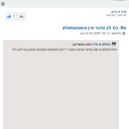
צ
ו
ר
מיט א ברען
פרישער באניצער
1
י
ק
א
Re: כת לב טהור אין גוואטעמאלע
ר
ו
פ
מיטוואך יוני 03, 2026 12:33 am
י
א
ף
ו
ס
העלפן א איד
האט געשריבן:
↑
ט
היות ס'פארט שוין סייווי ארום האט ר' יוחנן למעשה מסכים געווען צו לייגן דא