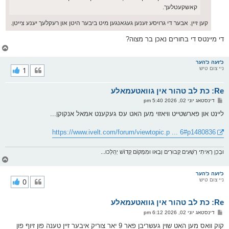
קאשקעטלעך.
קען זיין. אבער די גרויסע זענען געגאנגען מיט ביבער היטן און רעקלעך יענע צייטן.
די מיינטס די בחורים נאכן בר מצוה?
צ
ו
ר
כ'זעה כ'הער
ניי צום טיש
1
י
ק
א
Re: כת לב טהור אין גוואטעמאלע
ר
ו
פ
דינסטאג יוני 02, 2026 5:40 pm
י
א
ף
ו
ליינט און פארשטייט וויאזוי מען האט עס געקענט אמאל אנקוקן...
ס
ט
https://www.ivelt.com/forum/viewtopic.p ... 6#p1480836
וּבְכֵן רָאִיתִי רְשָׁעִים קְבוּרִים וָבָאוּ וּמִמָּקוֹם קָדוֹשׁ יְהַלֵּכוּ...
צ
ו
ר
כ'זעה כ'הער
ניי צום טיש
0
י
ק
א
Re: כת לב טהור אין גוואטעמאלע
ר
ו
פ
דינסטאג יוני 02, 2026 6:12 pm
י
א
ף
ו
קוק וואס מען האט שוין געשריבן פאר 9 יאר צוריק איבער זיין טענה פון זיוף פון