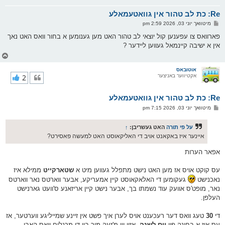
א
Re: כת לב טהור אין גוואטעמאלע
ר
ו
פ
מיטוואך יוני 03, 2026 2:59 pm
י
א
ף
ו
פארוואס צו עפענען קול יוצאי לב טהור האט מען גענומען א בחור וואס האט נאך
ס
אין א ישיבה קיינמאל געווען ליידער ?
ט
צ
ו
ר
אוטובאס
אקטיווער באניצער
2
י
ק
א
Re: כת לב טהור אין גוואטעמאלע
ר
ו
פ
מיטוואך יוני 03, 2026 7:15 pm
י
א
ף
ו
ס
על פי תורה
האט געשריבן:
↑
ט
איינער איז באקאנט אויב די האליקאוסט האט למעשה פאסירט?
אפאר הערות
עס קוקט אויס אז מען האט נישט מתפלל געווען מיט א
שטארקייט
ממילא איז
נאכנישט
געקומען די האלאקאוסט קיין אמעריקע, אבער ווארטס נאר ווארטס
נאר, מופט'ס אוועק עוד נשמתו בך, אבער נישט קיין אריזאנע ס'וועט גארנישט
העלפן.
די
30
טעג וואס דער רעכענט אויס לערן איך פשט אין זיינע שמייליגע ווערטער, אז
עס איז א בחינה פון
יום לשנה
, אזוי ווי מ'זעה מיר ביי די מרגלים וואס האבן