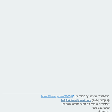
ט
העלפט די יוצאים זיך מסדר זיין
https://donary.com/2005
קוויקפעי (Zelle)
helpltvictims@gmail.com
אפדעיטס איבער לב טהור: אודיאו האטליין
605-313-9090
דערנאך 6