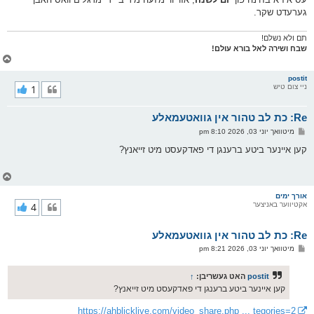
גערעדט שקר.
תם ולא נשלם!
שבח ושירה לאל בורא עולם!
צ
ו
ר
postit
ניי צום טיש
1
י
ק
א
Re: כת לב טהור אין גוואטעמאלע
ר
ו
פ
מיטוואך יוני 03, 2026 8:10 pm
י
א
ף
ו
קען איינער ביטע ברענגן די פאדקעסט מיט זייאנץ?
ס
ט
צ
ו
ר
אורך ימים
אקטיווער באניצער
4
י
ק
א
Re: כת לב טהור אין גוואטעמאלע
ר
ו
פ
מיטוואך יוני 03, 2026 8:21 pm
י
א
ף
ו
ס
postit
האט געשריבן:
↑
ט
קען איינער ביטע ברענגן די פאדקעסט מיט זייאנץ?
https://ahblicklive.com/video_share.php ... tegories=2