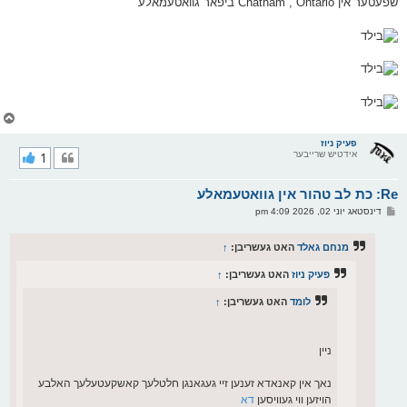
שפעטער אין Chatham , Ontario ביפאר גוואטעמאלע
ס
ט
צ
ו
ר
פעיק ניוז
אידטיש שרייבער
1
י
ק
א
Re: כת לב טהור אין גוואטעמאלע
ר
ו
פ
דינסטאג יוני 02, 2026 4:09 pm
י
א
ף
ו
ס
מנחם גאלד
האט געשריבן:
↑
ט
פעיק ניוז
האט געשריבן:
↑
לומד
האט געשריבן:
↑
ניין
נאך אין קאנאדא זענען זיי געגאנגן חלטלעך קאשקעטעלעך האלבע
הויזען ווי געוויסען
דא