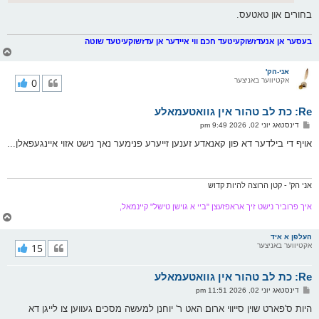
בחורים און טאטעס.
בעסער אן אנעדזשוקעיטעד חכם ווי איידער אן עדזשוקעיטעד שוטה
צ
ו
ר
אני-הק'
אקטיווער באניצער
0
י
ק
א
Re: כת לב טהור אין גוואטעמאלע
ר
ו
פ
דינסטאג יוני 02, 2026 9:49 pm
י
א
ף
ו
אויף די בילדער דא פון קאנאדע זענען זייערע פנימער נאך נישט אזוי איינגעפאלן...
ס
ט
אני הק' - קטן הרוצה להיות קדוש
איך פרוביר נישט זיך אראפזעצן "ביי א גוישן טישל" קיינמאל,
צ
ו
ר
העלפן א איד
אקטיווער באניצער
15
י
ק
א
Re: כת לב טהור אין גוואטעמאלע
ר
ו
פ
דינסטאג יוני 02, 2026 11:51 pm
י
א
ף
ו
היות ס'פארט שוין סייווי ארום האט ר' יוחנן למעשה מסכים געווען צו לייגן דא
ס