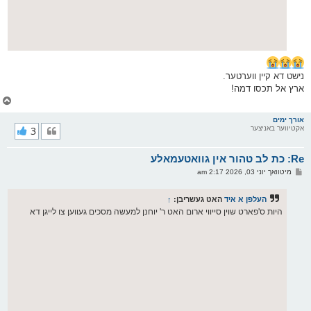
נישט דא קיין ווערטער.
ארץ אל תכסו דמה!
צ
ו
ר
אורך ימים
אקטיווער באניצער
3
י
ק
א
Re: כת לב טהור אין גוואטעמאלע
ר
ו
פ
מיטוואך יוני 03, 2026 2:17 am
י
א
ף
ו
ס
העלפן א איד
האט געשריבן:
↑
ט
היות ס'פארט שוין סייווי ארום האט ר' יוחנן למעשה מסכים געווען צו לייגן דא