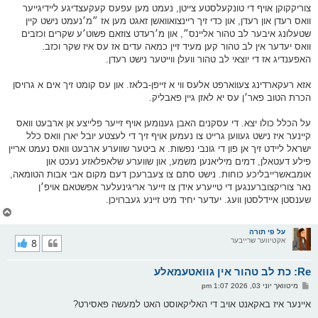
צוריקקוקן אויף די טונקעלסטע צייטן, נעמט מען עפעס קעקעצדיגע ליידיגייער
וואס רעדן און רעדן, און כדי זיך ריינצואוואשן זאגט מען אז ״מ׳נעמט נישט קיין
שטעלונג איבער לב טהור אליינס״, און מ׳רעדט צוזאם פשוט׳ע שקרים וכזבים
וואס יעדער אין לב טהור קען מעיד זיין כמאה עדים אז עס איז שקר וכזב.
האפענדיג אז די יוצאי לב טהור וועלן ווייטער נישט רעדן.
אזא רעקארדינג צעווארפט אלעס ווי א זייפן-בלאז. און עס קומט זיך אים א גרויסן
הכרת הטוב פאר׳ן עס יא לאזן גיין פאבליק.
על הכלל כולו יצא. די עסקנים האבן גענומען אויף זייער פלייצע אן ארבעט וואס
קיינער איז נישט געווען גרייט צו נעמען אויף זיך די לעצטע יובל יארן וואס כלל
ישראל ליידט זיך אן פון די גונבי נפשות. א ביטער שווערע ארבעט וואס נעמט אריין
פילע דעטאלן, דמים מיליאנען משמע, און שווערע שלאפלאזע נעכט און
אומבאשרייבליכע כוחות. נישט סתם צו צעברעכן דעם מקום אבי אבות הטומאה,
נאר צוריקצוברענגען די טייערע אידן צו זייער אריגינעלער אפשטאם אויפ׳ן
שענסטן איידלסטן וועג. יעדער יחיד מיט זיינע געברויכן.
צ
ו
ר
על פי תורה
אקטיווער שרייבער
8
י
ק
א
Re: כת לב טהור אין גוואטעמאלע
ר
ו
פ
מיטוואך יוני 03, 2026 1:07 pm
י
א
ף
ו
איינער איז באקאנט אויב די האליקאוסט האט למעשה פאסירט?
ס