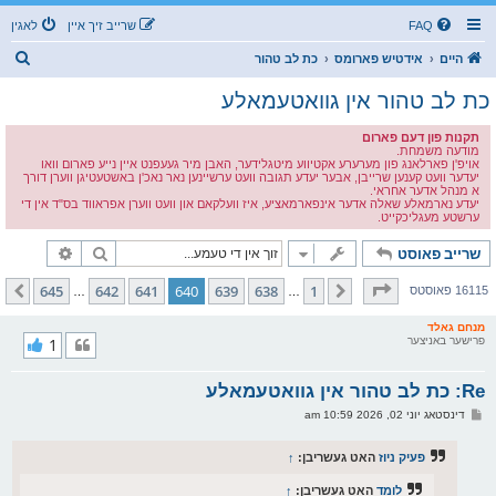
FAQ
שרייב זיך איין
לאגין
ז
היים
אידטיש פארומס
כת לב טהור
ו
כת לב טהור אין גוואטעמאלע
ך
תקנות פון דעם פארום
מודעה משמחת.
אויפ'ן פארלאנג פון מערערע אקטיווע מיטגלידער, האבן מיר געעפנט איין נייע פארום וואו
יעדער וועט קענען שרייבן, אבער יעדע תגובה וועט ערשיינען נאר נאכ'ן באשטעטיגן ווערן דורך
א מנהל אדער אחראי.
יעדע נארמאלע שאלה אדער אינפארמאציע, איז וועלקאם און וועט ווערן אפראווד בס"ד אין די
ערשטע מעגליכקייט.
זוך
פארגעשרי
שרייב פאוסט
בלאט
640
פון
645
645
642
641
640
639
638
1
פריערדיגע
קומענדיגע
16115 פאוסטס
…
…
מנחם גאלד
פרישער באניצער
1
Re: כת לב טהור אין גוואטעמאלע
פ
דינסטאג יוני 02, 2026 10:59 am
א
ו
ס
פעיק ניוז
האט געשריבן:
↑
ט
לומד
האט געשריבן:
↑