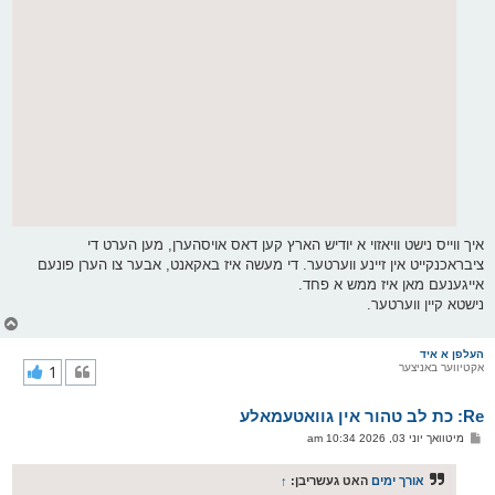
איך ווייס נישט וויאזוי א יודיש הארץ קען דאס אויסהערן, מען הערט די
ציבראכנקייט אין זיינע ווערטער. די מעשה איז באקאנט, אבער צו הערן פונעם
אייגענעם מאן איז ממש א פחד.
נישטא קיין ווערטער.
צ
ו
ר
העלפן א איד
אקטיווער באניצער
1
י
ק
א
Re: כת לב טהור אין גוואטעמאלע
ר
ו
פ
מיטוואך יוני 03, 2026 10:34 am
י
א
ף
ו
ס
אורך ימים
האט געשריבן:
↑
ט