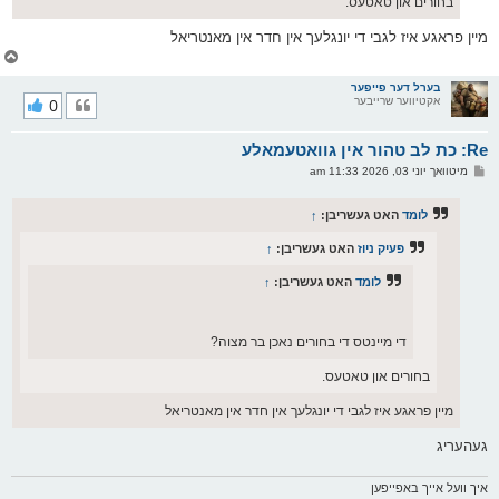
בחורים און טאטעס.
מיין פראגע איז לגבי די יונגלעך אין חדר אין מאנטריאל
צ
ו
ר
בערל דער פייפער
אקטיווער שרייבער
0
י
ק
א
Re: כת לב טהור אין גוואטעמאלע
ר
ו
פ
מיטוואך יוני 03, 2026 11:33 am
י
א
ף
ו
ס
לומד
האט געשריבן:
↑
ט
פעיק ניוז
האט געשריבן:
↑
לומד
האט געשריבן:
↑
די מיינטס די בחורים נאכן בר מצוה?
בחורים און טאטעס.
מיין פראגע איז לגבי די יונגלעך אין חדר אין מאנטריאל
געהעריג
איך וועל אייך באפייפען