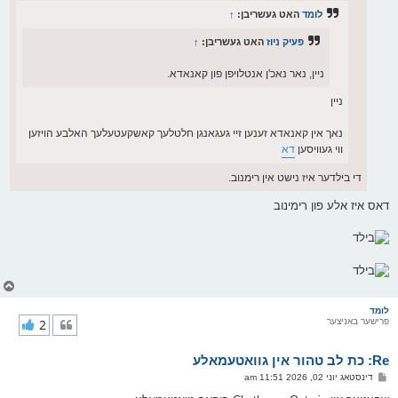
לומד
האט געשריבן:
↑
פעיק ניוז
האט געשריבן:
↑
ניין, נאר נאכ'ן אנטלויפן פון קאנאדא.
ניין
נאך אין קאנאדא זענען זיי געגאנגן חלטלעך קאשקעטעלעך האלבע הויזען
ווי געוויסען
דא
די בילדער איז נישט אין רימנוב.
דאס איז אלע פון רימינוב
צ
ו
ר
לומד
פרישער באניצער
2
י
ק
א
Re: כת לב טהור אין גוואטעמאלע
ר
ו
פ
דינסטאג יוני 02, 2026 11:51 am
י
א
ף
ו