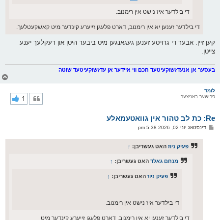
די בילדער איז נישט אין רימנוב.
די בילדער זענען יא אין רימנוב, דארט פלעגן זייערע קינדער מיט קאשקעטלעך.
קען זיין. אבער די גרויסע זענען געגאנגען מיט ביבער היטן און רעקלעך יענע
צייטן.
בעסער אן אנעדזשוקעיטעד חכם ווי איידער אן עדזשוקעיטעד שוטה
צ
ו
ר
לומד
פרישער באניצער
1
י
ק
א
Re: כת לב טהור אין גוואטעמאלע
ר
ו
פ
דינסטאג יוני 02, 2026 5:38 pm
י
א
ף
ו
ס
פעיק ניוז
האט געשריבן:
↑
ט
מנחם גאלד
האט געשריבן:
↑
פעיק ניוז
האט געשריבן:
↑
די בילדער איז נישט אין רימנוב.
די בילדער זענען יא אין רימנוב, דארט פלעגן זייערע קינדער מיט