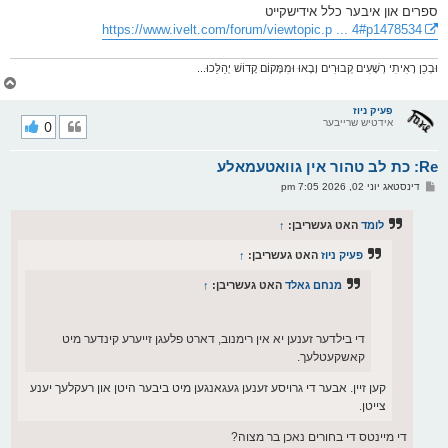
ס
ספרים און איבער כלל אידישקייט
ט
https://www.ivelt.com/forum/viewtopic.p ... 4#p1478534
וּבְכֵן רָאִיתִי רְשָׁעִים קְבוּרִים וָבָאוּ וּמִמָּקוֹם קָדוֹשׁ יְהַלֵּכוּ...
צ
ו
ר
פעיק ניוז
אידטיש שרייבער
0
י
ק
א
Re: כת לב טהור אין גוואטעמאלע
ר
ו
פ
דינסטאג יוני 02, 2026 7:05 pm
י
א
ף
ו
ס
לומד
האט געשריבן:
↑
ט
פעיק ניוז
האט געשריבן:
↑
מנחם גאלד
האט געשריבן:
↑
די בילדער זענען יא אין רימנוב, דארט פלעגן זייערע קינדער מיט
קאשקעטלעך.
קען זיין. אבער די גרויסע זענען געגאנגען מיט ביבער היטן און רעקלעך יענע
צייטן.
די מיינטס די בחורים נאכן בר מצוה?