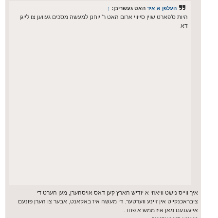
העלפן א איד
האט געשריבן:
↑
היות ס'פארט שוין סייווי ארום האט ר' יוחנן למעשה מסכים געווען צו לייגן
דא
איך ווייס נישט וויאזוי א יודיש הארץ קען דאס אויסהערן, מען הערט די
ציבראכנקייט אין זיינע ווערטער. די מעשה איז באקאנט, אבער צו הערן פונעם
אייגענעם מאן איז ממש א פחד.