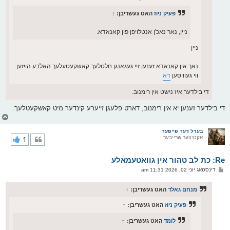
פעיק ניוז
האט געשריבן:
↑
ניין, נאר נאכ'ן אנטלויפן פון קאנאדא.
ניין
נאך אין קאנאדא זענען זיי געגאנגן חלטלעך קאשקעטעלעך האלבע הויזען
ווי געוויסען
דא
די בילדער איז נישט אין רימנוב.
די בילדער זענען יא אין רימנוב, דארט פלעגן זייערע קינדער מיט קאשקעטלעך.
צ
ו
ר
בערל דער פייפער
אקטיווער שרייבער
1
י
ק
א
Re: כת לב טהור אין גוואטעמאלע
ר
ו
פ
דינסטאג יוני 02, 2026 11:31 am
י
א
ף
ו
ס
מנחם גאלד
האט געשריבן:
↑
ט
פעיק ניוז
האט געשריבן:
↑
לומד
האט געשריבן:
↑