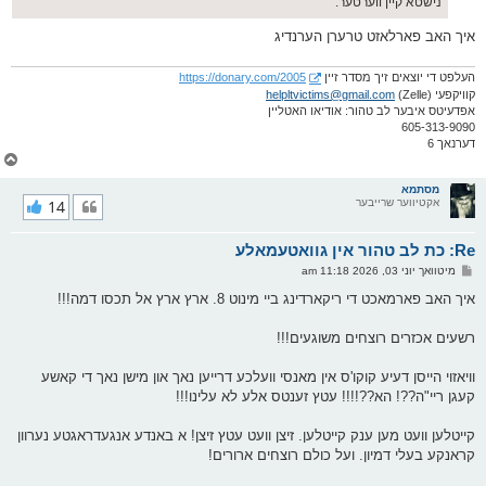
נישטא קיין ווערטער.
איך האב פארלאזט טרערן הערנדיג
העלפט די יוצאים זיך מסדר זיין
https://donary.com/2005
קוויקפעי (Zelle)
helpltvictims@gmail.com
אפדעיטס איבער לב טהור: אודיאו האטליין
605-313-9090
דערנאך 6
צ
ו
ר
מסתמא
אקטיווער שרייבער
14
י
ק
א
Re: כת לב טהור אין גוואטעמאלע
ר
ו
פ
מיטוואך יוני 03, 2026 11:18 am
י
א
ף
ו
איך האב פארמאכט די ריקארדינג ביי מינוט 8. ארץ ארץ אל תכסו דמה!!!
ס
ט
רשעים אכזרים רוצחים משוגעים!!!
וויאזוי הייסן דעיע קוקו'ס אין מאנסי וועלכע דרייען נאך און מישן נאך די קאשע
קעגן ריי"ה??! הא??!!!! עטץ זענטס אלע לא עלינו!!!
קייטלען וועט מען ענק קייטלען. זיצן וועט עטץ זיצן! א באנדע אנגעדראגטע נערוון
קראנקע בעלי דמיון. ועל כולם רוצחים ארורים!