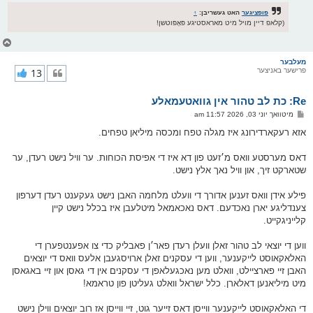
פופציגער
האט געשריבן:
↑
(קלאפ דיין מויל מיט מאראסטיגע פּאָפּוטשן!
צ
ו
ר
מעלבער
פרישער באניצער
13
י
ק
א
Re: כת לב טהור אין גוואטעמאלע
ר
ו
פ
מיטוואך יוני 03, 2026 11:57 am
י
א
ף
ו
אזא רעקארדירונג איז מגלה טפח ומכסה מיליאן טפחים.
ס
ט
דאס מערסטע וואס מ׳זעט פון דא איז די אפיסת הכוחות. ער וויל נישט רעדן, ער
שטארקט זיך, און וויל נאך אלץ נישט.
פילע אידן וואס זענען אדורך די וועלט מלחמה האבן נישט געקענט רעדן דערפון
צענדליגע יארן נאכדעם. דאס נאכאמאל מיטלעבן איז בכלל נישט קיין
קלייניגקייט.
ווען די יוצאי לב טהור זאלן וועלן רעדן פאר׳ן פאבליק כדי צו אפענטפערן די
האלאקאוסט לייקענער, ווען די עסקנים זאלן ארויסגעבן אלעס וואס די יוצאים
האבן זיי פארציילט, וואלט מען נאכגעלאפן די עסקנים אין די גאסן און זיי באגאסן
מיט מיליאנען דאלארן. כלל ישראל וואלט געליטן פון טראמא!
די האלאקאוסט לייקענער ווייסן דאס זייער גוט, זיי ווייסן אז רוב יוצאים ווילן נישט