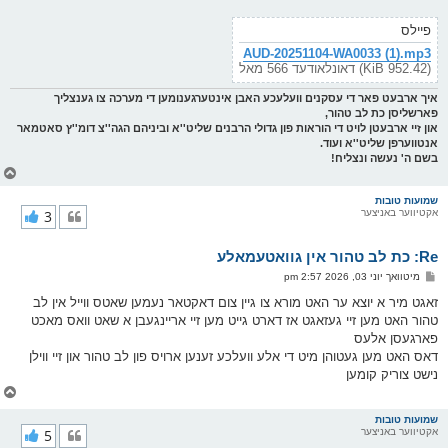
ט
פיילס
AUD-20251104-WA0033 (1).mp3
(952.42 KiB) דאונלאודעד 566 מאל
איך ארבעט פאר די עסקנים וועלעכע האבן אינטערגענומען די מערכה צו גענצליך
פארשליסן כת לב טהור,
און זיי ארבעטן לויט די הוראות פון גדולי הרבנים שליט''א וביניהם הגה''צ דומ''ץ סאטמאר
אנטווערפן שליט''א ועוד.
בשם ה' נעשה ונצליח!
צ
ו
ר
שמועות טובות
אקטיווער באניצער
3
י
ק
א
Re: כת לב טהור אין גוואטעמאלע
ר
ו
פ
מיטוואך יוני 03, 2026 2:57 pm
י
א
ף
ו
זאגט מיר א יוצא ער האט מורא צו גיין צום דאקטאר נעמען שאטס ווייל אין לב
ס
טהור האט מען זיי געזאגט אז דארט גייט מען זיי אריינגעבן א שאט וואס מאכט
ט
פארגעסן אלעס
דאס האט מען געטוהן מיט די אלע וועלכע זענען ארויס פון לב טהור און זיי ווילן
נישט צוריק קומען
צ
ו
ר
שמועות טובות
אקטיווער באניצער
5
י
ק