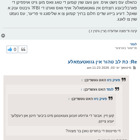
כהאלט עס נישט אויס. ווען וועט שוין קומען די טאג וואס מען גייט אויפפיקן די
פארבליבענע רוצחים אין גואטאמאלע? אויף וואס ווארט די FBI? גיבטס ענק א
שאקל. דעיע בייזע שדים חלום ברויך קומען צו א שליסונג ווי פריער, עס נעמט
שוין צו לאנג.
קינה ודימונה ועדעדה (עיין גיטין ז.)
צ
ו
ר
לומד
פרישער באניצער
0
י
ק
א
Re: כת לב טהור אין גוואטעמאלע
ר
ו
פ
מיטוואך יוני 03, 2026 11:23 am
י
א
ף
ו
ס
פעיק ניוז
האט געשריבן:
↑
ט
לומד
האט געשריבן:
↑
פעיק ניוז
האט געשריבן:
↑
קען זיין. אבער די גרויסע זענען געגאנגען מיט ביבער היטן און רעקלעך
יענע צייטן.
די מיינטס די בחורים נאכן בר מצוה?