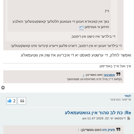
ניין
נאך אין קאנאדא זענען זיי געגאנגן חלטלעך קאשקעטעלעך האלבע
הויזען ווי געוויסען
דא
די בילדער איז נישט אין רימנוב.
די בילדער זענען יא אין רימנוב, דארט פלעגן זייערע קינדער מיט קאשקעטלעך.
ואפשר לחלק, די ערשטע פאוסט יא די איבריגע איז שוין אין גוטעמאלע
איך וועל אייך באפייפען
פופציגער
האט געשריבן:
↑
(קלאפ דיין מויל מיט מאראסטיגע פּאָפּוטשן!
צ
ו
ר
לומד
פרישער באניצער
2
י
ק
א
Re: כת לב טהור אין גוואטעמאלע
ר
ו
פ
דינסטאג יוני 02, 2026 11:47 am
י
א
ף
ו
ס
פעיק ניוז
האט געשריבן:
↑
ט