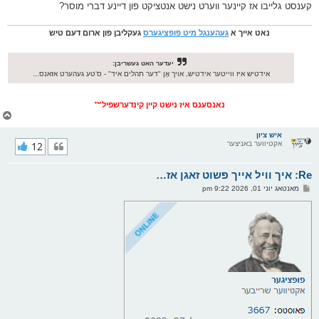
קענסט גלייבו אז קיינער ווערט נישט אנטציקט פון דיינע דברי מוסר?
נאט אייך א
געהענגל מיט פופציגערס
געקליבן פון ארום דעם טיש
יעדער האט געשריבן:
אידטיש איז ווייטער אידטיש, אויך אָן "דער תהלים איד" - ס'טע געהערט אזאנס...
נאנסענס איז נישט קיין קינדערשפיל™
צ
ו
ר
איש ציון
אקטיווער באניצער
12
י
ק
א
Re: איך וויל אייך פשוט זאגן אז…
ר
ו
פ
מאנטאג יוני 01, 2026 9:22 pm
י
א
ף
ו
ס
ט