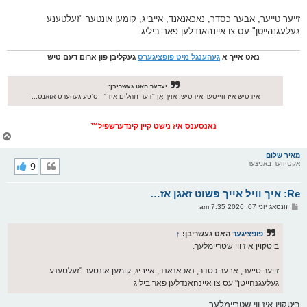
ס
ט
זייער טייער, אבער כסדר, נאכאנאנד, אייביג, קומען אונטער "זעלטענע
געלעגנהייטן" עס צו איינהאנדלען פאר ביליג
נאט אייך א
געהענגל מיט פופציגערס
געקליבן פון ארום דעם טיש
יעדער האט געשריבן:
אידטיש איז ווייטער אידטיש, אויך אָן "דער תהלים איד" - ס'טע געהערט אזאנס...
נאנסענס איז נישט קיין קינדערשפיל™
צ
ו
ר
מאיר שלום
אקטיווער באניצער
9
י
ק
א
Re: איך וויל אייך פשוט זאגן אז…
ר
ו
פ
זונטאג יוני 07, 2026 7:35 am
י
א
ף
ו
ס
פופציגער
האט געשריבן:
↑
ט
ביטקוין איז ווי שטריימלעך.
זייער טייער, אבער כסדר, נאכאנאנד, אייביג, קומען אונטער "זעלטענע
געלעגנהייטן" עס צו איינהאנדלען פאר ביליג
ביטקוין איז ווי שטריימלעך.