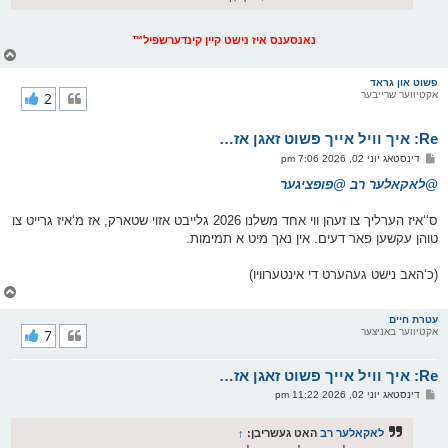
נאנסענס איז נישט קיין קינדערשפיל™
צ
ו
ר
פשוט און גראד
אקטיווער שרייבער
2
י
ק
א
Re: איך וויל אייך פשוט זאגן אז…
ר
ו
פ
דינסטאג יוני 02, 2026 7:06 pm
י
א
ף
ו
@לאקאלער רב
@פופציגער
ס
ט
ס‘‘איז הערליך צו זעהן ווי אחד משלנו 2026 גלייבט אזוי שטארק, אז מ‘איז גרייט צו
טוהן עקשען פאר דעים. אין נאך מיט א תמימות.
(כ‘האב נישט געהערט די אינטערוויו)
צ
ו
ר
עטרת חיים
אקטיווער באניצער
7
י
ק
א
Re: איך וויל אייך פשוט זאגן אז…
ר
ו
פ
דינסטאג יוני 02, 2026 11:22 pm
י
א
ף
ו
ס
לאקאלער רב
האט געשריבן:
↑
ט