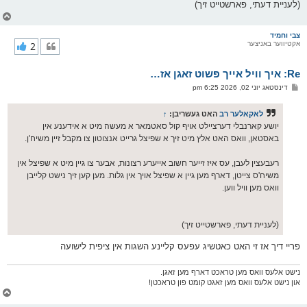
(לעניית דעתי, פארשטייט זיך)
צ
ו
ר
צבי וחמיד
אקטיווער באניצער
2
י
ק
א
Re: איך וויל אייך פשוט זאגן אז…
ר
ו
פ
דינסטאג יוני 02, 2026 6:25 pm
י
א
ף
ו
ס
לאקאלער רב
האט געשריבן:
↑
ט
יושע קארנבלי דערציילט אויף קול סאטמאר א מעשה מיט א אידענע אין
באסטאן, וואס האט אלץ מיט זיך א שפיצל גרייט אנצוטון צו מקבל זיין משיח'ן.
רעבעצין לעבן, עס איז זייער חשוב אייערע רצונות, אבער צו גיין מיט א שפיצל אין
משיח'ס צייטן, דארף מען גיין א שפיצל אויך אין גלות. מען קען זיך נישט קלייבן
וואס מען וויל ווען.
(לעניית דעתי, פארשטייט זיך)
פריי דיך אז זי האט כאטשיג עפעס קליינע השגות אין ציפית לישועה
נישט אלעס וואס מען טראכט דארף מען זאגן.
און נישט אלעס וואס מען זאגט קומט פון טראכטן!
צ
ו