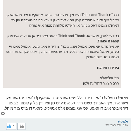
הרה"ח Think and Thank נעם מיך צו ערנסט, און ער אטאקירט מיר צו שטארק,
כביכול איך האב א מערכה קעגן עם אדער קעגן זייערע קהילה/השקפה און ער
דארפ'ט נעמען דאס געווער און האלטן מלחמת מצוה אויף צוריק.
ברודער לעבן, אנשטאט Think and Thank כהאב פאר דיר אן אנדערע געדאנק:
.
Take it easy!
יא, איך פרעג קאשעס, אמאל זענען געפלן צו דיר א מאל נישט, א מאל מאכן זיי
סענס, אמאל אינגאנצן נישט, מ'קען מיר ענטפערן און אויך אפפרעגן, אבער ביטע
נעמט נישט צום הארצן...
בידידות ואהבה
הק' זעלמעלע
הרב הצעיר ד'תולעת זלמן
אוי וויי! רבוש"ע! כ'האב דיר בכלל נישט געמיינט צו אטאקירן! כ'האב עס גענומען
זייער איזי. איך האב זיך פשוט הויך געוואונדערט פון וואו דיין בליק קומט. כ'בעט
דיר איבער אויב דו האסט עס אנגענומען אלס אטאקע, כ'האף דו ביזט מיר מוחל.
צ
ו
ר
זלמעלע
אקטיווער באניצער
1
י
ק