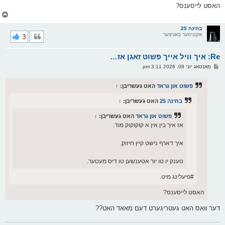
האסט לייסענס?
צ
ו
ר
בחינה 25
אקטיווער באניצער
3
י
ק
א
Re: איך וויל אייך פשוט זאגן אז…
ר
ו
פ
מאנטאג יוני 08, 2026 3:11 pm
י
א
ף
ו
ס
פשוט און גראד
האט געשריבן:
↑
ט
בחינה 25
האט געשריבן:
↑
פשוט און גראד
האט געשריבן:
↑
אז איך בין אין א קוקוקוק מוד.
איך דארף נישט קיין חיזוק.
טענק יו טו יור אטענשען טו דיס מעטער.
#פיעלינג מיט.
האסט לייסענס?
דער וואס האט געטריגערט דעם מאאד האט??