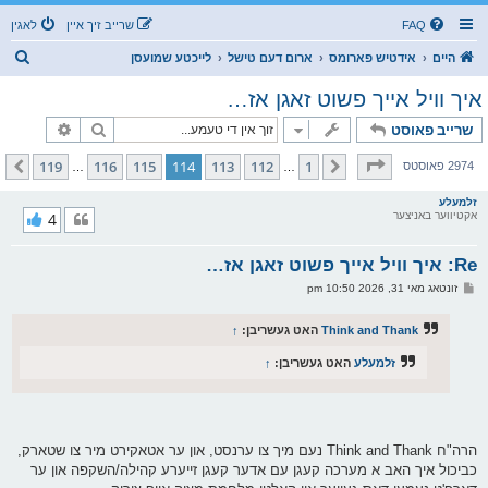
FAQ
שרייב זיך איין
לאגין
ז
היים
אידטיש פארומס
ארום דעם טישל
לייכטע שמועסן
ו
איך וויל אייך פשוט זאגן אז…
ך
זוך
פארגעשרי
שרייב פאוסט
בלאט
114
פון
119
119
116
115
114
113
112
1
פריערדיגע
קומענדיגע
2974 פאוסטס
…
…
זלמעלע
אקטיווער באניצער
4
Re: איך וויל אייך פשוט זאגן אז…
פ
זונטאג מאי 31, 2026 10:50 pm
א
ו
ס
Think and Thank
האט געשריבן:
↑
ט
זלמעלע
האט געשריבן:
↑
הרה"ח Think and Thank נעם מיך צו ערנסט, און ער אטאקירט מיר צו שטארק,
כביכול איך האב א מערכה קעגן עם אדער קעגן זייערע קהילה/השקפה און ער