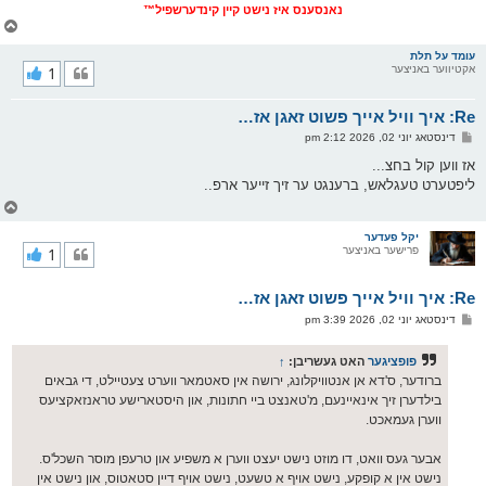
נאנסענס איז נישט קיין קינדערשפיל™
צ
ו
ר
עומד על תלת
אקטיווער באניצער
1
י
ק
א
Re: איך וויל אייך פשוט זאגן אז…
ר
ו
פ
דינסטאג יוני 02, 2026 2:12 pm
י
א
ף
ו
אז ווען קול בחצ...
ס
ליפטערט טעגלאש, ברענגט ער זיך זייער ארפ..
ט
צ
ו
ר
יקל פעדער
פרישער באניצער
1
י
ק
א
Re: איך וויל אייך פשוט זאגן אז…
ר
ו
פ
דינסטאג יוני 02, 2026 3:39 pm
י
א
ף
ו
ס
פופציגער
האט געשריבן:
↑
ט
ברודער, ס'דא אן אנטוויקלונג, ירושה אין סאטמאר ווערט צעטיילט, די גבאים
בילדערן זיך אינאיינעם, מ'טאנצט ביי חתונות, און היסטארישע טראנזאקציעס
ווערן געמאכט.
אבער געס וואט, דו מוזט נישט יעצט ווערן א משפיע און טרעפן מוסר השכל'ס.
נישט אין א קופקע, נישט אויף א טשעט, נישט אויף דיין סטאטוס, און נישט אין