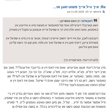
ק
א
Re: איך וויל אייך פשוט זאגן אז…
ר
ו
פ
מיטוואך יוני 03, 2026 11:00 am
י
א
ף
ו
ס
לאקאלער רב
האט געשריבן:
↑
ט
יושע קארנבלי דערציילט אויף קול סאטמאר א מעשה מיט א אידענע אין
באסטאן, וואס האט אלץ מיט זיך א שפיצל גרייט אנצוטון צו מקבל זיין משיח'ן.
רעבעצין לעבן, עס איז זייער חשוב אייערע רצונות, אבער צו גיין מיט א שפיצל אין
משיח'ס צייטן, דארף מען גיין א שפיצל אויך אין גלות. מען קען זיך נישט קלייבן
וואס מען וויל ווען.
(לעניית דעתי, פארשטייט זיך)
מיין עניית דעתי זאגט אנדערש: וואס איז דאס זיין א בדיעבד אידענע??? מאך אפ
אויב דער רמ"א, מג"א, אליהו רבה, פמ"ג, שוע"ה, וכו' וכו' וכו', זענען דיר גענוג
גוט. ממה נפשך, טאמער יא, וואס איז דאס אוועקלייגן א שפיצל אין לעדל? און
טאמער נישט, דאן טו דיך שוין היינט יעצט אויס די שייטל. וואס איז דאס זיין א
'עולם התוהו נאו-מענס-לענד איד'???
עס דערמאנט מיר פון די מעשה מיטן חת"ס וואו ער האט געהייסן בודק זיין ביי
עפעס א גאאאר פרומע אידענע טאמער זי באהאלט נישט א צלם אין איר שאפע,
ווייל אפשר אפשר מי יודע... עפ"ל, און מען האט טאקע געפונען ל"ע. די סארט
מעשיות און הנהגות קומט נישט פון ערליכקייט בכלל. א בושה עס אפילו צו