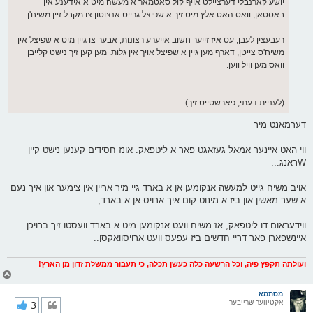
יושע קארנבלי דערציילט אויף קול סאטמאר א מעשה מיט א אידענע אין
באסטאן, וואס האט אלץ מיט זיך א שפיצל גרייט אנצוטון צו מקבל זיין משיח'ן.
רעבעצין לעבן, עס איז זייער חשוב אייערע רצונות, אבער צו גיין מיט א שפיצל אין
משיח'ס צייטן, דארף מען גיין א שפיצל אויך אין גלות. מען קען זיך נישט קלייבן
וואס מען וויל ווען.
(לעניית דעתי, פארשטייט זיך)
דערמאנט מיר
ווי האט איינער אמאל געזאגט פאר א ליטפאק. אונז חסידים קענען נישט קיין
Wראנג...
אויב משיח גייט למעשה אנקומען אן א בארד גיי מיר אריין אין צימער און איך נעם
א שער מאשין און ביז א מינוט קום איך ארויס אן א בארד,
ווידעראום דו ליטפאק, אז משיח וועט אנקומען מיט א בארד וועסטו זיך ברויכן
איינשפארן פאר דריי חדשים ביז עפעס וועט ארויסוואקסן..
ועולתה תקפץ פיה, וכל הרשעה כלה כעשן תכלה, כי תעבור ממשלת זדון מן הארץ!
צ
ו
ר
מסתמא
אקטיווער שרייבער
3
י