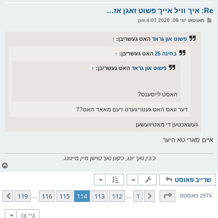
א
Re: איך וויל אייך פשוט זאגן אז…
ר
ו
פ
מאנטאג יוני 08, 2026 4:07 pm
י
א
ף
ו
ס
פשוט און גראד
האט געשריבן:
↑
ט
בחינה 25
האט געשריבן:
↑
פשוט און גראד
האט געשריבן:
↑
האסט לייסענס?
דער וואס האט געטריגערט דעם מאאד האט??
געשאכטען די מאטיוועשען
איים סארי טא היער
כ'בין נאך יונג, כ'קען נאך טוישן מיין מיינונג.
צ
ו
שרייב פאוסט
ר
י
ק
בלאט
114
פון
119
119
116
115
114
113
112
1
פריערדיגע
קומענדיגע
2974 פאוסטס
…
…
א
ר
ו
גיי צו