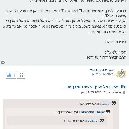
דארפ'ט נעמען דאס געווער און האלטן מלחמת מצוה אויף צוריק.
ברודער לעבן, אנשטאט Think and Thank כהאב פאר דיר אן אנדערע געדאנק:
.
Take it easy!
יא, איך פרעג קאשעס, אמאל זענען געפלן צו דיר א מאל נישט, א מאל מאכן זיי
סענס, אמאל אינגאנצן נישט, מ'קען מיר ענטפערן און אויך אפפרעגן, אבער ביטע
נעמט נישט צום הארצן...
בידידות ואהבה
הק' זעלמעלע
הרב הצעיר ד'תולעת זלמן
צ
ו
ר
Think and Thank
אקטיווער שרייבער
4
י
ק
א
Re: איך וויל אייך פשוט זאגן אז…
ר
ו
פ
זונטאג מאי 31, 2026 11:55 pm
י
א
ף
ו
ס
זלמעלע
האט געשריבן:
↑
ט
Think and Thank
האט געשריבן:
↑
זלמעלע
האט געשריבן:
↑