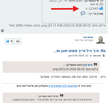
צילום מסך 2026-06-02 042119.png (23.71 KiB) געזען געווארן 1089 מאל
צ
ו
ר
פופציגער
אקטיווער שרייבער
8
י
ק
א
Re: איך וויל אייך פשוט זאגן אז…
ר
ו
פ
מאנטאג יוני 01, 2026 9:35 pm
י
א
ף
ו
ס
איש ציון
האט געשריבן:
↑
ט
צילום מסך 2026-06-02 042119.png
נייס... איינער האט עס שוין געמוזט רואינירן. שקויעך.
נאט אייך א
געהענגל מיט פופציגערס
געקליבן פון ארום דעם טיש
יעדער האט געשריבן:
אידטיש איז ווייטער אידטיש, אויך אָן "דער תהלים איד" - ס'טע געהערט אזאנס...