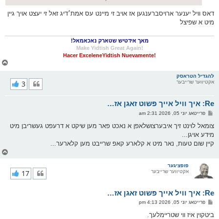
דאס וויל יענער ארויסברענגען אז אויב זי מיינט עס אמת׳דיג זאל זי יעצט אויך גיין
מיט א שפיצל
מאך אידטיש שטארק נאכאמאל!
!Make Yidtish Great Again
!Hacer ExceleneYidtish Nuevamente
צ
ו
ר
להגדיל הטראסק
אקטיווער שרייבער
3
י
ק
א
Re: איך וויל אייך פשוט זאגן אז…
ר
ו
פ
פרייטאג יוני 05, 2026 2:31 am
י
א
ף
ו
צומאל לוינט זיך איבערצושלאפן א נאכט פאר מען שיקט א דרעפט געשריבן מיט
ס
מידע אויגן...
ט
קיין שום טעות, נאר מיט א קלארע קאפ שרייבט מען קלארער...
צ
ו
ר
פופציגער
אקטיווער שרייבער
17
י
ק
א
Re: איך וויל אייך פשוט זאגן אז…
ר
ו
פ
פרייטאג יוני 05, 2026 4:13 pm
י
א
ף
ו
ביטקוין איז ווי שטריימלעך.