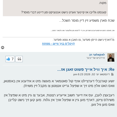
מקוה.
קענסט גלייבו אז קיינער ווערט נישט אנטציקט פון דיינע דברי מוסר?
שכח פארן משפיע זיין דיין מוסר השכל...
אה, האסט נישט אויסגערעכנט
פארום
, אין די ליסטע פון פלעצער וואו מ'טאר נישט...
מ׳דארף נישט הייסן פעדער, צו האבן א גוטע פעדער.
@יקל'ס בויך ווייען - מפתח
צ
ו
ר
לאקאלער רב
אידטיש שרייבער
7
י
ק
א
Re: איך וויל אייך פשוט זאגן אז…
ר
ו
פ
דינסטאג יוני 02, 2026 6:23 pm
י
א
ף
ו
יושע קארנבלי דערציילט אויף קול סאטמאר א מעשה מיט א אידענע אין באסטאן,
ס
וואס האט אלץ מיט זיך א שפיצל גרייט אנצוטון צו מקבל זיין משיח'ן.
ט
רעבעצין לעבן, עס איז זייער חשוב אייערע רצונות, אבער צו גיין מיט א שפיצל אין
משיח'ס צייטן, דארף מען גיין א שפיצל אויך אין גלות. מען קען זיך נישט קלייבן
וואס מען וויל ווען.