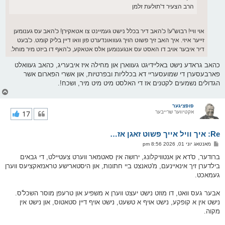
הרב הצעיר ד'תולעת זלמן
אוי וויי! רבוש"ע! כ'האב דיר בכלל נישט געמיינט צו אטאקירן! כ'האב עס גענומען
זייער איזי. איך האב זיך פשוט הויך געוואונדערט פון וואו דיין בליק קומט. כ'בעט
דיר איבער אויב דו האסט עס אנגענומען אלס אטאקע, כ'האף דו ביזט מיר מוחל.
כהאב גראדע נישט באליידיגט געווארן און מחילה איז איבעריג, כהאב געוואלט
פארבעסערן די שמועסעריי דא בכלליות ובפרטיות, און אשרי הפארום אשר
הגדולים נשמעים לקטנים אז די האלסט מיט מיט מיר, ושכח!.
צ
ו
ר
פופציגער
אקטיווער שרייבער
17
י
ק
א
Re: איך וויל אייך פשוט זאגן אז…
ר
ו
פ
מאנטאג יוני 01, 2026 8:56 pm
י
א
ף
ו
ברודער, ס'דא אן אנטוויקלונג, ירושה אין סאטמאר ווערט צעטיילט, די גבאים
ס
בילדערן זיך אינאיינעם, מ'טאנצט ביי חתונות, און היסטארישע טראנזאקציעס ווערן
ט
געמאכט.
אבער געס וואט, דו מוזט נישט יעצט ווערן א משפיע און טרעפן מוסר השכל'ס.
נישט אין א קופקע, נישט אויף א טשעט, נישט אויף דיין סטאטוס, און נישט אין
מקוה.