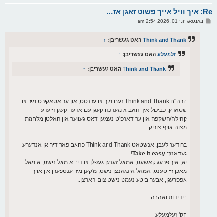
א
Re: איך וויל אייך פשוט זאגן אז…
ר
ו
פ
מאנטאג יוני 01, 2026 2:54 am
י
א
ף
ו
ס
Think and Thank
האט געשריבן:
↑
ט
זלמעלע
האט געשריבן:
↑
Think and Thank
האט געשריבן:
↑
הרה"ח Think and Thank נעם מיך צו ערנסט, און ער אטאקירט מיר צו
שטארק, כביכול איך האב א מערכה קעגן עם אדער קעגן זייערע
קהילה/השקפה און ער דארפ'ט נעמען דאס געווער און האלטן מלחמת
מצוה אויף צוריק.
ברודער לעבן, אנשטאט Think and Thank כהאב פאר דיר אן אנדערע
געדאנק:
Take it easy!
.
יא, איך פרעג קאשעס, אמאל זענען געפלן צו דיר א מאל נישט, א מאל
מאכן זיי סענס, אמאל אינגאנצן נישט, מ'קען מיר ענטפערן און אויך
אפפרעגן, אבער ביטע נעמט נישט צום הארצן...
בידידות ואהבה
הק' זעלמעלע