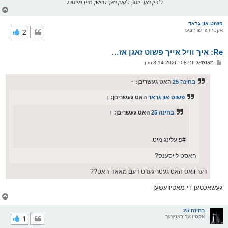
כ'בין נאך יונג, כ'קען נאך טוישן מיין מיינונג.
צ
ו
ר
פשוט און גראד
אקטיווער שרייבער
2
י
ק
א
Re: איך וויל אייך פשוט זאגן אז…
ר
ו
פ
מאנטאג יוני 08, 2026 3:14 pm
י
א
ף
ו
ס
בחינה 25
האט געשריבן:
↑
ט
פשוט און גראד
האט געשריבן:
↑
בחינה 25
האט געשריבן:
↑
#פיעלינג מיט.
האסט לייסענס?
דער וואס האט געטריגערט דעם מאאד האט??
געשאכטען די מאטיוועשען
צ
ו
ר
בחינה 25
אקטיווער באניצער
1
י
ק