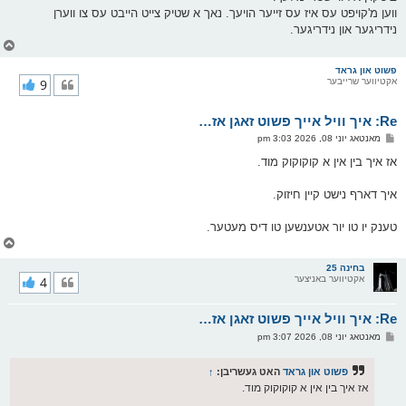
ווען מ'קויפט עס איז עס זייער הויעך. נאך א שטיק צייט הייבט עס צו ווערן
נידריגער און נידריגער.
צ
ו
ר
פשוט און גראד
אקטיווער שרייבער
9
י
ק
א
Re: איך וויל אייך פשוט זאגן אז…
ר
ו
פ
מאנטאג יוני 08, 2026 3:03 pm
י
א
ף
ו
אז איך בין אין א קוקוקוק מוד.
ס
ט
איך דארף נישט קיין חיזוק.
טענק יו טו יור אטענשען טו דיס מעטער.
צ
ו
ר
בחינה 25
אקטיווער באניצער
4
י
ק
א
Re: איך וויל אייך פשוט זאגן אז…
ר
ו
פ
מאנטאג יוני 08, 2026 3:07 pm
י
א
ף
ו
ס
פשוט און גראד
האט געשריבן:
↑
ט
אז איך בין אין א קוקוקוק מוד.