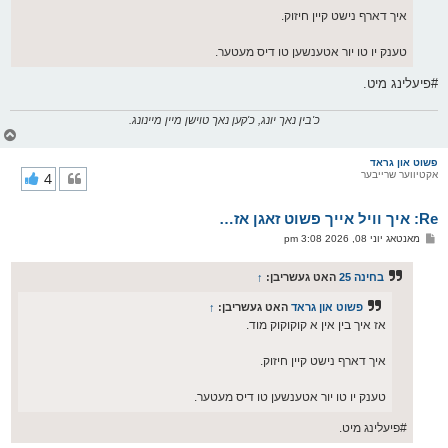
איך דארף נישט קיין חיזוק.
טענק יו טו יור אטענשען טו דיס מעטער.
#פיעלינג מיט.
כ'בין נאך יונג, כ'קען נאך טוישן מיין מיינונג.
צ
ו
ר
פשוט און גראד
אקטיווער שרייבער
4
י
ק
א
Re: איך וויל אייך פשוט זאגן אז…
ר
ו
פ
מאנטאג יוני 08, 2026 3:08 pm
י
א
ף
ו
ס
בחינה 25
האט געשריבן:
↑
ט
פשוט און גראד
האט געשריבן:
↑
אז איך בין אין א קוקוקוק מוד.
איך דארף נישט קיין חיזוק.
טענק יו טו יור אטענשען טו דיס מעטער.
#פיעלינג מיט.