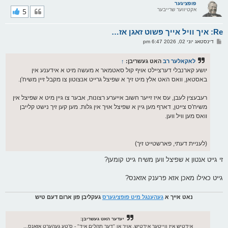
ר
פופציגער
אקטיווער שרייבער
5
י
ק
א
Re: איך וויל אייך פשוט זאגן אז…
ר
ו
פ
דינסטאג יוני 02, 2026 6:47 pm
י
א
ף
ו
ס
לאקאלער רב
האט געשריבן:
↑
ט
יושע קארנבלי דערציילט אויף קול סאטמאר א מעשה מיט א אידענע אין
באסטאן, וואס האט אלץ מיט זיך א שפיצל גרייט אנצוטון צו מקבל זיין משיח'ן.
רעבעצין לעבן, עס איז זייער חשוב אייערע רצונות, אבער צו גיין מיט א שפיצל אין
משיח'ס צייטן, דארף מען גיין א שפיצל אויך אין גלות. מען קען זיך נישט קלייבן
וואס מען וויל ווען.
(לעניית דעתי, פארשטייט זיך)
זי גייט אנטון א שפיצל ווען משיח גייט קומען?
גייט כאילו מאכן אזא פרענק אזאנס?
נאט אייך א
געהענגל מיט פופציגערס
געקליבן פון ארום דעם טיש
יעדער האט געשריבן:
אידטיש איז ווייטער אידטיש, אויך אָן "דער תהלים איד" - ס'טע געהערט אזאנס...