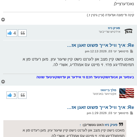
נאכדערציילן.
קינה ודימונה ועדעדה (עיין גיטין ז.)
צ
ו
ר
פעיק ניוז
אידטיש שרייבער
4
י
ק
א
Re: איך וויל אייך פשוט זאגן אז…
ר
ו
פ
מיטוואך יוני 03, 2026 12:13 pm
י
א
ף
ו
מאכט נישט קיין מצב און לערנט נישט קיין שיעור עיון. מען רעדט פון א
ס
תמימות'דיגע פרוי. זי מיינט עס אמת'דיג, אשרי לה.
ט
בעסער אן אנעדזשוקעיטעד חכם ווי איידער אן עדזשוקעיטעד שוטה
צ
ו
ר
מלך בייוואז
אקטיווער באניצער
3
י
ק
א
Re: איך וויל אייך פשוט זאגן אז…
ר
ו
פ
מיטוואך יוני 03, 2026 1:29 pm
י
א
ף
ו
ס
פעיק ניוז
האט געשריבן:
↑
ט
מאכט נישט קיין מצב און לערנט נישט קיין שיעור עיון. מען רעדט פון א
תמימות'דיגע פרוי. זי מיינט עס אמת'דיג, אשרי לה.