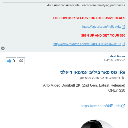
As a Amazon Associate I earn from qualifying purchases
FOLLOW OUR STATUS FOR EXCLUSIVE DEALS
https://tinyurl.com/4u5vavfw
SIGN UP AND GET YOUR $50
http://www.rakuten.com/r/TRIPCA11?eeid=28187
צ
ו
ר
deal finder
אקטיווער שרייבער
0
י
ק
א
Re: גוט פאר ביליג; עמעזאן דיעלס
ר
ו
פ
דינסטאג יוני 02, 2026 5:29 pm
י
א
ף
ו
Arlo Video Doorbell 2K (2nd Gen, Latest Release)
ס
ONLY $30
ט
https://amzn.to/4dPLrda