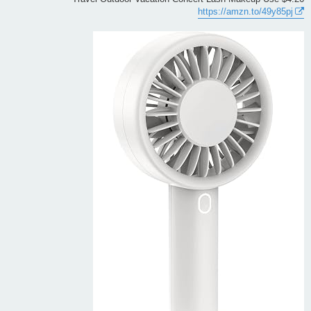
https://amzn.to/49y85pj