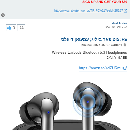
SIGN UP AND GET YOUR $50
http://www.rakuten.com/r/TRIPCA11?eeid=28187
צ
ו
ר
deal finder
אקטיווער שרייבער
0
י
ק
א
Re: גוט פאר ביליג; עמעזאן דיעלס
ר
ו
פ
דינסטאג יוני 02, 2026 2:48 pm
י
א
ף
ו
Wireless Earbuds Bluetooth 5.3 Headphones
ס
ONLY $7.99
ט
https://amzn.to/4dZURmu