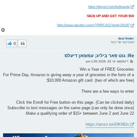
https://tinyurl.com/4u5vavfw
SIGN UP AND GET YOUR $50
http://www.rakuten.com/r/TRIPCA11?eeid=28187
צ
ו
ר
deal finder
אקטיווער שרייבער
0
י
ק
א
Re: גוט פאר ביליג; עמעזאן דיעלס
ר
ו
פ
דינסטאג יוני 02, 2026 1:00 pm
י
א
ף
ו
Win a Year of FREE Groceries
ס
For Prime Day, Amazon is giving away a year of groceries in the form of a
ט
$10,000 Amazon gift card. (two of which are free):
There are a few ways to enter
Click the Enroll for Free button on this page. (Can be clicked daily)
Subscribe to text messages on the same page (can only be done once)
Make a qualifying order of $15+ between June 2 and June 22.
https://amzn.to/43KN5Is