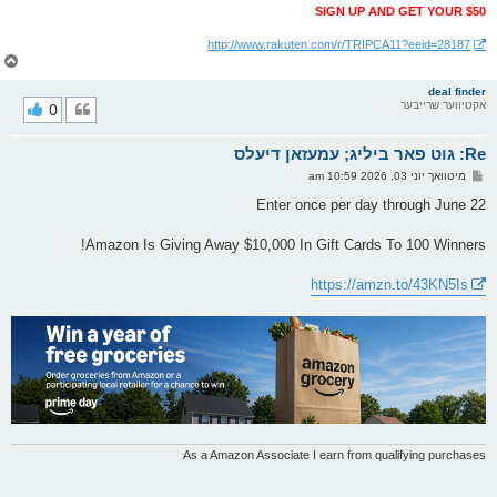
SIGN UP AND GET YOUR $50
http://www.rakuten.com/r/TRIPCA11?eeid=28187
צ
ו
ר
deal finder
אקטיווער שרייבער
0
י
ק
א
Re: גוט פאר ביליג; עמעזאן דיעלס
ר
ו
פ
מיטוואך יוני 03, 2026 10:59 am
י
א
ף
ו
Enter once per day through June 22
ס
ט
Amazon Is Giving Away $10,000 In Gift Cards To 100 Winners!
https://amzn.to/43KN5Is
As a Amazon Associate I earn from qualifying purchases