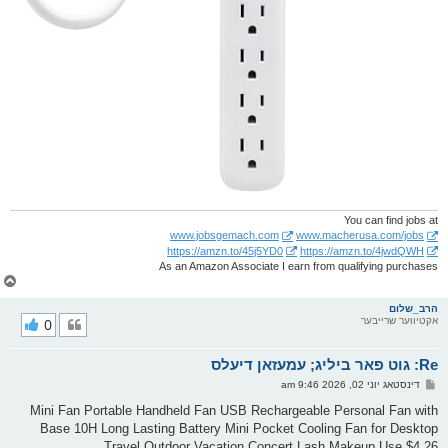
You can find jobs at
www.jobsgemach.com
www.macherusa.com/jobs
https://amzn.to/45j5YD0
https://amzn.to/4jwdQWH
As an Amazon Associate I earn from qualifying purchases
צ
ו
ר
הרב_שלום
אקטיווער שרייבער
0
י
ק
א
Re: גוט פאר ביליג; עמעזאן דיעלס
ר
ו
פ
דינסטאג יוני 02, 2026 9:46 am
י
א
ף
ו
Mini Fan Portable Handheld Fan USB Rechargeable Personal Fan with
ס
Base 10H Long Lasting Battery Mini Pocket Cooling Fan for Desktop
ט
Travel Outdoor Vacation Concert Lash Makeup Use $4.26