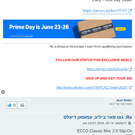
ס
ט
https://amzn.to/4vnYFVY
As a Amazon Associate I earn from qualifying purchases
FOLLOW OUR STATUS FOR EXCLUSIVE DEALS
https://tinyurl.com/4u5vavfw
SIGN UP AND GET YOUR $50
http://www.rakuten.com/r/TRIPCA11?eeid=28187
צ
ו
ר
deal finder
אקטיווער שרייבער
0
י
ק
א
Re: גוט פאר ביליג; עמעזאן דיעלס
ר
ו
פ
דינסטאג יוני 02, 2026 10:07 am
י
א
ף
ו
ECCO Classic Moc 2.0 Slip-On
ס