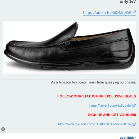
only $77
ט
https://amzn.to/4dSMsRW
As a Amazon Associate I earn from qualifying purchases
FOLLOW OUR STATUS FOR EXCLUSIVE DEALS
https://tinyurl.com/4u5vavfw
SIGN UP AND GET YOUR $50
http://www.rakuten.com/r/TRIPCA11?eeid=28187
צ
ו
ר
deal finder