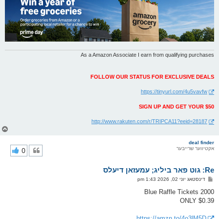
As a Amazon Associate I earn from qualifying purchases
FOLLOW OUR STATUS FOR EXCLUSIVE DEALS
https://tinyurl.com/4u5vavfw
SIGN UP AND GET YOUR $50
http://www.rakuten.com/r/TRIPCA11?eeid=28187
צ
ו
ר
deal finder
אקטיווער שרייבער
0
י
ק
א
Re: גוט פאר ביליג; עמעזאן דיעלס
ר
ו
פ
דינסטאג יוני 02, 2026 1:43 pm
י
א
ף
ו
2000 Blue Raffle Tickets
ס
ONLY $0.39
ט
https://amzn.to/4o3lM5D