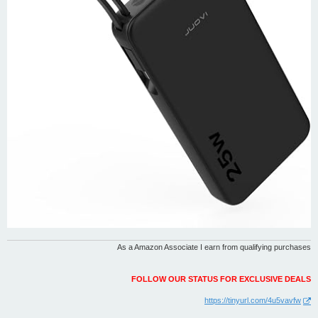
As a Amazon Associate I earn from qualifying purchases
FOLLOW OUR STATUS FOR EXCLUSIVE DEALS
https://tinyurl.com/4u5vavfw