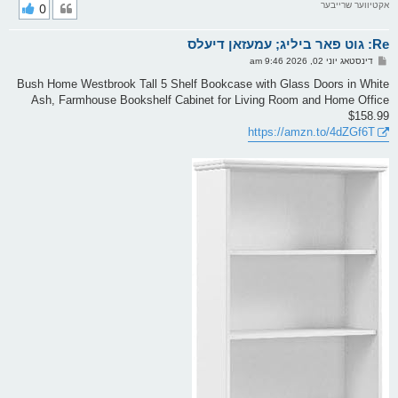
אקטיווער שרייבער
0
י
ק
א
Re: גוט פאר ביליג; עמעזאן דיעלס
ר
ו
פ
דינסטאג יוני 02, 2026 9:46 am
י
א
ף
ו
Bush Home Westbrook Tall 5 Shelf Bookcase with Glass Doors in White
ס
Ash, Farmhouse Bookshelf Cabinet for Living Room and Home Office
ט
$158.99
https://amzn.to/4dZGf6T