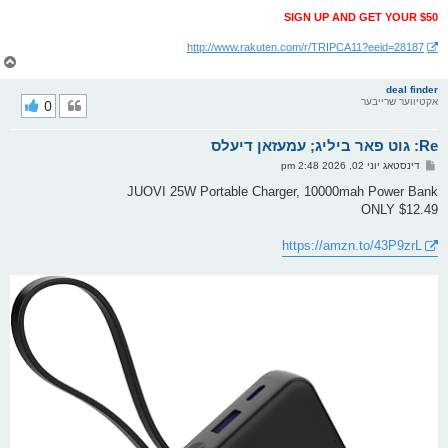
SIGN UP AND GET YOUR $50
http://www.rakuten.com/r/TRIPCA11?eeid=28187
צ
ו
ר
deal finder
אקטיווער שרייבער
0
י
ק
א
Re: גוט פאר ביליג; עמעזאן דיעלס
ר
ו
פ
דינסטאג יוני 02, 2026 2:48 pm
י
א
ף
ו
JUOVI 25W Portable Charger, 10000mah Power Bank
ס
ONLY $12.49
ט
https://amzn.to/43P9zrL