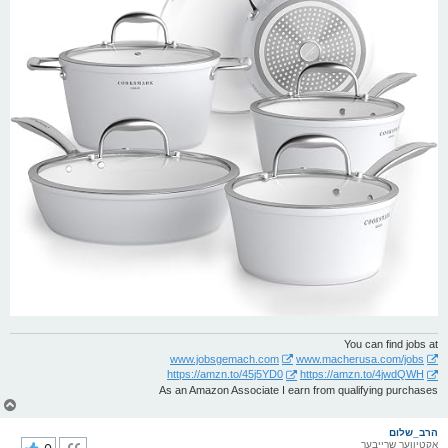
You can find jobs at
www.jobsgemach.com
www.macherusa.com/jobs
https://amzn.to/45j5YD0
https://amzn.to/4jwdQWH
As an Amazon Associate I earn from qualifying purchases
צ
ו
ר
הרב_שלום
אקטיווער שרייבער
י