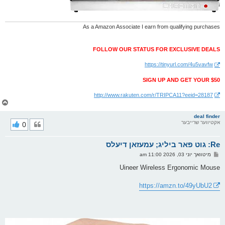
As a Amazon Associate I earn from qualifying purchases
FOLLOW OUR STATUS FOR EXCLUSIVE DEALS
https://tinyurl.com/4u5vavfw
SIGN UP AND GET YOUR $50
http://www.rakuten.com/r/TRIPCA11?eeid=28187
צ
ו
ר
deal finder
אקטיווער שרייבער
0
י
ק
א
Re: גוט פאר ביליג; עמעזאן דיעלס
ר
ו
פ
מיטוואך יוני 03, 2026 11:00 am
י
א
ף
ו
Uineer Wireless Ergonomic Mouse
ס
ט
https://amzn.to/49yUbU2