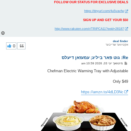
FOLLOW OUR STATUS FOR EXCLUSIVE DEALS
https://tinyurl.com/4u5vavfw
SIGN UP AND GET YOUR $50
http://www.rakuten.com/r/TRIPCA11?eeid=28187
צ
ו
ר
deal finder
אקטיווער שרייבער
0
י
ק
א
Re: גוט פאר ביליג; עמעזאן דיעלס
ר
ו
פ
מיטוואך יוני 03, 2026 10:59 am
י
א
ף
ו
Chefman Electric Warming Tray with Adjustable
ס
ט
Only $49
https://amzn.to/4dLD3Nc