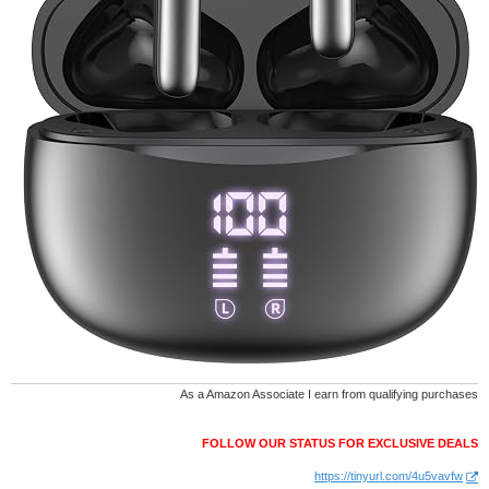
As a Amazon Associate I earn from qualifying purchases
FOLLOW OUR STATUS FOR EXCLUSIVE DEALS
https://tinyurl.com/4u5vavfw