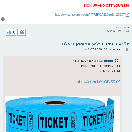
SIGN UP AND GET YOUR $50
http://www.rakuten.com/r/TRIPCA11?eeid=28187
צ
ו
ר
עטרת חיים
אקטיווער באניצער
0
י
ק
א
Re: גוט פאר ביליג; עמעזאן דיעלס
ר
ו
פ
דינסטאג יוני 02, 2026 3:07 pm
י
א
ף
ו
ס
deal finder
האט געשריבן:
↑
ט
2000 Blue Raffle Tickets
ONLY $0.39
https://amzn.to/4o3lM5D