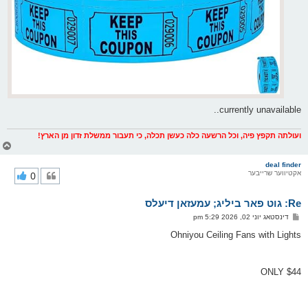
currently unavailable..
ועולתה תקפץ פיה, וכל הרשעה כלה כעשן תכלה, כי תעבור ממשלת זדון מן הארץ!
צ
ו
ר
deal finder
אקטיווער שרייבער
0
י
ק
א
Re: גוט פאר ביליג; עמעזאן דיעלס
ר
ו
פ
דינסטאג יוני 02, 2026 5:29 pm
י
א
ף
ו
Ohniyou Ceiling Fans with Lights
ס
ט
ONLY $44