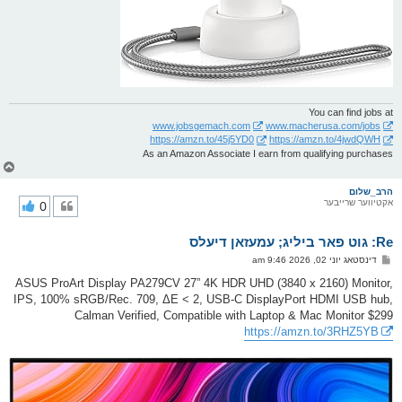
You can find jobs at
www.jobsgemach.com
www.macherusa.com/jobs
https://amzn.to/45j5YD0
https://amzn.to/4jwdQWH
As an Amazon Associate I earn from qualifying purchases
צ
ו
ר
הרב_שלום
אקטיווער שרייבער
0
י
ק
א
Re: גוט פאר ביליג; עמעזאן דיעלס
ר
ו
פ
דינסטאג יוני 02, 2026 9:46 am
י
א
ף
ו
ASUS ProArt Display PA279CV 27” 4K HDR UHD (3840 x 2160) Monitor,
ס
IPS, 100% sRGB/Rec. 709, ΔE < 2, USB-C DisplayPort HDMI USB hub,
ט
Calman Verified, Compatible with Laptop & Mac Monitor $299
https://amzn.to/3RHZ5YB