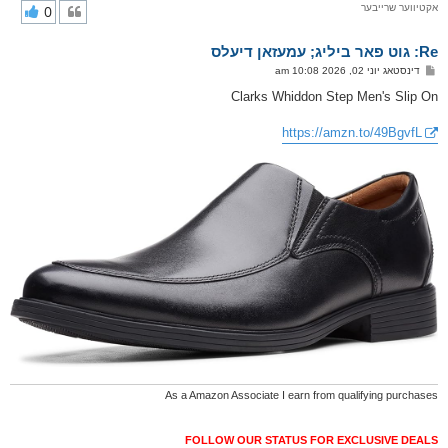
אקטיווער שרייבער
0
י
ק
א
Re: גוט פאר ביליג; עמעזאן דיעלס
ר
ו
פ
דינסטאג יוני 02, 2026 10:08 am
י
א
ף
ו
Clarks Whiddon Step Men's Slip On
ס
ט
https://amzn.to/49BgvfL
As a Amazon Associate I earn from qualifying purchases
FOLLOW OUR STATUS FOR EXCLUSIVE DEALS