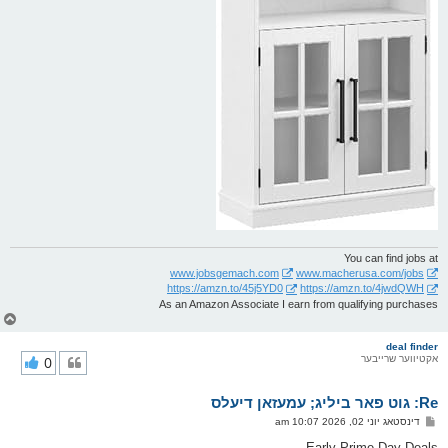
You can find jobs at
www.jobsgemach.com
www.macherusa.com/jobs
https://amzn.to/45j5YD0
https://amzn.to/4jwdQWH
As an Amazon Associate I earn from qualifying purchases
צ
ו
ר
deal finder
אקטיווער שרייבער
0
י
ק
א
Re: גוט פאר ביליג; עמעזאן דיעלס
ר
ו
פ
דינסטאג יוני 02, 2026 10:07 am
י
א
ף
ו
Early Prime Day Deals