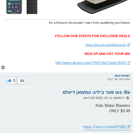
As a Amazon Associate I earn from qualifying purchases
FOLLOW OUR STATUS FOR EXCLUSIVE DEALS
https://tinyurl.com/4u5vavfw
SIGN UP AND GET YOUR $50
http://www.rakuten.com/r/TRIPCA11?eeid=28187
צ
ו
ר
deal finder
אקטיווער שרייבער
0
י
ק
א
Re: גוט פאר ביליג; עמעזאן דיעלס
ר
ו
פ
דינסטאג יוני 02, 2026 5:29 pm
י
א
ף
ו
Kids Water Blasters
ס
ONLY $3.49
ט
https://amzn.to/4o4YI6B