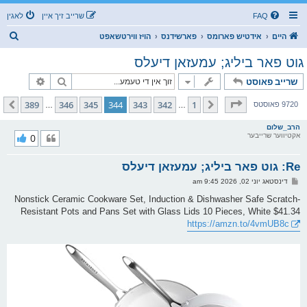
FAQ
שרייב זיך איין
לאגין
ז
היים
אידטיש פארומס
פארשידנס
הויז ווירטשאפט
ו
גוט פאר ביליג; עמעזאן דיעלס
ך
זוך
פארגעשרי
שרייב פאוסט
בלאט
344
פון
389
389
346
345
344
343
342
1
פריערדיגע
קומענדיגע
9720 פאוסטס
…
…
הרב_שלום
אקטיווער שרייבער
0
Re: גוט פאר ביליג; עמעזאן דיעלס
פ
דינסטאג יוני 02, 2026 9:45 am
א
ו
Nonstick Ceramic Cookware Set, Induction & Dishwasher Safe Scratch-
ס
Resistant Pots and Pans Set with Glass Lids 10 Pieces, White $41.34
ט
https://amzn.to/4vmUB8c