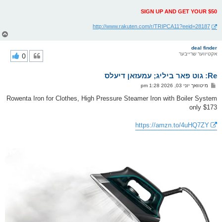
SIGN UP AND GET YOUR $50
http://www.rakuten.com/r/TRIPCA11?eeid=28187
צ
ו
ר
deal finder
אקטיווער שרייבער
0
י
ק
א
Re: גוט פאר ביליג; עמעזאן דיעלס
ר
ו
פ
מיטוואך יוני 03, 2026 1:28 pm
י
א
ף
ו
Rowenta Iron for Clothes, High Pressure Steamer Iron with Boiler System
ס
only $173
ט
https://amzn.to/4uHQ7ZY