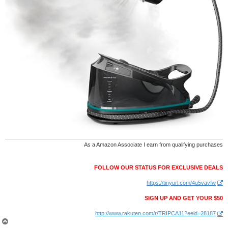
As a Amazon Associate I earn from qualifying purchases
FOLLOW OUR STATUS FOR EXCLUSIVE DEALS
https://tinyurl.com/4u5vavfw
SIGN UP AND GET YOUR $50
http://www.rakuten.com/r/TRIPCA11?eeid=28187
צ
ו