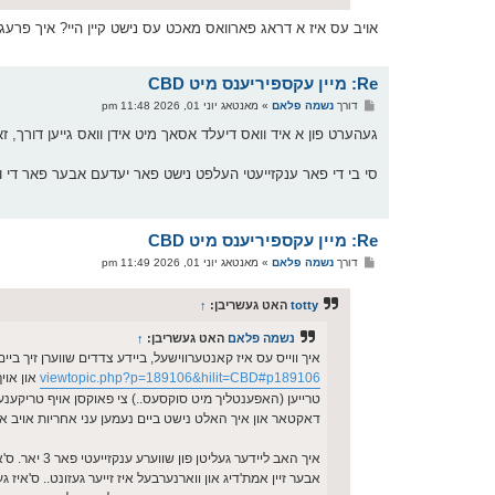
אויב עס איז א דראג פארוואס מאכט עס נישט קיין היי? איך פרעג ב
Re: מיין עקספיריענס מיט CBD
פ
דורך
נשמה פלאם
»
מאנטאג יוני 01, 2026 11:48 pm
א
ו
געהערט פון א איד וואס דיעלד אסאך מיט אידן וואס גייען דורך, זא
ס
ט
סי בי די פאר ענקזייעטי העלפט נישט פאר יעדעם אבער פאר די 
Re: מיין עקספיריענס מיט CBD
פ
דורך
נשמה פלאם
»
מאנטאג יוני 01, 2026 11:49 pm
א
ו
ס
totty
האט געשריבן:
↑
ט
נשמה פלאם
האט געשריבן:
↑
איך ווייס עס איז קאנטערווישעל, ביידע צדדים שווערן זיך ביי
viewtopic.php?p=189106&hilit=CBD#p189106
און אוי
טרייען (האפענטליך מיט סוקסעס..) צי פאוקסן אויף טריקענע פאקט
דאקטאר און איך האלט נישט ביים נעמען עני אחריות אויב א א
איך האב לייד
אבער זיין אמת'דיג און ווארנערבעל איז זייער געזונט.. ס'איז ג