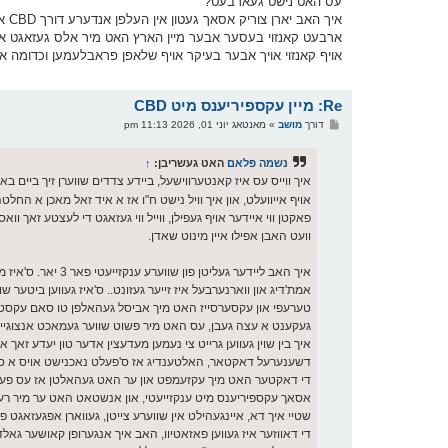
עס האט נישט געארבעט?
איך
אויף קאנזוי אויך אבער בעיקר אויף שלאפן פראבלעמען וכדומה אב
Re: מיין עקספיריענס מיט CBD
פ
דורך
מושב
»
מאנטאג יוני 01, 2026 11:13 pm
א
ו
ס
נשמה פלאם
האט געשריבן:
↑
ט
איך ווייס עס איז קאנטערווישעל, ביידע צדדים שווערן זיך ביים בא
אויף אייוועלט, און איך וויל נישט ח"ו אז א איד זאל מאכן א החל
פאקטן ווי איידער אויף געפילן, ווייל ווי געזאגט די לעצטע זאך ווא
וועט האבן אפילו איין מינוט שאדן.
איך האב ליידער גע
אמת'דיג און ווארנערבעל איז זייער געזונט.. ס'איז געווען ביטער שו
טערעפי און עקסערסייז האט מיך אביסל געהאלפן טו סאם עקסטענד
געקענט א עצה געבן, עס האט מיר פשוט שווער געמאכט אנצוגיין
איך בין שוין געווען גרייט צי נעמען מעדעצין אדער טון יעדע זאך 
דשענערעל דאקטאר, האלטענדיג אז ס'פעלט נאכנישט אויס א ס
די דאקטער האט מיך עקזעמפט און ער האט געהאלטן אז עס פעלט נא
אסאך עקספיריענס מיט ענקזייעטי, און אנשטאט האט ער מיר רעפערד צי CBD אבער כ'זאל מיך 
שטיי איך דא, איינגעהילט אין שווערע צייטן, געווארן אפגעזאגט פון מעדעצין סיי 
די דאווזער איז געווען פאזאטיוו, האב איך אנגערופן קאושער גאל