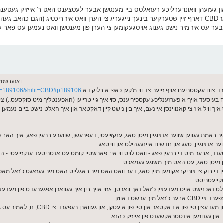
 האב יארן צוריק אסאך געטון אין העלפן אנדערע דורך CBD און געזעהן וואונדערליכע רעזאלטס ביי מענטשן אבער לעטצענס האט ר' 
ארבעט קאנזוי בעסער אבער מיין הארץ האט מיר אלס געזאגט אז CBD דארף זיין שטערקער בינעך נייגעריג צי הערן וואס איז ריכטיג 
ער עס איז מיר נישט גענוג אויסגעקומען צי הערן פון מענטשן וואס נעמען עס פאר ענ
דאנערשטאג מאי 28, 
רד צום עקסטריעם אויף זייער צד ווי מ'קען כאפן א בליק דא
p=189106&hilit=CBD#p189106
טה בעיסעד אויף א פערזענליכע עקספיריענס, סוי איך גיי טרייען (האפענטליך מיט סוקסעס..) צ
ס איך וויל איז צי קאנווינסן איינעם, איך בין נישט קיין דאקטאר און איך האלט נישט ביים נעמען 
ליטן פון שווערע ענקזייעטי פאר 3 יאר. ס'איז מיר באמת געווען שווער אנצוגיין מיטן טאג, ענקזייעטי, דעפרעשן, שווערע ברעין פאג, איך
וער אנצוגיין, טעג און חדשים איינגעהילט און ווייטאג.
, אבער מיט די ברעין פאג - וואס לויט ווי איך פארשטיי קומט עס אנטריטעד ענקזייעטי - 
 מיטן טאג, עס האט מיך משוגע געמאכט.
אין די בוק צי צוריקבאקומען מיין טאג, דער וואס האט מיר באגלייט האט מיר געזאגט כ'זאל מאכן
קייעטריסט.
כנישט אויס מעדעצין כ'זאל נאך ווארטן, אזוי אויך בין איך געווארן אפגערעדט פון מעדעצי
ערשט דאווזן.
פון א דאקטאר און סיי פון א עסקן, און געווארן רעפערד צי CBD, נו, לאמיר עס געבן א שאט
ד און גענומען אינסטראקשענס פון אייזיק כהנא.