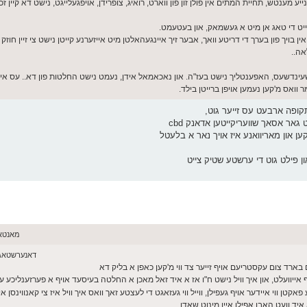
מענטש, תחיית המתים אין פולן זון פון ווארט, רואיג, צופרידן, אויפגעלייגט, נישט דא קיין זכר 
ייט די טאג אן מיט א געשמאק, און בעטעמט.
י ארטיקל ליגט מיך שוין אין בויך פון בערך די דריטע וואך, אבער זיך איינגעהאלטן מיט אייזערנע קייטן נישט צי זיין 
אה..
 דשעינדשעס, האפענטליך נישט בעז"ה. און נאכאמאל אידן, נעמט נישט החלטות פון דא.. עס איז
ואס מ'קען נעמען אויפן ברייטן בילד.
ר אסאך שוועריקייטען אדאנק cbd
ען און מאריוואנע איז אויך נאר א בלעטל
ון פילט גוט די ערשטע שטיק צייט
מאנטאג יוני 01,
דאנערשטאג מאי 28, 26
ם בארד צום עקסטריעם אויף זייער צד ווי מ'קען כאפן א בליק דא
ף אייוועלט, און איך וויל נישט ח"ו אז א איד זאל מאכן א החלטה בעיסעד אויף א פערזענליכע עק
ן ווי איידער אויף געפילן, ווייל ווי געזאגט די לעצטע זאך וואס איך וויל איז צי קאנווינסן איי
יד וועט האבן אפילו איין מינוט שאדן.