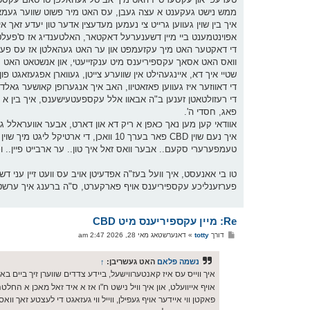
ממש נישט געקענט א עצה געבן, עס האט מיר פשוט שווער געמאכ
איך בין שוין געווען גרייט צי נעמען מעדעצין אדער טון יעדע זאך 
אפוינטמענט ביי מיין דשענערעל דאקטאר, האלטענדיג אז ס'פעלט
די דאקטער האט מיך עקזעמפט און ער האט געהאלטן אז עס פעלט נאכ
וואס האט אסאך עקספיריענס מיט ענקזייעטי, און אנשטאט האט ער מיר רעפערד צי CBD אבע
שטיי איך דא, איינגעהילט אין שווערע צייטן, געווארן אפגעזאגט פון מעדעצין סיי 
די דאווזער איז געווען פאזאטיוו, האב איך אנגערופן קאושער גאלד
די רעזולטאטן זענען ב"ה אבאוו אלל עקספעטעישענס, איך בין א נייע 
פאג, חסדי ה'.
אוודאי קען מען נאך כאפן א ריק דא און דארט, אבער אוועראלל ג
איך נעם שוין CBD פאר בערך 10 וואכן, די
טעמפערערי סקעם.. אבער וואס זאל איך טון.. ער ארבייט פיין.. וכן
טו בי אאנעסט, איך וועל בעז"ה אפדעיטן אויב עס וועט זיין עני 
פערזענליכע עקספיריענס אויף פארקערט, ס"ה ברענג איך ערשטהאנ
Re: מיין עקספיריענס מיט CBD
פ
דורך
totty
»
דאנערשטאג מאי 28, 2026 2:47 am
א
ו
ס
נשמה פלאם
האט געשריבן:
↑
ט
איך ווייס עס איז קאנטערווישעל, ביידע צדדים שווערן זיך ביים בא
אויף אייוועלט, און איך וויל נישט ח"ו אז א איד זאל מאכן א החל
פאקטן ווי איידער אויף געפילן, ווייל ווי געזאגט די לעצטע זאך ווא