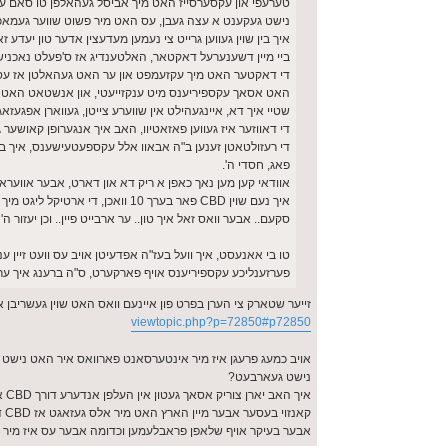
טערעפי און עקסערסייז האט מיך אביסל געהאלפן טו סאם עקס
נישט געקענט א עצה געבן, עס האט מיר פשוט שווער געמאכט
איך בין שוין געווען גרייט צי נעמען מעדעצין אדער טון יעדע
ביי מיין דשענערעל דאקטאר, האלטענדיג אז ס'פעלט נאכניש
די דאקטער האט מיך עקזעמפט און ער האט געהאלטן אז עס פעל
האט אסאך עקספיריענס מיט ענקזייעטי, און אנשטאט האט ער מיר רעפערד צי CBD אבער
שטיי איך דא, איינגעהילט אין שווערע צייטן, געווארן אפגעזאגט פון מעדעצין
די דאווזער איז געווען פאזאטיוו, האב איך אנגערופן קאושער
די רעזולטאטן זענען ב"ה אבאוו אלל עקספעטעישענס, איך בין א נ
פאג, חסדי ה'.
אוודאי קען מען נאך כאפן א ריק דא און דארט, אבער אווערא
איך נעם שוין CBD פאר בערך 10 ווא
סקעם.. אבער וואס זאל איך טון.. ער ארבייט פיין.. וכן יעזור ה'
טו בי אאנעסט, איך וועל בעז"ה אפדעיטן אויב עס וועט זיין 
פערזענליכע עקספיריענס אויף פארקערט, ס"ה ברענג איך ערש
זייער שטארק צי הערן בפרט פון איינעם וואס האט שוין געשריבן א 2 יאר צוריק אז ער זוכט חיזוק דערין פארשטיי איך אז סאיז נישט קיין סקעם מע
viewtopic.php?p=72850#p72850
אויב כמעג פרעגן איז מיר אינטערסאנט פארוואס איר האט נישט 
נישט געארבעט?
אי
קא
אבער בעיקר אויף שלאפן פראבלעמען וכדומה אבער עס איז מיר ניש