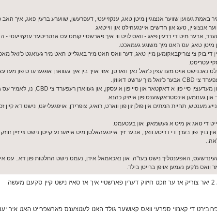
ליטן פון שווערע ענקזייעטי פאר 3 יאר. ס'איז מיר באמת געווען שווער אנצוגיין מיטן טאג, ענקזייעטי, דעפרעשן, שווערע ברעין פאג, איך
וער אנצוגיין, טעג און חדשים איינגעהילט און ווייטאג.
, אבער מיט די ברעין פאג - וואס לויט ווי איך פארשטיי קומט עס אנטריטעד ענקזייעטי - 
 מיטן טאג, עס האט מיך משוגע געמאכט.
אין די בוק צי צוריקבאקומען מיין טאג, דער וואס האט מיר באגלייט האט מיר געזאגט כ'זאל מאכן
קייעטריסט.
כנישט אויס מעדעצין כ'זאל נאך ווארטן, אזוי אויך בין איך געווארן אפגערעדט פון מעדעצי
ערשט דאווזן.
פון א דאקטאר און סיי פון א עסקן, און געווארן רעפערד צי CBD, נו, לאמיר עס געבן א שאט
ד און גענומען אינסטראקשענס פון אייזיק כהנא.
מענטש, תחיית המתים אין פולן זון פון ווארט, רואיג, צופרידן, אויפגעלייגט, נישט דא קיין זכר 
ייט די טאג אן מיט א געשמאק, און בעטעמט.
י ארטיקל ליגט מיך שוין אין בויך פון בערך די דריטע וואך, אבער זיך איינגעהאלטן מיט אייזערנע קייטן נישט צי זיין 
אה..
 דשעינדשעס, האפענטליך נישט בעז"ה. און נאכאמאל אידן, נעמט נישט החלטות פון דא.. עס איז
ואס מ'קען נעמען אויפן ברייטן בילד.
ה
רובירט די קאנזוי ספרעי וואס קאושער גולד האט לעטצענס פארשפרייט האט איר יענ