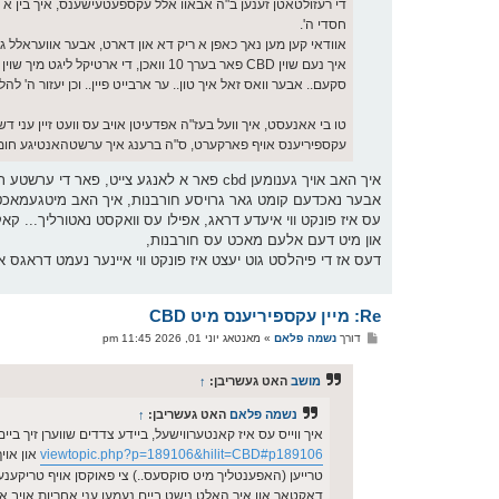
די רעזולטאטן זענען ב"ה אבאוו אלל עקספעטעישענס, איך בין א נייע 
חסדי ה'.
אוודאי קען מען נאך כאפן א ריק דא און דארט, אבער אוועראלל ג
איך נעם שוין CBD פאר בערך 10 וואכן, ד
סקעם.. אבער וואס זאל איך טון.. ער ארבייט פיין.. וכן יעזור ה' להל
טו בי אאנעסט, איך וועל בעז"ה אפדעיטן אויב עס וועט זיין עני
עקספיריענס אויף פארקערט, ס"ה ברענג איך ערשטהאנטיגע חומר ו
איך האב אויך גענומען cbd פאר א לאנגע צייט, פאר די ערשטע תקופה ארבעט עס זייער גוט,
אבער נאכדעם קומט גאר גרויסע חורבנות, איך האב מיטגעמאכט גא
עס איז פונקט ווי איעדע דראג, אפילו עס וואקסט נאטורליך... קאק
און מיט דעם אלעם מאכט עס חורבנות,
דעס אז די פיהלסט גוט יעצט איז פונקט ווי איינער נעמט דראגס א
Re: מיין עקספיריענס מיט CBD
פ
דורך
נשמה פלאם
»
מאנטאג יוני 01, 2026 11:45 pm
א
ו
ס
מושב
האט געשריבן:
↑
ט
נשמה פלאם
האט געשריבן:
↑
איך ווייס עס איז קאנטערווישעל, ביידע צדדים שווערן זיך ביי
viewtopic.php?p=189106&hilit=CBD#p189106
און אוי
טרייען (האפענטליך מיט סוקסעס..) צי פאוקסן אויף טריקענע פאקט
דאקטאר און איך האלט נישט ביים נעמען עני אחריות אויב א א