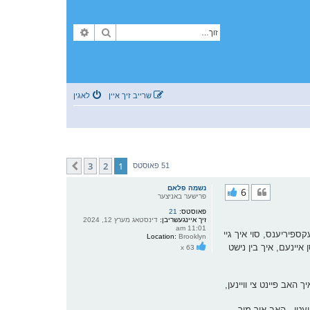
זוך
פארגעשריטענע זוך
שרייב זיך איין
לאגין
3
2
1
קומענדיגע
51 פאוסטס
נשמה פלאם
6
פרישער באניצער
פאוסטס:
21
זיך איינגעשריבן:
דינסטאג מערץ 12, 2024
11:01 am
קספיריענס, סוי איך גיי
Location:
Brooklyn
 איינעם, איך בין נישט
x 63
 פאג, איך האב פיינט צי וויינען,
עטי - האב איך מיך