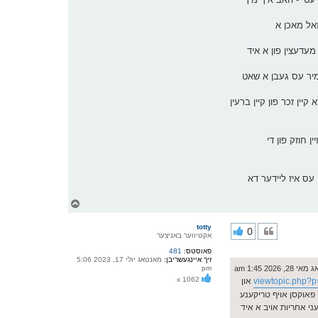
זאל מאכן א
עדעצין פון א איד
יין זכר פון קיין ברעין
זיין חוזק פון די
עס איז ליידער דא
צ
ו
ר
totty
0
י
אקטיווער באניצער
ק
פאוסטס:
481
א
זיך איינגעשריבן:
מאנטאג יולי 17, 2023 5:06
ר
2026 1:45 am
pm
ו
x 1062
viewtopic.php?
און
י
ף
י פאוקסן אויף טריקענע
עני אחריות אויב א איד