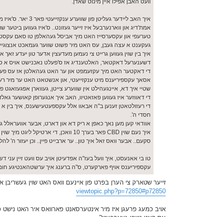
וועט האבן אפילו איין מינוט שאדן.
איך האב ליידער גע
אמת'דיג און ווארנערבעל איז זייער געזונט.. ס'איז געווען ביטער שו
טערעפי און עקסערסייז האט מיך אביסל געהאלפן טו סאם עקסטענד
געקענט א עצה געבן, עס האט מיר פשוט שווער געמאכט אנצוגיין
איך בין שוין געווען גרייט צי נעמען מעדעצין אדער טון יעדע זאך 
דשענערעל דאקטאר, האלטענדיג אז ס'פעלט נאכנישט אויס א ס
די דאקטער האט מיך עקזעמפט און ער האט געהאלטן אז עס פעלט נא
אסאך עקספיריענס מיט ענקזייעטי, און אנשטאט האט ער מיר רעפערד צי CBD אבער כ'זאל מיך 
שטיי איך דא, איינגעהילט אין שווערע צייטן, געווארן אפגעזאגט פון מעדעצין סיי 
די דאווזער איז געווען פאזאטיוו, האב איך אנגערופן קאושער גאל
די רעזולטאטן זענען ב"ה אבאוו אלל עקספעטעישענס, איך בין א נייע 
חסדי ה'.
אוודאי קען מען נאך כאפן א ריק דא און דארט, אבער אוועראלל ג
איך נעם שוין CBD פאר בערך 10 וואכן, ד
סקעם.. אבער וואס זאל איך טון.. ער ארבייט פיין.. וכן יעזור ה' להל
טו בי אאנעסט, איך וועל בעז"ה אפדעיטן אויב עס וועט זיין עני
עקספיריענס אויף פארקערט, ס"ה ברענג איך ערשטהאנטיגע חומר ו
זייער שטארק צי הערן בפרט פון איינעם וואס האט שוין געשריבן א 2 יאר צוריק אז ער זוכט חיזוק דערין פארשטיי איך אז סאיז נישט קיין סקעם מעש
viewtopic.php?p=72850#p72850
אויב כמעג פרעגן איז מיר אינטערסאנט פארוואס איר האט נישט פ