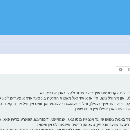
זוך
פארגעשריטענע זוך
רד צום עקסטריעם אויף זייער צד ווי מ'קען כאפן א בליק דא
עלט, און איך וויל נישט ח"ו אז א איד זאל מאכן א החלטה בעיסעד אויף א פערזענליכע ע
י איידער אויף געפילן, ווייל ווי געזאגט די לעצטע זאך וואס איך וויל איז צי קאנווינסן
ד וועט האבן אפילו איין מינוט שאדן.
ליטן פון שווערע ענקזייעטי פאר 3 יאר. ס'איז מיר באמת געווען שווער אנצוגיין מיטן טאג, ענקזייעטי, דעפרעשן, שווערע ברעין
 ביטער שווער אנצוגיין, טעג און חדשים איינגעהילט און ווייטאג.
, אבער מיט די ברעין פאג - וואס לויט ווי איך פארשטיי קומט עס אנטריטעד ענקזיי