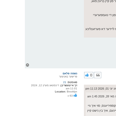
פון קיין ברעין פאג,
חוזק פון די טעמפערערי
 ליידער דא פערזענליכע
צ
ו
ר
נשמה פלאם
0
י
פרישער באניצער
ק
פאוסטס:
21
א
זיך איינגעשריבן:
דינסטאג מערץ 12, 2024
ר
 2026 11:13 pm
11:01 am
ו
Location:
Brooklyn
י
x 63
20 1:45 am
ף
ספיריענס, סוי איך גיי
נעם, איך בין נישט קיין