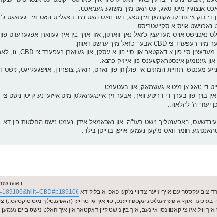
ט אנצוגיין מיטן טאג, עס האט מיך משוגע געמאכט.
אין די בוק צי צוריקבאקומען מיין טאג, דער וואס האט מיר באגלייט האט מיר געזאגט כ'
 נאכנישט אויס א סקייעטריסט.
נישט אויס מעדעצין כ'זאל נאך ווארטן, אזוי אויך בין איך געווארן אפגערעדט פון מ
ר כ'זאל מיך ערשט דאווזן.
פון א דאקטאר און סיי פון א עסקן, און געווארן רעפערד צי CBD, נו, לאמיר עס געבן א שאט
 און גענומען אינסטראקשענס פון אייזיק כהנא.
מענטש, תחיית המתים אין פולן זון פון ווארט, רואיג, צופרידן, אויפגעלייגט, נישט דא ק
ייט די טאג אן מיט א געשמאק, און בעטעמט.
 ארטיקל ליגט מיך שוין אין בויך פון בערך די דריטע וואך, אבער זיך איינגעהאלטן מיט אייזערנע קייטן נישט צי 
 יעזור ה' להלאה..
דשעינדשעס, האפענטליך נישט בעז"ה. און נאכאמאל אידן, נעמט נישט החלטות פון דא.. 
טיגע חומר וואס מ'קען נעמען אויפן ברייטן בילד.
דאנערשטאג מאי 28, 
רד צום עקסטריעם אויף זייער צד ווי מ'קען כאפן א בליק דא
p=189106&hilit=CBD#p189106
טה בעיסעד אויף א פערזענליכע עקספיריענס, סוי איך גיי טרייען (האפענטליך מיט סוקסעס..) צ
ס איך וויל איז צי קאנווינסן איינעם, איך בין נישט קיין דאקטאר און איך האלט נישט ביים נעמען 