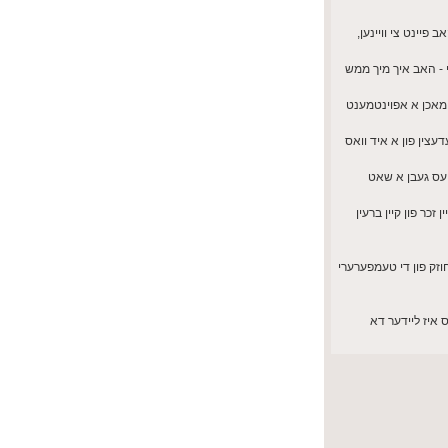
איך האב פיינט צי וויינען,
 - האב איך מיך ממש
ל מאכן א אפוינטמענט
עצין פון א איד וואס
זכר פון קיין ברעין
זיין חוזק פון די טעמפערערי
 איז ליידער דא