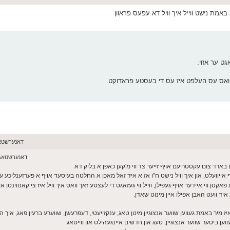
אמת נישט ווייל איך וויל דא עפעס פראוון
גט ער אזוי.
וואס עס העלפט איז עס די בעסטע פראדוקט.
דאנערשטאג מאי 28, 
דאנערשטאג מאי 28, 26
ם בארד צום עקסטריעם אויף זייער צד ווי מ'קען כאפן א בליק דא
ף אייוועלט, און איך וויל נישט ח"ו אז א איד זאל מאכן א החלטה בעיסעד אויף א פערזענליכע עק
ן ווי איידער אויף געפילן, ווייל ווי געזאגט די לעצטע זאך וואס איך וויל איז צי קאנווינסן איי
יד וועט האבן אפילו איין מינוט שאדן.
ער געליטן פון שווערע ענקזייעטי פאר 3 יאר. ס'איז מיר באמת געווען שווער אנצוגיין מיטן טאג, ענקזייעטי, דעפרעשן, שווערע ברעין פאג, 
עווען ביטער שווער אנצוגיין, טעג און חדשים איינגעהילט און ווייטאג.