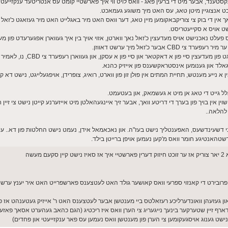
טענד, אבער מיט די ברעין פאג - וואס לויט ווי איך פארשטיי קומט עס אנטריטעד ענקזייעטי
 אנצוגיין מיטן טאג, עס האט מיך משוגע געמאכט.
 זאך אין די בוק צי צוריקבאקומען מיין טאג, דער וואס האט מיר באגלייט האט מיר געזאגט כ'זא
ט אויס א סקייעטריסט.
ט נאכנישט אויס מעדעצין כ'זאל נאך ווארטן, אזוי אויך בין איך געווארן אפגערעדט פון מעד
 כ'זאל מיך ערשט דאווזן.
 סיי פון א דאקטאר און סיי פון א עסקן, און געווארן רעפערד צי CBD, נו, לאמיר עס געבן א שאט
 גאלד און גענומען אינסטראקשענס פון אייזיק כהנא.
ייע מענטש, תחיית המתים אין פולן זון פון ווארט, רואיג, צופרידן, אויפגעלייגט, נישט דא קיין 
לל גייט די טאג אן מיט א געשמאק, און בעטעמט.
כן, די ארטיקל ליגט מיך שוין אין בויך פון בערך די דריטע וואך, אבער זיך איינגעהאלטן מיט אייזערנע קייטן נישט צי 
 להלאה..
עני דשעינדשעס, האפענטליך נישט בעז"ה. און נאכאמאל אידן, נעמט נישט החלטות פון דא.. עס
טהאנטיגע חומר וואס מ'קען נעמען אויפן ברייטן בילד.
שה
פרובירט די קאנזוי ספרעי וואס קאושער גולד האט לעטצענס פארשפרייט האט איר יענץ ערשט
ך האב יארן צוריק אסאך געטון אין העלפן אנדערע דורך CBD און געזעהן וואונדערליכע רעזאלטס ביי מענטשן אבער לעטצענס האט ר' אייזיק
נזוי בעסער אבער מיין הארץ האט מיר אלס געזאגט אז CBD דארף זיין שטערקער בינעך נייגעריג צי הערן וואס איז ריכטיג (הגם כהאב געהערט אס
ט גענוג אויסגעקומען צי הערן פון מענטשן וואס נעמען עס פאר ענקזייעטי און פחדים)