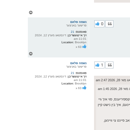
צ
ו
ר
נשמה פלאם
0
י
פרישער באניצער
ק
פאוסטס:
21
א
זיך איינגעשריבן:
דינסטאג מערץ 12, 2024
ר
11:01 am
ו
Location:
Brooklyn
י
x 63
ף
צ
ו
ר
נשמה פלאם
1
י
פרישער באניצער
ק
פאוסטס:
21
א
זיך איינגעשריבן:
דינסטאג מערץ 12, 2024
ר
2026 2:47 am
11:01 am
ו
Location:
Brooklyn
י
x 63
20 1:45 am
ף
ספיריענס, סוי איך גיי
נעם, איך בין נישט קיין
איך האב פיינט צי וויינען,