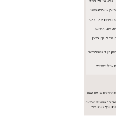
 - האב איך מיך ממש
ל מאכן א אפוינטמענט
עצין פון א איד וואס
זכר פון קיין ברעין
זיין חוזק פון די טעמפערערי
 איז ליידער דא
 פרובירט און עס האט
 געטענהט אז פאר רוב מענטשן ארבעט
אך פאזעטיוו אויף קאנזוי אויך