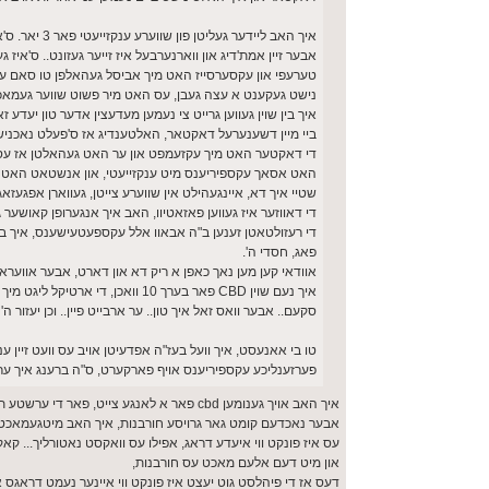
איך האב לייד
אבער זיין אמת'דיג און ווארנערבעל איז זייער געזונט.. ס'איז ג
טערעפי און עקסערסייז האט מיך אביסל געהאלפן טו סאם עקס
נישט געקענט א עצה געבן, עס האט מיר פשוט שווער געמאכט
איך בין שוין געווען גרייט צי נעמען מעדעצין אדער טון יעדע
ביי מיין דשענערעל דאקטאר, האלטענדיג אז ס'פעלט נאכניש
די דאקטער האט מיך עקזעמפט און ער האט געהאלטן אז עס פעל
האט אסאך עקספיריענס מיט ענקזייעטי, און אנשטאט האט ער מיר רעפערד צי CBD אבער
שטיי איך דא, איינגעהילט אין שווערע צייטן, געווארן אפגעזאגט פון מעדעצין
די דאווזער איז געווען פאזאטיוו, האב איך אנגערופן קאושער
די רעזולטאטן זענען ב"ה אבאוו אלל עקספעטעישענס, איך בין א נ
פאג, חסדי ה'.
אוודאי קען מען נאך כאפן א ריק דא און דארט, אבער אווערא
איך נעם שוין CBD פאר בערך 10 ווא
סקעם.. אבער וואס זאל איך טון.. ער ארבייט פיין.. וכן יעזור ה'
טו בי אאנעסט, איך וועל בעז"ה אפדעיטן אויב עס וועט זיין 
פערזענליכע עקספיריענס אויף פארקערט, ס"ה ברענג איך ערש
איך האב אויך גענומען cbd פאר א לאנגע צייט, פאר די ערשטע תקופה ארבעט עס זייער גוט,
אבער נאכדעם קומט גאר גרויסע חורבנות, איך האב מיטגעמאכט גא
עס איז פונקט ווי איעדע דראג, אפילו עס וואקסט נאטורליך... קאק
און מיט דעם אלעם מאכט עס חורבנות,
דעס אז די פיהלסט גוט יעצט איז פונקט ווי איינער נעמט דראגס א