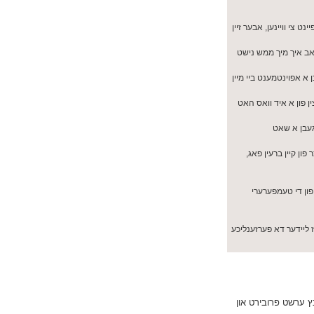
 האב פיינט צי וויינען, אבער זיין
האב איך מיך ממש נישט
 א אפוינטמענט ביי מיין
ן פון א איד וואס האט
פון קיין ברעין פאג,
חוזק פון די טעמפערערי
 ליידער דא פערזענליכע
ץ ערשט פרובירט און