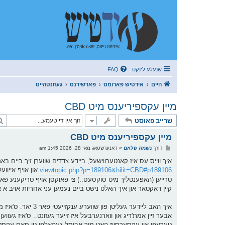
שנעלע לינקס
FAQ
היים
אידטיש פארומס
פארשידנס
געזונטהייט
מיין עקספיריענס מיט CBD
שרייב פאוסט
מיין עקספיריענס מיט CBD
פ
דורך
נשמה פלאם
»
דאנערשטאג מאי 28, 2026 1:45 am
א
ו
איך ווייס עס איז קאנטערווישעל, ביידע צדדים שווערן זיך ביים בא
ס
viewtopic.php?p=189106&hilit=CBD#p189106
און אויף אייוו
ט
טרייען (האפענטליך מיט סוקסעס..) צי פאוקסן אויף טריקענע פאקטן וו
קיין דאקטאר און איך האלט נישט ביים נעמען עני אחריות אויב א אי
איך האב ליידער גע
אבער זיין אמת'דיג און ווארנערבעל איז זייער געזונט.. ס'איז געווען
טערעפי און עקסערסייז האט מיך אביסל געהאלפן טו סאם עקסטענד