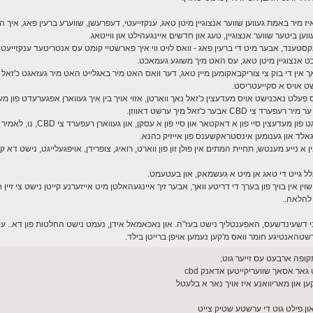
ער געליטן פון שווערע ענקזייעטי פאר 3 יאר. ס'איז מיר באמת געווען שווער אנצוגיין מיטן טאג, ענקזייעטי, דעפרעשן, שווערע ברעין פאג, 
עווען ביטער שווער אנצוגיין, טעג און חדשים איינגעהילט און ווייטאג.
טענד, אבער מיט די ברעין פאג - וואס לויט ווי איך פארשטיי קומט עס אנטריטעד ענקזייעטי
 אנצוגיין מיטן טאג, עס האט מיך משוגע געמאכט.
 זאך אין די בוק צי צוריקבאקומען מיין טאג, דער וואס האט מיר באגלייט האט מיר געזאגט כ'זא
ט אויס א סקייעטריסט.
ט נאכנישט אויס מעדעצין כ'זאל נאך ווארטן, אזוי אויך בין איך געווארן אפגערעדט פון מעד
 כ'זאל מיך ערשט דאווזן.
 סיי פון א דאקטאר און סיי פון א עסקן, און געווארן רעפערד צי CBD, נו, לאמיר עס געבן א שאט
 גאלד און גענומען אינסטראקשענס פון אייזיק כהנא.
ייע מענטש, תחיית המתים אין פולן זון פון ווארט, רואיג, צופרידן, אויפגעלייגט, נישט דא קיין 
לל גייט די טאג אן מיט א געשמאק, און בעטעמט.
כן, די ארטיקל ליגט מיך שוין אין בויך פון בערך די דריטע וואך, אבער זיך איינגעהאלטן מיט אייזערנע קייטן נישט צי 
 להלאה..
עני דשעינדשעס, האפענטליך נישט בעז"ה. און נאכאמאל אידן, נעמט נישט החלטות פון דא.. עס
טהאנטיגע חומר וואס מ'קען נעמען אויפן ברייטן בילד.
ר אסאך שוועריקייטען אדאנק cbd
ען און מאריוואנע איז אויך נאר א בלעטל
ון פילט גוט די ערשטע שטיק צייט