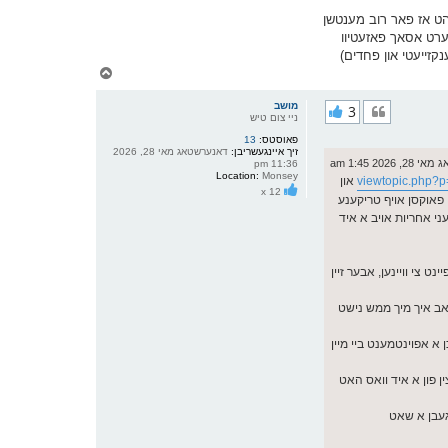
אייזיק געטענהט אז פאר רוב מענטשן
(הגם כהאב געהערט אסאך פאזעטיוו
קזייעטי און פחדים)
צ
ו
ר
מושב
3
י
ניי צום טיש
ק
פאוסטס:
13
א
זיך איינגעשריבן:
דאנערשטאג מאי 28, 2026
ר
2026 1:45 am
11:36 pm
ו
Location:
Monsey
viewtopic.php?
און
י
x 12
ף
י פאוקסן אויף טריקענע
עני אחריות אויב א איד
 האב פיינט צי וויינען, אבער זיין
האב איך מיך ממש נישט
 א אפוינטמענט ביי מיין
ן פון א איד וואס האט