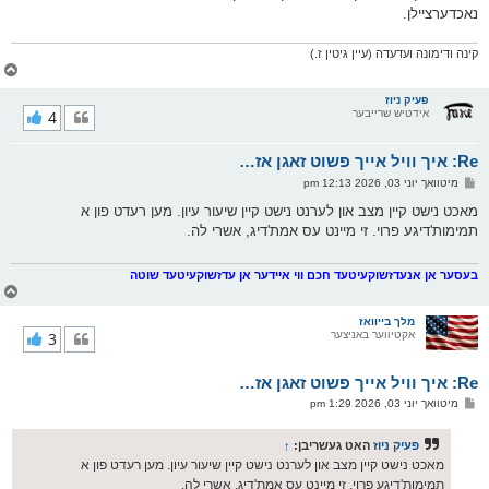
נאכדערציילן.
קינה ודימונה ועדעדה (עיין גיטין ז.)
צ
ו
ר
פעיק ניוז
אידטיש שרייבער
4
י
ק
א
Re: איך וויל אייך פשוט זאגן אז…
ר
ו
פ
מיטוואך יוני 03, 2026 12:13 pm
י
א
ף
ו
מאכט נישט קיין מצב און לערנט נישט קיין שיעור עיון. מען רעדט פון א
ס
תמימות'דיגע פרוי. זי מיינט עס אמת'דיג, אשרי לה.
ט
בעסער אן אנעדזשוקעיטעד חכם ווי איידער אן עדזשוקעיטעד שוטה
צ
ו
ר
מלך בייוואז
אקטיווער באניצער
3
י
ק
א
Re: איך וויל אייך פשוט זאגן אז…
ר
ו
פ
מיטוואך יוני 03, 2026 1:29 pm
י
א
ף
ו
ס
פעיק ניוז
האט געשריבן:
↑
ט
מאכט נישט קיין מצב און לערנט נישט קיין שיעור עיון. מען רעדט פון א
תמימות'דיגע פרוי. זי מיינט עס אמת'דיג, אשרי לה.