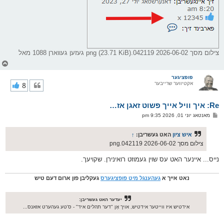
צילום מסך 2026-06-02 042119.png (23.71 KiB) געזען געווארן 1088 מאל
צ
ו
ר
פופציגער
אקטיווער שרייבער
8
י
ק
א
Re: איך וויל אייך פשוט זאגן אז…
ר
ו
פ
מאנטאג יוני 01, 2026 9:35 pm
י
א
ף
ו
ס
איש ציון
האט געשריבן:
↑
ט
צילום מסך 2026-06-02 042119.png
נייס... איינער האט עס שוין געמוזט רואינירן. שקויעך.
נאט אייך א
געהענגל מיט פופציגערס
געקליבן פון ארום דעם טיש
יעדער האט געשריבן:
אידטיש איז ווייטער אידטיש, אויך אָן "דער תהלים איד" - ס'טע געהערט אזאנס...