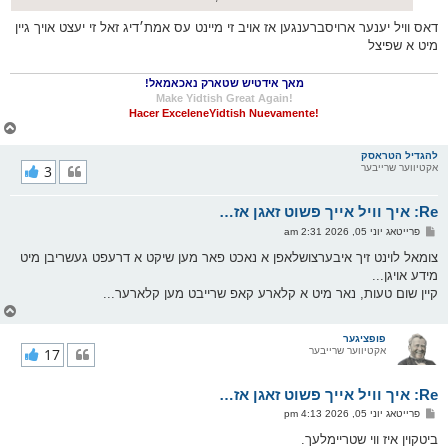
דאס וויל יענער ארויסברענגען אז אויב זי מיינט עס אמת׳דיג זאל זי יעצט אויך גיין
מיט א שפיצל
מאך אידטיש שטארק נאכאמאל!
!Make Yidtish Great Again
!Hacer ExceleneYidtish Nuevamente
צ
ו
ר
להגדיל הטראסק
אקטיווער שרייבער
3
י
ק
א
Re: איך וויל אייך פשוט זאגן אז…
ר
ו
פ
פרייטאג יוני 05, 2026 2:31 am
י
א
ף
ו
צומאל לוינט זיך איבערצושלאפן א נאכט פאר מען שיקט א דרעפט געשריבן מיט
ס
מידע אויגן...
ט
קיין שום טעות, נאר מיט א קלארע קאפ שרייבט מען קלארער...
צ
ו
ר
פופציגער
אקטיווער שרייבער
17
י
ק
א
Re: איך וויל אייך פשוט זאגן אז…
ר
ו
פ
פרייטאג יוני 05, 2026 4:13 pm
י
א
ף
ו
ביטקוין איז ווי שטריימלעך.