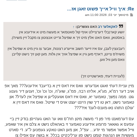
ק
א
Re: איך וויל אייך פשוט זאגן אז…
ר
ו
פ
מיטוואך יוני 03, 2026 11:00 am
י
א
ף
ו
ס
לאקאלער רב
האט געשריבן:
↑
ט
יושע קארנבלי דערציילט אויף קול סאטמאר א מעשה מיט א אידענע אין
באסטאן, וואס האט אלץ מיט זיך א שפיצל גרייט אנצוטון צו מקבל זיין משיח'ן.
רעבעצין לעבן, עס איז זייער חשוב אייערע רצונות, אבער צו גיין מיט א שפיצל אין
משיח'ס צייטן, דארף מען גיין א שפיצל אויך אין גלות. מען קען זיך נישט קלייבן
וואס מען וויל ווען.
(לעניית דעתי, פארשטייט זיך)
מיין עניית דעתי זאגט אנדערש: וואס איז דאס זיין א בדיעבד אידענע??? מאך אפ
אויב דער רמ"א, מג"א, אליהו רבה, פמ"ג, שוע"ה, וכו' וכו' וכו', זענען דיר גענוג
גוט. ממה נפשך, טאמער יא, וואס איז דאס אוועקלייגן א שפיצל אין לעדל? און
טאמער נישט, דאן טו דיך שוין היינט יעצט אויס די שייטל. וואס איז דאס זיין א
'עולם התוהו נאו-מענס-לענד איד'???
עס דערמאנט מיר פון די מעשה מיטן חת"ס וואו ער האט געהייסן בודק זיין ביי
עפעס א גאאאר פרומע אידענע טאמער זי באהאלט נישט א צלם אין איר שאפע,
ווייל אפשר אפשר מי יודע... עפ"ל, און מען האט טאקע געפונען ל"ע. די סארט
מעשיות און הנהגות קומט נישט פון ערליכקייט בכלל. א בושה עס אפילו צו