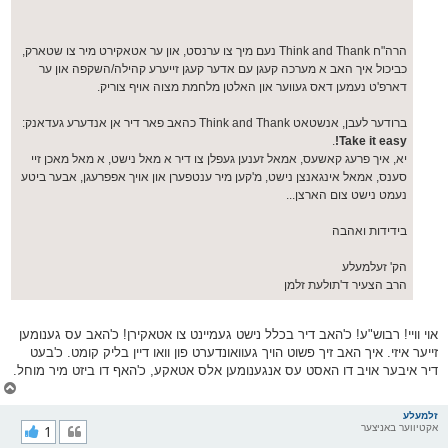
הרה"ח Think and Thank נעם מיך צו ערנסט, און ער אטאקירט מיר צו שטארק,
כביכול איך האב א מערכה קעגן עם אדער קעגן זייערע קהילה/השקפה און ער
דארפ'ט נעמען דאס געווער און האלטן מלחמת מצוה אויף צוריק.
ברודער לעבן, אנשטאט Think and Thank כהאב פאר דיר אן אנדערע געדאנק:
.
Take it easy!
יא, איך פרעג קאשעס, אמאל זענען געפלן צו דיר א מאל נישט, א מאל מאכן זיי
סענס, אמאל אינגאנצן נישט, מ'קען מיר ענטפערן און אויך אפפרעגן, אבער ביטע
נעמט נישט צום הארצן...
בידידות ואהבה
הק' זעלמעלע
הרב הצעיר ד'תולעת זלמן
אוי וויי! רבוש"ע! כ'האב דיר בכלל נישט געמיינט צו אטאקירן! כ'האב עס גענומען
זייער איזי. איך האב זיך פשוט הויך געוואונדערט פון וואו דיין בליק קומט. כ'בעט
דיר איבער אויב דו האסט עס אנגענומען אלס אטאקע, כ'האף דו ביזט מיר מוחל.
צ
ו
ר
זלמעלע
אקטיווער באניצער
1
י
ק