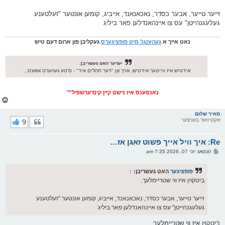
ס
ט
זייער טייער, אבער כסדר, נאכאנאנד, אייביג, קומען אונטער "זעלטענע
געלעגנהייטן" עס צו איינהאנדלען פאר ביליג
נאט אייך א
געהענגל מיט פופציגערס
געקליבן פון ארום דעם טיש
יעדער האט געשריבן:
אידטיש איז ווייטער אידטיש, אויך אָן "דער תהלים איד" - ס'טע געהערט אזאנס...
נאנסענס איז נישט קיין קינדערשפיל™
צ
ו
ר
מאיר שלום
אקטיווער באניצער
9
י
ק
א
Re: איך וויל אייך פשוט זאגן אז…
ר
ו
פ
זונטאג יוני 07, 2026 7:35 am
י
א
ף
ו
ס
פופציגער
האט געשריבן:
↑
ט
ביטקוין איז ווי שטריימלעך.
זייער טייער, אבער כסדר, נאכאנאנד, אייביג, קומען אונטער "זעלטענע
געלעגנהייטן" עס צו איינהאנדלען פאר ביליג
ביטקוין איז ווי שטריימלעך.