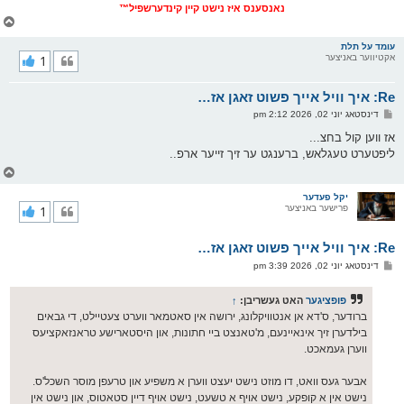
נאנסענס איז נישט קיין קינדערשפיל™
צ
ו
ר
עומד על תלת
אקטיווער באניצער
1
י
ק
א
Re: איך וויל אייך פשוט זאגן אז…
ר
ו
פ
דינסטאג יוני 02, 2026 2:12 pm
י
א
ף
ו
אז ווען קול בחצ...
ס
ליפטערט טעגלאש, ברענגט ער זיך זייער ארפ..
ט
צ
ו
ר
יקל פעדער
פרישער באניצער
1
י
ק
א
Re: איך וויל אייך פשוט זאגן אז…
ר
ו
פ
דינסטאג יוני 02, 2026 3:39 pm
י
א
ף
ו
ס
פופציגער
האט געשריבן:
↑
ט
ברודער, ס'דא אן אנטוויקלונג, ירושה אין סאטמאר ווערט צעטיילט, די גבאים
בילדערן זיך אינאיינעם, מ'טאנצט ביי חתונות, און היסטארישע טראנזאקציעס
ווערן געמאכט.
אבער געס וואט, דו מוזט נישט יעצט ווערן א משפיע און טרעפן מוסר השכל'ס.
נישט אין א קופקע, נישט אויף א טשעט, נישט אויף דיין סטאטוס, און נישט אין