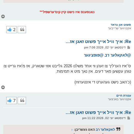
נאנסענס איז נישט קיין קינדערשפיל™
צ
ו
ר
פשוט און גראד
אקטיווער שרייבער
2
י
ק
א
Re: איך וויל אייך פשוט זאגן אז…
ר
ו
פ
דינסטאג יוני 02, 2026 7:06 pm
י
א
ף
ו
@לאקאלער רב
@פופציגער
ס
ט
ס‘‘איז הערליך צו זעהן ווי אחד משלנו 2026 גלייבט אזוי שטארק, אז מ‘איז גרייט צו
טוהן עקשען פאר דעים. אין נאך מיט א תמימות.
(כ‘האב נישט געהערט די אינטערוויו)
צ
ו
ר
עטרת חיים
אקטיווער באניצער
7
י
ק
א
Re: איך וויל אייך פשוט זאגן אז…
ר
ו
פ
דינסטאג יוני 02, 2026 11:22 pm
י
א
ף
ו
ס
לאקאלער רב
האט געשריבן:
↑
ט