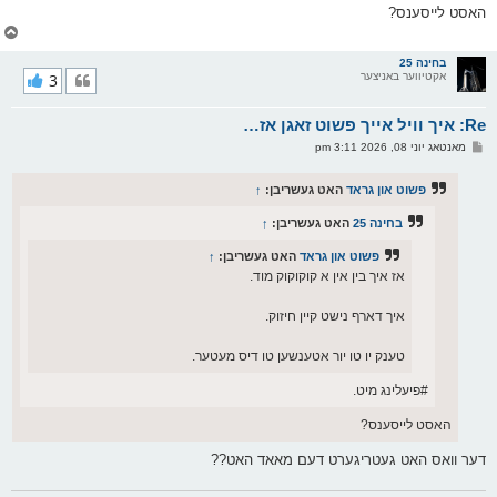
האסט לייסענס?
צ
ו
ר
בחינה 25
אקטיווער באניצער
3
י
ק
א
Re: איך וויל אייך פשוט זאגן אז…
ר
ו
פ
מאנטאג יוני 08, 2026 3:11 pm
י
א
ף
ו
ס
פשוט און גראד
האט געשריבן:
↑
ט
בחינה 25
האט געשריבן:
↑
פשוט און גראד
האט געשריבן:
↑
אז איך בין אין א קוקוקוק מוד.
איך דארף נישט קיין חיזוק.
טענק יו טו יור אטענשען טו דיס מעטער.
#פיעלינג מיט.
האסט לייסענס?
דער וואס האט געטריגערט דעם מאאד האט??