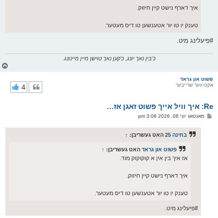
איך דארף נישט קיין חיזוק.
טענק יו טו יור אטענשען טו דיס מעטער.
#פיעלינג מיט.
כ'בין נאך יונג, כ'קען נאך טוישן מיין מיינונג.
צ
ו
ר
פשוט און גראד
אקטיווער שרייבער
4
י
ק
א
Re: איך וויל אייך פשוט זאגן אז…
ר
ו
פ
מאנטאג יוני 08, 2026 3:08 pm
י
א
ף
ו
ס
בחינה 25
האט געשריבן:
↑
ט
פשוט און גראד
האט געשריבן:
↑
אז איך בין אין א קוקוקוק מוד.
איך דארף נישט קיין חיזוק.
טענק יו טו יור אטענשען טו דיס מעטער.
#פיעלינג מיט.