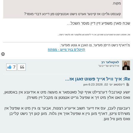
מקוה.
קענסט גלייבו אז קיינער ווערט נישט אנטציקט פון דיינע דברי מוסר?
שכח פארן משפיע זיין דיין מוסר השכל...
אה, האסט נישט אויסגערעכנט
פארום
, אין די ליסטע פון פלעצער וואו מ'טאר נישט...
מ׳דארף נישט הייסן פעדער, צו האבן א גוטע פעדער.
@יקל'ס בויך ווייען - מפתח
צ
ו
ר
לאקאלער רב
אידטיש שרייבער
7
י
ק
א
Re: איך וויל אייך פשוט זאגן אז…
ר
ו
פ
דינסטאג יוני 02, 2026 6:23 pm
י
א
ף
ו
יושע קארנבלי דערציילט אויף קול סאטמאר א מעשה מיט א אידענע אין באסטאן,
ס
וואס האט אלץ מיט זיך א שפיצל גרייט אנצוטון צו מקבל זיין משיח'ן.
ט
רעבעצין לעבן, עס איז זייער חשוב אייערע רצונות, אבער צו גיין מיט א שפיצל אין
משיח'ס צייטן, דארף מען גיין א שפיצל אויך אין גלות. מען קען זיך נישט קלייבן
וואס מען וויל ווען.