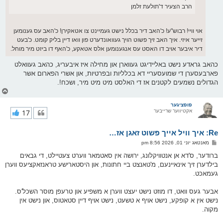
הרב הצעיר ד'תולעת זלמן
אוי וויי! רבוש"ע! כ'האב דיר בכלל נישט געמיינט צו אטאקירן! כ'האב עס גענומען
זייער איזי. איך האב זיך פשוט הויך געוואונדערט פון וואו דיין בליק קומט. כ'בעט
דיר איבער אויב דו האסט עס אנגענומען אלס אטאקע, כ'האף דו ביזט מיר מוחל.
כהאב גראדע נישט באליידיגט געווארן און מחילה איז איבעריג, כהאב געוואלט
פארבעסערן די שמועסעריי דא בכלליות ובפרטיות, און אשרי הפארום אשר
הגדולים נשמעים לקטנים אז די האלסט מיט מיט מיר, ושכח!.
צ
ו
ר
פופציגער
אקטיווער שרייבער
17
י
ק
א
Re: איך וויל אייך פשוט זאגן אז…
ר
ו
פ
מאנטאג יוני 01, 2026 8:56 pm
י
א
ף
ו
ברודער, ס'דא אן אנטוויקלונג, ירושה אין סאטמאר ווערט צעטיילט, די גבאים
ס
בילדערן זיך אינאיינעם, מ'טאנצט ביי חתונות, און היסטארישע טראנזאקציעס ווערן
ט
געמאכט.
אבער געס וואט, דו מוזט נישט יעצט ווערן א משפיע און טרעפן מוסר השכל'ס.
נישט אין א קופקע, נישט אויף א טשעט, נישט אויף דיין סטאטוס, און נישט אין
מקוה.