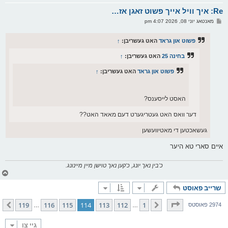
א
Re: איך וויל אייך פשוט זאגן אז…
ר
ו
פ
מאנטאג יוני 08, 2026 4:07 pm
י
א
ף
ו
ס
פשוט און גראד
האט געשריבן:
↑
ט
בחינה 25
האט געשריבן:
↑
פשוט און גראד
האט געשריבן:
↑
האסט לייסענס?
דער וואס האט געטריגערט דעם מאאד האט??
געשאכטען די מאטיוועשען
איים סארי טא היער
כ'בין נאך יונג, כ'קען נאך טוישן מיין מיינונג.
צ
ו
שרייב פאוסט
ר
י
ק
בלאט
114
פון
119
119
116
115
114
113
112
1
פריערדיגע
קומענדיגע
2974 פאוסטס
…
…
א
ר
ו
גיי צו