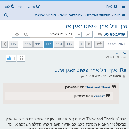
FAQ
שרייב זיך איין
לאגין
ז
היים
אידטיש פארומס
ארום דעם טישל
לייכטע שמועסן
ו
איך וויל אייך פשוט זאגן אז…
ך
זוך
פארגעשרי
שרייב פאוסט
בלאט
114
פון
119
119
116
115
114
113
112
1
פריערדיגע
קומענדיגע
2974 פאוסטס
…
…
זלמעלע
אקטיווער באניצער
4
Re: איך וויל אייך פשוט זאגן אז…
פ
זונטאג מאי 31, 2026 10:50 pm
א
ו
ס
Think and Thank
האט געשריבן:
↑
ט
זלמעלע
האט געשריבן:
↑
הרה"ח Think and Thank נעם מיך צו ערנסט, און ער אטאקירט מיר צו שטארק,
כביכול איך האב א מערכה קעגן עם אדער קעגן זייערע קהילה/השקפה און ער