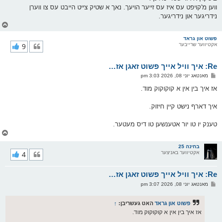
ווען מ'קויפט עס איז עס זייער הויעך. נאך א שטיק צייט הייבט עס צו ווערן
נידריגער און נידריגער.
צ
ו
ר
פשוט און גראד
אקטיווער שרייבער
9
י
ק
א
Re: איך וויל אייך פשוט זאגן אז…
ר
ו
פ
מאנטאג יוני 08, 2026 3:03 pm
י
א
ף
ו
אז איך בין אין א קוקוקוק מוד.
ס
ט
איך דארף נישט קיין חיזוק.
טענק יו טו יור אטענשען טו דיס מעטער.
צ
ו
ר
בחינה 25
אקטיווער באניצער
4
י
ק
א
Re: איך וויל אייך פשוט זאגן אז…
ר
ו
פ
מאנטאג יוני 08, 2026 3:07 pm
י
א
ף
ו
ס
פשוט און גראד
האט געשריבן:
↑
ט
אז איך בין אין א קוקוקוק מוד.