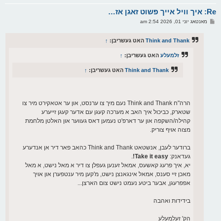
א
Re: איך וויל אייך פשוט זאגן אז…
ר
ו
פ
מאנטאג יוני 01, 2026 2:54 am
י
א
ף
ו
ס
Think and Thank
האט געשריבן:
↑
ט
זלמעלע
האט געשריבן:
↑
Think and Thank
האט געשריבן:
↑
הרה"ח Think and Thank נעם מיך צו ערנסט, און ער אטאקירט מיר צו
שטארק, כביכול איך האב א מערכה קעגן עם אדער קעגן זייערע
קהילה/השקפה און ער דארפ'ט נעמען דאס געווער און האלטן מלחמת
מצוה אויף צוריק.
ברודער לעבן, אנשטאט Think and Thank כהאב פאר דיר אן אנדערע
געדאנק:
Take it easy!
.
יא, איך פרעג קאשעס, אמאל זענען געפלן צו דיר א מאל נישט, א מאל
מאכן זיי סענס, אמאל אינגאנצן נישט, מ'קען מיר ענטפערן און אויך
אפפרעגן, אבער ביטע נעמט נישט צום הארצן...
בידידות ואהבה
הק' זעלמעלע