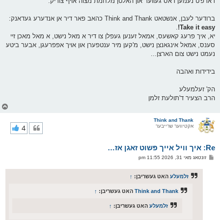
דארפ'ט נעמען דאס געווער און האלטן מלחמת מצוה אויף צוריק.
ברודער לעבן, אנשטאט Think and Thank כהאב פאר דיר אן אנדערע געדאנק:
.
Take it easy!
יא, איך פרעג קאשעס, אמאל זענען געפלן צו דיר א מאל נישט, א מאל מאכן זיי
סענס, אמאל אינגאנצן נישט, מ'קען מיר ענטפערן און אויך אפפרעגן, אבער ביטע
נעמט נישט צום הארצן...
בידידות ואהבה
הק' זעלמעלע
הרב הצעיר ד'תולעת זלמן
צ
ו
ר
Think and Thank
אקטיווער שרייבער
4
י
ק
א
Re: איך וויל אייך פשוט זאגן אז…
ר
ו
פ
זונטאג מאי 31, 2026 11:55 pm
י
א
ף
ו
ס
זלמעלע
האט געשריבן:
↑
ט
Think and Thank
האט געשריבן:
↑
זלמעלע
האט געשריבן:
↑