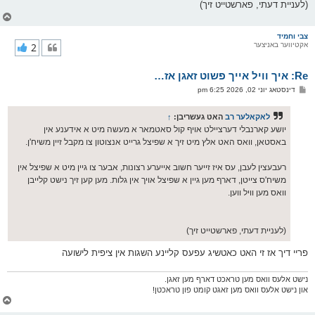
(לעניית דעתי, פארשטייט זיך)
צ
ו
ר
צבי וחמיד
אקטיווער באניצער
2
י
ק
א
Re: איך וויל אייך פשוט זאגן אז…
ר
ו
פ
דינסטאג יוני 02, 2026 6:25 pm
י
א
ף
ו
ס
לאקאלער רב
האט געשריבן:
↑
ט
יושע קארנבלי דערציילט אויף קול סאטמאר א מעשה מיט א אידענע אין
באסטאן, וואס האט אלץ מיט זיך א שפיצל גרייט אנצוטון צו מקבל זיין משיח'ן.
רעבעצין לעבן, עס איז זייער חשוב אייערע רצונות, אבער צו גיין מיט א שפיצל אין
משיח'ס צייטן, דארף מען גיין א שפיצל אויך אין גלות. מען קען זיך נישט קלייבן
וואס מען וויל ווען.
(לעניית דעתי, פארשטייט זיך)
פריי דיך אז זי האט כאטשיג עפעס קליינע השגות אין ציפית לישועה
נישט אלעס וואס מען טראכט דארף מען זאגן.
און נישט אלעס וואס מען זאגט קומט פון טראכטן!
צ
ו