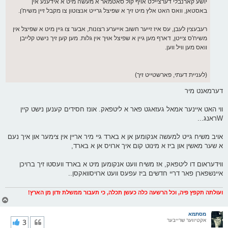
יושע קארנבלי דערציילט אויף קול סאטמאר א מעשה מיט א אידענע אין
באסטאן, וואס האט אלץ מיט זיך א שפיצל גרייט אנצוטון צו מקבל זיין משיח'ן.
רעבעצין לעבן, עס איז זייער חשוב אייערע רצונות, אבער צו גיין מיט א שפיצל אין
משיח'ס צייטן, דארף מען גיין א שפיצל אויך אין גלות. מען קען זיך נישט קלייבן
וואס מען וויל ווען.
(לעניית דעתי, פארשטייט זיך)
דערמאנט מיר
ווי האט איינער אמאל געזאגט פאר א ליטפאק. אונז חסידים קענען נישט קיין
Wראנג...
אויב משיח גייט למעשה אנקומען אן א בארד גיי מיר אריין אין צימער און איך נעם
א שער מאשין און ביז א מינוט קום איך ארויס אן א בארד,
ווידעראום דו ליטפאק, אז משיח וועט אנקומען מיט א בארד וועסטו זיך ברויכן
איינשפארן פאר דריי חדשים ביז עפעס וועט ארויסוואקסן..
ועולתה תקפץ פיה, וכל הרשעה כלה כעשן תכלה, כי תעבור ממשלת זדון מן הארץ!
צ
ו
ר
מסתמא
אקטיווער שרייבער
3
י