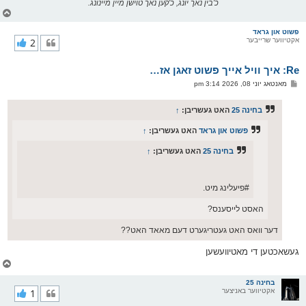
כ'בין נאך יונג, כ'קען נאך טוישן מיין מיינונג.
צ
ו
ר
פשוט און גראד
אקטיווער שרייבער
2
י
ק
א
Re: איך וויל אייך פשוט זאגן אז…
ר
ו
פ
מאנטאג יוני 08, 2026 3:14 pm
י
א
ף
ו
ס
בחינה 25
האט געשריבן:
↑
ט
פשוט און גראד
האט געשריבן:
↑
בחינה 25
האט געשריבן:
↑
#פיעלינג מיט.
האסט לייסענס?
דער וואס האט געטריגערט דעם מאאד האט??
געשאכטען די מאטיוועשען
צ
ו
ר
בחינה 25
אקטיווער באניצער
1
י
ק