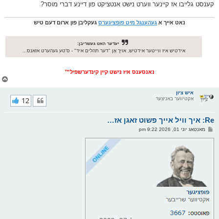
קענסט גלייבו אז קיינער ווערט נישט אנטציקט פון דיינע דברי מוסר?
נאט אייך א
געהענגל מיט פופציגערס
געקליבן פון ארום דעם טיש
יעדער האט געשריבן:
אידטיש איז ווייטער אידטיש, אויך אָן "דער תהלים איד" - ס'טע געהערט אזאנס...
נאנסענס איז נישט קיין קינדערשפיל™
צ
ו
ר
איש ציון
אקטיווער באניצער
12
י
ק
א
Re: איך וויל אייך פשוט זאגן אז…
ר
ו
פ
מאנטאג יוני 01, 2026 9:22 pm
י
א
ף
ו
ס
ט