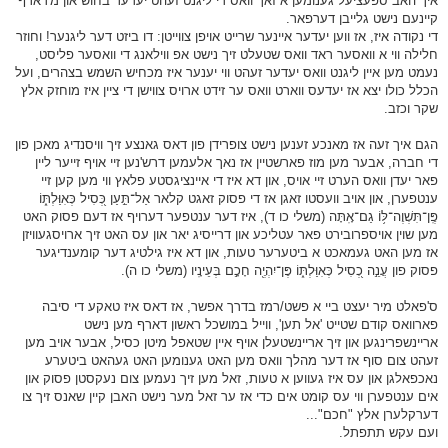
איך האב ספעציעל גענומען א זאך וואס די ליגנט זעהט יעדער בחוש און מ'דארף
קיינעם נישט גלייבן דערפאר.
די נקודה איז, אז ווען יעדער איינער שרייט אויפן צווייטן: דו ביזט דער ליגנער! וחוזר
חלילה ווי א וואסער ראד וואס שטעלט זיך נישט אפ ווילאנג די וואסער פליסט,
נעמט מען איין ליגנט וואס יעדער זעהט ווי יענער איז מכחיש השמש בצהרים, ועל
הכלל כולו יצא אז יעדעס ווארט וואס ער זידט ארויס צווישן די ציין איז מוחזק אלץ
שקר וכזב.
הגם איך זעה אז מאנכע זענען נישט צופרידן פון דאס גאנצע זיך וויסנדיג מאכן פון
די חברה, אבער מען מוז פארשטיין אז נאך אלעמען דרש'נען זיי אויף זייער ליין
פאר יעדן וואס הערט זיי אויס, און דא איז די איינציגסטע פלאץ ווי מען קען זיי
ענטפערן, און אויב וועסטו זאגן אז די פסוק זאגט קלאר אַל־תַּ֣עַן כְּ֭סִיל כְּאִוַּלְתּ֑וֹ
פֶּֽן־תִּשְׁוֶה־לּ֥וֹ גַם־אָֽתָּה (משלי כו ד), איז דער ענטפער דערויף אז דעם פסוק האט
מען שוין אויספרובירט פאר עטליכע און דרייסיג יאר און עס האט זיך ארויסגעוויזן
אז מען האט געמאכט א ביטערער טעות, און דא איז גילטיג דער קומענדיגער
פסוק פון עֲנֵ֣ה כְ֭סִיל כְּאִוַּלְתּ֑וֹ פֶּן־יִהְיֶ֖ה חָכָ֣ם בְּעֵינָֽיו (משלי כו ה).
ס'פאלט מיר יעצט ביי א פשט/רמז בדרך אפשר, אז דאס איז טאקע די סיבה
פארוואס קודם שטייט 'אל תען', ווייל במושכל ראשון דארף מען נישט
אריינשפרינגען און זיך אריינשטעלן אויף איין שטאפל מיטן כסיל, אבער אויב מען
זעהט צום סוף אז דער מהלך וואס מען האט גענומען האט געהאט ביטערע
נאכפאלגן און עס איז געווען א טעות, זאל מען זיך נעמען צום נעקסטן פסוק און
אים ענטפערן ווי עס קומט אים כדי אז ער זאל מער נישט האבן קיין שאנס זיך צו
דערקלערן אלץ "חכם"...
ועם עקש תתפתל.