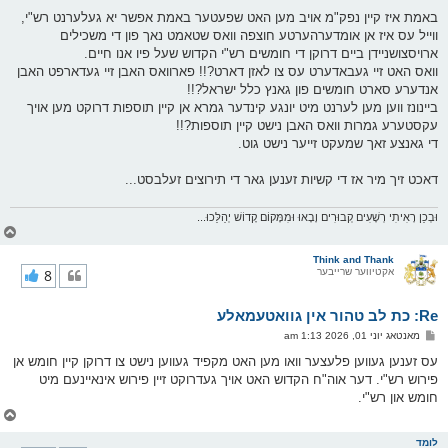
באמת איז קיין נפק"מ אויב מען האט שפעטער באמת אפשר יא געלערנט רש"י,
ווייל עס איז אן אומדערהערטע חוצפה וואס שטאמט נאך פון די משכילים
ארויסצושניידן ביים דרוקן די חומשים רש"י הקדוש שעל פיו אנו חיים.
וואס האט זיי געבאדערט עס צו לאזן דארט?!! פארוואס האבן זיי געדארפט האבן
אנדערע סארט חומשים פון גאנץ כלל ישראל?!!
ביינונז ווען מען לערנט מיט יונגע קינדער גמרא אן קיין תוספות דרוקט מען אויך
עקסטערע גמרות וואס האבן נישט קיין תוספות?!!
די גאנצע זאך שמעקט זייער נישט גוט.
דאכט זיך מיר אז די קשיות זענען גאר די תירוצים זעלבסט...
וּבְכֵן רָאִיתִי רְשָׁעִים קְבוּרִים וָבָאוּ וּמִמָּקוֹם קָדוֹשׁ יְהַלֵּכוּ...
צ
ו
ר
Think and Thank
אקטיווער שרייבער
8
י
ק
א
Re: כת לב טהור אין גוואטעמאלע
ר
ו
פ
מאנטאג יוני 01, 2026 1:13 am
י
א
ף
ו
עס זענען געווען פלעצער וואו מען האט מקפיד געווען נישט צו דרוקן קיין חומש אן
ס
פירוש רש"י. דער אוה"ח הקדוש האט אויך געדרוקט זיין פירוש אינאיינעם מיט
ט
חומש און רש"י.
צ
ו
ר
לומד