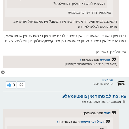
וועלעכע לבוש די יונגלעך דעמאלטס?
סאטמאר חדר געהעריגע לבוש,
די גאנצע לבוש האט זיך אנגעהויבען אין רימינוב? אין מאנטריאל געהעריגע
אדער עפעס לשליש למחצה
די פרויען האט זיך אנגעהויבן אין רימינוב לפי ידיעתי און די מענער אין גוטעמאלא,
דאס יא אפי’ אין רימינוב זענען זיי געגאנגען מיט קאשקעטלעך און וואלענע ציצית
איך וועל אייך באפייפען
פופציגער
האט געשריבן:
↑
(קלאפ דיין מויל מיט מאראסטיגע פּאָפּוטשן!
צ
ו
ר
פעיק ניוז
אידטיש שרייבער
0
י
ק
א
Re: כת לב טהור אין גוואטעמאלע
ר
ו
פ
מאנטאג יוני 01, 2026 5:37 pm
י
א
ף
ו
ס
לומד
האט געשריבן:
↑
ט
בערל דער פייפער
האט געשריבן:
↑