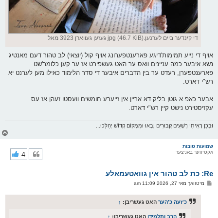
די קינדער ביים לערנען.jpg (46.7 KiB) געזען געווארן 3923 מאל
אויף די נייע תמימות'דיגע פארענטפערונג אויף קול (יוצאי) לב טהור דעם מאנטיג
נשא איבער כמה עניינים וואס ער האט געשפירט אז ער קען כלומר'שט
פארענטפערן, רעדט ער בין הדברים איבער די סדר הלימוד כאילו מען לערנט יא
רש"י דארט.
אבער כאפ א גוטן בליק דא אריין אין זייערע חומשים וועסטו זעהן אז עס
עקזיסטירט נישט קיין רש"י דארט.
וּבְכֵן רָאִיתִי רְשָׁעִים קְבוּרִים וָבָאוּ וּמִמָּקוֹם קָדוֹשׁ יְהַלֵּכוּ...
צ
ו
ר
שמועות טובות
אקטיווער באניצער
4
י
ק
א
Re: כת לב טהור אין גוואטעמאלע
ר
ו
פ
מיטוואך מאי 27, 2026 11:09 am
י
א
ף
ו
ס
כ'זעה כ'הער
האט געשריבן:
↑
ט
הרב ותלמידו
האט געשריבן:
↑