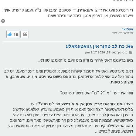
די ריכטיגע וועג איז זיי צו איגנארירן. די עסקנים האבן שוין ב"ה גענוג קרעדיט אויף
זייערע מעשים, און דארפן אנגיין ביתר עוז וביתר שאת.
צ
ו
ר
מעלבער
פרישער באניצער
18
י
ק
א
Re: כת לב טהור אין גוואטעמאלע
ר
ו
פ
מיטוואך מאי 27, 2026 3:17 pm
י
א
ף
ו
מען ברענגט דאס ארויף צו ווייזן מיט וועם מ׳האט צו טון דא.
ס
ט
דאס מערסטע וואס איז תסמור שערות אנוש, א האטליין וואס רעפרעזענטירט לב
טהור זאל עס אזוי קלאר ארויסזאגן:
מ׳האט נישט געוויסט זי גייט שטארבן, א
פשוטע טעות.
ווער איז דער ״מ׳״? ״מ״האט נישט געוויסט?
דער וואס צווינגט אריין עסן אין א אידישע פרוי׳ס מויל?
דער
בלוט-דארשטיגער רוצח וואס האט אויף זיין קאנטע שווערע גאלאנען אידישע
טרערן פארגאסן לכבוד אים, דער אכזר וואס האט ערפינדן יעדן טאג פרישע
סאדישטישע המצאות וואס מענגעלע קען זיך פארשטעקן פאר אים, דער וואס
האט אפגעטיילט קינדער פון עלטערן מענער פון פרויען אויף א סיסטעמאטישע
דויטשע פינקטליכקייט...