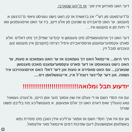
דער האט פארזען איין זאך:
אז מ׳קען שטארבן.
ס׳דערמאנט פון רש״י אין בראשית אז קין האט נישט געוויסט וויאזוי מ׳הרגעט א
מענטש, ער האט פראבירט צו שטעכן פון אלע זייטן, ביז ער האט אויסגעפונען וואו
די חיות פון א מענטש איז....
דער האט זיך ארומגעשפילט מיט מענטשן ווי קינדער שפילן זיך מיט דאליס. אלע
סארט עקספערעמענטן אויספראבירט וויפיל רציחה (תקונים) איין מענטש קען
טעכניש סובל זיין.
ויהי היום... איינמאל האט זיך געמאכט אז ער האט געמאכט א טעות, ער
האט נישט געוואוסט אז דער סארט עקספערעמענט מאכט מענטשן
שטארבן... עס האט פאסירט א טעות און דער דאלי האט אויסגעהויכט איר
נשמה. און דער קליינער רוצח׳ל איז, איינגעשלאפן זיס....
יזדעזע תבל ומלואה!!!!!!!!!!!!!!!!!!!!!!!!!!!
עס איז חסדי השם אז די וועלט איז שוין אסאך מער אפן היינט, מ׳ווערט געוואויר
טאג טעגליך וואס דארט האט זיך אלס אפגעטון. א מענטשליכע מח בלייבט פשוט
שטיין!
און עס איז אויך חסדי השם אז אפאר ערליכע אידן האבן מיט מסירת נפש
באשלאסן אפצושטעלן דעם שפיכות דמים איינמאל פאר אלעמאל.
צ