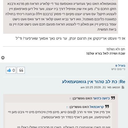
גווטאמאלא האט נאך געהעריג וואטסעפ נגד די קלארע הוראה פון מרנא ורבנא
הזקן החכם נר''ו. מען איז שוין אזויפיל דורך ביז יעצט, ווער וויל דען פארפאסן זיין
לעצטע תיקון? עס ווערט יעצט מקיום די פסוק 'ברבכם זיללו ובהונה ריניתי בחוילה
כמוגגנה כלינכם מגופנה', וואו דער נביא זאגט קלאר אז דער וואס וועט נישט
עומד בניסיון זיין און פאלגן די לעצטע הוראה פונעם חכם וועט נישט זוכה זיין צו
ביאת המשיח.
אז די וועסט אריינקוקן אין תרגום יונתן, ער גייט נאך אסאך שארפער! וד"ל
תם ולא נשלם!
שבח ושירה לאל בורא עולם!
צ
ו
ר
בערל פ
ניי צום טיש
0
י
ק
א
Re: כת לב טהור אין גוואטעמאלע
ר
ו
פ
זונטאג מאי 31, 2026 10:25 am
י
א
ף
ו
ס
כ'זעה כ'הער
האט געשריבן:
↑
ט
קראכמאל
האט געשריבן:
↑
איך מיין אויך אזוי ווי הרב @צום טיש, מיטן פירן וויכוחים מיט זיי גיבט מען זיי
לעגיטימעט, און מען דארף כסדר זיך פארענטפערן.
ווען זיי האבן אנגעהויבן די האטליין, האבן זיי פרובירט שפילן כאילו זיי