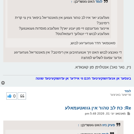
לומד
האט געשריבן:
↑
וועלעכע יאר איז לב טהור געווען אין מאנטריאל ביפאר גיין צי קרית
רימינוב?
איינער געדענקט זיי פון יענע יארן? וועלעכע מוסדות געגאנגען?
וועלעכע לבוש די יונגלעך דעמאלטס?
סאטמאר חדר געהעריגע לבוש,
די גאנצע לבוש האט זיך אנגעהויבען אין רימינוב? אין מאנטריאל געהעריגע
אדער עפעס לשליש למחצה
ניין, נאר נאכ'ן אנטלויפן פון קאנאדא.
בעסער אן אנעדזשוקעיטעד חכם ווי איידער אן עדזשוקעיטעד שוטה
צ
ו
ר
לומד
פרישער באניצער
0
י
ק
א
Re: כת לב טהור אין גוואטעמאלע
ר
ו
פ
מאנטאג יוני 01, 2026 5:48 pm
י
א
ף
ו
ס
פעיק ניוז
האט געשריבן:
↑
ט