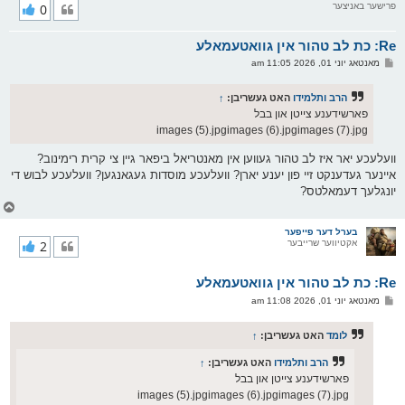
פרישער באניצער
0
י
ק
א
Re: כת לב טהור אין גוואטעמאלע
ר
ו
פ
מאנטאג יוני 01, 2026 11:05 am
י
א
ף
ו
ס
הרב ותלמידו
האט געשריבן:
↑
ט
פארשידענע צייטן און בבל
images (5).jpgimages (6).jpgimages (7).jpg
וועלעכע יאר איז לב טהור געווען אין מאנטריאל ביפאר גיין צי קרית רימינוב?
איינער געדענקט זיי פון יענע יארן? וועלעכע מוסדות געגאנגען? וועלעכע לבוש די
יונגלעך דעמאלטס?
צ
ו
ר
בערל דער פייפער
אקטיווער שרייבער
2
י
ק
א
Re: כת לב טהור אין גוואטעמאלע
ר
ו
פ
מאנטאג יוני 01, 2026 11:08 am
י
א
ף
ו
ס
לומד
האט געשריבן:
↑
ט
הרב ותלמידו
האט געשריבן:
↑
פארשידענע צייטן און בבל
images (5).jpgimages (6).jpgimages (7).jpg