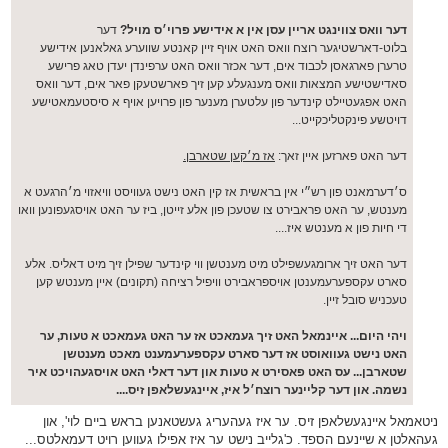
דער וואס צווינגט אריין עסן אין א אידישע פרוי׳ס מויל?
דער
בלוט-דארשטיגער רוצח וואס האט אויף זיין קאנטע שווערע גאלאנען אידישע
טרערן פארגאסן לכבוד אים, דער אכזר וואס האט ערפינדן יעדן טאג פרישע
סאדישטישע המצאות וואס מענגעלע קען זיך פארשטעקן פאר אים, דער וואס
האט אפגעטיילט קינדער פון עלטערן מענער פון פרויען אויף א סיסטעמאטישע
דויטשע פינקטליכקייט...
דער האט פארזען איין זאך:
אז מ׳קען שטארבן.
ס׳דערמאנט פון רש״י אין בראשית אז קין האט נישט געוויסט וויאזוי מ׳הרגעט א
מענטש, ער האט פראבירט צו שטעכן פון אלע זייטן, ביז ער האט אויסגעפונען וואו
די חיות פון א מענטש איז....
דער האט זיך ארומגעשפילט מיט מענטשן ווי קינדער שפילן זיך מיט דאליס. אלע
סארט עקספערעמענטן אויספראבירט וויפיל רציחה (תקונים) איין מענטש קען
טעכניש סובל זיין.
ויהי היום... איינמאל האט זיך געמאכט אז ער האט געמאכט א טעות, ער
האט נישט געוואוסט אז דער סארט עקספערעמענט מאכט מענטשן
שטארבן... עס האט פאסירט א טעות און דער דאלי האט אויסגעהויכט איר
נשמה. און דער קליינער רוצח׳ל איז, איינגעשלאפן זיס....
ניטאמאל איינגעשלאפן זיס. ער איז געהעריג געשטאנען בראש ביים לוי', און
געהאלטן א שיינעם הספד. כ'גלייב נישט ער איז אפילו געווען רויט דעמאלטס...