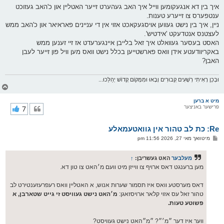
איך בין דא אנגעקומען ווייל איך האב געהערט זייער האטליין און כ'האב געזוכט
ענטפערס צו זייערע טענות.
ניין, איך בין נישט געווען אויסגעקאכט אזוי אין די עניינים פאראיאר און כ'האב ממש
לעצטנס אנטדעקט 'אידטיש'.
האסט בעסער געוואלט איך זאל בלייבן איינגערעדט אז זיי זענען ממש
באקריוודעטע אידן וואס פארשטייען בכלל נישט וואס מען וויל פון זייער לעבן
האבן?
וּבְכֵן רָאִיתִי רְשָׁעִים קְבוּרִים וָבָאוּ וּמִמָּקוֹם קָדוֹשׁ יְהַלֵּכוּ...
צ
ו
ר
מיט א ברען
פרישער באניצער
7
י
ק
א
Re: כת לב טהור אין גוואטעמאלע
ר
ו
פ
מיטוואך מאי 27, 2026 11:56 pm
י
א
ף
ו
ס
מעלבער
האט געשריבן:
↑
ט
מען ברענגט דאס ארויף צו ווייזן מיט וועם מ׳האט צו טון דא.
דאס מערסטע וואס איז תסמור שערות אנוש, א האטליין וואס רעפרעזענטירט לב
טהור זאל עס אזוי קלאר ארויסזאגן:
מ׳האט נישט געוויסט זי גייט שטארבן, א
פשוטע טעות.
ווער איז דער ״מ׳״? ״מ״האט נישט געוויסט?