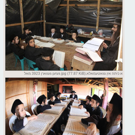
א כיתה אין גוואטעמאלא.jpg (77.87 KiB) געזען געווארן 3923 מאל