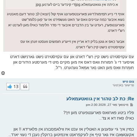
א כיתה אין גוואטעמאלא.jpgדי קינדער ביים לערנען.jpg
אויף די נייע תמימות'דיגע פארענטפערונג אויף קול (יוצאי) לב טהור דעם מאנטיג
נשא איבער כמה עניינים וואס ער האט געשפירט אז ער קען כלומר'שט
פארענטפערן, רעדט ער בין הדברים איבער די סדר הלימוד כאילו מען לערנט יא
רש"י דארט.
אבער כאפ א גוטן בליק דא אריין אין זייערע חומשים וועסטו זעהן אז עס
עקזיסטירט נישט קיין רש"י דארט.
עס עקזיסטירט נישט קיין רש"י דארט און עס עקזיסטירט נישט גארנישט דארט
אויסער די ג' חמורות וואס דאס איז מען מקיים מיט די מערסטע הידורים און
חומרות וואס מען האט נאר אמאל געהערט. ר"ל.
צ
ו
ר
צום טיש
פרישער באניצער
13
י
ק
א
Re: כת לב טהור אין גוואטעמאלע
ר
ו
פ
מיטוואך מאי 27, 2026 2:30 pm
י
א
ף
ו
פליז ביטע פארוואס פארענטפערט מען זיך?
ס
כאילו סאיז דא א צד..
ט
כמיין איך גיי עפענען א האטליין אז עכט איז ווילאמסבורג אין פלארידא !! און
אקעטשאבו איז גאר טיף אין לעיקפראנט אינמיטען ברוקלין נעבן די נעווי יארד..