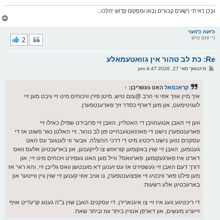
וּבְכֵן רָאִיתִי רְשָׁעִים קְבוּרִים וָבָאוּ וּמִמָּקוֹם קָדוֹשׁ יְהַלֵּכוּ...
צ
ו
ר
כ'זעה כ'הער
ניי צום טיש
2
י
ק
א
Re: כת לב טהור אין גוואטעמאלע
ר
ו
פ
מיטוואך מאי 27, 2026 4:47 pm
י
א
ף
ו
ס
קראכמאל
האט געשריבן:
↑
ט
איך מיין אויך אזוי ווי הרב @צום טיש, מיטן פירן וויכוחים מיט זיי גיבט מען זיי
לעגיטימעט, און מען דארף כסדר זיך פארענטפערן.
ווען זיי האבן אנגעהויבן די האטליין, האבן זיי פרובירט שפילן כאילו זיי
פארענטפערן נישט די פארגאנגענהייט פון לב טהור, זיי האלטן נאר פשוט אז די
עסקנים טוען נישט ריכטיג מיט די דרכי ההצלה. אבער ווי לענגער עס האט
גענומען, האבן זיי שוין באקומען קוראזש צו לייקענען, און בארעכטיגן אלעס וואס
דארט איז פארגעקומען. פארוואס? ווייל מען האט געפירט ויכוחים מיט זיי, און
דורך דעם האבן זיי געשפירט אז עס זענען דא מענטשן וואס גלייבן זיי, והא ראי' אז
מען פילט פאר וויכטיג זיי אפצוענטפערן, נו אויב אזוי קענען זיי שוין גיין ווייטער און
בארעכטיגן אלע רשעות.
די ריכטיגע וועג איז זיי צו איגנארירן. די עסקנים האבן שוין ב"ה גענוג קרעדיט אויף
זייערע מעשים, און דארפן אנגיין ביתר עוז וביתר שאת.