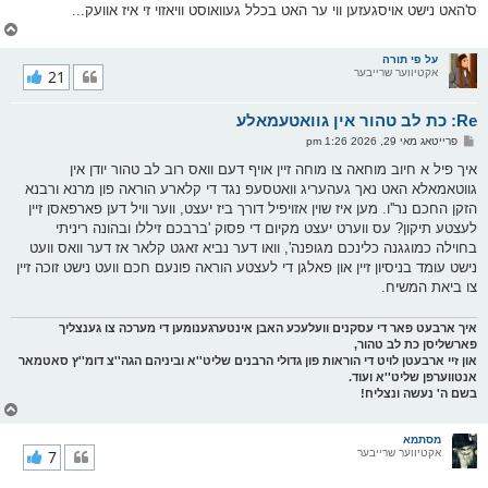
ס'האט נישט אויסגעזען ווי ער האט בכלל געוואוסט וויאזוי זי איז אוועק...
צ
ו
ר
על פי תורה
אקטיווער שרייבער
21
י
ק
א
Re: כת לב טהור אין גוואטעמאלע
ר
ו
פ
פרייטאג מאי 29, 2026 1:26 pm
י
א
ף
ו
איך פיל א חיוב מוחאה צו מוחה זיין אויף דעם וואס רוב לב טהור יודן אין
ס
גווטאמאלא האט נאך געהעריג וואטסעפ נגד די קלארע הוראה פון מרנא ורבנא
ט
הזקן החכם נר''ו. מען איז שוין אזויפיל דורך ביז יעצט, ווער וויל דען פארפאסן זיין
לעצטע תיקון? עס ווערט יעצט מקיום די פסוק 'ברבכם זיללו ובהונה ריניתי
בחוילה כמוגגנה כלינכם מגופנה', וואו דער נביא זאגט קלאר אז דער וואס וועט
נישט עומד בניסיון זיין און פאלגן די לעצטע הוראה פונעם חכם וועט נישט זוכה זיין
צו ביאת המשיח.
איך ארבעט פאר די עסקנים וועלעכע האבן אינטערגענומען די מערכה צו גענצליך
פארשליסן כת לב טהור,
און זיי ארבעטן לויט די הוראות פון גדולי הרבנים שליט''א וביניהם הגה''צ דומ''ץ סאטמאר
אנטווערפן שליט''א ועוד.
בשם ה' נעשה ונצליח!
צ
ו
ר
מסתמא
אקטיווער שרייבער
7
י
ק
א