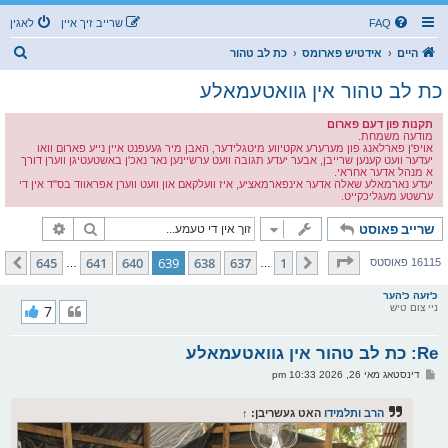
FAQ
שרייב זיך איין
לאגין
ז
היים
אידטיש פארומס
כת לב טהור
ו
כת לב טהור אין גוואטעמאלע
ך
תקנות פון דעם פארום
מודעה משמחת.
אויפ'ן פארלאנג פון מערערע אקטיווע מיטגלידער, האבן מיר געעפנט איין נייע פארום וואו
יעדער וועט קענען שרייבן, אבער יעדע תגובה וועט ערשיינען נאר נאכ'ן באשטעטיגן ווערן דורך
א מנהל אדער אחראי.
יעדע נארמאלע שאלה אדער אינפארמאציע, איז וועלקאם און וועט ווערן אפראווד בס"ד אין די
ערשטע מעגליכקייט.
זוך
פארגעשרי
שרייב פאוסט
בלאט
639
פון
645
645
641
640
639
638
637
1
פריערדיגע
קומענדיגע
16115 פאוסטס
…
…
כ'זעה כ'הער
ניי צום טיש
7
Re: כת לב טהור אין גוואטעמאלע
פ
דינסטאג מאי 26, 2026 10:33 pm
א
ו
ס
הרב ותלמידו
האט געשריבן:
↑
ט