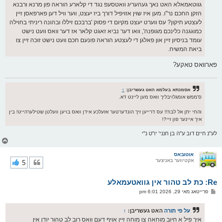
גווטאמאלא האט נאך געהעריג וואטסעפ נגד די קלארע הוראה פון מרנא ורבנא
הזקן החכם נר''ו. מען איז שוין אזויפיל דורך ביז יעצט, ווער וויל דען פארפאסן זיין
לעצטע תיקון? עס ווערט יעצט מקיום די פסוק 'ברבכם זיללו ובהונה ריניתי בחוילה
כמוגגנה כלינכם מגופנה', וואו דער נביא זאגט קלאר אז דער וואס וועט נישט
עומד בניסיון זיין און פאלגן די לעצטע הוראה פונעם חכם וועט נישט זוכה זיין צו
ביאת המשיח.
פארוואס טאקע?
אסמכתא בעלמא האט געשריבן:
↑
ס'ממש אומגלויבליך וואס מען ליינט דא.
והחי יתן אל לבו!!! עס דרייען זיך הונדערטער אזעלכע אידן וואס בויען וועלטן שטילערהייט! בין
איך איינער פון זיי?!
לע"נ חיים דוב ע"ה בן חנני' יו"ט נ"י
צ
ו
ר
אוטובאס
אקטיווער באניצער
5
י
ק
א
Re: כת לב טהור אין גוואטעמאלע
ר
ו
פ
פרייטאג מאי 29, 2026 6:01 pm
י
א
ף
ו
ס
על פי תורה
האט געשריבן:
↑
ט
איך פיל א חיוב מוחאה צו מוחה זיין אויף דעם וואס רוב לב טהור יודן אין