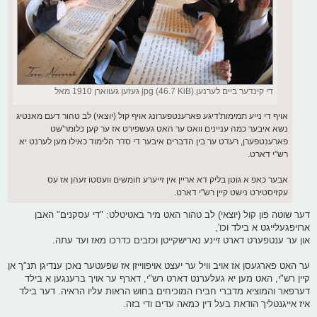
די קינדער ביים לערנען.jpg (46.7 KiB) געזען געווארן 1910 מאל
אויף די נייע תמימות'דיגע פארענטפערונג אויף קול (יוצאי) לב טהור דעם מאנטיג
נשא איבער כמה עניינים וואס ער האט געשפירט אז ער קען כלומר'שט
פארענטפערן, רעדט ער בין הדברים איבער די סדר הלימוד כאילו מען לערנט יא
רש"י דארט.
אבער כאפ א גוטן בליק דא אריין אין זייערע חומשים וועסטו זעהן אז עס
עקזיסטירט נישט קיין רש"י דארט.
דער שוטה פון קול (יוצאי) לב טהור האט מיר באטיטלט: "די עסקנים" האבן
ארויפגעלייגט א בילד וכו',
און ער ענטפערט דארט זיינע נארישקייטן וכזבים כדרכו מאז ועד עתה.
ער האט פארגעסן אז אויב וויל ער יעצט אויפווייזן אז שפעטער נאכן ענדיגן תנ"ך אן
קיין רש"י, האט מען יא געלערנט דארט רש"י, דארף ער אויך ברענגען א בילד
דערפאר והמוציא מדברי חבירו המוכיחים בחוש הראות עליו הראיה. דער בילד
איז אייגנטליך הודאת בעל דין כמאה עדים ודי בזה.