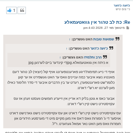
ו
ר
כ'זעה כ'הער
ניי צום טיש
1
י
ק
א
Re: כת לב טהור אין גוואטעמאלע
ר
ו
פ
מיטוואך מאי 27, 2026 4:43 pm
י
א
ף
ו
ס
שמועות טובות
האט געשריבן:
↑
ט
כ'זעה כ'הער
האט געשריבן:
↑
הרב ותלמידו
האט געשריבן:
↑
א כיתה אין גוואטעמאלא.jpgדי קינדער ביים לערנען.jpg
אויף די נייע תמימות'דיגע פארענטפערונג אויף קול (יוצאי) לב טהור דעם
מאנטיג נשא איבער כמה עניינים וואס ער האט געשפירט אז ער קען
כלומר'שט פארענטפערן, רעדט ער בין הדברים איבער די סדר הלימוד כאילו
מען לערנט יא רש"י דארט.
אבער כאפ א גוטן בליק דא אריין אין זייערע חומשים וועסטו זעהן אז עס
עקזיסטירט נישט קיין רש"י דארט.
עס עקזיסטירט נישט קיין רש"י דארט און עס עקזיסטירט נישט גארנישט דארט
אויסער די ג' חמורות וואס דאס איז מען מקיים מיט די מערסטע הידורים און
חומרות וואס מען האט נאר אמאל געהערט. ר"ל.