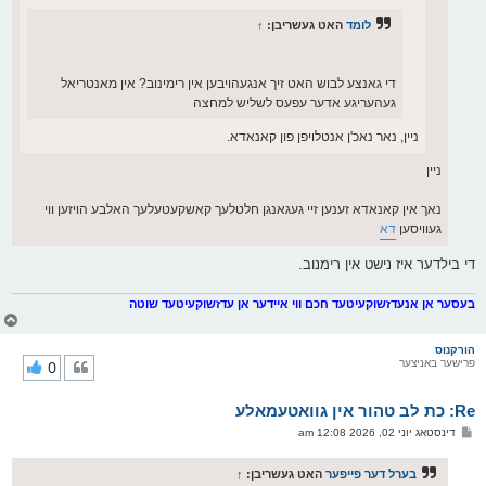
לומד
האט געשריבן:
↑
די גאנצע לבוש האט זיך אנגעהויבען אין רימינוב? אין מאנטריאל
געהעריגע אדער עפעס לשליש למחצה
ניין, נאר נאכ'ן אנטלויפן פון קאנאדא.
ניין
נאך אין קאנאדא זענען זיי געגאנגן חלטלעך קאשקעטעלעך האלבע הויזען ווי
געוויסען
דא
די בילדער איז נישט אין רימנוב.
בעסער אן אנעדזשוקעיטעד חכם ווי איידער אן עדזשוקעיטעד שוטה
צ
ו
ר
הורקנוס
פרישער באניצער
0
י
ק
א
Re: כת לב טהור אין גוואטעמאלע
ר
ו
פ
דינסטאג יוני 02, 2026 12:08 am
י
א
ף
ו
ס
בערל דער פייפער
האט געשריבן:
↑
ט