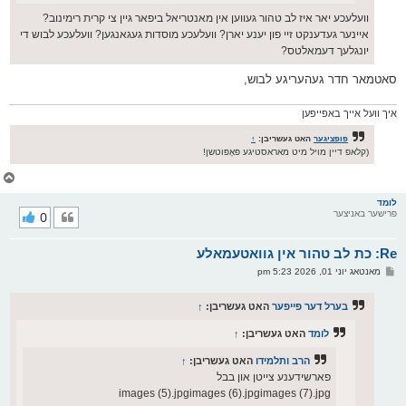
וועלעכע יאר איז לב טהור געווען אין מאנטריאל ביפאר גיין צי קרית רימינוב?
איינער געדענקט זיי פון יענע יארן? וועלעכע מוסדות געגאנגען? וועלעכע לבוש די
יונגלעך דעמאלטס?
סאטמאר חדר געהעריגע לבוש,
איך וועל אייך באפייפען
פופציגער
האט געשריבן:
↑
(קלאפ דיין מויל מיט מאראסטיגע פּאָפּוטשן!
צ
ו
ר
לומד
פרישער באניצער
0
י
ק
א
Re: כת לב טהור אין גוואטעמאלע
ר
ו
פ
מאנטאג יוני 01, 2026 5:23 pm
י
א
ף
ו
ס
בערל דער פייפער
האט געשריבן:
↑
ט
לומד
האט געשריבן:
↑
הרב ותלמידו
האט געשריבן:
↑
פארשידענע צייטן און בבל
images (5).jpgimages (6).jpgimages (7).jpg