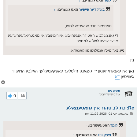
לומד
האט געשריבן:
↑
בערל דער פייפער
האט געשריבן:
↑
סאטמאר חדר געהעריגע לבוש,
די גאנצע לבוש האט זיך אנגעהויבען אין רימינוב? אין מאנטריאל געהעריגע
אדער עפעס לשליש למחצה
ניין, נאר נאכ'ן אנטלויפן פון קאנאדא.
ניין
נאך אין קאנאדא זענען זיי געגאנגן חלטלעך קאשקעטעלעך האלבע הויזען ווי
געוויסען
דא
צ
ו
ר
פעיק ניוז
אידטיש שרייבער
0
י
ק
א
Re: כת לב טהור אין גוואטעמאלע
ר
ו
פ
מאנטאג יוני 01, 2026 11:26 pm
י
א
ף
ו
ס
לומד
האט געשריבן:
↑
ט
פעיק ניוז
האט געשריבן:
↑