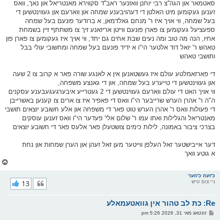
סאטמאר און הגה''צ רבי יוחנן וואזנער ראב''ד סקווירא מאנטריאל און נאך, וואס
זענען געקומען מיט האלטן די דעהויבענע שמחה און ווארעם און געווינטשען די
בעל שמחה, ווי אויך איז ר' מנחם גאלדמאן, א ברודער פונעם בעל שמחה
ספעציעל געקומען צו פארן פונעם ווייטן אריזאנע זיך צו משתתף זיין בשמחת
אחיו, הנה מה טוב ומה נעים שבת אחים גם יחד, ווי אויך איז געקומען צו פארן פון
טאהש ר' יואל דוד אלטער הי"ו א ידיד פונעם בעל שמחה ומחשובי עולי בבל
ותושבי טאהש
די פארזאמלטע עולם איז געשטאנען אין א לאנגע שורה פאר א קרוב צו 2 שעה
און געווינטשען די טייערע בעל שמחה, און די גאנצע משפחה,
ווי אויך האט די עולם ווארעם געווינטשען די 2 געטרייע איבערגעגעבענע עסקנים
ה"ה ר' אהרן הערש שרייבער הי"ו וואס די פאפיר איז צו ארים צו קענען באשרייבן
די פעולות וואס ר' אהרן הערש טוט פאר די משפחה און אלע חשובע יוצאים תושבי
מאנטריאל והגלילות ואתו עמו ר' שלום אלי' פעדער הי"ו וואס זענען עוסקים
בצרכי ציבור באמונה, לילות כימים צושטעלן פאר אלעס פאר די חשובע יוצאים
דער אייבישטער זאל העלפן ווייטער מען זאל זעהן און הערן שמחות און נחת
א גוטע וואך
צ
ו
ר
כ'זעה כ'הער
ניי צום טיש
13
י
ק
א
Re: כת לב טהור אין גוואטעמאלע
ר
ו
פ
זונטאג מאי 31, 2026 5:26 pm
י
א