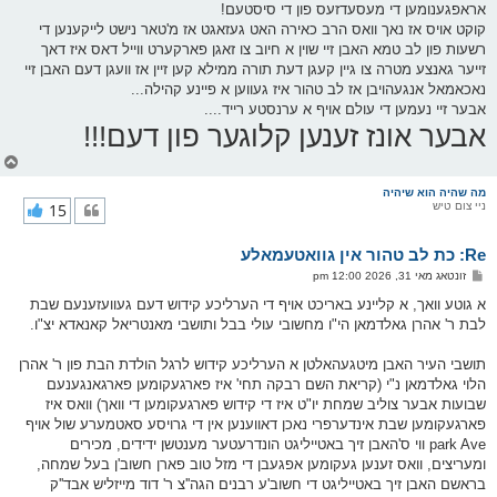
אראפגענומען די מעסעדזעס פון די סיסטעם!
קוקט אויס אז נאך וואס הרב כאירה האט געזאגט אז מ'טאר נישט לייקענען די
רשעות פון לב טמא האבן זיי שוין א חיוב צו זאגן פארקערט ווייל דאס איז דאך
זייער גאנצע מטרה צו גיין קעגן דעת תורה ממילא קען זיין אז וועגן דעם האבן זיי
נאכאמאל אנגעהויבן אז לב טהור איז געווען א פיינע קהילה...
אבער זיי נעמען די עולם אויף א ערנסטע רייד....
אבער אונז זענען קלוגער פון דעם!!!
צ
ו
ר
מה שהיה הוא שיהיה
ניי צום טיש
15
י
ק
א
Re: כת לב טהור אין גוואטעמאלע
ר
ו
פ
זונטאג מאי 31, 2026 12:00 pm
י
א
ף
ו
א גוטע וואך, א קליינע באריכט אויף די הערליכע קידוש דעם געוועזענעם שבת
ס
לבת ר' אהרן גאלדמאן הי"ו מחשובי עולי בבל ותושבי מאנטריאל קאנאדא יצ"ו.
ט
תושבי העיר האבן מיטגעהאלטן א הערליכע קידוש לרגל הולדת הבת פון ר' אהרן
הלוי גאלדמאן נ"י (קריאת השם רבקה תחי' איז פארגעקומען פארגאנגענעם
שבועות אבער צוליב שמחת יו"ט איז די קידוש פארגעקומען די וואך) וואס איז
פארגעקומען שבת אינדערפרי נאכן דאווענען אין די גרויסע סאטמערע שול אויף
park Ave ווי ס'האבן זיך באטייליגט הונדרעטער מענטשן ידידים, מכירים
ומעריצים, וואס זענען געקומען אפגעבן די מזל טוב פארן חשוב'ן בעל שמחה,
בראשם האבן זיך באטייליגט די חשוב'ע רבנים הגה''צ ר' דוד מייזליש אבד''ק