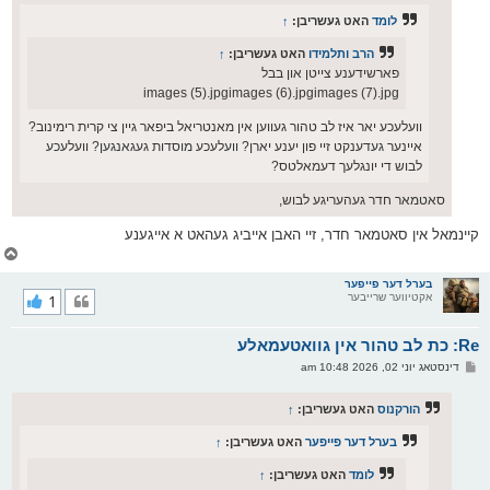
לומד
האט געשריבן:
↑
הרב ותלמידו
האט געשריבן:
↑
פארשידענע צייטן און בבל
images (5).jpgimages (6).jpgimages (7).jpg
וועלעכע יאר איז לב טהור געווען אין מאנטריאל ביפאר גיין צי קרית רימינוב?
איינער געדענקט זיי פון יענע יארן? וועלעכע מוסדות געגאנגען? וועלעכע
לבוש די יונגלעך דעמאלטס?
סאטמאר חדר געהעריגע לבוש,
קיינמאל אין סאטמאר חדר, זיי האבן אייביג געהאט א אייגענע
צ
ו
ר
בערל דער פייפער
אקטיווער שרייבער
1
י
ק
א
Re: כת לב טהור אין גוואטעמאלע
ר
ו
פ
דינסטאג יוני 02, 2026 10:48 am
י
א
ף
ו
ס
הורקנוס
האט געשריבן:
↑
ט
בערל דער פייפער
האט געשריבן:
↑
לומד
האט געשריבן:
↑