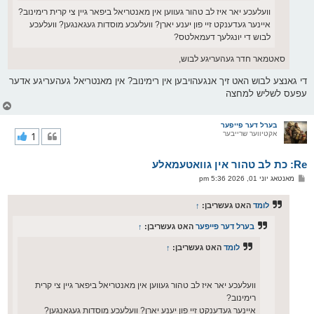
וועלעכע יאר איז לב טהור געווען אין מאנטריאל ביפאר גיין צי קרית רימינוב?
איינער געדענקט זיי פון יענע יארן? וועלעכע מוסדות געגאנגען? וועלעכע
לבוש די יונגלעך דעמאלטס?
סאטמאר חדר געהעריגע לבוש,
די גאנצע לבוש האט זיך אנגעהויבען אין רימינוב? אין מאנטריאל געהעריגע אדער
עפעס לשליש למחצה
צ
ו
ר
בערל דער פייפער
אקטיווער שרייבער
1
י
ק
א
Re: כת לב טהור אין גוואטעמאלע
ר
ו
פ
מאנטאג יוני 01, 2026 5:36 pm
י
א
ף
ו
ס
לומד
האט געשריבן:
↑
ט
בערל דער פייפער
האט געשריבן:
↑
לומד
האט געשריבן:
↑
וועלעכע יאר איז לב טהור געווען אין מאנטריאל ביפאר גיין צי קרית
רימינוב?
איינער געדענקט זיי פון יענע יארן? וועלעכע מוסדות געגאנגען?