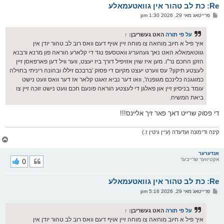
Re: כת לב טהור אין גוואטעמאלע
ר
ו
פ
פרייטאג מאי 29, 2026 1:30 pm
י
א
ף
ו
ס
על פי תורה
האט געשריבן:
↑
ט
איך פיל א חיוב מוחאה צו מוחה זיין אויף דעם וואס רוב לב טהור יודן אין
גווטאמאלא האט נאך געהעריג וואטסעפ נגד די קלארע הוראה פון מרנא ורבנא
הזקן החכם נר''ו. מען איז שוין אזויפיל דורך ביז יעצט, ווער וויל דען פארפאסן זיין
לעצטע תיקון? עס ווערט יעצט מקיום די פסוק 'ברבכם זיללו ובהונה ריניתי בחוילה
כמוגגנה כלינכם מגופנה', וואו דער נביא זאגט קלאר אז דער וואס וועט נישט
עומד בניסיון זיין און פאלגן די לעצטע הוראה פונעם חכם וועט נישט זוכה זיין צו
ביאת המשיח.
די פסוק שרייט דאך פאר זיך אליינס!!!
קינה ודימונה ועדעדה (עיין גיטין ז.)
צ
ו
ר
אנדערער
אקטיווער שרייבער
0
י
ק
א
Re: כת לב טהור אין גוואטעמאלע
ר
ו
פ
פרייטאג מאי 29, 2026 5:16 pm
י
א
ף
ו
ס
על פי תורה
האט געשריבן:
↑
ט
איך פיל א חיוב מוחאה צו מוחה זיין אויף דעם וואס רוב לב טהור יודן אין