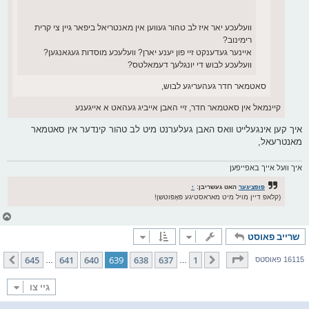
וועלעכע יאר איז לב טהור געווען אין מאנטריאל ביפאר גיין צי קרית
רימינוב?
איינער געדענקט זיי פון יענע יארן? וועלעכע מוסדות געגאנגען?
וועלעכע לבוש די יונגלעך דעמאלטס?
סאטמאר חדר געהעריגע לבוש,
קיינמאל אין סאטמאר חדר, זיי האבן אייביג געהאט א אייגענע
איך קען אינגעלייט וואס האבן געלערנט מיט לב טהור קינדער אין סאטמאר
מאנטרעאל,
איך וועל אייך באפייפען
פופציגער
האט געשריבן:
↑
(קלאפ דיין מויל מיט מאראסטיגע פּאָפּוטשן!
צ
ו
שרייב פאוסט
ר
י
ק
בלאט
639
פון
645
645
641
640
639
638
637
1
פריערדיגע
קומענדיגע
16115 פאוסטס
…
…
א
ר
ו
גיי צו
י
ף