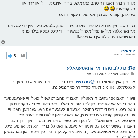
און די חברה האבן זיך סתם פארמישט ברוך וואוינט אין ווילי און זרח און
לעיקפראנט
געגאנגן, קום פרעג מיך אפ מאך רעקארדינגס..
מיין חשבון אין מוח איז לו יציור פארב מיר די טונקעלסטע בילד אויף די עסקנים..
איז נאך אלטץ מיליאן מאל מער ליכטיגער ווי די ליכטיגסטע בילד פון א
פארשפארטער קולט אין האנעללא!!
צ
ו
ר
קראכמאל
פרישער באניצער
5
י
ק
א
Re: כת לב טהור אין גוואטעמאלע
ר
ו
פ
מיטוואך מאי 27, 2026 3:11 pm
י
א
ף
ו
איך מיין אויך אזוי ווי הרב
@צום טיש
, מיטן פירן וויכוחים מיט זיי גיבט מען זיי
ס
לעגיטימעט, און מען דארף כסדר זיך פארענטפערן.
ט
ווען זיי האבן אנגעהויבן די האטליין, האבן זיי פרובירט שפילן כאילו זיי פארענטפערן
נישט די פארגאנגענהייט פון לב טהור, זיי האלטן נאר פשוט אז די עסקנים טוען
נישט ריכטיג מיט די דרכי ההצלה. אבער ווי לענגער עס האט גענומען, האבן זיי
שוין באקומען קוראזש צו לייקענען, און בארעכטיגן אלעס וואס דארט איז
פארגעקומען. פארוואס? ווייל מען האט געפירט ויכוחים מיט זיי, און דורך דעם
האבן זיי געשפירט אז עס זענען דא מענטשן וואס גלייבן זיי, והא ראי' אז מען פילט
פאר וויכטיג זיי אפצוענטפערן, נו אויב אזוי קענען זיי שוין גיין ווייטער און בארעכטיגן
אלע רשעות.