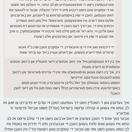
פארענטפערן נישט די פארגאנגענהייט פון לב טהור, זיי האלטן נאר פשוט
אז די עסקנים טוען נישט ריכטיג מיט די דרכי ההצלה. אבער ווי לענגער עס
האט גענומען, האבן זיי שוין באקומען קוראזש צו לייקענען, און בארעכטיגן
אלעס וואס דארט איז פארגעקומען. פארוואס? ווייל מען האט געפירט
ויכוחים מיט זיי, און דורך דעם האבן זיי געשפירט אז עס זענען דא מענטשן
וואס גלייבן זיי, והא ראי' אז מען פילט פאר וויכטיג זיי אפצוענטפערן, נו אויב
אזוי קענען זיי שוין גיין ווייטער און בארעכטיגן אלע רשעות.
די ריכטיגע וועג איז זיי צו איגנארירן. די עסקנים האבן שוין ב"ה גענוג
קרעדיט אויף זייערע מעשים, און דארפן אנגיין ביתר עוז וביתר שאת.
איך בין דא אנגעקומען ווייל איך האב געהערט זייער האטליין און כ'האב געזוכט
ענטפערס צו זייערע טענות.
ניין, איך בין נישט געווען אויסגעקאכט אזוי אין די עניינים פאראיאר און כ'האב
ממש לעצטנס אנטדעקט 'אידטיש'.
האסט בעסער געוואלט איך זאל בלייבן איינגערעדט אז זיי זענען ממש
באקריוודעטע אידן וואס פארשטייען בכלל נישט וואס מען וויל פון זייער לעבן
האבן?
איך געדענק ווען ד האטליין האט זיך געפענט האבן זיי קודם יא פרובירט צו זאגן אז
לב טמא איז געווען א קהילה קדושה בישראל (עפ"ל) פשוט אביסל פרומער ווי
אנדערע
אבער נאך וואס זיי האבן געזעהן אז דאס ארבעט נישט אין די עולם ווייסט אז לב
טמא איז געווען וואס ס'איז געווען האבן זיי אנגעהויבן מיט די תירוץ אז באמת איז
לב טמא געווען נישט אזוי גוט אבער די עסקנים טוען רשעות וכד"ו אין האבן אפילו